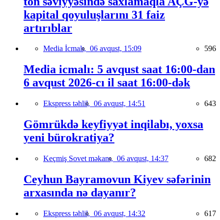
ton səviyyəsində saxlamaqla AÇG-yə
kapital qoyuluşlarını 31 faiz
artırıblar
Media İcmalı,
06 avqust, 15:09
596
Media icmalı: 5 avqust saat 16:00-dan
6 avqust 2026-cı il saat 16:00-dək
Ekspress təhlil,
06 avqust, 14:51
643
Gömrükdə keyfiyyət inqilabı, yoxsa
yeni bürokratiya?
Keçmiş Sovet məkanı,
06 avqust, 14:37
682
Ceyhun Bayramovun Kiyev səfərinin
arxasında nə dayanır?
Ekspress təhlil,
06 avqust, 14:32
617