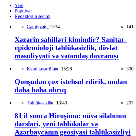
Yeni
Populyar
Redaktorun seçimi
Cəmiyyət,
15:34
141
Xəzərin sahilləri kimindir? Sanitar-
epidemioloji təhlükəsizlik, dövlət
məsuliyyəti və vətəndaş davranışı
Kənd təsərrüfatı,
15:26
390
Qonşudan çox istehsal edirik, ondan
daha baha alırıq
Təhlükəsizlik,
13:40
207
81 il sonra Hiroşima: nüvə silahının
dərsləri, yeni təhlükələr və
Azərbaycanın geosiyasi təhlükəsizliyi