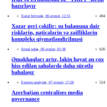
hazırlayır
Xəzər hövzəsi,
06 avqust, 12:31
494
Xəzər geri çəkilir: su balansına dair
risklərin, nəticələrin və zəifliklərin
kompleks qiymətləndirilməsi
Sosial sahə,
06 avqust, 01:38
626
Əməkhaqları artır, lakin həyat ən çox
hiss edilən sahələrdə daha sürətlə
bahalaşır
Express analysis,
07 avqust, 17:28
524
Azerbaijan centralises media
governance