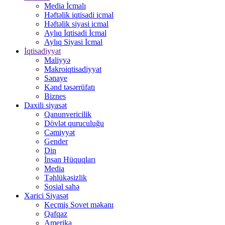
Media İcmalı
Həftəlik iqtisadi icmal
Həftəlik siyasi icmal
Aylıq İqtisadi İcmal
Aylıq Siyasi İcmal
İqtisadiyyat
Maliyyə
Makroiqtisadiyyat
Sənaye
Kənd təsərrüfatı
Biznes
Daxili siyasət
Qanunvericilik
Dövlət quruculuğu
Cəmiyyət
Gender
Din
İnsan Hüquqları
Media
Təhlükəsizlik
Sosial sahə
Xarici Siyasət
Keçmiş Sovet məkanı
Qafqaz
Amerika