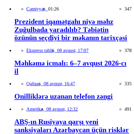
Cəmiyyət,
01:26
347
Prezident iqamətgahı niyə məhz
Zuğulbada yaradılıb? Təbiətin
özünün seçdiyi bir məkanın tarixçəsi
Ekspress təhlil,
08 avqust, 17:07
378
Məhkəmə icmalı: 6–7 avqust 2026-cı
il
Qafqaz,
08 avqust, 16:47
335
Onilliklərə uzanan telefon zəngi
Amerika,
08 avqust, 12:32
491
ABŞ-ın Rusiyaya qarşı yeni
sanksiyaları Azərbaycan üçün risklər