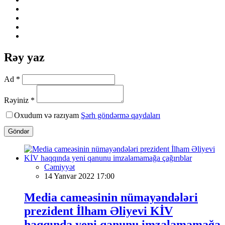
Rəy yaz
Ad *
Rəyiniz *
Oxudum və razıyam
Şərh göndərmə qaydaları
Göndər
Cəmiyyət
14 Yanvar 2022 17:00
Media cameəsinin nümayəndələri
prezident İlham Əliyevi KİV
haqqında yeni qanunu imzalamamağa