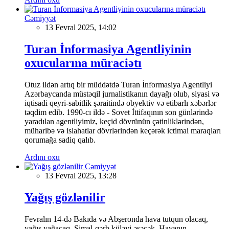
Cəmiyyət
13 Fevral 2025, 14:02
Turan İnformasiya Agentliyinin
oxucularına müraciətı
Otuz ildən artıq bir müddətdə Turan İnformasiya Agentliyi
Azərbaycanda müstəqil jurnalistikanın dayağı olub, siyasi və
iqtisadi qeyri-sabitlik şəraitində obyektiv və etibarlı xəbərlər
təqdim edib. 1990-cı ildə - Sovet İttifaqının son günlərində
yaradılan agentliyimiz, keçid dövrünün çətinliklərindən,
müharibə və islahatlar dövrlərindən keçərək ictimai maraqları
qorumağa sadiq qalıb.
Ardını oxu
Cəmiyyət
13 Fevral 2025, 13:28
Yağış gözlənilir
Fevralın 14-də Bakıda və Abşeronda hava tutqun olacaq,
yağış yağacaq. Şimal-qərb küləyi əsəcək. Havanın