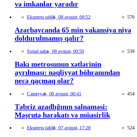
və imkanlar yaradır
Ekspress təhlil,
08 avqust, 00:52
570
Azərbaycanda 65 min vakansiya niyə
doldurulmamış qalır?
Sosial sahə,
08 avqust, 00:50
539
Bakı metrosunun xətlərinin
ayrılması: nəqliyyat böhranından
necə qaçmaq olar?
Cəmiyyət,
08 avqust, 00:41
454
Təbriz azadlığının salnaməsi:
Məşrutə hərəkatı və müasirlik
Ekspress təhlil,
07 avqust, 17:28
524