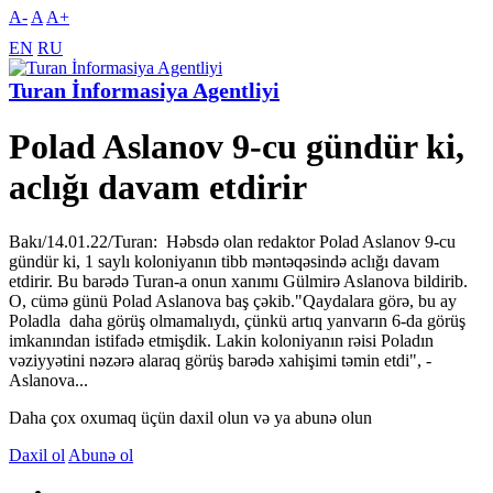
A-
A
A+
EN
RU
Turan İnformasiya Agentliyi
Polad Aslanov 9-cu gündür ki,
aclığı davam etdirir
Bakı/14.01.22/Turan: Həbsdə olan redaktor Polad Aslanov 9-cu
gündür ki, 1 saylı koloniyanın tibb məntəqəsində aclığı davam
etdirir. Bu barədə Turan-a onun xanımı Gülmirə Aslanova bildirib.
O, cümə günü Polad Aslanova baş çəkib."Qaydalara görə, bu ay
Poladla daha görüş olmamalıydı, çünkü artıq yanvarın 6-da görüş
imkanından istifadə etmişdik. Lakin koloniyanın rəisi Poladın
vəziyyətini nəzərə alaraq görüş barədə xahişimi təmin etdi", -
Aslanova...
Daha çox oxumaq üçün daxil olun və ya abunə olun
Daxil ol
Abunə ol