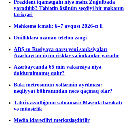
Prezident iqamətgahı niyə məhz Zuğulbada
yaradılıb? Təbiətin özünün seçdiyi bir məkanın
tarixçəsi
Məhkəmə icmalı: 6–7 avqust 2026-cı il
Onilliklərə uzanan telefon zəngi
ABŞ-ın Rusiyaya qarşı yeni sanksiyaları
Azərbaycan üçün risklər və imkanlar yaradır
Azərbaycanda 65 min vakansiya niyə
doldurulmamış qalır?
Bakı metrosunun xətlərinin ayrılması:
nəqliyyat böhranından necə qaçmaq olar?
Təbriz azadlığının salnaməsi: Məşrutə hərəkatı
və müasirlik
Media idarəçiliyi mərkəzləşdirilir