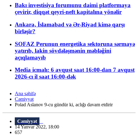
Bakı investisiya forumunu daimi platformaya
çevirir, diqqət qeyri-neft kapitalına yönəlir
Ankara, İslamabad və Ər-Riyad kimə qarşı
birləşir?
SOFAZ Perunun energetika sektoruna sərmayə
yatırıb, lakin sövdələşmənin məbləğini
açıqlamayıb
Media icmalı: 6 avqust saat 16:00-dan 7 avqust
2026-cı il saat 16:00-dək
Ana səhifə
Cəmiyyət
Polad Aslanov 9-cu gündür ki, aclığı davam etdirir
Cəmiyyət
14 Yanvar 2022, 18:00
657