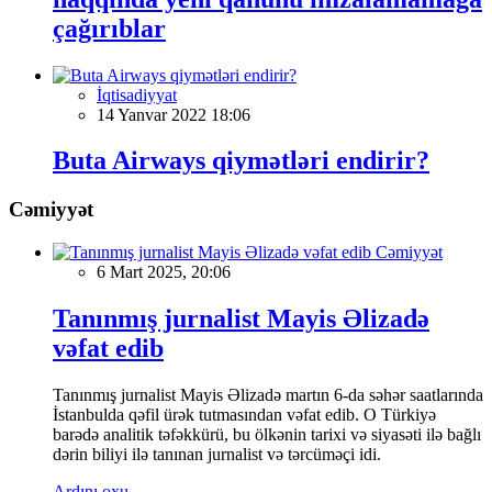
çağırıblar
İqtisadiyyat
14 Yanvar 2022 18:06
Buta Airways qiymətləri endirir?
Cəmiyyət
Cəmiyyət
6 Mart 2025, 20:06
Tanınmış jurnalist Mayis Əlizadə
vəfat edib
Tanınmış jurnalist Mayis Əlizadə martın 6-da səhər saatlarında
İstanbulda qəfil ürək tutmasından vəfat edib. O Türkiyə
barədə analitik təfəkkürü, bu ölkənin tarixi və siyasəti ilə bağlı
dərin biliyi ilə tanınan jurnalist və tərcüməçi idi.
Ardını oxu