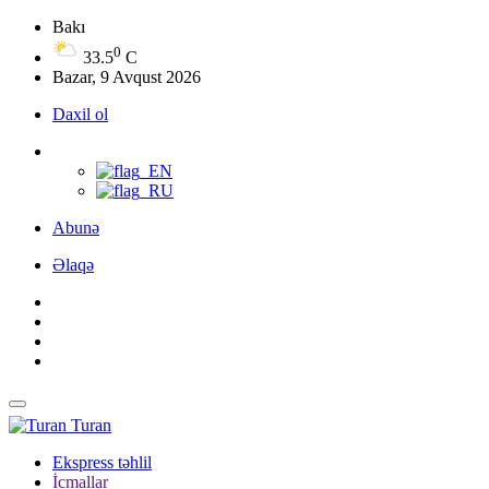
Bakı
0
33.5
C
Bazar, 9 Avqust 2026
Daxil ol
Abunə
Əlaqə
Turan
Ekspress təhlil
İcmallar