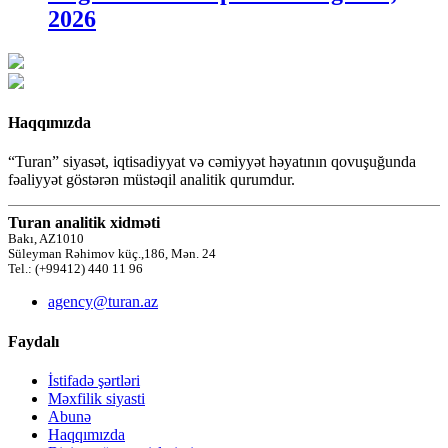
2026
Haqqımızda
“Turan” siyasət, iqtisadiyyat və cəmiyyət həyatının qovuşuğunda
fəaliyyət göstərən müstəqil analitik qurumdur.
Turan analitik xidməti
Bakı, AZ1010
Süleyman Rəhimov küç.,186, Mən. 24
Tel.: (+99412) 440 11 96
agency@turan.az
Faydalı
İstifadə şərtləri
Məxfilik siyasti
Abunə
Haqqımızda