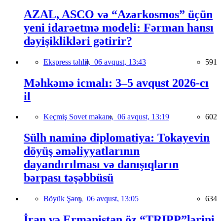
AZAL, ASCO və “Azərkosmos” üçün
yeni idarəetmə modeli: Fərman hansı
dəyişiklikləri gətirir?
Ekspress təhlil,
06 avqust, 13:43
591
Məhkəmə icmalı: 3–5 avqust 2026-cı
il
Keçmiş Sovet məkanı,
06 avqust, 13:19
602
Sülh naminə diplomatiya: Tokayevin
döyüş əməliyyatlarının
dayandırılması və danışıqların
bərpası təşəbbüsü
Böyük Şərq,
06 avqust, 13:05
634
İran və Ermənistan öz “TRIPP”lərini