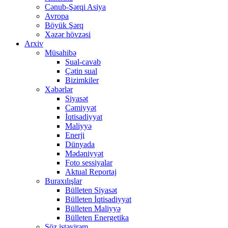
Cənub-Şərqi Asiya
Avropa
Böyük Şərq
Xəzər hövzəsi
Arxiv
Müsahibə
Sual-cavab
Çətin sual
Bizimkiler
Xəbərlər
Siyasət
Cəmiyyət
İqtisadiyyat
Maliyyə
Enerji
Dünyada
Mədəniyyət
Foto sessiyalar
Aktual Reportaj
Buraxılışlar
Bülleten Siyasət
Bülleten İqtisadiyyat
Bülleten Maliyyə
Bülleten Energetika
Söz istəyirəm