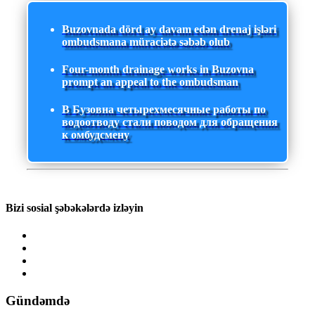
Buzovnada dörd ay davam edən drenaj işləri
ombudsmana müraciətə səbəb olub
Four-month drainage works in Buzovna
prompt an appeal to the ombudsman
В Бузовна четырехмесячные работы по
водоотводу стали поводом для обращения
к омбудсмену
Bizi sosial şəbəkələrdə izləyin
Gündəmdə