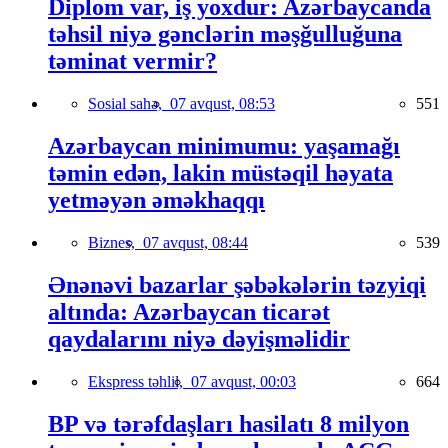
Diplom var, iş yoxdur: Azərbaycanda
təhsil niyə gənclərin məşğulluğuna
təminat vermir?
Sosial sahə,
07 avqust, 08:53
551
Azərbaycan minimumu: yaşamağı
təmin edən, lakin müstəqil həyata
yetməyən əməkhaqqı
Biznes,
07 avqust, 08:44
539
Ənənəvi bazarlar şəbəkələrin təzyiqi
altında: Azərbaycan ticarət
qaydalarını niyə dəyişməlidir
Ekspress təhlil,
07 avqust, 00:03
664
BP və tərəfdaşları hasilatı 8 milyon