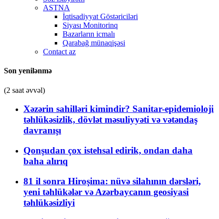
ASTNA
İqtisadiyyat Göstəriciləri
Siyası Monitorinq
Bazarların icmalı
Qarabağ münaqişəsi
Contact az
Son yenilənmə
(2 saat əvvəl)
Xəzərin sahilləri kimindir? Sanitar-epidemioloji
təhlükəsizlik, dövlət məsuliyyəti və vətəndaş
davranışı
Qonşudan çox istehsal edirik, ondan daha
baha alırıq
81 il sonra Hiroşima: nüvə silahının dərsləri,
yeni təhlükələr və Azərbaycanın geosiyasi
təhlükəsizliyi