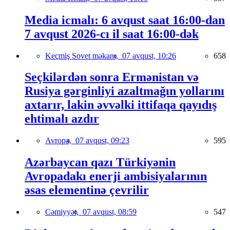
Media icmalı: 6 avqust saat 16:00-dan
7 avqust 2026-cı il saat 16:00-dək
Keçmiş Sovet məkanı,
07 avqust, 10:26
658
Seçkilərdən sonra Ermənistan və
Rusiya gərginliyi azaltmağın yollarını
axtarır, lakin əvvəlki ittifaqa qayıdış
ehtimalı azdır
Avropa,
07 avqust, 09:23
595
Azərbaycan qazı Türkiyənin
Avropadakı enerji ambisiyalarının
əsas elementinə çevrilir
Cəmiyyət,
07 avqust, 08:59
547