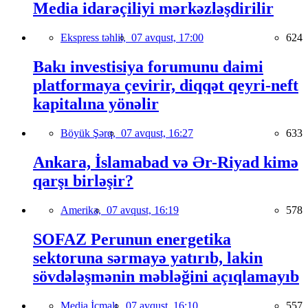
Media idarəçiliyi mərkəzləşdirilir
Ekspress təhlil,
07 avqust, 17:00
624
Bakı investisiya forumunu daimi
platformaya çevirir, diqqət qeyri-neft
kapitalına yönəlir
Böyük Şərq,
07 avqust, 16:27
633
Ankara, İslamabad və Ər-Riyad kimə
qarşı birləşir?
Amerika,
07 avqust, 16:19
578
SOFAZ Perunun energetika
sektoruna sərmayə yatırıb, lakin
sövdələşmənin məbləğini açıqlamayıb
Media İcmalı,
07 avqust, 16:10
557