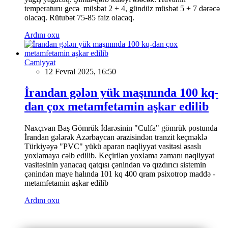
temperaturu gecə müsbət 2 + 4, gündüz müsbət 5 + 7 dərəcə
olacaq. Rütubət 75-85 faiz olacaq.
Ardını oxu
Cəmiyyət
12 Fevral 2025, 16:50
İrandan gələn yük maşınında 100 kq-
dan çox metamfetamin aşkar edilib
Naxçıvan Baş Gömrük İdarəsinin "Culfa" gömrük postunda
İrandan gələrək Azərbaycan ərazisindən tranzit keçməklə
Türkiyəyə "PVC" yükü aparan nəqliyyat vasitəsi əsaslı
yoxlamaya cəlb edilib. Keçirilən yoxlama zamanı nəqliyyat
vasitəsinin yanacaq qatqısı çənindən və qızdırıcı sistemin
çənindən maye halında 101 kq 400 qram psixotrop maddə -
metamfetamin aşkar edilib
Ardını oxu