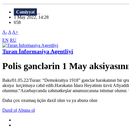
Cəmiyyət
1 May 2022, 14:28
658
A-
A
A+
EN
RU
Turan İnformasiya Agentliyi
Polis gənclərin 1 May aksiyasının
Bakı/01.05.22/Turan: “Demokratiya 1918” gənclər hərəkatının bir q
aksiya keçirməyə cəhd edib.Hərəkatın İdarə Heyətinin üzvü Afiyəddi
olunmur.“Azərbaycanda zəhmətkeşlər amansızcasına istismar olunur. 
Daha çox oxumaq üçün daxil olun və ya abunə olun
Daxil ol
Abunə ol