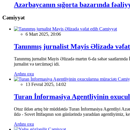
Azərbaycanın sığorta bazarında fəaliyyə
Cəmiyyət
Cəmiyyət
6 Mart 2025, 20:06
Tanınmış jurnalist Mayis Əlizadə vəfat
Tanınmış jurnalist Mayis Əlizadə martın 6-da səhər saatlarında İs
jurnalist və tərcüməçi idi.
Ardını oxu
Cəmiy
13 Fevral 2025, 14:02
Turan İnformasiya Agentliyinin oxucul
Otuz ildən artıq bir müddətdə Turan İnformasiya Agentliyi Azərba
ildə - Sovet İttifaqının son günlərində yaradılan agentliyimiz, 
Ardını oxu
Cəmiyyət