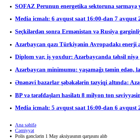
SOFAZ Perunun energetika sektoruna sərmayə ya
Media icmalı: 6 avqust saat 16:00-dan 7 avqust 2
Seçkilərdən sonra Ermənistan və Rusiya gərginliyi
Azərbaycan qazı Türkiyənin Avropadakı enerji am
Diplom var, iş yoxdur: Azərbaycanda təhsil niyə
Azərbaycan minimumu: yaşamağı təmin edən, la
Ənənəvi bazarlar şəbəkələrin təzyiqi altında: Azə
BP və tərəfdaşları hasilatı 8 milyon ton səviyyəs
Media icmalı: 5 avqust saat 16:00-dan 6 avqust 2
Ana səhifə
Cəmiyyət
Polis gənclərin 1 May aksiyasının qarşısını alıb