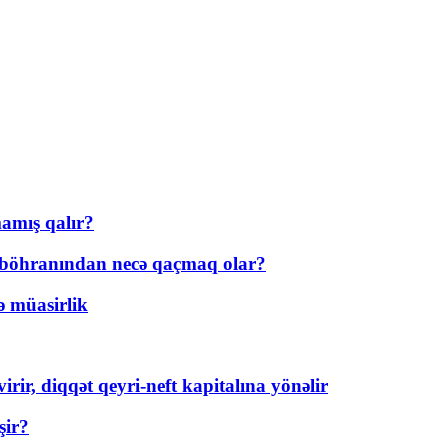
amış qalır?
t böhranından necə qaçmaq olar?
ə müasirlik
rir, diqqət qeyri-neft kapitalına yönəlir
şir?