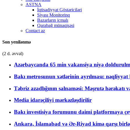
ASTNA
İqtisadiyyat Göstəriciləri
Siyası Monitorinq
Bazarların icmalı
Qarabağ münaqişəsi
Contact az
Son yenilənmə
(2 d. əvvəl)
Azərbaycanda 65 min vakansiya niyə doldurulm
Bakı metrosunun xətlərinin ayrılması: nəqliyya
Təbriz azadlığının salnaməsi: Məşrutə hərəkatı v
Media idarəçiliyi mərkəzləşdirilir
Bakı investisiya forumunu daimi platformaya çevi
Ankara, İslamabad və Ər-Riyad kimə qarşı birlə