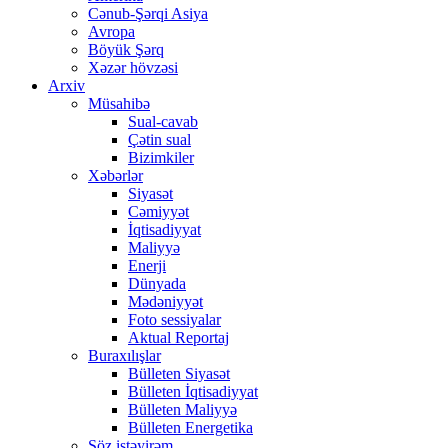
Cənub-Şərqi Asiya
Avropa
Böyük Şərq
Xəzər hövzəsi
Arxiv
Müsahibə
Sual-cavab
Çətin sual
Bizimkiler
Xəbərlər
Siyasət
Cəmiyyət
İqtisadiyyat
Maliyyə
Enerji
Dünyada
Mədəniyyət
Foto sessiyalar
Aktual Reportaj
Buraxılışlar
Bülleten Siyasət
Bülleten İqtisadiyyat
Bülleten Maliyyə
Bülleten Energetika
Söz istəyirəm