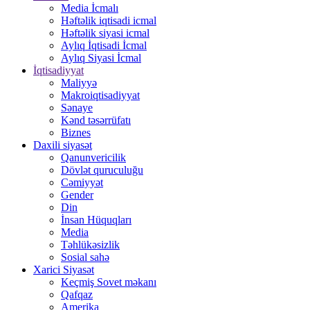
Media İcmalı
Həftəlik iqtisadi icmal
Həftəlik siyasi icmal
Aylıq İqtisadi İcmal
Aylıq Siyasi İcmal
İqtisadiyyat
Maliyyə
Makroiqtisadiyyat
Sənaye
Kənd təsərrüfatı
Biznes
Daxili siyasət
Qanunvericilik
Dövlət quruculuğu
Cəmiyyət
Gender
Din
İnsan Hüquqları
Media
Təhlükəsizlik
Sosial sahə
Xarici Siyasət
Keçmiş Sovet məkanı
Qafqaz
Amerika