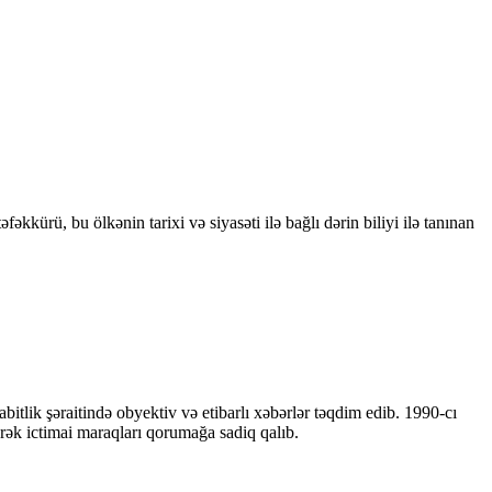
kkürü, bu ölkənin tarixi və siyasəti ilə bağlı dərin biliyi ilə tanınan
bitlik şəraitində obyektiv və etibarlı xəbərlər təqdim edib. 1990-cı
ərək ictimai maraqları qorumağa sadiq qalıb.