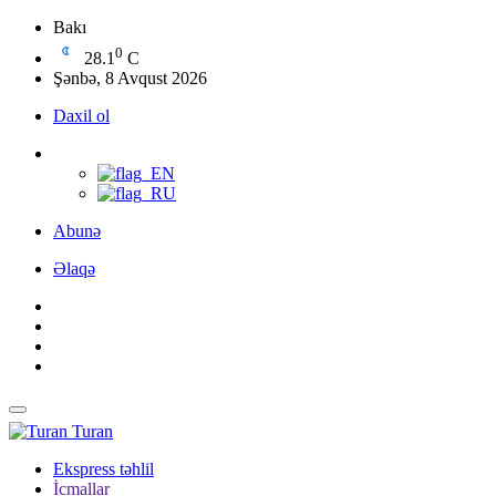
Bakı
0
28.1
C
Şənbə, 8 Avqust 2026
Daxil ol
Abunə
Əlaqə
Turan
Ekspress təhlil
İcmallar