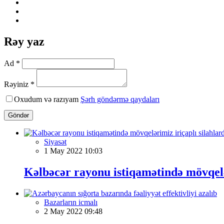
Rəy yaz
Ad *
Rəyiniz *
Oxudum və razıyam
Şərh göndərmə qaydaları
Göndər
Siyasət
1 May 2022 10:03
Kəlbəcər rayonu istiqamətində mövqelər
Bazarların icmalı
2 May 2022 09:48