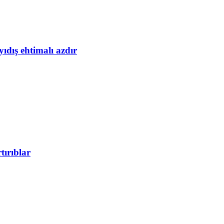
yıdış ehtimalı azdır
tırıblar