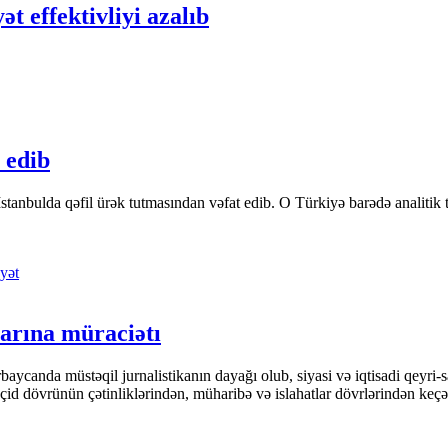
t effektivliyi azalıb
 edib
tanbulda qəfil ürək tutmasından vəfat edib. O Türkiyə barədə analitik təfə
yət
arına müraciətı
ycanda müstəqil jurnalistikanın dayağı olub, siyasi və iqtisadi qeyri-sa
keçid dövrünün çətinliklərindən, müharibə və islahatlar dövrlərindən keç