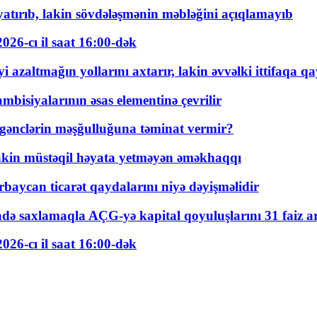
tırıb, lakin sövdələşmənin məbləğini açıqlamayıb
026-cı il saat 16:00-dək
 azaltmağın yollarını axtarır, lakin əvvəlki ittifaqa qa
bisiyalarının əsas elementinə çevrilir
 gənclərin məşğulluğuna təminat vermir?
kin müstəqil həyata yetməyən əməkhaqqı
rbaycan ticarət qaydalarını niyə dəyişməlidir
ində saxlamaqla AÇG-yə kapital qoyuluşlarını 31 faiz ar
026-cı il saat 16:00-dək