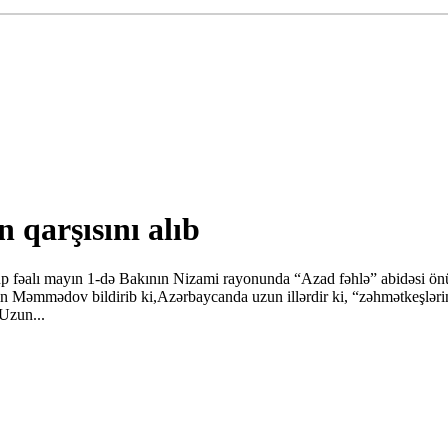
 qarşısını alıb
rup fəalı mayın 1-də Bakının Nizami rayonunda “Azad fəhlə” abidəsi 
n Məmmədov bildirib ki,Azərbaycanda uzun illərdir ki, “zəhmətkeşləri
Uzun...