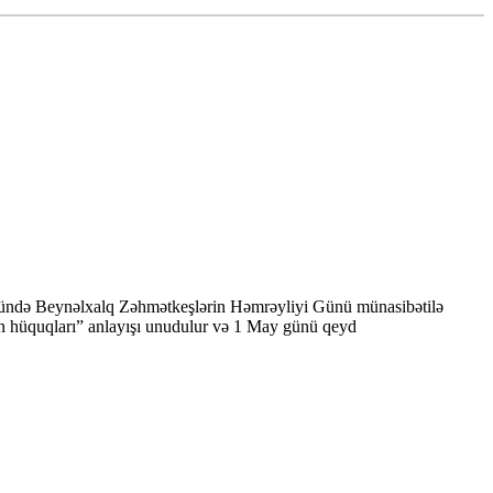
önündə Beynəlxalq Zəhmətkeşlərin Həmrəyliyi Günü münasibətilə
n hüquqları” anlayışı unudulur və 1 May günü qeyd