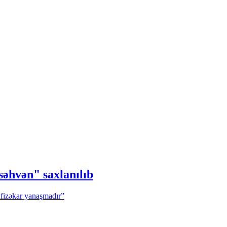
səhvən" saxlanılıb