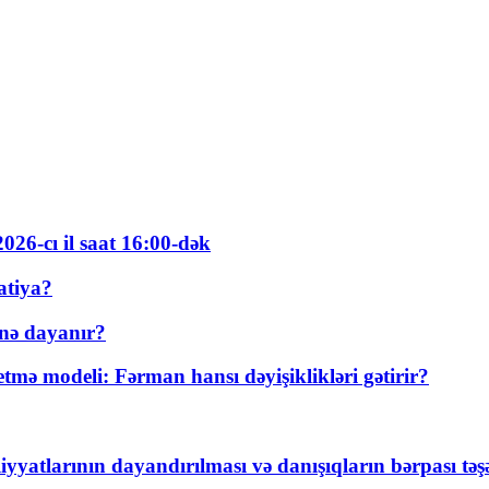
026-cı il saat 16:00-dək
atiya?
nə dayanır?
ə modeli: Fərman hansı dəyişiklikləri gətirir?
yyatlarının dayandırılması və danışıqların bərpası tə