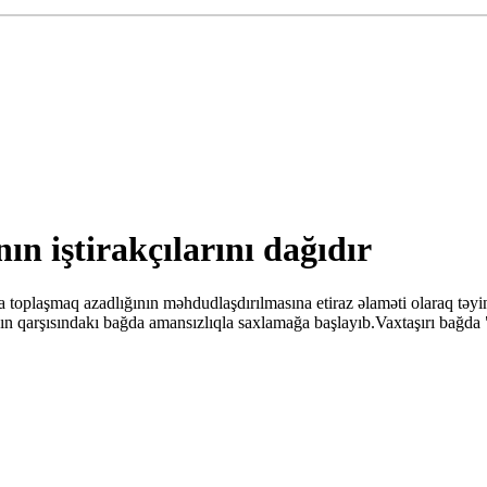
nın iştirakçılarını dağıdır
 toplaşmaq azadlığının məhdudlaşdırılmasına etiraz əlaməti olaraq təyin
nın qarşısındakı bağda amansızlıqla saxlamağa başlayıb.Vaxtaşırı bağda "