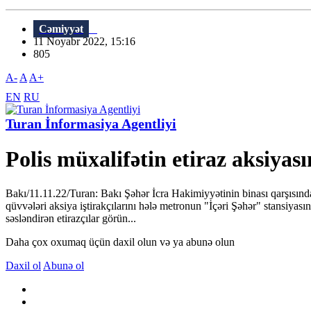
Cəmiyyət
11 Noyabr 2022, 15:16
805
A-
A
A+
EN
RU
Turan İnformasiya Agentliyi
Polis müxalifətin etiraz aksiyası
Bakı/11.11.22/Turan: Bakı Şəhər İcra Hakimiyyətinin binası qarşısında
qüvvələri aksiya iştirakçılarını hələ metronun "İçəri Şəhər" stansiyası
səsləndirən etirazçılar görün...
Daha çox oxumaq üçün daxil olun və ya abunə olun
Daxil ol
Abunə ol