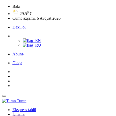
Bakı
0
29.5
C
Cümə axşamı, 6 Avqust 2026
Daxil ol
Abunə
Əlaqə
Turan
Ekspress təhlil
İcmallar