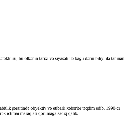
kkürü, bu ölkənin tarixi və siyasəti ilə bağlı dərin biliyi ilə tanınan
bitlik şəraitində obyektiv və etibarlı xəbərlər təqdim edib. 1990-cı
ərək ictimai maraqları qorumağa sadiq qalıb.