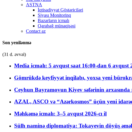
ASTNA
İqtisadiyyat Göstəriciləri
Siyası Monitorinq
Bazarların icmalı
Qarabağ münaqişəsi
Contact az
Son yenilənmə
(31 d. əvvəl)
Media icmalı: 5 avqust saat 16:00-dan 6 avqust 2
Gömrükdə keyfiyyət inqilabı, yoxsa yeni bürokr
Ceyhun Bayramovun Kiyev səfərinin arxasında 
AZAL, ASCO və “Azərkosmos” üçün yeni idarəetm
Məhkəmə icmalı: 3–5 avqust 2026-cı il
Sülh naminə diplomatiya: Tokayevin döyüş əməli