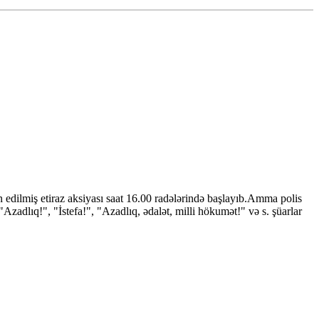
 edilmiş etiraz aksiyası saat 16.00 radələrində başlayıb.Amma polis
Azadlıq!", "İstefa!", "Azadlıq, ədalət, milli hökumət!" və s. şüarlar