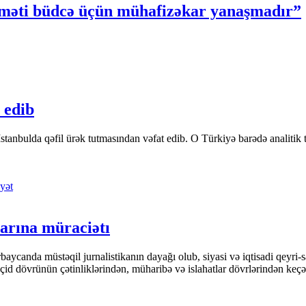
iyməti büdcə üçün mühafizəkar yanaşmadır”
 edib
tanbulda qəfil ürək tutmasından vəfat edib. O Türkiyə barədə analitik təfə
yət
arına müraciətı
ycanda müstəqil jurnalistikanın dayağı olub, siyasi və iqtisadi qeyri-sa
keçid dövrünün çətinliklərindən, müharibə və islahatlar dövrlərindən keç