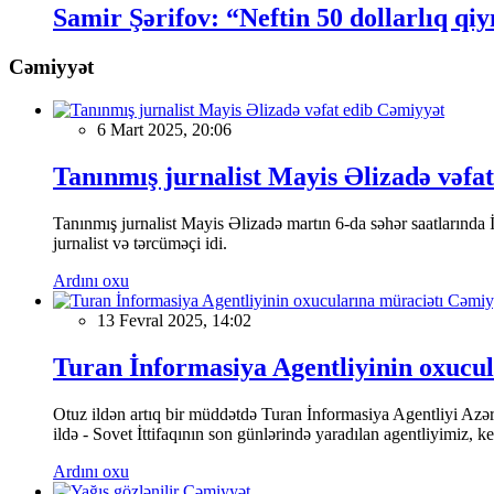
Samir Şərifov: “Neftin 50 dollarlıq q
Cəmiyyət
Cəmiyyət
6 Mart 2025, 20:06
Tanınmış jurnalist Mayis Əlizadə vəfat
Tanınmış jurnalist Mayis Əlizadə martın 6-da səhər saatlarında İs
jurnalist və tərcüməçi idi.
Ardını oxu
Cəmiy
13 Fevral 2025, 14:02
Turan İnformasiya Agentliyinin oxucul
Otuz ildən artıq bir müddətdə Turan İnformasiya Agentliyi Azərba
ildə - Sovet İttifaqının son günlərində yaradılan agentliyimiz, 
Ardını oxu
Cəmiyyət