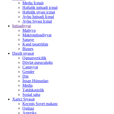
Media İcmalı
Həftəlik iqtisadi icmal
Həftəlik siyasi icmal
Aylıq İqtisadi İcmal
Aylıq Siyasi İcmal
İqtisadiyyat
Maliyyə
Makroiqtisadiyyat
Sənaye
Kənd təsərrüfatı
Biznes
Daxili siyasət
Qanunvericilik
Dövlət quruculuğu
Cəmiyyət
Gender
Din
İnsan Hüquqları
Media
Təhlükəsizlik
Sosial sahə
Xarici Siyasət
Keçmiş Sovet məkanı
Qafqaz
Amerika