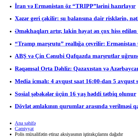
İran və Ermənistan öz “TRIPP”lərini hazırlayır
Xəzər geri çəkilir: su balansına dair risklərin, nə
Əməkhaqları artır, lakin həyat ən çox hiss edilən
“Tramp marşrutu” reallığa çevrilir: Ermənistan C
ABŞ və Çin Cənubi Qafqazda marşrutlar uğrund
Rəqəmsal Orta Dəhliz: Qazaxıstan və Azərbaycan Xə
Media icmalı: 4 avqust saat 16:00-dan 5 avqust 
Sosial şəbəkələr üçün 16 yaş həddi tətbiq olunur
Dövlət əmlakının qurumlar arasında verilməsi qay
Ana səhifə
Cəmiyyət
Polis müxalifətin etiraz aksiyasının iştirakçılarını dağıdır