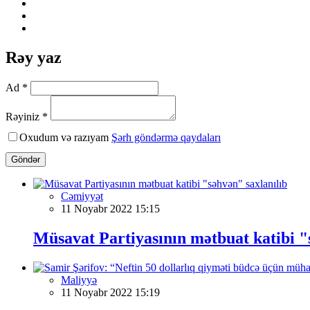
Rəy yaz
Ad *
Rəyiniz *
Oxudum və razıyam
Şərh göndərmə qaydaları
Göndər
Cəmiyyət
11 Noyabr 2022 15:15
Müsavat Partiyasının mətbuat katibi "
Maliyyə
11 Noyabr 2022 15:19