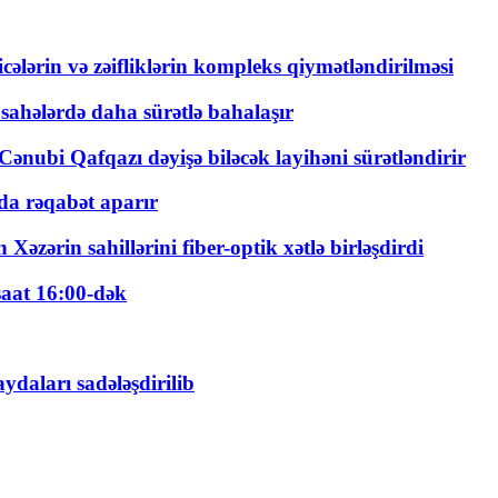
ticələrin və zəifliklərin kompleks qiymətləndirilməsi
 sahələrdə daha sürətlə bahalaşır
ənubi Qafqazı dəyişə biləcək layihəni sürətləndirir
a rəqabət aparır
zərin sahillərini fiber-optik xətlə birləşdirdi
saat 16:00-dək
daları sadələşdirilib