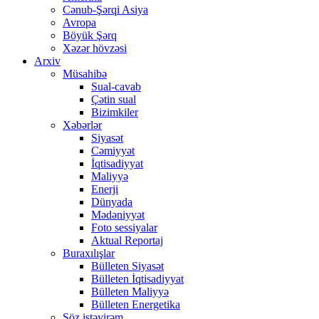
Cənub-Şərqi Asiya
Avropa
Böyük Şərq
Xəzər hövzəsi
Arxiv
Müsahibə
Sual-cavab
Çətin sual
Bizimkiler
Xəbərlər
Siyasət
Cəmiyyət
İqtisadiyyat
Maliyyə
Enerji
Dünyada
Mədəniyyət
Foto sessiyalar
Aktual Reportaj
Buraxılışlar
Bülleten Siyasət
Bülleten İqtisadiyyat
Bülleten Maliyyə
Bülleten Energetika
Söz istəyirəm