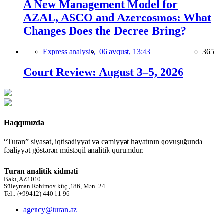
A New Management Model for
AZAL, ASCO and Azercosmos: What
Changes Does the Decree Bring?
Express analysis,
06 avqust, 13:43
365
Court Review: August 3–5, 2026
Haqqımızda
“Turan” siyasət, iqtisadiyyat və cəmiyyət həyatının qovuşuğunda
fəaliyyət göstərən müstəqil analitik qurumdur.
Turan analitik xidməti
Bakı, AZ1010
Süleyman Rəhimov küç.,186, Mən. 24
Tel.: (+99412) 440 11 96
agency@turan.az