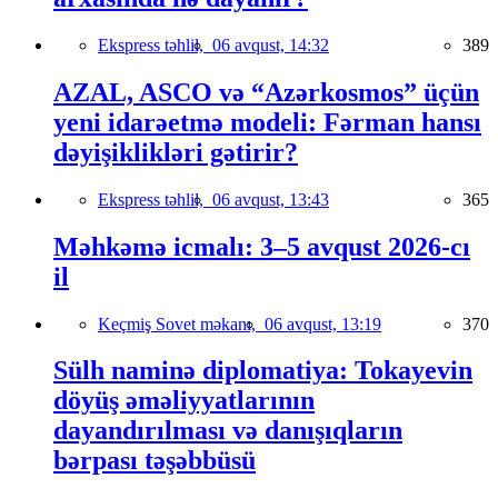
Ekspress təhlil,
06 avqust, 14:32
389
AZAL, ASCO və “Azərkosmos” üçün
yeni idarəetmə modeli: Fərman hansı
dəyişiklikləri gətirir?
Ekspress təhlil,
06 avqust, 13:43
365
Məhkəmə icmalı: 3–5 avqust 2026-cı
il
Keçmiş Sovet məkanı,
06 avqust, 13:19
370
Sülh naminə diplomatiya: Tokayevin
döyüş əməliyyatlarının
dayandırılması və danışıqların
bərpası təşəbbüsü