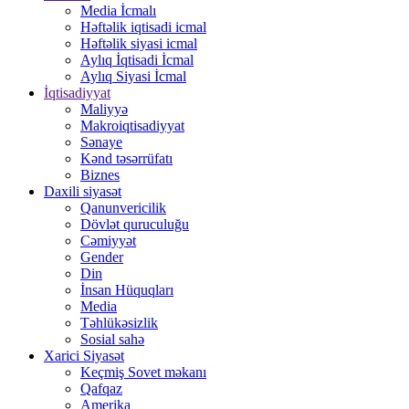
Media İcmalı
Həftəlik iqtisadi icmal
Həftəlik siyasi icmal
Aylıq İqtisadi İcmal
Aylıq Siyasi İcmal
İqtisadiyyat
Maliyyə
Makroiqtisadiyyat
Sənaye
Kənd təsərrüfatı
Biznes
Daxili siyasət
Qanunvericilik
Dövlət quruculuğu
Cəmiyyət
Gender
Din
İnsan Hüquqları
Media
Təhlükəsizlik
Sosial sahə
Xarici Siyasət
Keçmiş Sovet məkanı
Qafqaz
Amerika