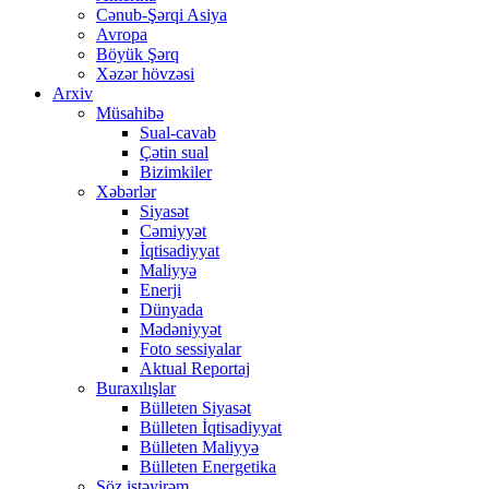
Cənub-Şərqi Asiya
Avropa
Böyük Şərq
Xəzər hövzəsi
Arxiv
Müsahibə
Sual-cavab
Çətin sual
Bizimkiler
Xəbərlər
Siyasət
Cəmiyyət
İqtisadiyyat
Maliyyə
Enerji
Dünyada
Mədəniyyət
Foto sessiyalar
Aktual Reportaj
Buraxılışlar
Bülleten Siyasət
Bülleten İqtisadiyyat
Bülleten Maliyyə
Bülleten Energetika
Söz istəyirəm