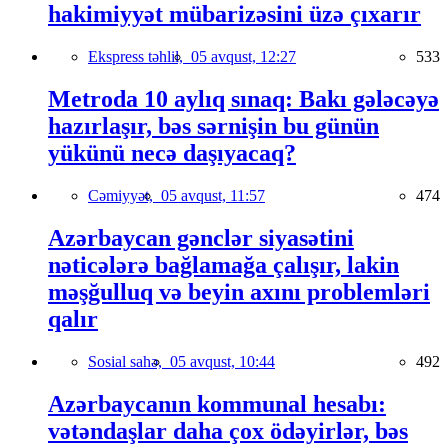
hakimiyyət mübarizəsini üzə çıxarır
Ekspress təhlil,
05 avqust, 12:27
533
Metroda 10 aylıq sınaq: Bakı gələcəyə
hazırlaşır, bəs sərnişin bu günün
yükünü necə daşıyacaq?
Cəmiyyət,
05 avqust, 11:57
474
Azərbaycan gənclər siyasətini
nəticələrə bağlamağa çalışır, lakin
məşğulluq və beyin axını problemləri
qalır
Sosial sahə,
05 avqust, 10:44
492
Azərbaycanın kommunal hesabı:
vətəndaşlar daha çox ödəyirlər, bəs