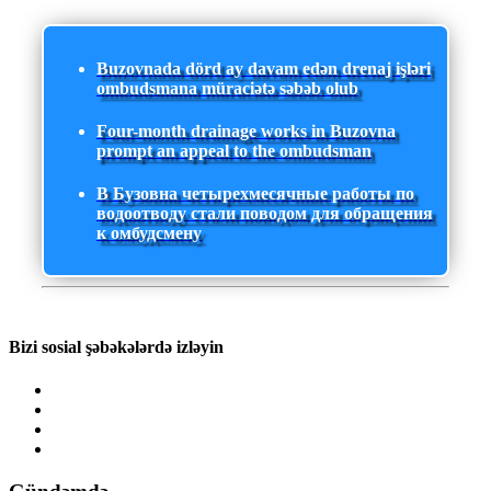
Buzovnada dörd ay davam edən drenaj işləri
ombudsmana müraciətə səbəb olub
Four-month drainage works in Buzovna
prompt an appeal to the ombudsman
В Бузовна четырехмесячные работы по
водоотводу стали поводом для обращения
к омбудсмену
Bizi sosial şəbəkələrdə izləyin