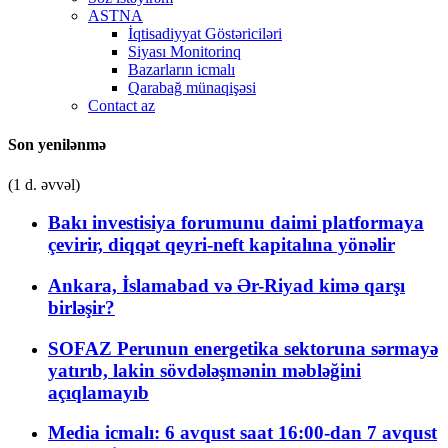
ASTNA
İqtisadiyyat Göstəriciləri
Siyası Monitorinq
Bazarların icmalı
Qarabağ münaqişəsi
Contact az
Son yenilənmə
(1 d. əvvəl)
Bakı investisiya forumunu daimi platformaya
çevirir, diqqət qeyri-neft kapitalına yönəlir
Ankara, İslamabad və Ər-Riyad kimə qarşı
birləşir?
SOFAZ Perunun energetika sektoruna sərmayə
yatırıb, lakin sövdələşmənin məbləğini
açıqlamayıb
Media icmalı: 6 avqust saat 16:00-dan 7 avqust