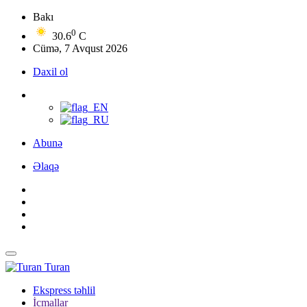
Bakı
0
30.6
C
Cümə, 7 Avqust 2026
Daxil ol
Abunə
Əlaqə
Turan
Ekspress təhlil
İcmallar