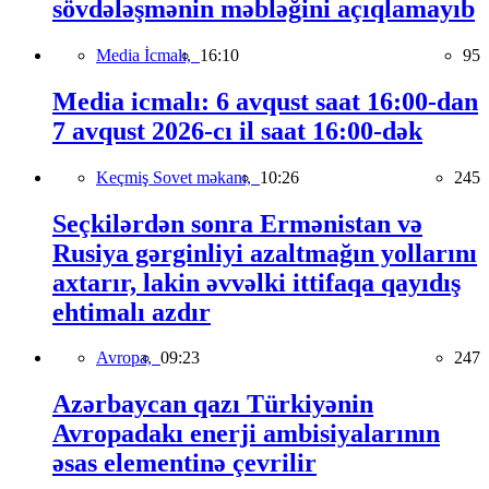
sövdələşmənin məbləğini açıqlamayıb
Media İcmalı,
16:10
95
Media icmalı: 6 avqust saat 16:00-dan
7 avqust 2026-cı il saat 16:00-dək
Keçmiş Sovet məkanı,
10:26
245
Seçkilərdən sonra Ermənistan və
Rusiya gərginliyi azaltmağın yollarını
axtarır, lakin əvvəlki ittifaqa qayıdış
ehtimalı azdır
Avropa,
09:23
247
Azərbaycan qazı Türkiyənin
Avropadakı enerji ambisiyalarının
əsas elementinə çevrilir