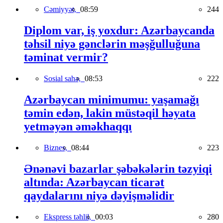
Cəmiyyət,
08:59
244
Diplom var, iş yoxdur: Azərbaycanda
təhsil niyə gənclərin məşğulluğuna
təminat vermir?
Sosial sahə,
08:53
222
Azərbaycan minimumu: yaşamağı
təmin edən, lakin müstəqil həyata
yetməyən əməkhaqqı
Biznes,
08:44
223
Ənənəvi bazarlar şəbəkələrin təzyiqi
altında: Azərbaycan ticarət
qaydalarını niyə dəyişməlidir
Ekspress təhlil,
00:03
280