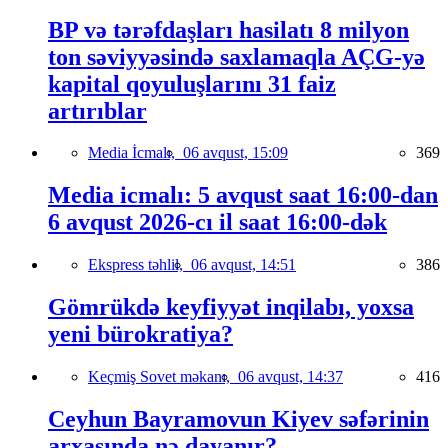
BP və tərəfdaşları hasilatı 8 milyon
ton səviyyəsində saxlamaqla AÇG-yə
kapital qoyuluşlarını 31 faiz
artırıblar
Media İcmalı,
06 avqust, 15:09
369
Media icmalı: 5 avqust saat 16:00-dan
6 avqust 2026-cı il saat 16:00-dək
Ekspress təhlil,
06 avqust, 14:51
386
Gömrükdə keyfiyyət inqilabı, yoxsa
yeni bürokratiya?
Keçmiş Sovet məkanı,
06 avqust, 14:37
416
Ceyhun Bayramovun Kiyev səfərinin
arxasında nə dayanır?