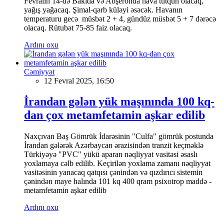
Fevralın 14-də Bakıda və Abşeronda hava tutqun olacaq,
yağış yağacaq. Şimal-qərb küləyi əsəcək. Havanın
temperaturu gecə müsbət 2 + 4, gündüz müsbət 5 + 7 dərəcə
olacaq. Rütubət 75-85 faiz olacaq.
Ardını oxu
Cəmiyyət
12 Fevral 2025, 16:50
İrandan gələn yük maşınında 100 kq-
dan çox metamfetamin aşkar edilib
Naxçıvan Baş Gömrük İdarəsinin "Culfa" gömrük postunda
İrandan gələrək Azərbaycan ərazisindən tranzit keçməklə
Türkiyəyə "PVC" yükü aparan nəqliyyat vasitəsi əsaslı
yoxlamaya cəlb edilib. Keçirilən yoxlama zamanı nəqliyyat
vasitəsinin yanacaq qatqısı çənindən və qızdırıcı sistemin
çənindən maye halında 101 kq 400 qram psixotrop maddə -
metamfetamin aşkar edilib
Ardını oxu