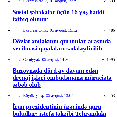
Ekspress təhlil,
05 avqust, 15:29
539
Sosial şəbəkələr üçün 16 yaş həddi
tətbiq olunur
Ekspress təhlil,
05 avqust, 15:12
486
Dövlət əmlakının qurumlar arasında
verilməsi qaydaları sadələşdirilib
Cəmiyyət,
05 avqust, 14:30
1095
Buzovnada dörd ay davam edən
drenaj işləri ombudsmana müraciətə
səbəb olub
Böyük Şərq,
05 avqust, 13:05
453
İran prezidentinin üzərində qara
buludlar: istefa təkzibi Tehrandakı