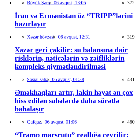
Böyük Şərq,
06 avqust, 13:05
372
İran və Ermənistan öz “TRIPP”lərini
hazırlayır
Xəzər hövzəsi,
06 avqust, 12:31
319
Xəzər geri çəkilir: su balansına dair
risklərin, nəticələrin və zəifliklərin
kompleks qiymətləndirilməsi
Sosial sahə,
06 avqust, 01:38
431
Əməkhaqları artır, lakin həyat ən çox
hiss edilən sahələrdə daha sürətlə
bahalaşır
Qafqaz,
06 avqust, 01:06
460
“Tramp marşrutu” reallığa çevrilir: