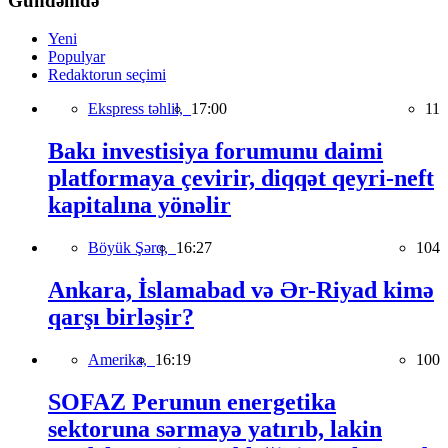
Gündəmdə
Yeni
Populyar
Redaktorun seçimi
Ekspress təhlil,
17:00
11
Bakı investisiya forumunu daimi
platformaya çevirir, diqqət qeyri-neft
kapitalına yönəlir
Böyük Şərq,
16:27
104
Ankara, İslamabad və Ər-Riyad kimə
qarşı birləşir?
Amerika,
16:19
100
SOFAZ Perunun energetika
sektoruna sərmayə yatırıb, lakin