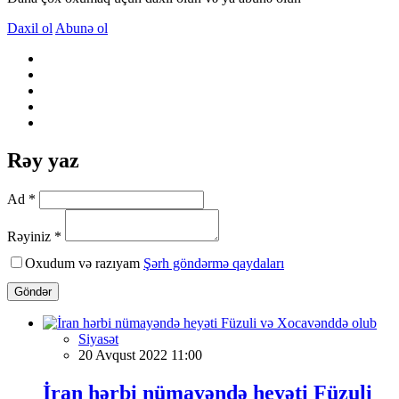
Daxil ol
Abunə ol
Rəy yaz
Ad *
Rəyiniz *
Oxudum və razıyam
Şərh göndərmə qaydaları
Göndər
Siyasət
20 Avqust 2022 11:00
İran hərbi nümayəndə heyəti Füzuli