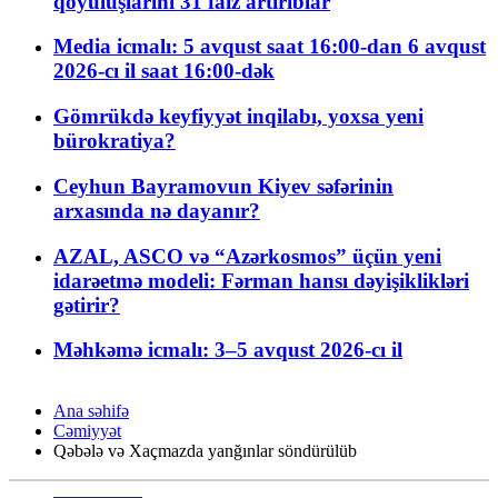
qoyuluşlarını 31 faiz artırıblar
Media icmalı: 5 avqust saat 16:00-dan 6 avqust
2026-cı il saat 16:00-dək
Gömrükdə keyfiyyət inqilabı, yoxsa yeni
bürokratiya?
Ceyhun Bayramovun Kiyev səfərinin
arxasında nə dayanır?
AZAL, ASCO və “Azərkosmos” üçün yeni
idarəetmə modeli: Fərman hansı dəyişiklikləri
gətirir?
Məhkəmə icmalı: 3–5 avqust 2026-cı il
Ana səhifə
Cəmiyyət
Qəbələ və Xaçmazda yanğınlar söndürülüb