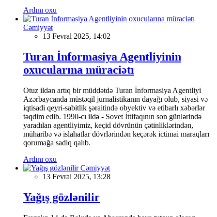
Ardını oxu
Cəmiyyət
13 Fevral 2025, 14:02
Turan İnformasiya Agentliyinin
oxucularına müraciətı
Otuz ildən artıq bir müddətdə Turan İnformasiya Agentliyi
Azərbaycanda müstəqil jurnalistikanın dayağı olub, siyasi və
iqtisadi qeyri-sabitlik şəraitində obyektiv və etibarlı xəbərlər
təqdim edib. 1990-cı ildə - Sovet İttifaqının son günlərində
yaradılan agentliyimiz, keçid dövrünün çətinliklərindən,
müharibə və islahatlar dövrlərindən keçərək ictimai maraqları
qorumağa sadiq qalıb.
Ardını oxu
Cəmiyyət
13 Fevral 2025, 13:28
Yağış gözlənilir