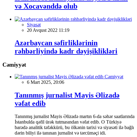
və Xocavənddə olub
Siyasət
20 Avqust 2022 11:19
Azərbaycan səfirliklərinin
rəhbərliyində kadr dəyişiklikləri
Cəmiyyət
Cəmiyyət
6 Mart 2025, 20:06
Tanınmış jurnalist Mayis Əlizadə
vəfat edib
Tanınmış jurnalist Mayis Əlizadə martın 6-da səhər saatlarında
İstanbulda qəfil ürək tutmasından vəfat edib. O Türkiyə
barədə analitik təfəkkürü, bu ölkənin tarixi və siyasəti ilə bağlı
dərin biliyi ilə tanınan jurnalist və tərcüməçi idi.