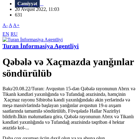
Cəmiyyət
20 Avqust 2022, 11:03
631
A-
A
A+
EN
RU
Turan İnformasiya Agentliyi
Qəbələ və Xaçmazda yanğınlar
söndürülüb
Bakı/20.08.22/Turan: Avqustun 15-dən Qəbələ rayonunun Abrıx və
Tikanlı kəndləri yaxınlığında və Tufandağ ərazisində, həmçinin
Xaçmaz rayonu Sibiroba kəndi yaxınlığındakı əkin yerlərində və
meşə massivlərində başlayan yanğınlar avqustun 19-u axşam
saatlarında tamamilə söndürülüb, Fövqəladə Hallar Nazirliyi
bildirib.İlkin məlumatlara görə, Qəbələ rayonunun Abrıx və Tikanlı
kəndləri yaxınlığında və Tufandağ ərazisində təqribən 4 hektar
ərazidə kol-...
Daha çox oxumaq üçün daxil olun və ya abunə olun