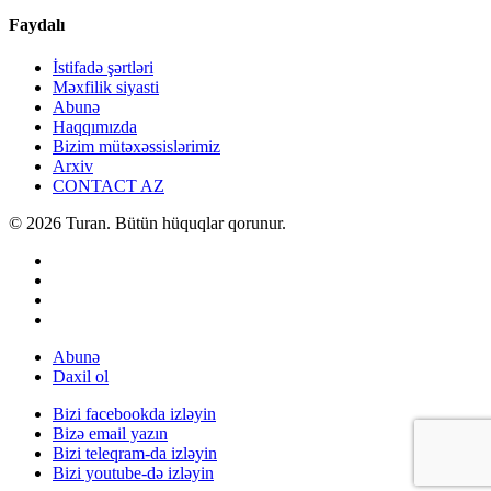
Faydalı
İstifadə şərtləri
Məxfilik siyasti
Abunə
Haqqımızda
Bizim mütəxəssislərimiz
Arxiv
CONTACT AZ
© 2026 Turan. Bütün hüquqlar qorunur.
Abunə
Daxil ol
Bizi facebookda izləyin
Bizə email yazın
Bizi teleqram-da izləyin
Bizi youtube-də izləyin