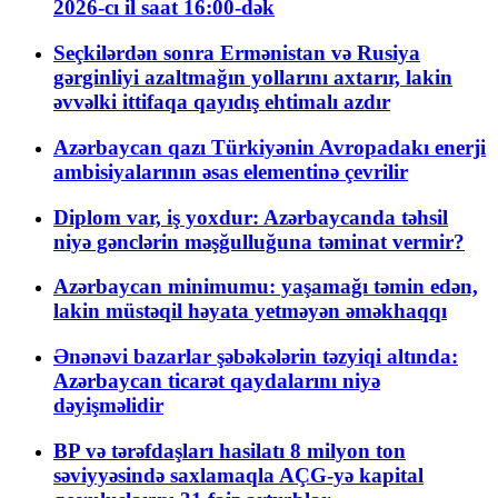
2026-cı il saat 16:00-dək
Seçkilərdən sonra Ermənistan və Rusiya
gərginliyi azaltmağın yollarını axtarır, lakin
əvvəlki ittifaqa qayıdış ehtimalı azdır
Azərbaycan qazı Türkiyənin Avropadakı enerji
ambisiyalarının əsas elementinə çevrilir
Diplom var, iş yoxdur: Azərbaycanda təhsil
niyə gənclərin məşğulluğuna təminat vermir?
Azərbaycan minimumu: yaşamağı təmin edən,
lakin müstəqil həyata yetməyən əməkhaqqı
Ənənəvi bazarlar şəbəkələrin təzyiqi altında:
Azərbaycan ticarət qaydalarını niyə
dəyişməlidir
BP və tərəfdaşları hasilatı 8 milyon ton
səviyyəsində saxlamaqla AÇG-yə kapital