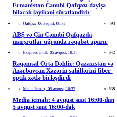
Ermənistan Cənubi Qafqazı dəyişə
biləcək layihəni sürətləndirir
Qafqaz,
06 avqust, 00:32
493
ABŞ və Çin Cənubi Qafqazda
marşrutlar uğrunda rəqabət aparır
Ekspress təhlil,
05 avqust, 18:11
642
Rəqəmsal Orta Dəhliz: Qazaxıstan və
Azərbaycan Xəzərin sahillərini fiber-
optik xətlə birləşdirdi
Media İcmalı,
05 avqust, 16:37
538
Media icmalı: 4 avqust saat 16:00-dan
5 avqust saat 16:00-dək