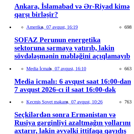
Ankara, İslamabad və Ər-Riyad kimə
qarşı birləşir?
Amerika,
07 avqust, 16:19
698
SOFAZ Perunun energetika
sektoruna sərmayə yatırıb, lakin
sövdələşmənin məbləğini açıqlamayıb
Media İcmalı,
07 avqust, 16:10
663
Media icmalı: 6 avqust saat 16:00-dan
7 avqust 2026-cı il saat 16:00-dək
Keçmiş Sovet məkanı,
07 avqust, 10:26
763
Seçkilərdən sonra Ermənistan və
Rusiya gərginliyi azaltmağın yollarını
axtarır, lakin əvvəlki ittifaqa qayıdış