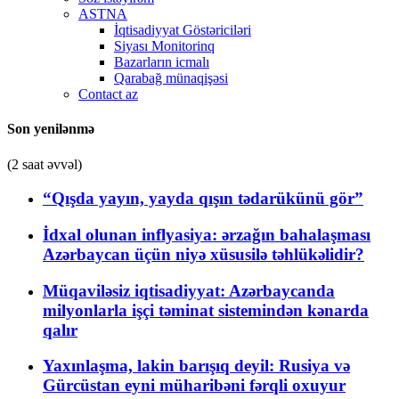
ASTNA
İqtisadiyyat Göstəriciləri
Siyası Monitorinq
Bazarların icmalı
Qarabağ münaqişəsi
Contact az
Son yenilənmə
(2 saat əvvəl)
“Qışda yayın, yayda qışın tədarükünü gör”
İdxal olunan inflyasiya: ərzağın bahalaşması
Azərbaycan üçün niyə xüsusilə təhlükəlidir?
Müqaviləsiz iqtisadiyyat: Azərbaycanda
milyonlarla işçi təminat sistemindən kənarda
qalır
Yaxınlaşma, lakin barışıq deyil: Rusiya və
Gürcüstan eyni müharibəni fərqli oxuyur