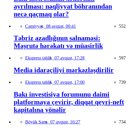
ayrılması: nəqliyyat böhranından
necə qaçmaq olar?
Cəmiyyət,
08 avqust, 00:41
552
Təbriz azadlığının salnaməsi:
Məşrutə hərəkatı və müasirlik
Ekspress təhlil,
07 avqust, 17:28
597
Media idarəçiliyi mərkəzləşdirilir
Ekspress təhlil,
07 avqust, 17:00
739
Bakı investisiya forumunu daimi
platformaya çevirir, diqqət qeyri-neft
kapitalına yönəlir
Böyük Şərq,
07 avqust, 16:27
734