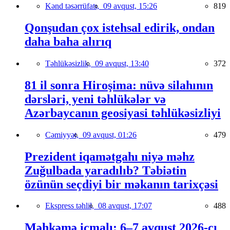
Kənd təsərrüfatı,
09 avqust, 15:26
819
Qonşudan çox istehsal edirik, ondan
daha baha alırıq
Təhlükəsizlik,
09 avqust, 13:40
372
81 il sonra Hiroşima: nüvə silahının
dərsləri, yeni təhlükələr və
Azərbaycanın geosiyasi təhlükəsizliyi
Cəmiyyət,
09 avqust, 01:26
479
Prezident iqamətgahı niyə məhz
Zuğulbada yaradılıb? Təbiətin
özünün seçdiyi bir məkanın tarixçəsi
Ekspress təhlil,
08 avqust, 17:07
488
Məhkəmə icmalı: 6–7 avqust 2026-cı