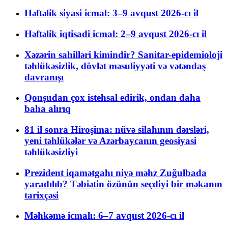
Həftəlik siyasi icmal: 3–9 avqust 2026-cı il
Həftəlik iqtisadi icmal: 2–9 avqust 2026-cı il
Xəzərin sahilləri kimindir? Sanitar-epidemioloji
təhlükəsizlik, dövlət məsuliyyəti və vətəndaş
davranışı
Qonşudan çox istehsal edirik, ondan daha
baha alırıq
81 il sonra Hiroşima: nüvə silahının dərsləri,
yeni təhlükələr və Azərbaycanın geosiyasi
təhlükəsizliyi
Prezident iqamətgahı niyə məhz Zuğulbada
yaradılıb? Təbiətin özünün seçdiyi bir məkanın
tarixçəsi
Məhkəmə icmalı: 6–7 avqust 2026-cı il