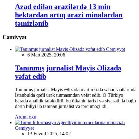
Azad edilən ərazilərdə 13 min
hektardan artıq ərazi minalardan
təmizlənib
Cəmiyyət
Cəmiyyət
6 Mart 2025, 20:06
Tanınmış jurnalist Mayis Əlizadə
vəfat edib
Tanınmış jurnalist Mayis Əlizadə martın 6-da səhər saatlarında
İstanbulda qəfil ürək tutmasından vəfat edib. O Türkiyə
barədə analitik təfəkkürü, bu ölkənin tarixi və siyasəti ilə bağlı
dərin biliyi ilə tanınan jurnalist və tərcüməçi idi.
Ardını oxu
Cəmiyyət
13 Fevral 2025, 14:02