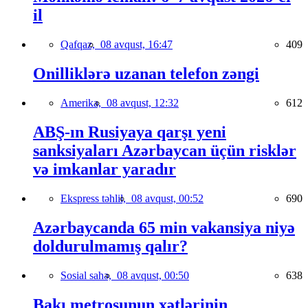
il
Qafqaz,
08 avqust, 16:47
409
Onilliklərə uzanan telefon zəngi
Amerika,
08 avqust, 12:32
612
ABŞ-ın Rusiyaya qarşı yeni
sanksiyaları Azərbaycan üçün risklər
və imkanlar yaradır
Ekspress təhlil,
08 avqust, 00:52
690
Azərbaycanda 65 min vakansiya niyə
doldurulmamış qalır?
Sosial sahə,
08 avqust, 00:50
638
Bakı metrosunun xətlərinin