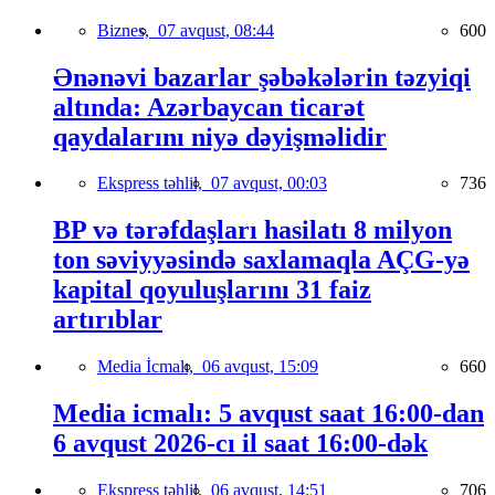
Biznes,
07 avqust, 08:44
600
Ənənəvi bazarlar şəbəkələrin təzyiqi
altında: Azərbaycan ticarət
qaydalarını niyə dəyişməlidir
Ekspress təhlil,
07 avqust, 00:03
736
BP və tərəfdaşları hasilatı 8 milyon
ton səviyyəsində saxlamaqla AÇG-yə
kapital qoyuluşlarını 31 faiz
artırıblar
Media İcmalı,
06 avqust, 15:09
660
Media icmalı: 5 avqust saat 16:00-dan
6 avqust 2026-cı il saat 16:00-dək
Ekspress təhlil,
06 avqust, 14:51
706