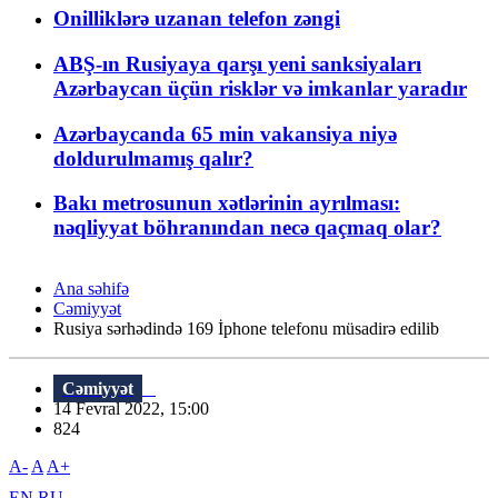
Onilliklərə uzanan telefon zəngi
ABŞ-ın Rusiyaya qarşı yeni sanksiyaları
Azərbaycan üçün risklər və imkanlar yaradır
Azərbaycanda 65 min vakansiya niyə
doldurulmamış qalır?
Bakı metrosunun xətlərinin ayrılması:
nəqliyyat böhranından necə qaçmaq olar?
Ana səhifə
Cəmiyyət
Rusiya sərhədində 169 İphone telefonu müsadirə edilib
Cəmiyyət
14 Fevral 2022, 15:00
824
A-
A
A+
EN
RU