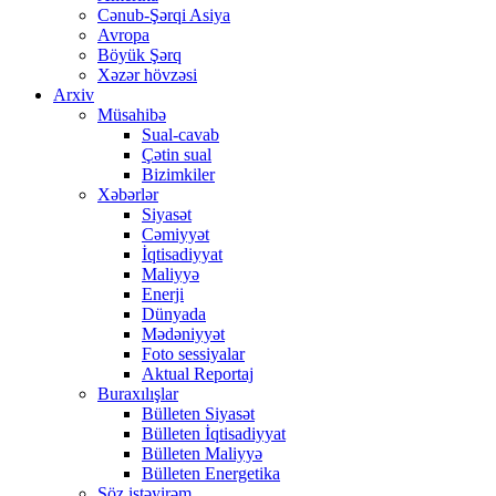
Cənub-Şərqi Asiya
Avropa
Böyük Şərq
Xəzər hövzəsi
Arxiv
Müsahibə
Sual-cavab
Çətin sual
Bizimkiler
Xəbərlər
Siyasət
Cəmiyyət
İqtisadiyyat
Maliyyə
Enerji
Dünyada
Mədəniyyət
Foto sessiyalar
Aktual Reportaj
Buraxılışlar
Bülleten Siyasət
Bülleten İqtisadiyyat
Bülleten Maliyyə
Bülleten Energetika
Söz istəyirəm