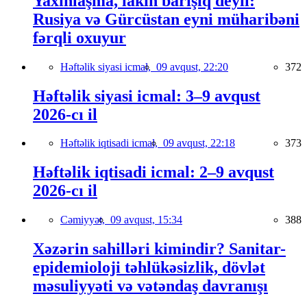
Yaxınlaşma, lakin barışıq deyil:
Rusiya və Gürcüstan eyni müharibəni
fərqli oxuyur
Həftəlik siyasi icmal,
09 avqust, 22:20
372
Həftəlik siyasi icmal: 3–9 avqust
2026-cı il
Həftəlik iqtisadi icmal,
09 avqust, 22:18
373
Həftəlik iqtisadi icmal: 2–9 avqust
2026-cı il
Cəmiyyət,
09 avqust, 15:34
388
Xəzərin sahilləri kimindir? Sanitar-
epidemioloji təhlükəsizlik, dövlət
məsuliyyəti və vətəndaş davranışı