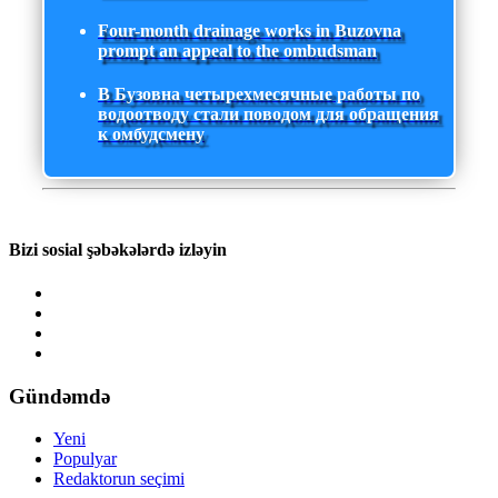
Four-month drainage works in Buzovna
prompt an appeal to the ombudsman
В Бузовна четырехмесячные работы по
водоотводу стали поводом для обращения
к омбудсмену
Bizi sosial şəbəkələrdə izləyin
Gündəmdə
Yeni
Populyar
Redaktorun seçimi