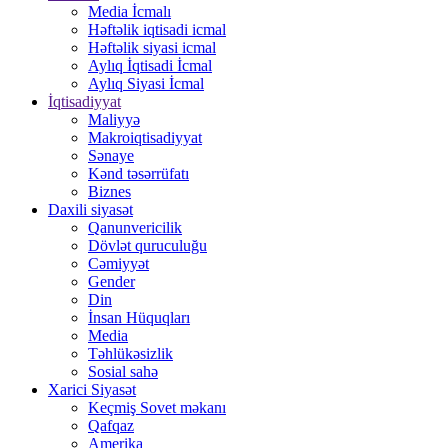
Media İcmalı
Həftəlik iqtisadi icmal
Həftəlik siyasi icmal
Aylıq İqtisadi İcmal
Aylıq Siyasi İcmal
İqtisadiyyat
Maliyyə
Makroiqtisadiyyat
Sənaye
Kənd təsərrüfatı
Biznes
Daxili siyasət
Qanunvericilik
Dövlət quruculuğu
Cəmiyyət
Gender
Din
İnsan Hüquqları
Media
Təhlükəsizlik
Sosial sahə
Xarici Siyasət
Keçmiş Sovet məkanı
Qafqaz
Amerika