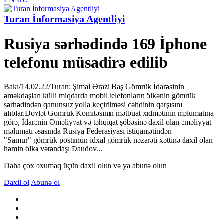
Turan İnformasiya Agentliyi
Rusiya sərhədində 169 İphone
telefonu müsadirə edilib
Bakı/14.02.22/Turan: Şimal Ərazi Baş Gömrük İdarəsinin
əməkdaşları külli miqdarda mobil telefonların ölkənin gömrük
sərhədindən qanunsuz yolla keçirilməsi cəhdinin qarşısını
alıblar.Dövlət Gömrük Komitəsinin mətbuat xidmətinin məlumatına
görə, İdarənin Əməliyyat və təhqiqat şöbəsinə daxil olan əməliyyat
məlumatı əsasında Rusiya Federasiyası istiqamətindən
"Samur" gömrük postunun idxal gömrük nəzarəti xəttinə daxil olan
həmin ölkə vətəndaşı Daudov...
Daha çox oxumaq üçün daxil olun və ya abunə olun
Daxil ol
Abunə ol