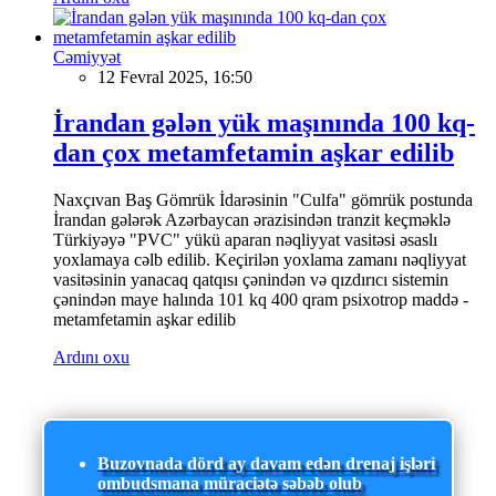
Cəmiyyət
12 Fevral 2025, 16:50
İrandan gələn yük maşınında 100 kq-
dan çox metamfetamin aşkar edilib
Naxçıvan Baş Gömrük İdarəsinin "Culfa" gömrük postunda
İrandan gələrək Azərbaycan ərazisindən tranzit keçməklə
Türkiyəyə "PVC" yükü aparan nəqliyyat vasitəsi əsaslı
yoxlamaya cəlb edilib. Keçirilən yoxlama zamanı nəqliyyat
vasitəsinin yanacaq qatqısı çənindən və qızdırıcı sistemin
çənindən maye halında 101 kq 400 qram psixotrop maddə -
metamfetamin aşkar edilib
Ardını oxu
Buzovnada dörd ay davam edən drenaj işləri
ombudsmana müraciətə səbəb olub