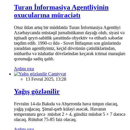
Turan İnformasiya Agentliyinin
oxucularına müraciətı
Otuz ildən artıq bir müddətdə Turan İnformasiya Agentliyi
Azərbaycanda müstəqil jurnalistikanın dayağı olub, siyasi və
iqtisadi qeyri-sabitlik şəraitində obyektiv və etibarlı xəbərlər
təqdim edib. 1990-cı ildə - Sovet İttifaqının son günlərində
yaradılan agentliyimiz, keçid dövrünün çətinliklərindən,
müharibə və islahatlar dövrlərindən keçərək ictimai maraqları
qorumağa sadiq qalıb.
Ardını oxu
Cəmiyyət
13 Fevral 2025, 13:28
Yağış gözlənilir
Fevralın 14-də Bakıda və Abşeronda hava tutqun olacaq,
yağış yağacaq. Şimal-qərb küləyi əsəcək. Havanın
temperaturu gecə müsbət 2 + 4, gündüz müsbət 5 + 7 dərəcə
olacaq. Rütubət 75-85 faiz olacaq.
Ardını oxu