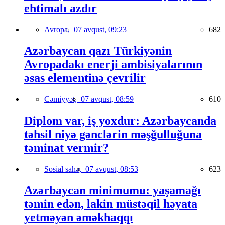
ehtimalı azdır
Avropa,
07 avqust, 09:23
682
Azərbaycan qazı Türkiyənin
Avropadakı enerji ambisiyalarının
əsas elementinə çevrilir
Cəmiyyət,
07 avqust, 08:59
610
Diplom var, iş yoxdur: Azərbaycanda
təhsil niyə gənclərin məşğulluğuna
təminat vermir?
Sosial sahə,
07 avqust, 08:53
623
Azərbaycan minimumu: yaşamağı
təmin edən, lakin müstəqil həyata
yetməyən əməkhaqqı