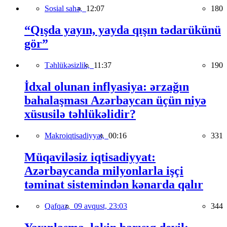
Sosial sahə,
12:07
180
“Qışda yayın, yayda qışın tədarükünü
gör”
Təhlükəsizlik,
11:37
190
İdxal olunan inflyasiya: ərzağın
bahalaşması Azərbaycan üçün niyə
xüsusilə təhlükəlidir?
Makroiqtisadiyyat,
00:16
331
Müqaviləsiz iqtisadiyyat:
Azərbaycanda milyonlarla işçi
təminat sistemindən kənarda qalır
Qafqaz,
09 avqust, 23:03
344