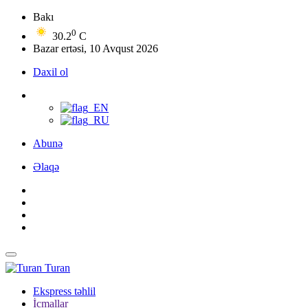
Bakı
0
30.2
C
Bazar ertəsi, 10 Avqust 2026
Daxil ol
Abunə
Əlaqə
Turan
Ekspress təhlil
İcmallar