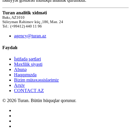
fəaliyyət göstərən müstəqil analitik qurumdur.
Turan analitik xidməti
Bakı, AZ1010
Süleyman Rəhimov küç.,186, Mən. 24
Tel.: (+99412) 440 11 96
agency@turan.az
Faydalı
İstifadə şərtləri
Məxfilik siyasti
Abunə
Haqqımızda
Bizim mütəxəssislərimiz
Arxiv
CONTACT AZ
© 2026 Turan. Bütün hüquqlar qorunur.