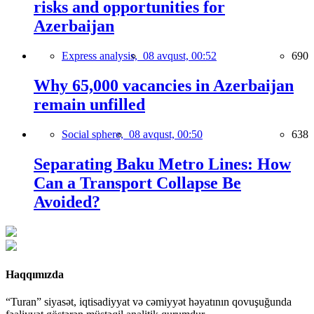
risks and opportunities for
Azerbaijan
Express analysis,
08 avqust, 00:52
690
Why 65,000 vacancies in Azerbaijan
remain unfilled
Social sphere,
08 avqust, 00:50
638
Separating Baku Metro Lines: How
Can a Transport Collapse Be
Avoided?
Haqqımızda
“Turan” siyasət, iqtisadiyyat və cəmiyyət həyatının qovuşuğunda