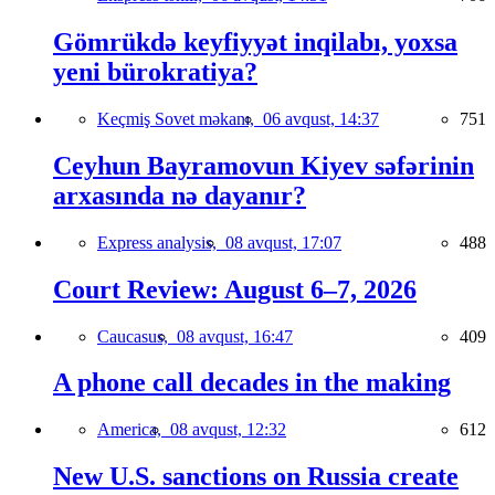
Gömrükdə keyfiyyət inqilabı, yoxsa
yeni bürokratiya?
Keçmiş Sovet məkanı,
06 avqust, 14:37
751
Ceyhun Bayramovun Kiyev səfərinin
arxasında nə dayanır?
Express analysis,
08 avqust, 17:07
488
Court Review: August 6–7, 2026
Caucasus,
08 avqust, 16:47
409
A phone call decades in the making
America,
08 avqust, 12:32
612
New U.S. sanctions on Russia create