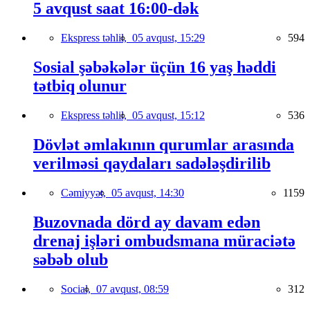
5 avqust saat 16:00-dək
Ekspress təhlil,
05 avqust, 15:29
594
Sosial şəbəkələr üçün 16 yaş həddi
tətbiq olunur
Ekspress təhlil,
05 avqust, 15:12
536
Dövlət əmlakının qurumlar arasında
verilməsi qaydaları sadələşdirilib
Cəmiyyət,
05 avqust, 14:30
1159
Buzovnada dörd ay davam edən
drenaj işləri ombudsmana müraciətə
səbəb olub
Social,
07 avqust, 08:59
312