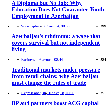
A Diploma but No Job: Why
Education Does Not Guarantee Youth
Employment in Azerbaijan
Social sphere,
07 avqust, 08:53
299
Azerbaijan’s minimum: a wage that
covers survival but not independent
living
Business,
07 avqust, 08:44
284
Traditional markets under pressure
from retail chains: why Azerbaijan
must change the rules of trade
Express analysis,
07 avqust, 00:03
351
BP and partners boost ACG capital