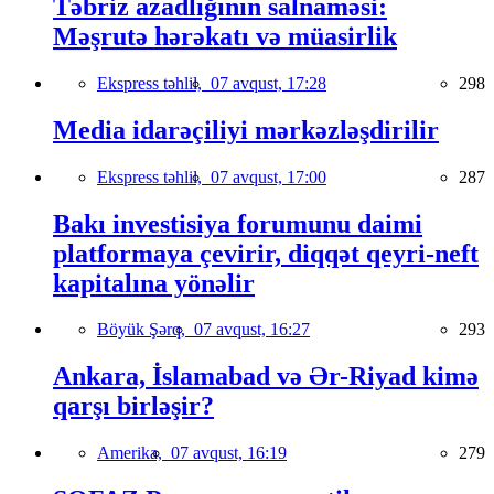
Təbriz azadlığının salnaməsi:
Məşrutə hərəkatı və müasirlik
Ekspress təhlil,
07 avqust, 17:28
298
Media idarəçiliyi mərkəzləşdirilir
Ekspress təhlil,
07 avqust, 17:00
287
Bakı investisiya forumunu daimi
platformaya çevirir, diqqət qeyri-neft
kapitalına yönəlir
Böyük Şərq,
07 avqust, 16:27
293
Ankara, İslamabad və Ər-Riyad kimə
qarşı birləşir?
Amerika,
07 avqust, 16:19
279