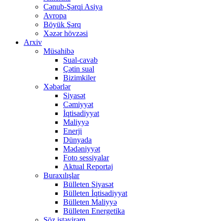
Cənub-Şərqi Asiya
Avropa
Böyük Şərq
Xəzər hövzəsi
Arxiv
Müsahibə
Sual-cavab
Çətin sual
Bizimkiler
Xəbərlər
Siyasət
Cəmiyyət
İqtisadiyyat
Maliyyə
Enerji
Dünyada
Mədəniyyət
Foto sessiyalar
Aktual Reportaj
Buraxılışlar
Bülleten Siyasət
Bülleten İqtisadiyyat
Bülleten Maliyyə
Bülleten Energetika
Söz istəyirəm