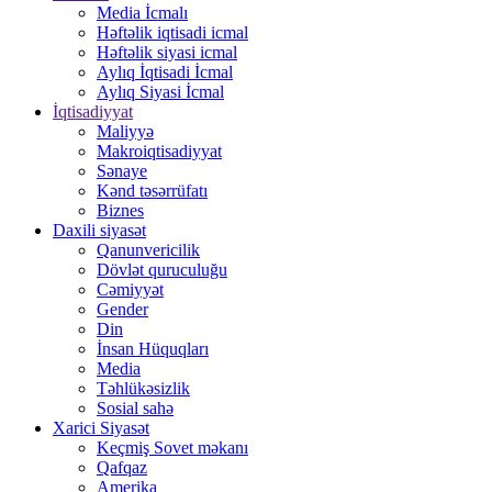
Media İcmalı
Həftəlik iqtisadi icmal
Həftəlik siyasi icmal
Aylıq İqtisadi İcmal
Aylıq Siyasi İcmal
İqtisadiyyat
Maliyyə
Makroiqtisadiyyat
Sənaye
Kənd təsərrüfatı
Biznes
Daxili siyasət
Qanunvericilik
Dövlət quruculuğu
Cəmiyyət
Gender
Din
İnsan Hüquqları
Media
Təhlükəsizlik
Sosial sahə
Xarici Siyasət
Keçmiş Sovet məkanı
Qafqaz
Amerika