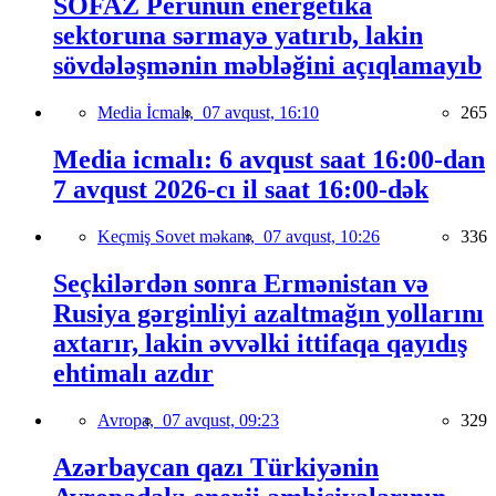
SOFAZ Perunun energetika
sektoruna sərmayə yatırıb, lakin
sövdələşmənin məbləğini açıqlamayıb
Media İcmalı,
07 avqust, 16:10
265
Media icmalı: 6 avqust saat 16:00-dan
7 avqust 2026-cı il saat 16:00-dək
Keçmiş Sovet məkanı,
07 avqust, 10:26
336
Seçkilərdən sonra Ermənistan və
Rusiya gərginliyi azaltmağın yollarını
axtarır, lakin əvvəlki ittifaqa qayıdış
ehtimalı azdır
Avropa,
07 avqust, 09:23
329
Azərbaycan qazı Türkiyənin