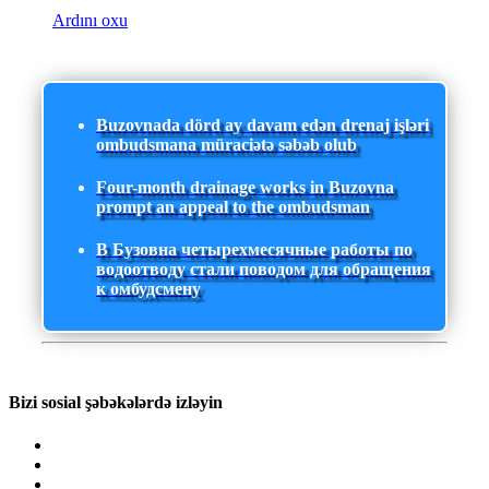
Ardını oxu
Buzovnada dörd ay davam edən drenaj işləri
ombudsmana müraciətə səbəb olub
Four-month drainage works in Buzovna
prompt an appeal to the ombudsman
В Бузовна четырехмесячные работы по
водоотводу стали поводом для обращения
к омбудсмену
Bizi sosial şəbəkələrdə izləyin