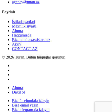
agency@turan.az
Faydalı
İstifadə şərtləri
Məxfilik siyasti
Abunə
Haqqımızda
Bizim mütəxəssislərimiz
Arxiv
CONTACT AZ
© 2026 Turan. Bütün hüquqlar qorunur.
Abunə
Daxil ol
Bizi facebookda izləyin
Bizə email yazın
Bizi teleqram-da izləyin