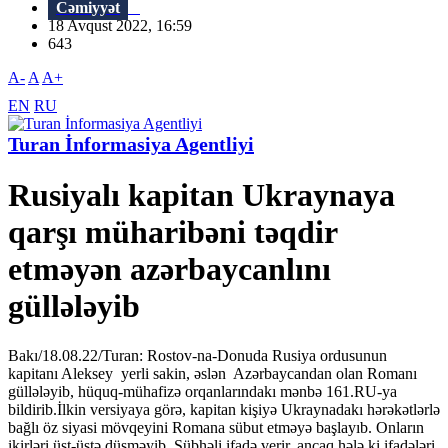
Cəmiyyət
18 Avqust 2022, 16:59
643
A-
A
A+
EN
RU
Turan İnformasiya Agentliyi
Rusiyalı kapitan Ukraynaya
qarşı müharibəni təqdir
etməyən azərbaycanlını
güllələyib
Bakı/18.08.22/Turan: Rostov-na-Donuda Rusiya ordusunun
kapitanı Aleksey yerli sakin, əslən Azərbaycandan olan Romanı
güllələyib, hüquq-mühafizə orqanlarındakı mənbə 161.RU-ya
bildirib.İlkin versiyaya görə, kapitan kişiyə Ukraynadakı hərəkətlərlə
bağlı öz siyasi mövqeyini Romana sübut etməyə başlayıb. Onların
ikirləri üst-üstə düşməyib. Şübhəli ifadə verir, ancaq hələ ki ifadələri