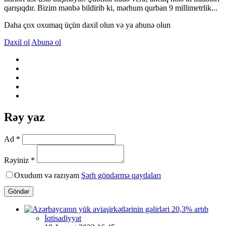
qarışıqdır. Bizim mənbə bildirib ki, mərhum qurban 9 millimetrlik...
Daha çox oxumaq üçün daxil olun və ya abunə olun
Daxil ol
Abunə ol
Rəy yaz
Ad *
Rəyiniz *
Oxudum və razıyam
Şərh göndərmə qaydaları
Göndər
İqtisadiyyat