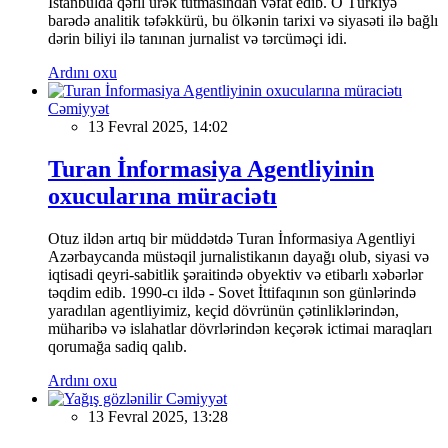
İstanbulda qəfil ürək tutmasından vəfat edib. O Türkiyə
barədə analitik təfəkkürü, bu ölkənin tarixi və siyasəti ilə bağlı
dərin biliyi ilə tanınan jurnalist və tərcüməçi idi.
Ardını oxu
Cəmiyyət
13 Fevral 2025, 14:02
Turan İnformasiya Agentliyinin
oxucularına müraciətı
Otuz ildən artıq bir müddətdə Turan İnformasiya Agentliyi
Azərbaycanda müstəqil jurnalistikanın dayağı olub, siyasi və
iqtisadi qeyri-sabitlik şəraitində obyektiv və etibarlı xəbərlər
təqdim edib. 1990-cı ildə - Sovet İttifaqının son günlərində
yaradılan agentliyimiz, keçid dövrünün çətinliklərindən,
müharibə və islahatlar dövrlərindən keçərək ictimai maraqları
qorumağa sadiq qalıb.
Ardını oxu
Cəmiyyət
13 Fevral 2025, 13:28