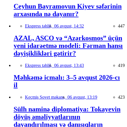
Ceyhun Bayramovun Kiyev səfərinin
arxasında nə dayanır?
Ekspress təhlil,
06 avqust, 14:32
447
AZAL, ASCO və “Azərkosmos” üçün
yeni idarəetmə modeli: Fərman hansı
dəyişiklikləri gətirir?
Ekspress təhlil,
06 avqust, 13:43
419
Məhkəmə icmalı: 3–5 avqust 2026-cı
il
Keçmiş Sovet məkanı,
06 avqust, 13:19
423
Sülh naminə diplomatiya: Tokayevin
döyüş əməliyyatlarının
dayandırılması və danışıqların