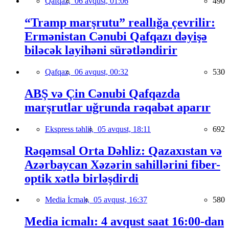
Qafqaz,
06 avqust, 01:06
490
“Tramp marşrutu” reallığa çevrilir:
Ermənistan Cənubi Qafqazı dəyişə
biləcək layihəni sürətləndirir
Qafqaz,
06 avqust, 00:32
530
ABŞ və Çin Cənubi Qafqazda
marşrutlar uğrunda rəqabət aparır
Ekspress təhlil,
05 avqust, 18:11
692
Rəqəmsal Orta Dəhliz: Qazaxıstan və
Azərbaycan Xəzərin sahillərini fiber-
optik xətlə birləşdirdi
Media İcmalı,
05 avqust, 16:37
580
Media icmalı: 4 avqust saat 16:00-dan