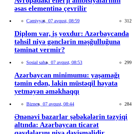
Avropadakı enerji ambisiyalarının
əsas elementinə çevrilir
Cəmiyyət,
07 avqust, 08:59
312
Diplom var, iş yoxdur: Azərbaycanda
təhsil niyə gənclərin məşğulluğuna
təminat vermir?
Sosial sahə,
07 avqust, 08:53
299
Azərbaycan minimumu: yaşamağı
təmin edən, lakin müstəqil həyata
yetməyən əməkhaqqı
Biznes,
07 avqust, 08:44
284
Ənənəvi bazarlar şəbəkələrin təzyiqi
altında: Azərbaycan ticarət
qaydalarını niyə dəyişməlidir