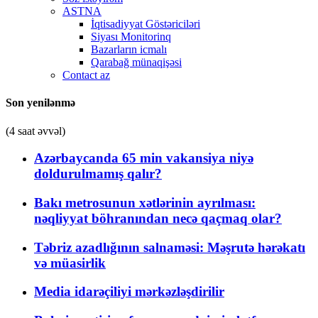
ASTNA
İqtisadiyyat Göstəriciləri
Siyası Monitorinq
Bazarların icmalı
Qarabağ münaqişəsi
Contact az
Son yenilənmə
(4 saat əvvəl)
Azərbaycanda 65 min vakansiya niyə
doldurulmamış qalır?
Bakı metrosunun xətlərinin ayrılması:
nəqliyyat böhranından necə qaçmaq olar?
Təbriz azadlığının salnaməsi: Məşrutə hərəkatı
və müasirlik
Media idarəçiliyi mərkəzləşdirilir