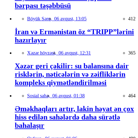
bərpası təşəbbüsü
Böyük Şərq,
06 avqust, 13:05
412
İran və Ermənistan öz “TRIPP”lərini
hazırlayır
Xəzər hövzəsi,
06 avqust, 12:31
365
Xəzər geri çəkilir: su balansına dair
risklərin, nəticələrin və zəifliklərin
kompleks qiymətləndirilməsi
Sosial sahə,
06 avqust, 01:38
464
Əməkhaqları artır, lakin həyat ən çox
hiss edilən sahələrdə daha sürətlə
bahalaşır