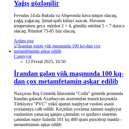
Yağış gözlənilir
Fevralın 14-də Bakıda və Abşeronda hava tutqun olacaq,
yağış yağacaq. Şimal-qərb küləyi əsəcək. Havanın
temperaturu gecə müsbət 2 + 4, gündüz müsbət 5 + 7 dərəcə
olacaq. Rütubət 75-85 faiz olacaq.
Ardını oxu
Cəmiyyət
12 Fevral 2025, 16:50
İrandan gələn yük maşınında 100 kq-
dan çox metamfetamin aşkar edilib
Naxçıvan Baş Gömrük İdarəsinin "Culfa" gömrük postunda
İrandan gələrək Azərbaycan ərazisindən tranzit keçməklə
Türkiyəyə "PVC" yükü aparan nəqliyyat vasitəsi əsaslı
yoxlamaya cəlb edilib. Keçirilən yoxlama zamanı nəqliyyat
vasitəsinin yanacaq qatqısı çənindən və qızdırıcı sistemin
çənindən maye halında 101 kq 400 qram psixotrop maddə -
metamfetamin aşkar edilib