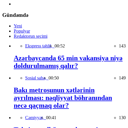
Gündəmdə
Yeni
Populyar
Redaktorun seçimi
Ekspress təhlil,
00:52
143
Azərbaycanda 65 min vakansiya niyə
doldurulmamış qalır?
Sosial sahə,
00:50
149
Bakı metrosunun xətlərinin
ayrılması: nəqliyyat böhranından
necə qaçmaq olar?
Cəmiyyət,
00:41
130