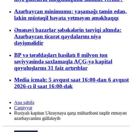
Azərbaycan minimumu: yaşamağı təmin edən,
lakin müstəqil həyata yetməyən əməkhaqqı
Ənənəvi bazarlar şəbəkələrin təzyiqi altında:
Azərbaycan ticarət qaydalarını niyə
dəyişməlidir
BP və tərəfdaşları hasilatı 8 milyon ton
səviyyəsində saxlamaqla AÇG-yə kapital
qoyuluşlarını 31 faiz artırıblar
Media icmalı: 5 avqust saat 16:00-dan 6 avqust
2026-cı il saat 16:00-dək
Ana səhifə
Cəmiyyət
Rusiyalı kapitan Ukraynaya qarşı müharibəni təqdir etməyən
azərbaycanlını güllələyib