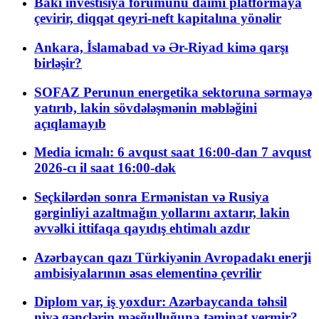
Bakı investisiya forumunu daimi platformaya
çevirir, diqqət qeyri-neft kapitalına yönəlir
Ankara, İslamabad və Ər-Riyad kimə qarşı
birləşir?
SOFAZ Perunun energetika sektoruna sərmayə
yatırıb, lakin sövdələşmənin məbləğini
açıqlamayıb
Media icmalı: 6 avqust saat 16:00-dan 7 avqust
2026-cı il saat 16:00-dək
Seçkilərdən sonra Ermənistan və Rusiya
gərginliyi azaltmağın yollarını axtarır, lakin
əvvəlki ittifaqa qayıdış ehtimalı azdır
Azərbaycan qazı Türkiyənin Avropadakı enerji
ambisiyalarının əsas elementinə çevrilir
Diplom var, iş yoxdur: Azərbaycanda təhsil
niyə gənclərin məşğulluğuna təminat vermir?