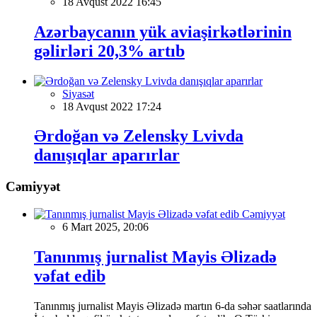
18 Avqust 2022 16:45
Azərbaycanın yük aviaşirkətlərinin
gəlirləri 20,3% artıb
Siyasət
18 Avqust 2022 17:24
Ərdoğan və Zelensky Lvivda
danışıqlar aparırlar
Cəmiyyət
Cəmiyyət
6 Mart 2025, 20:06
Tanınmış jurnalist Mayis Əlizadə
vəfat edib
Tanınmış jurnalist Mayis Əlizadə martın 6-da səhər saatlarında