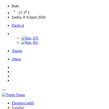
Bakı
0
27.3
C
Şənbə, 8 Avqust 2026
Daxil ol
Abunə
Əlaqə
Turan
Ekspress təhlil
İcmallar