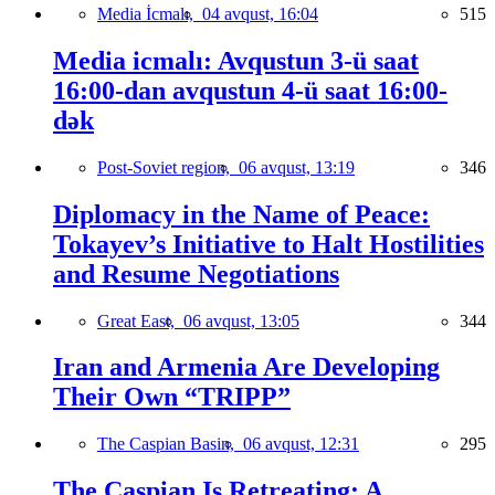
Media İcmalı,
04 avqust, 16:04
515
Media icmalı: Avqustun 3-ü saat
16:00-dan avqustun 4-ü saat 16:00-
dək
Post-Soviet region,
06 avqust, 13:19
346
Diplomacy in the Name of Peace:
Tokayev’s Initiative to Halt Hostilities
and Resume Negotiations
Great East,
06 avqust, 13:05
344
Iran and Armenia Are Developing
Their Own “TRIPP”
The Caspian Basin,
06 avqust, 12:31
295
The Caspian Is Retreating: A