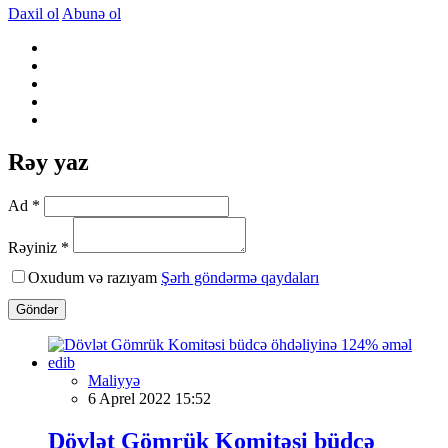
Daxil ol
Abunə ol
Rəy yaz
Ad *
Rəyiniz *
Oxudum və razıyam
Şərh göndərmə qaydaları
Göndər
Maliyyə
6 Aprel 2022 15:52
Dövlət Gömrük Komitəsi büdcə