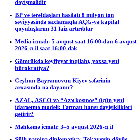
dəyişməlidir
BP və tərəfdaşları hasilatı 8 milyon ton
səviyyəsində saxlamaqla AÇG-yə kapital
qoyuluşlarını 31 faiz artırıblar
Media icmalı: 5 avqust saat 16:00-dan 6 avqust
2026-cı il saat 16:00-dək
Gömrükdə keyfiyyət inqilabı, yoxsa yeni
bürokratiya?
Ceyhun Bayramovun Kiyev səfərinin
arxasında nə dayanır?
AZAL, ASCO və “Azərkosmos” üçün yeni
idarəetmə modeli: Fərman hansı dəyişiklikləri
gətirir?
Məhkəmə icmalı: 3–5 avqust 2026-cı il
Sülh naminə diplomatiya: Tokayevin döyüş