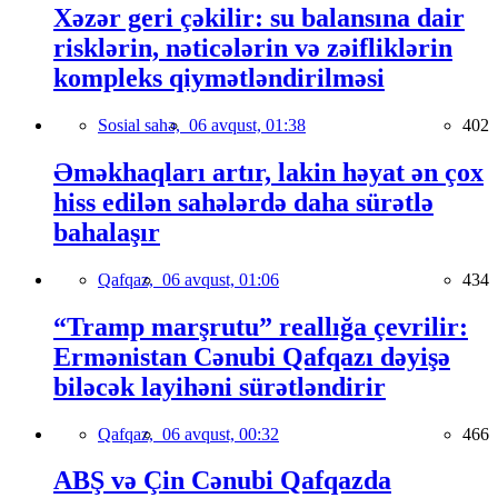
Xəzər geri çəkilir: su balansına dair
risklərin, nəticələrin və zəifliklərin
kompleks qiymətləndirilməsi
Sosial sahə,
06 avqust, 01:38
402
Əməkhaqları artır, lakin həyat ən çox
hiss edilən sahələrdə daha sürətlə
bahalaşır
Qafqaz,
06 avqust, 01:06
434
“Tramp marşrutu” reallığa çevrilir:
Ermənistan Cənubi Qafqazı dəyişə
biləcək layihəni sürətləndirir
Qafqaz,
06 avqust, 00:32
466
ABŞ və Çin Cənubi Qafqazda