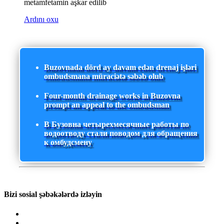
metamfetamin aşkar edilib
Ardını oxu
Buzovnada dörd ay davam edən drenaj işləri
ombudsmana müraciətə səbəb olub
Four-month drainage works in Buzovna
prompt an appeal to the ombudsman
В Бузовна четырехмесячные работы по
водоотводу стали поводом для обращения
к омбудсмену
Bizi sosial şəbəkələrdə izləyin