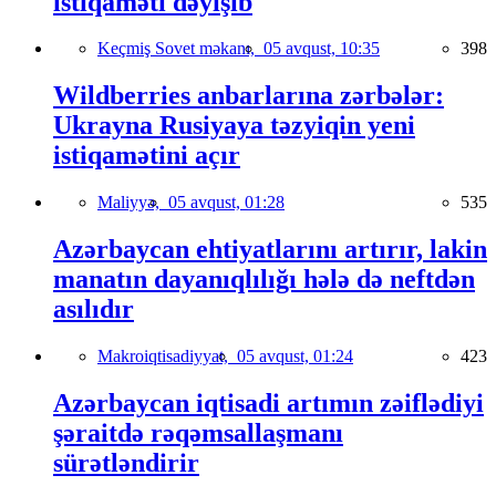
istiqaməti dəyişib
Keçmiş Sovet məkanı,
05 avqust, 10:35
398
Wildberries anbarlarına zərbələr:
Ukrayna Rusiyaya təzyiqin yeni
istiqamətini açır
Maliyyə,
05 avqust, 01:28
535
Azərbaycan ehtiyatlarını artırır, lakin
manatın dayanıqlılığı hələ də neftdən
asılıdır
Makroiqtisadiyyat,
05 avqust, 01:24
423
Azərbaycan iqtisadi artımın zəiflədiyi
şəraitdə rəqəmsallaşmanı
sürətləndirir