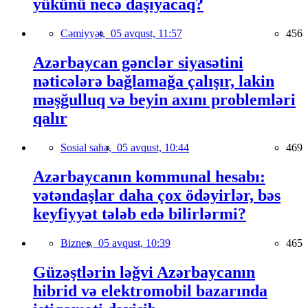
yükünü necə daşıyacaq?
Cəmiyyət,
05 avqust, 11:57
456
Azərbaycan gənclər siyasətini
nəticələrə bağlamağa çalışır, lakin
məşğulluq və beyin axını problemləri
qalır
Sosial sahə,
05 avqust, 10:44
469
Azərbaycanın kommunal hesabı:
vətəndaşlar daha çox ödəyirlər, bəs
keyfiyyət tələb edə bilirlərmi?
Biznes,
05 avqust, 10:39
465
Güzəştlərin ləğvi Azərbaycanın
hibrid və elektromobil bazarında