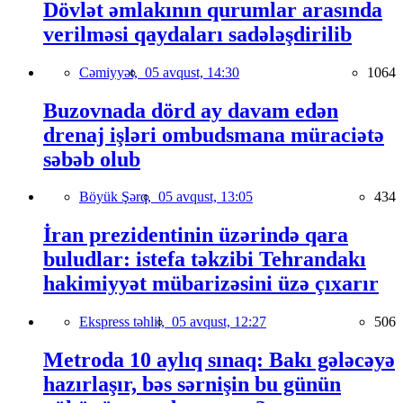
Dövlət əmlakının qurumlar arasında
verilməsi qaydaları sadələşdirilib
Cəmiyyət,
05 avqust, 14:30
1064
Buzovnada dörd ay davam edən
drenaj işləri ombudsmana müraciətə
səbəb olub
Böyük Şərq,
05 avqust, 13:05
434
İran prezidentinin üzərində qara
buludlar: istefa təkzibi Tehrandakı
hakimiyyət mübarizəsini üzə çıxarır
Ekspress təhlil,
05 avqust, 12:27
506
Metroda 10 aylıq sınaq: Bakı gələcəyə
hazırlaşır, bəs sərnişin bu günün