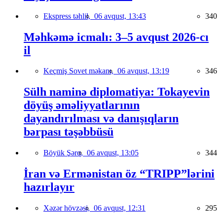
Ekspress təhlil,
06 avqust, 13:43
340
Məhkəmə icmalı: 3–5 avqust 2026-cı
il
Keçmiş Sovet məkanı,
06 avqust, 13:19
346
Sülh naminə diplomatiya: Tokayevin
döyüş əməliyyatlarının
dayandırılması və danışıqların
bərpası təşəbbüsü
Böyük Şərq,
06 avqust, 13:05
344
İran və Ermənistan öz “TRIPP”lərini
hazırlayır
Xəzər hövzəsi,
06 avqust, 12:31
295