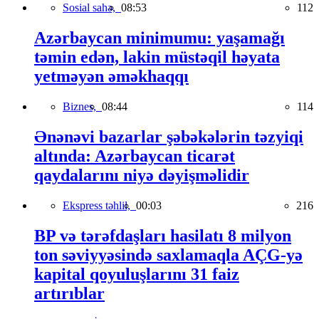
Sosial sahə,
08:53
112
Azərbaycan minimumu: yaşamağı
təmin edən, lakin müstəqil həyata
yetməyən əməkhaqqı
Biznes,
08:44
114
Ənənəvi bazarlar şəbəkələrin təzyiqi
altında: Azərbaycan ticarət
qaydalarını niyə dəyişməlidir
Ekspress təhlil,
00:03
216
BP və tərəfdaşları hasilatı 8 milyon
ton səviyyəsində saxlamaqla AÇG-yə
kapital qoyuluşlarını 31 faiz
artırıblar