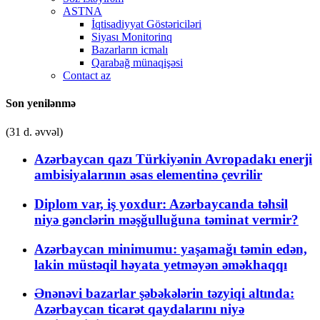
ASTNA
İqtisadiyyat Göstəriciləri
Siyası Monitorinq
Bazarların icmalı
Qarabağ münaqişəsi
Contact az
Son yenilənmə
(31 d. əvvəl)
Azərbaycan qazı Türkiyənin Avropadakı enerji
ambisiyalarının əsas elementinə çevrilir
Diplom var, iş yoxdur: Azərbaycanda təhsil
niyə gənclərin məşğulluğuna təminat vermir?
Azərbaycan minimumu: yaşamağı təmin edən,
lakin müstəqil həyata yetməyən əməkhaqqı
Ənənəvi bazarlar şəbəkələrin təzyiqi altında:
Azərbaycan ticarət qaydalarını niyə