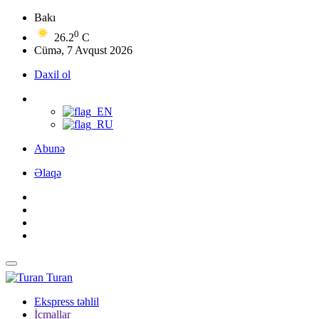
Bakı
0
26.2
C
Cümə, 7 Avqust 2026
Daxil ol
Abunə
Əlaqə
Turan
Ekspress təhlil
İcmallar