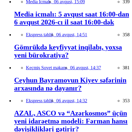
Media İcmalı,
06 avqust, 15:09
339
Media icmalı: 5 avqust saat 16:00-dan
6 avqust 2026-cı il saat 16:00-dək
Ekspress təhlil,
06 avqust, 14:51
358
Gömrükdə keyfiyyət inqilabı, yoxsa
yeni bürokratiya?
Keçmiş Sovet məkanı,
06 avqust, 14:37
381
Ceyhun Bayramovun Kiyev səfərinin
arxasında nə dayanır?
Ekspress təhlil,
06 avqust, 14:32
353
AZAL, ASCO və “Azərkosmos” üçün
yeni idarəetmə modeli: Fərman hansı
dəyişiklikləri gətirir?