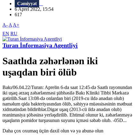
Cəmiyyət
6 Aprel 2022, 15:54
617
A-
A
A+
EN
RU
Turan İnformasiya Agentliyi
Saatlıda zəhərlənən iki
uşaqdan biri ölüb
Bakı/06.04.22/Turan: Aprelin 6-da saat 12:45-də Saatlı rayonundan
iki uşaq ərzaq zəhərlənməsi şübhəsilə Bakı Kliniki Tibbi Mərkəzə
gətirilib.Saat 13:08-də onlardan biri (2019-cu ildə anadan olub)
naməlum qida bakteriyasından ölüb, səhiyyə müəssisəsinin mətbuat
xidmətindən bildiriblər.Digər uşaq (2013-cü ildə anadan olub)
reanimasiya şöbəsinə yerləşdirilib. Ehtimal olunur ki, zəhərlənməyə
uşaqların pomidor turşusunun suyunu içməsi səbəb olub. -05D...
Daha çox oxumaq üçün daxil olun və ya abunə olun