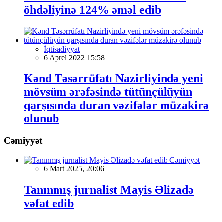
öhdəliyinə 124% əməl edib
İqtisadiyyat
6 Aprel 2022 15:58
Kənd Təsərrüfatı Nazirliyində yeni
mövsüm ərəfəsində tütünçülüyün
qarşısında duran vəzifələr müzakirə
olunub
Cəmiyyət
Cəmiyyət
6 Mart 2025, 20:06
Tanınmış jurnalist Mayis Əlizadə
vəfat edib