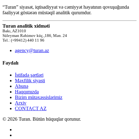
“Turan” siyasət, iqtisadiyyat və cəmiyyət həyatının qovuşuğunda
fəaliyyət göstərən müstəqil analitik qurumdur.
Turan analitik xidməti
Bakı, AZ1010
Süleyman Rəhimov küç.,186, Mən. 24
Tel.: (+99412) 440 11 96
agency@turan.az
Faydalı
İstifadə şərtləri
Məxfilik siyasti
Abunə
Haqqımızda
Bizim mütəxəssislərimiz
Arxiv
CONTACT AZ
© 2026 Turan. Bütün hüquqlar qorunur.