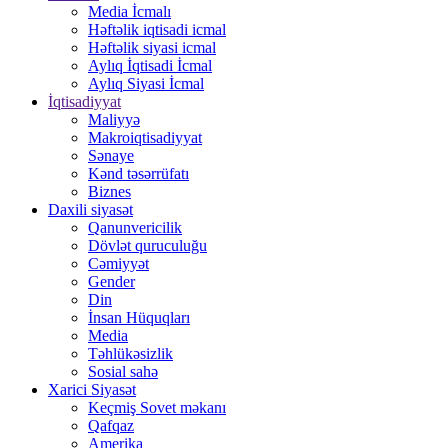
Media İcmalı
Həftəlik iqtisadi icmal
Həftəlik siyasi icmal
Aylıq İqtisadi İcmal
Aylıq Siyasi İcmal
İqtisadiyyat
Maliyyə
Makroiqtisadiyyat
Sənaye
Kənd təsərrüfatı
Biznes
Daxili siyasət
Qanunvericilik
Dövlət quruculuğu
Cəmiyyət
Gender
Din
İnsan Hüquqları
Media
Təhlükəsizlik
Sosial sahə
Xarici Siyasət
Keçmiş Sovet məkanı
Qafqaz
Amerika