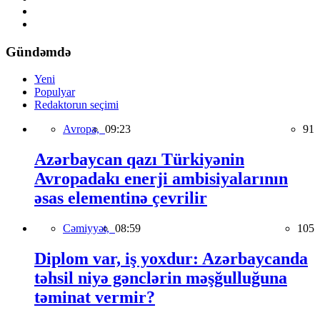
Gündəmdə
Yeni
Populyar
Redaktorun seçimi
Avropa,
09:23
91
Azərbaycan qazı Türkiyənin
Avropadakı enerji ambisiyalarının
əsas elementinə çevrilir
Cəmiyyət,
08:59
105
Diplom var, iş yoxdur: Azərbaycanda
təhsil niyə gənclərin məşğulluğuna
təminat vermir?