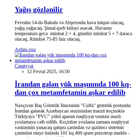
Yağış gözlənilir
Fevralın 14-də Bakıda və Abşeronda hava tutqun olacaq,
yağış yağacaq. Şimal-qərb küləyi əsəcək. Havanın
temperaturu gecə müsbət 2 + 4, gündüz müsbət 5 + 7 dərəcə
olacaq. Rütubət 75-85 faiz olacaq.
Ardını oxu
Cəmiyyət
12 Fevral 2025, 16:50
İrandan gələn yük maşınında 100 kq-
dan çox metamfetamin aşkar edilib
Naxçıvan Baş Gömrük İdarəsinin "Culfa" gömrük postunda
İrandan gələrək Azərbaycan ərazisindən tranzit keçməklə
Türkiyəyə "PVC" yükü aparan nəqliyyat vasitəsi əsaslı
yoxlamaya cəlb edilib. Keçirilən yoxlama zamanı nəqliyyat
vasitəsinin yanacaq qatqısı çənindən və qızdırıcı sistemin
çənindən maye halında 101 kq 400 qram psixotrop maddə -