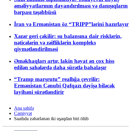
əməliyyatlarının dayandırılması və danışıqların
bərpası təşəbbüsü
İran və Ermənistan öz “TRIPP”lərini hazırlayır
Xəzər geri çəkilir: su balansına dair risklərin,
nəticələrin və zəifliklərin kompleks
qiymətləndirilməsi
Əməkhaqları artır, lakin həyat ən çox hiss
edilən sahələrdə daha sürətlə bahalaşır
“Tramp marşrutu” reallığa çevrilir:
Ermənistan Cənubi Qafqazı dəyişə biləcək
layihəni sürətləndirir
Ana səhifə
Cəmiyyət
Saatlıda zəhərlənən iki uşaqdan biri ölüb