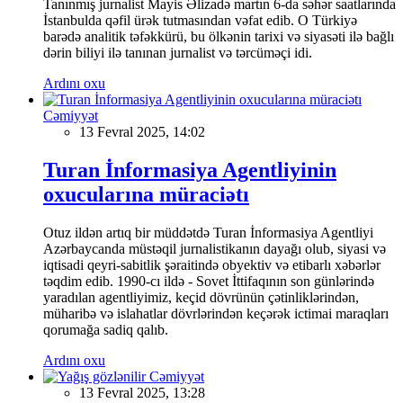
Tanınmış jurnalist Mayis Əlizadə martın 6-da səhər saatlarında
İstanbulda qəfil ürək tutmasından vəfat edib. O Türkiyə
barədə analitik təfəkkürü, bu ölkənin tarixi və siyasəti ilə bağlı
dərin biliyi ilə tanınan jurnalist və tərcüməçi idi.
Ardını oxu
Cəmiyyət
13 Fevral 2025, 14:02
Turan İnformasiya Agentliyinin
oxucularına müraciətı
Otuz ildən artıq bir müddətdə Turan İnformasiya Agentliyi
Azərbaycanda müstəqil jurnalistikanın dayağı olub, siyasi və
iqtisadi qeyri-sabitlik şəraitində obyektiv və etibarlı xəbərlər
təqdim edib. 1990-cı ildə - Sovet İttifaqının son günlərində
yaradılan agentliyimiz, keçid dövrünün çətinliklərindən,
müharibə və islahatlar dövrlərindən keçərək ictimai maraqları
qorumağa sadiq qalıb.
Ardını oxu
Cəmiyyət
13 Fevral 2025, 13:28