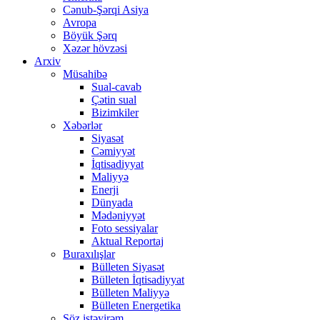
Cənub-Şərqi Asiya
Avropa
Böyük Şərq
Xəzər hövzəsi
Arxiv
Müsahibə
Sual-cavab
Çətin sual
Bizimkiler
Xəbərlər
Siyasət
Cəmiyyət
İqtisadiyyat
Maliyyə
Enerji
Dünyada
Mədəniyyət
Foto sessiyalar
Aktual Reportaj
Buraxılışlar
Bülleten Siyasət
Bülleten İqtisadiyyat
Bülleten Maliyyə
Bülleten Energetika
Söz istəyirəm