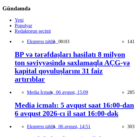
Gündəmdə
Yeni
Populyar
Redaktorun seçimi
Ekspress təhlil,
00:03
141
BP və tərəfdaşları hasilatı 8 milyon
ton səviyyəsində saxlamaqla AÇG-yə
kapital qoyuluşlarını 31 faiz
artırıblar
Media İcmalı,
06 avqust, 15:09
285
Media icmalı: 5 avqust saat 16:00-dan
6 avqust 2026-cı il saat 16:00-dək
Ekspress təhlil,
06 avqust, 14:51
303