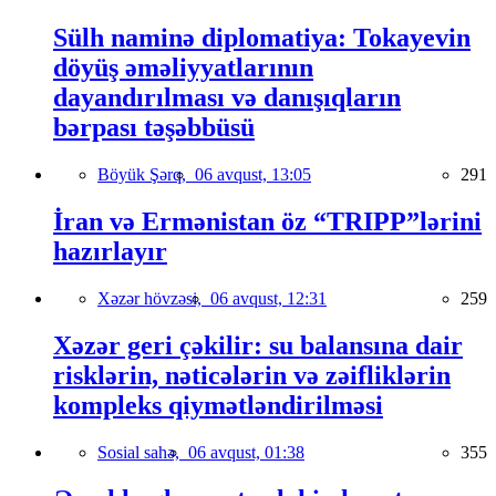
Sülh naminə diplomatiya: Tokayevin
döyüş əməliyyatlarının
dayandırılması və danışıqların
bərpası təşəbbüsü
Böyük Şərq,
06 avqust, 13:05
291
İran və Ermənistan öz “TRIPP”lərini
hazırlayır
Xəzər hövzəsi,
06 avqust, 12:31
259
Xəzər geri çəkilir: su balansına dair
risklərin, nəticələrin və zəifliklərin
kompleks qiymətləndirilməsi
Sosial sahə,
06 avqust, 01:38
355