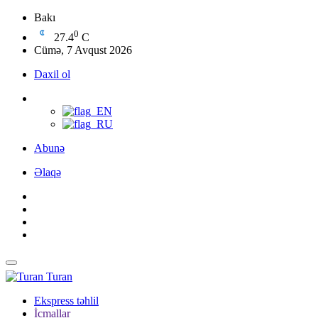
Bakı
0
27.4
C
Cümə, 7 Avqust 2026
Daxil ol
Abunə
Əlaqə
Turan
Ekspress təhlil
İcmallar