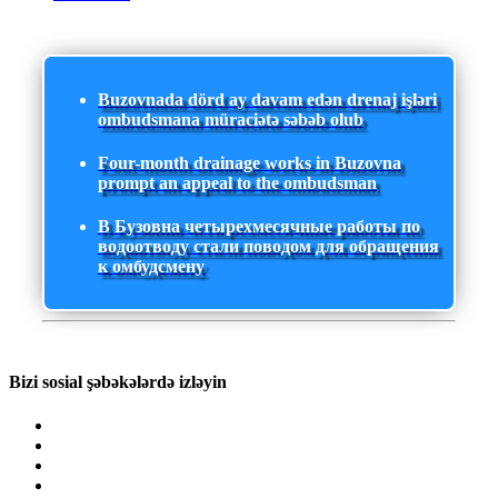
Buzovnada dörd ay davam edən drenaj işləri
ombudsmana müraciətə səbəb olub
Four-month drainage works in Buzovna
prompt an appeal to the ombudsman
В Бузовна четырехмесячные работы по
водоотводу стали поводом для обращения
к омбудсмену
Bizi sosial şəbəkələrdə izləyin