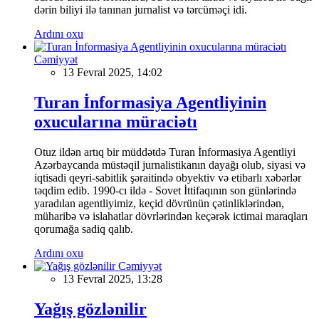
dərin biliyi ilə tanınan jurnalist və tərcüməçi idi.
Ardını oxu
Cəmiyyət
13 Fevral 2025, 14:02
Turan İnformasiya Agentliyinin
oxucularına müraciətı
Otuz ildən artıq bir müddətdə Turan İnformasiya Agentliyi
Azərbaycanda müstəqil jurnalistikanın dayağı olub, siyasi və
iqtisadi qeyri-sabitlik şəraitində obyektiv və etibarlı xəbərlər
təqdim edib. 1990-cı ildə - Sovet İttifaqının son günlərində
yaradılan agentliyimiz, keçid dövrünün çətinliklərindən,
müharibə və islahatlar dövrlərindən keçərək ictimai maraqları
qorumağa sadiq qalıb.
Ardını oxu
Cəmiyyət
13 Fevral 2025, 13:28
Yağış gözlənilir