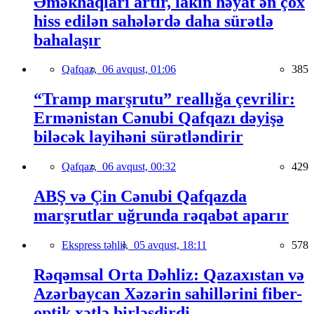
Əməkhaqları artır, lakin həyat ən çox
hiss edilən sahələrdə daha sürətlə
bahalaşır
Qafqaz,
06 avqust, 01:06
385
“Tramp marşrutu” reallığa çevrilir:
Ermənistan Cənubi Qafqazı dəyişə
biləcək layihəni sürətləndirir
Qafqaz,
06 avqust, 00:32
429
ABŞ və Çin Cənubi Qafqazda
marşrutlar uğrunda rəqabət aparır
Ekspress təhlil,
05 avqust, 18:11
578
Rəqəmsal Orta Dəhliz: Qazaxıstan və
Azərbaycan Xəzərin sahillərini fiber-
optik xətlə birləşdirdi