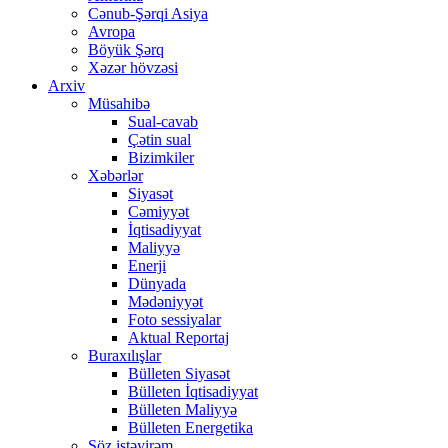
Cənub-Şərqi Asiya
Avropa
Böyük Şərq
Xəzər hövzəsi
Arxiv
Müsahibə
Sual-cavab
Çətin sual
Bizimkiler
Xəbərlər
Siyasət
Cəmiyyət
İqtisadiyyat
Maliyyə
Enerji
Dünyada
Mədəniyyət
Foto sessiyalar
Aktual Reportaj
Buraxılışlar
Bülleten Siyasət
Bülleten İqtisadiyyat
Bülleten Maliyyə
Bülleten Energetika
Söz istəyirəm