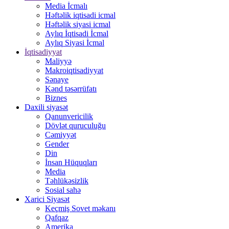
Media İcmalı
Həftəlik iqtisadi icmal
Həftəlik siyasi icmal
Aylıq İqtisadi İcmal
Aylıq Siyasi İcmal
İqtisadiyyat
Maliyyə
Makroiqtisadiyyat
Sənaye
Kənd təsərrüfatı
Biznes
Daxili siyasət
Qanunvericilik
Dövlət quruculuğu
Cəmiyyət
Gender
Din
İnsan Hüquqları
Media
Təhlükəsizlik
Sosial sahə
Xarici Siyasət
Keçmiş Sovet məkanı
Qafqaz
Amerika