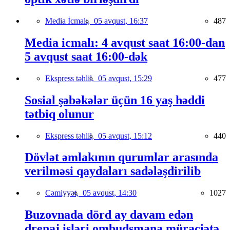
Media İcmalı,
05 avqust, 16:37
487
Media icmalı: 4 avqust saat 16:00-dan
5 avqust saat 16:00-dək
Ekspress təhlil,
05 avqust, 15:29
477
Sosial şəbəkələr üçün 16 yaş həddi
tətbiq olunur
Ekspress təhlil,
05 avqust, 15:12
440
Dövlət əmlakının qurumlar arasında
verilməsi qaydaları sadələşdirilib
Cəmiyyət,
05 avqust, 14:30
1027
Buzovnada dörd ay davam edən
drenaj işləri ombudsmana müraciətə