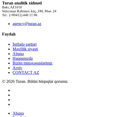
Turan analitik xidməti
Bakı, AZ1010
Süleyman Rəhimov küç.,186, Mən. 24
Tel.: (+99412) 440 11 96
agency@turan.az
Faydalı
İstifadə şərtləri
Məxfilik siyasti
Abunə
Haqqımızda
Bizim mütəxəssislərimiz
Arxiv
CONTACT AZ
© 2026 Turan. Bütün hüquqlar qorunur.
Abunə