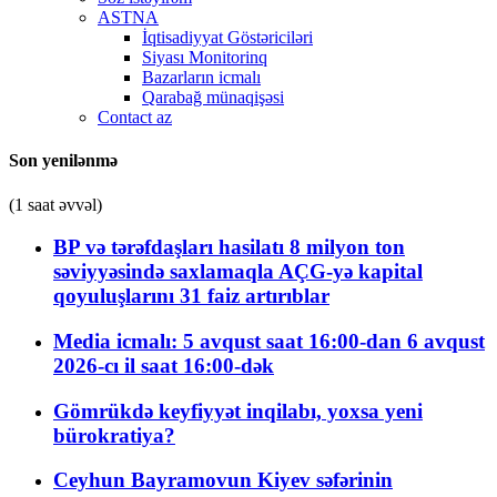
ASTNA
İqtisadiyyat Göstəriciləri
Siyası Monitorinq
Bazarların icmalı
Qarabağ münaqişəsi
Contact az
Son yenilənmə
(1 saat əvvəl)
BP və tərəfdaşları hasilatı 8 milyon ton
səviyyəsində saxlamaqla AÇG-yə kapital
qoyuluşlarını 31 faiz artırıblar
Media icmalı: 5 avqust saat 16:00-dan 6 avqust
2026-cı il saat 16:00-dək
Gömrükdə keyfiyyət inqilabı, yoxsa yeni
bürokratiya?
Ceyhun Bayramovun Kiyev səfərinin