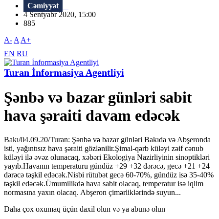
Cəmiyyət
4 Sentyabr 2020, 15:00
885
A-
A
A+
EN
RU
Turan İnformasiya Agentliyi
Şənbə və bazar günləri sabit
hava şəraiti davam edəcək
Bakı/04.09.20/Turan: Şənbə və bazar günləri Bakıda və Abşeronda
isti, yağıntısız hava şəraiti gözlənilir.Şimal-qərb küləyi zəif cənub
küləyi ilə əvəz olunacaq, xəbəri Ekologiya Nazirliyinin sinoptikləri
yayıb.Havanın temperaturu gündüz +29 +32 dərəcə, gecə +21 +24
dərəcə təşkil edəcək.Nisbi rütubət gecə 60-70%, gündüz isə 35-40%
təşkil edəcək.Ümumilikdə hava sabit olacaq, temperatur isə iqlim
normasına yaxın olacaq. Abşeron çimərliklərində suyun...
Daha çox oxumaq üçün daxil olun və ya abunə olun