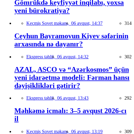
Gömrükdə keyfiyyət inqilabı, yoxsa
yeni bürokratiya?
Keçmiş Sovet məkanı,
06 avqust, 14:37
314
Ceyhun Bayramovun Kiyev səfərinin
arxasında nə dayanır?
Ekspress təhlil,
06 avqust, 14:32
302
AZAL, ASCO və “Azərkosmos” üçün
yeni idarəetmə modeli: Fərman hansı
dəyişiklikləri gətirir?
Ekspress təhlil,
06 avqust, 13:43
292
Məhkəmə icmalı: 3–5 avqust 2026-cı
il
Keçmiş Sovet məkanı,
06 avqust, 13:19
309