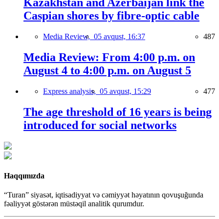
Kazakhstan and Azerbaijan link the
Caspian shores by fibre-optic cable
Media Review,
05 avqust, 16:37
487
Media Review: From 4:00 p.m. on
August 4 to 4:00 p.m. on August 5
Express analysis,
05 avqust, 15:29
477
The age threshold of 16 years is being
introduced for social networks
Haqqımızda
“Turan” siyasət, iqtisadiyyat və cəmiyyət həyatının qovuşuğunda
fəaliyyət göstərən müstəqil analitik qurumdur.