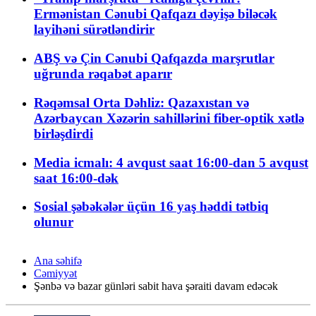
Ermənistan Cənubi Qafqazı dəyişə biləcək
layihəni sürətləndirir
ABŞ və Çin Cənubi Qafqazda marşrutlar
uğrunda rəqabət aparır
Rəqəmsal Orta Dəhliz: Qazaxıstan və
Azərbaycan Xəzərin sahillərini fiber-optik xətlə
birləşdirdi
Media icmalı: 4 avqust saat 16:00-dan 5 avqust
saat 16:00-dək
Sosial şəbəkələr üçün 16 yaş həddi tətbiq
olunur
Ana səhifə
Cəmiyyət
Şənbə və bazar günləri sabit hava şəraiti davam edəcək