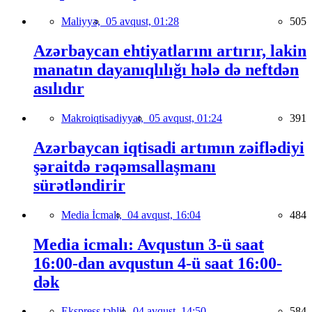
Maliyyə,
05 avqust, 01:28
505
Azərbaycan ehtiyatlarını artırır, lakin
manatın dayanıqlılığı hələ də neftdən
asılıdır
Makroiqtisadiyyat,
05 avqust, 01:24
391
Azərbaycan iqtisadi artımın zəiflədiyi
şəraitdə rəqəmsallaşmanı
sürətləndirir
Media İcmalı,
04 avqust, 16:04
484
Media icmalı: Avqustun 3-ü saat
16:00-dan avqustun 4-ü saat 16:00-
dək
Ekspress təhlil,
04 avqust, 14:50
584