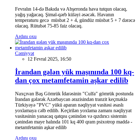
Fevralın 14-də Bakıda və Abşeronda hava tutqun olacaq,
yağış yağacaq. Şimal-qərb küləyi əsəcək. Havanın
temperaturu gecə müsbət 2 + 4, gündüz müsbət 5 + 7 dərəcə
olacaq. Rütubət 75-85 faiz olacaq.
Ardını oxu
Cəmiyyət
12 Fevral 2025, 16:50
İrandan gələn yük maşınında 100 kq-
dan çox metamfetamin aşkar edilib
Naxçıvan Baş Gömrük İdarəsinin "Culfa" gömrük postunda
İrandan gələrək Azərbaycan ərazisindən tranzit keçməklə
Türkiyəyə "PVC" yükü aparan nəqliyyat vasitəsi əsaslı
yoxlamaya cəlb edilib. Keçirilən yoxlama zamanı nəqliyyat
vasitəsinin yanacaq qatqısı çənindən və qızdırıcı sistemin
çənindən maye halında 101 kq 400 qram psixotrop maddə -
metamfetamin aşkar edilib
Ardını oxu