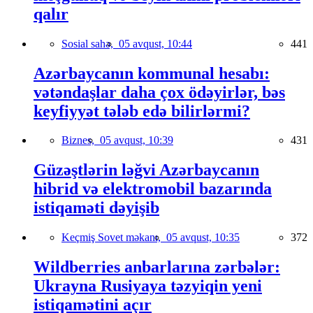
qalır
Sosial sahə,
05 avqust, 10:44
441
Azərbaycanın kommunal hesabı:
vətəndaşlar daha çox ödəyirlər, bəs
keyfiyyət tələb edə bilirlərmi?
Biznes,
05 avqust, 10:39
431
Güzəştlərin ləğvi Azərbaycanın
hibrid və elektromobil bazarında
istiqaməti dəyişib
Keçmiş Sovet məkanı,
05 avqust, 10:35
372
Wildberries anbarlarına zərbələr:
Ukrayna Rusiyaya təzyiqin yeni
istiqamətini açır