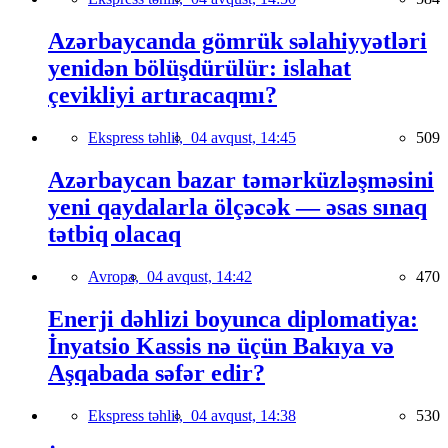
Azərbaycanda gömrük səlahiyyətləri
yenidən bölüşdürülür: islahat
çevikliyi artıracaqmı?
Ekspress təhlil,
04 avqust, 14:45
509
Azərbaycan bazar təmərküzləşməsini
yeni qaydalarla ölçəcək — əsas sınaq
tətbiq olacaq
Avropa,
04 avqust, 14:42
470
Enerji dəhlizi boyunca diplomatiya:
İnyatsio Kassis nə üçün Bakıya və
Aşqabada səfər edir?
Ekspress təhlil,
04 avqust, 14:38
530