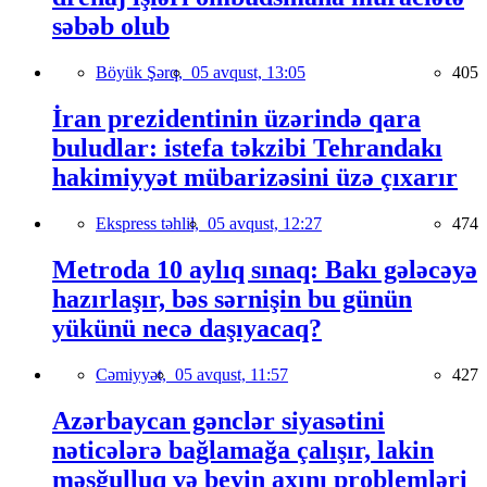
səbəb olub
Böyük Şərq,
05 avqust, 13:05
405
İran prezidentinin üzərində qara
buludlar: istefa təkzibi Tehrandakı
hakimiyyət mübarizəsini üzə çıxarır
Ekspress təhlil,
05 avqust, 12:27
474
Metroda 10 aylıq sınaq: Bakı gələcəyə
hazırlaşır, bəs sərnişin bu günün
yükünü necə daşıyacaq?
Cəmiyyət,
05 avqust, 11:57
427
Azərbaycan gənclər siyasətini
nəticələrə bağlamağa çalışır, lakin
məşğulluq və beyin axını problemləri