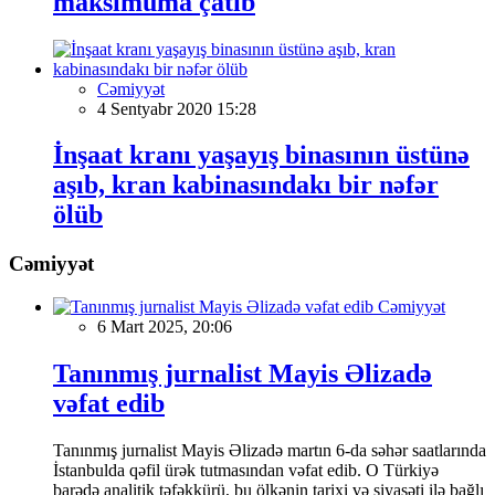
maksimuma çatıb
Cəmiyyət
4 Sentyabr 2020 15:28
İnşaat kranı yaşayış binasının üstünə
aşıb, kran kabinasındakı bir nəfər
ölüb
Cəmiyyət
Cəmiyyət
6 Mart 2025, 20:06
Tanınmış jurnalist Mayis Əlizadə
vəfat edib
Tanınmış jurnalist Mayis Əlizadə martın 6-da səhər saatlarında
İstanbulda qəfil ürək tutmasından vəfat edib. O Türkiyə
barədə analitik təfəkkürü, bu ölkənin tarixi və siyasəti ilə bağlı