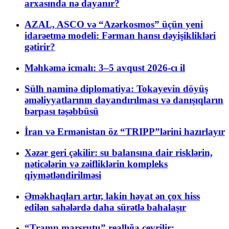
arxasında nə dayanır?
AZAL, ASCO və “Azərkosmos” üçün yeni
idarəetmə modeli: Fərman hansı dəyişiklikləri
gətirir?
Məhkəmə icmalı: 3–5 avqust 2026-cı il
Sülh naminə diplomatiya: Tokayevin döyüş
əməliyyatlarının dayandırılması və danışıqların
bərpası təşəbbüsü
İran və Ermənistan öz “TRIPP”lərini hazırlayır
Xəzər geri çəkilir: su balansına dair risklərin,
nəticələrin və zəifliklərin kompleks
qiymətləndirilməsi
Əməkhaqları artır, lakin həyat ən çox hiss
edilən sahələrdə daha sürətlə bahalaşır
“Tramp marşrutu” reallığa çevrilir: