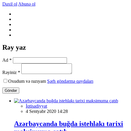
Daxil ol
Abunə ol
Rəy yaz
Ad *
Rəyiniz *
Oxudum və razıyam
Şərh göndərmə qaydaları
Göndər
İqtisadiyyat
4 Sentyabr 2020 14:28
Azərbaycanda buğda istehlakı tarixi