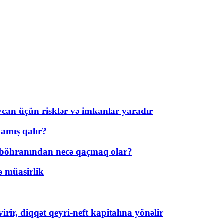
ycan üçün risklər və imkanlar yaradır
amış qalır?
t böhranından necə qaçmaq olar?
ə müasirlik
rir, diqqət qeyri-neft kapitalına yönəlir