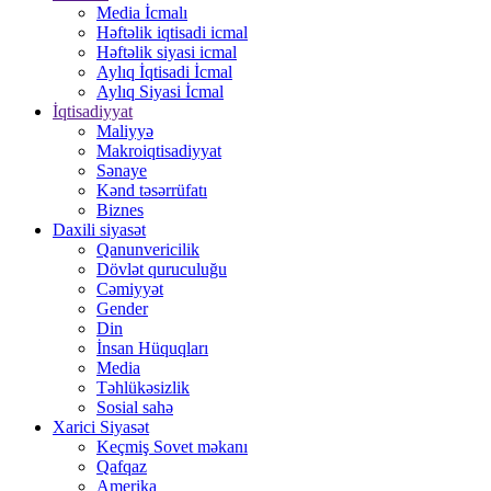
Media İcmalı
Həftəlik iqtisadi icmal
Həftəlik siyasi icmal
Aylıq İqtisadi İcmal
Aylıq Siyasi İcmal
İqtisadiyyat
Maliyyə
Makroiqtisadiyyat
Sənaye
Kənd təsərrüfatı
Biznes
Daxili siyasət
Qanunvericilik
Dövlət quruculuğu
Cəmiyyət
Gender
Din
İnsan Hüquqları
Media
Təhlükəsizlik
Sosial sahə
Xarici Siyasət
Keçmiş Sovet məkanı
Qafqaz
Amerika