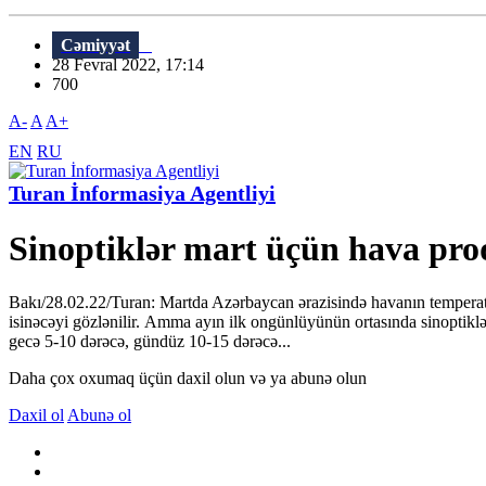
Cəmiyyət
28 Fevral 2022, 17:14
700
A-
A
A+
EN
RU
Turan İnformasiya Agentliyi
Sinoptiklər mart üçün hava pro
Bakı/28.02.22/Turan: Martda Azərbaycan ərazisində havanın temperatu
isinəcəyi gözlənilir. Amma ayın ilk ongünlüyünün ortasında sinoptiklə
gecə 5-10 dərəcə, gündüz 10-15 dərəcə...
Daha çox oxumaq üçün daxil olun və ya abunə olun
Daxil ol
Abunə ol