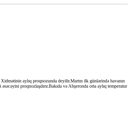
Xidmətinin aylıq proqnozunda deyilir.Martın ilk günlərində havanın
yi əsəcəyini proqnozlaşdırır.Bakıda və Abşeronda orta aylıq temperatur