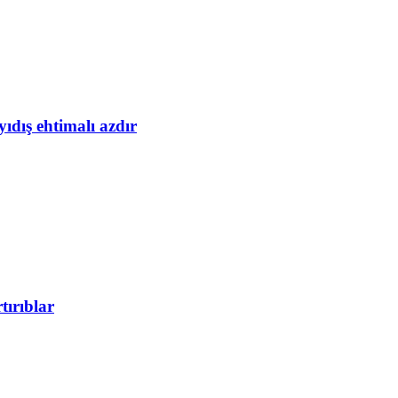
yıdış ehtimalı azdır
tırıblar