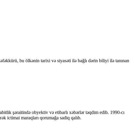
kkürü, bu ölkənin tarixi və siyasəti ilə bağlı dərin biliyi ilə tanınan
bitlik şəraitində obyektiv və etibarlı xəbərlər təqdim edib. 1990-cı
ərək ictimai maraqları qorumağa sadiq qalıb.