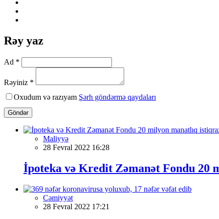
Rəy yaz
Ad *
Rəyiniz *
Oxudum və razıyam
Şərh göndərmə qaydaları
Göndər
Maliyyə
28 Fevral 2022 16:28
İpoteka və Kredit Zəmanət Fondu 20 mi
Cəmiyyət
28 Fevral 2022 17:21