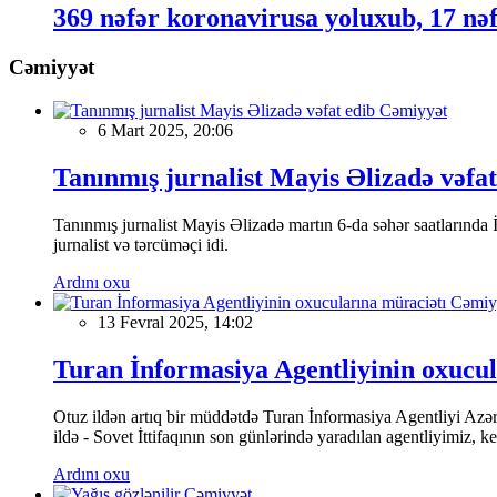
369 nəfər koronavirusa yoluxub, 17 nəf
Cəmiyyət
Cəmiyyət
6 Mart 2025, 20:06
Tanınmış jurnalist Mayis Əlizadə vəfat
Tanınmış jurnalist Mayis Əlizadə martın 6-da səhər saatlarında İs
jurnalist və tərcüməçi idi.
Ardını oxu
Cəmiy
13 Fevral 2025, 14:02
Turan İnformasiya Agentliyinin oxucul
Otuz ildən artıq bir müddətdə Turan İnformasiya Agentliyi Azərba
ildə - Sovet İttifaqının son günlərində yaradılan agentliyimiz, 
Ardını oxu
Cəmiyyət