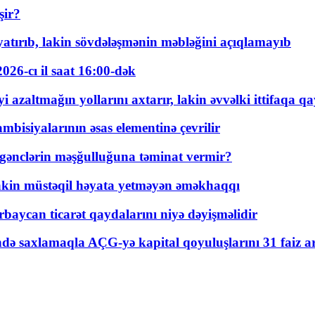
şir?
tırıb, lakin sövdələşmənin məbləğini açıqlamayıb
026-cı il saat 16:00-dək
 azaltmağın yollarını axtarır, lakin əvvəlki ittifaqa qa
bisiyalarının əsas elementinə çevrilir
 gənclərin məşğulluğuna təminat vermir?
kin müstəqil həyata yetməyən əməkhaqqı
rbaycan ticarət qaydalarını niyə dəyişməlidir
ində saxlamaqla AÇG-yə kapital qoyuluşlarını 31 faiz ar