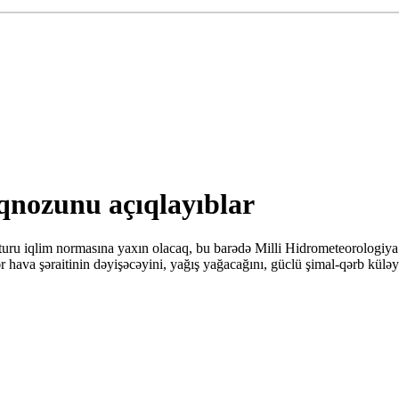
qnozunu açıqlayıblar
ru iqlim normasına yaxın olacaq, bu barədə Milli Hidrometeorologiya 
r hava şəraitinin dəyişəcəyini, yağış yağacağını, güclü şimal-qərb külə