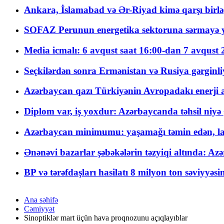
Ankara, İslamabad və Ər-Riyad kimə qarşı birlə
SOFAZ Perunun energetika sektoruna sərmayə ya
Media icmalı: 6 avqust saat 16:00-dan 7 avqust 2
Seçkilərdən sonra Ermənistan və Rusiya gərginliyi
Azərbaycan qazı Türkiyənin Avropadakı enerji am
Diplom var, iş yoxdur: Azərbaycanda təhsil niyə
Azərbaycan minimumu: yaşamağı təmin edən, la
Ənənəvi bazarlar şəbəkələrin təzyiqi altında: Azə
BP və tərəfdaşları hasilatı 8 milyon ton səviyyəs
Ana səhifə
Cəmiyyət
Sinoptiklər mart üçün hava proqnozunu açıqlayıblar