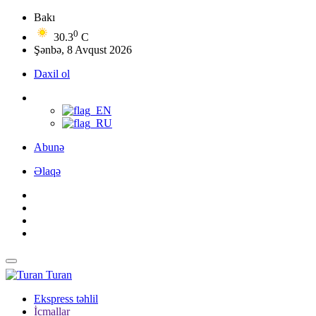
Bakı
0
30.3
C
Şənbə, 8 Avqust 2026
Daxil ol
Abunə
Əlaqə
Turan
Ekspress təhlil
İcmallar