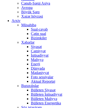
Cənub-Şərqi Asiya
Avropa
Böyük Şərq
Xəzər hövzəsi
Arxiv
Müsahibə
Sual-cavab
Çətin sual
Bizimkiler
Xəbərlər
Siyasət
Cəmiyyət
İqtisadiyyat
Maliyyə
Enerji
Dünyada
Mədəniyyət
Foto sessiyalar
Aktual Reportaj
Buraxılışlar
Bülleten Siyasət
Bülleten İqtisadiyyat
Bülleten Maliyyə
Bülleten Energetika
Söz istəyirəm