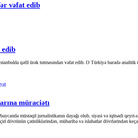
ər vəfat edib
 edib
tanbulda qəfil ürək tutmasından vəfat edib. O Türkiyə barədə analitik təfə
yət
arına müraciətı
ycanda müstəqil jurnalistikanın dayağı olub, siyasi və iqtisadi qeyri-sa
keçid dövrünün çətinliklərindən, müharibə və islahatlar dövrlərindən keç