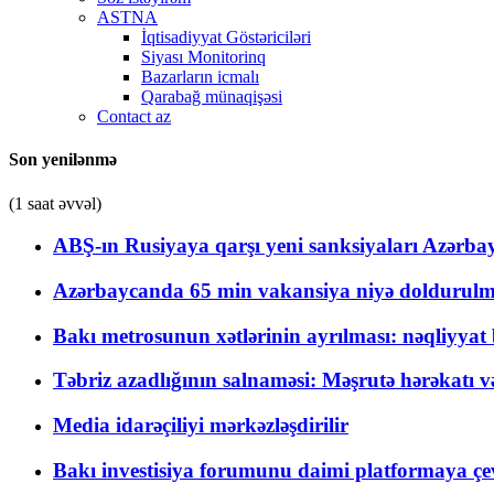
ASTNA
İqtisadiyyat Göstəriciləri
Siyası Monitorinq
Bazarların icmalı
Qarabağ münaqişəsi
Contact az
Son yenilənmə
(1 saat əvvəl)
ABŞ-ın Rusiyaya qarşı yeni sanksiyaları Azərba
Azərbaycanda 65 min vakansiya niyə doldurulm
Bakı metrosunun xətlərinin ayrılması: nəqliyya
Təbriz azadlığının salnaməsi: Məşrutə hərəkatı v
Media idarəçiliyi mərkəzləşdirilir
Bakı investisiya forumunu daimi platformaya çevi