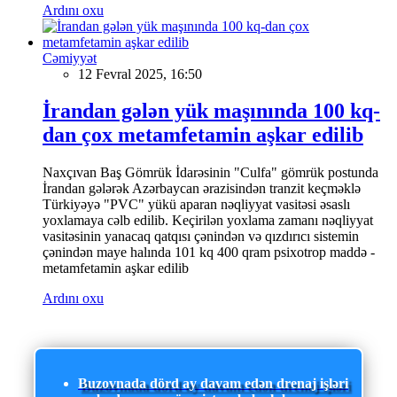
Ardını oxu
Cəmiyyət
12 Fevral 2025, 16:50
İrandan gələn yük maşınında 100 kq-
dan çox metamfetamin aşkar edilib
Naxçıvan Baş Gömrük İdarəsinin "Culfa" gömrük postunda
İrandan gələrək Azərbaycan ərazisindən tranzit keçməklə
Türkiyəyə "PVC" yükü aparan nəqliyyat vasitəsi əsaslı
yoxlamaya cəlb edilib. Keçirilən yoxlama zamanı nəqliyyat
vasitəsinin yanacaq qatqısı çənindən və qızdırıcı sistemin
çənindən maye halında 101 kq 400 qram psixotrop maddə -
metamfetamin aşkar edilib
Ardını oxu
Buzovnada dörd ay davam edən drenaj işləri