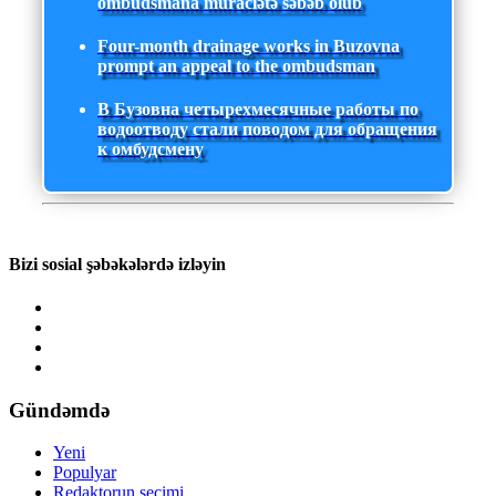
ombudsmana müraciətə səbəb olub
Four-month drainage works in Buzovna
prompt an appeal to the ombudsman
В Бузовна четырехмесячные работы по
водоотводу стали поводом для обращения
к омбудсмену
Bizi sosial şəbəkələrdə izləyin
Gündəmdə
Yeni
Populyar
Redaktorun seçimi