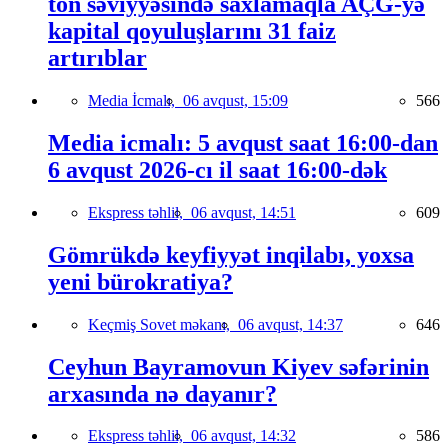
ton səviyyəsində saxlamaqla AÇG-yə
kapital qoyuluşlarını 31 faiz
artırıblar
Media İcmalı,
06 avqust, 15:09
566
Media icmalı: 5 avqust saat 16:00-dan
6 avqust 2026-cı il saat 16:00-dək
Ekspress təhlil,
06 avqust, 14:51
609
Gömrükdə keyfiyyət inqilabı, yoxsa
yeni bürokratiya?
Keçmiş Sovet məkanı,
06 avqust, 14:37
646
Ceyhun Bayramovun Kiyev səfərinin
arxasında nə dayanır?
Ekspress təhlil,
06 avqust, 14:32
586