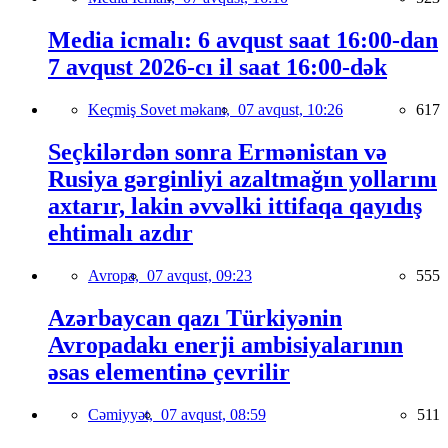
Media icmalı: 6 avqust saat 16:00-dan
7 avqust 2026-cı il saat 16:00-dək
Keçmiş Sovet məkanı,
07 avqust, 10:26
617
Seçkilərdən sonra Ermənistan və
Rusiya gərginliyi azaltmağın yollarını
axtarır, lakin əvvəlki ittifaqa qayıdış
ehtimalı azdır
Avropa,
07 avqust, 09:23
555
Azərbaycan qazı Türkiyənin
Avropadakı enerji ambisiyalarının
əsas elementinə çevrilir
Cəmiyyət,
07 avqust, 08:59
511