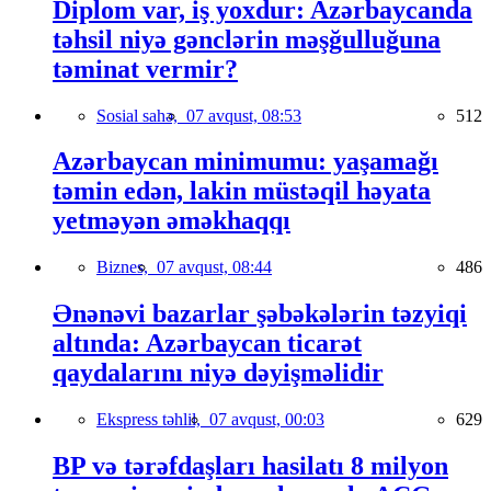
Diplom var, iş yoxdur: Azərbaycanda
təhsil niyə gənclərin məşğulluğuna
təminat vermir?
Sosial sahə,
07 avqust, 08:53
512
Azərbaycan minimumu: yaşamağı
təmin edən, lakin müstəqil həyata
yetməyən əməkhaqqı
Biznes,
07 avqust, 08:44
486
Ənənəvi bazarlar şəbəkələrin təzyiqi
altında: Azərbaycan ticarət
qaydalarını niyə dəyişməlidir
Ekspress təhlil,
07 avqust, 00:03
629
BP və tərəfdaşları hasilatı 8 milyon