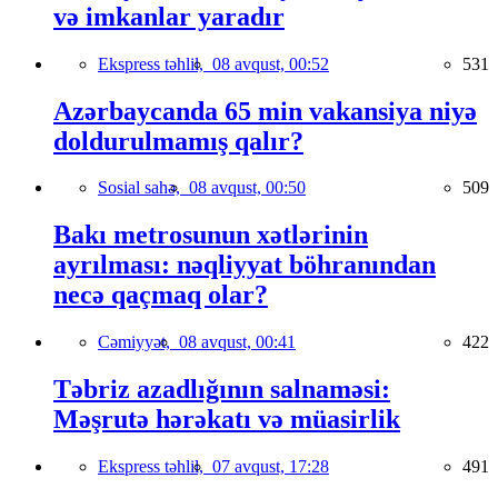
və imkanlar yaradır
Ekspress təhlil,
08 avqust, 00:52
531
Azərbaycanda 65 min vakansiya niyə
doldurulmamış qalır?
Sosial sahə,
08 avqust, 00:50
509
Bakı metrosunun xətlərinin
ayrılması: nəqliyyat böhranından
necə qaçmaq olar?
Cəmiyyət,
08 avqust, 00:41
422
Təbriz azadlığının salnaməsi:
Məşrutə hərəkatı və müasirlik
Ekspress təhlil,
07 avqust, 17:28
491