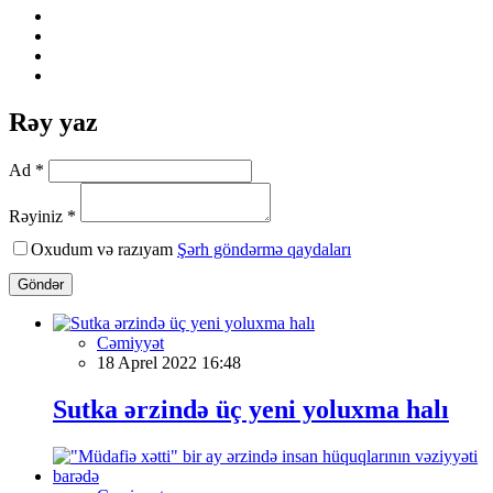
Rəy yaz
Ad *
Rəyiniz *
Oxudum və razıyam
Şərh göndərmə qaydaları
Göndər
Cəmiyyət
18 Aprel 2022 16:48
Sutka ərzində üç yeni yoluxma halı