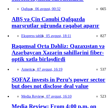
Qafqaz,
06 avqust, 00:32
665
ABŞ və Çin Cənubi Qafqazda
marşrutlar uğrunda rəqabət aparır
Ekspress təhlil,
05 avqust, 18:11
827
Rəqəmsal Orta Dəhliz: Qazaxıstan və
Azərbaycan Xəzərin sahillərini fiber-
optik xətlə birləşdirdi
America,
07 avqust, 16:19
537
SOFAZ invests in Peru’s power sector
but does not disclose deal value
Media Review,
07 avqust, 16:10
523
Media Review: From 4:00 p.m. on