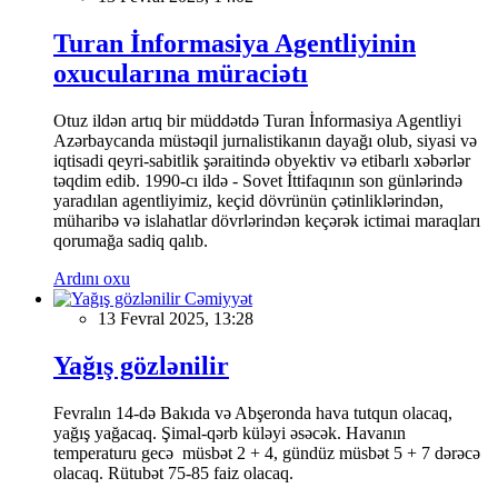
Turan İnformasiya Agentliyinin
oxucularına müraciətı
Otuz ildən artıq bir müddətdə Turan İnformasiya Agentliyi
Azərbaycanda müstəqil jurnalistikanın dayağı olub, siyasi və
iqtisadi qeyri-sabitlik şəraitində obyektiv və etibarlı xəbərlər
təqdim edib. 1990-cı ildə - Sovet İttifaqının son günlərində
yaradılan agentliyimiz, keçid dövrünün çətinliklərindən,
müharibə və islahatlar dövrlərindən keçərək ictimai maraqları
qorumağa sadiq qalıb.
Ardını oxu
Cəmiyyət
13 Fevral 2025, 13:28
Yağış gözlənilir
Fevralın 14-də Bakıda və Abşeronda hava tutqun olacaq,
yağış yağacaq. Şimal-qərb küləyi əsəcək. Havanın
temperaturu gecə müsbət 2 + 4, gündüz müsbət 5 + 7 dərəcə
olacaq. Rütubət 75-85 faiz olacaq.