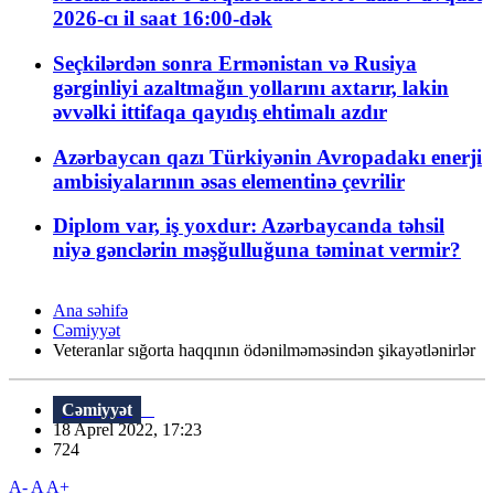
2026-cı il saat 16:00-dək
Seçkilərdən sonra Ermənistan və Rusiya
gərginliyi azaltmağın yollarını axtarır, lakin
əvvəlki ittifaqa qayıdış ehtimalı azdır
Azərbaycan qazı Türkiyənin Avropadakı enerji
ambisiyalarının əsas elementinə çevrilir
Diplom var, iş yoxdur: Azərbaycanda təhsil
niyə gənclərin məşğulluğuna təminat vermir?
Ana səhifə
Cəmiyyət
Veteranlar sığorta haqqının ödənilməməsindən şikayətlənirlər
Cəmiyyət
18 Aprel 2022, 17:23
724
A-
A
A+