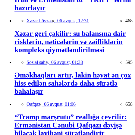
hazırlayır
Xəzər hövzəsi,
06 avqust, 12:31
468
Xəzər geri çəkilir: su balansına dair
risklərin, nəticələrin və zəifliklərin
kompleks qiymətləndirilməsi
Sosial sahə,
06 avqust, 01:38
595
Əməkhaqları artır, lakin həyat ən çox
hiss edilən sahələrdə daha sürətlə
bahalaşır
Qafqaz,
06 avqust, 01:06
658
“Tramp marşrutu” reallığa çevrilir:
Ermənistan Cənubi Qafqazı dəyişə
biləcək layihəni sürətləndirir