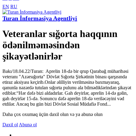
EN
RU
Turan İnformasiya Agentliyi
Veteranlar sığorta haqqının
ödənilməməsindən
şikayətlənirlər
Bakı/18.04.22/Turan: Aprelin 18-də bir qrup Qarabağ müharibəsi
veteranı "Azərsığorta" Dövlət Sığorta Şirkətinin binası qarşısında
etiraz aksiyası keçirib.Onlar əlilliyin verilməsinə baxmayaraq,
qanunla nəzərdə tutulan sığorta pulunu ala bilmədiklərindən şikayət
ediblər.“Hər dəfə bizi aldadırlar. Gah deyirlər, aprelin 14-də gəlin,
gah deyirlər 15-də. Sonuncu dəfə aprelin 18-də veriləcəyini vəd
etdilər. Ancaq bu gün bizi Dövlət Sosial Müdafiə Fond...
Daha çox oxumaq üçün daxil olun və ya abunə olun
Daxil ol
Abunə ol