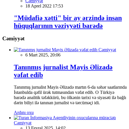
Cəmiyyət
18 Aprel 2022 17:53
"Müdafiə xətti" bir ay ərzində insan
hüquqlarının vəziyyəti barədə
Cəmiyyət
Cəmiyyət
6 Mart 2025, 20:06
Tanınmış jurnalist Mayis Əlizadə
vəfat edib
Tanınmış jurnalist Mayis Əlizadə martın 6-da səhər saatlarında
İstanbulda qəfil ürək tutmasından vəfat edib. O Türkiyə
barədə analitik təfəkkürü, bu ölkənin tarixi və siyasəti ilə bağlı
dərin biliyi ilə tanınan jurnalist və tərcüməçi idi.
Ardını oxu
Cəmiyyət
13 Fevral 2025, 14:02