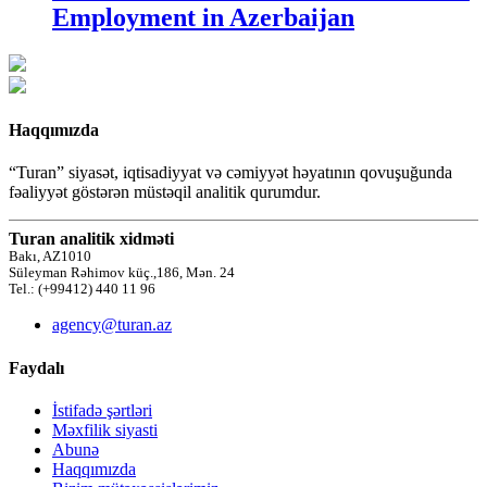
Employment in Azerbaijan
Haqqımızda
“Turan” siyasət, iqtisadiyyat və cəmiyyət həyatının qovuşuğunda
fəaliyyət göstərən müstəqil analitik qurumdur.
Turan analitik xidməti
Bakı, AZ1010
Süleyman Rəhimov küç.,186, Mən. 24
Tel.: (+99412) 440 11 96
agency@turan.az
Faydalı
İstifadə şərtləri
Məxfilik siyasti
Abunə
Haqqımızda