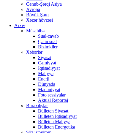
Cənub-Şərqi Asiya
Avropa
Böyük Şərq
Xəzər hövzəsi
Arxiv
Müsahibə
Sual-cavab
Çətin sual
Bizimkiler
Xəbərlər
Siyasət
Cəmiyyət
İqtisadiyyat
Maliyyə
Enerji
Dünyada
Mədəniyyət
Foto sessiyalar
Aktual Reportaj
Buraxılışlar
Bülleten Siyasət
Bülleten İqtisadiyyat
Bülleten Maliyyə
Bülleten Energetika
Söz istəyirəm