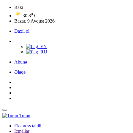
Bakı
0
30.8
C
Bazar, 9 Avqust 2026
Daxil ol
Abunə
Əlaqə
Turan
Ekspress təhlil
İcmallar