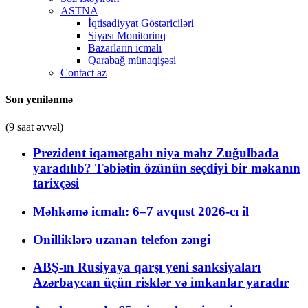
ASTNA
İqtisadiyyat Göstəriciləri
Siyası Monitorinq
Bazarların icmalı
Qarabağ münaqişəsi
Contact az
Son yenilənmə
(9 saat əvvəl)
Prezident iqamətgahı niyə məhz Zuğulbada
yaradılıb? Təbiətin özünün seçdiyi bir məkanın
tarixçəsi
Məhkəmə icmalı: 6–7 avqust 2026-cı il
Onilliklərə uzanan telefon zəngi
ABŞ-ın Rusiyaya qarşı yeni sanksiyaları
Azərbaycan üçün risklər və imkanlar yaradır