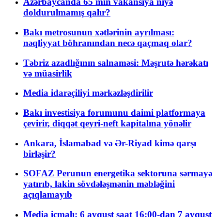
Azərbaycanda 65 min vakansiya niyə
doldurulmamış qalır?
Bakı metrosunun xətlərinin ayrılması:
nəqliyyat böhranından necə qaçmaq olar?
Təbriz azadlığının salnaməsi: Məşrutə hərəkatı
və müasirlik
Media idarəçiliyi mərkəzləşdirilir
Bakı investisiya forumunu daimi platformaya
çevirir, diqqət qeyri-neft kapitalına yönəlir
Ankara, İslamabad və Ər-Riyad kimə qarşı
birləşir?
SOFAZ Perunun energetika sektoruna sərmayə
yatırıb, lakin sövdələşmənin məbləğini
açıqlamayıb
Media icmalı: 6 avqust saat 16:00-dan 7 avqust