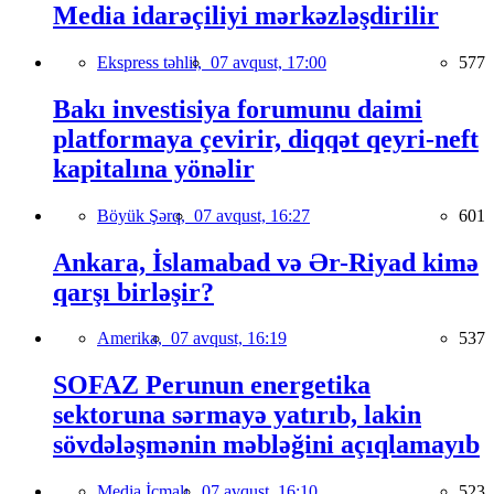
Media idarəçiliyi mərkəzləşdirilir
Ekspress təhlil,
07 avqust, 17:00
577
Bakı investisiya forumunu daimi
platformaya çevirir, diqqət qeyri-neft
kapitalına yönəlir
Böyük Şərq,
07 avqust, 16:27
601
Ankara, İslamabad və Ər-Riyad kimə
qarşı birləşir?
Amerika,
07 avqust, 16:19
537
SOFAZ Perunun energetika
sektoruna sərmayə yatırıb, lakin
sövdələşmənin məbləğini açıqlamayıb
Media İcmalı,
07 avqust, 16:10
523