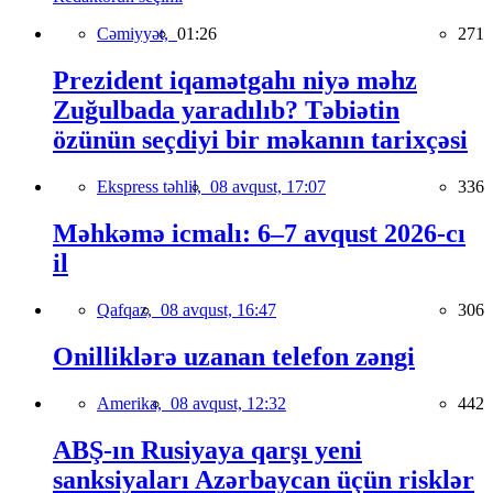
Cəmiyyət,
01:26
271
Prezident iqamətgahı niyə məhz
Zuğulbada yaradılıb? Təbiətin
özünün seçdiyi bir məkanın tarixçəsi
Ekspress təhlil,
08 avqust, 17:07
336
Məhkəmə icmalı: 6–7 avqust 2026-cı
il
Qafqaz,
08 avqust, 16:47
306
Onilliklərə uzanan telefon zəngi
Amerika,
08 avqust, 12:32
442
ABŞ-ın Rusiyaya qarşı yeni
sanksiyaları Azərbaycan üçün risklər