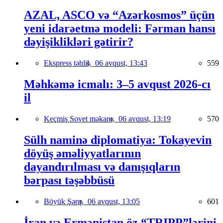
AZAL, ASCO və “Azərkosmos” üçün
yeni idarəetmə modeli: Fərman hansı
dəyişiklikləri gətirir?
Ekspress təhlil,
06 avqust, 13:43
559
Məhkəmə icmalı: 3–5 avqust 2026-cı
il
Keçmiş Sovet məkanı,
06 avqust, 13:19
570
Sülh naminə diplomatiya: Tokayevin
döyüş əməliyyatlarının
dayandırılması və danışıqların
bərpası təşəbbüsü
Böyük Şərq,
06 avqust, 13:05
601
İran və Ermənistan öz “TRIPP”lərini