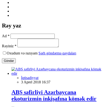
Rəy yaz
Ad *
Rəyiniz *
Oxudum və razıyam
Şərh göndərmə qaydaları
Göndər
İqtisadiyyat
3 Aprel 2018 16:37
ABŞ səfirliyi Azərbaycana
ekoturizmin inkişafına kömək edir