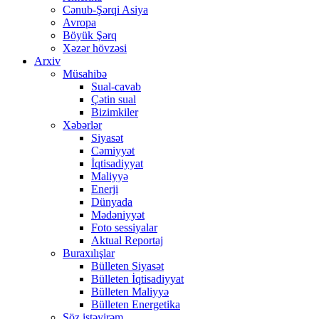
Cənub-Şərqi Asiya
Avropa
Böyük Şərq
Xəzər hövzəsi
Arxiv
Müsahibə
Sual-cavab
Çətin sual
Bizimkiler
Xəbərlər
Siyasət
Cəmiyyət
İqtisadiyyat
Maliyyə
Enerji
Dünyada
Mədəniyyət
Foto sessiyalar
Aktual Reportaj
Buraxılışlar
Bülleten Siyasət
Bülleten İqtisadiyyat
Bülleten Maliyyə
Bülleten Energetika
Söz istəyirəm