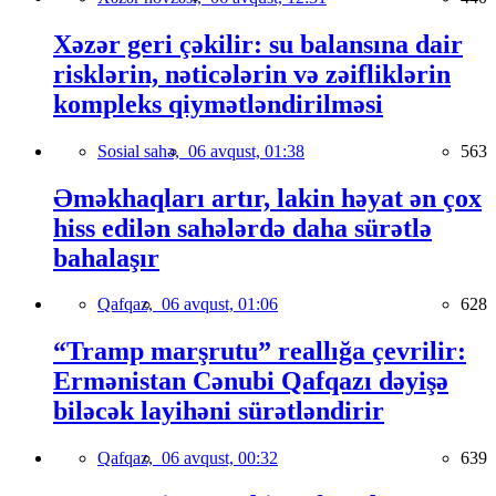
Xəzər geri çəkilir: su balansına dair
risklərin, nəticələrin və zəifliklərin
kompleks qiymətləndirilməsi
Sosial sahə,
06 avqust, 01:38
563
Əməkhaqları artır, lakin həyat ən çox
hiss edilən sahələrdə daha sürətlə
bahalaşır
Qafqaz,
06 avqust, 01:06
628
“Tramp marşrutu” reallığa çevrilir:
Ermənistan Cənubi Qafqazı dəyişə
biləcək layihəni sürətləndirir
Qafqaz,
06 avqust, 00:32
639