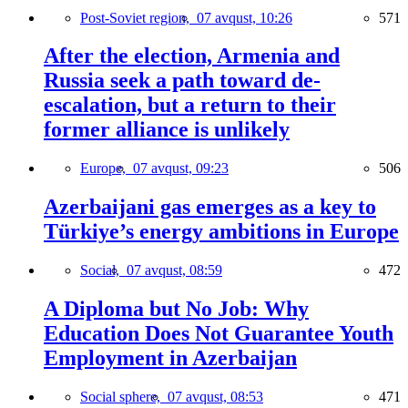
Post-Soviet region,
07 avqust, 10:26
571
After the election, Armenia and
Russia seek a path toward de-
escalation, but a return to their
former alliance is unlikely
Europe,
07 avqust, 09:23
506
Azerbaijani gas emerges as a key to
Türkiye’s energy ambitions in Europe
Social,
07 avqust, 08:59
472
A Diploma but No Job: Why
Education Does Not Guarantee Youth
Employment in Azerbaijan
Social sphere,
07 avqust, 08:53
471