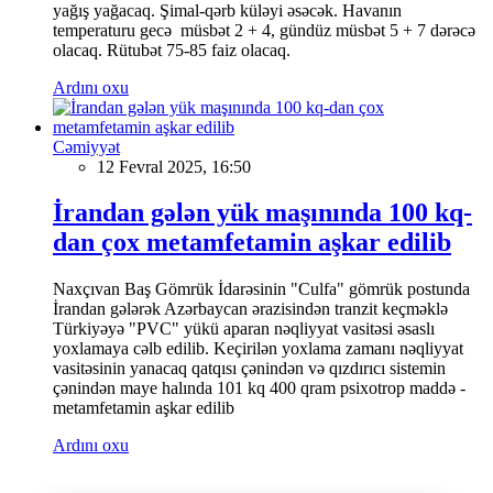
yağış yağacaq. Şimal-qərb küləyi əsəcək. Havanın
temperaturu gecə müsbət 2 + 4, gündüz müsbət 5 + 7 dərəcə
olacaq. Rütubət 75-85 faiz olacaq.
Ardını oxu
Cəmiyyət
12 Fevral 2025, 16:50
İrandan gələn yük maşınında 100 kq-
dan çox metamfetamin aşkar edilib
Naxçıvan Baş Gömrük İdarəsinin "Culfa" gömrük postunda
İrandan gələrək Azərbaycan ərazisindən tranzit keçməklə
Türkiyəyə "PVC" yükü aparan nəqliyyat vasitəsi əsaslı
yoxlamaya cəlb edilib. Keçirilən yoxlama zamanı nəqliyyat
vasitəsinin yanacaq qatqısı çənindən və qızdırıcı sistemin
çənindən maye halında 101 kq 400 qram psixotrop maddə -
metamfetamin aşkar edilib
Ardını oxu