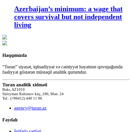
Azerbaijan’s minimum: a wage that
covers survival but not independent
living
Haqqımızda
“Turan” siyasət, iqtisadiyyat və cəmiyyət həyatının qovuşuğunda
fəaliyyət göstərən müstəqil analitik qurumdur.
Turan analitik xidməti
Bakı, AZ1010
Süleyman Rəhimov küç.,186, Mən. 24
Tel.: (+99412) 440 11 96
agency@turan.az
Faydalı
İstifadə şərtləri