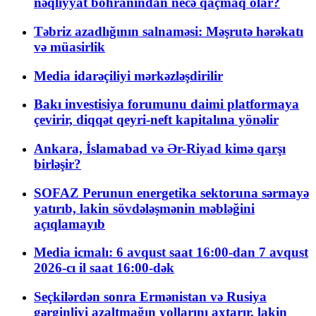
nəqliyyat böhranından necə qaçmaq olar?
Təbriz azadlığının salnaməsi: Məşrutə hərəkatı
və müasirlik
Media idarəçiliyi mərkəzləşdirilir
Bakı investisiya forumunu daimi platformaya
çevirir, diqqət qeyri-neft kapitalına yönəlir
Ankara, İslamabad və Ər-Riyad kimə qarşı
birləşir?
SOFAZ Perunun energetika sektoruna sərmayə
yatırıb, lakin sövdələşmənin məbləğini
açıqlamayıb
Media icmalı: 6 avqust saat 16:00-dan 7 avqust
2026-cı il saat 16:00-dək
Seçkilərdən sonra Ermənistan və Rusiya
gərginliyi azaltmağın yollarını axtarır, lakin