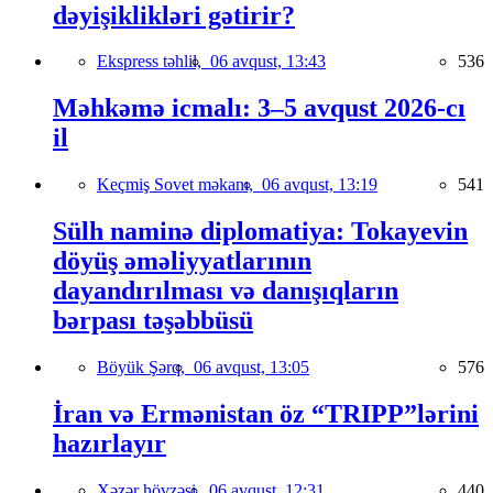
dəyişiklikləri gətirir?
Ekspress təhlil,
06 avqust, 13:43
536
Məhkəmə icmalı: 3–5 avqust 2026-cı
il
Keçmiş Sovet məkanı,
06 avqust, 13:19
541
Sülh naminə diplomatiya: Tokayevin
döyüş əməliyyatlarının
dayandırılması və danışıqların
bərpası təşəbbüsü
Böyük Şərq,
06 avqust, 13:05
576
İran və Ermənistan öz “TRIPP”lərini
hazırlayır
Xəzər hövzəsi,
06 avqust, 12:31
440