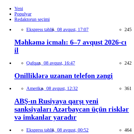
Yeni
Populyar
Redaktorun seçimi
Ekspress təhlil,
08 avqust, 17:07
245
Məhkəmə icmalı: 6–7 avqust 2026-cı
il
Qafqaz,
08 avqust, 16:47
242
Onilliklərə uzanan telefon zəngi
Amerika,
08 avqust, 12:32
361
ABŞ-ın Rusiyaya qarşı yeni
sanksiyaları Azərbaycan üçün risklər
və imkanlar yaradır
Ekspress təhlil,
08 avqust, 00:52
464