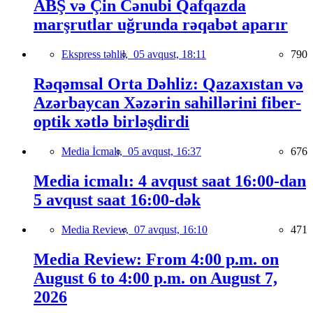
ABŞ və Çin Cənubi Qafqazda
marşrutlar uğrunda rəqabət aparır
Ekspress təhlil,
05 avqust, 18:11
790
Rəqəmsal Orta Dəhliz: Qazaxıstan və
Azərbaycan Xəzərin sahillərini fiber-
optik xətlə birləşdirdi
Media İcmalı,
05 avqust, 16:37
676
Media icmalı: 4 avqust saat 16:00-dan
5 avqust saat 16:00-dək
Media Review,
07 avqust, 16:10
471
Media Review: From 4:00 p.m. on
August 6 to 4:00 p.m. on August 7,
2026