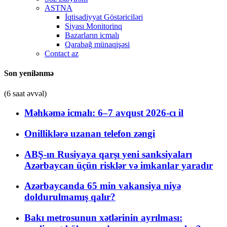
ASTNA
İqtisadiyyat Göstəriciləri
Siyası Monitorinq
Bazarların icmalı
Qarabağ münaqişəsi
Contact az
Son yenilənmə
(6 saat əvvəl)
Məhkəmə icmalı: 6–7 avqust 2026-cı il
Onilliklərə uzanan telefon zəngi
ABŞ-ın Rusiyaya qarşı yeni sanksiyaları
Azərbaycan üçün risklər və imkanlar yaradır
Azərbaycanda 65 min vakansiya niyə
doldurulmamış qalır?
Bakı metrosunun xətlərinin ayrılması: