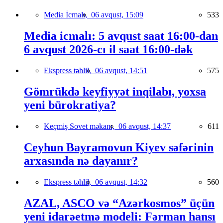
Media İcmalı,
06 avqust, 15:09
533
Media icmalı: 5 avqust saat 16:00-dan
6 avqust 2026-cı il saat 16:00-dək
Ekspress təhlil,
06 avqust, 14:51
575
Gömrükdə keyfiyyət inqilabı, yoxsa
yeni bürokratiya?
Keçmiş Sovet məkanı,
06 avqust, 14:37
611
Ceyhun Bayramovun Kiyev səfərinin
arxasında nə dayanır?
Ekspress təhlil,
06 avqust, 14:32
560
AZAL, ASCO və “Azərkosmos” üçün
yeni idarəetmə modeli: Fərman hansı