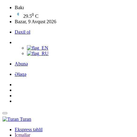
Bakı
0
29.5
C
Bazar, 9 Avqust 2026
Daxil ol
Abunə
Əlaqə
Turan
Ekspress təhlil
İcmallar