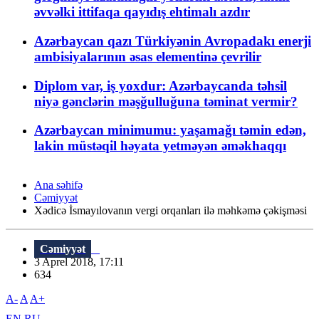
əvvəlki ittifaqa qayıdış ehtimalı azdır
Azərbaycan qazı Türkiyənin Avropadakı enerji
ambisiyalarının əsas elementinə çevrilir
Diplom var, iş yoxdur: Azərbaycanda təhsil
niyə gənclərin məşğulluğuna təminat vermir?
Azərbaycan minimumu: yaşamağı təmin edən,
lakin müstəqil həyata yetməyən əməkhaqqı
Ana səhifə
Cəmiyyət
Xədicə İsmayılovanın vergi orqanları ilə məhkəmə çəkişməsi
Cəmiyyət
3 Aprel 2018, 17:11
634
A-
A
A+
EN
RU