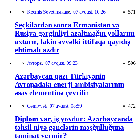
Keçmiş Sovet məkanı,
07 avqust, 10:26
571
Seçkilərdən sonra Ermənistan və
Rusiya gərginliyi azaltmağın yollarını
axtarır, lakin əvvəlki ittifaqa qayıdış
ehtimalı azdır
Avropa,
07 avqust, 09:23
506
Azərbaycan qazı Türkiyənin
Avropadakı enerji ambisiyalarının
əsas elementinə çevrilir
Cəmiyyət,
07 avqust, 08:59
472
Diplom var, iş yoxdur: Azərbaycanda
təhsil niyə gənclərin məşğulluğuna
təminat vermir?