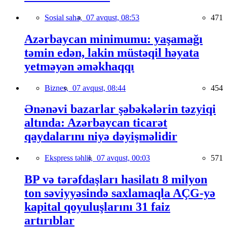
Sosial sahə,
07 avqust, 08:53
471
Azərbaycan minimumu: yaşamağı
təmin edən, lakin müstəqil həyata
yetməyən əməkhaqqı
Biznes,
07 avqust, 08:44
454
Ənənəvi bazarlar şəbəkələrin təzyiqi
altında: Azərbaycan ticarət
qaydalarını niyə dəyişməlidir
Ekspress təhlil,
07 avqust, 00:03
571
BP və tərəfdaşları hasilatı 8 milyon
ton səviyyəsində saxlamaqla AÇG-yə
kapital qoyuluşlarını 31 faiz
artırıblar