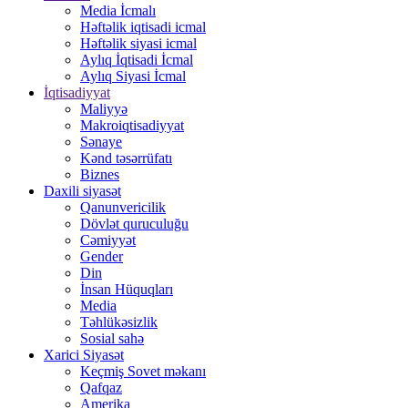
Media İcmalı
Həftəlik iqtisadi icmal
Həftəlik siyasi icmal
Aylıq İqtisadi İcmal
Aylıq Siyasi İcmal
İqtisadiyyat
Maliyyə
Makroiqtisadiyyat
Sənaye
Kənd təsərrüfatı
Biznes
Daxili siyasət
Qanunvericilik
Dövlət quruculuğu
Cəmiyyət
Gender
Din
İnsan Hüquqları
Media
Təhlükəsizlik
Sosial sahə
Xarici Siyasət
Keçmiş Sovet məkanı
Qafqaz
Amerika