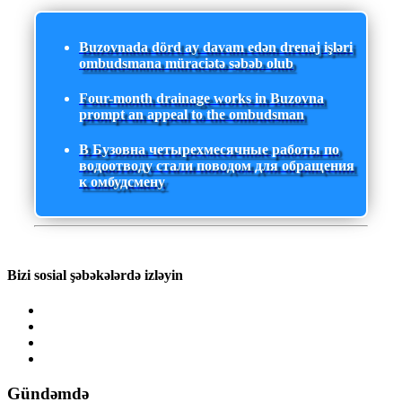
Buzovnada dörd ay davam edən drenaj işləri
ombudsmana müraciətə səbəb olub
Four-month drainage works in Buzovna
prompt an appeal to the ombudsman
В Бузовна четырехмесячные работы по
водоотводу стали поводом для обращения
к омбудсмену
Bizi sosial şəbəkələrdə izləyin
Gündəmdə