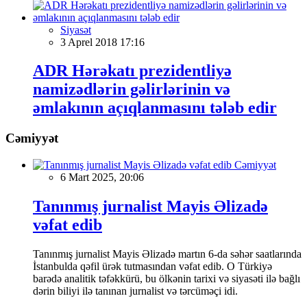
Siyasət
3 Aprel 2018 17:16
ADR Hərəkatı prezidentliyə
namizədlərin gəlirlərinin və
əmlakının açıqlanmasını tələb edir
Cəmiyyət
Cəmiyyət
6 Mart 2025, 20:06
Tanınmış jurnalist Mayis Əlizadə
vəfat edib
Tanınmış jurnalist Mayis Əlizadə martın 6-da səhər saatlarında
İstanbulda qəfil ürək tutmasından vəfat edib. O Türkiyə
barədə analitik təfəkkürü, bu ölkənin tarixi və siyasəti ilə bağlı
dərin biliyi ilə tanınan jurnalist və tərcüməçi idi.