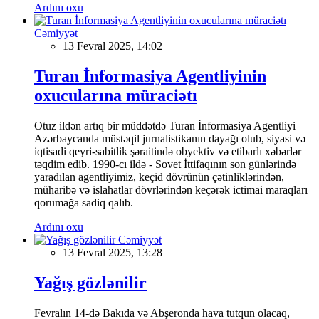
Ardını oxu
Cəmiyyət
13 Fevral 2025, 14:02
Turan İnformasiya Agentliyinin
oxucularına müraciətı
Otuz ildən artıq bir müddətdə Turan İnformasiya Agentliyi
Azərbaycanda müstəqil jurnalistikanın dayağı olub, siyasi və
iqtisadi qeyri-sabitlik şəraitində obyektiv və etibarlı xəbərlər
təqdim edib. 1990-cı ildə - Sovet İttifaqının son günlərində
yaradılan agentliyimiz, keçid dövrünün çətinliklərindən,
müharibə və islahatlar dövrlərindən keçərək ictimai maraqları
qorumağa sadiq qalıb.
Ardını oxu
Cəmiyyət
13 Fevral 2025, 13:28
Yağış gözlənilir
Fevralın 14-də Bakıda və Abşeronda hava tutqun olacaq,