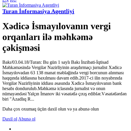
Turan İnformasiya Agentliyi
Xədicə İsmayılovanın vergi
orqanları ilə məhkəmə
çəkişməsi
Bakı/03.04.18/Turan: Bu gün 1 saylı Bakı İnzibati-İqtisad
Məhkəməsində Vergilər Nazirliyinin araşdırmaçı jurnalist Xədicə
İsmayılovadan 63 138 manat məbləğində vergi borcunun alınması
haqqında iddiasına baxılması davam edib.2017-ci ilin noyabrında
Vergilər Nazirliyinin iddiası əsasında Xədicə İsmayılovanın bank
hesabı dondurulub.Məhkəmə iclasında jurnalist və onun
nümayəndəsi Yalçın İmanov iki vəsatətlə çıxış ediblər.Vəsatətlərdən
biri "Azadlıq R...
Daha çox oxumaq üçün daxil olun və ya abunə olun
Daxil ol
Abunə ol