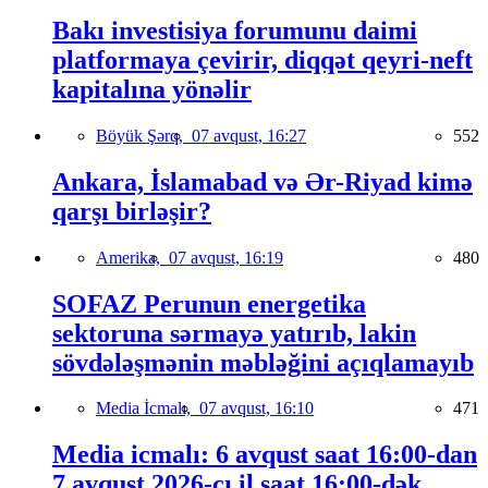
Bakı investisiya forumunu daimi
platformaya çevirir, diqqət qeyri-neft
kapitalına yönəlir
Böyük Şərq,
07 avqust, 16:27
552
Ankara, İslamabad və Ər-Riyad kimə
qarşı birləşir?
Amerika,
07 avqust, 16:19
480
SOFAZ Perunun energetika
sektoruna sərmayə yatırıb, lakin
sövdələşmənin məbləğini açıqlamayıb
Media İcmalı,
07 avqust, 16:10
471
Media icmalı: 6 avqust saat 16:00-dan
7 avqust 2026-cı il saat 16:00-dək