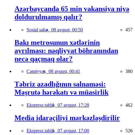
Azərbaycanda 65 min vakansiya niyə
doldurulmamış qalır?
Sosial sahə,
08 avqust, 00:50
457
Bakı metrosunun xətlərinin
ayrılması: nəqliyyat böhranından
necə qaçmaq olar?
Cəmiyyət,
08 avqust, 00:41
380
Təbriz azadlığının salnaməsi:
Məşrutə hərəkatı və müasirlik
Ekspress təhlil,
07 avqust, 17:28
462
Media idarəçiliyi mərkəzləşdirilir
Ekspress təhlil,
07 avqust, 17:00
526