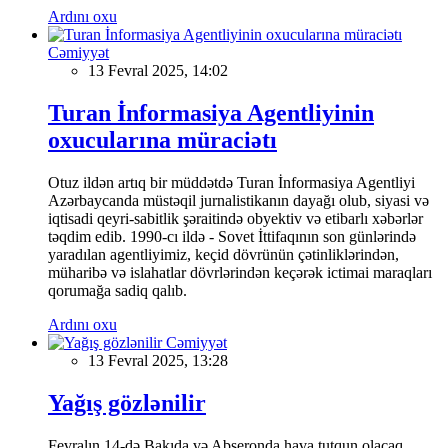
Ardını oxu
Cəmiyyət
13 Fevral 2025, 14:02
Turan İnformasiya Agentliyinin
oxucularına müraciətı
Otuz ildən artıq bir müddətdə Turan İnformasiya Agentliyi
Azərbaycanda müstəqil jurnalistikanın dayağı olub, siyasi və
iqtisadi qeyri-sabitlik şəraitində obyektiv və etibarlı xəbərlər
təqdim edib. 1990-cı ildə - Sovet İttifaqının son günlərində
yaradılan agentliyimiz, keçid dövrünün çətinliklərindən,
müharibə və islahatlar dövrlərindən keçərək ictimai maraqları
qorumağa sadiq qalıb.
Ardını oxu
Cəmiyyət
13 Fevral 2025, 13:28
Yağış gözlənilir
Fevralın 14-də Bakıda və Abşeronda hava tutqun olacaq,