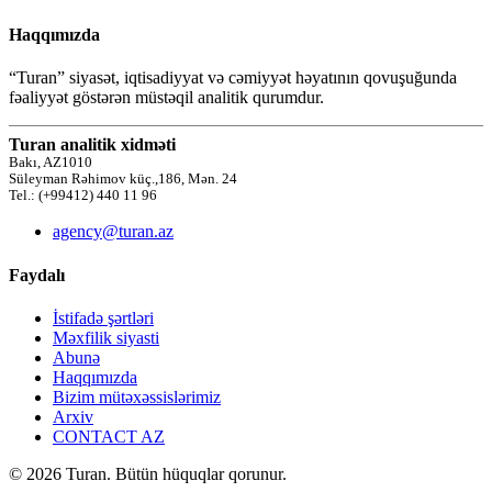
Haqqımızda
“Turan” siyasət, iqtisadiyyat və cəmiyyət həyatının qovuşuğunda
fəaliyyət göstərən müstəqil analitik qurumdur.
Turan analitik xidməti
Bakı, AZ1010
Süleyman Rəhimov küç.,186, Mən. 24
Tel.: (+99412) 440 11 96
agency@turan.az
Faydalı
İstifadə şərtləri
Məxfilik siyasti
Abunə
Haqqımızda
Bizim mütəxəssislərimiz
Arxiv
CONTACT AZ
© 2026 Turan. Bütün hüquqlar qorunur.