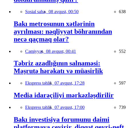
Sosial sahə,
08 avqust, 00:50
638
Bakı metrosunun xətlərinin
ayrılması: nəqliyyat böhranından
necə qaçmaq olar?
Cəmiyyət,
08 avqust, 00:41
552
Təbriz azadlığının salnaməsi:
Məşrutə hərəkatı və müasirlik
Ekspress təhlil,
07 avqust, 17:28
597
Media idarəçiliyi mərkəzləşdirilir
Ekspress təhlil,
07 avqust, 17:00
739
Bakı investisiya forumunu daimi
platformaya çevirir, diqqət qeyri-neft