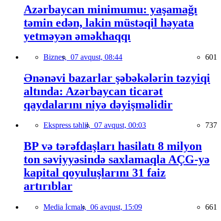
Azərbaycan minimumu: yaşamağı
təmin edən, lakin müstəqil həyata
yetməyən əməkhaqqı
Biznes,
07 avqust, 08:44
601
Ənənəvi bazarlar şəbəkələrin təzyiqi
altında: Azərbaycan ticarət
qaydalarını niyə dəyişməlidir
Ekspress təhlil,
07 avqust, 00:03
737
BP və tərəfdaşları hasilatı 8 milyon
ton səviyyəsində saxlamaqla AÇG-yə
kapital qoyuluşlarını 31 faiz
artırıblar
Media İcmalı,
06 avqust, 15:09
661