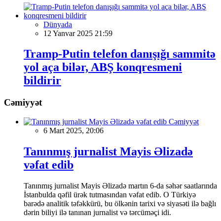
Dünyada
12 Yanvar 2025 21:59
Tramp-Putin telefon danışığı sammitə
yol aça bilər, ABŞ konqresmeni
bildirir
Cəmiyyət
Cəmiyyət
6 Mart 2025, 20:06
Tanınmış jurnalist Mayis Əlizadə
vəfat edib
Tanınmış jurnalist Mayis Əlizadə martın 6-da səhər saatlarında
İstanbulda qəfil ürək tutmasından vəfat edib. O Türkiyə
barədə analitik təfəkkürü, bu ölkənin tarixi və siyasəti ilə bağlı
dərin biliyi ilə tanınan jurnalist və tərcüməçi idi.