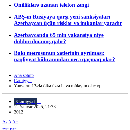
Onilliklərə uzanan telefon zəngi
ABŞ-ın Rusiyaya qarşı yeni sanksiyaları
Azərbaycan üçün risklər və imkanlar yaradır
Azərbaycanda 65 min vakansiya niyə
doldurulmamış qalır?
Bakı metrosunun xətlərinin ayrılması:
nəqliyyat böhranından necə qaçmaq olar?
Ana səhifə
Cəmiyyət
Yanvarın 13-də ölkə üzrə hava mülayim olacaq
Cəmiyyət
12 Yanvar 2025, 21:33
2012
A-
A
A+
EN
RU