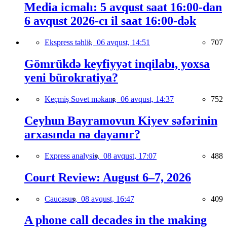
Media icmalı: 5 avqust saat 16:00-dan
6 avqust 2026-cı il saat 16:00-dək
Ekspress təhlil,
06 avqust, 14:51
707
Gömrükdə keyfiyyət inqilabı, yoxsa
yeni bürokratiya?
Keçmiş Sovet məkanı,
06 avqust, 14:37
752
Ceyhun Bayramovun Kiyev səfərinin
arxasında nə dayanır?
Express analysis,
08 avqust, 17:07
488
Court Review: August 6–7, 2026
Caucasus,
08 avqust, 16:47
409
A phone call decades in the making