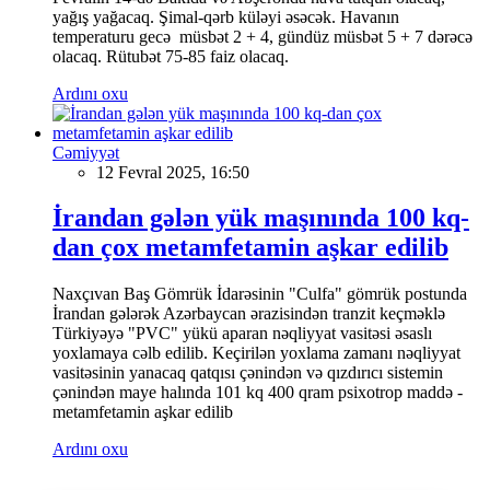
yağış yağacaq. Şimal-qərb küləyi əsəcək. Havanın
temperaturu gecə müsbət 2 + 4, gündüz müsbət 5 + 7 dərəcə
olacaq. Rütubət 75-85 faiz olacaq.
Ardını oxu
Cəmiyyət
12 Fevral 2025, 16:50
İrandan gələn yük maşınında 100 kq-
dan çox metamfetamin aşkar edilib
Naxçıvan Baş Gömrük İdarəsinin "Culfa" gömrük postunda
İrandan gələrək Azərbaycan ərazisindən tranzit keçməklə
Türkiyəyə "PVC" yükü aparan nəqliyyat vasitəsi əsaslı
yoxlamaya cəlb edilib. Keçirilən yoxlama zamanı nəqliyyat
vasitəsinin yanacaq qatqısı çənindən və qızdırıcı sistemin
çənindən maye halında 101 kq 400 qram psixotrop maddə -
metamfetamin aşkar edilib
Ardını oxu