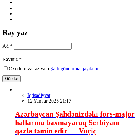
Rəy yaz
Ad *
Rəyiniz *
Oxudum və razıyam
Şərh göndərmə qaydaları
Göndər
İqtisadiyyat
12 Yanvar 2025 21:17
Azərbaycan Şahdənizdəki fors-major
hallarına baxmayaraq Serbiyanı
qazla təmin edir — Vuçiç