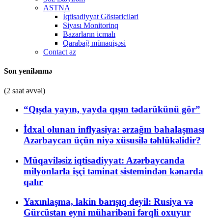
ASTNA
İqtisadiyyat Göstəriciləri
Siyası Monitorinq
Bazarların icmalı
Qarabağ münaqişəsi
Contact az
Son yenilənmə
(2 saat əvvəl)
“Qışda yayın, yayda qışın tədarükünü gör”
İdxal olunan inflyasiya: ərzağın bahalaşması
Azərbaycan üçün niyə xüsusilə təhlükəlidir?
Müqaviləsiz iqtisadiyyat: Azərbaycanda
milyonlarla işçi təminat sistemindən kənarda
qalır
Yaxınlaşma, lakin barışıq deyil: Rusiya və
Gürcüstan eyni müharibəni fərqli oxuyur