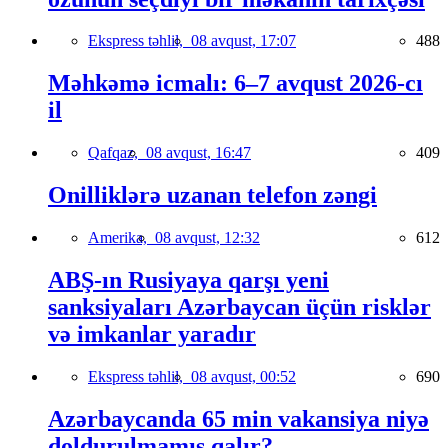
Ekspress təhlil,
08 avqust, 17:07
488
Məhkəmə icmalı: 6–7 avqust 2026-cı
il
Qafqaz,
08 avqust, 16:47
409
Onilliklərə uzanan telefon zəngi
Amerika,
08 avqust, 12:32
612
ABŞ-ın Rusiyaya qarşı yeni
sanksiyaları Azərbaycan üçün risklər
və imkanlar yaradır
Ekspress təhlil,
08 avqust, 00:52
690
Azərbaycanda 65 min vakansiya niyə
doldurulmamış qalır?