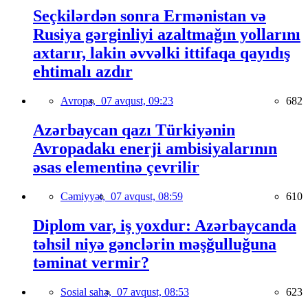
Seçkilərdən sonra Ermənistan və
Rusiya gərginliyi azaltmağın yollarını
axtarır, lakin əvvəlki ittifaqa qayıdış
ehtimalı azdır
Avropa,
07 avqust, 09:23
682
Azərbaycan qazı Türkiyənin
Avropadakı enerji ambisiyalarının
əsas elementinə çevrilir
Cəmiyyət,
07 avqust, 08:59
610
Diplom var, iş yoxdur: Azərbaycanda
təhsil niyə gənclərin məşğulluğuna
təminat vermir?
Sosial sahə,
07 avqust, 08:53
623