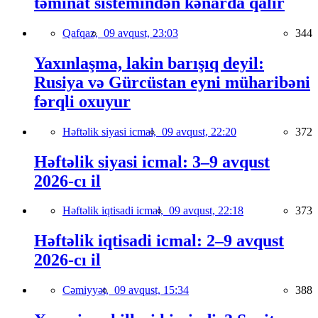
təminat sistemindən kənarda qalır
Qafqaz,
09 avqust, 23:03
344
Yaxınlaşma, lakin barışıq deyil:
Rusiya və Gürcüstan eyni müharibəni
fərqli oxuyur
Həftəlik siyasi icmal,
09 avqust, 22:20
372
Həftəlik siyasi icmal: 3–9 avqust
2026-cı il
Həftəlik iqtisadi icmal,
09 avqust, 22:18
373
Həftəlik iqtisadi icmal: 2–9 avqust
2026-cı il
Cəmiyyət,
09 avqust, 15:34
388