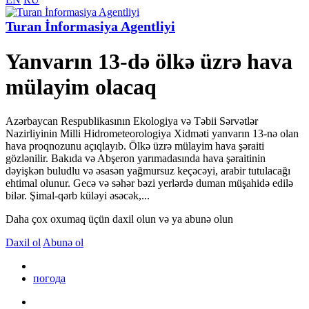
Turan İnformasiya Agentliyi
Yanvarın 13-də ölkə üzrə hava
mülayim olacaq
Azərbaycan Respublikasının Ekologiya və Təbii Sərvətlər
Nazirliyinin Milli Hidrometeorologiya Xidməti yanvarın 13-nə olan
hava proqnozunu açıqlayıb. Ölkə üzrə mülayim hava şəraiti
gözlənilir. Bakıda və Abşeron yarımadasında hava şəraitinin
dəyişkən buludlu və əsasən yağmursuz keçəcəyi, arabir tutulacağı
ehtimal olunur. Gecə və səhər bəzi yerlərdə duman müşahidə edilə
bilər. Şimal-qərb küləyi əsəcək,...
Daha çox oxumaq üçün daxil olun və ya abunə olun
Daxil ol
Abunə ol
погода