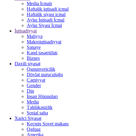
Media İcmalı
Həftəlik iqtisadi icmal
Həftəlik siyasi icmal
Aylıq İqtisadi İcmal
Aylıq Siyasi İcmal
İqtisadiyyat
Maliyyə
Makroiqtisadiyyat
Sənaye
Kənd təsərrüfatı
Biznes
Daxili siyasət
Qanunvericilik
Dövlət quruculuğu
Cəmiyyət
Gender
Din
İnsan Hüquqları
Media
Təhlükəsizlik
Sosial sahə
Xarici Siyasət
Keçmiş Sovet məkanı
Qafqaz
Amerika