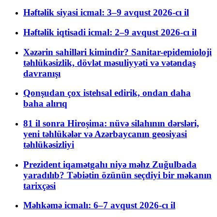
Həftəlik siyasi icmal: 3–9 avqust 2026-cı il
Həftəlik iqtisadi icmal: 2–9 avqust 2026-cı il
Xəzərin sahilləri kimindir? Sanitar-epidemioloji
təhlükəsizlik, dövlət məsuliyyəti və vətəndaş
davranışı
Qonşudan çox istehsal edirik, ondan daha
baha alırıq
81 il sonra Hiroşima: nüvə silahının dərsləri,
yeni təhlükələr və Azərbaycanın geosiyasi
təhlükəsizliyi
Prezident iqamətgahı niyə məhz Zuğulbada
yaradılıb? Təbiətin özünün seçdiyi bir məkanın
tarixçəsi
Məhkəmə icmalı: 6–7 avqust 2026-cı il