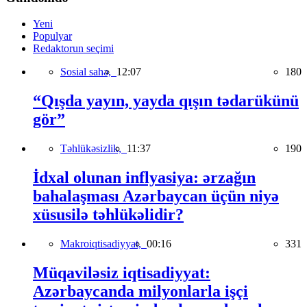
Yeni
Populyar
Redaktorun seçimi
Sosial sahə,
12:07
180
“Qışda yayın, yayda qışın tədarükünü
gör”
Təhlükəsizlik,
11:37
190
İdxal olunan inflyasiya: ərzağın
bahalaşması Azərbaycan üçün niyə
xüsusilə təhlükəlidir?
Makroiqtisadiyyat,
00:16
331
Müqaviləsiz iqtisadiyyat:
Azərbaycanda milyonlarla işçi