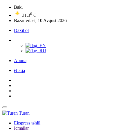
Bakı
0
31.3
C
Bazar ertəsi, 10 Avqust 2026
Daxil ol
Abunə
Əlaqə
Turan
Ekspress təhlil
İcmallar