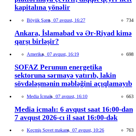
kapitalına yönəlir
Böyük Şərq,
07 avqust, 16:27
734
Ankara, İslamabad və Ər-Riyad kimə
qarşı birləşir?
Amerika,
07 avqust, 16:19
698
SOFAZ Perunun energetika
sektoruna sərmayə yatırıb, lakin
sövdələşmənin məbləğini açıqlamayıb
Media İcmalı,
07 avqust, 16:10
663
Media icmalı: 6 avqust saat 16:00-dan
7 avqust 2026-cı il saat 16:00-dək
Keçmiş Sovet məkanı,
07 avqust, 10:26
763