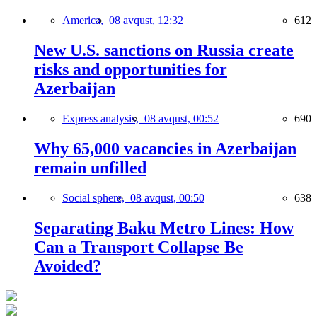
America,
08 avqust, 12:32
612
New U.S. sanctions on Russia create
risks and opportunities for
Azerbaijan
Express analysis,
08 avqust, 00:52
690
Why 65,000 vacancies in Azerbaijan
remain unfilled
Social sphere,
08 avqust, 00:50
638
Separating Baku Metro Lines: How
Can a Transport Collapse Be
Avoided?