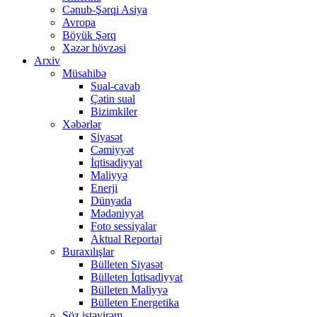
Cənub-Şərqi Asiya
Avropa
Böyük Şərq
Xəzər hövzəsi
Arxiv
Müsahibə
Sual-cavab
Çətin sual
Bizimkiler
Xəbərlər
Siyasət
Cəmiyyət
İqtisadiyyat
Maliyyə
Enerji
Dünyada
Mədəniyyət
Foto sessiyalar
Aktual Reportaj
Buraxılışlar
Bülleten Siyasət
Bülleten İqtisadiyyat
Bülleten Maliyyə
Bülleten Energetika
Söz istəyirəm