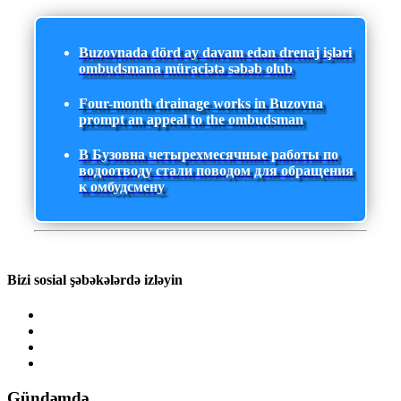
Buzovnada dörd ay davam edən drenaj işləri
ombudsmana müraciətə səbəb olub
Four-month drainage works in Buzovna
prompt an appeal to the ombudsman
В Бузовна четырехмесячные работы по
водоотводу стали поводом для обращения
к омбудсмену
Bizi sosial şəbəkələrdə izləyin
Gündəmdə