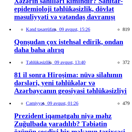
Xəzərin sahilləri kimindir? Sanitar-
epidemioloji təhlükəsizlik, dövlət
məsuliyyəti və vətəndaş davranışı
Kənd təsərrüfatı,
09 avqust, 15:26
819
Qonşudan çox istehsal edirik, ondan
daha baha alırıq
Təhlükəsizlik,
09 avqust, 13:40
372
81 il sonra Hiroşima: nüvə silahının
dərsləri, yeni təhlükələr və
Azərbaycanın geosiyasi təhlükəsizliyi
Cəmiyyət,
09 avqust, 01:26
479
Prezident iqamətgahı niyə məhz
Zuğulbada yaradılıb? Təbiətin
özünün seçdiyi bir məkanın tarixçəsi