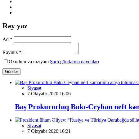
Rəy yaz
Ad *
Rəyiniz *
Oxudum və razıyam
Şərh göndərmə qaydaları
Göndər
Siyasət
7 Oktyabr 2020 16:06
Baş Prokurorluq Bakı-Ceyhan neft kəmə
Siyasət
7 Oktyabr 2020 16:21