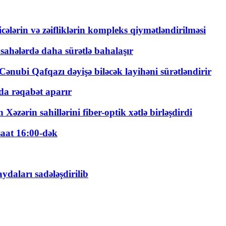
ticələrin və zəifliklərin kompleks qiymətləndirilməsi
 sahələrdə daha sürətlə bahalaşır
ənubi Qafqazı dəyişə biləcək layihəni sürətləndirir
a rəqabət aparır
zərin sahillərini fiber-optik xətlə birləşdirdi
saat 16:00-dək
daları sadələşdirilib