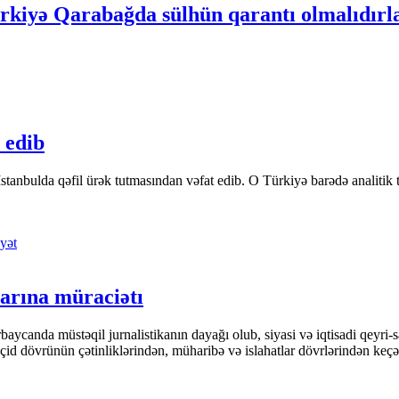
ürkiyə Qarabağda sülhün qarantı olmalıdırl
 edib
tanbulda qəfil ürək tutmasından vəfat edib. O Türkiyə barədə analitik təfə
yət
arına müraciətı
ycanda müstəqil jurnalistikanın dayağı olub, siyasi və iqtisadi qeyri-sa
keçid dövrünün çətinliklərindən, müharibə və islahatlar dövrlərindən keç