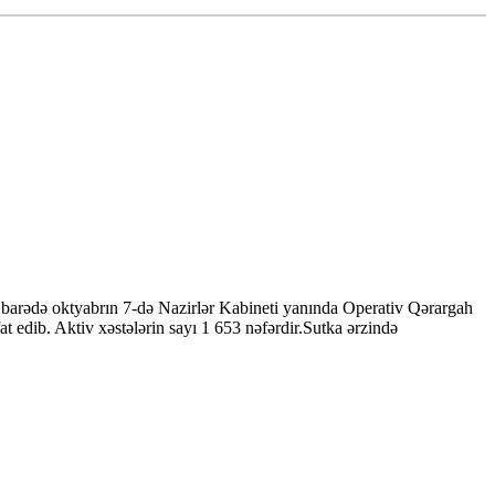
u barədə oktyabrın 7-də Nazirlər Kabineti yanında Operativ Qərargah
edib. Aktiv xəstələrin sayı 1 653 nəfərdir.Sutka ərzində