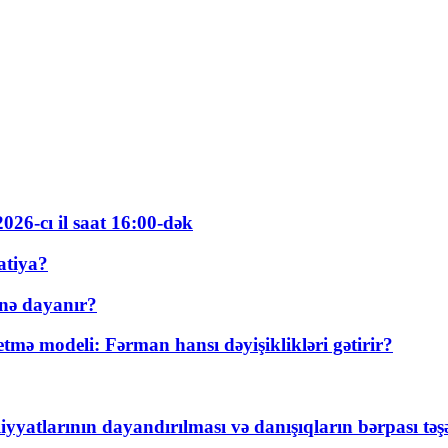
026-cı il saat 16:00-dək
atiya?
nə dayanır?
ə modeli: Fərman hansı dəyişiklikləri gətirir?
yyatlarının dayandırılması və danışıqların bərpası tə