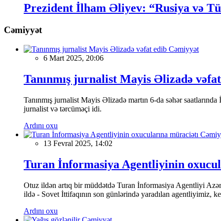
Prezident İlham Əliyev: “Rusiya və T
Cəmiyyət
Cəmiyyət
6 Mart 2025, 20:06
Tanınmış jurnalist Mayis Əlizadə vəfat
Tanınmış jurnalist Mayis Əlizadə martın 6-da səhər saatlarında İs
jurnalist və tərcüməçi idi.
Ardını oxu
Cəmiy
13 Fevral 2025, 14:02
Turan İnformasiya Agentliyinin oxucul
Otuz ildən artıq bir müddətdə Turan İnformasiya Agentliyi Azərba
ildə - Sovet İttifaqının son günlərində yaradılan agentliyimiz, 
Ardını oxu
Cəmiyyət