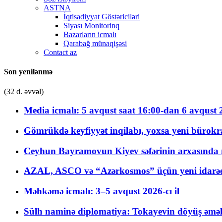
ASTNA
İqtisadiyyat Göstəriciləri
Siyası Monitorinq
Bazarların icmalı
Qarabağ münaqişəsi
Contact az
Son yenilənmə
(32 d. əvvəl)
Media icmalı: 5 avqust saat 16:00-dan 6 avqust 2
Gömrükdə keyfiyyət inqilabı, yoxsa yeni bürokr
Ceyhun Bayramovun Kiyev səfərinin arxasında 
AZAL, ASCO və “Azərkosmos” üçün yeni idarəetm
Məhkəmə icmalı: 3–5 avqust 2026-cı il
Sülh naminə diplomatiya: Tokayevin döyüş əməli