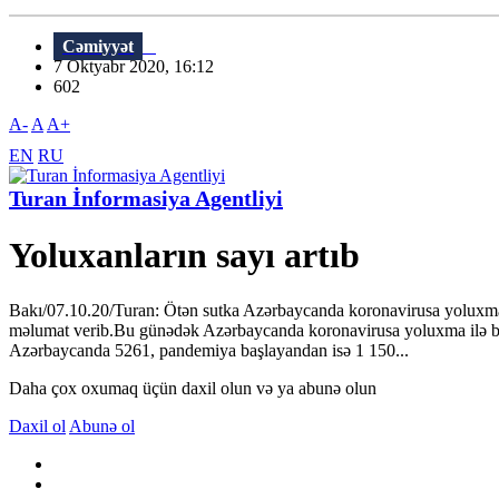
Cəmiyyət
7 Oktyabr 2020, 16:12
602
A-
A
A+
EN
RU
Turan İnformasiya Agentliyi
Yoluxanların sayı artıb
Bakı/07.10.20/Turan: Ötən sutka Azərbaycanda koronavirusa yoluxma il
məlumat verib.Bu günədək Azərbaycanda koronavirusa yoluxma ilə bağlı
Azərbaycanda 5261, pandemiya başlayandan isə 1 150...
Daha çox oxumaq üçün daxil olun və ya abunə olun
Daxil ol
Abunə ol