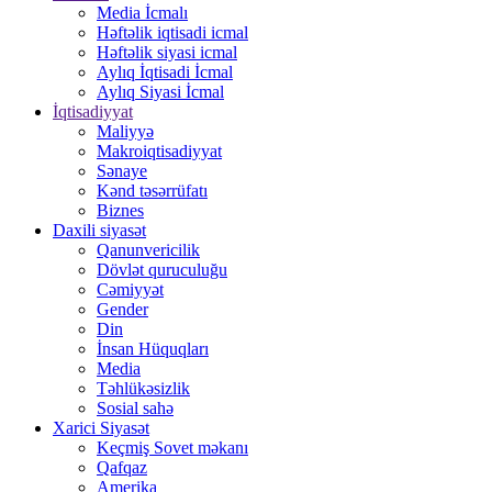
Media İcmalı
Həftəlik iqtisadi icmal
Həftəlik siyasi icmal
Aylıq İqtisadi İcmal
Aylıq Siyasi İcmal
İqtisadiyyat
Maliyyə
Makroiqtisadiyyat
Sənaye
Kənd təsərrüfatı
Biznes
Daxili siyasət
Qanunvericilik
Dövlət quruculuğu
Cəmiyyət
Gender
Din
İnsan Hüquqları
Media
Təhlükəsizlik
Sosial sahə
Xarici Siyasət
Keçmiş Sovet məkanı
Qafqaz
Amerika