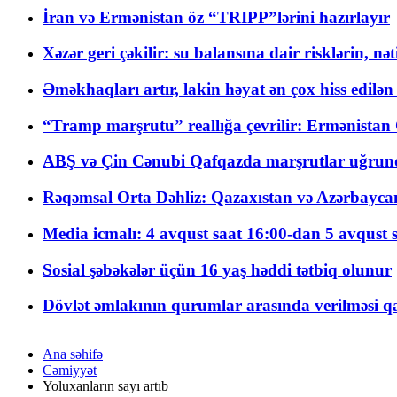
İran və Ermənistan öz “TRIPP”lərini hazırlayır
Xəzər geri çəkilir: su balansına dair risklərin, nə
Əməkhaqları artır, lakin həyat ən çox hiss edilən
“Tramp marşrutu” reallığa çevrilir: Ermənistan C
ABŞ və Çin Cənubi Qafqazda marşrutlar uğrund
Rəqəmsal Orta Dəhliz: Qazaxıstan və Azərbaycan Xə
Media icmalı: 4 avqust saat 16:00-dan 5 avqust 
Sosial şəbəkələr üçün 16 yaş həddi tətbiq olunur
Dövlət əmlakının qurumlar arasında verilməsi qay
Ana səhifə
Cəmiyyət
Yoluxanların sayı artıb