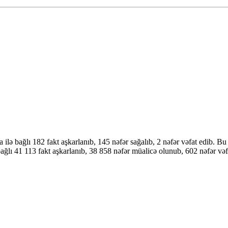
ə bağlı 182 fakt aşkarlanıb, 145 nəfər sağalıb, 2 nəfər vəfat edib. B
 41 113 fakt aşkarlanıb, 38 858 nəfər müalicə olunub, 602 nəfər vəfat 