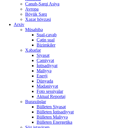
Cənub-Şərqi Asiya
Avropa
Böyük Şərq
Xəzər hövzəsi
Arxiv
Müsahibə
Sual-cavab
Çətin sual
Bizimkiler
Xəbərlər
Siyasət
Cəmiyyət
İqtisadiyyat
Maliyyə
Enerji
Dünyada
Mədəniyyət
Foto sessiyalar
Aktual Reportaj
Buraxılışlar
Bülleten Siyasət
Bülleten İqtisadiyyat
Bülleten Maliyyə
Bülleten Energetika
Söz istəyirəm