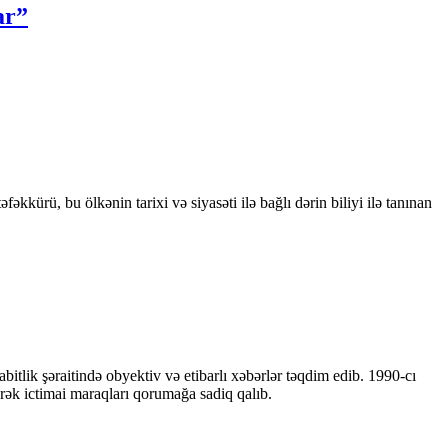
ar”
kkürü, bu ölkənin tarixi və siyasəti ilə bağlı dərin biliyi ilə tanınan
bitlik şəraitində obyektiv və etibarlı xəbərlər təqdim edib. 1990-cı
ərək ictimai maraqları qorumağa sadiq qalıb.