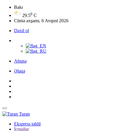
Bakı
0
29.5
C
Cümə axşamı, 6 Avqust 2026
Daxil ol
Abunə
Əlaqə
Turan
Ekspress təhlil
İcmallar