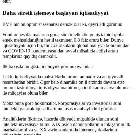
olur.
Daha sürətli işləməyə başlayan iqtisadiyyat
BVF-nin ən optimist ssenarisi demək olar ki, qeyri-adi görünür.
Fondun hesablamalarına görə, süni intellektin geniş tətbiqi qlobal
əmək məhsuldarlığını hər il təxminən 0,8 faiz artıra bilər. Dünya
iqtisadiyyatı üçün bu, bir çox ölkələrin qlobal maliyyə böhranından
və COVID-19 pandemiyasından əvvəl müşahidə etdiyi artım
templərinə qayıdış deməkdir.
İlk baxışda bu göstərici böyük görünməyə bilər.
Lakin iqtisadiyyatda məhsuldarlıq artımı ən nadir və ən qiymətli
resurslardan biridir. Əgər belə dinamika on il ərzində davam etsə,
ümumi təsir dünya iqtisadiyyatına bir neçə iri ölkənin əlavə olunması
ilə müqayisə oluna bilər.
Məhz buna görə hökumətlər, korporasiyalar və investorlar süni
intellekti gələcək iqtisadi artımın əsas mənbəyi kimi görürlər.
Analitiklərin fikrincə, hazırda dünyada müşahidə olunan süni
intellekt investisiya bumu XIX əsrdə dəmir yollarının inkişafının ilk
mərhələlərini və ya XX əsrin sonlarında internet şirkətlərinin