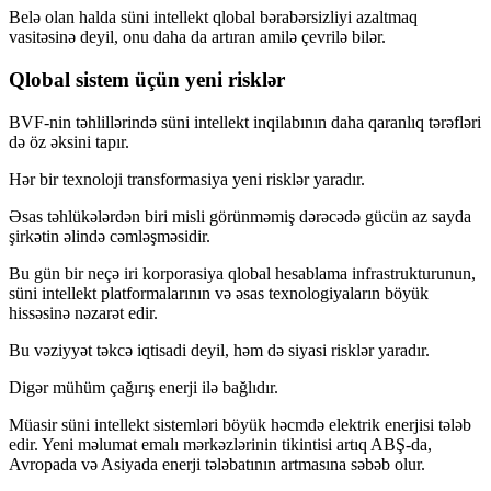
Belə olan halda süni intellekt qlobal bərabərsizliyi azaltmaq
vasitəsinə deyil, onu daha da artıran amilə çevrilə bilər.
Qlobal sistem üçün yeni risklər
BVF-nin təhlillərində süni intellekt inqilabının daha qaranlıq tərəfləri
də öz əksini tapır.
Hər bir texnoloji transformasiya yeni risklər yaradır.
Əsas təhlükələrdən biri misli görünməmiş dərəcədə gücün az sayda
şirkətin əlində cəmləşməsidir.
Bu gün bir neçə iri korporasiya qlobal hesablama infrastrukturunun,
süni intellekt platformalarının və əsas texnologiyaların böyük
hissəsinə nəzarət edir.
Bu vəziyyət təkcə iqtisadi deyil, həm də siyasi risklər yaradır.
Digər mühüm çağırış enerji ilə bağlıdır.
Müasir süni intellekt sistemləri böyük həcmdə elektrik enerjisi tələb
edir. Yeni məlumat emalı mərkəzlərinin tikintisi artıq ABŞ-da,
Avropada və Asiyada enerji tələbatının artmasına səbəb olur.