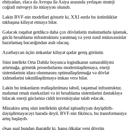
ehtiyatları, eləcə də Avropa ilə Asiya arasında yerləşən strateji
coğrafi mövqeyi ilə müəyyən olunub.
Lakin BVF-nin modelləri göstərir ki, XXI əsrdə bu üstünlüklər
təkbaşına kifayət etməyə bilər.
Gələcək rəqabət getdikcə daha çox dövlətlərin məlumatlarla işləmək,
güclü hesablama infrastrukturu yaratmaq və yeni nəsil mütəxəssislər
hazırlamaq bacarığından asılı olacaq.
Azərbaycan üçün imkanlar kifayət qədər geniş görünür.
Süni intellekt Orta Dəhliz boyunca logistikanın səmərəliliyini
artırmağa, gömrük prosedurlarını modernləşdirməyə, enerji
sistemlərinin idarə olunmasını optimallaşdırmağa və dövlət
xidmətlərini təkmilləşdirməyə imkan verə bilər.
Lakin bu imkanların reallaşdırılması təhsil, rəqəmsal infrastruktur,
məlumat emalı mərkəzləri və iri hesablama sistemlərini dəstəkləyə
biləcək enerji güclərinə ciddi investisiyalar tələb edəcək.
Müzakirə artıq süni intellektin qlobal iqtisadiyyatı dəyişdirib-
dəyişdirməyəcəyi barədə deyil. BVF-nin fikrincə, bu transformasiya
artıq başlayıb.
Əsas sual bundan ibarətdir ki, hansı ölkələr yeni dövrün