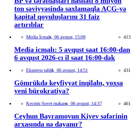
BP və tərəfdaşları hasilatı 8 milyon
ton səviyyəsində saxlamaqla AÇG-yə
kapital qoyuluşlarını 31 faiz
artırıblar
Media İcmalı,
06 avqust, 15:09
413
Media icmalı: 5 avqust saat 16:00-dan
6 avqust 2026-cı il saat 16:00-dək
Ekspress təhlil,
06 avqust, 14:51
431
Gömrükdə keyfiyyət inqilabı, yoxsa
yeni bürokratiya?
Keçmiş Sovet məkanı,
06 avqust, 14:37
461
Ceyhun Bayramovun Kiyev səfərinin
arxasında nə dayanır?