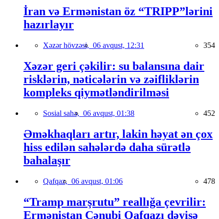
İran və Ermənistan öz “TRIPP”lərini
hazırlayır
Xəzər hövzəsi,
06 avqust, 12:31
354
Xəzər geri çəkilir: su balansına dair
risklərin, nəticələrin və zəifliklərin
kompleks qiymətləndirilməsi
Sosial sahə,
06 avqust, 01:38
452
Əməkhaqları artır, lakin həyat ən çox
hiss edilən sahələrdə daha sürətlə
bahalaşır
Qafqaz,
06 avqust, 01:06
478
“Tramp marşrutu” reallığa çevrilir:
Ermənistan Cənubi Qafqazı dəyişə