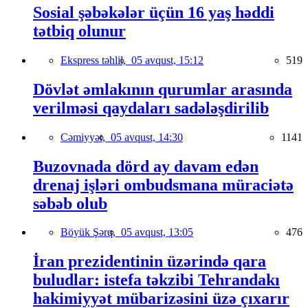
Sosial şəbəkələr üçün 16 yaş həddi
tətbiq olunur
Ekspress təhlil,
05 avqust, 15:12
519
Dövlət əmlakının qurumlar arasında
verilməsi qaydaları sadələşdirilib
Cəmiyyət,
05 avqust, 14:30
1141
Buzovnada dörd ay davam edən
drenaj işləri ombudsmana müraciətə
səbəb olub
Böyük Şərq,
05 avqust, 13:05
476
İran prezidentinin üzərində qara
buludlar: istefa təkzibi Tehrandakı
hakimiyyət mübarizəsini üzə çıxarır