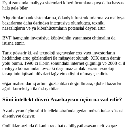
Eyni zamanda maliyyə sistemləri kiberhücumlara qarşı daha həssas
hala gələ bilər.
Alqoritmlər bank sistemlərinə, ödəniş infrastrukturlarına və maliyyə
bazarlarına daha dərindən inteqrasiya olunduqca, texniki
nasazlıqların və ya kiberhücumların potensial dəyəri artır.
BVF həmçinin investisiya köpüyünün yaranması ehtimalını da
istisna etmir.
Tarix göstərir ki, əsl texnoloji sıçrayışlar çox vaxt investorların
həddindən artıq gözləntiləri ilə müşayiət olunub. XIX əsrin dəmir
yolu bumu, 1990-cı illərin sonundakı internet çılğınlığı və 2008-ci il
maliyyə böhranından əvvəlki daşınmaz əmlak bazarı texnoloji
tərəqqinin iqtisadi dövrləri ləğv etmədiyini nümayiş etdirir.
Əgər məhsuldarlıq artımı gözləntiləri doğrultmasa, qlobal bazarlar
ağrılı korreksiya ilə üzləşə bilər.
Süni intellekt dövrü Azərbaycan üçün nə vəd edir?
Azərbaycan üçün süni intellekt ətrafında gedən müzakirələr xüsusi
əhəmiyyət daşıyır.
Onilliklər ərzində ölkənin rəqabət qabiliyyəti əsasən neft və qaz