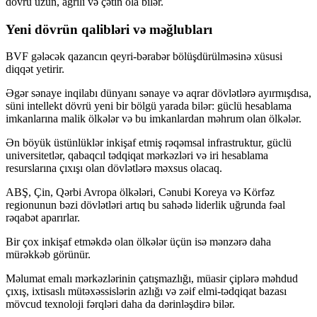
dövrü uzun, ağrılı və çətin ola bilər.
Yeni dövrün qalibləri və məğlubları
BVF gələcək qazancın qeyri-bərabər bölüşdürülməsinə xüsusi
diqqət yetirir.
Əgər sənaye inqilabı dünyanı sənaye və aqrar dövlətlərə ayırmışdısa,
süni intellekt dövrü yeni bir bölgü yarada bilər: güclü hesablama
imkanlarına malik ölkələr və bu imkanlardan məhrum olan ölkələr.
Ən böyük üstünlüklər inkişaf etmiş rəqəmsal infrastruktur, güclü
universitetlər, qabaqcıl tədqiqat mərkəzləri və iri hesablama
resurslarına çıxışı olan dövlətlərə məxsus olacaq.
ABŞ, Çin, Qərbi Avropa ölkələri, Cənubi Koreya və Körfəz
regionunun bəzi dövlətləri artıq bu sahədə liderlik uğrunda fəal
rəqabət aparırlar.
Bir çox inkişaf etməkdə olan ölkələr üçün isə mənzərə daha
mürəkkəb görünür.
Məlumat emalı mərkəzlərinin çatışmazlığı, müasir çiplərə məhdud
çıxış, ixtisaslı mütəxəssislərin azlığı və zəif elmi-tədqiqat bazası
mövcud texnoloji fərqləri daha da dərinləşdirə bilər.