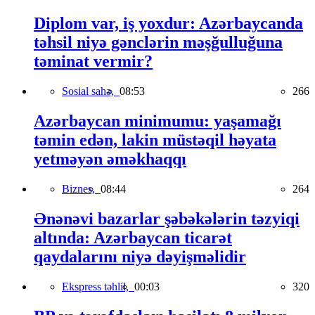
Diplom var, iş yoxdur: Azərbaycanda
təhsil niyə gənclərin məşğulluğuna
təminat vermir?
Sosial sahə,
08:53
266
Azərbaycan minimumu: yaşamağı
təmin edən, lakin müstəqil həyata
yetməyən əməkhaqqı
Biznes,
08:44
264
Ənənəvi bazarlar şəbəkələrin təzyiqi
altında: Azərbaycan ticarət
qaydalarını niyə dəyişməlidir
Ekspress təhlil,
00:03
320