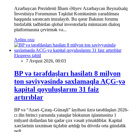
Azərbaycan Prezidenti İlham Əliyev Azərbaycan Beynəlxalq
İnvestisiya Forumunun Təşkilat Komitəsinin yaradılması
haqqında sərəncam imzalayıb. Bu qərar Bakının forumu
birdəfəlik tədbirdən qlobal investorlarla müntəzəm dialoq
platformasına çevirmək və...
Ardını oxu
Ekspress təhlil
7 Avqust 2026, 00:03
BP və tərəfdaşları hasilatı 8 milyon
ton səviyyəsində saxlamaqla AÇG-yə
kapital qoyuluşlarını 31 faiz
artırıblar
BP və “Azəri–Çıraq–Günəşli” layihəsi üzrə tərəfdaşları 2026-
cı ilin birinci yarısında yataqlar blokunun işlənməsinə 1
milyard dollardan bir qədər çox vəsait yönəldiblər. Kapital
xərclərinin təxminən üçdəbir artdığı bu dövrdə orta gündəlik
neft...