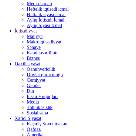
Media İcmalı
Həftəlik iqtisadi icmal
Həftəlik siyasi icmal
Aylıq İqtisadi İcmal
Aylıq Siyasi İcmal
İqtisadiyyat
Maliyyə
Makroiqtisadiyyat
Sənaye
Kənd təsərrüfatı
Biznes
Daxili siyasət
Qanunvericilik
Dövlət quruculuğu
Cəmiyyət
Gender
Din
İnsan Hüquqları
Media
Təhlükəsizlik
Sosial sahə
Xarici Siyasət
Keçmiş Sovet məkanı
Qafqaz
Amerika