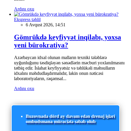
Ardını oxu
Ekspress təhlil
6 Avqust 2026, 14:51
Gömrükdə keyfiyyət inqilabı, yoxsa
yeni bürokratiya?
Azərbaycan idxal olunan malların texniki tələblərə
uyğunluğunu təsdiqləyən sənədlərin məcburi yoxlanılmasını
tətbiq edir. İslahat keyfiyyətsiz və təhlükəli məhsulların
idxalını məhdudlaşdırmalıdır, lakin onun nəticəsi
laboratoriyaların, rəqəmsal...
Ardını oxu
Buzovnada dörd ay davam edən drenaj işləri
ombudsmana müraciətə səbəb olub