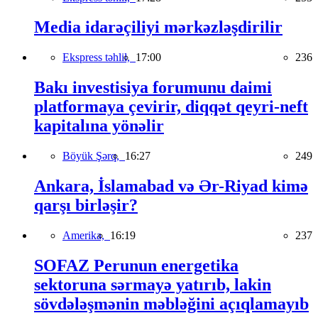
Media idarəçiliyi mərkəzləşdirilir
Ekspress təhlil,
17:00
236
Bakı investisiya forumunu daimi
platformaya çevirir, diqqət qeyri-neft
kapitalına yönəlir
Böyük Şərq,
16:27
249
Ankara, İslamabad və Ər-Riyad kimə
qarşı birləşir?
Amerika,
16:19
237
SOFAZ Perunun energetika
sektoruna sərmayə yatırıb, lakin
sövdələşmənin məbləğini açıqlamayıb