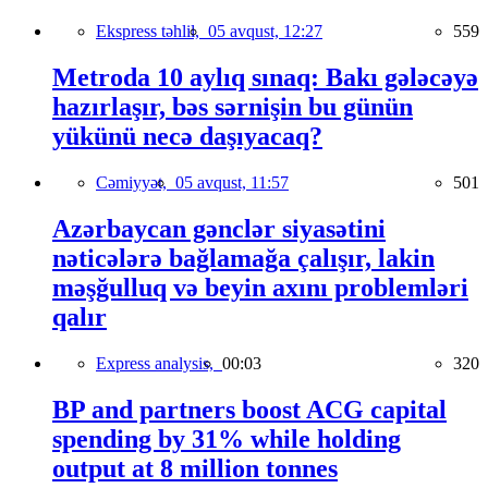
Ekspress təhlil,
05 avqust, 12:27
559
Metroda 10 aylıq sınaq: Bakı gələcəyə
hazırlaşır, bəs sərnişin bu günün
yükünü necə daşıyacaq?
Cəmiyyət,
05 avqust, 11:57
501
Azərbaycan gənclər siyasətini
nəticələrə bağlamağa çalışır, lakin
məşğulluq və beyin axını problemləri
qalır
Express analysis,
00:03
320
BP and partners boost ACG capital
spending by 31% while holding
output at 8 million tonnes