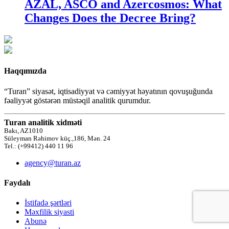
AZAL, ASCO and Azercosmos: What
Changes Does the Decree Bring?
Haqqımızda
“Turan” siyasət, iqtisadiyyat və cəmiyyət həyatının qovuşuğunda
fəaliyyət göstərən müstəqil analitik qurumdur.
Turan analitik xidməti
Bakı, AZ1010
Süleyman Rəhimov küç.,186, Mən. 24
Tel.: (+99412) 440 11 96
agency@turan.az
Faydalı
İstifadə şərtləri
Məxfilik siyasti
Abunə