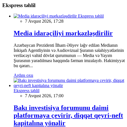
Ekspress təhlil
Ekspress təhlil
7 Avqust 2026, 17:28
Media idarəçiliyi mərkəzləşdirilir
Azərbaycan Prezidenti İlham Əliyev ləğv edilən Medianın
İnkişafı Agentliyinin və Audiovizual Şuranın səlahiyyətlərinin
veriləcəyi vahid dövlət qurumunun — Media və Yayım
Şurasının yaradılması haqqında fərman imzalayıb. Hakimiyyət
bu qərarı...
Ardını oxu
Ekspress təhlil
7 Avqust 2026, 17:00
Bakı investisiya forumunu daimi
platformaya çevirir, diqqət qeyri-neft
kapitalına yönəlir