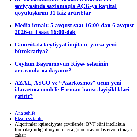
səviyyəsində saxlamaqla AÇG-yə kapital
qoyuluşlarını 31 faiz artırıblar
Media icmalı: 5 avqust saat 16:00-dan 6 avqust
2026-cı il saat 16:00-dək
Gömrükdə keyfiyyət inqilabı, yoxsa yeni
bürokratiya?
Ceyhun Bayramovun Kiyev səfərinin
arxasında nə dayanır?
AZAL, ASCO və “Azərkosmos” üçün yeni
idarəetmə modeli: Fərman hansı dəyişiklikləri
gətirir?
Ana səhifə
Ekspress təhlil
Alqoritmlər iqtisadiyyata çevriləndə: BVF süni intellektin
formalaşdırdığı dünyanın necə görünəcəyini təsəvvür etməyə
çalışır