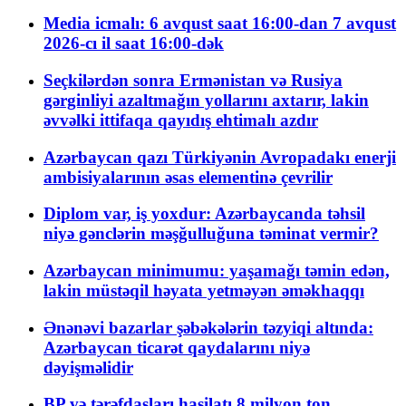
Media icmalı: 6 avqust saat 16:00-dan 7 avqust
2026-cı il saat 16:00-dək
Seçkilərdən sonra Ermənistan və Rusiya
gərginliyi azaltmağın yollarını axtarır, lakin
əvvəlki ittifaqa qayıdış ehtimalı azdır
Azərbaycan qazı Türkiyənin Avropadakı enerji
ambisiyalarının əsas elementinə çevrilir
Diplom var, iş yoxdur: Azərbaycanda təhsil
niyə gənclərin məşğulluğuna təminat vermir?
Azərbaycan minimumu: yaşamağı təmin edən,
lakin müstəqil həyata yetməyən əməkhaqqı
Ənənəvi bazarlar şəbəkələrin təzyiqi altında:
Azərbaycan ticarət qaydalarını niyə
dəyişməlidir
BP və tərəfdaşları hasilatı 8 milyon ton