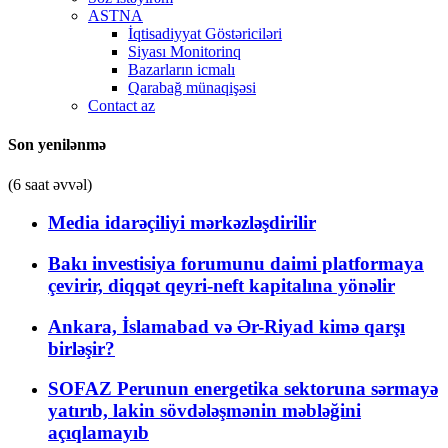
ASTNA
İqtisadiyyat Göstəriciləri
Siyası Monitorinq
Bazarların icmalı
Qarabağ münaqişəsi
Contact az
Son yenilənmə
(6 saat əvvəl)
Media idarəçiliyi mərkəzləşdirilir
Bakı investisiya forumunu daimi platformaya
çevirir, diqqət qeyri-neft kapitalına yönəlir
Ankara, İslamabad və Ər-Riyad kimə qarşı
birləşir?
SOFAZ Perunun energetika sektoruna sərmayə
yatırıb, lakin sövdələşmənin məbləğini
açıqlamayıb