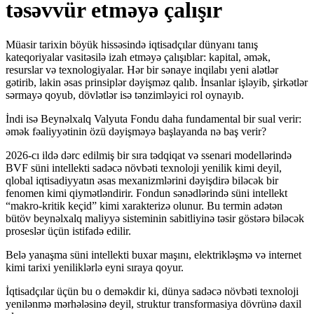
təsəvvür etməyə çalışır
Müasir tarixin böyük hissəsində iqtisadçılar dünyanı tanış
kateqoriyalar vasitəsilə izah etməyə çalışıblar: kapital, əmək,
resurslar və texnologiyalar. Hər bir sənaye inqilabı yeni alətlər
gətirib, lakin əsas prinsiplər dəyişməz qalıb. İnsanlar işləyib, şirkətlər
sərmayə qoyub, dövlətlər isə tənzimləyici rol oynayıb.
İndi isə Beynəlxalq Valyuta Fondu daha fundamental bir sual verir:
əmək fəaliyyətinin özü dəyişməyə başlayanda nə baş verir?
2026-cı ildə dərc edilmiş bir sıra tədqiqat və ssenari modellərində
BVF süni intellekti sadəcə növbəti texnoloji yenilik kimi deyil,
qlobal iqtisadiyyatın əsas mexanizmlərini dəyişdirə biləcək bir
fenomen kimi qiymətləndirir. Fondun sənədlərində süni intellekt
“makro-kritik keçid” kimi xarakterizə olunur. Bu termin adətən
bütöv beynəlxalq maliyyə sisteminin sabitliyinə təsir göstərə biləcək
proseslər üçün istifadə edilir.
Belə yanaşma süni intellekti buxar maşını, elektrikləşmə və internet
kimi tarixi yeniliklərlə eyni sıraya qoyur.
İqtisadçılar üçün bu o deməkdir ki, dünya sadəcə növbəti texnoloji
yenilənmə mərhələsinə deyil, struktur transformasiya dövrünə daxil