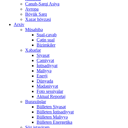
Cənub-Şərqi Asiya
Avropa
Böyük Şərq
Xəzər hövzəsi
Arxiv
Müsahibə
Sual-cavab
Çətin sual
Bizimkiler
Xəbərlər
Siyasət
Cəmiyyət
İqtisadiyyat
Maliyyə
Enerji
Dünyada
Mədəniyyət
Foto sessiyalar
Aktual Reportaj
Buraxılışlar
Bülleten Siyasət
Bülleten İqtisadiyyat
Bülleten Maliyyə
Bülleten Energetika
Söz istəyirəm