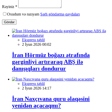
Rəyiniz *
Oxudum və razıyam
Şərh göndərmə qaydaları
Göndər
Ekspress təhlil
2 İyun 2026 00:02
İran Hörmüz boğazı ətrafında
gərginliyi artıraraq ABŞ ilə
danışıqları dondurur
Ekspress təhlil
2 İyun 2026 14:17
İran Naxçıvana quru əlaqəsini
yenidən açacaqmı?