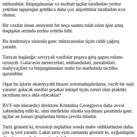
mühasiblər, hüquqşünaslar və inzibati işçilər tərəfindən yerinə
yetirilən tapşırıqlar getdikcə daha çox alqoritmlər tərəfindən icra
olunur.
Bir vaxtlar insan əməyinin bir neçə saatını tələb edən işlər artıq
dəqiqələr ərzində yerinə yetirilə bilir.
Bu tendensiya xüsusilə gənc mütəxəssislər üçün ciddi çağırış
yaradır.
Tarixən başlanğıc səviyyəli vəzifələr peşəyə giriş qapısı rolunu
oynayıb. Gələcəyin menecerləri, mühəndisləri, jurnalistləri,
maliyyəçiləri və hüquqşünasları məhz bu mərhələdə təcrübə
qazanıblar.
Əgər bu işlərin əhəmiyyətli hissəsi avtomatlaşdırılarsa, vacib bir sual
yaranır: gələcək nəsillər peşəkar inkişaf üçün zəruri olan praktiki
təcrübəni necə əldə edəcəklər?
BVF-nin idarəedici direktoru Kristalina Georgiyeva daha əvvəl
xəbərdarlıq edib ki, süni intellektin sürətlə yayılması şəraitində gənc
işçilər ən həssas qruplardan birinə çevrilə bilərlər.
Tarix göstərir ki, texnoloji inqilablar sonda məhv etdiklərindən daha
çox iş yeri yaradır. Lakin tarix eyni zamanda göstərir ki, uyğunlaşma