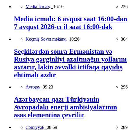
Media İcmalı,
16:10
226
Media icmalı: 6 avqust saat 16:00-dan
7 avqust 2026-cı il saat 16:00-dək
Keçmiş Sovet məkanı,
10:26
304
Seçkilərdən sonra Ermənistan və
Rusiya gərginliyi azaltmağın yollarını
axtarır, lakin əvvəlki ittifaqa qayıdış
ehtimalı azdır
Avropa,
09:23
296
Azərbaycan qazı Türkiyənin
Avropadakı enerji ambisiyalarının
əsas elementinə çevrilir
Cəmiyyət,
08:59
289