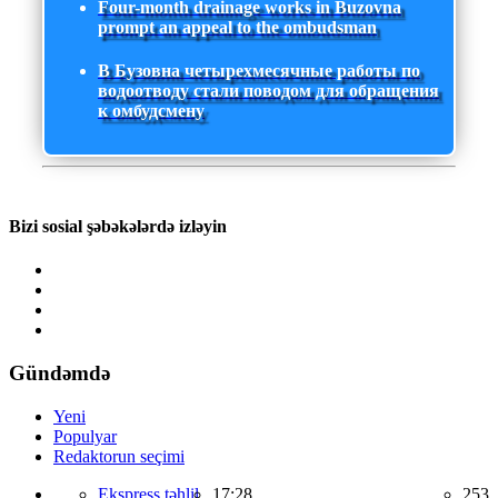
Four-month drainage works in Buzovna
prompt an appeal to the ombudsman
В Бузовна четырехмесячные работы по
водоотводу стали поводом для обращения
к омбудсмену
Bizi sosial şəbəkələrdə izləyin
Gündəmdə
Yeni
Populyar
Redaktorun seçimi
Ekspress təhlil,
17:28
253