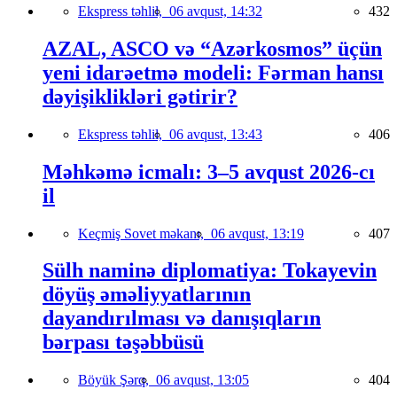
Ekspress təhlil,
06 avqust, 14:32
432
AZAL, ASCO və “Azərkosmos” üçün
yeni idarəetmə modeli: Fərman hansı
dəyişiklikləri gətirir?
Ekspress təhlil,
06 avqust, 13:43
406
Məhkəmə icmalı: 3–5 avqust 2026-cı
il
Keçmiş Sovet məkanı,
06 avqust, 13:19
407
Sülh naminə diplomatiya: Tokayevin
döyüş əməliyyatlarının
dayandırılması və danışıqların
bərpası təşəbbüsü
Böyük Şərq,
06 avqust, 13:05
404