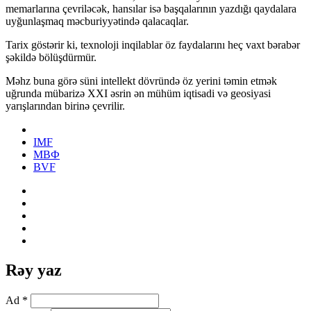
memarlarına çevriləcək, hansılar isə başqalarının yazdığı qaydalara
uyğunlaşmaq məcburiyyətində qalacaqlar.
Tarix göstərir ki, texnoloji inqilablar öz faydalarını heç vaxt bərabər
şəkildə bölüşdürmür.
Məhz buna görə süni intellekt dövründə öz yerini təmin etmək
uğrunda mübarizə XXI əsrin ən mühüm iqtisadi və geosiyasi
yarışlarından birinə çevrilir.
IMF
МВФ
BVF
Rəy yaz
Ad *