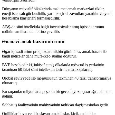
yüksəlişini xatırladır.
Dünyanın müxtəlif ölkələrində məlumat emalı mərkəzləri tikilir,
enerji istehsalı gücləndirilir, yarımkeçirici zavodları yaradılır və yeni
hesablama klasterləri formalaşdırılır.
ABŞ-da süni intellektlə bağlı investisiyalar artıq iqtisadi artımın
mühüm amillərindən birinə çevrilib.
Ənənəvi əmək bazarının sonu
Əgər iqtisadi artım proqnozları nikbin görünürsə, əmək bazarı ilə
bağlı nəticələr daha mürəkkəb suallar doğurur.
BVF hesab edir ki, inkişaf etmiş ölkələrdə mövcud iş yerlərinin
təxminən 60 faizi süni intellektin təsirinə məruz qalacaq.
Qlobal səviyyədə isə məşğulluğun təxminən 40 faizi transformasiya
olunacaq.
Bu rəqəmlər milyonlarla peşənin bir gecədə yoxa çıxacağı anlamına
gəlmir.
Söhbət iş fəaliyyətinin mahiyyətinin tədricən dəyişməsindən gedir.
Onilliklər boyu yeni başlayan əməkdaşlar, kiçik analitiklər,