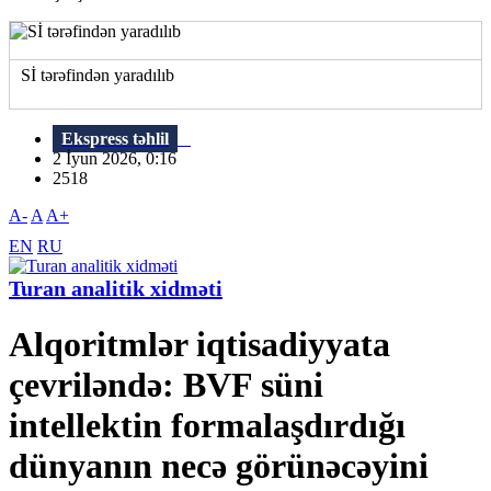
Sİ tərəfindən yaradılıb
Ekspress təhlil
2 İyun 2026, 0:16
2518
A-
A
A+
EN
RU
Turan analitik xidməti
Alqoritmlər iqtisadiyyata
çevriləndə: BVF süni
intellektin formalaşdırdığı
dünyanın necə görünəcəyini