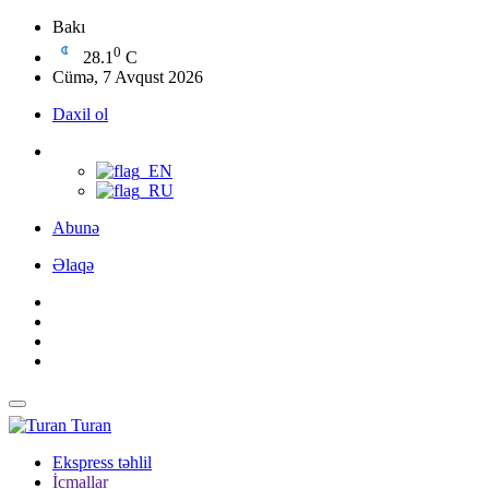
Bakı
0
28.1
C
Cümə, 7 Avqust 2026
Daxil ol
Abunə
Əlaqə
Turan
Ekspress təhlil
İcmallar