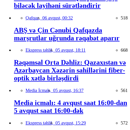
biləcək layihəni sürətləndirir
Qafqaz,
06 avqust, 00:32
518
ABŞ və Çin Cənubi Qafqazda
marşrutlar uğrunda rəqabət aparır
Ekspress təhlil,
05 avqust, 18:11
668
Rəqəmsal Orta Dəhliz: Qazaxıstan və
Azərbaycan Xəzərin sahillərini fiber-
optik xətlə birləşdirdi
Media İcmalı,
05 avqust, 16:37
561
Media icmalı: 4 avqust saat 16:00-dan
5 avqust saat 16:00-dək
Ekspress təhlil,
05 avqust, 15:29
572