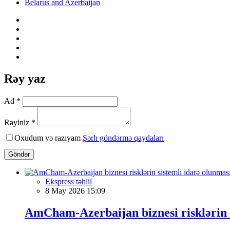
Belarus and Azerbaijan
Rəy yaz
Ad *
Rəyiniz *
Oxudum və razıyam
Şərh göndərmə qaydaları
Göndər
Ekspress təhlil
8 May 2026 15:09
AmCham-Azerbaijan biznesi risklərin s