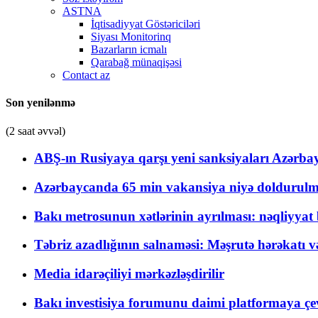
ASTNA
İqtisadiyyat Göstəriciləri
Siyası Monitorinq
Bazarların icmalı
Qarabağ münaqişəsi
Contact az
Son yenilənmə
(2 saat əvvəl)
ABŞ-ın Rusiyaya qarşı yeni sanksiyaları Azərba
Azərbaycanda 65 min vakansiya niyə doldurulm
Bakı metrosunun xətlərinin ayrılması: nəqliyya
Təbriz azadlığının salnaməsi: Məşrutə hərəkatı v
Media idarəçiliyi mərkəzləşdirilir
Bakı investisiya forumunu daimi platformaya çevi