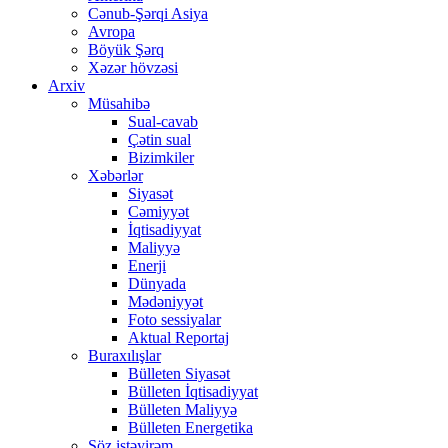
Cənub-Şərqi Asiya
Avropa
Böyük Şərq
Xəzər hövzəsi
Arxiv
Müsahibə
Sual-cavab
Çətin sual
Bizimkiler
Xəbərlər
Siyasət
Cəmiyyət
İqtisadiyyat
Maliyyə
Enerji
Dünyada
Mədəniyyət
Foto sessiyalar
Aktual Reportaj
Buraxılışlar
Bülleten Siyasət
Bülleten İqtisadiyyat
Bülleten Maliyyə
Bülleten Energetika
Söz istəyirəm