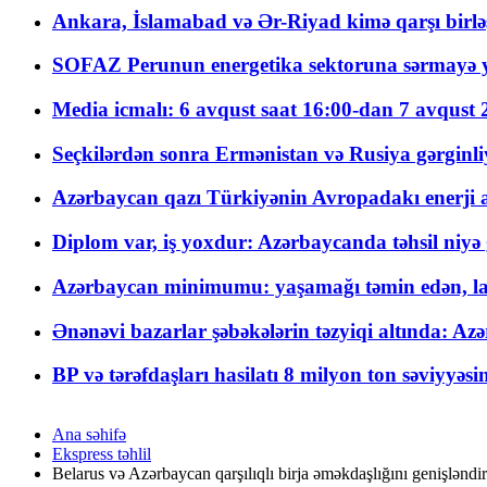
Ankara, İslamabad və Ər-Riyad kimə qarşı birlə
SOFAZ Perunun energetika sektoruna sərmayə ya
Media icmalı: 6 avqust saat 16:00-dan 7 avqust 2
Seçkilərdən sonra Ermənistan və Rusiya gərginliyi
Azərbaycan qazı Türkiyənin Avropadakı enerji am
Diplom var, iş yoxdur: Azərbaycanda təhsil niyə
Azərbaycan minimumu: yaşamağı təmin edən, la
Ənənəvi bazarlar şəbəkələrin təzyiqi altında: Azə
BP və tərəfdaşları hasilatı 8 milyon ton səviyyəs
Ana səhifə
Ekspress təhlil
Belarus və Azərbaycan qarşılıqlı birja əməkdaşlığını genişləndir