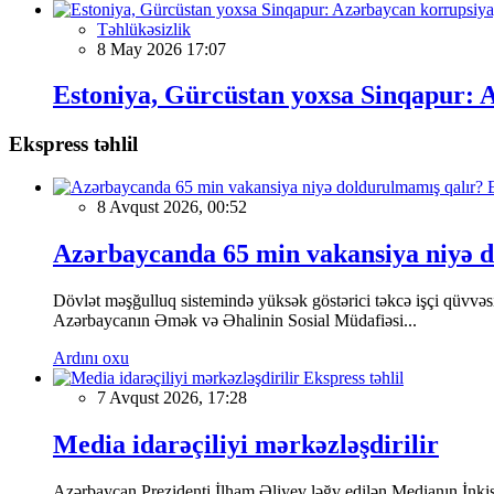
Təhlükəsizlik
8 May 2026 17:07
Estoniya, Gürcüstan yoxsa Sinqapur: 
Ekspress təhlil
8 Avqust 2026, 00:52
Azərbaycanda 65 min vakansiya niyə 
Dövlət məşğulluq sistemində yüksək göstərici təkcə işçi qüvvəsin
Azərbaycanın Əmək və Əhalinin Sosial Müdafiəsi...
Ardını oxu
Ekspress təhlil
7 Avqust 2026, 17:28
Media idarəçiliyi mərkəzləşdirilir
Azərbaycan Prezidenti İlham Əliyev ləğv edilən Medianın İnkiş