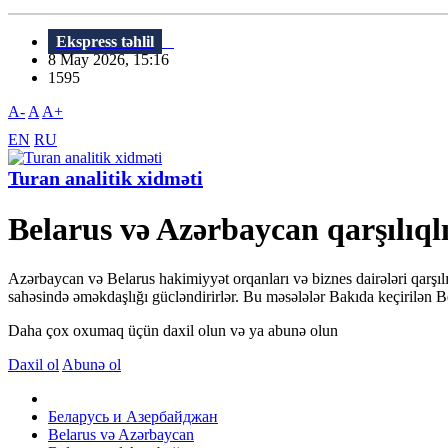
Ekspress təhlil
8 May 2026, 15:16
1595
A-
A
A+
EN
RU
Turan analitik xidməti
Belarus və Azərbaycan qarşılıqlı
Azərbaycan və Belarus hakimiyyət orqanları və biznes dairələri qarşılıq
sahəsində əməkdaşlığı gücləndirirlər. Bu məsələlər Bakıda keçirilən 
Daha çox oxumaq üçün daxil olun və ya abunə olun
Daxil ol
Abunə ol
Беларусь и Азербайджан
Belarus və Azərbaycan