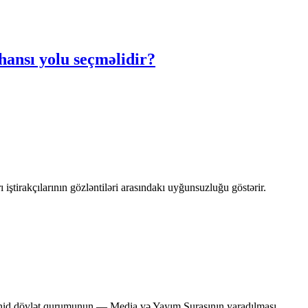
ansı yolu seçməlidir?
iştirakçılarının gözləntiləri arasındakı uyğunsuzluğu göstərir.
 vahid dövlət qurumunun — Media və Yayım Şurasının yaradılması