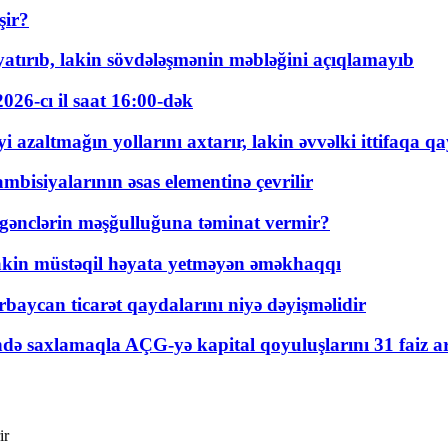
şir?
tırıb, lakin sövdələşmənin məbləğini açıqlamayıb
026-cı il saat 16:00-dək
 azaltmağın yollarını axtarır, lakin əvvəlki ittifaqa qa
bisiyalarının əsas elementinə çevrilir
 gənclərin məşğulluğuna təminat vermir?
kin müstəqil həyata yetməyən əməkhaqqı
rbaycan ticarət qaydalarını niyə dəyişməlidir
ində saxlamaqla AÇG-yə kapital qoyuluşlarını 31 faiz ar
ir