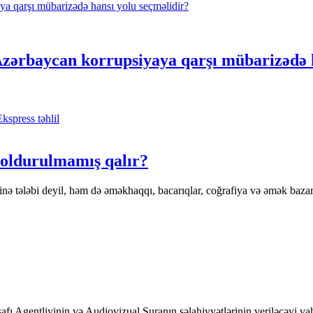
Azərbaycan korrupsiyaya qarşı mübarizədə h
Ekspress təhlil
doldurulmamış qalır?
ə tələbi deyil, həm də əməkhaqqı, bacarıqlar, coğrafiya və əmək bazarı 
afı Agentliyinin və Audiovizual Şuranın səlahiyyətlərinin veriləcəyi