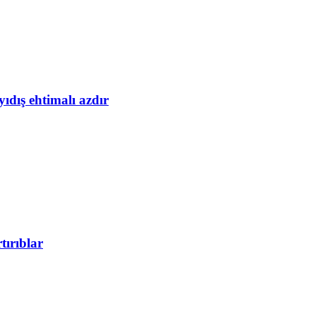
yıdış ehtimalı azdır
tırıblar