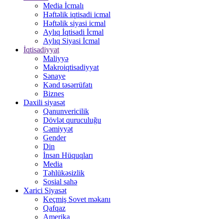
Media İcmalı
Həftəlik iqtisadi icmal
Həftəlik siyasi icmal
Aylıq İqtisadi İcmal
Aylıq Siyasi İcmal
İqtisadiyyat
Maliyyə
Makroiqtisadiyyat
Sənaye
Kənd təsərrüfatı
Biznes
Daxili siyasət
Qanunvericilik
Dövlət quruculuğu
Cəmiyyət
Gender
Din
İnsan Hüquqları
Media
Təhlükəsizlik
Sosial sahə
Xarici Siyasət
Keçmiş Sovet məkanı
Qafqaz
Amerika