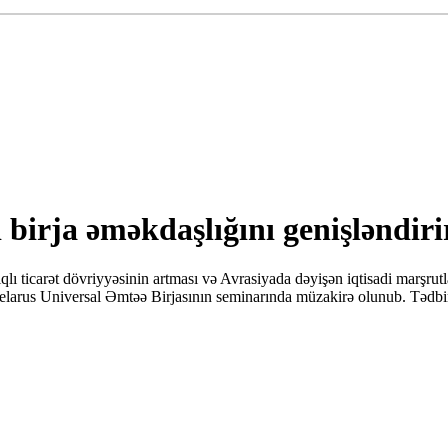
 birja əməkdaşlığını genişləndiri
lı ticarət dövriyyəsinin artması və Avrasiyada dəyişən iqtisadi marşrutl
Belarus Universal Əmtəə Birjasının seminarında müzakirə olunub. Tədbir