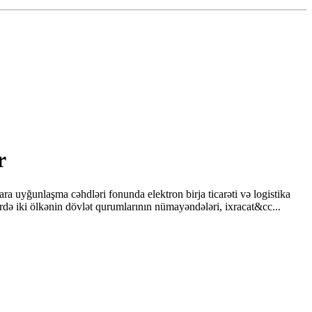
r
ara uyğunlaşma cəhdləri fonunda elektron birja ticarəti və logistika
də iki ölkənin dövlət qurumlarının nümayəndələri, ixracat&cc...