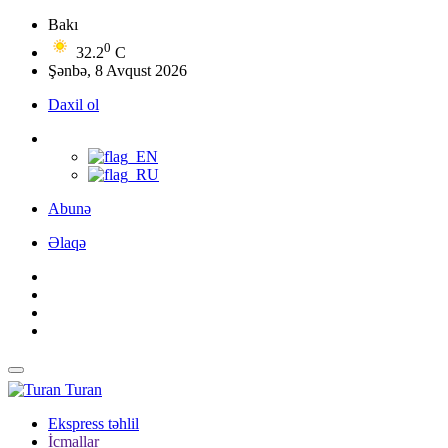
Bakı
0
32.2
C
Şənbə, 8 Avqust 2026
Daxil ol
Abunə
Əlaqə
Turan
Ekspress təhlil
İcmallar