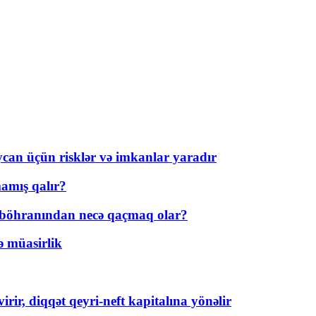
ycan üçün risklər və imkanlar yaradır
amış qalır?
t böhranından necə qaçmaq olar?
ə müasirlik
rir, diqqət qeyri-neft kapitalına yönəlir