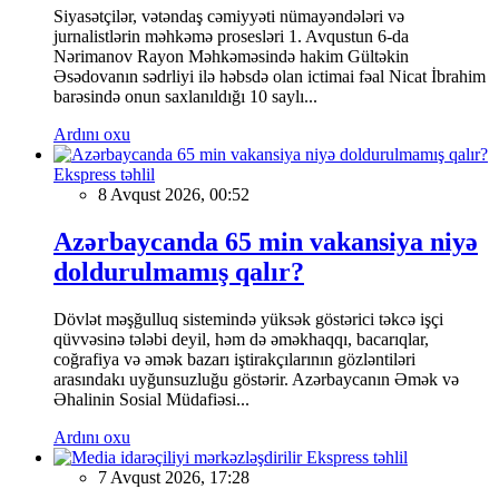
Siyasətçilər, vətəndaş cəmiyyəti nümayəndələri və
jurnalistlərin məhkəmə prosesləri 1. Avqustun 6-da
Nərimanov Rayon Məhkəməsində hakim Gültəkin
Əsədovanın sədrliyi ilə həbsdə olan ictimai fəal Nicat İbrahim
barəsində onun saxlanıldığı 10 saylı...
Ardını oxu
Ekspress təhlil
8 Avqust 2026, 00:52
Azərbaycanda 65 min vakansiya niyə
doldurulmamış qalır?
Dövlət məşğulluq sistemində yüksək göstərici təkcə işçi
qüvvəsinə tələbi deyil, həm də əməkhaqqı, bacarıqlar,
coğrafiya və əmək bazarı iştirakçılarının gözləntiləri
arasındakı uyğunsuzluğu göstərir. Azərbaycanın Əmək və
Əhalinin Sosial Müdafiəsi...
Ardını oxu
Ekspress təhlil
7 Avqust 2026, 17:28