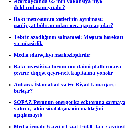
Azərbaycanda 65 min vakansiya niyə
doldurulmamış qalır?
Bakı metrosunun xətlərinin ayrılması:
nəqliyyat böhranından necə qaçmaq olar?
Təbriz azadlığının salnaməsi: Məşrutə hərəkatı
və müasirlik
Media idarəçiliyi mərkəzləşdirilir
Bakı investisiya forumunu daimi platformaya
çevirir, diqqət qeyri-neft kapitalına yönəlir
Ankara, İslamabad və Ər-Riyad kimə qarşı
birləşir?
SOFAZ Perunun energetika sektoruna sərmayə
yatırıb, lakin sövdələşmənin məbləğini
açıqlamayıb
Media icmalı: 6 avqust saat 16:00-dan 7 avqust