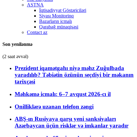
ASTNA
İqtisadiyyat Göstəriciləri
Siyası Monitorinq
Bazarların icmalı
Qarabağ münaqişəsi
Contact az
Son yenilənmə
(2 saat əvvəl)
Prezident iqamətgahı niyə məhz Zuğulbada
yaradılıb? Təbiətin özünün seçdiyi bir məkanın
tarixçəsi
Məhkəmə icmalı: 6–7 avqust 2026-cı il
Onilliklərə uzanan telefon zəngi
ABŞ-ın Rusiyaya qarşı yeni sanksiyaları
Azərbaycan üçün risklər və imkanlar yaradır