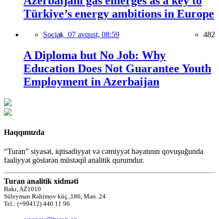
Azerbaijani gas emerges as a key to
Türkiye’s energy ambitions in Europe
Social,
07 avqust, 08:59
482
A Diploma but No Job: Why
Education Does Not Guarantee Youth
Employment in Azerbaijan
Haqqımızda
“Turan” siyasət, iqtisadiyyat və cəmiyyət həyatının qovuşuğunda
fəaliyyət göstərən müstəqil analitik qurumdur.
Turan analitik xidməti
Bakı, AZ1010
Süleyman Rəhimov küç.,186, Mən. 24
Tel.: (+99412) 440 11 96