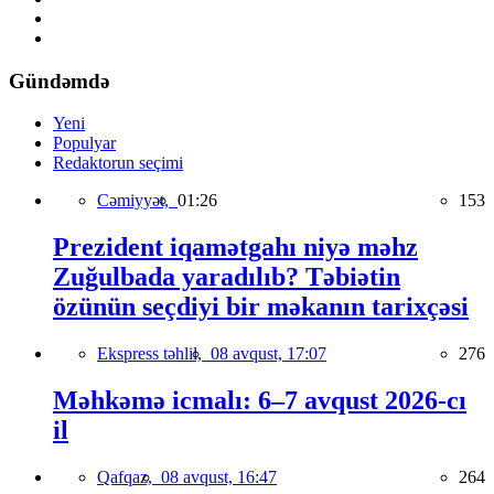
Gündəmdə
Yeni
Populyar
Redaktorun seçimi
Cəmiyyət,
01:26
153
Prezident iqamətgahı niyə məhz
Zuğulbada yaradılıb? Təbiətin
özünün seçdiyi bir məkanın tarixçəsi
Ekspress təhlil,
08 avqust, 17:07
276
Məhkəmə icmalı: 6–7 avqust 2026-cı
il
Qafqaz,
08 avqust, 16:47
264