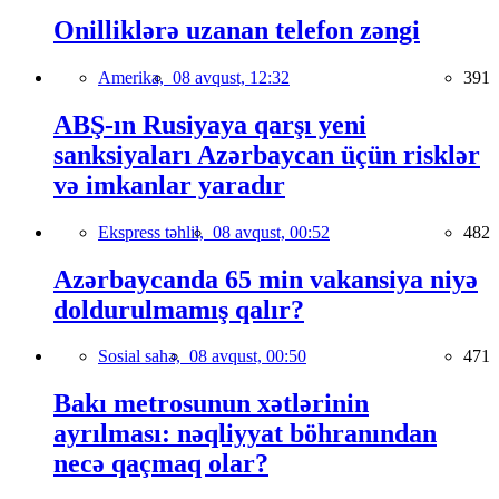
Onilliklərə uzanan telefon zəngi
Amerika,
08 avqust, 12:32
391
ABŞ-ın Rusiyaya qarşı yeni
sanksiyaları Azərbaycan üçün risklər
və imkanlar yaradır
Ekspress təhlil,
08 avqust, 00:52
482
Azərbaycanda 65 min vakansiya niyə
doldurulmamış qalır?
Sosial sahə,
08 avqust, 00:50
471
Bakı metrosunun xətlərinin
ayrılması: nəqliyyat böhranından
necə qaçmaq olar?