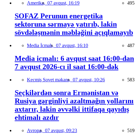
Amerika,
07 avqust, 16:19
495
SOFAZ Perunun energetika
sektoruna sərmayə yatırıb, lakin
sövdələşmənin məbləğini açıqlamayıb
Media İcmalı,
07 avqust, 16:10
487
Media icmalı: 6 avqust saat 16:00-dan
7 avqust 2026-cı il saat 16:00-dək
Keçmiş Sovet məkanı,
07 avqust, 10:26
583
Seçkilərdən sonra Ermənistan və
Rusiya gərginliyi azaltmağın yollarını
axtarır, lakin əvvəlki ittifaqa qayıdış
ehtimalı azdır
Avropa,
07 avqust, 09:23
519