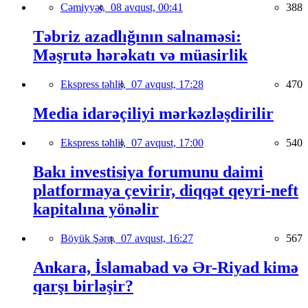
Cəmiyyət,
08 avqust, 00:41
388
Təbriz azadlığının salnaməsi:
Məşrutə hərəkatı və müasirlik
Ekspress təhlil,
07 avqust, 17:28
470
Media idarəçiliyi mərkəzləşdirilir
Ekspress təhlil,
07 avqust, 17:00
540
Bakı investisiya forumunu daimi
platformaya çevirir, diqqət qeyri-neft
kapitalına yönəlir
Böyük Şərq,
07 avqust, 16:27
567
Ankara, İslamabad və Ər-Riyad kimə
qarşı birləşir?