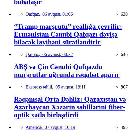
bahalaşır
Qafqaz,
06 avqust, 01:06
630
“Tramp marşrutu” reallığa çevrilir:
Ermənistan Cənubi Qafqazı dəyişə
biləcək layihəni sürətləndirir
Qafqaz,
06 avqust, 00:32
646
ABŞ və Çin Cənubi Qafqazda
marşrutlar uğrunda rəqabət aparır
Ekspress təhlil,
05 avqust, 18:11
807
Rəqəmsal Orta Dəhliz: Qazaxıstan və
Azərbaycan Xəzərin sahillərini fiber-
optik xətlə birləşdirdi
America,
07 avqust, 16:19
495