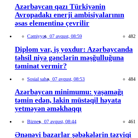
Azərbaycan qazı Türkiyənin
Avropadakı enerji ambisiyalarının
əsas elementinə çevrilir
Cəmiyyət,
07 avqust, 08:59
482
Diplom var, iş yoxdur: Azərbaycanda
təhsil niyə gənclərin məşğulluğuna
təminat vermir?
Sosial sahə,
07 avqust, 08:53
484
Azərbaycan minimumu: yaşamağı
təmin edən, lakin müstəqil həyata
yetməyən əməkhaqqı
Biznes,
07 avqust, 08:44
461
Ənənəvi bazarlar şəbəkələrin təzyiqi