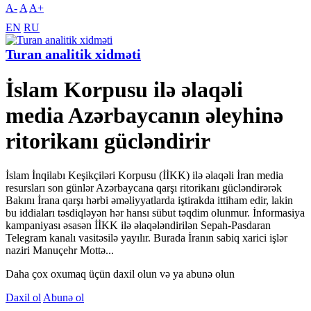
A-
A
A+
EN
RU
Turan analitik xidməti
İslam Korpusu ilə əlaqəli
media Azərbaycanın əleyhinə
ritorikanı gücləndirir
İslam İnqilabı Keşikçiləri Korpusu (İİKK) ilə əlaqəli İran media
resursları son günlər Azərbaycana qarşı ritorikanı gücləndirərək
Bakını İrana qarşı hərbi əməliyyatlarda iştirakda ittiham edir, lakin
bu iddiaları təsdiqləyən hər hansı sübut təqdim olunmur. İnformasiya
kampaniyası əsasən İİKK ilə əlaqələndirilən Sepah-Pasdaran
Telegram kanalı vasitəsilə yayılır. Burada İranın sabiq xarici işlər
naziri Manuçehr Mottə...
Daha çox oxumaq üçün daxil olun və ya abunə olun
Daxil ol
Abunə ol