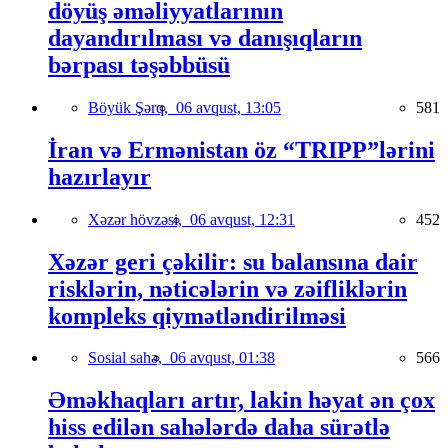
döyüş əməliyyatlarının
dayandırılması və danışıqların
bərpası təşəbbüsü
Böyük Şərq,
06 avqust, 13:05
581
İran və Ermənistan öz “TRIPP”lərini
hazırlayır
Xəzər hövzəsi,
06 avqust, 12:31
452
Xəzər geri çəkilir: su balansına dair
risklərin, nəticələrin və zəifliklərin
kompleks qiymətləndirilməsi
Sosial sahə,
06 avqust, 01:38
566
Əməkhaqları artır, lakin həyat ən çox
hiss edilən sahələrdə daha sürətlə