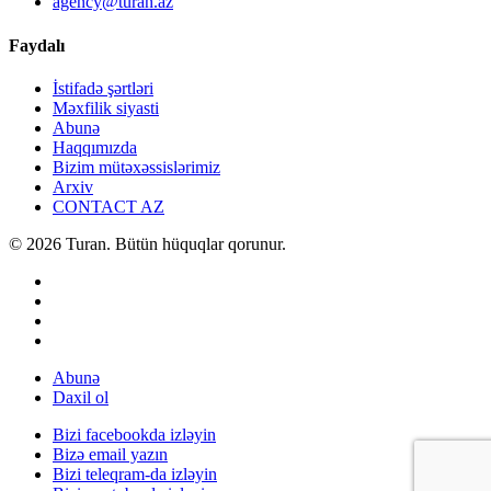
agency@turan.az
Faydalı
İstifadə şərtləri
Məxfilik siyasti
Abunə
Haqqımızda
Bizim mütəxəssislərimiz
Arxiv
CONTACT AZ
© 2026 Turan. Bütün hüquqlar qorunur.
Abunə
Daxil ol
Bizi facebookda izləyin
Bizə email yazın
Bizi teleqram-da izləyin