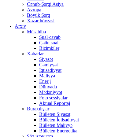
Cənub-Şərqi Asiya
Avropa
Böyük Şərq
Xəzər hövzəsi
Arxiv
Müsahibə
Sual-cavab
Çətin sual
Bizimkiler
Xəbərlər
Siyasət
Cəmiyyət
İqtisadiyyat
Maliyyə
Enerji
Dünyada
Mədəniyyət
Foto sessiyalar
Aktual Reportaj
Buraxılışlar
Bülleten Siyasət
Bülleten İqtisadiyyat
Bülleten Maliyyə
Bülleten Energetika
Söz istəyirəm