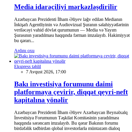
Media idarəçiliyi mərkəzləşdirilir
Azərbaycan Prezidenti İlham Əliyev ləğv edilən Medianın
İnkişafı Agentliyinin və Audiovizual Şuranın səlahiyyətlərinin
veriləcəyi vahid dövlət qurumunun — Media və Yayım
Şurasının yaradılması haqqında fərman imzalayıb. Hakimiyyət
bu qərarı...
Ardını oxu
Ekspress təhlil
7 Avqust 2026, 17:00
Bakı investisiya forumunu daimi
platformaya çevirir, diqqət qeyri-neft
kapitalına yönəlir
Azərbaycan Prezidenti İlham Əliyev Azərbaycan Beynəlxalq
İnvestisiya Forumunun Təşkilat Komitəsinin yaradılması
haqqında sərəncam imzalayıb. Bu qərar Bakının forumu
birdəfəlik tədbirdən qlobal investorlarla müntəzəm dialoq