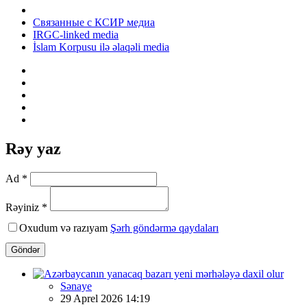
Связанные с КСИР медиа
IRGC-linked media
İslam Korpusu ilə əlaqəli media
Rəy yaz
Ad *
Rəyiniz *
Oxudum və razıyam
Şərh göndərmə qaydaları
Göndər
Sənaye
29 Aprel 2026 14:19