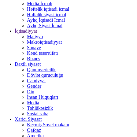
Media İcmalı
Həftəlik iqtisadi icmal
Həftəlik siyasi icmal
Aylıq İqtisadi İcmal
Aylıq Siyasi İcmal
İqtisadiyyat
Maliyyə
Makroiqtisadiyyat
Sənaye
Kənd təsərrüfatı
Biznes
Daxili siyasət
Qanunvericilik
Dövlət quruculuğu
Cəmiyyət
Gender
Din
İnsan Hüquqları
Media
Təhlükəsizlik
Sosial sahə
Xarici Siyasət
Keçmiş Sovet məkanı
Qafqaz
Amerika