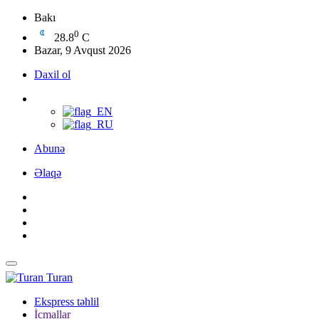
Bakı
0
28.8
C
Bazar, 9 Avqust 2026
Daxil ol
Abunə
Əlaqə
Turan
Ekspress təhlil
İcmallar