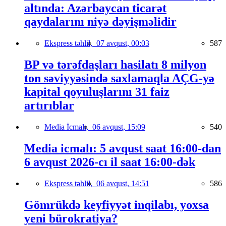
altında: Azərbaycan ticarət
qaydalarını niyə dəyişməlidir
Ekspress təhlil,
07 avqust, 00:03
587
BP və tərəfdaşları hasilatı 8 milyon
ton səviyyəsində saxlamaqla AÇG-yə
kapital qoyuluşlarını 31 faiz
artırıblar
Media İcmalı,
06 avqust, 15:09
540
Media icmalı: 5 avqust saat 16:00-dan
6 avqust 2026-cı il saat 16:00-dək
Ekspress təhlil,
06 avqust, 14:51
586
Gömrükdə keyfiyyət inqilabı, yoxsa
yeni bürokratiya?