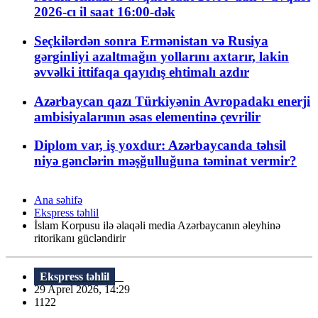
2026-cı il saat 16:00-dək
Seçkilərdən sonra Ermənistan və Rusiya
gərginliyi azaltmağın yollarını axtarır, lakin
əvvəlki ittifaqa qayıdış ehtimalı azdır
Azərbaycan qazı Türkiyənin Avropadakı enerji
ambisiyalarının əsas elementinə çevrilir
Diplom var, iş yoxdur: Azərbaycanda təhsil
niyə gənclərin məşğulluğuna təminat vermir?
Ana səhifə
Ekspress təhlil
İslam Korpusu ilə əlaqəli media Azərbaycanın əleyhinə
ritorikanı gücləndirir
Ekspress təhlil
29 Aprel 2026, 14:29
1122