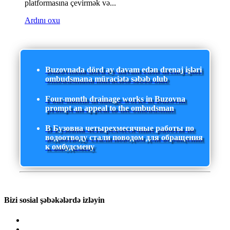
platformasına çevirmək və...
Ardını oxu
Buzovnada dörd ay davam edən drenaj işləri
ombudsmana müraciətə səbəb olub
Four-month drainage works in Buzovna
prompt an appeal to the ombudsman
В Бузовна четырехмесячные работы по
водоотводу стали поводом для обращения
к омбудсмену
Bizi sosial şəbəkələrdə izləyin