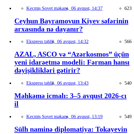
Keçmiş Sovet məkanı,
06 avqust, 14:37
623
Ceyhun Bayramovun Kiyev səfərinin
arxasında nə dayanır?
Ekspress təhlil,
06 avqust, 14:32
566
AZAL, ASCO və “Azərkosmos” üçün
yeni idarəetmə modeli: Fərman hansı
dəyişiklikləri gətirir?
Ekspress təhlil,
06 avqust, 13:43
540
Məhkəmə icmalı: 3–5 avqust 2026-cı
il
Keçmiş Sovet məkanı,
06 avqust, 13:19
549
Sülh naminə diplomatiya: Tokayevin