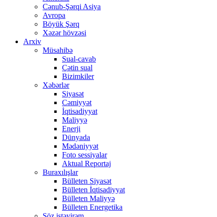
Cənub-Şərqi Asiya
Avropa
Böyük Şərq
Xəzər hövzəsi
Arxiv
Müsahibə
Sual-cavab
Çətin sual
Bizimkiler
Xəbərlər
Siyasət
Cəmiyyət
İqtisadiyyat
Maliyyə
Enerji
Dünyada
Mədəniyyət
Foto sessiyalar
Aktual Reportaj
Buraxılışlar
Bülleten Siyasət
Bülleten İqtisadiyyat
Bülleten Maliyyə
Bülleten Energetika
Söz istəyirəm