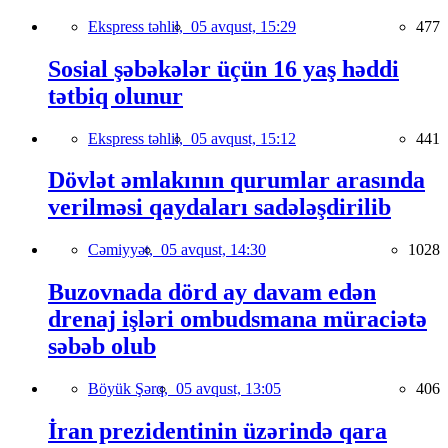
Ekspress təhlil,
05 avqust, 15:29
477
Sosial şəbəkələr üçün 16 yaş həddi
tətbiq olunur
Ekspress təhlil,
05 avqust, 15:12
441
Dövlət əmlakının qurumlar arasında
verilməsi qaydaları sadələşdirilib
Cəmiyyət,
05 avqust, 14:30
1028
Buzovnada dörd ay davam edən
drenaj işləri ombudsmana müraciətə
səbəb olub
Böyük Şərq,
05 avqust, 13:05
406
İran prezidentinin üzərində qara