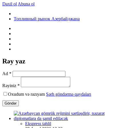
Daxil ol
Abunə ol
Топливный рынок Азербайджана
Rəy yaz
Ad *
Rəyiniz *
Oxudum və razıyam
Şərh göndərmə qaydaları
Göndər
Ekspress təhlil