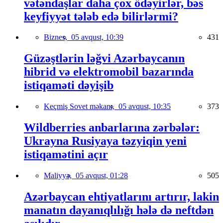
vətəndaşlar daha çox ödəyirlər, bəs
keyfiyyət tələb edə bilirlərmi?
Biznes,
05 avqust, 10:39
431
Güzəştlərin ləğvi Azərbaycanın
hibrid və elektromobil bazarında
istiqaməti dəyişib
Keçmiş Sovet məkanı,
05 avqust, 10:35
373
Wildberries anbarlarına zərbələr:
Ukrayna Rusiyaya təzyiqin yeni
istiqamətini açır
Maliyyə,
05 avqust, 01:28
505
Azərbaycan ehtiyatlarını artırır, lakin
manatın dayanıqlılığı hələ də neftdən