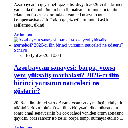
Azərbaycanın qeyri-neft-qaz iqtisadiyyatı 2026-cı ilin birinci
yarısında ölkənin ümumi daxili məhsul artımını tam təmin
edərək neft-qaz sektorunda davam edən azalmanı
kompensasiya edib. Lakin qeyri-neft artımının kəskin
zəifləməsi, tikinti...
Ardını oxu
Sənaye
16 İyul 2026, 10:03
Azərbaycan sənayesi: bərpa, yoxsa
yeni yüksəliş mərhələsi? 2026-cı ilin
birinci yarısının nəticələri nə
göstərir?
2026-cı ilin birinci yarısı Azərbaycan sənayesi üçün ehtiyatlı
nikbinlik dövrü olub. Ötən ilin ziddiyyətli dinamikasından
sonra emal sənayesinin bir çox sahəsi yenidən artım zonasına
qayıdıb, bəzi sahələr isə təsirli bərpa tempi nümayiş etdirib....
Ardını oxu