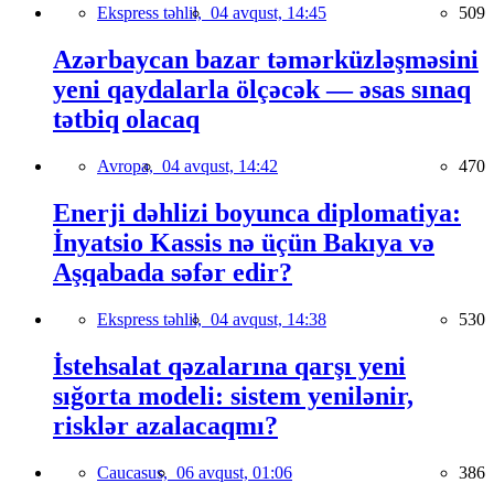
Ekspress təhlil,
04 avqust, 14:45
509
Azərbaycan bazar təmərküzləşməsini
yeni qaydalarla ölçəcək — əsas sınaq
tətbiq olacaq
Avropa,
04 avqust, 14:42
470
Enerji dəhlizi boyunca diplomatiya:
İnyatsio Kassis nə üçün Bakıya və
Aşqabada səfər edir?
Ekspress təhlil,
04 avqust, 14:38
530
İstehsalat qəzalarına qarşı yeni
sığorta modeli: sistem yenilənir,
risklər azalacaqmı?
Caucasus,
06 avqust, 01:06
386