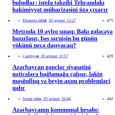
buludlar: istefa təkzibi Tehrandakı
hakimiyyət mübarizəsini üzə çıxarır
Ekspress təhlil,
05 avqust, 12:27
475
Metroda 10 aylıq sınaq: Bakı gələcəyə
hazırlaşır, bəs sərnişin bu günün
yükünü necə daşıyacaq?
Cəmiyyət,
05 avqust, 11:57
429
Azərbaycan gənclər siyasətini
nəticələrə bağlamağa çalışır, lakin
məşğulluq və beyin axını problemləri
qalır
Sosial sahə,
05 avqust, 10:44
442
Azərbaycanın kommunal hesabı: