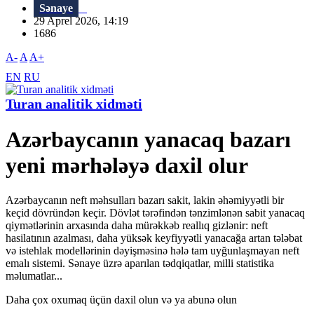
Sənaye
29 Aprel 2026, 14:19
1686
A-
A
A+
EN
RU
Turan analitik xidməti
Azərbaycanın yanacaq bazarı
yeni mərhələyə daxil olur
Azərbaycanın neft məhsulları bazarı sakit, lakin əhəmiyyətli bir
keçid dövründən keçir. Dövlət tərəfindən tənzimlənən sabit yanacaq
qiymətlərinin arxasında daha mürəkkəb reallıq gizlənir: neft
hasilatının azalması, daha yüksək keyfiyyətli yanacağa artan tələbat
və istehlak modellərinin dəyişməsinə hələ tam uyğunlaşmayan neft
emalı sistemi. Sənaye üzrə aparılan tədqiqatlar, milli statistika
məlumatlar...
Daha çox oxumaq üçün daxil olun və ya abunə olun