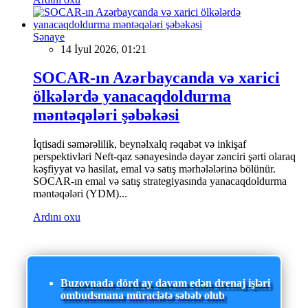
Sənaye
14 İyul 2026, 01:21
SOCAR-ın Azərbaycanda və xarici
ölkələrdə yanacaqdoldurma
məntəqələri şəbəkəsi
İqtisadi səmərəlilik, beynəlxalq rəqabət və inkişaf
perspektivləri Neft-qaz sənayesində dəyər zənciri şərti olaraq
kəşfiyyat və hasilat, emal və satış mərhələlərinə bölünür.
SOCAR-ın emal və satış strategiyasında yanacaqdoldurma
məntəqələri (YDM)...
Ardını oxu
Buzovnada dörd ay davam edən drenaj işləri
ombudsmana müraciətə səbəb olub