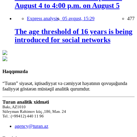
August 4 to 4:00 p.m. on August 5
Express analysis,
05 avqust, 15:29
477
The age threshold of 16 years is being
introduced for social networks
Haqqımızda
“Turan” siyasət, iqtisadiyyat və cəmiyyət həyatının qovuşuğunda
fəaliyyət göstərən müstəqil analitik qurumdur.
Turan analitik xidməti
Bakı, AZ1010
Süleyman Rəhimov küç.,186, Mən. 24
Tel.: (+99412) 440 11 96
agency@turan.az