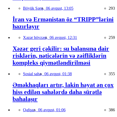
Böyük Şərq,
06 avqust, 13:05
293
İran və Ermənistan öz “TRIPP”lərini
hazırlayır
Xəzər hövzəsi,
06 avqust, 12:31
259
Xəzər geri çəkilir: su balansına dair
risklərin, nəticələrin və zəifliklərin
kompleks qiymətləndirilməsi
Sosial sahə,
06 avqust, 01:38
355
Əməkhaqları artır, lakin həyat ən çox
hiss edilən sahələrdə daha sürətlə
bahalaşır
Qafqaz,
06 avqust, 01:06
386