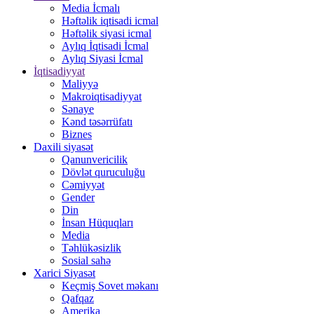
Media İcmalı
Həftəlik iqtisadi icmal
Həftəlik siyasi icmal
Aylıq İqtisadi İcmal
Aylıq Siyasi İcmal
İqtisadiyyat
Maliyyə
Makroiqtisadiyyat
Sənaye
Kənd təsərrüfatı
Biznes
Daxili siyasət
Qanunvericilik
Dövlət quruculuğu
Cəmiyyət
Gender
Din
İnsan Hüquqları
Media
Təhlükəsizlik
Sosial sahə
Xarici Siyasət
Keçmiş Sovet məkanı
Qafqaz
Amerika