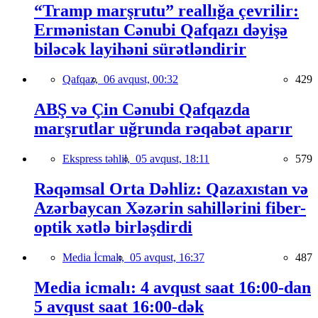
“Tramp marşrutu” reallığa çevrilir:
Ermənistan Cənubi Qafqazı dəyişə
biləcək layihəni sürətləndirir
Qafqaz,
06 avqust, 00:32
429
ABŞ və Çin Cənubi Qafqazda
marşrutlar uğrunda rəqabət aparır
Ekspress təhlil,
05 avqust, 18:11
579
Rəqəmsal Orta Dəhliz: Qazaxıstan və
Azərbaycan Xəzərin sahillərini fiber-
optik xətlə birləşdirdi
Media İcmalı,
05 avqust, 16:37
487
Media icmalı: 4 avqust saat 16:00-dan
5 avqust saat 16:00-dək