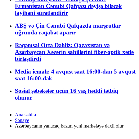
Ermənistan Cənubi Qafqazı dəyişə biləcək
layihəni sürətləndirir
ABŞ və Çin Cənubi Qafqazda marşrutlar
uğrunda rəqabət aparır
Rəqəmsal Orta Dəhliz: Qazaxıstan və
Azərbaycan Xəzərin sahillərini fiber-optik xətlə
birləşdirdi
Media icmalı: 4 avqust saat 16:00-dan 5 avqust
saat 16:00-dək
Sosial şəbəkələr üçün 16 yaş həddi tətbiq
olunur
Ana səhifə
Sənaye
Azərbaycanın yanacaq bazarı yeni mərhələyə daxil olur