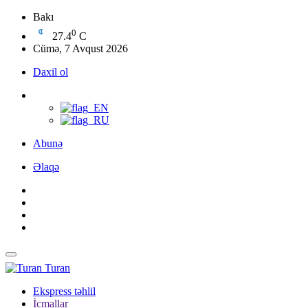
Bakı
0
27.4
C
Cümə, 7 Avqust 2026
Daxil ol
Abunə
Əlaqə
Turan
Ekspress təhlil
İcmallar