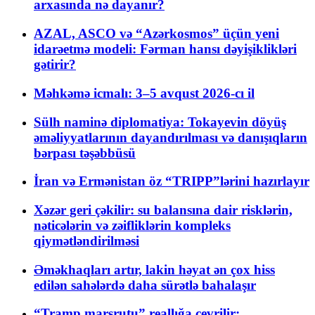
arxasında nə dayanır?
AZAL, ASCO və “Azərkosmos” üçün yeni
idarəetmə modeli: Fərman hansı dəyişiklikləri
gətirir?
Məhkəmə icmalı: 3–5 avqust 2026-cı il
Sülh naminə diplomatiya: Tokayevin döyüş
əməliyyatlarının dayandırılması və danışıqların
bərpası təşəbbüsü
İran və Ermənistan öz “TRIPP”lərini hazırlayır
Xəzər geri çəkilir: su balansına dair risklərin,
nəticələrin və zəifliklərin kompleks
qiymətləndirilməsi
Əməkhaqları artır, lakin həyat ən çox hiss
edilən sahələrdə daha sürətlə bahalaşır
“Tramp marşrutu” reallığa çevrilir: