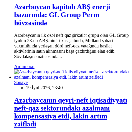
Azərbaycan kapitalı ABŞ enerji
bazarında: GL Group Perm
hövzəsində
Azərbaycanın ilk özəl neft-qaz şirkətlər qrupu olan GL Group
iyulun 23-də ABŞ-nin Texas ştatında, Midland şəhəri
yaxınlığında yerləşən dörd neft-qaz yatağında hasilat
aktivlərinin satın alınmasını başa çatdırdığını elan edib.
Sövdələşmə nəticəsində...
Ardını oxu
Sənaye
19 İyul 2026, 23:40
Azərbaycanın qeyri-neft iqtisadiyyatı
neft-qaz sektorundakı azalmanı
kompensasiya etdi, lakin artım
zəiflədi