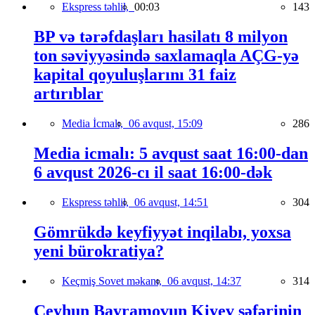
Ekspress təhlil,
00:03
143
BP və tərəfdaşları hasilatı 8 milyon
ton səviyyəsində saxlamaqla AÇG-yə
kapital qoyuluşlarını 31 faiz
artırıblar
Media İcmalı,
06 avqust, 15:09
286
Media icmalı: 5 avqust saat 16:00-dan
6 avqust 2026-cı il saat 16:00-dək
Ekspress təhlil,
06 avqust, 14:51
304
Gömrükdə keyfiyyət inqilabı, yoxsa
yeni bürokratiya?
Keçmiş Sovet məkanı,
06 avqust, 14:37
314
Ceyhun Bayramovun Kiyev səfərinin