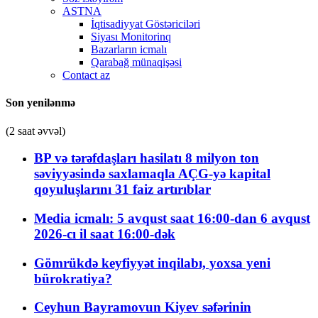
ASTNA
İqtisadiyyat Göstəriciləri
Siyası Monitorinq
Bazarların icmalı
Qarabağ münaqişəsi
Contact az
Son yenilənmə
(2 saat əvvəl)
BP və tərəfdaşları hasilatı 8 milyon ton
səviyyəsində saxlamaqla AÇG-yə kapital
qoyuluşlarını 31 faiz artırıblar
Media icmalı: 5 avqust saat 16:00-dan 6 avqust
2026-cı il saat 16:00-dək
Gömrükdə keyfiyyət inqilabı, yoxsa yeni
bürokratiya?
Ceyhun Bayramovun Kiyev səfərinin