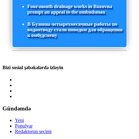
Four-month drainage works in Buzovna
prompt an appeal to the ombudsman
В Бузовна четырехмесячные работы по
водоотводу стали поводом для обращения
к омбудсмену
Bizi sosial şəbəkələrdə izləyin
Gündəmdə
Yeni
Populyar
Redaktorun seçimi