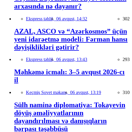
arxasında nə dayanır?
Ekspress təhlil,
06 avqust, 14:32
302
AZAL, ASCO və “Azərkosmos” üçün
yeni idarəetmə modeli: Fərman hansı
dəyişiklikləri gətirir?
Ekspress təhlil,
06 avqust, 13:43
293
Məhkəmə icmalı: 3–5 avqust 2026-cı
il
Keçmiş Sovet məkanı,
06 avqust, 13:19
310
Sülh naminə diplomatiya: Tokayevin
döyüş əməliyyatlarının
dayandırılması və danışıqların
bərpası təşəbbüsü