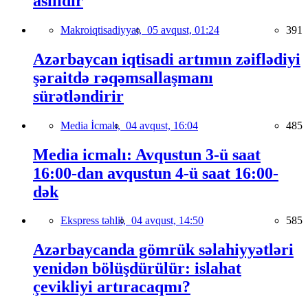
asılıdır
Makroiqtisadiyyat,
05 avqust, 01:24
391
Azərbaycan iqtisadi artımın zəiflədiyi
şəraitdə rəqəmsallaşmanı
sürətləndirir
Media İcmalı,
04 avqust, 16:04
485
Media icmalı: Avqustun 3-ü saat
16:00-dan avqustun 4-ü saat 16:00-
dək
Ekspress təhlil,
04 avqust, 14:50
585
Azərbaycanda gömrük səlahiyyətləri
yenidən bölüşdürülür: islahat
çevikliyi artıracaqmı?