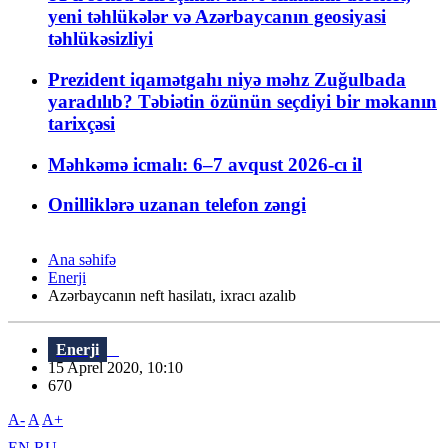
yeni təhlükələr və Azərbaycanın geosiyasi
təhlükəsizliyi
Prezident iqamətgahı niyə məhz Zuğulbada
yaradılıb? Təbiətin özünün seçdiyi bir məkanın
tarixçəsi
Məhkəmə icmalı: 6–7 avqust 2026-cı il
Onilliklərə uzanan telefon zəngi
Ana səhifə
Enerji
Azərbaycanın neft hasilatı, ixracı azalıb
Enerji
15 Aprel 2020, 10:10
670
A-
A
A+
EN
RU