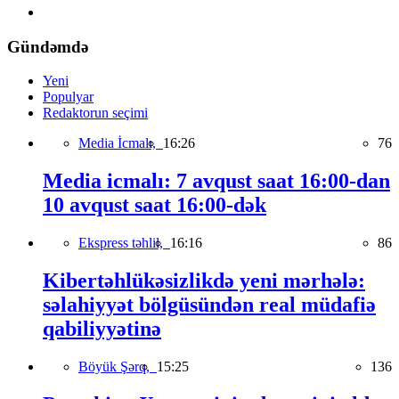
Gündəmdə
Yeni
Populyar
Redaktorun seçimi
Media İcmalı,
16:26
76
Media icmalı: 7 avqust saat 16:00-dan
10 avqust saat 16:00-dək
Ekspress təhlil,
16:16
86
Kibertəhlükəsizlikdə yeni mərhələ:
səlahiyyət bölgüsündən real müdafiə
qabiliyyətinə
Böyük Şərq,
15:25
136