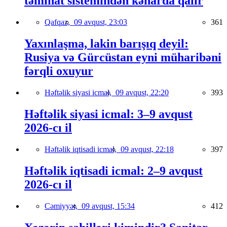
təminat sistemindən kənarda qalır
Qafqaz,
09 avqust, 23:03
361
Yaxınlaşma, lakin barışıq deyil:
Rusiya və Gürcüstan eyni müharibəni
fərqli oxuyur
Həftəlik siyasi icmal,
09 avqust, 22:20
393
Həftəlik siyasi icmal: 3–9 avqust
2026-cı il
Həftəlik iqtisadi icmal,
09 avqust, 22:18
397
Həftəlik iqtisadi icmal: 2–9 avqust
2026-cı il
Cəmiyyət,
09 avqust, 15:34
412