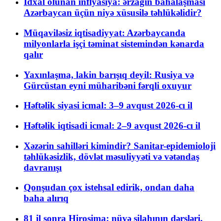
İdxal olunan inflyasiya: ərzağın bahalaşması
Azərbaycan üçün niyə xüsusilə təhlükəlidir?
Müqaviləsiz iqtisadiyyat: Azərbaycanda
milyonlarla işçi təminat sistemindən kənarda
qalır
Yaxınlaşma, lakin barışıq deyil: Rusiya və
Gürcüstan eyni müharibəni fərqli oxuyur
Həftəlik siyasi icmal: 3–9 avqust 2026-cı il
Həftəlik iqtisadi icmal: 2–9 avqust 2026-cı il
Xəzərin sahilləri kimindir? Sanitar-epidemioloji
təhlükəsizlik, dövlət məsuliyyəti və vətəndaş
davranışı
Qonşudan çox istehsal edirik, ondan daha
baha alırıq
81 il sonra Hiroşima: nüvə silahının dərsləri,