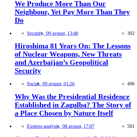
We Produce More Than Our
Neighbour, Yet Pay More Than They
Do
Security,
09 avqust, 13:40
392
Hiroshima 81 Years On: The Lessons
of Nuclear Weapons, New Threats
and Azerbaijan’s Geopolitical
Security
Social,
09 avqust, 01:26
496
Why Was the Presidential Residence
Established in Zagulba? The Story of
a Place Chosen by Nature Itself
Express analysis,
08 avqust, 17:07
501