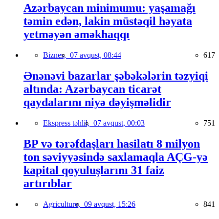
Azərbaycan minimumu: yaşamağı
təmin edən, lakin müstəqil həyata
yetməyən əməkhaqqı
Biznes,
07 avqust, 08:44
617
Ənənəvi bazarlar şəbəkələrin təzyiqi
altında: Azərbaycan ticarət
qaydalarını niyə dəyişməlidir
Ekspress təhlil,
07 avqust, 00:03
751
BP və tərəfdaşları hasilatı 8 milyon
ton səviyyəsində saxlamaqla AÇG-yə
kapital qoyuluşlarını 31 faiz
artırıblar
Agriculture,
09 avqust, 15:26
841