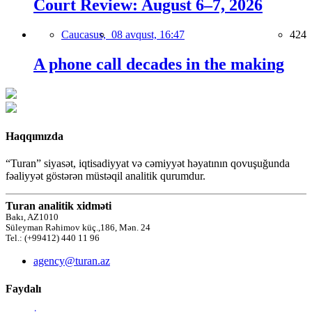
Court Review: August 6–7, 2026
Caucasus,
08 avqust, 16:47
424
A phone call decades in the making
Haqqımızda
“Turan” siyasət, iqtisadiyyat və cəmiyyət həyatının qovuşuğunda
fəaliyyət göstərən müstəqil analitik qurumdur.
Turan analitik xidməti
Bakı, AZ1010
Süleyman Rəhimov küç.,186, Mən. 24
Tel.: (+99412) 440 11 96
agency@turan.az
Faydalı