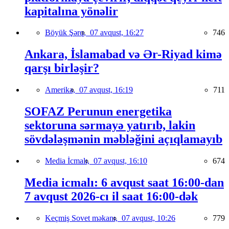
kapitalına yönəlir
Böyük Şərq,
07 avqust, 16:27
746
Ankara, İslamabad və Ər-Riyad kimə
qarşı birləşir?
Amerika,
07 avqust, 16:19
711
SOFAZ Perunun energetika
sektoruna sərmayə yatırıb, lakin
sövdələşmənin məbləğini açıqlamayıb
Media İcmalı,
07 avqust, 16:10
674
Media icmalı: 6 avqust saat 16:00-dan
7 avqust 2026-cı il saat 16:00-dək
Keçmiş Sovet məkanı,
07 avqust, 10:26
779