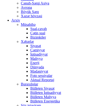
Cənub-Şərqi Asiya
Avropa
Böyük Şərq
Xəzər hövzəsi
Arxiv
Müsahibə
Sual-cavab
Çətin sual
Bizimkiler
Xəbərlər
Siyasət
Cəmiyyət
İqtisadiyyat
Maliyyə
Enerji
Dünyada
Mədəniyyət
Foto sessiyalar
Aktual Reportaj
Buraxılışlar
Bülleten Siyasət
Bülleten İqtisadiyyat
Bülleten Maliyyə
Bülleten Energetika
Söz istəyirəm