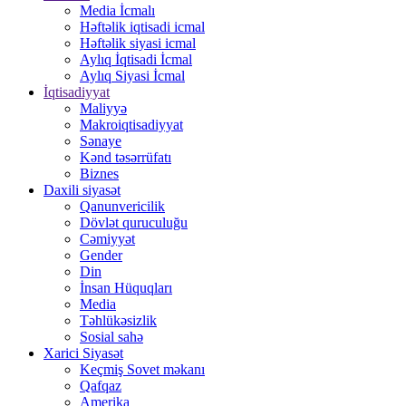
Media İcmalı
Həftəlik iqtisadi icmal
Həftəlik siyasi icmal
Aylıq İqtisadi İcmal
Aylıq Siyasi İcmal
İqtisadiyyat
Maliyyə
Makroiqtisadiyyat
Sənaye
Kənd təsərrüfatı
Biznes
Daxili siyasət
Qanunvericilik
Dövlət quruculuğu
Cəmiyyət
Gender
Din
İnsan Hüquqları
Media
Təhlükəsizlik
Sosial sahə
Xarici Siyasət
Keçmiş Sovet məkanı
Qafqaz
Amerika