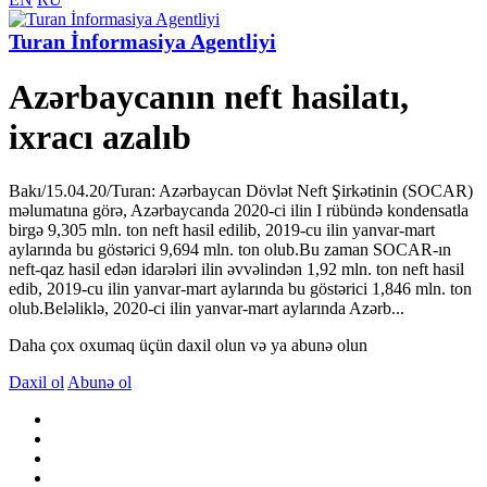
Turan İnformasiya Agentliyi
Azərbaycanın neft hasilatı,
ixracı azalıb
Bakı/15.04.20/Turan: Azərbaycan Dövlət Neft Şirkətinin (SOCAR)
məlumatına görə, Azərbaycanda 2020-ci ilin I rübündə kondensatla
birgə 9,305 mln. ton neft hasil edilib, 2019-cu ilin yanvar-mart
aylarında bu göstərici 9,694 mln. ton olub.Bu zaman SOCAR-ın
neft-qaz hasil edən idarələri ilin əvvəlindən 1,92 mln. ton neft hasil
edib, 2019-cu ilin yanvar-mart aylarında bu göstərici 1,846 mln. ton
olub.Beləliklə, 2020-ci ilin yanvar-mart aylarında Azərb...
Daha çox oxumaq üçün daxil olun və ya abunə olun
Daxil ol
Abunə ol