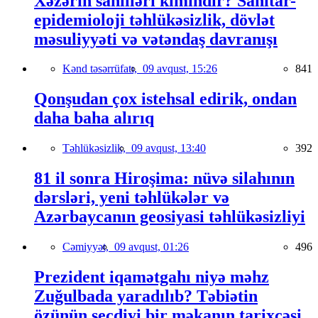
Xəzərin sahilləri kimindir? Sanitar-
epidemioloji təhlükəsizlik, dövlət
məsuliyyəti və vətəndaş davranışı
Kənd təsərrüfatı,
09 avqust, 15:26
841
Qonşudan çox istehsal edirik, ondan
daha baha alırıq
Təhlükəsizlik,
09 avqust, 13:40
392
81 il sonra Hiroşima: nüvə silahının
dərsləri, yeni təhlükələr və
Azərbaycanın geosiyasi təhlükəsizliyi
Cəmiyyət,
09 avqust, 01:26
496
Prezident iqamətgahı niyə məhz
Zuğulbada yaradılıb? Təbiətin
özünün seçdiyi bir məkanın tarixçəsi