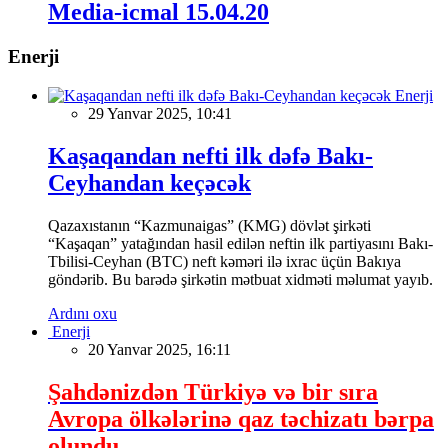
Media-icmal 15.04.20
Enerji
Enerji
29 Yanvar 2025, 10:41
Kaşaqandan nefti ilk dəfə Bakı-
Ceyhandan keçəcək
Qazaxıstanın “Kazmunaigas” (KMG) dövlət şirkəti
“Kaşaqan” yatağından hasil edilən neftin ilk partiyasını Bakı-
Tbilisi-Ceyhan (BTC) neft kəməri ilə ixrac üçün Bakıya
göndərib. Bu barədə şirkətin mətbuat xidməti məlumat yayıb.
Ardını oxu
Enerji
20 Yanvar 2025, 16:11
Şahdənizdən Türkiyə və bir sıra
Avropa ölkələrinə qaz təchizatı bərpa
olundu