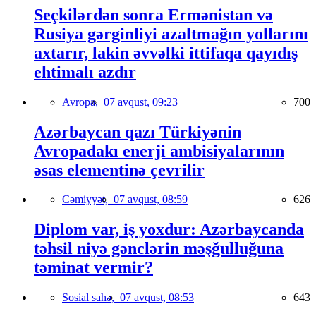
Seçkilərdən sonra Ermənistan və
Rusiya gərginliyi azaltmağın yollarını
axtarır, lakin əvvəlki ittifaqa qayıdış
ehtimalı azdır
Avropa,
07 avqust, 09:23
700
Azərbaycan qazı Türkiyənin
Avropadakı enerji ambisiyalarının
əsas elementinə çevrilir
Cəmiyyət,
07 avqust, 08:59
626
Diplom var, iş yoxdur: Azərbaycanda
təhsil niyə gənclərin məşğulluğuna
təminat vermir?
Sosial sahə,
07 avqust, 08:53
643