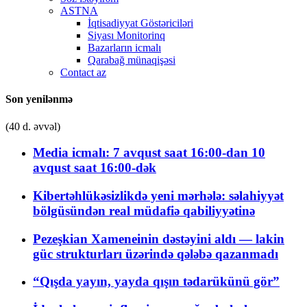
ASTNA
İqtisadiyyat Göstəriciləri
Siyası Monitorinq
Bazarların icmalı
Qarabağ münaqişəsi
Contact az
Son yenilənmə
(40 d. əvvəl)
Media icmalı: 7 avqust saat 16:00-dan 10
avqust saat 16:00-dək
Kibertəhlükəsizlikdə yeni mərhələ: səlahiyyət
bölgüsündən real müdafiə qabiliyyətinə
Pezeşkian Xameneinin dəstəyini aldı — lakin
güc strukturları üzərində qələbə qazanmadı
“Qışda yayın, yayda qışın tədarükünü gör”