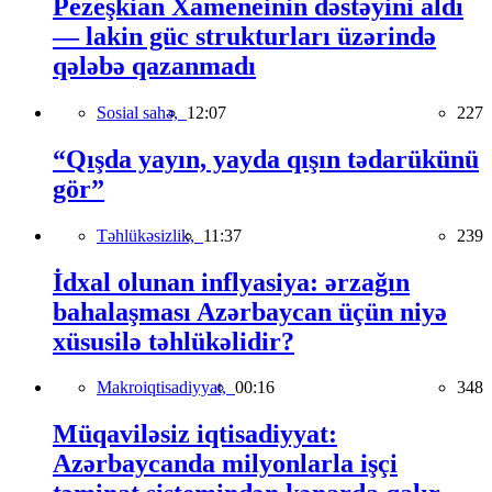
Pezeşkian Xameneinin dəstəyini aldı
— lakin güc strukturları üzərində
qələbə qazanmadı
Sosial sahə,
12:07
227
“Qışda yayın, yayda qışın tədarükünü
gör”
Təhlükəsizlik,
11:37
239
İdxal olunan inflyasiya: ərzağın
bahalaşması Azərbaycan üçün niyə
xüsusilə təhlükəlidir?
Makroiqtisadiyyat,
00:16
348
Müqaviləsiz iqtisadiyyat:
Azərbaycanda milyonlarla işçi