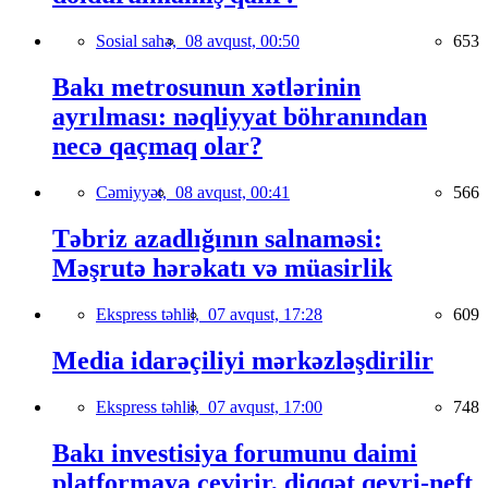
Sosial sahə,
08 avqust, 00:50
653
Bakı metrosunun xətlərinin
ayrılması: nəqliyyat böhranından
necə qaçmaq olar?
Cəmiyyət,
08 avqust, 00:41
566
Təbriz azadlığının salnaməsi:
Məşrutə hərəkatı və müasirlik
Ekspress təhlil,
07 avqust, 17:28
609
Media idarəçiliyi mərkəzləşdirilir
Ekspress təhlil,
07 avqust, 17:00
748
Bakı investisiya forumunu daimi
platformaya çevirir, diqqət qeyri-neft