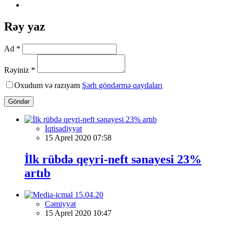
Rəy yaz
Ad *
Rəyiniz *
Oxudum və razıyam
Şərh göndərmə qaydaları
Göndər
İqtisadiyyat
15 Aprel 2020 07:58
İlk rübdə qeyri-neft sənayesi 23%
artıb
Cəmiyyət
15 Aprel 2020 10:47