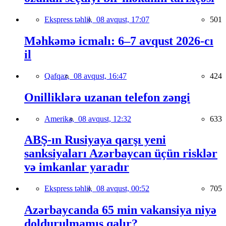
Ekspress təhlil,
08 avqust, 17:07
501
Məhkəmə icmalı: 6–7 avqust 2026-cı
il
Qafqaz,
08 avqust, 16:47
424
Onilliklərə uzanan telefon zəngi
Amerika,
08 avqust, 12:32
633
ABŞ-ın Rusiyaya qarşı yeni
sanksiyaları Azərbaycan üçün risklər
və imkanlar yaradır
Ekspress təhlil,
08 avqust, 00:52
705
Azərbaycanda 65 min vakansiya niyə
doldurulmamış qalır?