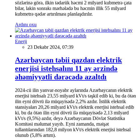
sözlərinə görə, ilkin tədarük həcmi 2 milyard kubmetrə çata
bilər, lakin sonrakı mərhələdə bu həcmin illik 55 milyard
kubmetrə qədər artırılması planlaşdırılır.
Ardını oxu
Enerji
23 Dekabr 2024, 07:39
Azərbaycan təbii qazdan elektrik
enerjisi istehsalını 11 ay ərzində
əhəmiyyətli dərəcədə azaltdı
2024-cü ilin yanvar-noyabr aylarında Azərbaycanın elektrik
enerjisi istehsalı 23,55 milyard kVt/s təşkil edib ki, bu da ötən
ilin eyni dövrü ilə müqayisədə 2,2% azdır. İstilik elektrik
stansiyaları 20,26 milyard kVt/s elektrik enerjisi istehsal edib
ki, bu da ötən ilin eyni dövrü ilə müqayisədə 2,13 milyard
kVt/s (9,5%) azdır, deyə Azərbaycanın Dövlət Statistika
Komitəsi məlumat yayıb. Eyni zamanda, məişət
tullantılarından 182,8 milyon kVt/s elektrik enerjisi istehsal
olunub (5,8% artım).