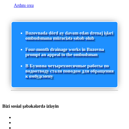
Ardını oxu
Buzovnada dörd ay davam edən drenaj işləri
ombudsmana müraciətə səbəb olub
Four-month drainage works in Buzovna
prompt an appeal to the ombudsman
В Бузовна четырехмесячные работы по
водоотводу стали поводом для обращения
к омбудсмену
Bizi sosial şəbəkələrdə izləyin