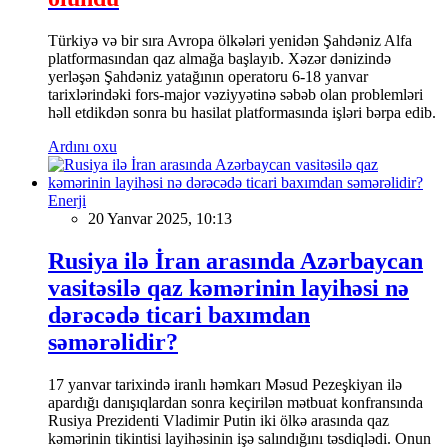
Türkiyə və bir sıra Avropa ölkələri yenidən Şahdəniz Alfa
platformasından qaz almağa başlayıb. Xəzər dənizində
yerləşən Şahdəniz yatağının operatoru 6-18 yanvar
tarixlərindəki fors-major vəziyyətinə səbəb olan problemləri
həll etdikdən sonra bu hasilat platformasında işləri bərpa edib.
Ardını oxu
Enerji
20 Yanvar 2025, 10:13
Rusiya ilə İran arasında Azərbaycan
vasitəsilə qaz kəmərinin layihəsi nə
dərəcədə ticari baxımdan
səmərəlidir?
17 yanvar tarixində iranlı həmkarı Məsud Pezeşkiyan ilə
apardığı danışıqlardan sonra keçirilən mətbuat konfransında
Rusiya Prezidenti Vladimir Putin iki ölkə arasında qaz
kəmərinin tikintisi layihəsinin işə salındığını təsdiqlədi. Onun