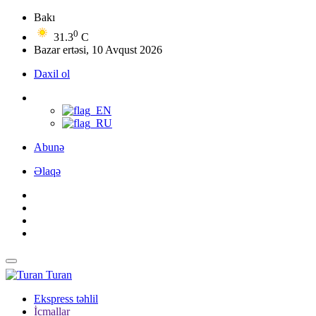
Bakı
0
31.3
C
Bazar ertəsi, 10 Avqust 2026
Daxil ol
Abunə
Əlaqə
Turan
Ekspress təhlil
İcmallar