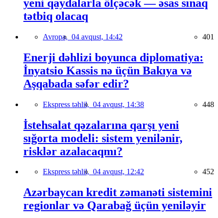
yeni qaydalarla ölçəcək — əsas sınaq
tətbiq olacaq
Avropa,
04 avqust, 14:42
401
Enerji dəhlizi boyunca diplomatiya:
İnyatsio Kassis nə üçün Bakıya və
Aşqabada səfər edir?
Ekspress təhlil,
04 avqust, 14:38
448
İstehsalat qəzalarına qarşı yeni
sığorta modeli: sistem yenilənir,
risklər azalacaqmı?
Ekspress təhlil,
04 avqust, 12:42
452
Azərbaycan kredit zəmanəti sistemini
regionlar və Qarabağ üçün yeniləyir