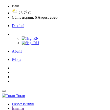
Bakı
0
25.7
C
Cümə axşamı, 6 Avqust 2026
Daxil ol
Abunə
Əlaqə
Turan
Ekspress təhlil
İcmallar