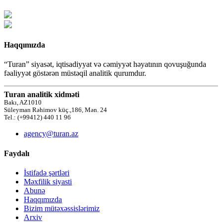
Haqqımızda
“Turan” siyasət, iqtisadiyyat və cəmiyyət həyatının qovuşuğunda
fəaliyyət göstərən müstəqil analitik qurumdur.
Turan analitik xidməti
Bakı, AZ1010
Süleyman Rəhimov küç.,186, Mən. 24
Tel.: (+99412) 440 11 96
agency@turan.az
Faydalı
İstifadə şərtləri
Məxfilik siyasti
Abunə
Haqqımızda
Bizim mütəxəssislərimiz
Arxiv