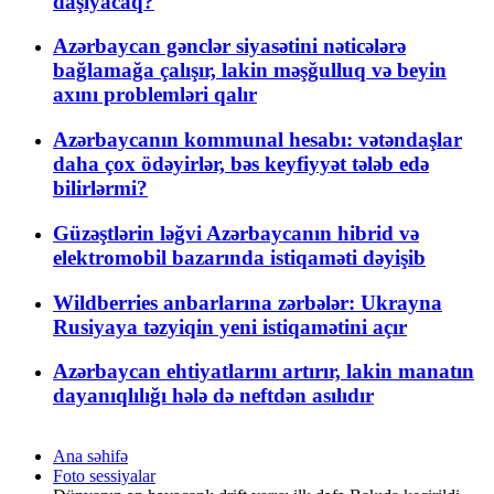
daşıyacaq?
Azərbaycan gənclər siyasətini nəticələrə
bağlamağa çalışır, lakin məşğulluq və beyin
axını problemləri qalır
Azərbaycanın kommunal hesabı: vətəndaşlar
daha çox ödəyirlər, bəs keyfiyyət tələb edə
bilirlərmi?
Güzəştlərin ləğvi Azərbaycanın hibrid və
elektromobil bazarında istiqaməti dəyişib
Wildberries anbarlarına zərbələr: Ukrayna
Rusiyaya təzyiqin yeni istiqamətini açır
Azərbaycan ehtiyatlarını artırır, lakin manatın
dayanıqlılığı hələ də neftdən asılıdır
Ana səhifə
Foto sessiyalar