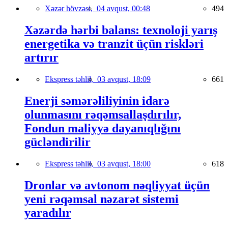
Xəzər hövzəsi,
04 avqust, 00:48
494
Xəzərdə hərbi balans: texnoloji yarış
energetika və tranzit üçün riskləri
artırır
Ekspress təhlil,
03 avqust, 18:09
661
Enerji səmərəliliyinin idarə
olunmasını rəqəmsallaşdırılır,
Fondun maliyyə dayanıqlığını
gücləndirilir
Ekspress təhlil,
03 avqust, 18:00
618
Dronlar və avtonom nəqliyyat üçün
yeni rəqəmsal nəzarət sistemi
yaradılır