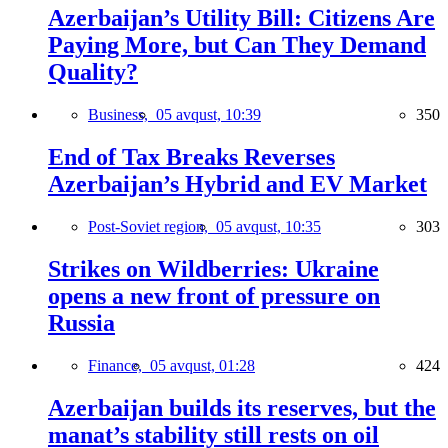
Azerbaijan’s Utility Bill: Citizens Are
Paying More, but Can They Demand
Quality?
Business,
05 avqust, 10:39
350
End of Tax Breaks Reverses
Azerbaijan’s Hybrid and EV Market
Post-Soviet region,
05 avqust, 10:35
303
Strikes on Wildberries: Ukraine
opens a new front of pressure on
Russia
Finance,
05 avqust, 01:28
424
Azerbaijan builds its reserves, but the
manat’s stability still rests on oil