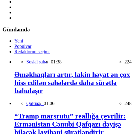
Gündəmdə
Yeni
Populyar
Redaktorun seçimi
Sosial sahə,
01:38
224
Əməkhaqları artır, lakin həyat ən çox
hiss edilən sahələrdə daha sürətlə
bahalaşır
Qafqaz,
01:06
248
“Tramp marşrutu” reallığa çevrilir:
Ermənistan Cənubi Qafqazı dəyişə
biləcək layihəni sürətləndirir