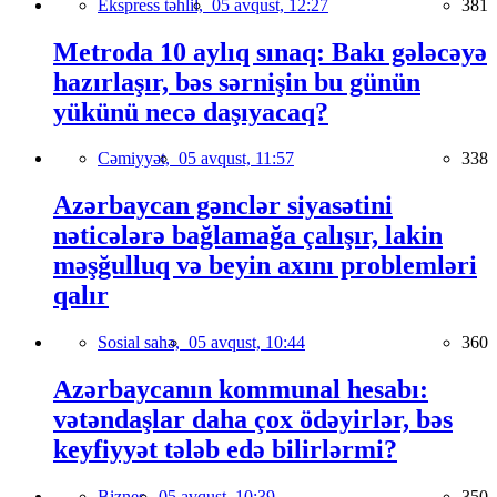
Ekspress təhlil,
05 avqust, 12:27
381
Metroda 10 aylıq sınaq: Bakı gələcəyə
hazırlaşır, bəs sərnişin bu günün
yükünü necə daşıyacaq?
Cəmiyyət,
05 avqust, 11:57
338
Azərbaycan gənclər siyasətini
nəticələrə bağlamağa çalışır, lakin
məşğulluq və beyin axını problemləri
qalır
Sosial sahə,
05 avqust, 10:44
360
Azərbaycanın kommunal hesabı:
vətəndaşlar daha çox ödəyirlər, bəs
keyfiyyət tələb edə bilirlərmi?
Biznes,
05 avqust, 10:39
350