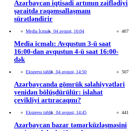
Azərbaycan iqtisadi artımın zəiflədiyi
şəraitdə rəqəmsallaşmanı
sürətləndirir
Media İcmalı,
04 avqust, 16:04
407
Media icmalı: Avqustun 3-ü saat
16:00-dan avqustun 4-ü saat 16:00-
dək
Ekspress təhlil,
04 avqust, 14:50
507
Azərbaycanda gömrük səlahiyyətləri
yenidən bölüşdürülür: islahat
çevikliyi artıracaqmı?
Ekspress təhlil,
04 avqust, 14:45
441
Azərbaycan bazar təmərküzləşməsini