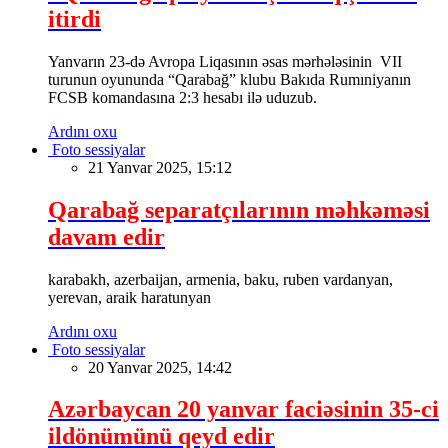
itirdi
Yanvarın 23-də Avropa Liqasının əsas mərhələsinin VII
turunun oyununda “Qarabağ” klubu Bakıda Rumıniyanın
FCSB komandasına 2:3 hesabı ilə uduzub.
Ardını oxu
Foto sessiyalar
21 Yanvar 2025, 15:12
Qarabağ separatçılarının məhkəməsi
davam edir
karabakh, azerbaijan, armenia, baku, ruben vardanyan,
yerevan, araik haratunyan
Ardını oxu
Foto sessiyalar
20 Yanvar 2025, 14:42
Azərbaycan 20 yanvar faciəsinin 35-ci
ildönümünü qeyd edir