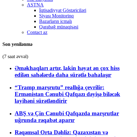
ASTNA
İqtisadiyyat Göstəriciləri
Siyası Monitorinq
Bazarların icmalı
Qarabağ münaqişəsi
Contact az
Son yenilənmə
(7 saat əvvəl)
Əməkhaqları artır, lakin həyat ən çox hiss
edilən sahələrdə daha sürətlə bahalaşır
“Tramp marşrutu” reallığa çevrilir:
Ermənistan Cənubi Qafqazı dəyişə biləcək
layihəni sürətləndirir
ABŞ və Çin Cənubi Qafqazda marşrutlar
uğrunda rəqabət aparır
Rəqəmsal Orta Dəhliz: Qazaxıstan və