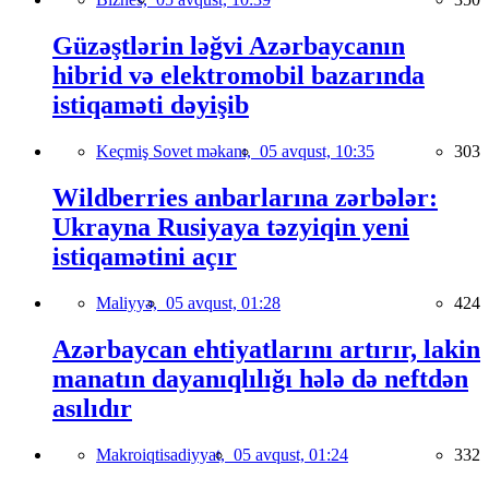
Güzəştlərin ləğvi Azərbaycanın
hibrid və elektromobil bazarında
istiqaməti dəyişib
Keçmiş Sovet məkanı,
05 avqust, 10:35
303
Wildberries anbarlarına zərbələr:
Ukrayna Rusiyaya təzyiqin yeni
istiqamətini açır
Maliyyə,
05 avqust, 01:28
424
Azərbaycan ehtiyatlarını artırır, lakin
manatın dayanıqlılığı hələ də neftdən
asılıdır
Makroiqtisadiyyat,
05 avqust, 01:24
332