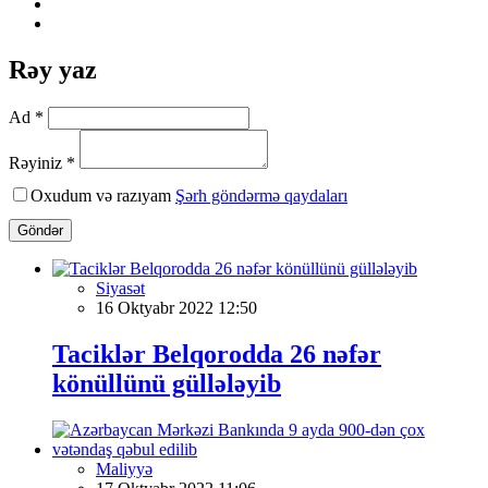
Rəy yaz
Ad *
Rəyiniz *
Oxudum və razıyam
Şərh göndərmə qaydaları
Göndər
Siyasət
16 Oktyabr 2022 12:50
Taciklər Belqorodda 26 nəfər
könüllünü güllələyib
Maliyyə