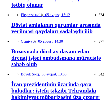
tətbiq olunur
Ekspress təhlil,
05 avqust, 15:12
334
Dövlət əmlakının qurumlar arasında
verilməsi qaydaları sadələşdirilib
Cəmiyyət,
05 avqust, 14:30
877
Buzovnada dörd ay davam edən
drenaj işləri ombudsmana müraciətə
səbəb olub
Böyük Şərq,
05 avqust, 13:05
342
İran prezidentinin üzərində qara
buludlar: istefa təkzibi Tehrandakı
hakimiyyət mübarizəsini üzə çıxarır