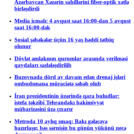
Azərbaycan Xəzərin sahillərini fiber-optik xətlə
birləşdirdi
Media icmalı: 4 avqust saat 16:00-dan 5 avqust
saat 16:00-dək
Sosial şəbəkələr üçün 16 yaş həddi tətbiq
olunur
Dövlət əmlakının qurumlar arasında verilməsi
qaydaları sadələşdirilib
Buzovnada dörd ay davam edən drenaj işləri
ombudsmana müraciətə səbəb olub
İran prezidentinin üzərində qara buludlar:
istefa təkzibi Tehrandakı hakimiyyət
mübarizəsini üzə çıxarır
Metroda 10 aylıq sınaq: Bakı gələcəyə
hazırlaşır, bəs sərnişin bu günün yükünü necə