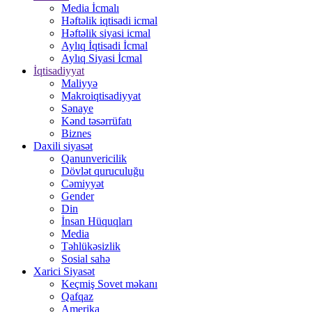
Media İcmalı
Həftəlik iqtisadi icmal
Həftəlik siyasi icmal
Aylıq İqtisadi İcmal
Aylıq Siyasi İcmal
İqtisadiyyat
Maliyyə
Makroiqtisadiyyat
Sənaye
Kənd təsərrüfatı
Biznes
Daxili siyasət
Qanunvericilik
Dövlət quruculuğu
Cəmiyyət
Gender
Din
İnsan Hüquqları
Media
Təhlükəsizlik
Sosial sahə
Xarici Siyasət
Keçmiş Sovet məkanı
Qafqaz
Amerika