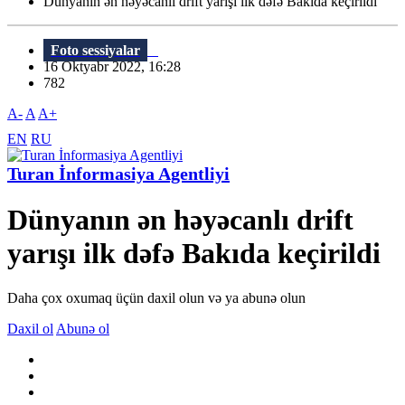
Dünyanın ən həyəcanlı drift yarışı ilk dəfə Bakıda keçirildi
Foto sessiyalar
16 Oktyabr 2022, 16:28
782
A-
A
A+
EN
RU
Turan İnformasiya Agentliyi
Dünyanın ən həyəcanlı drift
yarışı ilk dəfə Bakıda keçirildi
Daha çox oxumaq üçün daxil olun və ya abunə olun
Daxil ol
Abunə ol