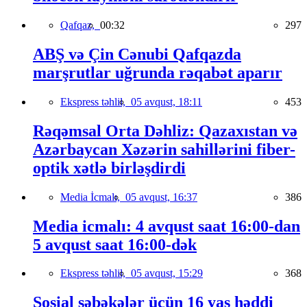
Qafqaz,
00:32
297
ABŞ və Çin Cənubi Qafqazda
marşrutlar uğrunda rəqabət aparır
Ekspress təhlil,
05 avqust, 18:11
453
Rəqəmsal Orta Dəhliz: Qazaxıstan və
Azərbaycan Xəzərin sahillərini fiber-
optik xətlə birləşdirdi
Media İcmalı,
05 avqust, 16:37
386
Media icmalı: 4 avqust saat 16:00-dan
5 avqust saat 16:00-dək
Ekspress təhlil,
05 avqust, 15:29
368
Sosial şəbəkələr üçün 16 yaş həddi