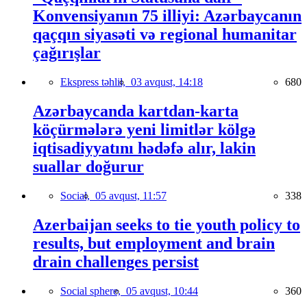
Konvensiyanın 75 illiyi: Azərbaycanın
qaçqın siyasəti və regional humanitar
çağırışlar
Ekspress təhlil,
03 avqust, 14:18
680
Azərbaycanda kartdan-karta
köçürmələrə yeni limitlər kölgə
iqtisadiyyatını hədəfə alır, lakin
suallar doğurur
Social,
05 avqust, 11:57
338
Azerbaijan seeks to tie youth policy to
results, but employment and brain
drain challenges persist
Social sphere,
05 avqust, 10:44
360