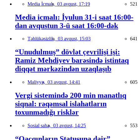
Media İcmalı,
03 avqust, 17:19
521
Media icmalı: İyulun 31-i saat 16:00-
dan avqustun 3-ü saat 16:00-dək
Təhlükəsizlik,
03 avqust, 15:03
641
“Unudulmuş” dövlət çevrilişi işi:
Ramiz Mehdiyev barəsində istintaq
diqqət mərkəzindən uzaqlaşıb
Maliyyə,
03 avqust, 14:41
605
Vergi sistemində 200 min manatlıq
siqnal: rəqəmsal islahatların
toxunmadığı risklər
Sosial sahə,
03 avqust, 14:25
553
“Qaçqınların Statusuna dair”