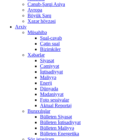
Cənub-Şərqi Asiya
Avropa
Böyük Şərq
Xəzər hövzəsi
Arxiv
Müsahibə
Sual-cavab
Çətin sual
Bizimkiler
Xəbərlər
Siyasət
Cəmiyyət
İqtisadiyyat
Maliyyə
Enerji
Dünyada
Mədəniyyət
Foto sessiyalar
Aktual Reportaj
Buraxılışlar
Bülleten Siyasət
Bülleten İqtisadiyyat
Bülleten Maliyyə
Bülleten Energetika
Söz istəyirəm