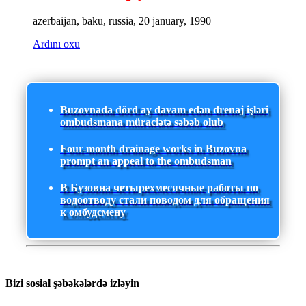
azerbaijan, baku, russia, 20 january, 1990
Ardını oxu
Buzovnada dörd ay davam edən drenaj işləri
ombudsmana müraciətə səbəb olub
Four-month drainage works in Buzovna
prompt an appeal to the ombudsman
В Бузовна четырехмесячные работы по
водоотводу стали поводом для обращения
к омбудсмену
Bizi sosial şəbəkələrdə izləyin