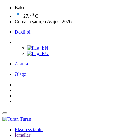
Bakı
0
27.4
C
Cümə axşamı, 6 Avqust 2026
Daxil ol
Abunə
Əlaqə
Turan
Ekspress təhlil
İcmallar