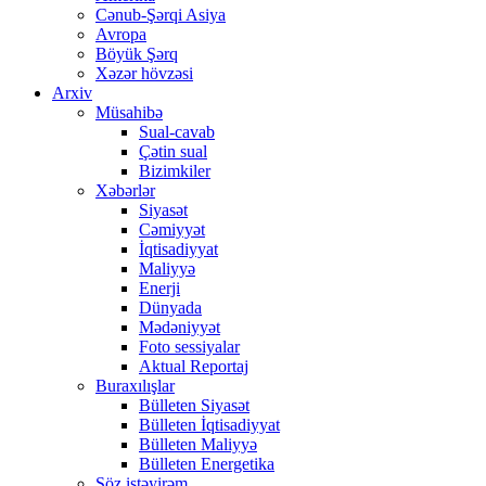
Cənub-Şərqi Asiya
Avropa
Böyük Şərq
Xəzər hövzəsi
Arxiv
Müsahibə
Sual-cavab
Çətin sual
Bizimkiler
Xəbərlər
Siyasət
Cəmiyyət
İqtisadiyyat
Maliyyə
Enerji
Dünyada
Mədəniyyət
Foto sessiyalar
Aktual Reportaj
Buraxılışlar
Bülleten Siyasət
Bülleten İqtisadiyyat
Bülleten Maliyyə
Bülleten Energetika
Söz istəyirəm