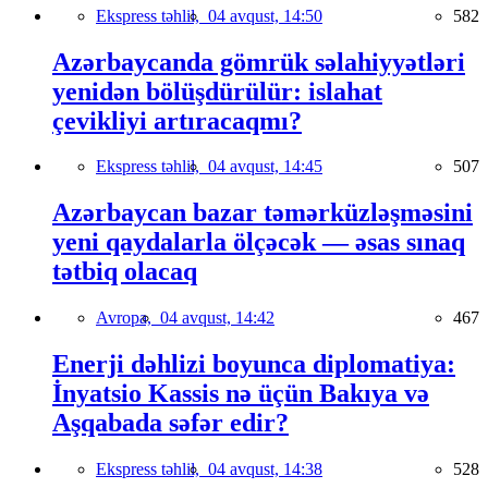
Ekspress təhlil,
04 avqust, 14:50
582
Azərbaycanda gömrük səlahiyyətləri
yenidən bölüşdürülür: islahat
çevikliyi artıracaqmı?
Ekspress təhlil,
04 avqust, 14:45
507
Azərbaycan bazar təmərküzləşməsini
yeni qaydalarla ölçəcək — əsas sınaq
tətbiq olacaq
Avropa,
04 avqust, 14:42
467
Enerji dəhlizi boyunca diplomatiya:
İnyatsio Kassis nə üçün Bakıya və
Aşqabada səfər edir?
Ekspress təhlil,
04 avqust, 14:38
528