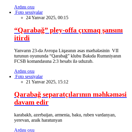
Ardını oxu
Foto sessiyalar
24 Yanvar 2025, 00:15
“Qarabağ” pley-offa çıxmaq şansını
itirdi
Yanvarın 23-də Avropa Liqasının əsas mərhələsinin VII
turunun oyununda “Qarabağ” klubu Bakıda Rumıniyanın
FCSB komandasına 2:3 hesabı ilə uduzub.
Ardını oxu
Foto sessiyalar
21 Yanvar 2025, 15:12
Qarabağ separatçılarının məhkəməsi
davam edir
karabakh, azerbaijan, armenia, baku, ruben vardanyan,
yerevan, araik haratunyan
Ardını oxu