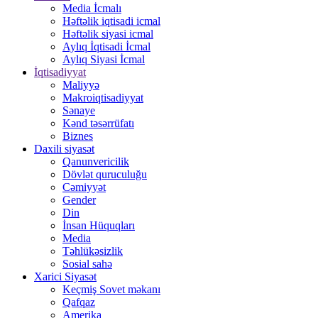
Media İcmalı
Həftəlik iqtisadi icmal
Həftəlik siyasi icmal
Aylıq İqtisadi İcmal
Aylıq Siyasi İcmal
İqtisadiyyat
Maliyyə
Makroiqtisadiyyat
Sənaye
Kənd təsərrüfatı
Biznes
Daxili siyasət
Qanunvericilik
Dövlət quruculuğu
Cəmiyyət
Gender
Din
İnsan Hüquqları
Media
Təhlükəsizlik
Sosial sahə
Xarici Siyasət
Keçmiş Sovet məkanı
Qafqaz
Amerika