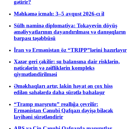
gətirir?
Məhkəmə icmalı: 3–5 avqust 2026-cı il
Sülh naminə diplomatiya: Tokayevin döyüş
əməliyyatlarının dayandırılması və danışıqların
bərpası təşəbbüsü
İran və Ermənistan öz “TRIPP”lərini hazırlayır
Xəzər geri çəkilir: su balansına dair risklərin,
nəticələrin və zəifliklərin kompleks
qiymətləndirilməsi
Əməkhaqları artır, lakin həyat ən çox hiss
edilən sahələrdə daha sürətlə bahalaşır
“Tramp marşrutu” reallığa çevrilir:
Ermənistan Cənubi Qafqazı dəyişə biləcək
layihəni sürətləndirir
ABŞ və Çin Cənubi Qafqazda marşrutlar