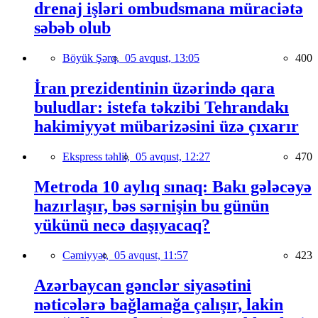
drenaj işləri ombudsmana müraciətə
səbəb olub
Böyük Şərq,
05 avqust, 13:05
400
İran prezidentinin üzərində qara
buludlar: istefa təkzibi Tehrandakı
hakimiyyət mübarizəsini üzə çıxarır
Ekspress təhlil,
05 avqust, 12:27
470
Metroda 10 aylıq sınaq: Bakı gələcəyə
hazırlaşır, bəs sərnişin bu günün
yükünü necə daşıyacaq?
Cəmiyyət,
05 avqust, 11:57
423
Azərbaycan gənclər siyasətini
nəticələrə bağlamağa çalışır, lakin