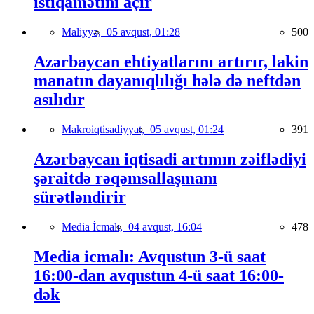
istiqamətini açır
Maliyyə,
05 avqust, 01:28
500
Azərbaycan ehtiyatlarını artırır, lakin
manatın dayanıqlılığı hələ də neftdən
asılıdır
Makroiqtisadiyyat,
05 avqust, 01:24
391
Azərbaycan iqtisadi artımın zəiflədiyi
şəraitdə rəqəmsallaşmanı
sürətləndirir
Media İcmalı,
04 avqust, 16:04
478
Media icmalı: Avqustun 3-ü saat
16:00-dan avqustun 4-ü saat 16:00-
dək