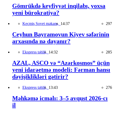
Gömrükdə keyfiyyət inqilabı, yoxsa
yeni bürokratiya?
Keçmiş Sovet məkanı,
14:37
297
Ceyhun Bayramovun Kiyev səfərinin
arxasında nə dayanır?
Ekspress təhlil,
14:32
285
AZAL, ASCO və “Azərkosmos” üçün
yeni idarəetmə modeli: Fərman hansı
dəyişiklikləri gətirir?
Ekspress təhlil,
13:43
276
Məhkəmə icmalı: 3–5 avqust 2026-cı
il