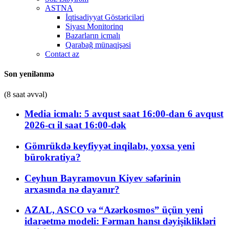
ASTNA
İqtisadiyyat Göstəriciləri
Siyası Monitorinq
Bazarların icmalı
Qarabağ münaqişəsi
Contact az
Son yenilənmə
(8 saat əvvəl)
Media icmalı: 5 avqust saat 16:00-dan 6 avqust
2026-cı il saat 16:00-dək
Gömrükdə keyfiyyət inqilabı, yoxsa yeni
bürokratiya?
Ceyhun Bayramovun Kiyev səfərinin
arxasında nə dayanır?
AZAL, ASCO və “Azərkosmos” üçün yeni
idarəetmə modeli: Fərman hansı dəyişiklikləri