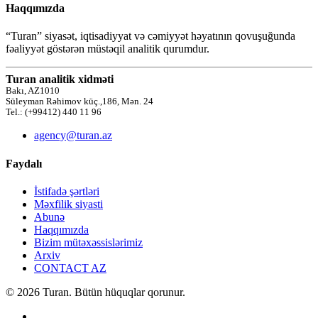
Haqqımızda
“Turan” siyasət, iqtisadiyyat və cəmiyyət həyatının qovuşuğunda
fəaliyyət göstərən müstəqil analitik qurumdur.
Turan analitik xidməti
Bakı, AZ1010
Süleyman Rəhimov küç.,186, Mən. 24
Tel.: (+99412) 440 11 96
agency@turan.az
Faydalı
İstifadə şərtləri
Məxfilik siyasti
Abunə
Haqqımızda
Bizim mütəxəssislərimiz
Arxiv
CONTACT AZ
© 2026 Turan. Bütün hüquqlar qorunur.