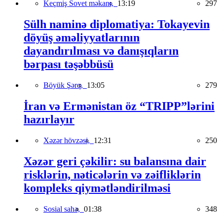
Keçmiş Sovet məkanı,
13:19
297
Sülh naminə diplomatiya: Tokayevin
döyüş əməliyyatlarının
dayandırılması və danışıqların
bərpası təşəbbüsü
Böyük Şərq,
13:05
279
İran və Ermənistan öz “TRIPP”lərini
hazırlayır
Xəzər hövzəsi,
12:31
250
Xəzər geri çəkilir: su balansına dair
risklərin, nəticələrin və zəifliklərin
kompleks qiymətləndirilməsi
Sosial sahə,
01:38
348