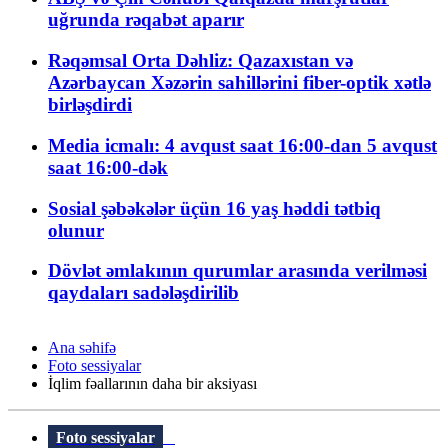
uğrunda rəqabət aparır
Rəqəmsal Orta Dəhliz: Qazaxıstan və
Azərbaycan Xəzərin sahillərini fiber-optik xətlə
birləşdirdi
Media icmalı: 4 avqust saat 16:00-dan 5 avqust
saat 16:00-dək
Sosial şəbəkələr üçün 16 yaş həddi tətbiq
olunur
Dövlət əmlakının qurumlar arasında verilməsi
qaydaları sadələşdirilib
Ana səhifə
Foto sessiyalar
İqlim fəallarının daha bir aksiyası
Foto sessiyalar