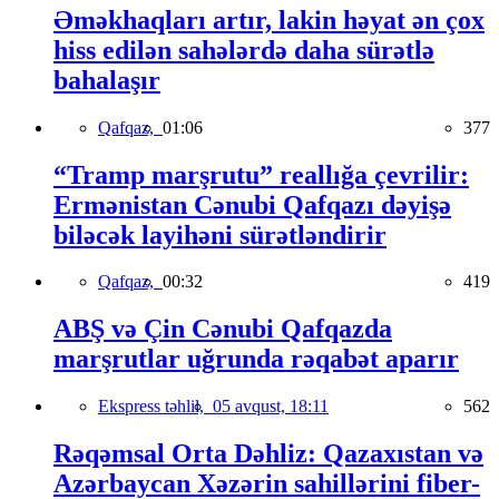
Əməkhaqları artır, lakin həyat ən çox
hiss edilən sahələrdə daha sürətlə
bahalaşır
Qafqaz,
01:06
377
“Tramp marşrutu” reallığa çevrilir:
Ermənistan Cənubi Qafqazı dəyişə
biləcək layihəni sürətləndirir
Qafqaz,
00:32
419
ABŞ və Çin Cənubi Qafqazda
marşrutlar uğrunda rəqabət aparır
Ekspress təhlil,
05 avqust, 18:11
562
Rəqəmsal Orta Dəhliz: Qazaxıstan və
Azərbaycan Xəzərin sahillərini fiber-