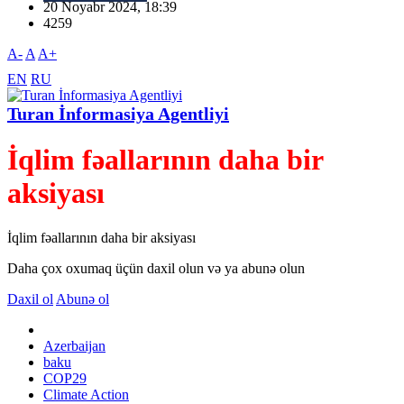
20 Noyabr 2024, 18:39
4259
A-
A
A+
EN
RU
Turan İnformasiya Agentliyi
İqlim fəallarının daha bir
aksiyası
İqlim fəallarının daha bir aksiyası
Daha çox oxumaq üçün daxil olun və ya abunə olun
Daxil ol
Abunə ol
Azerbaijan
baku
COP29
Climate Action