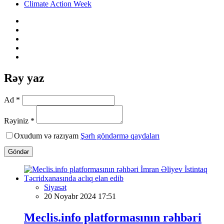
Climate Action Week
Rəy yaz
Ad *
Rəyiniz *
Oxudum və razıyam
Şərh göndərmə qaydaları
Göndər
Siyasət
20 Noyabr 2024 17:51
Meclis.info platformasının rəhbəri