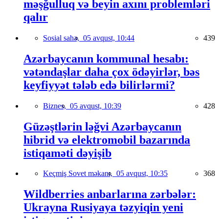
məşğulluq və beyin axını problemləri
qalır
Sosial sahə,
05 avqust, 10:44
439
Azərbaycanın kommunal hesabı:
vətəndaşlar daha çox ödəyirlər, bəs
keyfiyyət tələb edə bilirlərmi?
Biznes,
05 avqust, 10:39
428
Güzəştlərin ləğvi Azərbaycanın
hibrid və elektromobil bazarında
istiqaməti dəyişib
Keçmiş Sovet məkanı,
05 avqust, 10:35
368
Wildberries anbarlarına zərbələr:
Ukrayna Rusiyaya təzyiqin yeni