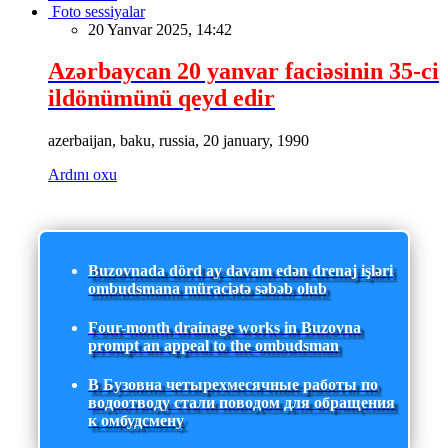
Foto sessiyalar
20 Yanvar 2025, 14:42
Azərbaycan 20 yanvar faciəsinin 35-ci
ildönümünü qeyd edir
azerbaijan, baku, russia, 20 january, 1990
Ardını oxu
Buzovnada dörd ay davam edən drenaj işləri
ombudsmana müraciətə səbəb olub
Four-month drainage works in Buzovna
prompt an appeal to the ombudsman
В Бузовна четырехмесячные работы по
водоотводу стали поводом для обращения
к омбудсмену