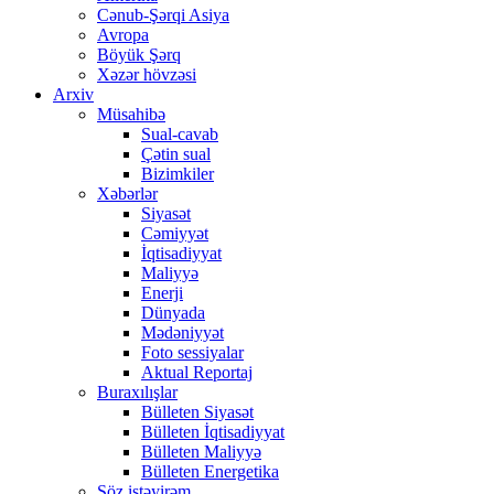
Cənub-Şərqi Asiya
Avropa
Böyük Şərq
Xəzər hövzəsi
Arxiv
Müsahibə
Sual-cavab
Çətin sual
Bizimkiler
Xəbərlər
Siyasət
Cəmiyyət
İqtisadiyyat
Maliyyə
Enerji
Dünyada
Mədəniyyət
Foto sessiyalar
Aktual Reportaj
Buraxılışlar
Bülleten Siyasət
Bülleten İqtisadiyyat
Bülleten Maliyyə
Bülleten Energetika
Söz istəyirəm