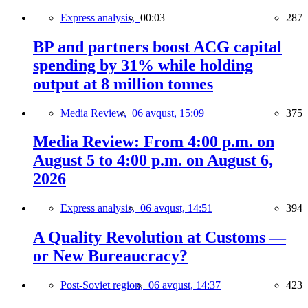
Express analysis,
00:03
287
BP and partners boost ACG capital
spending by 31% while holding
output at 8 million tonnes
Media Review,
06 avqust, 15:09
375
Media Review: From 4:00 p.m. on
August 5 to 4:00 p.m. on August 6,
2026
Express analysis,
06 avqust, 14:51
394
A Quality Revolution at Customs —
or New Bureaucracy?
Post-Soviet region,
06 avqust, 14:37
423