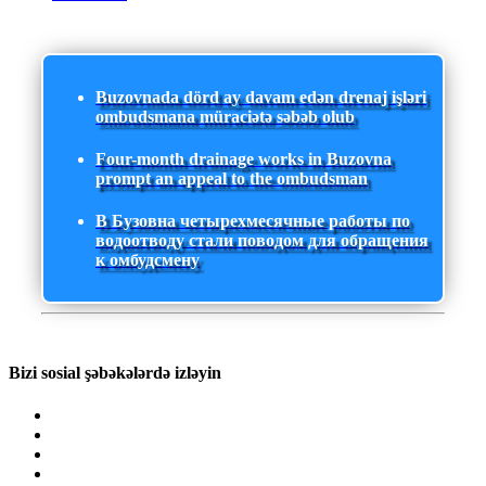
Buzovnada dörd ay davam edən drenaj işləri
ombudsmana müraciətə səbəb olub
Four-month drainage works in Buzovna
prompt an appeal to the ombudsman
В Бузовна четырехмесячные работы по
водоотводу стали поводом для обращения
к омбудсмену
Bizi sosial şəbəkələrdə izləyin