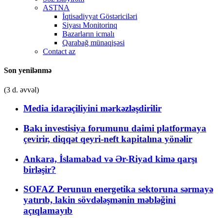
ASTNA
İqtisadiyyat Göstəriciləri
Siyası Monitorinq
Bazarların icmalı
Qarabağ münaqişəsi
Contact az
Son yenilənmə
(3 d. əvvəl)
Media idarəçiliyini mərkəzləşdirilir
Bakı investisiya forumunu daimi platformaya
çevirir, diqqət qeyri-neft kapitalına yönəlir
Ankara, İslamabad və Ər-Riyad kimə qarşı
birləşir?
SOFAZ Perunun energetika sektoruna sərmayə
yatırıb, lakin sövdələşmənin məbləğini
açıqlamayıb