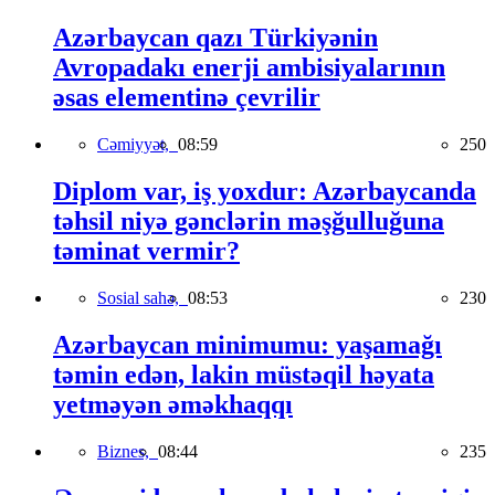
Azərbaycan qazı Türkiyənin
Avropadakı enerji ambisiyalarının
əsas elementinə çevrilir
Cəmiyyət,
08:59
250
Diplom var, iş yoxdur: Azərbaycanda
təhsil niyə gənclərin məşğulluğuna
təminat vermir?
Sosial sahə,
08:53
230
Azərbaycan minimumu: yaşamağı
təmin edən, lakin müstəqil həyata
yetməyən əməkhaqqı
Biznes,
08:44
235