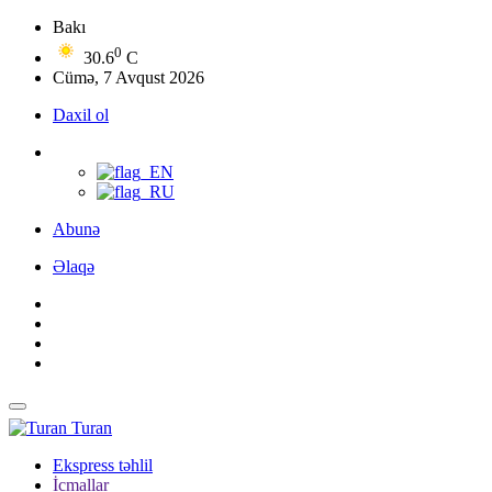
Bakı
0
30.6
C
Cümə, 7 Avqust 2026
Daxil ol
Abunə
Əlaqə
Turan
Ekspress təhlil
İcmallar