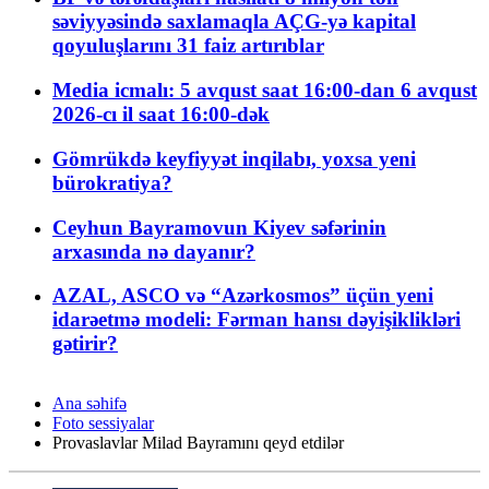
səviyyəsində saxlamaqla AÇG-yə kapital
qoyuluşlarını 31 faiz artırıblar
Media icmalı: 5 avqust saat 16:00-dan 6 avqust
2026-cı il saat 16:00-dək
Gömrükdə keyfiyyət inqilabı, yoxsa yeni
bürokratiya?
Ceyhun Bayramovun Kiyev səfərinin
arxasında nə dayanır?
AZAL, ASCO və “Azərkosmos” üçün yeni
idarəetmə modeli: Fərman hansı dəyişiklikləri
gətirir?
Ana səhifə
Foto sessiyalar
Provaslavlar Milad Bayramını qeyd etdilər