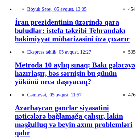
Böyük Şərq,
05 avqust, 13:05
454
İran prezidentinin üzərində qara
buludlar: istefa təkzibi Tehrandakı
hakimiyyət mübarizəsini üzə çıxarır
Ekspress təhlil,
05 avqust, 12:27
535
Metroda 10 aylıq sınaq: Bakı gələcəyə
hazırlaşır, bəs sərnişin bu günün
yükünü necə daşıyacaq?
Cəmiyyət,
05 avqust, 11:57
476
Azərbaycan gənclər siyasətini
nəticələrə bağlamağa çalışır, lakin
məşğulluq və beyin axını problemləri
qalır