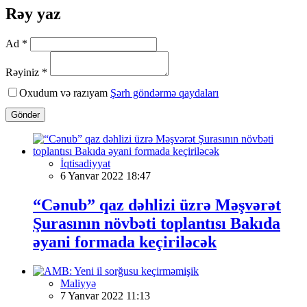
Rəy yaz
Ad *
Rəyiniz *
Oxudum və razıyam
Şərh göndərmə qaydaları
Göndər
İqtisadiyyat
6 Yanvar 2022 18:47
“Cənub” qaz dəhlizi üzrə Məşvərət
Şurasının növbəti toplantısı Bakıda
əyani formada keçiriləcək
Maliyyə
7 Yanvar 2022 11:13