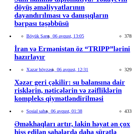
döyüş əməliyyatlarının
dayandırılması və danışıqların
bərpası təşəbbüsü
Böyük Şərq,
06 avqust, 13:05
378
İran və Ermənistan öz “TRIPP”lərini
hazırlayır
Xəzər hövzəsi,
06 avqust, 12:31
329
Xəzər geri çəkilir: su balansına dair
risklərin, nəticələrin və zəifliklərin
kompleks qiymətləndirilməsi
Sosial sahə,
06 avqust, 01:38
433
Əməkhaqları artır, lakin həyat ən çox
hiss edilən sahələrdə daha sürətlə