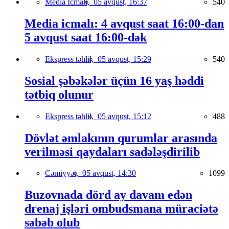
Media İcmalı,
05 avqust, 16:37
540
Media icmalı: 4 avqust saat 16:00-dan
5 avqust saat 16:00-dək
Ekspress təhlil,
05 avqust, 15:29
540
Sosial şəbəkələr üçün 16 yaş həddi
tətbiq olunur
Ekspress təhlil,
05 avqust, 15:12
488
Dövlət əmlakının qurumlar arasında
verilməsi qaydaları sadələşdirilib
Cəmiyyət,
05 avqust, 14:30
1099
Buzovnada dörd ay davam edən
drenaj işləri ombudsmana müraciətə
səbəb olub