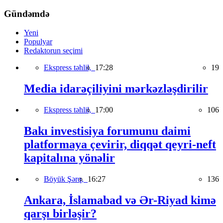
Gündəmdə
Yeni
Populyar
Redaktorun seçimi
Ekspress təhlil,
17:28
19
Media idarəçiliyini mərkəzləşdirilir
Ekspress təhlil,
17:00
106
Bakı investisiya forumunu daimi
platformaya çevirir, diqqət qeyri-neft
kapitalına yönəlir
Böyük Şərq,
16:27
136
Ankara, İslamabad və Ər-Riyad kimə
qarşı birləşir?