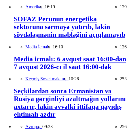
Amerika,
16:19
129
SOFAZ Perunun energetika
sektoruna sərmayə yatırıb, lakin
sövdələşmənin məbləğini açıqlamayıb
Media İcmalı,
16:10
126
Media icmalı: 6 avqust saat 16:00-dan
7 avqust 2026-cı il saat 16:00-dək
Keçmiş Sovet məkanı,
10:26
253
Seçkilərdən sonra Ermənistan və
Rusiya gərginliyi azaltmağın yollarını
axtarır, lakin əvvəlki ittifaqa qayıdış
ehtimalı azdır
Avropa,
09:23
256