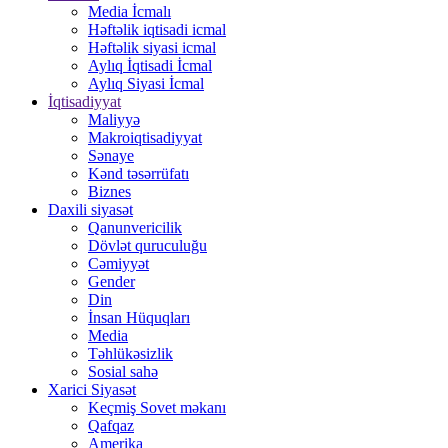
Media İcmalı
Həftəlik iqtisadi icmal
Həftəlik siyasi icmal
Aylıq İqtisadi İcmal
Aylıq Siyasi İcmal
İqtisadiyyat
Maliyyə
Makroiqtisadiyyat
Sənaye
Kənd təsərrüfatı
Biznes
Daxili siyasət
Qanunvericilik
Dövlət quruculuğu
Cəmiyyət
Gender
Din
İnsan Hüquqları
Media
Təhlükəsizlik
Sosial sahə
Xarici Siyasət
Keçmiş Sovet məkanı
Qafqaz
Amerika