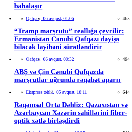
bahalaşır
Qafqaz,
06 avqust, 01:06
463
“Tramp marşrutu” reallığa çevrilir:
Ermənistan Cənubi Qafqazı dəyişə
biləcək layihəni sürətləndirir
Qafqaz,
06 avqust, 00:32
494
ABŞ və Çin Cənubi Qafqazda
marşrutlar uğrunda rəqabət aparır
Ekspress təhlil,
05 avqust, 18:11
644
Rəqəmsal Orta Dəhliz: Qazaxıstan və
Azərbaycan Xəzərin sahillərini fiber-
optik xətlə birləşdirdi