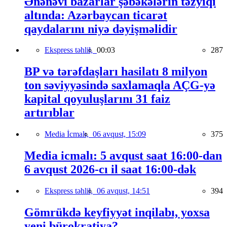
Ənənəvi bazarlar şəbəkələrin təzyiqi
altında: Azərbaycan ticarət
qaydalarını niyə dəyişməlidir
Ekspress təhlil,
00:03
287
BP və tərəfdaşları hasilatı 8 milyon
ton səviyyəsində saxlamaqla AÇG-yə
kapital qoyuluşlarını 31 faiz
artırıblar
Media İcmalı,
06 avqust, 15:09
375
Media icmalı: 5 avqust saat 16:00-dan
6 avqust 2026-cı il saat 16:00-dək
Ekspress təhlil,
06 avqust, 14:51
394
Gömrükdə keyfiyyət inqilabı, yoxsa
yeni bürokratiya?