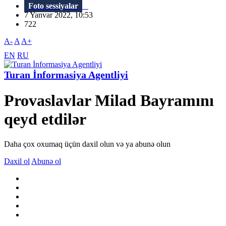
Foto sessiyalar
7 Yanvar 2022, 10:53
722
A-
A
A+
EN
RU
Turan İnformasiya Agentliyi
Provaslavlar Milad Bayramını
qeyd etdilər
Daha çox oxumaq üçün daxil olun və ya abunə olun
Daxil ol
Abunə ol