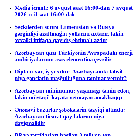
Media icmalı: 6 avqust saat 16:00-dan 7 avqust
2026-cı il saat 16:00-dək
Seçkilərdən sonra Ermənistan və Rusiya
gərginliyi azaltmağın yollarını axtarır, lakin
əvvəlki ittifaqa qayıdış ehtimalı azdır
Azərbaycan qazı Türkiyənin Avropadakı enerji
ambisiyalarının əsas elementinə çevrilir
Diplom var, iş yoxdur: Azərbaycanda təhsil
niyə gənclərin məşğulluğuna təminat vermir?
Azərbaycan minimumu: yaşamağı təmin edən,
lakin müstəqil həyata yetməyən əməkhaqqı
Ənənəvi bazarlar şəbəkələrin təzyiqi altında:
Azərbaycan ticarət qaydalarını niyə
dəyişməlidir
BP və tərəfdaşları hasilatı 8 milyon ton