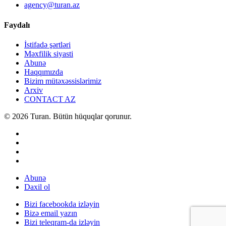
agency@turan.az
Faydalı
İstifadə şərtləri
Məxfilik siyasti
Abunə
Haqqımızda
Bizim mütəxəssislərimiz
Arxiv
CONTACT AZ
© 2026 Turan. Bütün hüquqlar qorunur.
Abunə
Daxil ol
Bizi facebookda izləyin
Bizə email yazın
Bizi teleqram-da izləyin