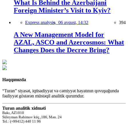
What Is Behind the Azerbaijani
Foreign Minister’s Visit to Kyiv?
Express analysis,
06 avqust, 14:32
394
A New Management Model for
AZAL, ASCO and Azercosmos: What
Changes Does the Decree Bring?
Haqqımızda
“Turan” siyasət, iqtisadiyyat və cəmiyyət həyatının qovuşuğunda
fəaliyyət göstərən müstəqil analitik qurumdur.
Turan analitik xidməti
Bakı, AZ1010
Süleyman Rəhimov küç.,186, Mən. 24
Tel.: (+99412) 440 11 96