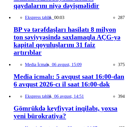
qaydalarını niyə dəyişməlidir
Ekspress təhlil,
00:03
287
BP və tərəfdaşları hasilatı 8 milyon
ton səviyyəsində saxlamaqla AÇG-yə
kapital qoyuluşlarını 31 faiz
artırıblar
Media İcmalı,
06 avqust, 15:09
375
Media icmalı: 5 avqust saat 16:00-dan
6 avqust 2026-cı il saat 16:00-dək
Ekspress təhlil,
06 avqust, 14:51
394
Gömrükdə keyfiyyət inqilabı, yoxsa
yeni bürokratiya?