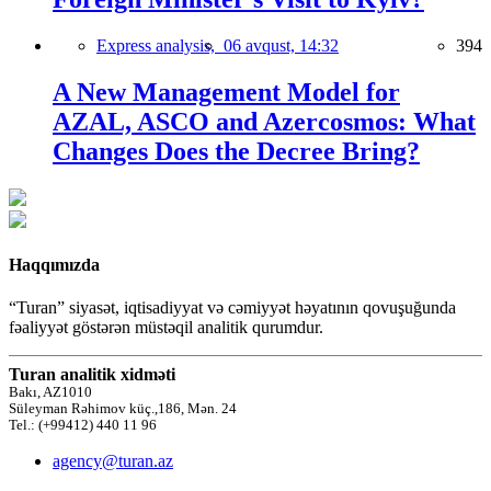
Express analysis,
06 avqust, 14:32
394
A New Management Model for
AZAL, ASCO and Azercosmos: What
Changes Does the Decree Bring?
Haqqımızda
“Turan” siyasət, iqtisadiyyat və cəmiyyət həyatının qovuşuğunda
fəaliyyət göstərən müstəqil analitik qurumdur.
Turan analitik xidməti
Bakı, AZ1010
Süleyman Rəhimov küç.,186, Mən. 24
Tel.: (+99412) 440 11 96
agency@turan.az