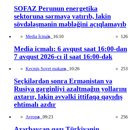
SOFAZ Perunun energetika
sektoruna sərmayə yatırıb, lakin
sövdələşmənin məbləğini açıqlamayıb
Media İcmalı,
16:10
126
Media icmalı: 6 avqust saat 16:00-dan
7 avqust 2026-cı il saat 16:00-dək
Keçmiş Sovet məkanı,
10:26
253
Seçkilərdən sonra Ermənistan və
Rusiya gərginliyi azaltmağın yollarını
axtarır, lakin əvvəlki ittifaqa qayıdış
ehtimalı azdır
Avropa,
09:23
256
Azərbaycan qazı Türkiyənin