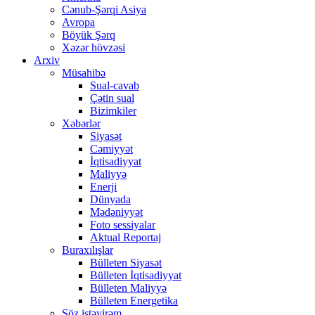
Cənub-Şərqi Asiya
Avropa
Böyük Şərq
Xəzər hövzəsi
Arxiv
Müsahibə
Sual-cavab
Çətin sual
Bizimkiler
Xəbərlər
Siyasət
Cəmiyyət
İqtisadiyyat
Maliyyə
Enerji
Dünyada
Mədəniyyət
Foto sessiyalar
Aktual Reportaj
Buraxılışlar
Bülleten Siyasət
Bülleten İqtisadiyyat
Bülleten Maliyyə
Bülleten Energetika
Söz istəyirəm