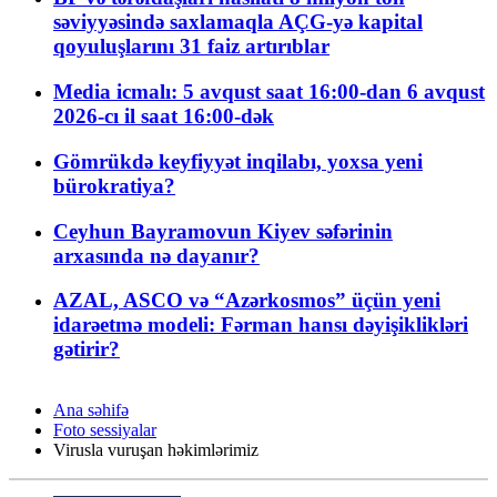
səviyyəsində saxlamaqla AÇG-yə kapital
qoyuluşlarını 31 faiz artırıblar
Media icmalı: 5 avqust saat 16:00-dan 6 avqust
2026-cı il saat 16:00-dək
Gömrükdə keyfiyyət inqilabı, yoxsa yeni
bürokratiya?
Ceyhun Bayramovun Kiyev səfərinin
arxasında nə dayanır?
AZAL, ASCO və “Azərkosmos” üçün yeni
idarəetmə modeli: Fərman hansı dəyişiklikləri
gətirir?
Ana səhifə
Foto sessiyalar
Virusla vuruşan həkimlərimiz