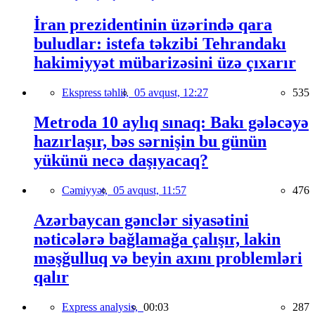
İran prezidentinin üzərində qara
buludlar: istefa təkzibi Tehrandakı
hakimiyyət mübarizəsini üzə çıxarır
Ekspress təhlil,
05 avqust, 12:27
535
Metroda 10 aylıq sınaq: Bakı gələcəyə
hazırlaşır, bəs sərnişin bu günün
yükünü necə daşıyacaq?
Cəmiyyət,
05 avqust, 11:57
476
Azərbaycan gənclər siyasətini
nəticələrə bağlamağa çalışır, lakin
məşğulluq və beyin axını problemləri
qalır
Express analysis,
00:03
287