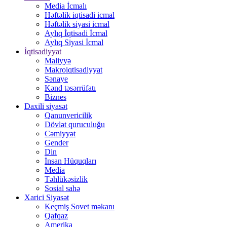
Media İcmalı
Həftəlik iqtisadi icmal
Həftəlik siyasi icmal
Aylıq İqtisadi İcmal
Aylıq Siyasi İcmal
İqtisadiyyat
Maliyyə
Makroiqtisadiyyat
Sənaye
Kənd təsərrüfatı
Biznes
Daxili siyasət
Qanunvericilik
Dövlət quruculuğu
Cəmiyyət
Gender
Din
İnsan Hüquqları
Media
Təhlükəsizlik
Sosial sahə
Xarici Siyasət
Keçmiş Sovet məkanı
Qafqaz
Amerika