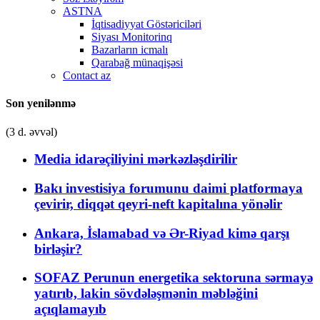
ASTNA
İqtisadiyyat Göstəriciləri
Siyası Monitorinq
Bazarların icmalı
Qarabağ münaqişəsi
Contact az
Son yenilənmə
(3 d. əvvəl)
Media idarəçiliyini mərkəzləşdirilir
Bakı investisiya forumunu daimi platformaya
çevirir, diqqət qeyri-neft kapitalına yönəlir
Ankara, İslamabad və Ər-Riyad kimə qarşı
birləşir?
SOFAZ Perunun energetika sektoruna sərmayə
yatırıb, lakin sövdələşmənin məbləğini
açıqlamayıb