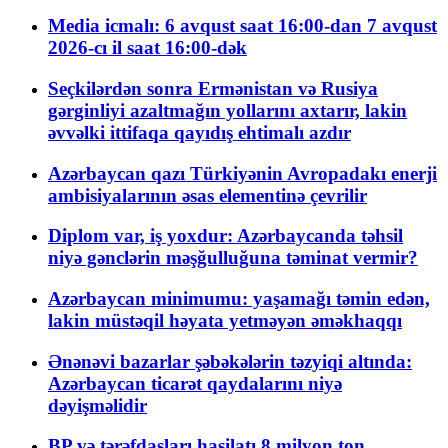
Media icmalı: 6 avqust saat 16:00-dan 7 avqust
2026-cı il saat 16:00-dək
Seçkilərdən sonra Ermənistan və Rusiya
gərginliyi azaltmağın yollarını axtarır, lakin
əvvəlki ittifaqa qayıdış ehtimalı azdır
Azərbaycan qazı Türkiyənin Avropadakı enerji
ambisiyalarının əsas elementinə çevrilir
Diplom var, iş yoxdur: Azərbaycanda təhsil
niyə gənclərin məşğulluğuna təminat vermir?
Azərbaycan minimumu: yaşamağı təmin edən,
lakin müstəqil həyata yetməyən əməkhaqqı
Ənənəvi bazarlar şəbəkələrin təzyiqi altında:
Azərbaycan ticarət qaydalarını niyə
dəyişməlidir
BP və tərəfdaşları hasilatı 8 milyon ton