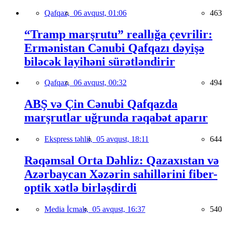
Qafqaz,
06 avqust, 01:06
463
“Tramp marşrutu” reallığa çevrilir:
Ermənistan Cənubi Qafqazı dəyişə
biləcək layihəni sürətləndirir
Qafqaz,
06 avqust, 00:32
494
ABŞ və Çin Cənubi Qafqazda
marşrutlar uğrunda rəqabət aparır
Ekspress təhlil,
05 avqust, 18:11
644
Rəqəmsal Orta Dəhliz: Qazaxıstan və
Azərbaycan Xəzərin sahillərini fiber-
optik xətlə birləşdirdi
Media İcmalı,
05 avqust, 16:37
540