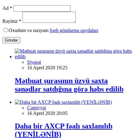
Ad *
Rəyiniz *
Oxudum və razıyam
Şərh göndərmə qaydaları
Göndər
Siyasət
16 Aprel 2020 19:25
Mətbuat şurasının üzvü saxta
sənədlər satdığına görə həbs edilib
Cəmiyyət
16 Aprel 2020 20:05
Daha bir AXCP fəalı saxlanılıb
(YENİLƏNİB)