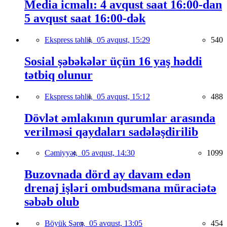
Media icmalı: 4 avqust saat 16:00-dan
5 avqust saat 16:00-dək
Ekspress təhlil,
05 avqust, 15:29
540
Sosial şəbəkələr üçün 16 yaş həddi
tətbiq olunur
Ekspress təhlil,
05 avqust, 15:12
488
Dövlət əmlakının qurumlar arasında
verilməsi qaydaları sadələşdirilib
Cəmiyyət,
05 avqust, 14:30
1099
Buzovnada dörd ay davam edən
drenaj işləri ombudsmana müraciətə
səbəb olub
Böyük Şərq,
05 avqust, 13:05
454