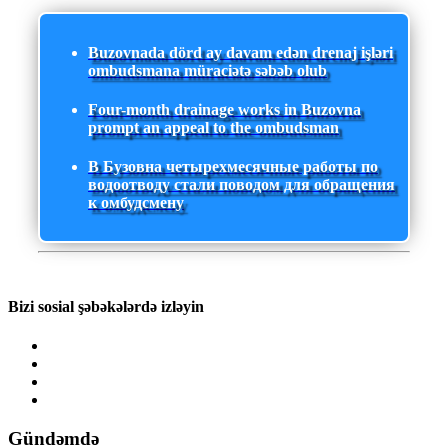
Buzovnada dörd ay davam edən drenaj işləri
ombudsmana müraciətə səbəb olub
Four-month drainage works in Buzovna
prompt an appeal to the ombudsman
В Бузовна четырехмесячные работы по
водоотводу стали поводом для обращения
к омбудсмену
Bizi sosial şəbəkələrdə izləyin
Gündəmdə