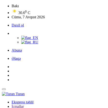
Bakı
0
30.6
C
Cümə, 7 Avqust 2026
Daxil ol
Abunə
Əlaqə
Turan
Ekspress təhlil
İcmallar