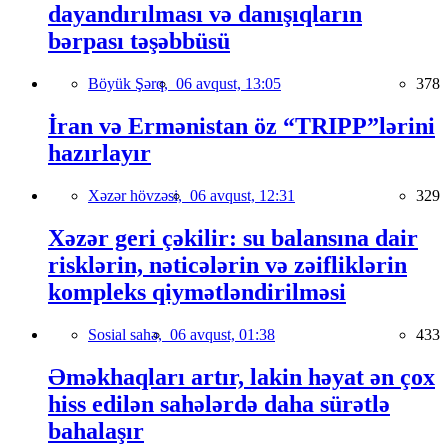
dayandırılması və danışıqların
bərpası təşəbbüsü
Böyük Şərq,
06 avqust, 13:05
378
İran və Ermənistan öz “TRIPP”lərini
hazırlayır
Xəzər hövzəsi,
06 avqust, 12:31
329
Xəzər geri çəkilir: su balansına dair
risklərin, nəticələrin və zəifliklərin
kompleks qiymətləndirilməsi
Sosial sahə,
06 avqust, 01:38
433
Əməkhaqları artır, lakin həyat ən çox
hiss edilən sahələrdə daha sürətlə
bahalaşır