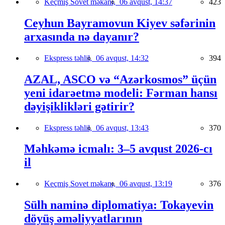
Keçmiş Sovet məkanı,
06 avqust, 14:37
423
Ceyhun Bayramovun Kiyev səfərinin
arxasında nə dayanır?
Ekspress təhlil,
06 avqust, 14:32
394
AZAL, ASCO və “Azərkosmos” üçün
yeni idarəetmə modeli: Fərman hansı
dəyişiklikləri gətirir?
Ekspress təhlil,
06 avqust, 13:43
370
Məhkəmə icmalı: 3–5 avqust 2026-cı
il
Keçmiş Sovet məkanı,
06 avqust, 13:19
376
Sülh naminə diplomatiya: Tokayevin
döyüş əməliyyatlarının