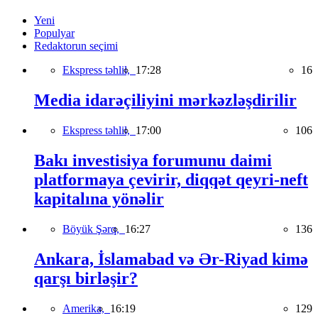
Yeni
Populyar
Redaktorun seçimi
Ekspress təhlil,
17:28
16
Media idarəçiliyini mərkəzləşdirilir
Ekspress təhlil,
17:00
106
Bakı investisiya forumunu daimi
platformaya çevirir, diqqət qeyri-neft
kapitalına yönəlir
Böyük Şərq,
16:27
136
Ankara, İslamabad və Ər-Riyad kimə
qarşı birləşir?
Amerika,
16:19
129