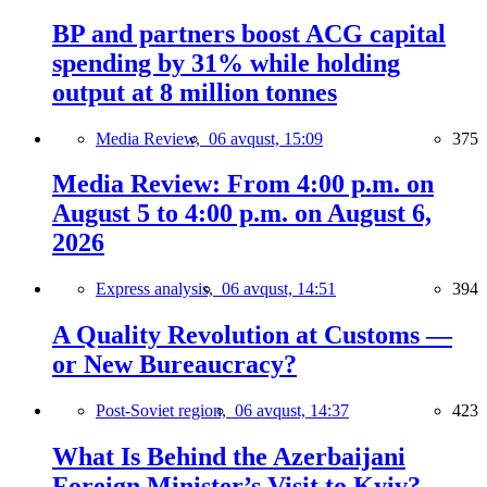
BP and partners boost ACG capital
spending by 31% while holding
output at 8 million tonnes
Media Review,
06 avqust, 15:09
375
Media Review: From 4:00 p.m. on
August 5 to 4:00 p.m. on August 6,
2026
Express analysis,
06 avqust, 14:51
394
A Quality Revolution at Customs —
or New Bureaucracy?
Post-Soviet region,
06 avqust, 14:37
423
What Is Behind the Azerbaijani
Foreign Minister’s Visit to Kyiv?