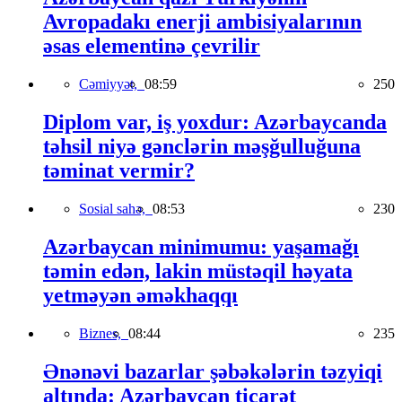
Avropadakı enerji ambisiyalarının
əsas elementinə çevrilir
Cəmiyyət,
08:59
250
Diplom var, iş yoxdur: Azərbaycanda
təhsil niyə gənclərin məşğulluğuna
təminat vermir?
Sosial sahə,
08:53
230
Azərbaycan minimumu: yaşamağı
təmin edən, lakin müstəqil həyata
yetməyən əməkhaqqı
Biznes,
08:44
235
Ənənəvi bazarlar şəbəkələrin təzyiqi
altında: Azərbaycan ticarət