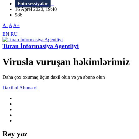
Foto sessiyalar
16 Aprel 2020, 19:40
986
A-
A
A+
EN
RU
Turan İnformasiya Agentliyi
Virusla vuruşan həkimlərimiz
Daha çox oxumaq üçün daxil olun və ya abunə olun
Daxil ol
Abunə ol
Rəy yaz