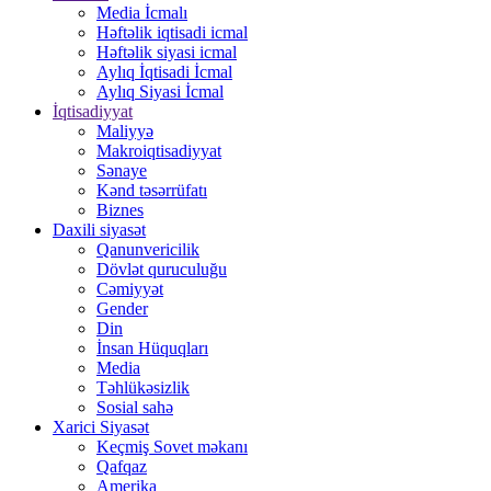
Media İcmalı
Həftəlik iqtisadi icmal
Həftəlik siyasi icmal
Aylıq İqtisadi İcmal
Aylıq Siyasi İcmal
İqtisadiyyat
Maliyyə
Makroiqtisadiyyat
Sənaye
Kənd təsərrüfatı
Biznes
Daxili siyasət
Qanunvericilik
Dövlət quruculuğu
Cəmiyyət
Gender
Din
İnsan Hüquqları
Media
Təhlükəsizlik
Sosial sahə
Xarici Siyasət
Keçmiş Sovet məkanı
Qafqaz
Amerika