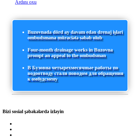
Ardını oxu
Buzovnada dörd ay davam edən drenaj işləri
ombudsmana müraciətə səbəb olub
Four-month drainage works in Buzovna
prompt an appeal to the ombudsman
В Бузовна четырехмесячные работы по
водоотводу стали поводом для обращения
к омбудсмену
Bizi sosial şəbəkələrdə izləyin