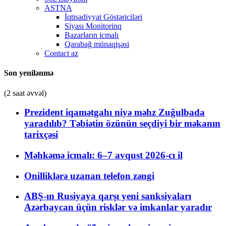
ASTNA
İqtisadiyyat Göstəriciləri
Siyası Monitorinq
Bazarların icmalı
Qarabağ münaqişəsi
Contact az
Son yenilənmə
(2 saat əvvəl)
Prezident iqamətgahı niyə məhz Zuğulbada
yaradılıb? Təbiətin özünün seçdiyi bir məkanın
tarixçəsi
Məhkəmə icmalı: 6–7 avqust 2026-cı il
Onilliklərə uzanan telefon zəngi
ABŞ-ın Rusiyaya qarşı yeni sanksiyaları
Azərbaycan üçün risklər və imkanlar yaradır