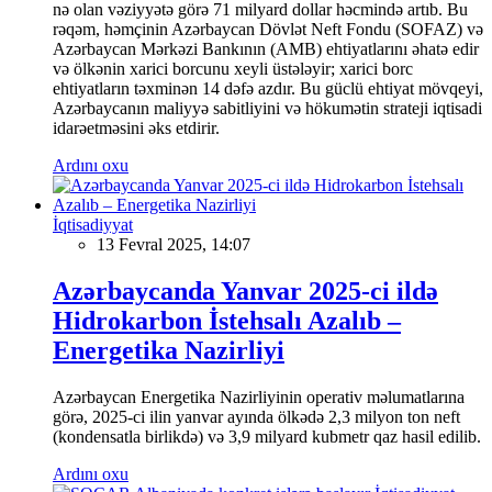
nə olan vəziyyətə görə 71 milyard dollar həcmində artıb. Bu
rəqəm, həmçinin Azərbaycan Dövlət Neft Fondu (SOFAZ) və
Azərbaycan Mərkəzi Bankının (AMB) ehtiyatlarını əhatə edir
və ölkənin xarici borcunu xeyli üstələyir; xarici borc
ehtiyatların təxminən 14 dəfə azdır. Bu güclü ehtiyat mövqeyi,
Azərbaycanın maliyyə sabitliyini və hökumətin strateji iqtisadi
idarəetməsini əks etdirir.
Ardını oxu
İqtisadiyyat
13 Fevral 2025, 14:07
Azərbaycanda Yanvar 2025-ci ildə
Hidrokarbon İstehsalı Azalıb –
Energetika Nazirliyi
Azərbaycan Energetika Nazirliyinin operativ məlumatlarına
görə, 2025-ci ilin yanvar ayında ölkədə 2,3 milyon ton neft
(kondensatla birlikdə) və 3,9 milyard kubmetr qaz hasil edilib.
Ardını oxu