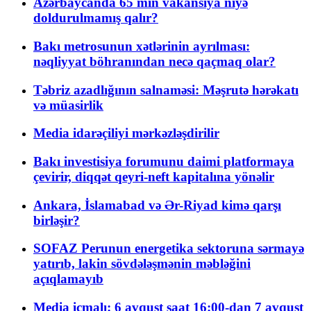
Azərbaycanda 65 min vakansiya niyə
doldurulmamış qalır?
Bakı metrosunun xətlərinin ayrılması:
nəqliyyat böhranından necə qaçmaq olar?
Təbriz azadlığının salnaməsi: Məşrutə hərəkatı
və müasirlik
Media idarəçiliyi mərkəzləşdirilir
Bakı investisiya forumunu daimi platformaya
çevirir, diqqət qeyri-neft kapitalına yönəlir
Ankara, İslamabad və Ər-Riyad kimə qarşı
birləşir?
SOFAZ Perunun energetika sektoruna sərmayə
yatırıb, lakin sövdələşmənin məbləğini
açıqlamayıb
Media icmalı: 6 avqust saat 16:00-dan 7 avqust