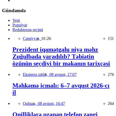
Gündəmdə
Yeni
Populyar
Redaktorun seçimi
Cəmiyyət,
01:26
151
Prezident iqamətgahı niyə məhz
Zuğulbada yaradılıb? Təbiətin
özünün seçdiyi bir məkanın tarixçəsi
Ekspress təhlil,
08 avqust, 17:07
276
Məhkəmə icmalı: 6–7 avqust 2026-cı
il
Qafqaz,
08 avqust, 16:47
264
Onilliklərə uzanan telefon zəngi