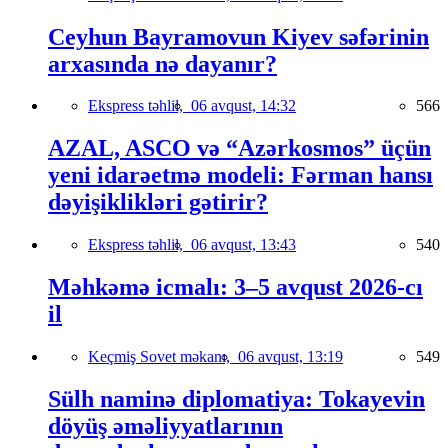
Ceyhun Bayramovun Kiyev səfərinin
arxasında nə dayanır?
Ekspress təhlil,
06 avqust, 14:32
566
AZAL, ASCO və “Azərkosmos” üçün
yeni idarəetmə modeli: Fərman hansı
dəyişiklikləri gətirir?
Ekspress təhlil,
06 avqust, 13:43
540
Məhkəmə icmalı: 3–5 avqust 2026-cı
il
Keçmiş Sovet məkanı,
06 avqust, 13:19
549
Sülh naminə diplomatiya: Tokayevin
döyüş əməliyyatlarının