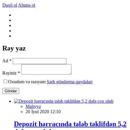
Daxil ol
Abunə ol
Rəy yaz
Ad *
Rəyiniz *
Oxudum və razıyam
Şərh göndərmə qaydaları
Göndər
Maliyyə
20 İyul 2020 12:10
Depozit hərracında tələb təklifdən 5,2