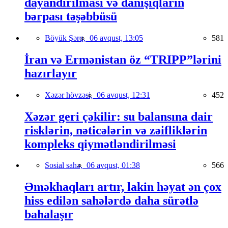
dayandırılması və danışıqların
bərpası təşəbbüsü
Böyük Şərq,
06 avqust, 13:05
581
İran və Ermənistan öz “TRIPP”lərini
hazırlayır
Xəzər hövzəsi,
06 avqust, 12:31
452
Xəzər geri çəkilir: su balansına dair
risklərin, nəticələrin və zəifliklərin
kompleks qiymətləndirilməsi
Sosial sahə,
06 avqust, 01:38
566
Əməkhaqları artır, lakin həyat ən çox
hiss edilən sahələrdə daha sürətlə
bahalaşır