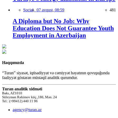
Social,
07 avqust, 08:59
481
A Diploma but No Job: Why
Education Does Not Guarantee Youth
Employment in Azerbaijan
Haqqımızda
“Turan” siyasət, iqtisadiyyat və cəmiyyət həyatının qovuşuğunda
fəaliyyət göstərən müstəqil analitik qurumdur.
Turan analitik xidməti
Bakı, AZ1010
Süleyman Rəhimov küç.,186, Mən. 24
Tel.: (+99412) 440 11 96
agency@turan.az