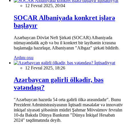
İqtisadiyyat
12 Fevral 2025, 20:04
SOCAR Albaniyada konkret işlərə
başlayır
Azərbaycan Dövlət Neft Şirkəti (SOCAR) Albaniyada
nümayəndəlik açıb və bu il konkret bir layihənin icrasına
başlamağa hazırlaşır, Albaniyanın "Albgaz" şirkəti bildirib.
Ardını oxu
İqtisadiyyat
12 Fevral 2025, 18:26
Azərbaycan gəlirli ölkədir, bəs
vətəndaşı?
"Azərbaycan hazırda 54 orta gəlirli ölkə arasındadır". Bunu
Prezident Administrasiyasının İqtisadi məsələlər və innovativ
inkişaf siyasəti şöbəsinin müdiri Şahmar Mövsümov fevralın
10-da Bakıda Dünya Bankının "Dünya İnkişaf Hesabatı
2024" təqdimatında deyib.