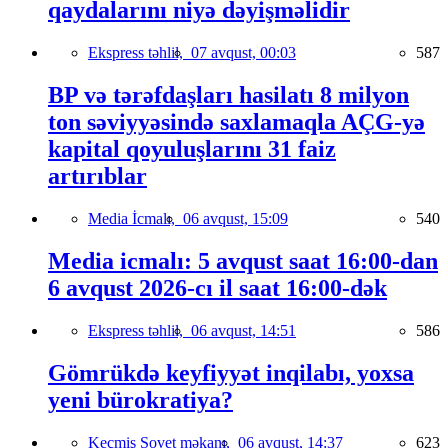
qaydalarını niyə dəyişməlidir
Ekspress təhlil,
07 avqust, 00:03
587
BP və tərəfdaşları hasilatı 8 milyon
ton səviyyəsində saxlamaqla AÇG-yə
kapital qoyuluşlarını 31 faiz
artırıblar
Media İcmalı,
06 avqust, 15:09
540
Media icmalı: 5 avqust saat 16:00-dan
6 avqust 2026-cı il saat 16:00-dək
Ekspress təhlil,
06 avqust, 14:51
586
Gömrükdə keyfiyyət inqilabı, yoxsa
yeni bürokratiya?
Keçmiş Sovet məkanı,
06 avqust, 14:37
623