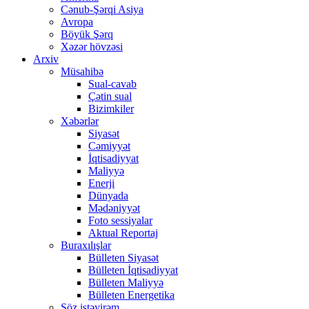
Cənub-Şərqi Asiya
Avropa
Böyük Şərq
Xəzər hövzəsi
Arxiv
Müsahibə
Sual-cavab
Çətin sual
Bizimkiler
Xəbərlər
Siyasət
Cəmiyyət
İqtisadiyyat
Maliyyə
Enerji
Dünyada
Mədəniyyət
Foto sessiyalar
Aktual Reportaj
Buraxılışlar
Bülleten Siyasət
Bülleten İqtisadiyyat
Bülleten Maliyyə
Bülleten Energetika
Söz istəyirəm