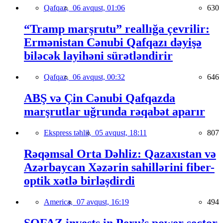
Qafqaz,
06 avqust, 01:06
630
“Tramp marşrutu” reallığa çevrilir:
Ermənistan Cənubi Qafqazı dəyişə
biləcək layihəni sürətləndirir
Qafqaz,
06 avqust, 00:32
646
ABŞ və Çin Cənubi Qafqazda
marşrutlar uğrunda rəqabət aparır
Ekspress təhlil,
05 avqust, 18:11
807
Rəqəmsal Orta Dəhliz: Qazaxıstan və
Azərbaycan Xəzərin sahillərini fiber-
optik xətlə birləşdirdi
America,
07 avqust, 16:19
494
SOFAZ invests in Peru’s power sector