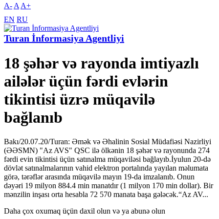
A-
A
A+
EN
RU
Turan İnformasiya Agentliyi
18 şəhər və rayonda imtiyazlı
ailələr üçün fərdi evlərin
tikintisi üzrə müqavilə
bağlanıb
Bakı/20.07.20/Turan: Əmək və Əhalinin Sosial Müdafiəsi Nazirliyi
(ƏƏSMN) "Az AVS" QSC ilə ölkənin 18 şəhər və rayonunda 274
fərdi evin tikintisi üçün satınalma müqaviləsi bağlayıb.İyulun 20-də
dövlət satınalmalarının vahid elektron portalında yayılan məlumata
görə, tərəflər arasında müqavilə mayın 19-da imzalanıb. Onun
dəyəri 19 milyon 884.4 min manatdır (1 milyon 170 min dollar). Bir
mənzilin inşası orta hesabla 72 570 manata başa gələcək.“Az AV...
Daha çox oxumaq üçün daxil olun və ya abunə olun