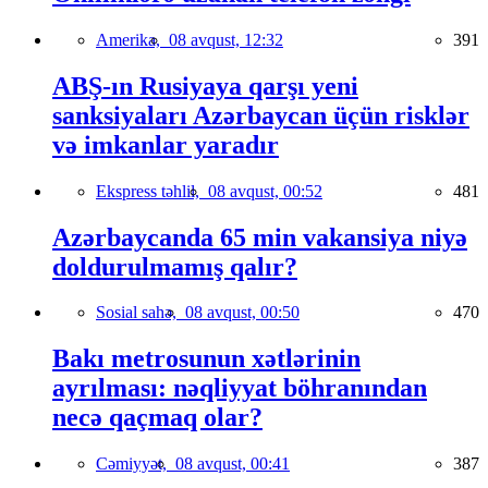
Amerika,
08 avqust, 12:32
391
ABŞ-ın Rusiyaya qarşı yeni
sanksiyaları Azərbaycan üçün risklər
və imkanlar yaradır
Ekspress təhlil,
08 avqust, 00:52
481
Azərbaycanda 65 min vakansiya niyə
doldurulmamış qalır?
Sosial sahə,
08 avqust, 00:50
470
Bakı metrosunun xətlərinin
ayrılması: nəqliyyat böhranından
necə qaçmaq olar?
Cəmiyyət,
08 avqust, 00:41
387