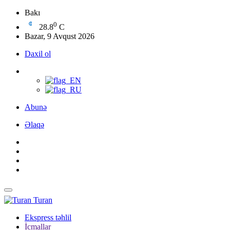
Bakı
0
28.8
C
Bazar, 9 Avqust 2026
Daxil ol
Abunə
Əlaqə
Turan
Ekspress təhlil
İcmallar