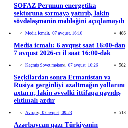
SOFAZ Perunun energetika
sektoruna sərmayə yatırıb, lakin
sövdələşmənin məbləğini açıqlamayıb
Media İcmalı,
07 avqust, 16:10
486
Media icmalı: 6 avqust saat 16:00-dan
7 avqust 2026-cı il saat 16:00-dək
Keçmiş Sovet məkanı,
07 avqust, 10:26
582
Seçkilərdən sonra Ermənistan və
Rusiya gərginliyi azaltmağın yollarını
axtarır, lakin əvvəlki ittifaqa qayıdış
ehtimalı azdır
Avropa,
07 avqust, 09:23
518
Azərbaycan qazı Türkiyənin