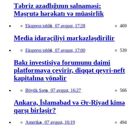
Təbriz azadlığının salnaməsi:
Məşrutə hərəkatı və müasirlik
Ekspress təhlil,
07 avqust, 17:28
469
Media idarəçiliyi mərkəzləşdirilir
Ekspress təhlil,
07 avqust, 17:00
539
Bakı investisiya forumunu daimi
platformaya çevirir, diqqət qeyri-neft
kapitalına yönəlir
Böyük Şərq,
07 avqust, 16:27
566
Ankara, İslamabad və Ər-Riyad kimə
qarşı birləşir?
Amerika,
07 avqust, 16:19
494