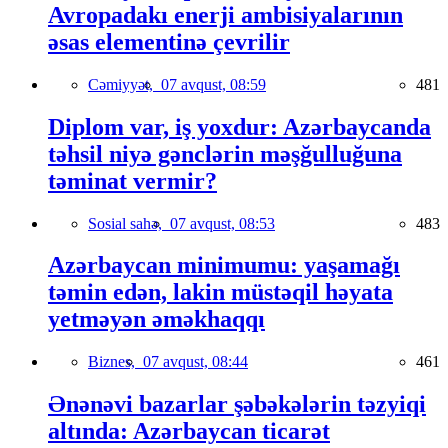
Avropadakı enerji ambisiyalarının
əsas elementinə çevrilir
Cəmiyyət,
07 avqust, 08:59
481
Diplom var, iş yoxdur: Azərbaycanda
təhsil niyə gənclərin məşğulluğuna
təminat vermir?
Sosial sahə,
07 avqust, 08:53
483
Azərbaycan minimumu: yaşamağı
təmin edən, lakin müstəqil həyata
yetməyən əməkhaqqı
Biznes,
07 avqust, 08:44
461
Ənənəvi bazarlar şəbəkələrin təzyiqi
altında: Azərbaycan ticarət