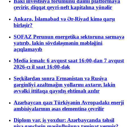
Bakı investisiya forumunu daimi platformaya
çevirir, diqqət qeyri-neft kapitalına yönəlir
Ankara, İslamabad və Ər-Riyad kimə qarşı
birləşir?
SOFAZ Perunun energetika sektoruna sərmayə
yatırıb, lakin sövdələşmənin məbləğini
açıqlamayıb
Media icmalı: 6 avqust saat 16:00-dan 7 avqust
2026-cı il saat 16:00-dək
Seçkilərdən sonra Ermənistan və Rusiya
gərginliyi azaltmağın yollarını axtarır, lakin
əvvəlki ittifaqa qayıdış ehtimalı azdır
Azərbaycan qazı Türkiyənin Avropadakı enerji
ambisiyalarının əsas elementinə çevrilir
Diplom var, iş yoxdur: Azərbaycanda təhsil
niyə gənclərin məşğulluğuna təminat vermir?