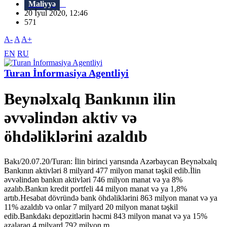
Maliyyə
20 İyul 2020, 12:46
571
A-
A
A+
EN
RU
Turan İnformasiya Agentliyi
Beynəlxalq Bankının ilin
əvvəlindən aktiv və
öhdəliklərini azaldıb
Bakı/20.07.20/Turan: İlin birinci yarısında Azərbaycan Beynəlxalq
Bankının aktivləri 8 milyard 477 milyon manat təşkil edib.İlin
əvvəlindən bankın aktivləri 746 milyon manat və ya 8%
azalıb.Bankın kredit portfeli 44 milyon manat və ya 1,8%
artıb.Hesabat dövründə bank öhdəliklərini 863 milyon manat və ya
11% azaldıb və onlar 7 milyard 20 milyon manat təşkil
edib.Bankdakı depozitlərin həcmi 843 milyon manat və ya 15%
azalaraq 4 milyard 792 milyon m...