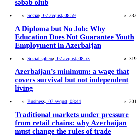
səbəb olub
Social,
07 avqust, 08:59
333
A Diploma but No Job: Why
Education Does Not Guarantee Youth
Employment in Azerbaijan
Social sphere,
07 avqust, 08:53
319
Azerbaijan’s minimum: a wage that
covers survival but not independent
living
Business,
07 avqust, 08:44
301
Traditional markets under pressure
from retail chains: why Azerbaijan
must change the rules of trade