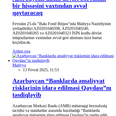
bir hissəsini vaxtından əvvəl
qaytaracaq
Fevralın 25-də "Bakı Fond Birjası"nda Maliyyə Nazirliyinin
yerləşdirdiyi AZ0201040208, AZ0201040240,
AZ0201040265 və AZ0201040323 İSİN kodlu dövlət
istiqrazlarının vaxtından əvvəl geri alınması üzrə hərrac
keçiriləcək.
Ardını oxu
Maliyyə
13 Fevral 2025, 11:53
Azərbaycan “Banklarda əməliyyat
risklərinin idarə edilməsi Qaydası”nı
təsdiqləyib
Azərbaycan Mərkəzi Bankı (AMB) mütərəqqi beynəlxalq
təcrübə və standartlar əsasında hazırladığı “Banklarda
əməliyyat risklərinin idarə edilməsi Qaydası”nı təsdiq edib.