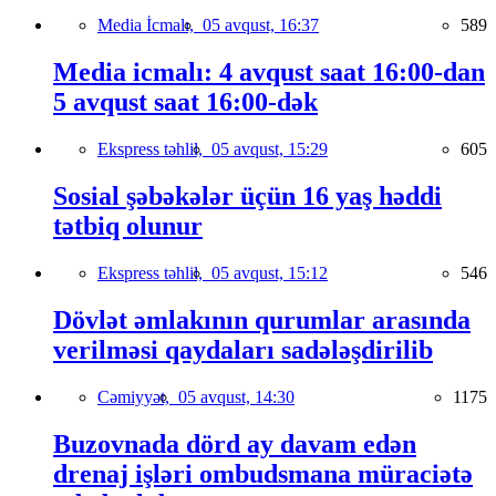
Media İcmalı,
05 avqust, 16:37
589
Media icmalı: 4 avqust saat 16:00-dan
5 avqust saat 16:00-dək
Ekspress təhlil,
05 avqust, 15:29
605
Sosial şəbəkələr üçün 16 yaş həddi
tətbiq olunur
Ekspress təhlil,
05 avqust, 15:12
546
Dövlət əmlakının qurumlar arasında
verilməsi qaydaları sadələşdirilib
Cəmiyyət,
05 avqust, 14:30
1175
Buzovnada dörd ay davam edən
drenaj işləri ombudsmana müraciətə