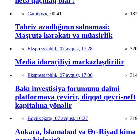
necə qaçmaq olar?
Cəmiyyət,
00:41
182
Təbriz azadlığının salnaməsi:
Məşrutə hərəkatı və müasirlik
Ekspress təhlil,
07 avqust, 17:28
320
Media idarəçiliyi mərkəzləşdirilir
Ekspress təhlil,
07 avqust, 17:00
314
Bakı investisiya forumunu daimi
platformaya çevirir, diqqət qeyri-neft
kapitalına yönəlir
Böyük Şərq,
07 avqust, 16:27
319
Ankara, İslamabad və Ər-Riyad kimə