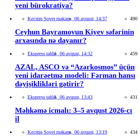
yeni bürokratiya?
Keçmiş Sovet məkanı,
06 avqust, 14:37
490
Ceyhun Bayramovun Kiyev səfərinin
arxasında nə dayanır?
Ekspress təhlil,
06 avqust, 14:32
459
AZAL, ASCO və “Azərkosmos” üçün
yeni idarəetmə modeli: Fərman hansı
dəyişiklikləri gətirir?
Ekspress təhlil,
06 avqust, 13:43
431
Məhkəmə icmalı: 3–5 avqust 2026-cı
il
Keçmiş Sovet məkanı,
06 avqust, 13:19
434