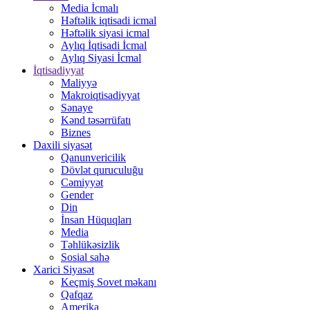
Media İcmalı
Həftəlik iqtisadi icmal
Həftəlik siyasi icmal
Aylıq İqtisadi İcmal
Aylıq Siyasi İcmal
İqtisadiyyat
Maliyyə
Makroiqtisadiyyat
Sənaye
Kənd təsərrüfatı
Biznes
Daxili siyasət
Qanunvericilik
Dövlət quruculuğu
Cəmiyyət
Gender
Din
İnsan Hüquqları
Media
Təhlükəsizlik
Sosial sahə
Xarici Siyasət
Keçmiş Sovet məkanı
Qafqaz
Amerika