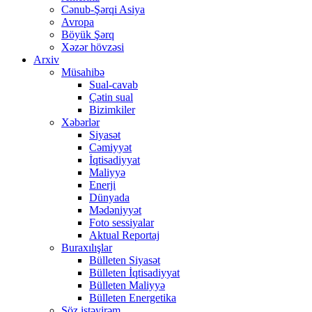
Cənub-Şərqi Asiya
Avropa
Böyük Şərq
Xəzər hövzəsi
Arxiv
Müsahibə
Sual-cavab
Çətin sual
Bizimkiler
Xəbərlər
Siyasət
Cəmiyyət
İqtisadiyyat
Maliyyə
Enerji
Dünyada
Mədəniyyət
Foto sessiyalar
Aktual Reportaj
Buraxılışlar
Bülleten Siyasət
Bülleten İqtisadiyyat
Bülleten Maliyyə
Bülleten Energetika
Söz istəyirəm