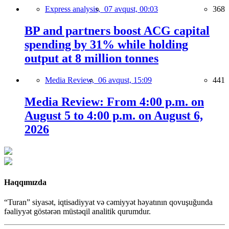
Express analysis,
07 avqust, 00:03
368
BP and partners boost ACG capital
spending by 31% while holding
output at 8 million tonnes
Media Review,
06 avqust, 15:09
441
Media Review: From 4:00 p.m. on
August 5 to 4:00 p.m. on August 6,
2026
Haqqımızda
“Turan” siyasət, iqtisadiyyat və cəmiyyət həyatının qovuşuğunda
fəaliyyət göstərən müstəqil analitik qurumdur.