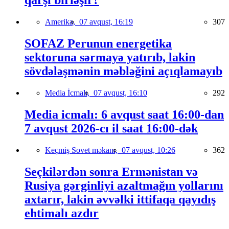
qarşı birləşir?
Amerika,
07 avqust, 16:19
307
SOFAZ Perunun energetika
sektoruna sərmayə yatırıb, lakin
sövdələşmənin məbləğini açıqlamayıb
Media İcmalı,
07 avqust, 16:10
292
Media icmalı: 6 avqust saat 16:00-dan
7 avqust 2026-cı il saat 16:00-dək
Keçmiş Sovet məkanı,
07 avqust, 10:26
362
Seçkilərdən sonra Ermənistan və
Rusiya gərginliyi azaltmağın yollarını
axtarır, lakin əvvəlki ittifaqa qayıdış
ehtimalı azdır