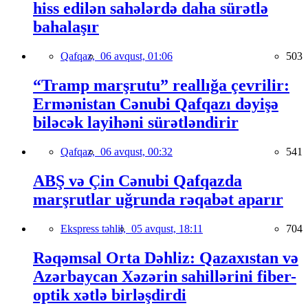
hiss edilən sahələrdə daha sürətlə
bahalaşır
Qafqaz,
06 avqust, 01:06
503
“Tramp marşrutu” reallığa çevrilir:
Ermənistan Cənubi Qafqazı dəyişə
biləcək layihəni sürətləndirir
Qafqaz,
06 avqust, 00:32
541
ABŞ və Çin Cənubi Qafqazda
marşrutlar uğrunda rəqabət aparır
Ekspress təhlil,
05 avqust, 18:11
704
Rəqəmsal Orta Dəhliz: Qazaxıstan və
Azərbaycan Xəzərin sahillərini fiber-
optik xətlə birləşdirdi