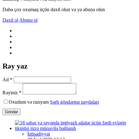
Daha çox oxumaq üçün daxil olun və ya abunə olun
Daxil ol
Abunə ol
Rəy yaz
Ad *
Rəyiniz *
Oxudum və razıyam
Şərh göndərmə qaydaları
Göndər
İqtisadiyyat