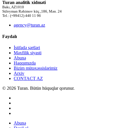
Turan analitik xidməti
Bakı, AZ1010
Süleyman Rəhimov küç.,186, Mən. 24
Tel.: (+99412) 440 11 96
agency@turan.az
Faydalı
İstifadə şərtləri
Məxfilik siyasti
Abunə
Haqqımızda
Bizim mütəxəssislərimiz
Arxiv
CONTACT AZ
© 2026 Turan. Bütün hüquqlar qorunur.
Abunə