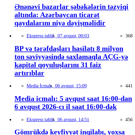
Ənənəvi bazarlar şəbəkələrin təzyiqi
altında: Azərbaycan ticarət
qaydalarını niyə dəyişməlidir
Ekspress təhlil,
07 avqust, 00:03
368
BP və tərəfdaşları hasilatı 8 milyon
ton səviyyəsində saxlamaqla AÇG-yə
kapital qoyuluşlarını 31 faiz
artırıblar
Media İcmalı,
06 avqust, 15:09
441
Media icmalı: 5 avqust saat 16:00-dan
6 avqust 2026-cı il saat 16:00-dək
Ekspress təhlil,
06 avqust, 14:51
456
Gömrükdə keyfiyyət inqilabı, yoxsa