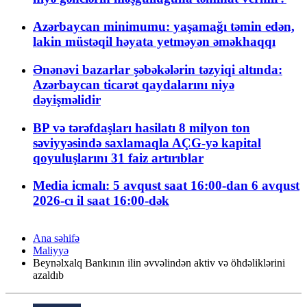
Azərbaycan minimumu: yaşamağı təmin edən,
lakin müstəqil həyata yetməyən əməkhaqqı
Ənənəvi bazarlar şəbəkələrin təzyiqi altında:
Azərbaycan ticarət qaydalarını niyə
dəyişməlidir
BP və tərəfdaşları hasilatı 8 milyon ton
səviyyəsində saxlamaqla AÇG-yə kapital
qoyuluşlarını 31 faiz artırıblar
Media icmalı: 5 avqust saat 16:00-dan 6 avqust
2026-cı il saat 16:00-dək
Ana səhifə
Maliyyə
Beynəlxalq Bankının ilin əvvəlindən aktiv və öhdəliklərini
azaldıb