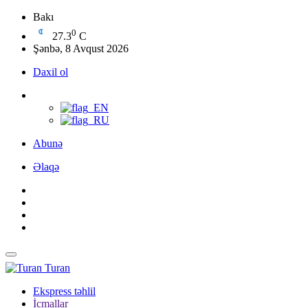
Bakı
0
27.3
C
Şənbə, 8 Avqust 2026
Daxil ol
Abunə
Əlaqə
Turan
Ekspress təhlil
İcmallar