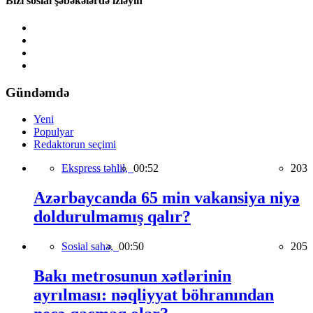
Bizi sosial şəbəkələrdə izləyin
Gündəmdə
Yeni
Populyar
Redaktorun seçimi
Ekspress təhlil,
00:52
203
Azərbaycanda 65 min vakansiya niyə
doldurulmamış qalır?
Sosial sahə,
00:50
205
Bakı metrosunun xətlərinin
ayrılması: nəqliyyat böhranından