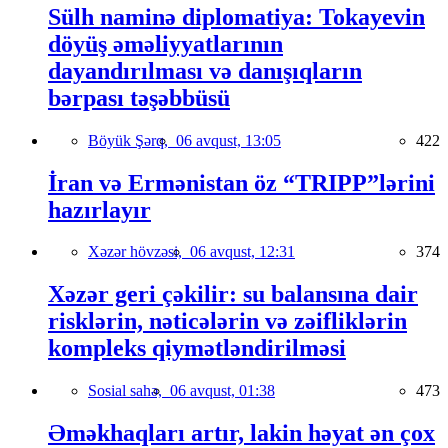
Sülh naminə diplomatiya: Tokayevin
döyüş əməliyyatlarının
dayandırılması və danışıqların
bərpası təşəbbüsü
Böyük Şərq,
06 avqust, 13:05
422
İran və Ermənistan öz “TRIPP”lərini
hazırlayır
Xəzər hövzəsi,
06 avqust, 12:31
374
Xəzər geri çəkilir: su balansına dair
risklərin, nəticələrin və zəifliklərin
kompleks qiymətləndirilməsi
Sosial sahə,
06 avqust, 01:38
473
Əməkhaqları artır, lakin həyat ən çox