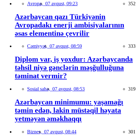
Avropa,
07 avqust, 09:23
352
Azərbaycan qazı Türkiyənin
Avropadakı enerji ambisiyalarının
əsas elementinə çevrilir
Cəmiyyət,
07 avqust, 08:59
333
Diplom var, iş yoxdur: Azərbaycanda
təhsil niyə gənclərin məşğulluğuna
təminat vermir?
Sosial sahə,
07 avqust, 08:53
319
Azərbaycan minimumu: yaşamağı
təmin edən, lakin müstəqil həyata
yetməyən əməkhaqqı
Biznes,
07 avqust, 08:44
301