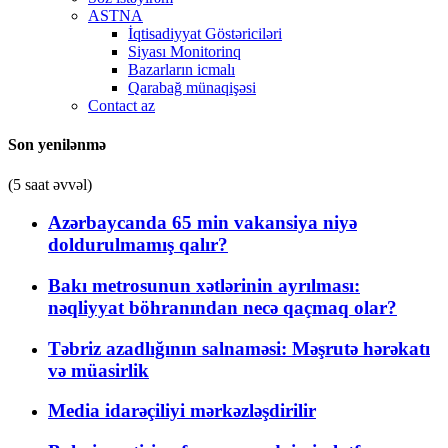
ASTNA
İqtisadiyyat Göstəriciləri
Siyası Monitorinq
Bazarların icmalı
Qarabağ münaqişəsi
Contact az
Son yenilənmə
(5 saat əvvəl)
Azərbaycanda 65 min vakansiya niyə
doldurulmamış qalır?
Bakı metrosunun xətlərinin ayrılması:
nəqliyyat böhranından necə qaçmaq olar?
Təbriz azadlığının salnaməsi: Məşrutə hərəkatı
və müasirlik
Media idarəçiliyi mərkəzləşdirilir