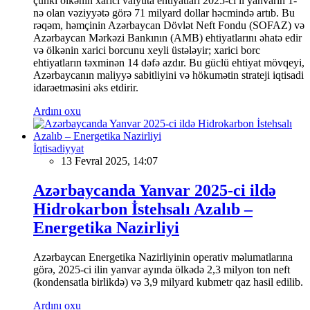
çünki ölkənin xarici valyuta ehtiyatları 2025-ci il yanvarın 1-
nə olan vəziyyətə görə 71 milyard dollar həcmində artıb. Bu
rəqəm, həmçinin Azərbaycan Dövlət Neft Fondu (SOFAZ) və
Azərbaycan Mərkəzi Bankının (AMB) ehtiyatlarını əhatə edir
və ölkənin xarici borcunu xeyli üstələyir; xarici borc
ehtiyatların təxminən 14 dəfə azdır. Bu güclü ehtiyat mövqeyi,
Azərbaycanın maliyyə sabitliyini və hökumətin strateji iqtisadi
idarəetməsini əks etdirir.
Ardını oxu
İqtisadiyyat
13 Fevral 2025, 14:07
Azərbaycanda Yanvar 2025-ci ildə
Hidrokarbon İstehsalı Azalıb –
Energetika Nazirliyi
Azərbaycan Energetika Nazirliyinin operativ məlumatlarına
görə, 2025-ci ilin yanvar ayında ölkədə 2,3 milyon ton neft
(kondensatla birlikdə) və 3,9 milyard kubmetr qaz hasil edilib.
Ardını oxu