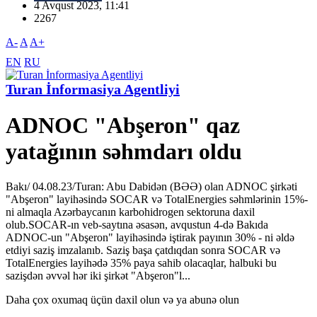
4 Avqust 2023, 11:41
2267
A-
A
A+
EN
RU
Turan İnformasiya Agentliyi
ADNOC "Abşeron" qaz
yatağının səhmdarı oldu
Bakı/ 04.08.23/Turan: Abu Dabidən (BƏƏ) olan ADNOC şirkəti
"Abşeron" layihəsində SOCAR və TotalEnergies səhmlərinin 15%-
ni almaqla Azərbaycanın karbohidrogen sektoruna daxil
olub.SOCAR-ın veb-saytına əsasən, avqustun 4-də Bakıda
ADNOC-un "Abşeron" layihəsində iştirak payının 30% - ni əldə
etdiyi saziş imzalanıb. Saziş başa çatdıqdan sonra SOCAR və
TotalEnergies layihədə 35% paya sahib olacaqlar, halbuki bu
sazişdən əvvəl hər iki şirkət "Abşeron"l...
Daha çox oxumaq üçün daxil olun və ya abunə olun