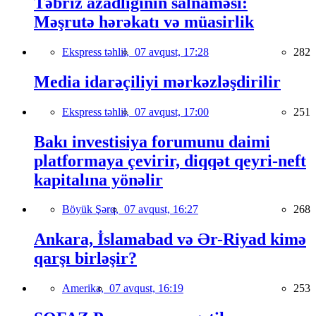
Təbriz azadlığının salnaməsi:
Məşrutə hərəkatı və müasirlik
Ekspress təhlil,
07 avqust, 17:28
282
Media idarəçiliyi mərkəzləşdirilir
Ekspress təhlil,
07 avqust, 17:00
251
Bakı investisiya forumunu daimi
platformaya çevirir, diqqət qeyri-neft
kapitalına yönəlir
Böyük Şərq,
07 avqust, 16:27
268
Ankara, İslamabad və Ər-Riyad kimə
qarşı birləşir?
Amerika,
07 avqust, 16:19
253