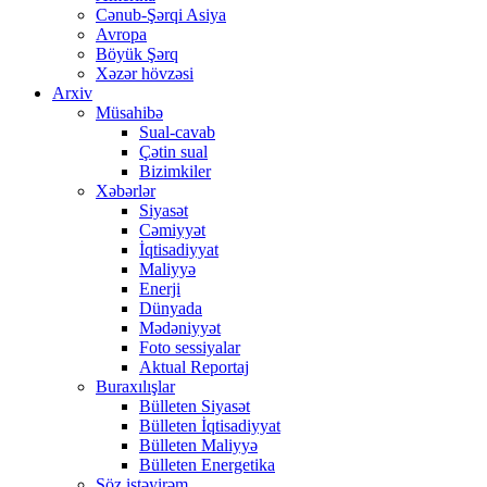
Cənub-Şərqi Asiya
Avropa
Böyük Şərq
Xəzər hövzəsi
Arxiv
Müsahibə
Sual-cavab
Çətin sual
Bizimkiler
Xəbərlər
Siyasət
Cəmiyyət
İqtisadiyyat
Maliyyə
Enerji
Dünyada
Mədəniyyət
Foto sessiyalar
Aktual Reportaj
Buraxılışlar
Bülleten Siyasət
Bülleten İqtisadiyyat
Bülleten Maliyyə
Bülleten Energetika
Söz istəyirəm