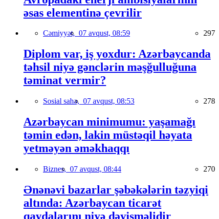
əsas elementinə çevrilir
Cəmiyyət,
07 avqust, 08:59
297
Diplom var, iş yoxdur: Azərbaycanda
təhsil niyə gənclərin məşğulluğuna
təminat vermir?
Sosial sahə,
07 avqust, 08:53
278
Azərbaycan minimumu: yaşamağı
təmin edən, lakin müstəqil həyata
yetməyən əməkhaqqı
Biznes,
07 avqust, 08:44
270
Ənənəvi bazarlar şəbəkələrin təzyiqi
altında: Azərbaycan ticarət
qaydalarını niyə dəyişməlidir