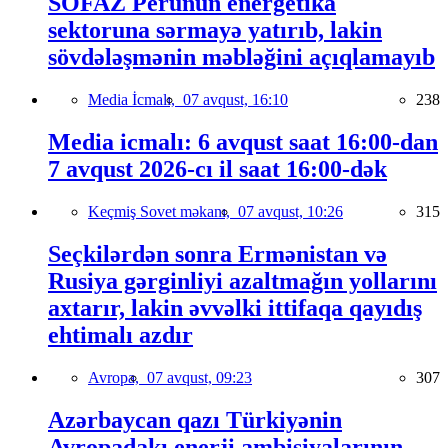
SOFAZ Perunun energetika
sektoruna sərmayə yatırıb, lakin
sövdələşmənin məbləğini açıqlamayıb
Media İcmalı,
07 avqust, 16:10
238
Media icmalı: 6 avqust saat 16:00-dan
7 avqust 2026-cı il saat 16:00-dək
Keçmiş Sovet məkanı,
07 avqust, 10:26
315
Seçkilərdən sonra Ermənistan və
Rusiya gərginliyi azaltmağın yollarını
axtarır, lakin əvvəlki ittifaqa qayıdış
ehtimalı azdır
Avropa,
07 avqust, 09:23
307
Azərbaycan qazı Türkiyənin
Avropadakı enerji ambisiyalarının