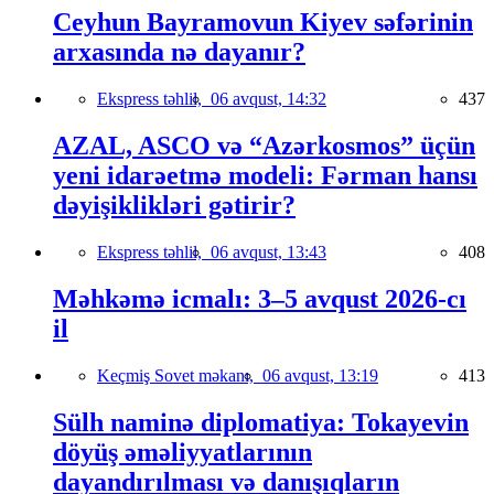
Ceyhun Bayramovun Kiyev səfərinin
arxasında nə dayanır?
Ekspress təhlil,
06 avqust, 14:32
437
AZAL, ASCO və “Azərkosmos” üçün
yeni idarəetmə modeli: Fərman hansı
dəyişiklikləri gətirir?
Ekspress təhlil,
06 avqust, 13:43
408
Məhkəmə icmalı: 3–5 avqust 2026-cı
il
Keçmiş Sovet məkanı,
06 avqust, 13:19
413
Sülh naminə diplomatiya: Tokayevin
döyüş əməliyyatlarının
dayandırılması və danışıqların