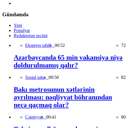
Gündəmdə
Yeni
Populyar
Redaktorun seçimi
Ekspress təhlil,
00:52
72
Azərbaycanda 65 min vakansiya niyə
doldurulmamış qalır?
Sosial sahə,
00:50
82
Bakı metrosunun xətlərinin
ayrılması: nəqliyyat böhranından
necə qaçmaq olar?
Cəmiyyət,
00:41
80