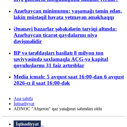
Azərbaycan minimumu: yaşamağı təmin edən,
lakin müstəqil həyata yetməyən əməkhaqqı
Ənənəvi bazarlar şəbəkələrin təzyiqi altında:
Azərbaycan ticarət qaydalarını niyə
dəyişməlidir
BP və tərəfdaşları hasilatı 8 milyon ton
səviyyəsində saxlamaqla AÇG-yə kapital
qoyuluşlarını 31 faiz artırıblar
Media icmalı: 5 avqust saat 16:00-dan 6 avqust
2026-cı il saat 16:00-dək
Ana səhifə
İqtisadiyyat
ADNOC "Abşeron" qaz yatağının səhmdarı oldu
İqtisadiyyat