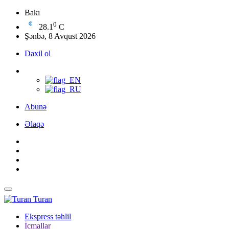
Bakı
0
28.1
C
Şənbə, 8 Avqust 2026
Daxil ol
Abunə
Əlaqə
Turan
Ekspress təhlil
İcmallar