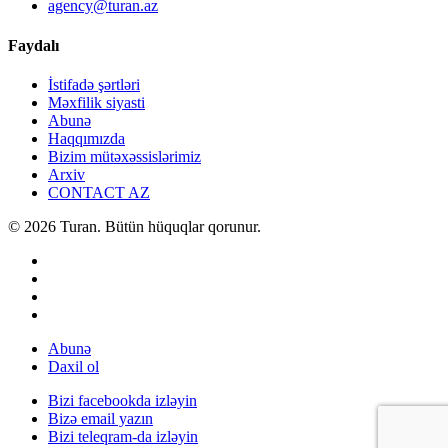
agency@turan.az
Faydalı
İstifadə şərtləri
Məxfilik siyasti
Abunə
Haqqımızda
Bizim mütəxəssislərimiz
Arxiv
CONTACT AZ
© 2026 Turan. Bütün hüquqlar qorunur.
Abunə
Daxil ol
Bizi facebookda izləyin
Bizə email yazın
Bizi teleqram-da izləyin