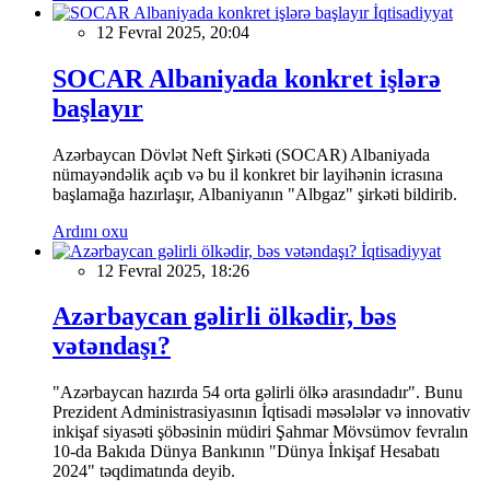
İqtisadiyyat
12 Fevral 2025, 20:04
SOCAR Albaniyada konkret işlərə
başlayır
Azərbaycan Dövlət Neft Şirkəti (SOCAR) Albaniyada
nümayəndəlik açıb və bu il konkret bir layihənin icrasına
başlamağa hazırlaşır, Albaniyanın "Albgaz" şirkəti bildirib.
Ardını oxu
İqtisadiyyat
12 Fevral 2025, 18:26
Azərbaycan gəlirli ölkədir, bəs
vətəndaşı?
"Azərbaycan hazırda 54 orta gəlirli ölkə arasındadır". Bunu
Prezident Administrasiyasının İqtisadi məsələlər və innovativ
inkişaf siyasəti şöbəsinin müdiri Şahmar Mövsümov fevralın
10-da Bakıda Dünya Bankının "Dünya İnkişaf Hesabatı
2024" təqdimatında deyib.