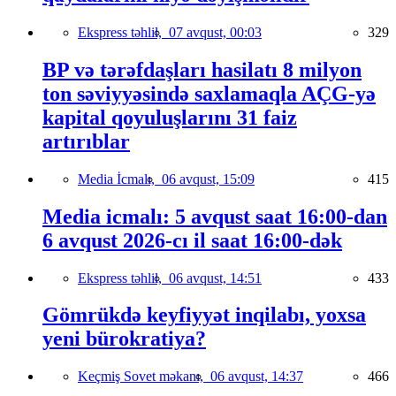
Ekspress təhlil,
07 avqust, 00:03
329
BP və tərəfdaşları hasilatı 8 milyon
ton səviyyəsində saxlamaqla AÇG-yə
kapital qoyuluşlarını 31 faiz
artırıblar
Media İcmalı,
06 avqust, 15:09
415
Media icmalı: 5 avqust saat 16:00-dan
6 avqust 2026-cı il saat 16:00-dək
Ekspress təhlil,
06 avqust, 14:51
433
Gömrükdə keyfiyyət inqilabı, yoxsa
yeni bürokratiya?
Keçmiş Sovet məkanı,
06 avqust, 14:37
466