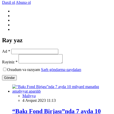
Daxil ol
Abunə ol
Rəy yaz
Ad *
Rəyiniz *
Oxudum və razıyam
Şərh göndərmə qaydaları
Göndər
Maliyyə
4 Avqust 2023 11:13
“Bakı Fond Birjası”nda 7 ayda 10