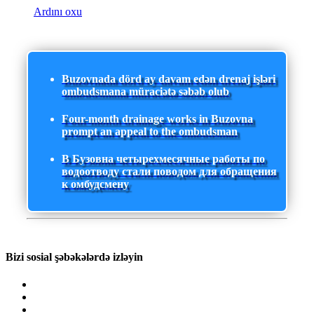
Ardını oxu
Buzovnada dörd ay davam edən drenaj işləri
ombudsmana müraciətə səbəb olub
Four-month drainage works in Buzovna
prompt an appeal to the ombudsman
В Бузовна четырехмесячные работы по
водоотводу стали поводом для обращения
к омбудсмену
Bizi sosial şəbəkələrdə izləyin