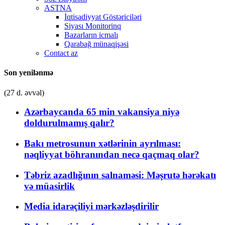
ASTNA
İqtisadiyyat Göstəriciləri
Siyası Monitorinq
Bazarların icmalı
Qarabağ münaqişəsi
Contact az
Son yenilənmə
(27 d. əvvəl)
Azərbaycanda 65 min vakansiya niyə
doldurulmamış qalır?
Bakı metrosunun xətlərinin ayrılması:
nəqliyyat böhranından necə qaçmaq olar?
Təbriz azadlığının salnaməsi: Məşrutə hərəkatı
və müasirlik
Media idarəçiliyi mərkəzləşdirilir