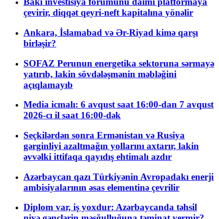
Bakı investisiya forumunu daimi platformaya
çevirir, diqqət qeyri-neft kapitalına yönəlir
Ankara, İslamabad və Ər-Riyad kimə qarşı
birləşir?
SOFAZ Perunun energetika sektoruna sərmayə
yatırıb, lakin sövdələşmənin məbləğini
açıqlamayıb
Media icmalı: 6 avqust saat 16:00-dan 7 avqust
2026-cı il saat 16:00-dək
Seçkilərdən sonra Ermənistan və Rusiya
gərginliyi azaltmağın yollarını axtarır, lakin
əvvəlki ittifaqa qayıdış ehtimalı azdır
Azərbaycan qazı Türkiyənin Avropadakı enerji
ambisiyalarının əsas elementinə çevrilir
Diplom var, iş yoxdur: Azərbaycanda təhsil
niyə gənclərin məşğulluğuna təminat vermir?