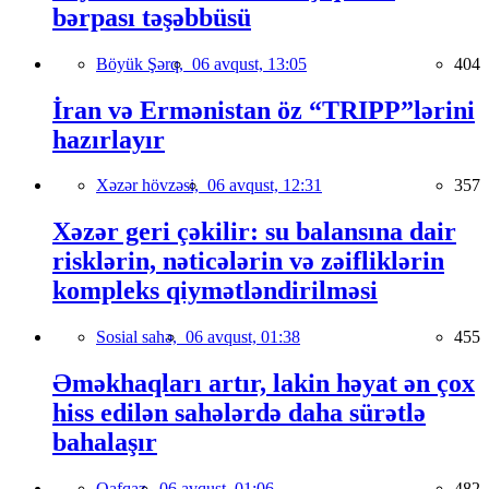
bərpası təşəbbüsü
Böyük Şərq,
06 avqust, 13:05
404
İran və Ermənistan öz “TRIPP”lərini
hazırlayır
Xəzər hövzəsi,
06 avqust, 12:31
357
Xəzər geri çəkilir: su balansına dair
risklərin, nəticələrin və zəifliklərin
kompleks qiymətləndirilməsi
Sosial sahə,
06 avqust, 01:38
455
Əməkhaqları artır, lakin həyat ən çox
hiss edilən sahələrdə daha sürətlə
bahalaşır
Qafqaz,
06 avqust, 01:06
482