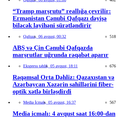
“Tramp marşrutu” reallığa çevrilir:
Ermənistan Cənubi Qafqazı dəyişə
biləcək layihəni sürətləndirir
Qafqaz,
06 avqust, 00:32
518
ABŞ və Çin Cənubi Qafqazda
marşrutlar uğrunda rəqabət aparır
Ekspress təhlil,
05 avqust, 18:11
676
Rəqəmsal Orta Dəhliz: Qazaxıstan və
Azərbaycan Xəzərin sahillərini fiber-
optik xətlə birləşdirdi
Media İcmalı,
05 avqust, 16:37
567
Media icmalı: 4 avqust saat 16:00-dan