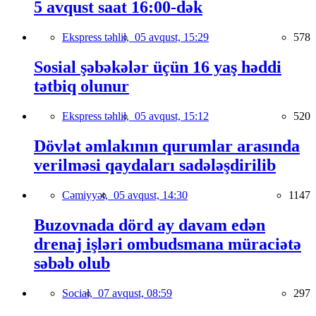
5 avqust saat 16:00-dək
Ekspress təhlil,
05 avqust, 15:29
578
Sosial şəbəkələr üçün 16 yaş həddi
tətbiq olunur
Ekspress təhlil,
05 avqust, 15:12
520
Dövlət əmlakının qurumlar arasında
verilməsi qaydaları sadələşdirilib
Cəmiyyət,
05 avqust, 14:30
1147
Buzovnada dörd ay davam edən
drenaj işləri ombudsmana müraciətə
səbəb olub
Social,
07 avqust, 08:59
297