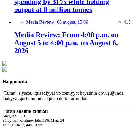
spending by 31% while holding
output at 8 million tonnes
Media Review,
06 avqust, 15:09
415
Media Review: From 4:00 p.m. on
August 5 to 4:00 p.m. on August 6,
2026
Haqqımızda
“Turan” siyasət, iqtisadiyyat və cəmiyyət həyatının qovuşuğunda
fəaliyyət göstərən müstəqil analitik qurumdur.
Turan analitik xidməti
Bakı, AZ1010
Süleyman Rəhimov küç.,186, Mən. 24
Tel.: (+99412) 440 11 96