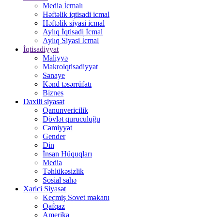
Media İcmalı
Həftəlik iqtisadi icmal
Həftəlik siyasi icmal
Aylıq İqtisadi İcmal
Aylıq Siyasi İcmal
İqtisadiyyat
Maliyyə
Makroiqtisadiyyat
Sənaye
Kənd təsərrüfatı
Biznes
Daxili siyasət
Qanunvericilik
Dövlət quruculuğu
Cəmiyyət
Gender
Din
İnsan Hüquqları
Media
Təhlükəsizlik
Sosial sahə
Xarici Siyasət
Keçmiş Sovet məkanı
Qafqaz
Amerika