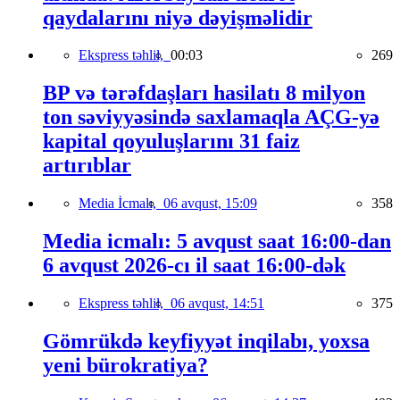
qaydalarını niyə dəyişməlidir
Ekspress təhlil,
00:03
269
BP və tərəfdaşları hasilatı 8 milyon
ton səviyyəsində saxlamaqla AÇG-yə
kapital qoyuluşlarını 31 faiz
artırıblar
Media İcmalı,
06 avqust, 15:09
358
Media icmalı: 5 avqust saat 16:00-dan
6 avqust 2026-cı il saat 16:00-dək
Ekspress təhlil,
06 avqust, 14:51
375
Gömrükdə keyfiyyət inqilabı, yoxsa
yeni bürokratiya?