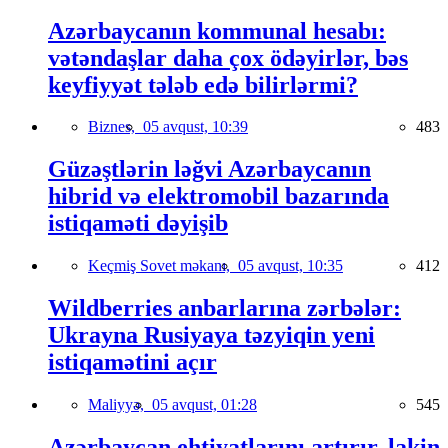
Azərbaycanın kommunal hesabı:
vətəndaşlar daha çox ödəyirlər, bəs
keyfiyyət tələb edə bilirlərmi?
Biznes,
05 avqust, 10:39
483
Güzəştlərin ləğvi Azərbaycanın
hibrid və elektromobil bazarında
istiqaməti dəyişib
Keçmiş Sovet məkanı,
05 avqust, 10:35
412
Wildberries anbarlarına zərbələr:
Ukrayna Rusiyaya təzyiqin yeni
istiqamətini açır
Maliyyə,
05 avqust, 01:28
545
Azərbaycan ehtiyatlarını artırır, lakin