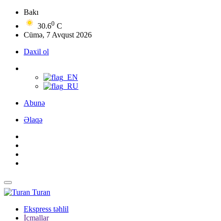
Bakı
0
30.6
C
Cümə, 7 Avqust 2026
Daxil ol
Abunə
Əlaqə
Turan
Ekspress təhlil
İcmallar