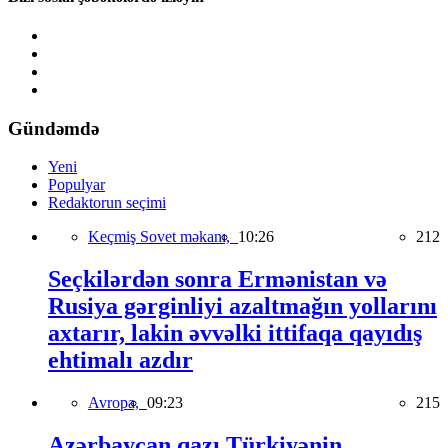
Gündəmdə
Yeni
Populyar
Redaktorun seçimi
Keçmiş Sovet məkanı,
10:26
212
Seçkilərdən sonra Ermənistan və
Rusiya gərginliyi azaltmağın yollarını
axtarır, lakin əvvəlki ittifaqa qayıdış
ehtimalı azdır
Avropa,
09:23
215
Azərbaycan qazı Türkiyənin