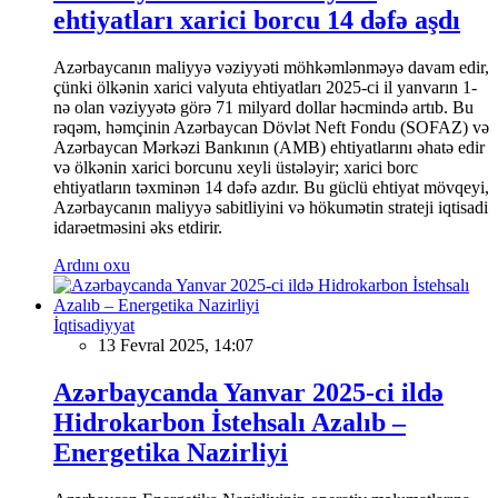
ehtiyatları xarici borcu 14 dəfə aşdı
Azərbaycanın maliyyə vəziyyəti möhkəmlənməyə davam edir,
çünki ölkənin xarici valyuta ehtiyatları 2025-ci il yanvarın 1-
nə olan vəziyyətə görə 71 milyard dollar həcmində artıb. Bu
rəqəm, həmçinin Azərbaycan Dövlət Neft Fondu (SOFAZ) və
Azərbaycan Mərkəzi Bankının (AMB) ehtiyatlarını əhatə edir
və ölkənin xarici borcunu xeyli üstələyir; xarici borc
ehtiyatların təxminən 14 dəfə azdır. Bu güclü ehtiyat mövqeyi,
Azərbaycanın maliyyə sabitliyini və hökumətin strateji iqtisadi
idarəetməsini əks etdirir.
Ardını oxu
İqtisadiyyat
13 Fevral 2025, 14:07
Azərbaycanda Yanvar 2025-ci ildə
Hidrokarbon İstehsalı Azalıb –
Energetika Nazirliyi