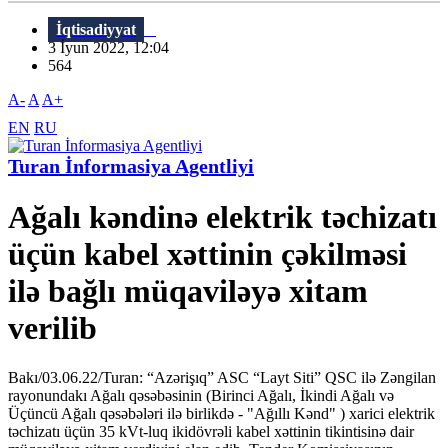
İqtisadiyyat
3 İyun 2022, 12:04
564
A-
A
A+
EN
RU
Turan İnformasiya Agentliyi
Ağalı kəndinə elektrik təchizatı
üçün kabel xəttinin çəkilməsi
ilə bağlı müqaviləyə xitam
verilib
Bakı/03.06.22/Turan: “Azərişıq” ASC “Layt Siti” QSC ilə Zəngilan
rayonundakı Ağalı qəsəbəsinin (Birinci Ağalı, İkindi Ağalı və
Üçüncü Ağalı qəsəbələri ilə birlikdə - "Ağıllı Kənd" ) xarici elektrik
təchizatı üçün 35 kVt-luq ikidövrəli kabel xəttinin tikintisinə dair