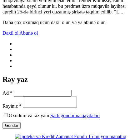
müqaviləyə xitam verdiyini elan edib. Tender Komissiyasının
hesabatında qeyd olunur ki, bu predmet üzrə müqavilə layihəsi
aprelin 25-də birinci yeri qazanmış şirkətə təqdim edilib. “L...
Daha çox oxumaq üçün daxil olun və ya abunə olun
Daxil ol
Abunə ol
Rəy yaz
Ad *
Rəyiniz *
Oxudum və razıyam
Şərh göndərmə qaydaları
Göndər