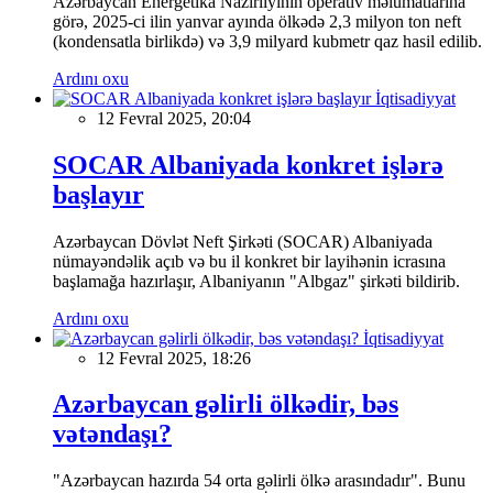
Azərbaycan Energetika Nazirliyinin operativ məlumatlarına
görə, 2025-ci ilin yanvar ayında ölkədə 2,3 milyon ton neft
(kondensatla birlikdə) və 3,9 milyard kubmetr qaz hasil edilib.
Ardını oxu
İqtisadiyyat
12 Fevral 2025, 20:04
SOCAR Albaniyada konkret işlərə
başlayır
Azərbaycan Dövlət Neft Şirkəti (SOCAR) Albaniyada
nümayəndəlik açıb və bu il konkret bir layihənin icrasına
başlamağa hazırlaşır, Albaniyanın "Albgaz" şirkəti bildirib.
Ardını oxu
İqtisadiyyat
12 Fevral 2025, 18:26
Azərbaycan gəlirli ölkədir, bəs
vətəndaşı?
"Azərbaycan hazırda 54 orta gəlirli ölkə arasındadır". Bunu