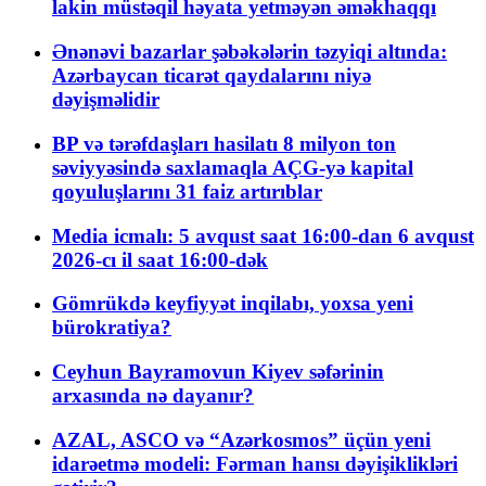
lakin müstəqil həyata yetməyən əməkhaqqı
Ənənəvi bazarlar şəbəkələrin təzyiqi altında:
Azərbaycan ticarət qaydalarını niyə
dəyişməlidir
BP və tərəfdaşları hasilatı 8 milyon ton
səviyyəsində saxlamaqla AÇG-yə kapital
qoyuluşlarını 31 faiz artırıblar
Media icmalı: 5 avqust saat 16:00-dan 6 avqust
2026-cı il saat 16:00-dək
Gömrükdə keyfiyyət inqilabı, yoxsa yeni
bürokratiya?
Ceyhun Bayramovun Kiyev səfərinin
arxasında nə dayanır?
AZAL, ASCO və “Azərkosmos” üçün yeni
idarəetmə modeli: Fərman hansı dəyişiklikləri