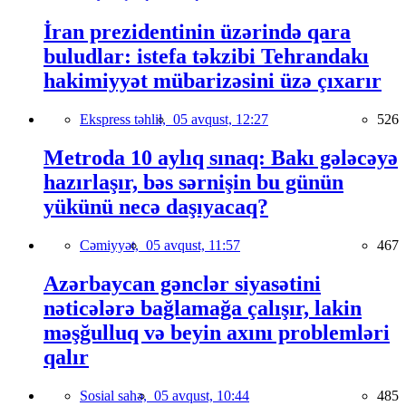
İran prezidentinin üzərində qara
buludlar: istefa təkzibi Tehrandakı
hakimiyyət mübarizəsini üzə çıxarır
Ekspress təhlil,
05 avqust, 12:27
526
Metroda 10 aylıq sınaq: Bakı gələcəyə
hazırlaşır, bəs sərnişin bu günün
yükünü necə daşıyacaq?
Cəmiyyət,
05 avqust, 11:57
467
Azərbaycan gənclər siyasətini
nəticələrə bağlamağa çalışır, lakin
məşğulluq və beyin axını problemləri
qalır
Sosial sahə,
05 avqust, 10:44
485