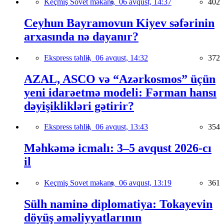
Keçmiş Sovet məkanı,
06 avqust, 14:37
402
Ceyhun Bayramovun Kiyev səfərinin
arxasında nə dayanır?
Ekspress təhlil,
06 avqust, 14:32
372
AZAL, ASCO və “Azərkosmos” üçün
yeni idarəetmə modeli: Fərman hansı
dəyişiklikləri gətirir?
Ekspress təhlil,
06 avqust, 13:43
354
Məhkəmə icmalı: 3–5 avqust 2026-cı
il
Keçmiş Sovet məkanı,
06 avqust, 13:19
361
Sülh naminə diplomatiya: Tokayevin
döyüş əməliyyatlarının