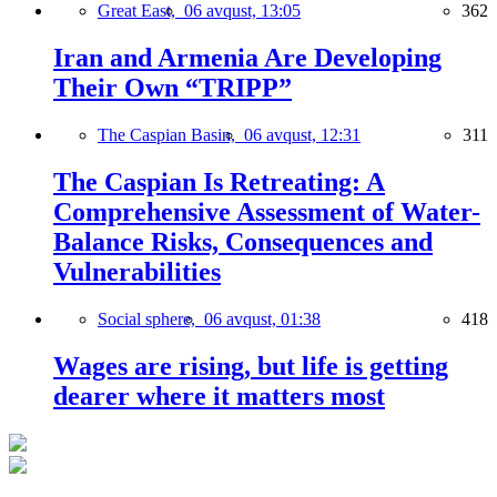
Great East,
06 avqust, 13:05
362
Iran and Armenia Are Developing
Their Own “TRIPP”
The Caspian Basin,
06 avqust, 12:31
311
The Caspian Is Retreating: A
Comprehensive Assessment of Water-
Balance Risks, Consequences and
Vulnerabilities
Social sphere,
06 avqust, 01:38
418
Wages are rising, but life is getting
dearer where it matters most