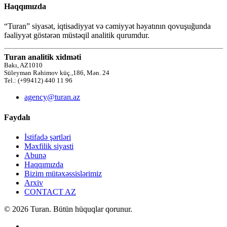
Haqqımızda
“Turan” siyasət, iqtisadiyyat və cəmiyyət həyatının qovuşuğunda
fəaliyyət göstərən müstəqil analitik qurumdur.
Turan analitik xidməti
Bakı, AZ1010
Süleyman Rəhimov küç.,186, Mən. 24
Tel.: (+99412) 440 11 96
agency@turan.az
Faydalı
İstifadə şərtləri
Məxfilik siyasti
Abunə
Haqqımızda
Bizim mütəxəssislərimiz
Arxiv
CONTACT AZ
© 2026 Turan. Bütün hüquqlar qorunur.