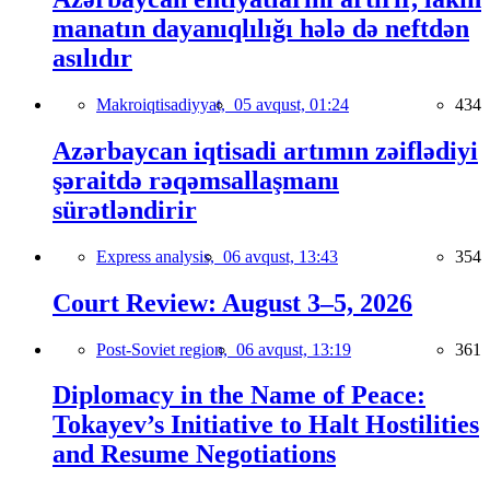
manatın dayanıqlılığı hələ də neftdən
asılıdır
Makroiqtisadiyyat,
05 avqust, 01:24
434
Azərbaycan iqtisadi artımın zəiflədiyi
şəraitdə rəqəmsallaşmanı
sürətləndirir
Express analysis,
06 avqust, 13:43
354
Court Review: August 3–5, 2026
Post-Soviet region,
06 avqust, 13:19
361
Diplomacy in the Name of Peace:
Tokayev’s Initiative to Halt Hostilities
and Resume Negotiations