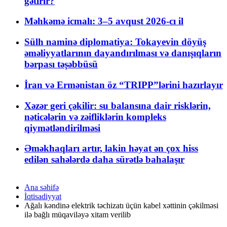
gətirir?
Məhkəmə icmalı: 3–5 avqust 2026-cı il
Sülh naminə diplomatiya: Tokayevin döyüş
əməliyyatlarının dayandırılması və danışıqların
bərpası təşəbbüsü
İran və Ermənistan öz “TRIPP”lərini hazırlayır
Xəzər geri çəkilir: su balansına dair risklərin,
nəticələrin və zəifliklərin kompleks
qiymətləndirilməsi
Əməkhaqları artır, lakin həyat ən çox hiss
edilən sahələrdə daha sürətlə bahalaşır
Ana səhifə
İqtisadiyyat
Ağalı kəndinə elektrik təchizatı üçün kabel xəttinin çəkilməsi
ilə bağlı müqaviləyə xitam verilib