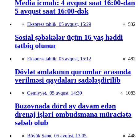
Media icmalı: 4 avqust saat 16:00-dan
5 avqust saat 16:00-dək
Ekspress təhlil,
05 avqust, 15:29
532
Sosial şəbəkələr üçün 16 yaş həddi
tətbiq olunur
Ekspress təhlil,
05 avqust, 15:12
482
Dövlət əmlakının qurumlar arasında
verilməsi qaydaları sadələşdirilib
Cəmiyyət,
05 avqust, 14:30
1083
Buzovnada dörd ay davam edən
drenaj işləri ombudsmana müraciətə
səbəb olub
Böyük Şərq,
05 avqust, 13:05
448