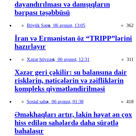
dayandırılması və danışıqların
bərpası təşəbbüsü
Böyük Şərq,
06 avqust, 13:05
362
İran və Ermənistan öz “TRIPP”lərini
hazırlayır
Xəzər hövzəsi,
06 avqust, 12:31
311
Xəzər geri çəkilir: su balansına dair
risklərin, nəticələrin və zəifliklərin
kompleks qiymətləndirilməsi
Sosial sahə,
06 avqust, 01:38
418
Əməkhaqları artır, lakin həyat ən çox
hiss edilən sahələrdə daha sürətlə
bahalaşır