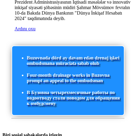
Prezident Administrasiyasının İqtisadi məsələlər və innovativ
inkişaf siyasəti şöbəsinin müdiri Şahmar Mövsümov fevralın
10-da Bakıda Dünya Bankının "Dünya İnkişaf Hesabatı
2024" təqdimatında deyib.
Ardını oxu
Buzovnada dörd ay davam edən drenaj işləri
ombudsmana müraciətə səbəb olub
Four-month drainage works in Buzovna
prompt an appeal to the ombudsman
В Бузовна четырехмесячные работы по
водоотводу стали поводом для обращения
к омбудсмену
Bizi sosial şəbəkələrdə izləyin