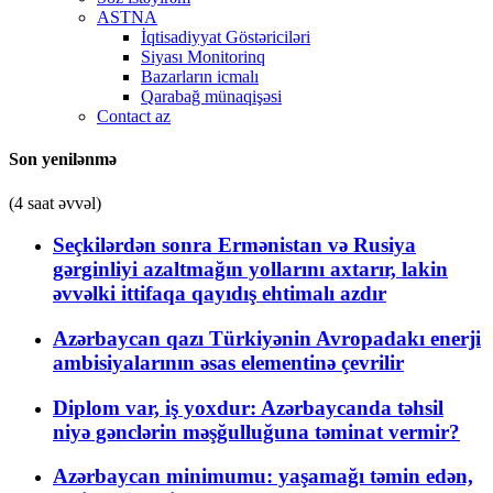
ASTNA
İqtisadiyyat Göstəriciləri
Siyası Monitorinq
Bazarların icmalı
Qarabağ münaqişəsi
Contact az
Son yenilənmə
(4 saat əvvəl)
Seçkilərdən sonra Ermənistan və Rusiya
gərginliyi azaltmağın yollarını axtarır, lakin
əvvəlki ittifaqa qayıdış ehtimalı azdır
Azərbaycan qazı Türkiyənin Avropadakı enerji
ambisiyalarının əsas elementinə çevrilir
Diplom var, iş yoxdur: Azərbaycanda təhsil
niyə gənclərin məşğulluğuna təminat vermir?
Azərbaycan minimumu: yaşamağı təmin edən,