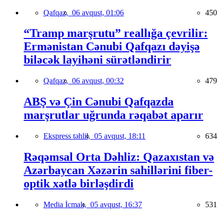
Qafqaz,
06 avqust, 01:06
450
“Tramp marşrutu” reallığa çevrilir:
Ermənistan Cənubi Qafqazı dəyişə
biləcək layihəni sürətləndirir
Qafqaz,
06 avqust, 00:32
479
ABŞ və Çin Cənubi Qafqazda
marşrutlar uğrunda rəqabət aparır
Ekspress təhlil,
05 avqust, 18:11
634
Rəqəmsal Orta Dəhliz: Qazaxıstan və
Azərbaycan Xəzərin sahillərini fiber-
optik xətlə birləşdirdi
Media İcmalı,
05 avqust, 16:37
531