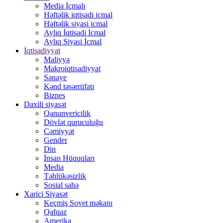
Media İcmalı
Həftəlik iqtisadi icmal
Həftəlik siyasi icmal
Aylıq İqtisadi İcmal
Aylıq Siyasi İcmal
İqtisadiyyat
Maliyyə
Makroiqtisadiyyat
Sənaye
Kənd təsərrüfatı
Biznes
Daxili siyasət
Qanunvericilik
Dövlət quruculuğu
Cəmiyyət
Gender
Din
İnsan Hüquqları
Media
Təhlükəsizlik
Sosial sahə
Xarici Siyasət
Keçmiş Sovet məkanı
Qafqaz
Amerika