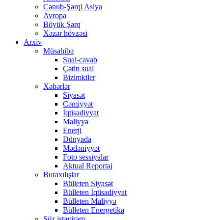
Cənub-Şərqi Asiya
Avropa
Böyük Şərq
Xəzər hövzəsi
Arxiv
Müsahibə
Sual-cavab
Çətin sual
Bizimkiler
Xəbərlər
Siyasət
Cəmiyyət
İqtisadiyyat
Maliyyə
Enerji
Dünyada
Mədəniyyət
Foto sessiyalar
Aktual Reportaj
Buraxılışlar
Bülleten Siyasət
Bülleten İqtisadiyyat
Bülleten Maliyyə
Bülleten Energetika
Söz istəyirəm