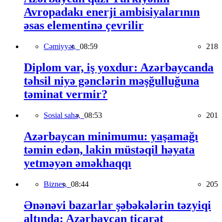
Avropadakı enerji ambisiyalarının
əsas elementinə çevrilir
Cəmiyyət,
08:59
218
Diplom var, iş yoxdur: Azərbaycanda
təhsil niyə gənclərin məşğulluğuna
təminat vermir?
Sosial sahə,
08:53
201
Azərbaycan minimumu: yaşamağı
təmin edən, lakin müstəqil həyata
yetməyən əməkhaqqı
Biznes,
08:44
205
Ənənəvi bazarlar şəbəkələrin təzyiqi
altında: Azərbaycan ticarət