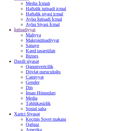
Media İcmalı
Həftəlik iqtisadi icmal
Həftəlik siyasi icmal
Aylıq İqtisadi İcmal
Aylıq Siyasi İcmal
İqtisadiyyat
Maliyyə
Makroiqtisadiyyat
Sənaye
Kənd təsərrüfatı
Biznes
Daxili siyasət
Qanunvericilik
Dövlət quruculuğu
Cəmiyyət
Gender
Din
İnsan Hüquqları
Media
Təhlükəsizlik
Sosial sahə
Xarici Siyasət
Keçmiş Sovet məkanı
Qafqaz
Amerika