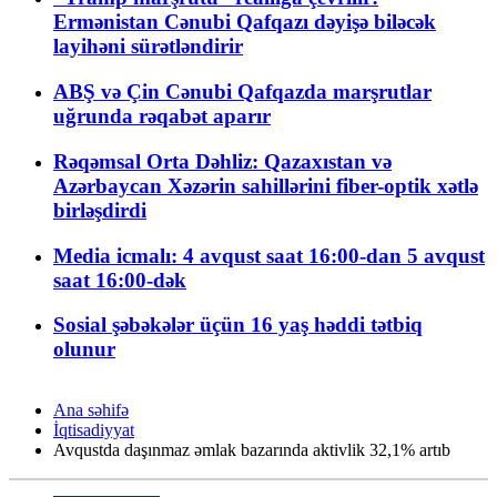
Ermənistan Cənubi Qafqazı dəyişə biləcək
layihəni sürətləndirir
ABŞ və Çin Cənubi Qafqazda marşrutlar
uğrunda rəqabət aparır
Rəqəmsal Orta Dəhliz: Qazaxıstan və
Azərbaycan Xəzərin sahillərini fiber-optik xətlə
birləşdirdi
Media icmalı: 4 avqust saat 16:00-dan 5 avqust
saat 16:00-dək
Sosial şəbəkələr üçün 16 yaş həddi tətbiq
olunur
Ana səhifə
İqtisadiyyat
Avqustda daşınmaz əmlak bazarında aktivlik 32,1% artıb