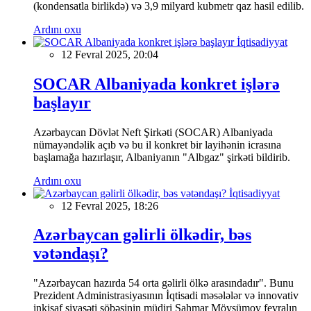
(kondensatla birlikdə) və 3,9 milyard kubmetr qaz hasil edilib.
Ardını oxu
İqtisadiyyat
12 Fevral 2025, 20:04
SOCAR Albaniyada konkret işlərə
başlayır
Azərbaycan Dövlət Neft Şirkəti (SOCAR) Albaniyada
nümayəndəlik açıb və bu il konkret bir layihənin icrasına
başlamağa hazırlaşır, Albaniyanın "Albgaz" şirkəti bildirib.
Ardını oxu
İqtisadiyyat
12 Fevral 2025, 18:26
Azərbaycan gəlirli ölkədir, bəs
vətəndaşı?
"Azərbaycan hazırda 54 orta gəlirli ölkə arasındadır". Bunu
Prezident Administrasiyasının İqtisadi məsələlər və innovativ
inkişaf siyasəti şöbəsinin müdiri Şahmar Mövsümov fevralın