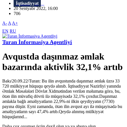
İqtisadiyyat
20 Sentyabr 2022, 16:00
706
A-
A
A+
EN
RU
Turan İnformasiya Agentliyi
Avqustda daşınmaz əmlak
bazarında aktivlik 32,1% artıb
Bakı/20.09.22/Turan: Bu ilin avqustunda daşınmaz əmlak üzrə 33
720 mülkiyyət hüququ qeydə alınıb. İqtisadiyyat Nazirliyi yanında
Əmlak Məsələləri Dövlət Xidmətindən verilən məlumata görə, bu,
ötən ilin müvafiq dövrü ilə müqayisədə 32,1% çoxdur.Daşınmaz
əmlakla bağlı əməliyyatların 22,9%-ni ilkin qeydiyyatın (7730)
payına düşür. Eyni zamanda, ötən ilin avqust ayı ilə müqayisədə bu
əməliyyatların sayı 47,4% artıb.Qeydə alınmış mülkiyyət
hüquqlarınd...
Daha çox oxumaq üçün daxil olun və ya abunə olun