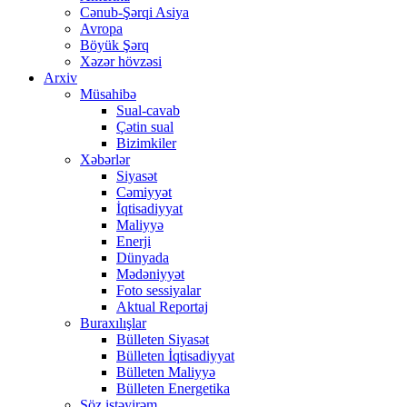
Cənub-Şərqi Asiya
Avropa
Böyük Şərq
Xəzər hövzəsi
Arxiv
Müsahibə
Sual-cavab
Çətin sual
Bizimkiler
Xəbərlər
Siyasət
Cəmiyyət
İqtisadiyyat
Maliyyə
Enerji
Dünyada
Mədəniyyət
Foto sessiyalar
Aktual Reportaj
Buraxılışlar
Bülleten Siyasət
Bülleten İqtisadiyyat
Bülleten Maliyyə
Bülleten Energetika
Söz istəyirəm