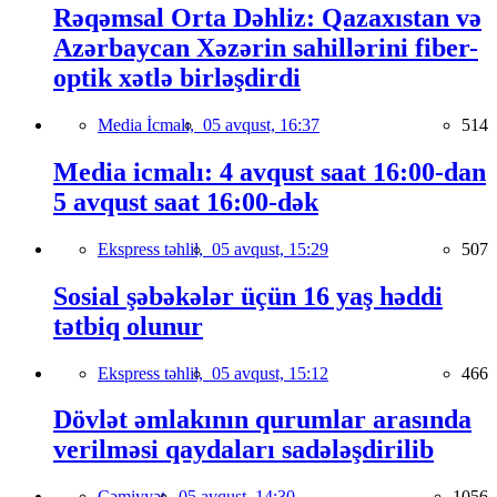
Rəqəmsal Orta Dəhliz: Qazaxıstan və
Azərbaycan Xəzərin sahillərini fiber-
optik xətlə birləşdirdi
Media İcmalı,
05 avqust, 16:37
514
Media icmalı: 4 avqust saat 16:00-dan
5 avqust saat 16:00-dək
Ekspress təhlil,
05 avqust, 15:29
507
Sosial şəbəkələr üçün 16 yaş həddi
tətbiq olunur
Ekspress təhlil,
05 avqust, 15:12
466
Dövlət əmlakının qurumlar arasında
verilməsi qaydaları sadələşdirilib
Cəmiyyət,
05 avqust, 14:30
1056