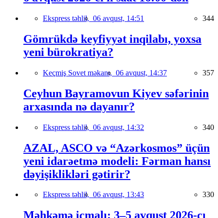
Ekspress təhlil,
06 avqust, 14:51
344
Gömrükdə keyfiyyət inqilabı, yoxsa
yeni bürokratiya?
Keçmiş Sovet məkanı,
06 avqust, 14:37
357
Ceyhun Bayramovun Kiyev səfərinin
arxasında nə dayanır?
Ekspress təhlil,
06 avqust, 14:32
340
AZAL, ASCO və “Azərkosmos” üçün
yeni idarəetmə modeli: Fərman hansı
dəyişiklikləri gətirir?
Ekspress təhlil,
06 avqust, 13:43
330
Məhkəmə icmalı: 3–5 avqust 2026-cı