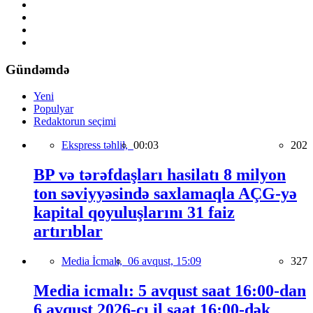
Gündəmdə
Yeni
Populyar
Redaktorun seçimi
Ekspress təhlil,
00:03
202
BP və tərəfdaşları hasilatı 8 milyon
ton səviyyəsində saxlamaqla AÇG-yə
kapital qoyuluşlarını 31 faiz
artırıblar
Media İcmalı,
06 avqust, 15:09
327
Media icmalı: 5 avqust saat 16:00-dan
6 avqust 2026-cı il saat 16:00-dək