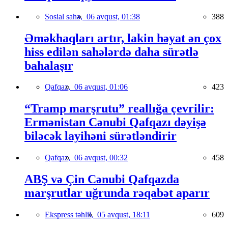
Sosial sahə,
06 avqust, 01:38
388
Əməkhaqları artır, lakin həyat ən çox
hiss edilən sahələrdə daha sürətlə
bahalaşır
Qafqaz,
06 avqust, 01:06
423
“Tramp marşrutu” reallığa çevrilir:
Ermənistan Cənubi Qafqazı dəyişə
biləcək layihəni sürətləndirir
Qafqaz,
06 avqust, 00:32
458
ABŞ və Çin Cənubi Qafqazda
marşrutlar uğrunda rəqabət aparır
Ekspress təhlil,
05 avqust, 18:11
609