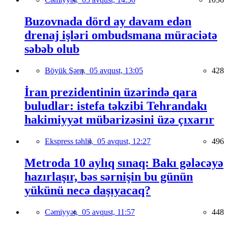
Buzovnada dörd ay davam edən
drenaj işləri ombudsmana müraciətə
səbəb olub
Böyük Şərq,
05 avqust, 13:05
428
İran prezidentinin üzərində qara
buludlar: istefa təkzibi Tehrandakı
hakimiyyət mübarizəsini üzə çıxarır
Ekspress təhlil,
05 avqust, 12:27
496
Metroda 10 aylıq sınaq: Bakı gələcəyə
hazırlaşır, bəs sərnişin bu günün
yükünü necə daşıyacaq?
Cəmiyyət,
05 avqust, 11:57
448