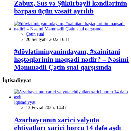
Zabux, Sus və Şükürbəyli kəndlərinin
bərpası üçün vəsait ayrılıb
Çətin sual
20 Sentyabr 2022 16:11
#dövlətiminyanindayam, #xainitani
həştəqlərinin məqsədi nədir? – Nəsimi
Məmmədli Çətin sual qarşısında
İqtisadiyyat
İqtisadiyyat
13 Fevral 2025, 14:47
Azərbaycanın xarici valyuta
ehtiyatları xarici borcu 14 dəfə aşdı