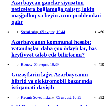
Azərbaycan gənclər siyasətini
nəticələrə bağlamağa çalışır, lakin
məşğulluq və beyin axını problemləri
qalır
Sosial sahə,
05 avqust, 10:44
460
Azərbaycanın kommunal hesabı:
vətəndaşlar daha çox ödəyirlər, bəs
keyfiyyət tələb edə bilirlərmi?
Biznes,
05 avqust, 10:39
459
Güzəştlərin ləğvi Azərbaycanın
hibrid və elektromobil bazarında
istiqaməti dəyişib
Keçmiş Sovet məkanı,
05 avqust, 10:35
392