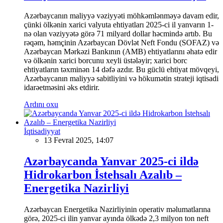
Azərbaycanın maliyyə vəziyyəti möhkəmlənməyə davam edir,
çünki ölkənin xarici valyuta ehtiyatları 2025-ci il yanvarın 1-
nə olan vəziyyətə görə 71 milyard dollar həcmində artıb. Bu
rəqəm, həmçinin Azərbaycan Dövlət Neft Fondu (SOFAZ) və
Azərbaycan Mərkəzi Bankının (AMB) ehtiyatlarını əhatə edir
və ölkənin xarici borcunu xeyli üstələyir; xarici borc
ehtiyatların təxminən 14 dəfə azdır. Bu güclü ehtiyat mövqeyi,
Azərbaycanın maliyyə sabitliyini və hökumətin strateji iqtisadi
idarəetməsini əks etdirir.
Ardını oxu
İqtisadiyyat
13 Fevral 2025, 14:07
Azərbaycanda Yanvar 2025-ci ildə
Hidrokarbon İstehsalı Azalıb –
Energetika Nazirliyi
Azərbaycan Energetika Nazirliyinin operativ məlumatlarına
görə, 2025-ci ilin yanvar ayında ölkədə 2,3 milyon ton neft