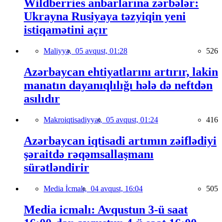
Wildberries anbarlarına zərbələr:
Ukrayna Rusiyaya təzyiqin yeni
istiqamətini açır
Maliyyə,
05 avqust, 01:28
526
Azərbaycan ehtiyatlarını artırır, lakin
manatın dayanıqlılığı hələ də neftdən
asılıdır
Makroiqtisadiyyat,
05 avqust, 01:24
416
Azərbaycan iqtisadi artımın zəiflədiyi
şəraitdə rəqəmsallaşmanı
sürətləndirir
Media İcmalı,
04 avqust, 16:04
505
Media icmalı: Avqustun 3-ü saat