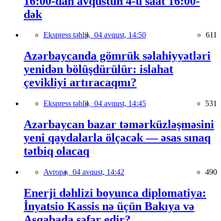
16:00-dan avqustun 4-ü saat 16:00-
dək
Ekspress təhlil,
04 avqust, 14:50
611
Azərbaycanda gömrük səlahiyyətləri
yenidən bölüşdürülür: islahat
çevikliyi artıracaqmı?
Ekspress təhlil,
04 avqust, 14:45
531
Azərbaycan bazar təmərküzləşməsini
yeni qaydalarla ölçəcək — əsas sınaq
tətbiq olacaq
Avropa,
04 avqust, 14:42
490
Enerji dəhlizi boyunca diplomatiya:
İnyatsio Kassis nə üçün Bakıya və
Aşqabada səfər edir?