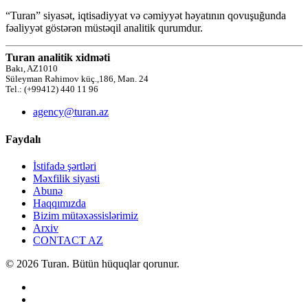
“Turan” siyasət, iqtisadiyyat və cəmiyyət həyatının qovuşuğunda
fəaliyyət göstərən müstəqil analitik qurumdur.
Turan analitik xidməti
Bakı, AZ1010
Süleyman Rəhimov küç.,186, Mən. 24
Tel.: (+99412) 440 11 96
agency@turan.az
Faydalı
İstifadə şərtləri
Məxfilik siyasti
Abunə
Haqqımızda
Bizim mütəxəssislərimiz
Arxiv
CONTACT AZ
© 2026 Turan. Bütün hüquqlar qorunur.