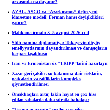
arxasında nə dayanır?
AZAL, ASCO və “Azərkosmos” üçün yeni
idarəetmə modeli: Fərman hansı dəyişiklikləri
gətirir?
Məhkəmə icmalı: 3–5 avqust 2026-cı il
Sülh naminə diplomatiya: Tokayevin döyüş
əməliyyatlarının dayandırılması və danışıqların
bərpası təşəbbüsü
İran və Ermənistan öz “TRIPP”lərini hazırlayır
Xəzər geri çəkilir: su balansına dair risklərin,
nəticələrin və zəifliklərin kompleks
qiymətləndirilməsi
Əməkhaqları artır, lakin həyat ən çox hiss
edilən sahələrdə daha sürətlə bahalaşır
“Tramp marşrutu” reallığa çevrilir: