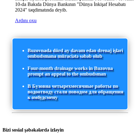
10-da Bakıda Dünya Bankının "Dünya İnkişaf Hesabatı
2024" təqdimatında deyib.
Ardını oxu
Buzovnada dörd ay davam edən drenaj işləri
ombudsmana müraciətə səbəb olub
Four-month drainage works in Buzovna
prompt an appeal to the ombudsman
В Бузовна четырехмесячные работы по
водоотводу стали поводом для обращения
к омбудсмену
Bizi sosial şəbəkələrdə izləyin