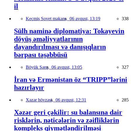
il
Keçmiş Sovet məkanı,
06 avqust, 13:19
338
Sülh naminə diplomatiya: Tokayevin
döyüş əməliyyatlarının
dayandırılması və danışıqların
bərpası təşəbbüsü
Böyük Şərq,
06 avqust, 13:05
327
İran və Ermənistan öz “TRIPP”lərini
hazırlayır
Xəzər hövzəsi,
06 avqust, 12:31
285
Xəzər geri çəkilir: su balansına dair
risklərin, nəticələrin və zəifliklərin
kompleks qiymətləndirilməsi