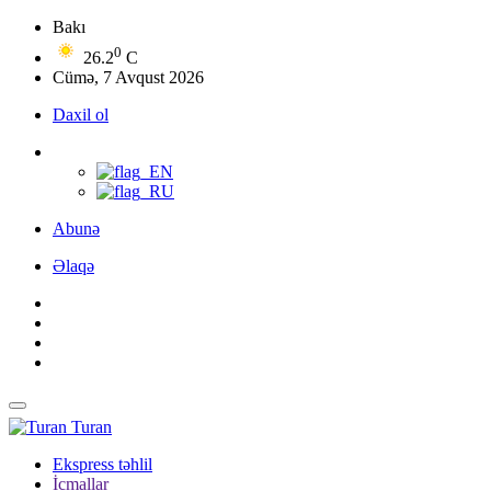
Bakı
0
26.2
C
Cümə, 7 Avqust 2026
Daxil ol
Abunə
Əlaqə
Turan
Ekspress təhlil
İcmallar