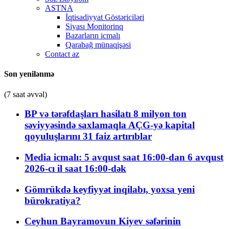
ASTNA
İqtisadiyyat Göstəriciləri
Siyası Monitorinq
Bazarların icmalı
Qarabağ münaqişəsi
Contact az
Son yenilənmə
(7 saat əvvəl)
BP və tərəfdaşları hasilatı 8 milyon ton
səviyyəsində saxlamaqla AÇG-yə kapital
qoyuluşlarını 31 faiz artırıblar
Media icmalı: 5 avqust saat 16:00-dan 6 avqust
2026-cı il saat 16:00-dək
Gömrükdə keyfiyyət inqilabı, yoxsa yeni
bürokratiya?
Ceyhun Bayramovun Kiyev səfərinin