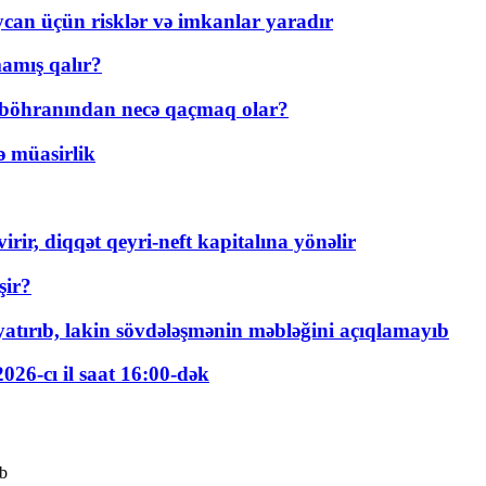
ycan üçün risklər və imkanlar yaradır
amış qalır?
t böhranından necə qaçmaq olar?
ə müasirlik
rir, diqqət qeyri-neft kapitalına yönəlir
şir?
tırıb, lakin sövdələşmənin məbləğini açıqlamayıb
026-cı il saat 16:00-dək
ıb