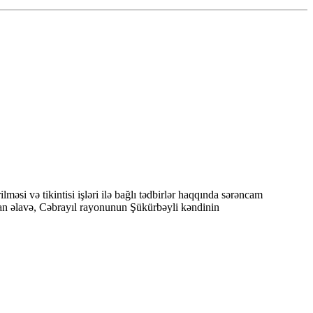
si və tikintisi işləri ilə bağlı tədbirlər haqqında sərəncam
an əlavə, Cəbrayıl rayonunun Şükürbəyli kəndinin