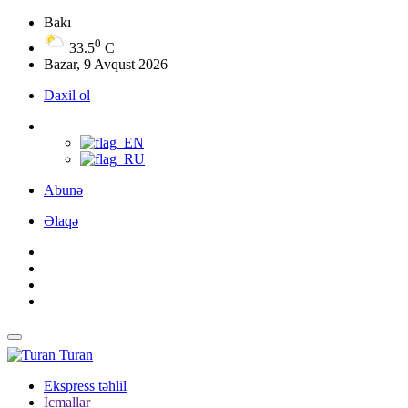
Bakı
0
33.5
C
Bazar, 9 Avqust 2026
Daxil ol
Abunə
Əlaqə
Turan
Ekspress təhlil
İcmallar