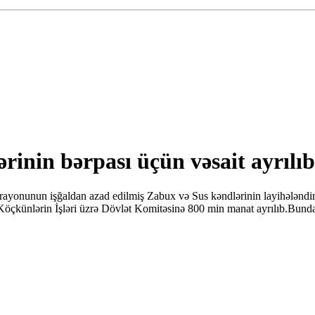
rinin bərpası üçün vəsait ayrılıb
onunun işğaldan azad edilmiş Zabux və Sus kəndlərinin layihələndirilmə
öçkünlərin İşləri üzrə Dövlət Komitəsinə 800 min manat ayrılıb.Bund