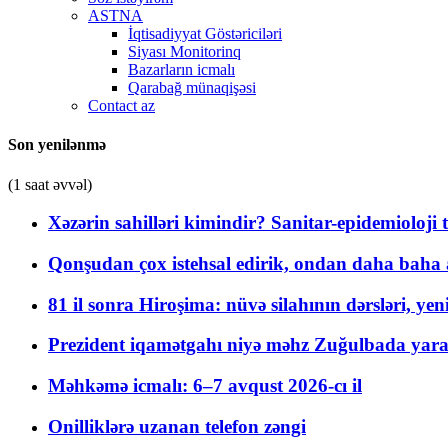
ASTNA
İqtisadiyyat Göstəriciləri
Siyası Monitorinq
Bazarların icmalı
Qarabağ münaqişəsi
Contact az
Son yenilənmə
(1 saat əvvəl)
Xəzərin sahilləri kimindir? Sanitar-epidemioloji t
Qonşudan çox istehsal edirik, ondan daha baha a
81 il sonra Hiroşima: nüvə silahının dərsləri, yen
Prezident iqamətgahı niyə məhz Zuğulbada yaradı
Məhkəmə icmalı: 6–7 avqust 2026-cı il
Onilliklərə uzanan telefon zəngi