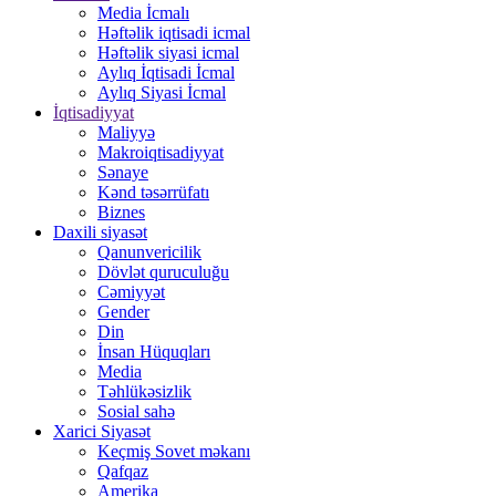
Media İcmalı
Həftəlik iqtisadi icmal
Həftəlik siyasi icmal
Aylıq İqtisadi İcmal
Aylıq Siyasi İcmal
İqtisadiyyat
Maliyyə
Makroiqtisadiyyat
Sənaye
Kənd təsərrüfatı
Biznes
Daxili siyasət
Qanunvericilik
Dövlət quruculuğu
Cəmiyyət
Gender
Din
İnsan Hüquqları
Media
Təhlükəsizlik
Sosial sahə
Xarici Siyasət
Keçmiş Sovet məkanı
Qafqaz
Amerika