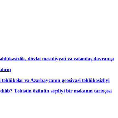
əhlükəsizlik, dövlət məsuliyyəti və vətəndaş davranışı
lırıq
i təhlükələr və Azərbaycanın geosiyasi təhlükəsizliyi
lıb? Təbiətin özünün seçdiyi bir məkanın tarixçəsi