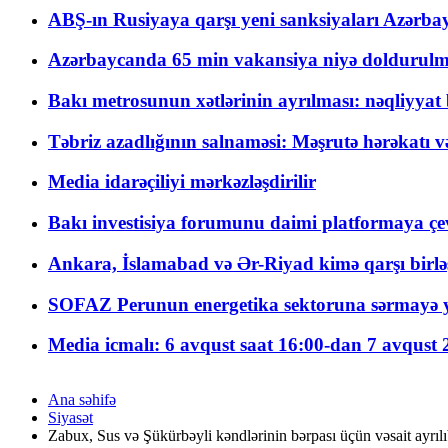
ABŞ-ın Rusiyaya qarşı yeni sanksiyaları Azərba
Azərbaycanda 65 min vakansiya niyə doldurulm
Bakı metrosunun xətlərinin ayrılması: nəqliyya
Təbriz azadlığının salnaməsi: Məşrutə hərəkatı v
Media idarəçiliyi mərkəzləşdirilir
Bakı investisiya forumunu daimi platformaya çevi
Ankara, İslamabad və Ər-Riyad kimə qarşı birlə
SOFAZ Perunun energetika sektoruna sərmayə ya
Media icmalı: 6 avqust saat 16:00-dan 7 avqust 2
Ana səhifə
Siyasət
Zabux, Sus və Şükürbəyli kəndlərinin bərpası üçün vəsait ayrıl