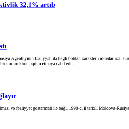
tivlik 32,1% artıb
atı
iya Agentliyinin fəaliyyəti ilə bağlı böhtan xarakterli iddialar irəli sü
n bir qurum kimi təqdim etməyə cəhd edir.
ğlayır
ası və fəaliyyət göstərməsi ilə bağlı 1998-ci il tarixli Moldova-Rusiya 