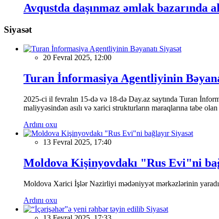
Avqustda daşınmaz əmlak bazarında ak
Siyasət
Siyasət
20 Fevral 2025, 12:00
Turan İnformasiya Agentliyinin Bəyan
2025-ci il fevralın 15-də və 18-də Day.az saytında Turan İnformas
maliyyəsindən asılı və xarici strukturların maraqlarına tabe ola
Ardını oxu
Siyasət
13 Fevral 2025, 17:40
Moldova Kişinyovdakı "Rus Evi"ni ba
Moldova Xarici İşlər Nazirliyi mədəniyyət mərkəzlərinin yaradılm
Ardını oxu
Siyasət
13 Fevral 2025, 17:33