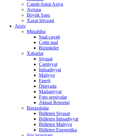
Cənub-Şərqi Asiya
Avropa
Böyük Şərq
Xəzər hövzəsi
Arxiv
Müsahibə
Sual-cavab
Çətin sual
Bizimkiler
Xəbərlər
Siyasət
Cəmiyyət
İqtisadiyyat
Maliyyə
Enerji
Dünyada
Mədəniyyət
Foto sessiyalar
Aktual Reportaj
Buraxılışlar
Bülleten Siyasət
Bülleten İqtisadiyyat
Bülleten Maliyyə
Bülleten Energetika
Söz istəyirəm