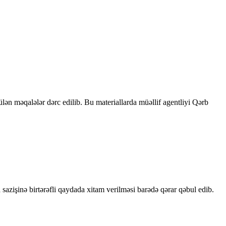
rülən məqalələr dərc edilib. Bu materiallarda müəllif agentliyi Qərb
sazişinə birtərəfli qaydada xitam verilməsi barədə qərar qəbul edib.