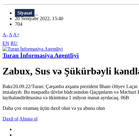
Siyasət
20 Sentyabr 2022, 15:40
704
A-
A
A+
EN
RU
Turan İnformasiya Agentliyi
Zabux, Sus və Şükürbəyli kəndlə
Bakı/20.09.22/Turan: Çərşənbə axşamı prezident İlham Əliyev Laçın ray
imzalayıb. Bu məqsədlə dövlət büdcəsindən Qaçqınların və Məcburi K
layihələndirilməsinə və tikintisinə 1 milyon manat ayrılacaq. 06В
Daha çox oxumaq üçün daxil olun və ya abunə olun
Daxil ol
Abunə ol