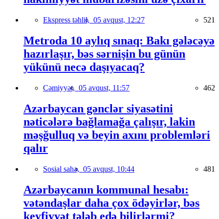
Ekspress təhlil,
05 avqust, 12:27
521
Metroda 10 aylıq sınaq: Bakı gələcəyə
hazırlaşır, bəs sərnişin bu günün
yükünü necə daşıyacaq?
Cəmiyyət,
05 avqust, 11:57
462
Azərbaycan gənclər siyasətini
nəticələrə bağlamağa çalışır, lakin
məşğulluq və beyin axını problemləri
qalır
Sosial sahə,
05 avqust, 10:44
481
Azərbaycanın kommunal hesabı:
vətəndaşlar daha çox ödəyirlər, bəs
keyfiyyət tələb edə bilirlərmi?