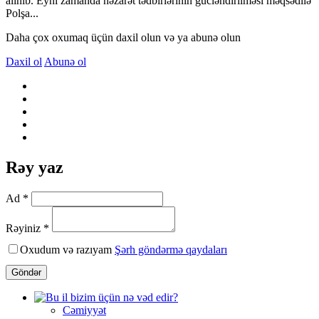
alınıb. Eyni zamanda nəzarət tədbirlərinin gücləndirilməsi məqsədilə
Polşa...
Daha çox oxumaq üçün daxil olun və ya abunə olun
Daxil ol
Abunə ol
Rəy yaz
Ad *
Rəyiniz *
Oxudum və razıyam
Şərh göndərmə qaydaları
Göndər
Cəmiyyət