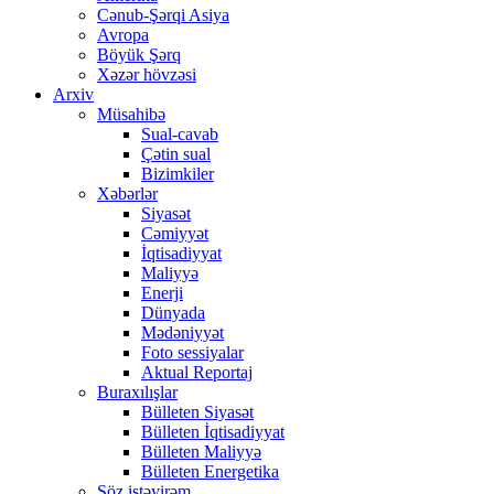
Cənub-Şərqi Asiya
Avropa
Böyük Şərq
Xəzər hövzəsi
Arxiv
Müsahibə
Sual-cavab
Çətin sual
Bizimkiler
Xəbərlər
Siyasət
Cəmiyyət
İqtisadiyyat
Maliyyə
Enerji
Dünyada
Mədəniyyət
Foto sessiyalar
Aktual Reportaj
Buraxılışlar
Bülleten Siyasət
Bülleten İqtisadiyyat
Bülleten Maliyyə
Bülleten Energetika
Söz istəyirəm