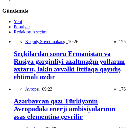
Gündəmdə
Yeni
Populyar
Redaktorun seçimi
Keçmiş Sovet məkanı,
10:26
155
Seçkilərdən sonra Ermənistan və
Rusiya gərginliyi azaltmağın yollarını
axtarır, lakin əvvəlki ittifaqa qayıdış
ehtimalı azdır
Avropa,
09:23
176
Azərbaycan qazı Türkiyənin
Avropadakı enerji ambisiyalarının
əsas elementinə çevrilir