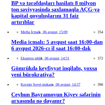
BP və tərəfdaşları hasilatı 8 milyon
ton səviyyəsində saxlamaqla AÇG-yə
kapital qoyuluşlarını 31 faiz
artırıblar
Media İcmalı,
06 avqust, 15:09
354
Media icmalı: 5 avqust saat 16:00-dan
6 avqust 2026-cı il saat 16:00-dək
Ekspress təhlil,
06 avqust, 14:51
372
Gömrükdə keyfiyyət inqilabı, yoxsa
yeni bürokratiya?
Keçmiş Sovet məkanı,
06 avqust, 14:37
396
Ceyhun Bayramovun Kiyev səfərinin
arxasında nə dayanır?