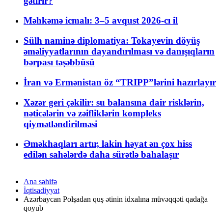
gətirir?
Məhkəmə icmalı: 3–5 avqust 2026-cı il
Sülh naminə diplomatiya: Tokayevin döyüş
əməliyyatlarının dayandırılması və danışıqların
bərpası təşəbbüsü
İran və Ermənistan öz “TRIPP”lərini hazırlayır
Xəzər geri çəkilir: su balansına dair risklərin,
nəticələrin və zəifliklərin kompleks
qiymətləndirilməsi
Əməkhaqları artır, lakin həyat ən çox hiss
edilən sahələrdə daha sürətlə bahalaşır
Ana səhifə
İqtisadiyyat
Azərbaycan Polşadan quş ətinin idxalına müvəqqəti qadağa
qoyub