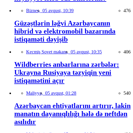
Biznes,
05 avqust, 10:39
476
Güzəştlərin ləğvi Azərbaycanın
hibrid və elektromobil bazarında
istiqaməti dəyişib
Keçmiş Sovet məkanı,
05 avqust, 10:35
406
Wildberries anbarlarına zərbələr:
Ukrayna Rusiyaya təzyiqin yeni
istiqamətini açır
Maliyyə,
05 avqust, 01:28
540
Azərbaycan ehtiyatlarını artırır, lakin
manatın dayanıqlılığı hələ də neftdən
asılıdır