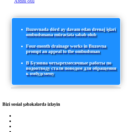
Ardını oxu
Buzovnada dörd ay davam edən drenaj işləri
ombudsmana müraciətə səbəb olub
Four-month drainage works in Buzovna
prompt an appeal to the ombudsman
В Бузовна четырехмесячные работы по
водоотводу стали поводом для обращения
к омбудсмену
Bizi sosial şəbəkələrdə izləyin