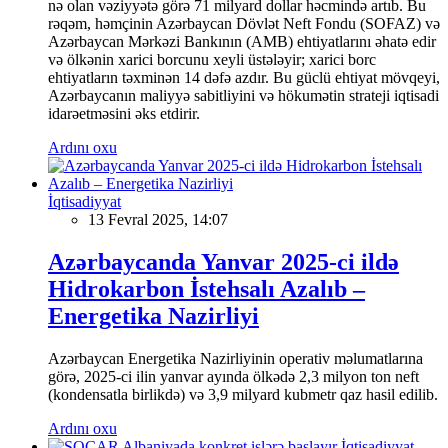
nə olan vəziyyətə görə 71 milyard dollar həcmində artıb. Bu
rəqəm, həmçinin Azərbaycan Dövlət Neft Fondu (SOFAZ) və
Azərbaycan Mərkəzi Bankının (AMB) ehtiyatlarını əhatə edir
və ölkənin xarici borcunu xeyli üstələyir; xarici borc
ehtiyatların təxminən 14 dəfə azdır. Bu güclü ehtiyat mövqeyi,
Azərbaycanın maliyyə sabitliyini və hökumətin strateji iqtisadi
idarəetməsini əks etdirir.
Ardını oxu
İqtisadiyyat
13 Fevral 2025, 14:07
Azərbaycanda Yanvar 2025-ci ildə
Hidrokarbon İstehsalı Azalıb –
Energetika Nazirliyi
Azərbaycan Energetika Nazirliyinin operativ məlumatlarına
görə, 2025-ci ilin yanvar ayında ölkədə 2,3 milyon ton neft
(kondensatla birlikdə) və 3,9 milyard kubmetr qaz hasil edilib.
Ardını oxu
İqtisadiyyat