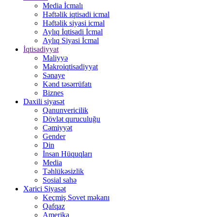
Media İcmalı
Həftəlik iqtisadi icmal
Həftəlik siyasi icmal
Aylıq İqtisadi İcmal
Aylıq Siyasi İcmal
İqtisadiyyat
Maliyyə
Makroiqtisadiyyat
Sənaye
Kənd təsərrüfatı
Biznes
Daxili siyasət
Qanunvericilik
Dövlət quruculuğu
Cəmiyyət
Gender
Din
İnsan Hüquqları
Media
Təhlükəsizlik
Sosial sahə
Xarici Siyasət
Keçmiş Sovet məkanı
Qafqaz
Amerika