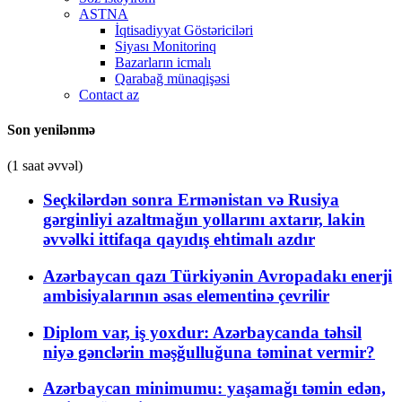
ASTNA
İqtisadiyyat Göstəriciləri
Siyası Monitorinq
Bazarların icmalı
Qarabağ münaqişəsi
Contact az
Son yenilənmə
(1 saat əvvəl)
Seçkilərdən sonra Ermənistan və Rusiya
gərginliyi azaltmağın yollarını axtarır, lakin
əvvəlki ittifaqa qayıdış ehtimalı azdır
Azərbaycan qazı Türkiyənin Avropadakı enerji
ambisiyalarının əsas elementinə çevrilir
Diplom var, iş yoxdur: Azərbaycanda təhsil
niyə gənclərin məşğulluğuna təminat vermir?
Azərbaycan minimumu: yaşamağı təmin edən,