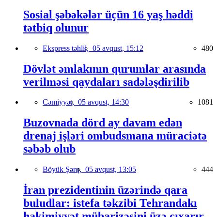
Sosial şəbəkələr üçün 16 yaş həddi
tətbiq olunur
Ekspress təhlil,
05 avqust, 15:12
480
Dövlət əmlakının qurumlar arasında
verilməsi qaydaları sadələşdirilib
Cəmiyyət,
05 avqust, 14:30
1081
Buzovnada dörd ay davam edən
drenaj işləri ombudsmana müraciətə
səbəb olub
Böyük Şərq,
05 avqust, 13:05
444
İran prezidentinin üzərində qara
buludlar: istefa təkzibi Tehrandakı
hakimiyyət mübarizəsini üzə çıxarır