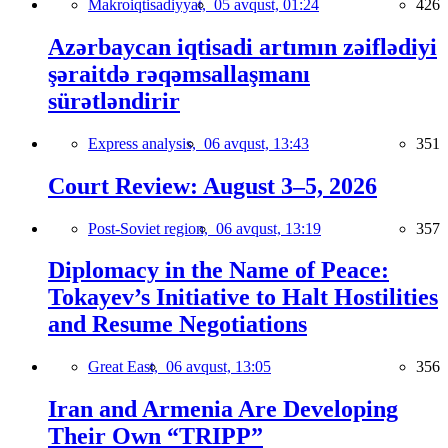
Makroiqtisadiyyat,
05 avqust, 01:24
426
Azərbaycan iqtisadi artımın zəiflədiyi
şəraitdə rəqəmsallaşmanı
sürətləndirir
Express analysis,
06 avqust, 13:43
351
Court Review: August 3–5, 2026
Post-Soviet region,
06 avqust, 13:19
357
Diplomacy in the Name of Peace:
Tokayev’s Initiative to Halt Hostilities
and Resume Negotiations
Great East,
06 avqust, 13:05
356
Iran and Armenia Are Developing
Their Own “TRIPP”