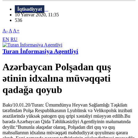
İqtisadiyyat
10 Yanvar 2020, 11:35
536
A-
A
A+
EN
RU
Turan İnformasiya Agentliyi
Azərbaycan Polşadan quş
ətinin idxalına müvəqqəti
qadağa qoyub
Bakı/10.01.20/Turan: Ümumdünya Heyvan Sağlamlığı Təşkilatı
tərəfindən Polşa Respublikasının Lyublinsk və Velikopolsk inzibati
ərazilərində yüksək patogen quş qripi xəstəliyi müəyyən edilib.Bu
barədə Azərbaycan Qida Təhlükəsizliyi Agentliyinin məlumatında
deyilir.“Bununla əlaqədar olaraq, Polşadan diri quş və quş
məhsullarının idxalına müvəqqəti məhdudiyyət qoyulması qərara