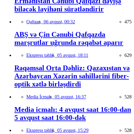
Ermənistan Cənubi Qafqazı dəyişə
biləcək layihəni sürətləndirir
Qafqaz,
06 avqust, 00:32
475
ABŞ və Çin Cənubi Qafqazda
marşrutlar uğrunda rəqabət aparır
Ekspress təhlil,
05 avqust, 18:11
629
Rəqəmsal Orta Dəhliz: Qazaxıstan və
Azərbaycan Xəzərin sahillərini fiber-
optik xətlə birləşdirdi
Media İcmalı,
05 avqust, 16:37
528
Media icmalı: 4 avqust saat 16:00-dan
5 avqust saat 16:00-dək
Ekspress təhlil,
05 avqust, 15:29
528