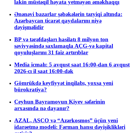
lakin müstəqil həyata yetməyən əməkhaqqı
Ənənəvi bazarlar şəbəkələrin təzyiqi altında:
Azərbaycan ticarət qaydalarını niyə
dəyişməlidir
BP və tərəfdaşları hasilatı 8 milyon ton
səviyyəsində saxlamaqla AÇG-yə kapital
qoyuluşlarını 31 faiz artırıblar
Media icmalı: 5 avqust saat 16:00-dan 6 avqust
2026-cı il saat 16:00-dək
Gömrükdə keyfiyyət inqilabı, yoxsa yeni
bürokratiya?
Ceyhun Bayramovun Kiyev səfərinin
arxasında nə dayanır?
AZAL, ASCO və “Azərkosmos” üçün yeni
idarəetmə modeli: Fərman hansı dəyişiklikləri