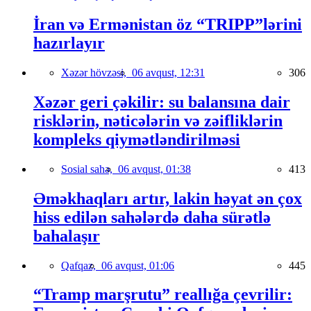
İran və Ermənistan öz “TRIPP”lərini
hazırlayır
Xəzər hövzəsi,
06 avqust, 12:31
306
Xəzər geri çəkilir: su balansına dair
risklərin, nəticələrin və zəifliklərin
kompleks qiymətləndirilməsi
Sosial sahə,
06 avqust, 01:38
413
Əməkhaqları artır, lakin həyat ən çox
hiss edilən sahələrdə daha sürətlə
bahalaşır
Qafqaz,
06 avqust, 01:06
445
“Tramp marşrutu” reallığa çevrilir: