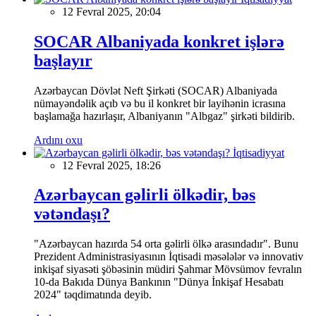
12 Fevral 2025, 20:04
SOCAR Albaniyada konkret işlərə
başlayır
Azərbaycan Dövlət Neft Şirkəti (SOCAR) Albaniyada
nümayəndəlik açıb və bu il konkret bir layihənin icrasına
başlamağa hazırlaşır, Albaniyanın "Albgaz" şirkəti bildirib.
Ardını oxu
İqtisadiyyat
12 Fevral 2025, 18:26
Azərbaycan gəlirli ölkədir, bəs
vətəndaşı?
"Azərbaycan hazırda 54 orta gəlirli ölkə arasındadır". Bunu
Prezident Administrasiyasının İqtisadi məsələlər və innovativ
inkişaf siyasəti şöbəsinin müdiri Şahmar Mövsümov fevralın
10-da Bakıda Dünya Bankının "Dünya İnkişaf Hesabatı
2024" təqdimatında deyib.