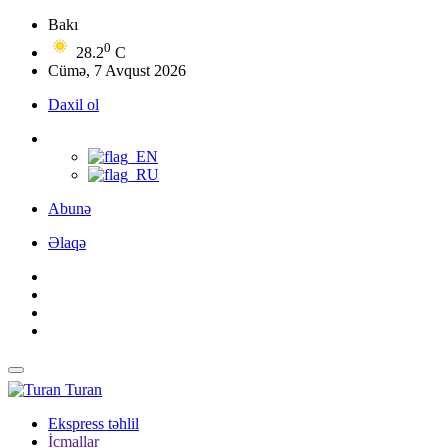
Bakı
0
28.2
C
Cümə, 7 Avqust 2026
Daxil ol
Abunə
Əlaqə
Turan
Ekspress təhlil
İcmallar