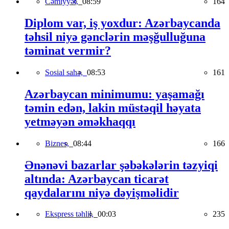
Cəmiyyət,
08:59
164
Diplom var, iş yoxdur: Azərbaycanda
təhsil niyə gənclərin məşğulluğuna
təminat vermir?
Sosial sahə,
08:53
161
Azərbaycan minimumu: yaşamağı
təmin edən, lakin müstəqil həyata
yetməyən əməkhaqqı
Biznes,
08:44
166
Ənənəvi bazarlar şəbəkələrin təzyiqi
altında: Azərbaycan ticarət
qaydalarını niyə dəyişməlidir
Ekspress təhlil,
00:03
235