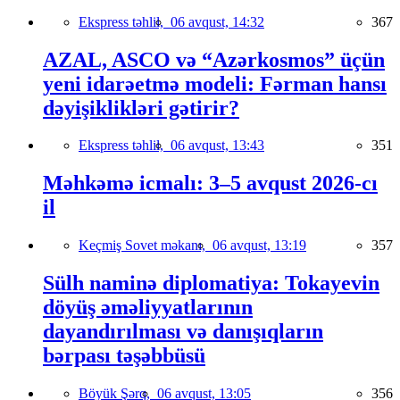
Ekspress təhlil,
06 avqust, 14:32
367
AZAL, ASCO və “Azərkosmos” üçün
yeni idarəetmə modeli: Fərman hansı
dəyişiklikləri gətirir?
Ekspress təhlil,
06 avqust, 13:43
351
Məhkəmə icmalı: 3–5 avqust 2026-cı
il
Keçmiş Sovet məkanı,
06 avqust, 13:19
357
Sülh naminə diplomatiya: Tokayevin
döyüş əməliyyatlarının
dayandırılması və danışıqların
bərpası təşəbbüsü
Böyük Şərq,
06 avqust, 13:05
356