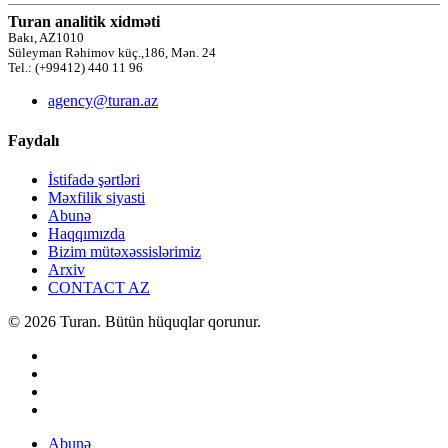
Turan analitik xidməti
Bakı, AZ1010
Süleyman Rəhimov küç.,186, Mən. 24
Tel.: (+99412) 440 11 96
agency@turan.az
Faydalı
İstifadə şərtləri
Məxfilik siyasti
Abunə
Haqqımızda
Bizim mütəxəssislərimiz
Arxiv
CONTACT AZ
© 2026 Turan. Bütün hüquqlar qorunur.
Abunə