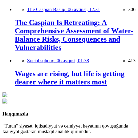
The Caspian Basin,
06 avqust, 12:31
306
The Caspian Is Retreating: A
Comprehensive Assessment of Water-
Balance Risks, Consequences and
Vulnerabilities
Social sphere,
06 avqust, 01:38
413
Wages are rising, but life is getting
dearer where it matters most
Haqqımızda
“Turan” siyasət, iqtisadiyyat və cəmiyyət həyatının qovuşuğunda
fəaliyyət göstərən müstəqil analitik qurumdur.