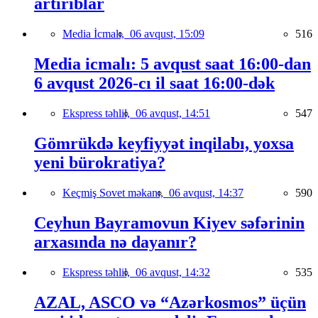
artırıblar
Media İcmalı,
06 avqust, 15:09
516
Media icmalı: 5 avqust saat 16:00-dan
6 avqust 2026-cı il saat 16:00-dək
Ekspress təhlil,
06 avqust, 14:51
547
Gömrükdə keyfiyyət inqilabı, yoxsa
yeni bürokratiya?
Keçmiş Sovet məkanı,
06 avqust, 14:37
590
Ceyhun Bayramovun Kiyev səfərinin
arxasında nə dayanır?
Ekspress təhlil,
06 avqust, 14:32
535
AZAL, ASCO və “Azərkosmos” üçün