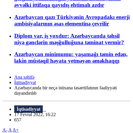
əvvəlki ittifaqa qayıdış ehtimalı azdır
Azərbaycan qazı Türkiyənin Avropadakı enerji
ambisiyalarının əsas elementinə çevrilir
Diplom var, iş yoxdur: Azərbaycanda təhsil
niyə gənclərin məşğulluğuna təminat vermir?
Azərbaycan minimumu: yaşamağı təmin edən,
lakin müstəqil həyata yetməyən əməkhaqqı
Ana səhifə
İqtisadiyyat
Azərbaycanda bir neçə istixana təsərrüfatının fəaliyyəti
dayandırılıb
İqtisadiyyat
17 Fevral 2022, 16:22
657
A-
A
A+