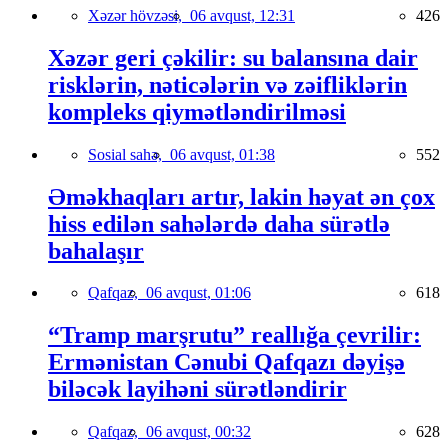
Xəzər hövzəsi,
06 avqust, 12:31
426
Xəzər geri çəkilir: su balansına dair
risklərin, nəticələrin və zəifliklərin
kompleks qiymətləndirilməsi
Sosial sahə,
06 avqust, 01:38
552
Əməkhaqları artır, lakin həyat ən çox
hiss edilən sahələrdə daha sürətlə
bahalaşır
Qafqaz,
06 avqust, 01:06
618
“Tramp marşrutu” reallığa çevrilir:
Ermənistan Cənubi Qafqazı dəyişə
biləcək layihəni sürətləndirir
Qafqaz,
06 avqust, 00:32
628