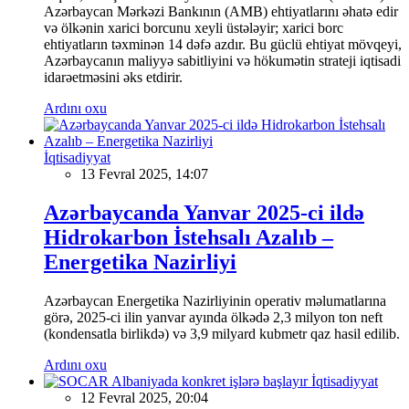
Azərbaycan Mərkəzi Bankının (AMB) ehtiyatlarını əhatə edir
və ölkənin xarici borcunu xeyli üstələyir; xarici borc
ehtiyatların təxminən 14 dəfə azdır. Bu güclü ehtiyat mövqeyi,
Azərbaycanın maliyyə sabitliyini və hökumətin strateji iqtisadi
idarəetməsini əks etdirir.
Ardını oxu
İqtisadiyyat
13 Fevral 2025, 14:07
Azərbaycanda Yanvar 2025-ci ildə
Hidrokarbon İstehsalı Azalıb –
Energetika Nazirliyi
Azərbaycan Energetika Nazirliyinin operativ məlumatlarına
görə, 2025-ci ilin yanvar ayında ölkədə 2,3 milyon ton neft
(kondensatla birlikdə) və 3,9 milyard kubmetr qaz hasil edilib.
Ardını oxu
İqtisadiyyat
12 Fevral 2025, 20:04