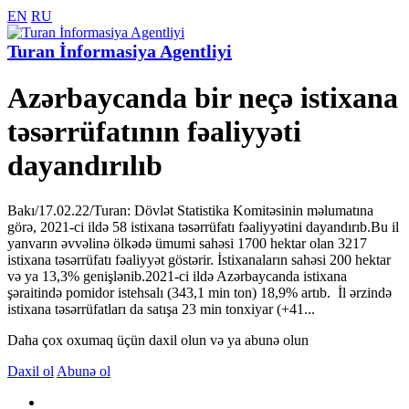
EN
RU
Turan İnformasiya Agentliyi
Azərbaycanda bir neçə istixana
təsərrüfatının fəaliyyəti
dayandırılıb
Bakı/17.02.22/Turan: Dövlət Statistika Komitəsinin məlumatına
görə, 2021-ci ildə 58 istixana təsərrüfatı fəaliyyətini dayandırıb.Bu il
yanvarın əvvəlinə ölkədə ümumi sahəsi 1700 hektar olan 3217
istixana təsərrüfatı fəaliyyət göstərir. İstixanaların sahəsi 200 hektar
və ya 13,3% genişlənib.2021-ci ildə Azərbaycanda istixana
şəraitində pomidor istehsalı (343,1 min ton) 18,9% artıb. İl ərzində
istixana təsərrüfatları da satışa 23 min tonxiyar (+41...
Daha çox oxumaq üçün daxil olun və ya abunə olun
Daxil ol
Abunə ol