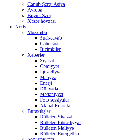
Cənub-Şərqi Asiya
Avropa
Böyük Şərq
Xəzər hövzəsi
Arxiv
Müsahibə
Sual-cavab
Çətin sual
Bizimkiler
Xəbərlər
Siyasət
Cəmiyyət
İqtisadiyyat
Maliyyə
Enerji
Dünyada
Mədəniyyət
Foto sessiyalar
Aktual Reportaj
Buraxılışlar
Bülleten Siyasət
Bülleten İqtisadiyyat
Bülleten Maliyyə
Bülleten Energetika
Söz istəyirəm