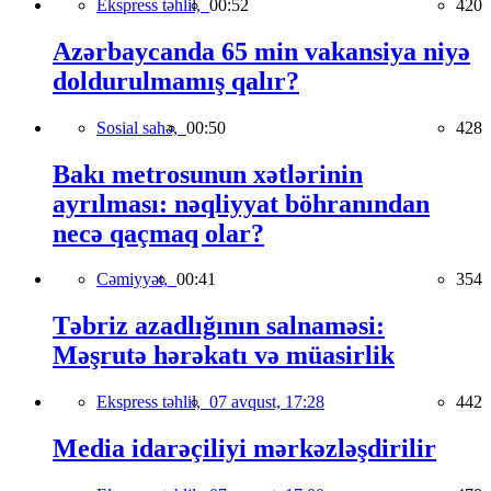
Ekspress təhlil,
00:52
420
Azərbaycanda 65 min vakansiya niyə
doldurulmamış qalır?
Sosial sahə,
00:50
428
Bakı metrosunun xətlərinin
ayrılması: nəqliyyat böhranından
necə qaçmaq olar?
Cəmiyyət,
00:41
354
Təbriz azadlığının salnaməsi:
Məşrutə hərəkatı və müasirlik
Ekspress təhlil,
07 avqust, 17:28
442
Media idarəçiliyi mərkəzləşdirilir