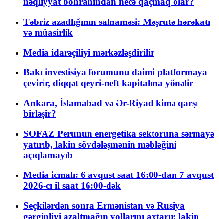
nəqliyyat böhranından necə qaçmaq olar?
Təbriz azadlığının salnaməsi: Məşrutə hərəkatı
və müasirlik
Media idarəçiliyi mərkəzləşdirilir
Bakı investisiya forumunu daimi platformaya
çevirir, diqqət qeyri-neft kapitalına yönəlir
Ankara, İslamabad və Ər-Riyad kimə qarşı
birləşir?
SOFAZ Perunun energetika sektoruna sərmayə
yatırıb, lakin sövdələşmənin məbləğini
açıqlamayıb
Media icmalı: 6 avqust saat 16:00-dan 7 avqust
2026-cı il saat 16:00-dək
Seçkilərdən sonra Ermənistan və Rusiya
gərginliyi azaltmağın yollarını axtarır, lakin