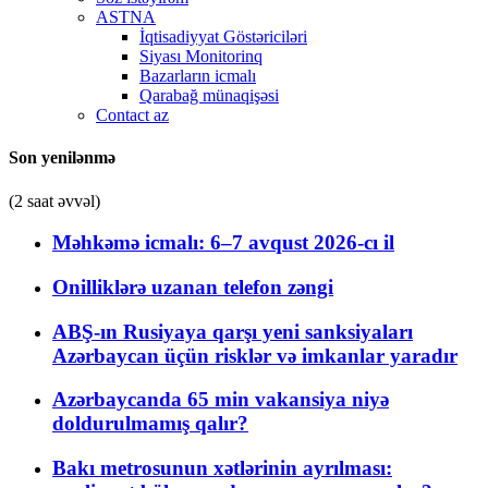
ASTNA
İqtisadiyyat Göstəriciləri
Siyası Monitorinq
Bazarların icmalı
Qarabağ münaqişəsi
Contact az
Son yenilənmə
(2 saat əvvəl)
Məhkəmə icmalı: 6–7 avqust 2026-cı il
Onilliklərə uzanan telefon zəngi
ABŞ-ın Rusiyaya qarşı yeni sanksiyaları
Azərbaycan üçün risklər və imkanlar yaradır
Azərbaycanda 65 min vakansiya niyə
doldurulmamış qalır?
Bakı metrosunun xətlərinin ayrılması: