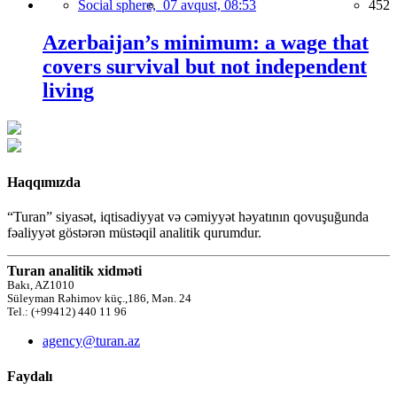
Social sphere,
07 avqust, 08:53
452
Azerbaijan’s minimum: a wage that
covers survival but not independent
living
Haqqımızda
“Turan” siyasət, iqtisadiyyat və cəmiyyət həyatının qovuşuğunda
fəaliyyət göstərən müstəqil analitik qurumdur.
Turan analitik xidməti
Bakı, AZ1010
Süleyman Rəhimov küç.,186, Mən. 24
Tel.: (+99412) 440 11 96
agency@turan.az
Faydalı