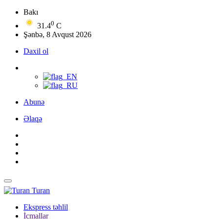
Bakı
0
31.4
C
Şənbə, 8 Avqust 2026
Daxil ol
Abunə
Əlaqə
Turan
Ekspress təhlil
İcmallar