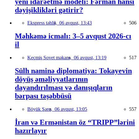
yeni idarəetmə modeli: Fərman hansı
dəyişiklikləri gətirir?
Ekspress təhlil,
06 avqust, 13:43
506
Məhkəmə icmalı: 3–5 avqust 2026-cı
il
Keçmiş Sovet məkanı,
06 avqust, 13:19
517
Sülh naminə diplomatiya: Tokayevin
döyüş əməliyyatlarının
dayandırılması və danışıqların
bərpası təşəbbüsü
Böyük Şərq,
06 avqust, 13:05
557
İran və Ermənistan öz “TRIPP”lərini
hazırlayır