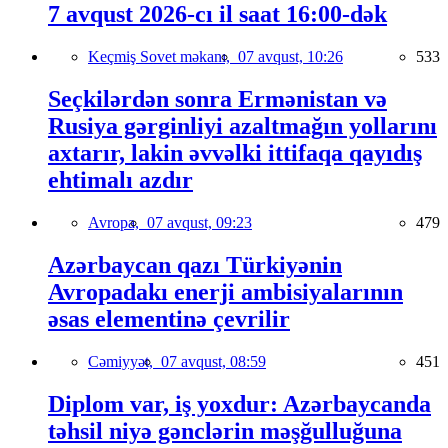
7 avqust 2026-cı il saat 16:00-dək
Keçmiş Sovet məkanı,
07 avqust, 10:26
533
Seçkilərdən sonra Ermənistan və
Rusiya gərginliyi azaltmağın yollarını
axtarır, lakin əvvəlki ittifaqa qayıdış
ehtimalı azdır
Avropa,
07 avqust, 09:23
479
Azərbaycan qazı Türkiyənin
Avropadakı enerji ambisiyalarının
əsas elementinə çevrilir
Cəmiyyət,
07 avqust, 08:59
451
Diplom var, iş yoxdur: Azərbaycanda
təhsil niyə gənclərin məşğulluğuna