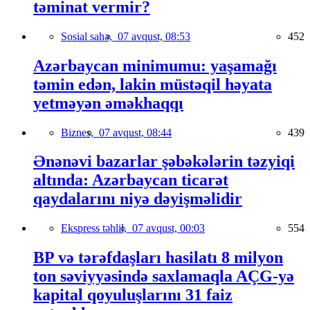
təminat vermir?
Sosial sahə,
07 avqust, 08:53
452
Azərbaycan minimumu: yaşamağı
təmin edən, lakin müstəqil həyata
yetməyən əməkhaqqı
Biznes,
07 avqust, 08:44
439
Ənənəvi bazarlar şəbəkələrin təzyiqi
altında: Azərbaycan ticarət
qaydalarını niyə dəyişməlidir
Ekspress təhlil,
07 avqust, 00:03
554
BP və tərəfdaşları hasilatı 8 milyon
ton səviyyəsində saxlamaqla AÇG-yə
kapital qoyuluşlarını 31 faiz