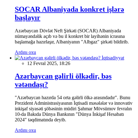
SOCAR Albaniyada konkret işlərə
başlayır
Azərbaycan Dövlət Neft Şirkəti (SOCAR) Albaniyada
nümayəndəlik açıb və bu il konkret bir layihənin icrasına
başlamağa hazırlaşır, Albaniyanın "Albgaz" şirkəti bildirib.
Ardını oxu
İqtisadiyyat
12 Fevral 2025, 18:26
Azərbaycan gəlirli ölkədir, bəs
vətəndaşı?
"Azərbaycan hazırda 54 orta gəlirli ölkə arasındadır". Bunu
Prezident Administrasiyasının İqtisadi məsələlər və innovativ
inkişaf siyasəti şöbəsinin müdiri Şahmar Mövsümov fevralın
10-da Bakıda Dünya Bankının "Dünya İnkişaf Hesabatı
2024" təqdimatında deyib.
Ardını oxu