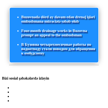
Buzovnada dörd ay davam edən drenaj işləri
ombudsmana müraciətə səbəb olub
Four-month drainage works in Buzovna
prompt an appeal to the ombudsman
В Бузовна четырехмесячные работы по
водоотводу стали поводом для обращения
к омбудсмену
Bizi sosial şəbəkələrdə izləyin