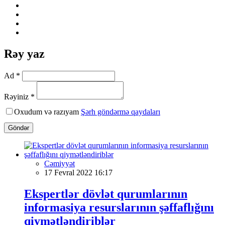
Rəy yaz
Ad *
Rəyiniz *
Oxudum və razıyam
Şərh göndərmə qaydaları
Göndər
Cəmiyyət
17 Fevral 2022 16:17
Ekspertlər dövlət qurumlarının
informasiya resurslarının şəffaflığını
qiymətləndiriblər