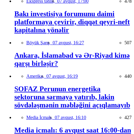
Ekspress təhlil,
07 avqust, 17:00
478
Bakı investisiya forumunu daimi
platformaya çevirir, diqqət qeyri-neft
kapitalına yönəlir
Böyük Şərq,
07 avqust, 16:27
507
Ankara, İslamabad və Ər-Riyad kimə
qarşı birləşir?
Amerika,
07 avqust, 16:19
440
SOFAZ Perunun energetika
sektoruna sərmayə yatırıb, lakin
sövdələşmənin məbləğini açıqlamayıb
Media İcmalı,
07 avqust, 16:10
427
Media icmalı: 6 avqust saat 16:00-dan