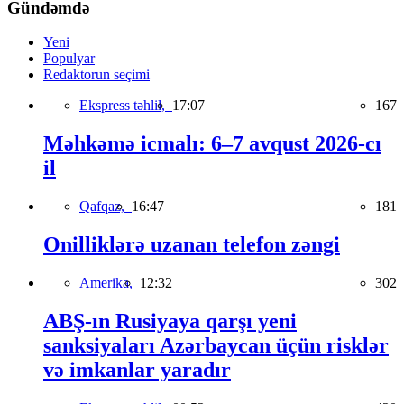
Gündəmdə
Yeni
Populyar
Redaktorun seçimi
Ekspress təhlil,
17:07
167
Məhkəmə icmalı: 6–7 avqust 2026-cı
il
Qafqaz,
16:47
181
Onilliklərə uzanan telefon zəngi
Amerika,
12:32
302
ABŞ-ın Rusiyaya qarşı yeni
sanksiyaları Azərbaycan üçün risklər
və imkanlar yaradır