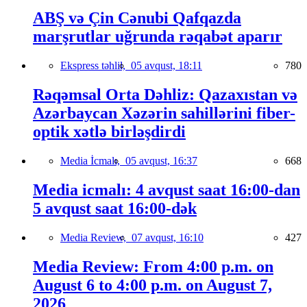
ABŞ və Çin Cənubi Qafqazda
marşrutlar uğrunda rəqabət aparır
Ekspress təhlil,
05 avqust, 18:11
780
Rəqəmsal Orta Dəhliz: Qazaxıstan və
Azərbaycan Xəzərin sahillərini fiber-
optik xətlə birləşdirdi
Media İcmalı,
05 avqust, 16:37
668
Media icmalı: 4 avqust saat 16:00-dan
5 avqust saat 16:00-dək
Media Review,
07 avqust, 16:10
427
Media Review: From 4:00 p.m. on
August 6 to 4:00 p.m. on August 7,
2026