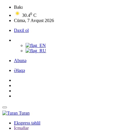
Bakı
0
30.4
C
Cümə, 7 Avqust 2026
Daxil ol
Abunə
Əlaqə
Turan
Ekspress təhlil
İcmallar