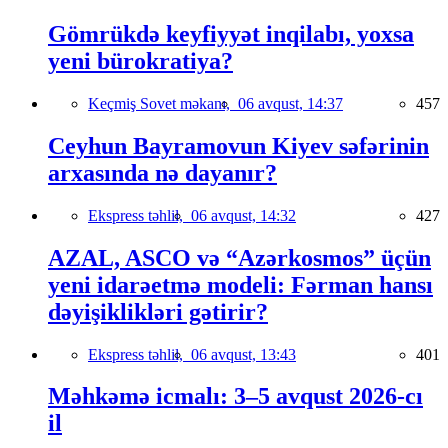
Gömrükdə keyfiyyət inqilabı, yoxsa
yeni bürokratiya?
Keçmiş Sovet məkanı,
06 avqust, 14:37
457
Ceyhun Bayramovun Kiyev səfərinin
arxasında nə dayanır?
Ekspress təhlil,
06 avqust, 14:32
427
AZAL, ASCO və “Azərkosmos” üçün
yeni idarəetmə modeli: Fərman hansı
dəyişiklikləri gətirir?
Ekspress təhlil,
06 avqust, 13:43
401
Məhkəmə icmalı: 3–5 avqust 2026-cı
il