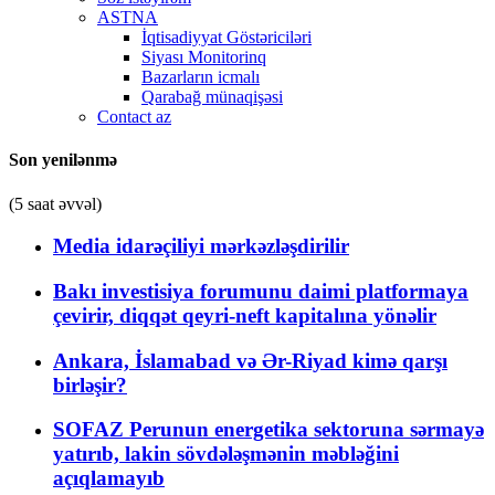
ASTNA
İqtisadiyyat Göstəriciləri
Siyası Monitorinq
Bazarların icmalı
Qarabağ münaqişəsi
Contact az
Son yenilənmə
(5 saat əvvəl)
Media idarəçiliyi mərkəzləşdirilir
Bakı investisiya forumunu daimi platformaya
çevirir, diqqət qeyri-neft kapitalına yönəlir
Ankara, İslamabad və Ər-Riyad kimə qarşı
birləşir?
SOFAZ Perunun energetika sektoruna sərmayə
yatırıb, lakin sövdələşmənin məbləğini
açıqlamayıb