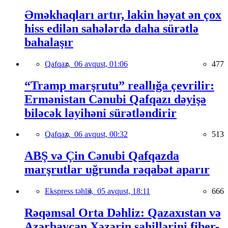
Əməkhaqları artır, lakin həyat ən çox
hiss edilən sahələrdə daha sürətlə
bahalaşır
Qafqaz,
06 avqust, 01:06
477
“Tramp marşrutu” reallığa çevrilir:
Ermənistan Cənubi Qafqazı dəyişə
biləcək layihəni sürətləndirir
Qafqaz,
06 avqust, 00:32
513
ABŞ və Çin Cənubi Qafqazda
marşrutlar uğrunda rəqabət aparır
Ekspress təhlil,
05 avqust, 18:11
666
Rəqəmsal Orta Dəhliz: Qazaxıstan və
Azərbaycan Xəzərin sahillərini fiber-