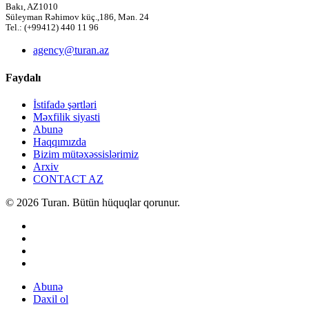
Bakı, AZ1010
Süleyman Rəhimov küç.,186, Mən. 24
Tel.: (+99412) 440 11 96
agency@turan.az
Faydalı
İstifadə şərtləri
Məxfilik siyasti
Abunə
Haqqımızda
Bizim mütəxəssislərimiz
Arxiv
CONTACT AZ
© 2026 Turan. Bütün hüquqlar qorunur.
Abunə
Daxil ol