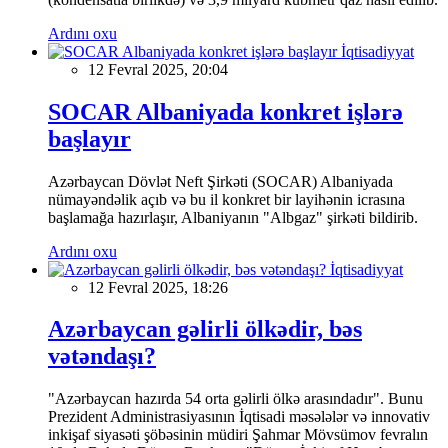
Ardını oxu
İqtisadiyyat
12 Fevral 2025, 20:04
SOCAR Albaniyada konkret işlərə
başlayır
Azərbaycan Dövlət Neft Şirkəti (SOCAR) Albaniyada
nümayəndəlik açıb və bu il konkret bir layihənin icrasına
başlamağa hazırlaşır, Albaniyanın "Albgaz" şirkəti bildirib.
Ardını oxu
İqtisadiyyat
12 Fevral 2025, 18:26
Azərbaycan gəlirli ölkədir, bəs
vətəndaşı?
"Azərbaycan hazırda 54 orta gəlirli ölkə arasındadır". Bunu
Prezident Administrasiyasının İqtisadi məsələlər və innovativ
inkişaf siyasəti şöbəsinin müdiri Şahmar Mövsümov fevralın