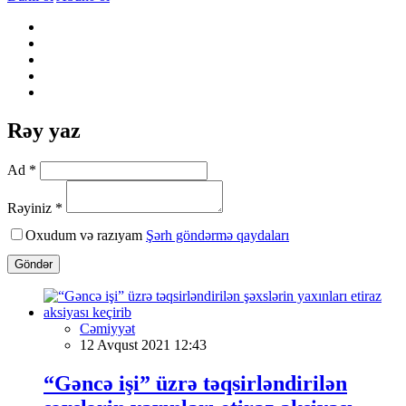
Rəy yaz
Ad *
Rəyiniz *
Oxudum və razıyam
Şərh göndərmə qaydaları
Göndər
Cəmiyyət
12 Avqust 2021 12:43
“Gəncə işi” üzrə təqsirləndirilən