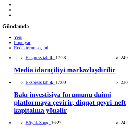
Gündəmdə
Yeni
Populyar
Redaktorun seçimi
Ekspress təhlil,
17:28
249
Media idarəçiliyi mərkəzləşdirilir
Ekspress təhlil,
17:00
230
Bakı investisiya forumunu daimi
platformaya çevirir, diqqət qeyri-neft
kapitalına yönəlir
Böyük Şərq,
16:27
242