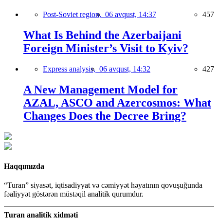
Post-Soviet region,
06 avqust, 14:37
457
What Is Behind the Azerbaijani
Foreign Minister’s Visit to Kyiv?
Express analysis,
06 avqust, 14:32
427
A New Management Model for
AZAL, ASCO and Azercosmos: What
Changes Does the Decree Bring?
Haqqımızda
“Turan” siyasət, iqtisadiyyat və cəmiyyət həyatının qovuşuğunda
fəaliyyət göstərən müstəqil analitik qurumdur.
Turan analitik xidməti