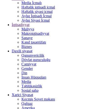
Media İcmalı
Həftəlik iqtisadi icmal
Həftəlik siyasi icmal
Aylıq İqtisadi İcmal
Aylıq Siyasi İcmal
İqtisadiyyat
Maliyyə
Makroiqtisadiyyat
Sənaye
Kənd təsərrüfatı
Biznes
Daxili siyasət
Qanunvericilik
Dövlət quruculuğu
Cəmiyyət
Gender
Din
İnsan Hüquqları
Media
Təhlükəsizlik
Sosial sahə
Xarici Siyasət
Keçmiş Sovet məkanı
Qafqaz
Amerika