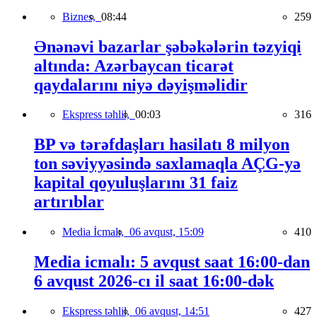
Biznes,
08:44
259
Ənənəvi bazarlar şəbəkələrin təzyiqi
altında: Azərbaycan ticarət
qaydalarını niyə dəyişməlidir
Ekspress təhlil,
00:03
316
BP və tərəfdaşları hasilatı 8 milyon
ton səviyyəsində saxlamaqla AÇG-yə
kapital qoyuluşlarını 31 faiz
artırıblar
Media İcmalı,
06 avqust, 15:09
410
Media icmalı: 5 avqust saat 16:00-dan
6 avqust 2026-cı il saat 16:00-dək
Ekspress təhlil,
06 avqust, 14:51
427