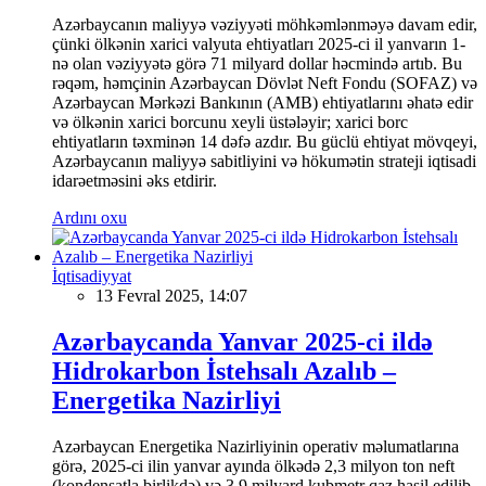
Azərbaycanın maliyyə vəziyyəti möhkəmlənməyə davam edir,
çünki ölkənin xarici valyuta ehtiyatları 2025-ci il yanvarın 1-
nə olan vəziyyətə görə 71 milyard dollar həcmində artıb. Bu
rəqəm, həmçinin Azərbaycan Dövlət Neft Fondu (SOFAZ) və
Azərbaycan Mərkəzi Bankının (AMB) ehtiyatlarını əhatə edir
və ölkənin xarici borcunu xeyli üstələyir; xarici borc
ehtiyatların təxminən 14 dəfə azdır. Bu güclü ehtiyat mövqeyi,
Azərbaycanın maliyyə sabitliyini və hökumətin strateji iqtisadi
idarəetməsini əks etdirir.
Ardını oxu
İqtisadiyyat
13 Fevral 2025, 14:07
Azərbaycanda Yanvar 2025-ci ildə
Hidrokarbon İstehsalı Azalıb –
Energetika Nazirliyi
Azərbaycan Energetika Nazirliyinin operativ məlumatlarına
görə, 2025-ci ilin yanvar ayında ölkədə 2,3 milyon ton neft
(kondensatla birlikdə) və 3,9 milyard kubmetr qaz hasil edilib.