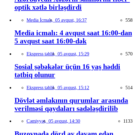
optik xətlə birləşdirdi
Media İcmalı,
05 avqust, 16:37
558
Media icmalı: 4 avqust saat 16:00-dan
5 avqust saat 16:00-dək
Ekspress təhlil,
05 avqust, 15:29
570
Sosial şəbəkələr üçün 16 yaş həddi
tətbiq olunur
Ekspress təhlil,
05 avqust, 15:12
514
Dövlət əmlakının qurumlar arasında
verilməsi qaydaları sadələşdirilib
Cəmiyyət,
05 avqust, 14:30
1133
Buzovnada dörd ay davam edən