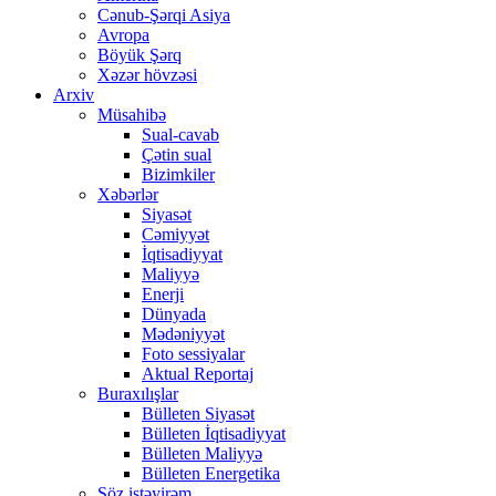
Cənub-Şərqi Asiya
Avropa
Böyük Şərq
Xəzər hövzəsi
Arxiv
Müsahibə
Sual-cavab
Çətin sual
Bizimkiler
Xəbərlər
Siyasət
Cəmiyyət
İqtisadiyyat
Maliyyə
Enerji
Dünyada
Mədəniyyət
Foto sessiyalar
Aktual Reportaj
Buraxılışlar
Bülleten Siyasət
Bülleten İqtisadiyyat
Bülleten Maliyyə
Bülleten Energetika
Söz istəyirəm