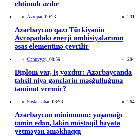
ehtimalı azdır
Avropa,
09:23
291
Azərbaycan qazı Türkiyənin
Avropadakı enerji ambisiyalarının
əsas elementinə çevrilir
Cəmiyyət,
08:59
284
Diplom var, iş yoxdur: Azərbaycanda
təhsil niyə gənclərin məşğulluğuna
təminat vermir?
Sosial sahə,
08:53
264
Azərbaycan minimumu: yaşamağı
təmin edən, lakin müstəqil həyata
yetməyən əməkhaqqı