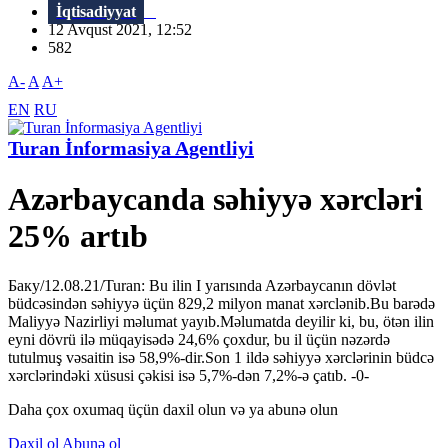
İqtisadiyyat
12 Avqust 2021, 12:52
582
A-
A
A+
EN
RU
Turan İnformasiya Agentliyi
Azərbaycanda səhiyyə xərcləri
25% artıb
Баку/12.08.21/Turan: Bu ilin I yarısında Azərbaycanın dövlət
büdcəsindən səhiyyə üçün 829,2 milyon manat xərclənib.Bu barədə
Maliyyə Nazirliyi məlumat yayıb.Məlumatda deyilir ki, bu, ötən ilin
eyni dövrü ilə müqayisədə 24,6% çoxdur, bu il üçün nəzərdə
tutulmuş vəsaitin isə 58,9%-dir.Son 1 ildə səhiyyə xərclərinin büdcə
xərclərindəki xüsusi çəkisi isə 5,7%-dən 7,2%-ə çatıb. -0-
Daha çox oxumaq üçün daxil olun və ya abunə olun
Daxil ol
Abunə ol