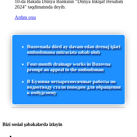
10-da Bakıda Dünya Bankının "Dünya İnkişaf Hesabatı
2024" təqdimatında deyib.
Ardını oxu
Buzovnada dörd ay davam edən drenaj işləri
ombudsmana müraciətə səbəb olub
Four-month drainage works in Buzovna
prompt an appeal to the ombudsman
В Бузовна четырехмесячные работы по
водоотводу стали поводом для обращения
к омбудсмену
Bizi sosial şəbəkələrdə izləyin