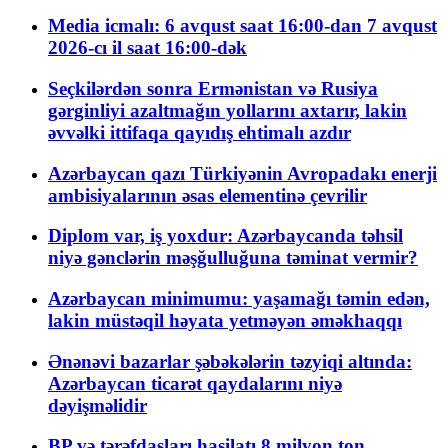
Media icmalı: 6 avqust saat 16:00-dan 7 avqust
2026-cı il saat 16:00-dək
Seçkilərdən sonra Ermənistan və Rusiya
gərginliyi azaltmağın yollarını axtarır, lakin
əvvəlki ittifaqa qayıdış ehtimalı azdır
Azərbaycan qazı Türkiyənin Avropadakı enerji
ambisiyalarının əsas elementinə çevrilir
Diplom var, iş yoxdur: Azərbaycanda təhsil
niyə gənclərin məşğulluğuna təminat vermir?
Azərbaycan minimumu: yaşamağı təmin edən,
lakin müstəqil həyata yetməyən əməkhaqqı
Ənənəvi bazarlar şəbəkələrin təzyiqi altında:
Azərbaycan ticarət qaydalarını niyə
dəyişməlidir
BP və tərəfdaşları hasilatı 8 milyon ton