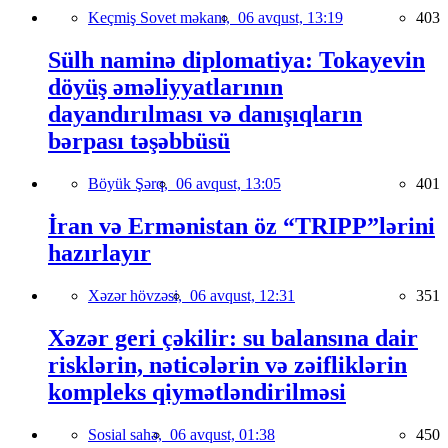
Keçmiş Sovet məkanı,
06 avqust, 13:19
403
Sülh naminə diplomatiya: Tokayevin
döyüş əməliyyatlarının
dayandırılması və danışıqların
bərpası təşəbbüsü
Böyük Şərq,
06 avqust, 13:05
401
İran və Ermənistan öz “TRIPP”lərini
hazırlayır
Xəzər hövzəsi,
06 avqust, 12:31
351
Xəzər geri çəkilir: su balansına dair
risklərin, nəticələrin və zəifliklərin
kompleks qiymətləndirilməsi
Sosial sahə,
06 avqust, 01:38
450