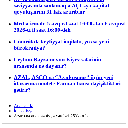
səviyyəsində saxlamaqla AÇG-yə kapital
qoyuluşlarını 31 faiz artırıblar
Media icmalı: 5 avqust saat 16:00-dan 6 avqust
2026-cı il saat 16:00-dək
Gömrükdə keyfiyyət inqilabı, yoxsa yeni
bürokratiya?
Ceyhun Bayramovun Kiyev səfərinin
arxasında nə dayanır?
AZAL, ASCO və “Azərkosmos” üçün yeni
idarəetmə modeli: Fərman hansı dəyişiklikləri
gətirir?
Ana səhifə
İqtisadiyyat
Azərbaycanda səhiyyə xərcləri 25% artıb