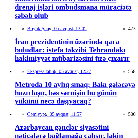
drenaj işləri ombudsmana müraciətə
səbəb olub
Böyük Şərq,
05 avqust, 13:05
473
İran prezidentinin üzərində qara
buludlar: istefa təkzibi Tehrandakı
hakimiyyət mübarizəsini üzə çıxarır
Ekspress təhlil,
05 avqust, 12:27
558
Metroda 10 aylıq sınaq: Bakı gələcəyə
hazırlaşır, bəs sərnişin bu günün
yükünü necə daşıyacaq?
Cəmiyyət,
05 avqust, 11:57
500
Azərbaycan gənclər siyasətini
nəticələrə bağlamağa çalışır, lakin