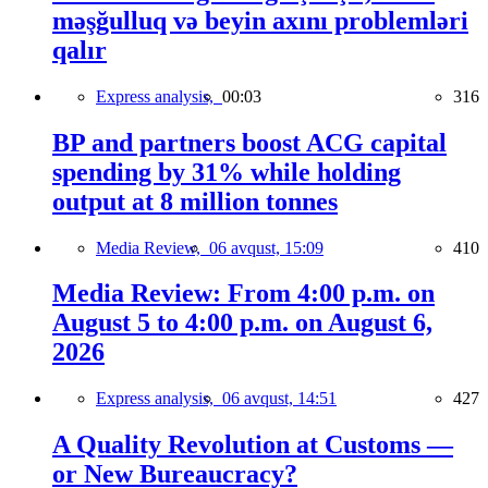
məşğulluq və beyin axını problemləri
qalır
Express analysis,
00:03
316
BP and partners boost ACG capital
spending by 31% while holding
output at 8 million tonnes
Media Review,
06 avqust, 15:09
410
Media Review: From 4:00 p.m. on
August 5 to 4:00 p.m. on August 6,
2026
Express analysis,
06 avqust, 14:51
427
A Quality Revolution at Customs —
or New Bureaucracy?