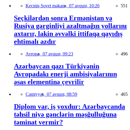
Keçmiş Sovet məkanı,
07 avqust, 10:26
551
Seçkilərdən sonra Ermənistan və
Rusiya gərginliyi azaltmağın yollarını
axtarır, lakin əvvəlki ittifaqa qayıdış
ehtimalı azdır
Avropa,
07 avqust, 09:23
496
Azərbaycan qazı Türkiyənin
Avropadakı enerji ambisiyalarının
əsas elementinə çevrilir
Cəmiyyət,
07 avqust, 08:59
465
Diplom var, iş yoxdur: Azərbaycanda
təhsil niyə gənclərin məşğulluğuna
təminat vermir?