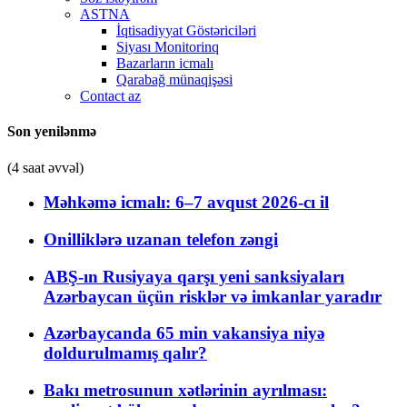
ASTNA
İqtisadiyyat Göstəriciləri
Siyası Monitorinq
Bazarların icmalı
Qarabağ münaqişəsi
Contact az
Son yenilənmə
(4 saat əvvəl)
Məhkəmə icmalı: 6–7 avqust 2026-cı il
Onilliklərə uzanan telefon zəngi
ABŞ-ın Rusiyaya qarşı yeni sanksiyaları
Azərbaycan üçün risklər və imkanlar yaradır
Azərbaycanda 65 min vakansiya niyə
doldurulmamış qalır?
Bakı metrosunun xətlərinin ayrılması: