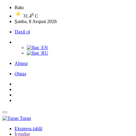
Bakı
0
31.4
C
Şənbə, 8 Avqust 2026
Daxil ol
Abunə
Əlaqə
Turan
Ekspress təhlil
İcmallar