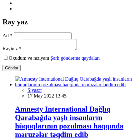
Rəy yaz
Ad *
Rəyiniz *
Oxudum və razıyam
Şərh göndərmə qaydaları
Göndər
Siyasət
17 May 2022 13:45
Amnesty International Dağlıq
Qarabağda yaşlı insanların
hüquqlarının pozulması haqqında
məruzələr təqdim edib