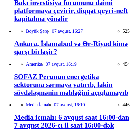
Bakı investisiya forumunu daimi
platformaya çevirir, diqqət qeyri-neft
kapitalına yönəlir
Böyük Şərq,
07 avqust, 16:27
525
Ankara, İslamabad və Ər-Riyad kimə
qarşı birləşir?
Amerika,
07 avqust, 16:19
454
SOFAZ Perunun energetika
sektoruna sərmayə yatırıb, lakin
sövdələşmənin məbləğini açıqlamayıb
Media İcmalı,
07 avqust, 16:10
446
Media icmalı: 6 avqust saat 16:00-dan
7 avqust 2026-cı il saat 16:00-dək