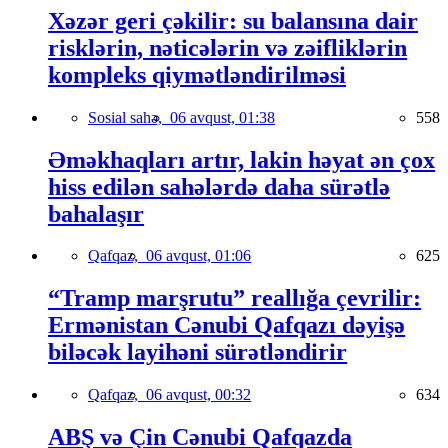
Xəzər geri çəkilir: su balansına dair
risklərin, nəticələrin və zəifliklərin
kompleks qiymətləndirilməsi
Sosial sahə,
06 avqust, 01:38
558
Əməkhaqları artır, lakin həyat ən çox
hiss edilən sahələrdə daha sürətlə
bahalaşır
Qafqaz,
06 avqust, 01:06
625
“Tramp marşrutu” reallığa çevrilir:
Ermənistan Cənubi Qafqazı dəyişə
biləcək layihəni sürətləndirir
Qafqaz,
06 avqust, 00:32
634
ABŞ və Çin Cənubi Qafqazda