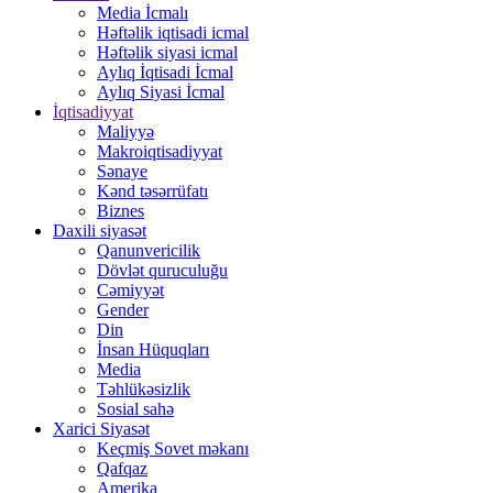
Media İcmalı
Həftəlik iqtisadi icmal
Həftəlik siyasi icmal
Aylıq İqtisadi İcmal
Aylıq Siyasi İcmal
İqtisadiyyat
Maliyyə
Makroiqtisadiyyat
Sənaye
Kənd təsərrüfatı
Biznes
Daxili siyasət
Qanunvericilik
Dövlət quruculuğu
Cəmiyyət
Gender
Din
İnsan Hüquqları
Media
Təhlükəsizlik
Sosial sahə
Xarici Siyasət
Keçmiş Sovet məkanı
Qafqaz
Amerika