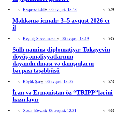
Ekspress təhlil,
06 avqust, 13:43
529
Məhkəmə icmalı: 3–5 avqust 2026-cı
il
Keçmiş Sovet məkanı,
06 avqust, 13:19
535
Sülh naminə diplomatiya: Tokayevin
döyüş əməliyyatlarının
dayandırılması və danışıqların
bərpası təşəbbüsü
Böyük Şərq,
06 avqust, 13:05
573
İran və Ermənistan öz “TRIPP”lərini
hazırlayır
Xəzər hövzəsi,
06 avqust, 12:31
433