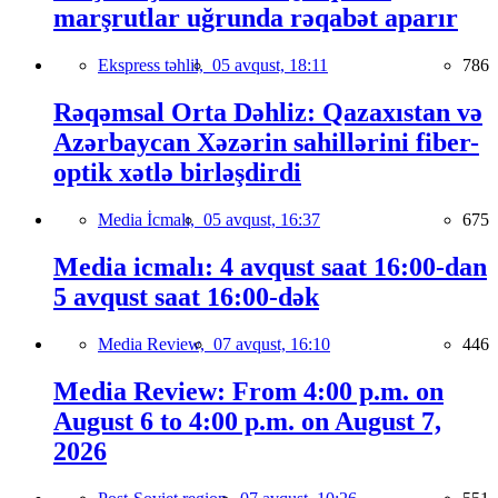
marşrutlar uğrunda rəqabət aparır
Ekspress təhlil,
05 avqust, 18:11
786
Rəqəmsal Orta Dəhliz: Qazaxıstan və
Azərbaycan Xəzərin sahillərini fiber-
optik xətlə birləşdirdi
Media İcmalı,
05 avqust, 16:37
675
Media icmalı: 4 avqust saat 16:00-dan
5 avqust saat 16:00-dək
Media Review,
07 avqust, 16:10
446
Media Review: From 4:00 p.m. on
August 6 to 4:00 p.m. on August 7,
2026