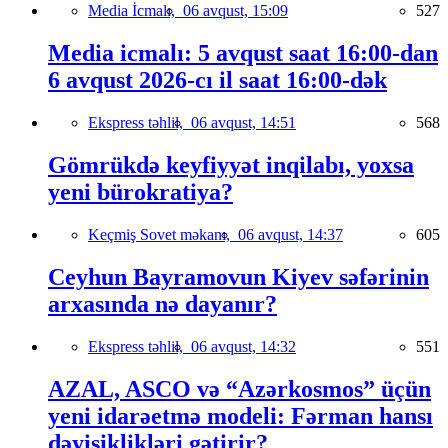
Media İcmalı,
06 avqust, 15:09
527
Media icmalı: 5 avqust saat 16:00-dan
6 avqust 2026-cı il saat 16:00-dək
Ekspress təhlil,
06 avqust, 14:51
568
Gömrükdə keyfiyyət inqilabı, yoxsa
yeni bürokratiya?
Keçmiş Sovet məkanı,
06 avqust, 14:37
605
Ceyhun Bayramovun Kiyev səfərinin
arxasında nə dayanır?
Ekspress təhlil,
06 avqust, 14:32
551
AZAL, ASCO və “Azərkosmos” üçün
yeni idarəetmə modeli: Fərman hansı
dəyişiklikləri gətirir?