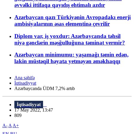
əvvəlki ittifaqa qayıdış ehtimalı azdır
Azərbaycan qazı Türkiyənin Avropadakı enerji
ambisiyalarının əsas elementinə çevrilir
Diplom var, iş yoxdur: Azərbaycanda təhsil
niyə gənclərin məşğulluğuna təminat vermir?
Azərbaycan minimumu: yaşamağı təmin edən,
lakin müstəqil həyata yetməyən əməkhaqqı
Ana səhifə
İqtisadiyyat
Azərbaycanda ÜDM 7,2% artıb
İqtisadiyyat
17 May 2022, 13:47
809
A-
A
A+
EN
RU