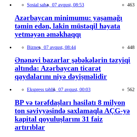
Sosial sahə,
07 avqust, 08:53
463
Azərbaycan minimumu: yaşamağı
təmin edən, lakin müstəqil həyata
yetməyən əməkhaqqı
Biznes,
07 avqust, 08:44
448
Ənənəvi bazarlar şəbəkələrin təzyiqi
altında: Azərbaycan ticarət
qaydalarını niyə dəyişməlidir
Ekspress təhlil,
07 avqust, 00:03
562
BP və tərəfdaşları hasilatı 8 milyon
ton səviyyəsində saxlamaqla AÇG-yə
kapital qoyuluşlarını 31 faiz
artırıblar