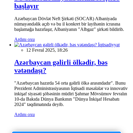
başlayır
Azərbaycan Dövlət Neft Şirkəti (SOCAR) Albaniyada
nümayəndəlik açıb və bu il konkret bir layihənin icrasına
başlamağa hazırlaşır, Albaniyanın "Albgaz" şirkəti bildirib.
Ardını oxu
İqtisadiyyat
12 Fevral 2025, 18:26
Azərbaycan gəlirli ölkədir, bəs
vətəndaşı?
"Azərbaycan hazırda 54 orta gəlirli ölkə arasındadır". Bunu
Prezident Administrasiyasının İqtisadi məsələlər və innovativ
inkişaf siyasəti şöbəsinin müdiri Şahmar Mövsümov fevralın
10-da Bakıda Dünya Bankının "Dünya İnkişaf Hesabatı
2024" təqdimatında deyib.
Ardını oxu