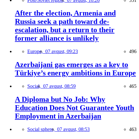
Post-Soviet region,
07 avqust, 10:26
551
After the election, Armenia and
Russia seek a path toward de-
escalation, but a return to their
former alliance is unlikely
Europe,
07 avqust, 09:23
496
Azerbaijani gas emerges as a key to
Türkiye’s energy ambitions in Europe
Social,
07 avqust, 08:59
465
A Diploma but No Job: Why
Education Does Not Guarantee Youth
Employment in Azerbaijan
Social sphere,
07 avqust, 08:53
463