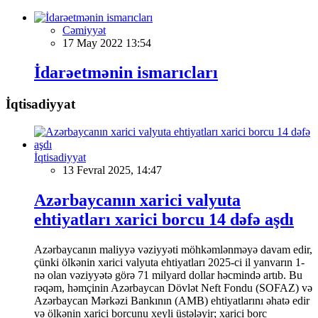
Cəmiyyət
17 May 2022 13:54
İdarəetmənin ismarıcları
İqtisadiyyat
İqtisadiyyat
13 Fevral 2025, 14:47
Azərbaycanın xarici valyuta
ehtiyatları xarici borcu 14 dəfə aşdı
Azərbaycanın maliyyə vəziyyəti möhkəmlənməyə davam edir,
çünki ölkənin xarici valyuta ehtiyatları 2025-ci il yanvarın 1-
nə olan vəziyyətə görə 71 milyard dollar həcmində artıb. Bu
rəqəm, həmçinin Azərbaycan Dövlət Neft Fondu (SOFAZ) və
Azərbaycan Mərkəzi Bankının (AMB) ehtiyatlarını əhatə edir
və ölkənin xarici borcunu xeyli üstələyir; xarici borc