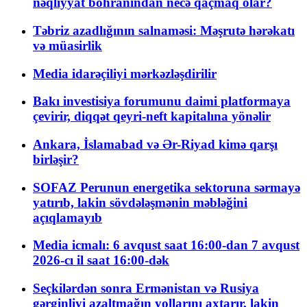
nəqliyyat böhranından necə qaçmaq olar?
Təbriz azadlığının salnaməsi: Məşrutə hərəkatı
və müasirlik
Media idarəçiliyi mərkəzləşdirilir
Bakı investisiya forumunu daimi platformaya
çevirir, diqqət qeyri-neft kapitalına yönəlir
Ankara, İslamabad və Ər-Riyad kimə qarşı
birləşir?
SOFAZ Perunun energetika sektoruna sərmayə
yatırıb, lakin sövdələşmənin məbləğini
açıqlamayıb
Media icmalı: 6 avqust saat 16:00-dan 7 avqust
2026-cı il saat 16:00-dək
Seçkilərdən sonra Ermənistan və Rusiya
gərginliyi azaltmağın yollarını axtarır, lakin