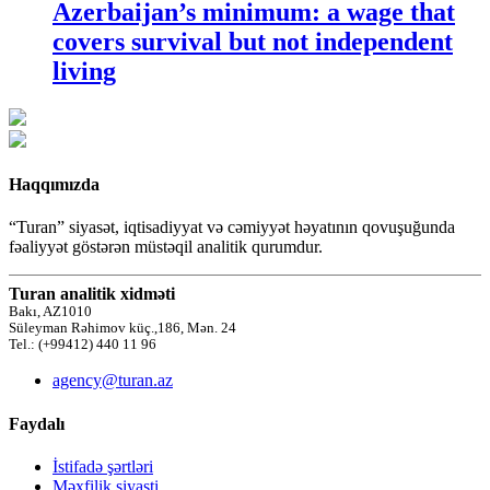
Azerbaijan’s minimum: a wage that
covers survival but not independent
living
Haqqımızda
“Turan” siyasət, iqtisadiyyat və cəmiyyət həyatının qovuşuğunda
fəaliyyət göstərən müstəqil analitik qurumdur.
Turan analitik xidməti
Bakı, AZ1010
Süleyman Rəhimov küç.,186, Mən. 24
Tel.: (+99412) 440 11 96
agency@turan.az
Faydalı
İstifadə şərtləri
Məxfilik siyasti