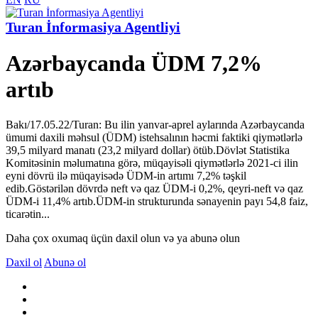
Turan İnformasiya Agentliyi
Azərbaycanda ÜDM 7,2%
artıb
Bakı/17.05.22/Turan: Bu ilin yanvar-aprel aylarında Azərbaycanda
ümumi daxili məhsul (ÜDM) istehsalının həcmi faktiki qiymətlərlə
39,5 milyard manatı (23,2 milyard dollar) ötüb.Dövlət Statistika
Komitəsinin məlumatına görə, müqayisəli qiymətlərlə 2021-ci ilin
eyni dövrü ilə müqayisədə ÜDM-in artımı 7,2% təşkil
edib.Göstərilən dövrdə neft və qaz ÜDM-i 0,2%, qeyri-neft və qaz
ÜDM-i 11,4% artıb.ÜDM-in strukturunda sənayenin payı 54,8 faiz,
ticarətin...
Daha çox oxumaq üçün daxil olun və ya abunə olun
Daxil ol
Abunə ol