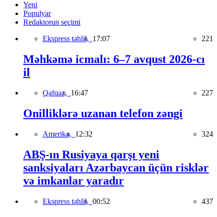
Yeni
Populyar
Redaktorun seçimi
Ekspress təhlil,
17:07
221
Məhkəmə icmalı: 6–7 avqust 2026-cı
il
Qafqaz,
16:47
227
Onilliklərə uzanan telefon zəngi
Amerika,
12:32
324
ABŞ-ın Rusiyaya qarşı yeni
sanksiyaları Azərbaycan üçün risklər
və imkanlar yaradır
Ekspress təhlil,
00:52
437