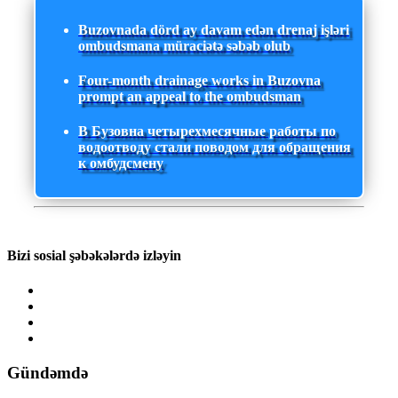
Buzovnada dörd ay davam edən drenaj işləri
ombudsmana müraciətə səbəb olub
Four-month drainage works in Buzovna
prompt an appeal to the ombudsman
В Бузовна четырехмесячные работы по
водоотводу стали поводом для обращения
к омбудсмену
Bizi sosial şəbəkələrdə izləyin
Gündəmdə