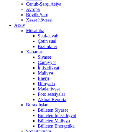
Cənub-Şərqi Asiya
Avropa
Böyük Şərq
Xəzər hövzəsi
Arxiv
Müsahibə
Sual-cavab
Çətin sual
Bizimkiler
Xəbərlər
Siyasət
Cəmiyyət
İqtisadiyyat
Maliyyə
Enerji
Dünyada
Mədəniyyət
Foto sessiyalar
Aktual Reportaj
Buraxılışlar
Bülleten Siyasət
Bülleten İqtisadiyyat
Bülleten Maliyyə
Bülleten Energetika
Söz istəyirəm