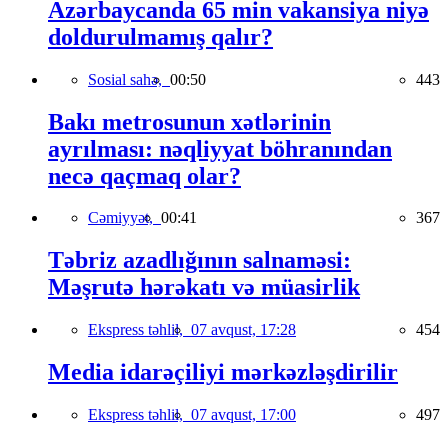
Azərbaycanda 65 min vakansiya niyə
doldurulmamış qalır?
Sosial sahə,
00:50
443
Bakı metrosunun xətlərinin
ayrılması: nəqliyyat böhranından
necə qaçmaq olar?
Cəmiyyət,
00:41
367
Təbriz azadlığının salnaməsi:
Məşrutə hərəkatı və müasirlik
Ekspress təhlil,
07 avqust, 17:28
454
Media idarəçiliyi mərkəzləşdirilir
Ekspress təhlil,
07 avqust, 17:00
497