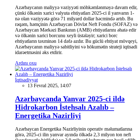
Azərbaycanın maliyyə vəziyyəti möhkəmlənməyə davam edir,
çünki ölkənin xarici valyuta ehtiyatları 2025-ci il yanvarın 1-
nə olan vəziyyətə görə 71 milyard dollar həcmində artıb. Bu
rəqəm, həmçinin Azərbaycan Dövlət Neft Fondu (SOFAZ) və
Azərbaycan Mərkəzi Bankının (AMB) ehtiyatlarını əhatə edir
və ölkənin xarici borcunu xeyli üstələyir; xarici borc
ehtiyatların təxminən 14 dəfə azdır. Bu güclü ehtiyat mövqeyi,
Azərbaycanın maliyyə sabitliyini və hökumətin strateji iqtisadi
idarəetməsini əks etdirir.
Ardını oxu
İqtisadiyyat
13 Fevral 2025, 14:07
Azərbaycanda Yanvar 2025-ci ildə
Hidrokarbon İstehsalı Azalıb –
Energetika Nazirliyi
Azərbaycan Energetika Nazirliyinin operativ məlumatlarına
görə, 2025-ci ilin yanvar ayında ölkədə 2,3 milyon ton neft