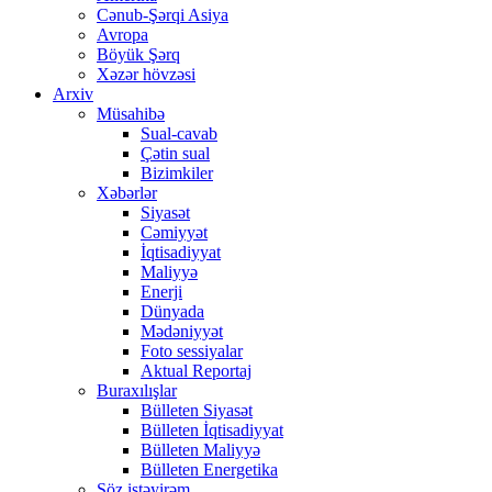
Cənub-Şərqi Asiya
Avropa
Böyük Şərq
Xəzər hövzəsi
Arxiv
Müsahibə
Sual-cavab
Çətin sual
Bizimkiler
Xəbərlər
Siyasət
Cəmiyyət
İqtisadiyyat
Maliyyə
Enerji
Dünyada
Mədəniyyət
Foto sessiyalar
Aktual Reportaj
Buraxılışlar
Bülleten Siyasət
Bülleten İqtisadiyyat
Bülleten Maliyyə
Bülleten Energetika
Söz istəyirəm