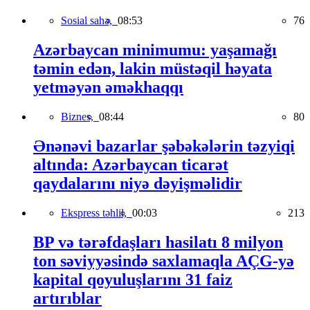
Sosial sahə,
08:53
76
Azərbaycan minimumu: yaşamağı
təmin edən, lakin müstəqil həyata
yetməyən əməkhaqqı
Biznes,
08:44
80
Ənənəvi bazarlar şəbəkələrin təzyiqi
altında: Azərbaycan ticarət
qaydalarını niyə dəyişməlidir
Ekspress təhlil,
00:03
213
BP və tərəfdaşları hasilatı 8 milyon
ton səviyyəsində saxlamaqla AÇG-yə
kapital qoyuluşlarını 31 faiz
artırıblar