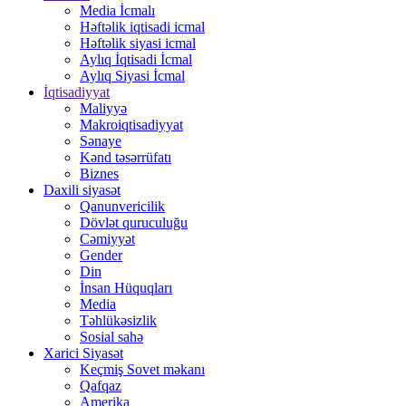
Media İcmalı
Həftəlik iqtisadi icmal
Həftəlik siyasi icmal
Aylıq İqtisadi İcmal
Aylıq Siyasi İcmal
İqtisadiyyat
Maliyyə
Makroiqtisadiyyat
Sənaye
Kənd təsərrüfatı
Biznes
Daxili siyasət
Qanunvericilik
Dövlət quruculuğu
Cəmiyyət
Gender
Din
İnsan Hüquqları
Media
Təhlükəsizlik
Sosial sahə
Xarici Siyasət
Keçmiş Sovet məkanı
Qafqaz
Amerika