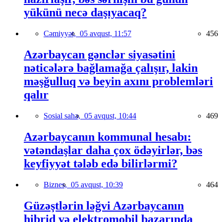
yükünü necə daşıyacaq?
Cəmiyyət,
05 avqust, 11:57
456
Azərbaycan gənclər siyasətini
nəticələrə bağlamağa çalışır, lakin
məşğulluq və beyin axını problemləri
qalır
Sosial sahə,
05 avqust, 10:44
469
Azərbaycanın kommunal hesabı:
vətəndaşlar daha çox ödəyirlər, bəs
keyfiyyət tələb edə bilirlərmi?
Biznes,
05 avqust, 10:39
464
Güzəştlərin ləğvi Azərbaycanın
hibrid və elektromobil bazarında