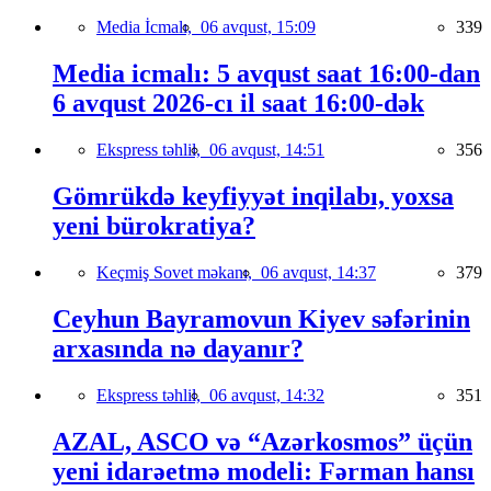
Media İcmalı,
06 avqust, 15:09
339
Media icmalı: 5 avqust saat 16:00-dan
6 avqust 2026-cı il saat 16:00-dək
Ekspress təhlil,
06 avqust, 14:51
356
Gömrükdə keyfiyyət inqilabı, yoxsa
yeni bürokratiya?
Keçmiş Sovet məkanı,
06 avqust, 14:37
379
Ceyhun Bayramovun Kiyev səfərinin
arxasında nə dayanır?
Ekspress təhlil,
06 avqust, 14:32
351
AZAL, ASCO və “Azərkosmos” üçün
yeni idarəetmə modeli: Fərman hansı