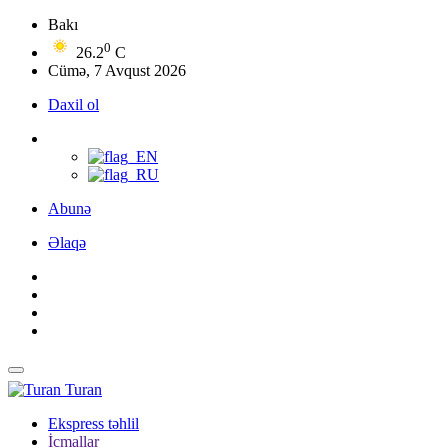
Bakı
0
26.2
C
Cümə, 7 Avqust 2026
Daxil ol
Abunə
Əlaqə
Turan
Ekspress təhlil
İcmallar