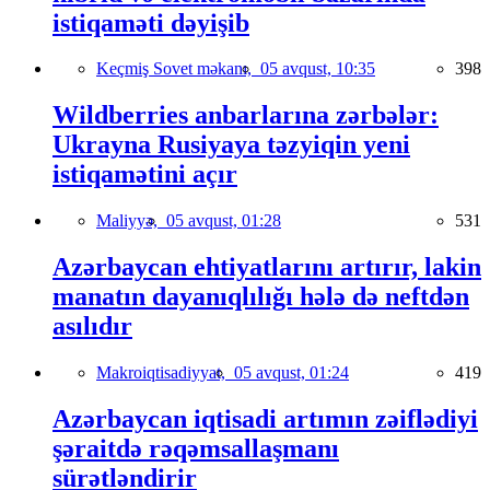
istiqaməti dəyişib
Keçmiş Sovet məkanı,
05 avqust, 10:35
398
Wildberries anbarlarına zərbələr:
Ukrayna Rusiyaya təzyiqin yeni
istiqamətini açır
Maliyyə,
05 avqust, 01:28
531
Azərbaycan ehtiyatlarını artırır, lakin
manatın dayanıqlılığı hələ də neftdən
asılıdır
Makroiqtisadiyyat,
05 avqust, 01:24
419
Azərbaycan iqtisadi artımın zəiflədiyi
şəraitdə rəqəmsallaşmanı
sürətləndirir