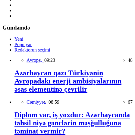
Gündəmdə
Yeni
Populyar
Redaktorun seçimi
Avropa,
09:23
48
Azərbaycan qazı Türkiyənin
Avropadakı enerji ambisiyalarının
əsas elementinə çevrilir
Cəmiyyət,
08:59
67
Diplom var, iş yoxdur: Azərbaycanda
təhsil niyə gənclərin məşğulluğuna
təminat vermir?