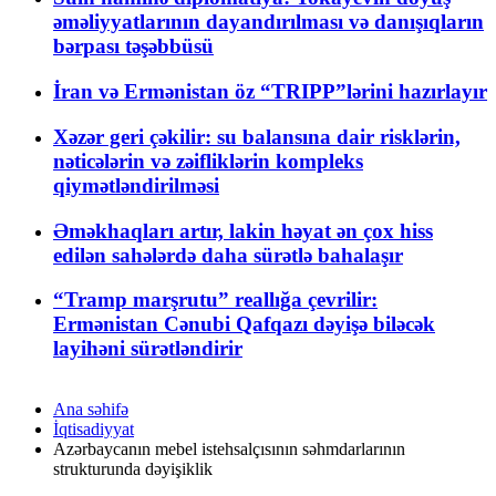
əməliyyatlarının dayandırılması və danışıqların
bərpası təşəbbüsü
İran və Ermənistan öz “TRIPP”lərini hazırlayır
Xəzər geri çəkilir: su balansına dair risklərin,
nəticələrin və zəifliklərin kompleks
qiymətləndirilməsi
Əməkhaqları artır, lakin həyat ən çox hiss
edilən sahələrdə daha sürətlə bahalaşır
“Tramp marşrutu” reallığa çevrilir:
Ermənistan Cənubi Qafqazı dəyişə biləcək
layihəni sürətləndirir
Ana səhifə
İqtisadiyyat
Azərbaycanın mebel istehsalçısının səhmdarlarının
strukturunda dəyişiklik