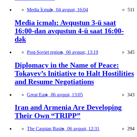
Media İcmalı,
04 avqust, 16:04
511
Media icmalı: Avqustun 3-ü saat
16:00-dan avqustun 4-ü saat 16:00-
dək
Post-Soviet region,
06 avqust, 13:19
345
Diplomacy in the Name of Peace:
Tokayev’s Initiative to Halt Hostilities
and Resume Negotiations
Great East,
06 avqust, 13:05
343
Iran and Armenia Are Developing
Their Own “TRIPP”
The Caspian Basin,
06 avqust, 12:31
294