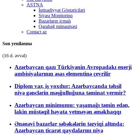
ASTNA
İqtisadiyyat Göstəriciləri
Siyası Monitorinq
Bazarların icmalı
Qarabağ münaqişəsi
Contact az
Son yenilənmə
(16 d. əvvəl)
Azərbaycan qazı Türkiyənin Avropadakı enerji
ambisiyalarının əsas elementinə çevrilir
Diplom var, iş yoxdur: Azərbaycanda təhsil
niyə gənclərin məşğulluğuna təminat vermir?
Azərbaycan minimumu: yaşamağı təmin edən,
lakin müstəqil həyata yetməyən əməkhaqqı
Ənənəvi bazarlar şəbəkələrin təzyiqi altında:
Azərbaycan ticarət qaydalarını niyə