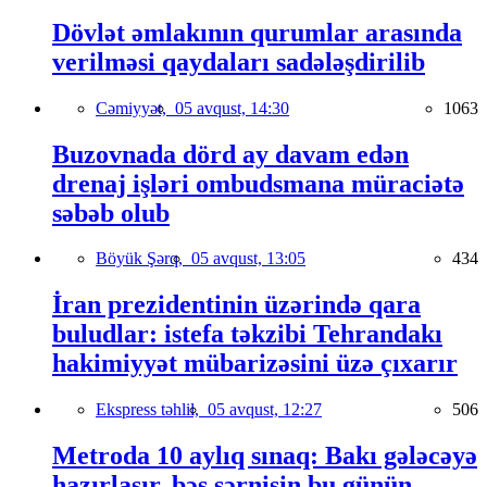
Dövlət əmlakının qurumlar arasında
verilməsi qaydaları sadələşdirilib
Cəmiyyət,
05 avqust, 14:30
1063
Buzovnada dörd ay davam edən
drenaj işləri ombudsmana müraciətə
səbəb olub
Böyük Şərq,
05 avqust, 13:05
434
İran prezidentinin üzərində qara
buludlar: istefa təkzibi Tehrandakı
hakimiyyət mübarizəsini üzə çıxarır
Ekspress təhlil,
05 avqust, 12:27
506
Metroda 10 aylıq sınaq: Bakı gələcəyə
hazırlaşır, bəs sərnişin bu günün