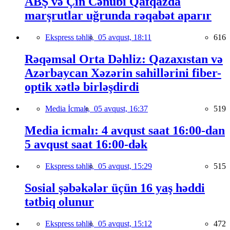
ABŞ və Çin Cənubi Qafqazda
marşrutlar uğrunda rəqabət aparır
Ekspress təhlil,
05 avqust, 18:11
616
Rəqəmsal Orta Dəhliz: Qazaxıstan və
Azərbaycan Xəzərin sahillərini fiber-
optik xətlə birləşdirdi
Media İcmalı,
05 avqust, 16:37
519
Media icmalı: 4 avqust saat 16:00-dan
5 avqust saat 16:00-dək
Ekspress təhlil,
05 avqust, 15:29
515
Sosial şəbəkələr üçün 16 yaş həddi
tətbiq olunur
Ekspress təhlil,
05 avqust, 15:12
472