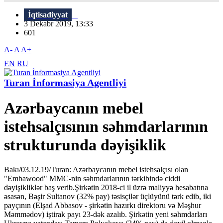
İqtisadiyyat
3 Dekabr 2019, 13:33
601
A-
A
A+
EN
RU
Turan İnformasiya Agentliyi
Azərbaycanın mebel
istehsalçısının səhmdarlarının
strukturunda dəyişiklik
Bakı/03.12.19/Turan: Azərbaycanın mebel istehsalçısı olan
"Embawood" MMC-nin səhmdarlarının tərkibində ciddi
dəyişikliklər baş verib.Şirkətin 2018-ci il üzrə maliyyə hesabatına
əsasən, Bəşir Sultanov (32% pay) təsisçilər üçlüyünü tərk edib, iki
payçının (Elşad Abbasov - şirkətin hazırkı direktoru və Məşhur
Məmmədov) iştirak payı 23-dək azalıb. Şirkətin yeni səhmdarları