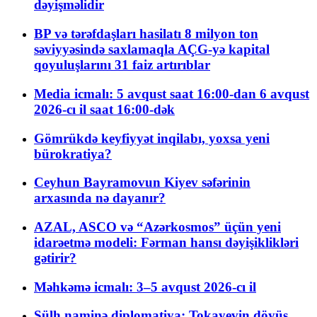
dəyişməlidir
BP və tərəfdaşları hasilatı 8 milyon ton
səviyyəsində saxlamaqla AÇG-yə kapital
qoyuluşlarını 31 faiz artırıblar
Media icmalı: 5 avqust saat 16:00-dan 6 avqust
2026-cı il saat 16:00-dək
Gömrükdə keyfiyyət inqilabı, yoxsa yeni
bürokratiya?
Ceyhun Bayramovun Kiyev səfərinin
arxasında nə dayanır?
AZAL, ASCO və “Azərkosmos” üçün yeni
idarəetmə modeli: Fərman hansı dəyişiklikləri
gətirir?
Məhkəmə icmalı: 3–5 avqust 2026-cı il
Sülh naminə diplomatiya: Tokayevin döyüş