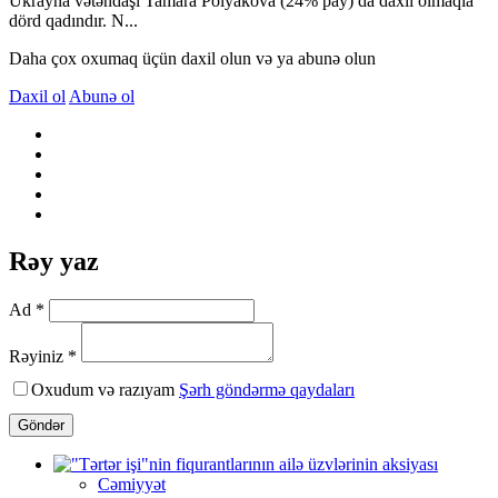
Ukrayna vətəndaşı Tamara Polyakova (24% pay) da daxil olmaqla
dörd qadındır. N...
Daha çox oxumaq üçün daxil olun və ya abunə olun
Daxil ol
Abunə ol
Rəy yaz
Ad *
Rəyiniz *
Oxudum və razıyam
Şərh göndərmə qaydaları
Göndər
Cəmiyyət