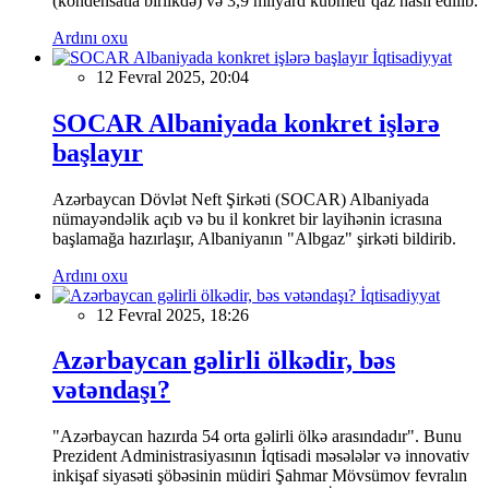
(kondensatla birlikdə) və 3,9 milyard kubmetr qaz hasil edilib.
Ardını oxu
İqtisadiyyat
12 Fevral 2025, 20:04
SOCAR Albaniyada konkret işlərə
başlayır
Azərbaycan Dövlət Neft Şirkəti (SOCAR) Albaniyada
nümayəndəlik açıb və bu il konkret bir layihənin icrasına
başlamağa hazırlaşır, Albaniyanın "Albgaz" şirkəti bildirib.
Ardını oxu
İqtisadiyyat
12 Fevral 2025, 18:26
Azərbaycan gəlirli ölkədir, bəs
vətəndaşı?
"Azərbaycan hazırda 54 orta gəlirli ölkə arasındadır". Bunu
Prezident Administrasiyasının İqtisadi məsələlər və innovativ
inkişaf siyasəti şöbəsinin müdiri Şahmar Mövsümov fevralın