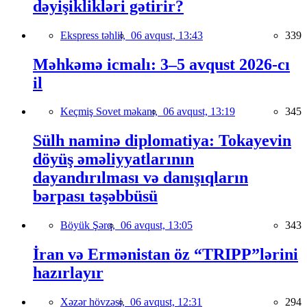
dəyişiklikləri gətirir?
Ekspress təhlil,
06 avqust, 13:43
339
Məhkəmə icmalı: 3–5 avqust 2026-cı
il
Keçmiş Sovet məkanı,
06 avqust, 13:19
345
Sülh naminə diplomatiya: Tokayevin
döyüş əməliyyatlarının
dayandırılması və danışıqların
bərpası təşəbbüsü
Böyük Şərq,
06 avqust, 13:05
343
İran və Ermənistan öz “TRIPP”lərini
hazırlayır
Xəzər hövzəsi,
06 avqust, 12:31
294