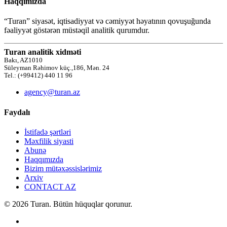
Haqqımızda
“Turan” siyasət, iqtisadiyyat və cəmiyyət həyatının qovuşuğunda
fəaliyyət göstərən müstəqil analitik qurumdur.
Turan analitik xidməti
Bakı, AZ1010
Süleyman Rəhimov küç.,186, Mən. 24
Tel.: (+99412) 440 11 96
agency@turan.az
Faydalı
İstifadə şərtləri
Məxfilik siyasti
Abunə
Haqqımızda
Bizim mütəxəssislərimiz
Arxiv
CONTACT AZ
© 2026 Turan. Bütün hüquqlar qorunur.