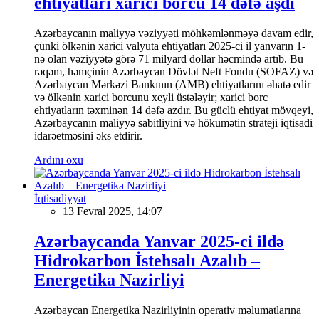
ehtiyatları xarici borcu 14 dəfə aşdı
Azərbaycanın maliyyə vəziyyəti möhkəmlənməyə davam edir,
çünki ölkənin xarici valyuta ehtiyatları 2025-ci il yanvarın 1-
nə olan vəziyyətə görə 71 milyard dollar həcmində artıb. Bu
rəqəm, həmçinin Azərbaycan Dövlət Neft Fondu (SOFAZ) və
Azərbaycan Mərkəzi Bankının (AMB) ehtiyatlarını əhatə edir
və ölkənin xarici borcunu xeyli üstələyir; xarici borc
ehtiyatların təxminən 14 dəfə azdır. Bu güclü ehtiyat mövqeyi,
Azərbaycanın maliyyə sabitliyini və hökumətin strateji iqtisadi
idarəetməsini əks etdirir.
Ardını oxu
İqtisadiyyat
13 Fevral 2025, 14:07
Azərbaycanda Yanvar 2025-ci ildə
Hidrokarbon İstehsalı Azalıb –
Energetika Nazirliyi
Azərbaycan Energetika Nazirliyinin operativ məlumatlarına