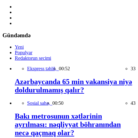
Gündəmdə
Yeni
Populyar
Redaktorun seçimi
Ekspress təhlil,
00:52
33
Azərbaycanda 65 min vakansiya niyə
doldurulmamış qalır?
Sosial sahə,
00:50
43
Bakı metrosunun xətlərinin
ayrılması: nəqliyyat böhranından
necə qaçmaq olar?