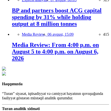
BP and partners boost ACG capital
spending by 31% while holding
output at 8 million tonnes
Media Review,
06 avqust, 15:09
415
Media Review: From 4:00 p.m. on
August 5 to 4:00 p.m. on August 6,
2026
Haqqımızda
“Turan” siyasət, iqtisadiyyat və cəmiyyət həyatının qovuşuğunda
fəaliyyət göstərən müstəqil analitik qurumdur.
Turan analitik xidməti