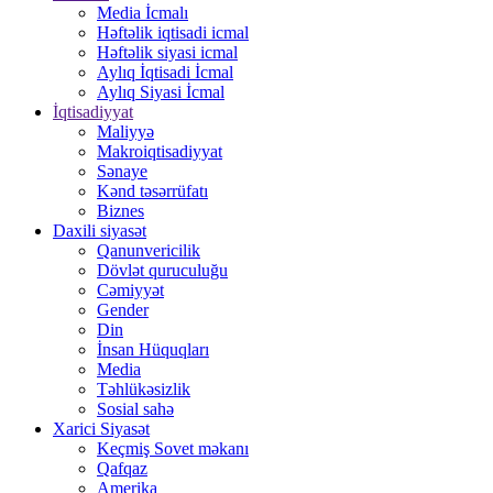
Media İcmalı
Həftəlik iqtisadi icmal
Həftəlik siyasi icmal
Aylıq İqtisadi İcmal
Aylıq Siyasi İcmal
İqtisadiyyat
Maliyyə
Makroiqtisadiyyat
Sənaye
Kənd təsərrüfatı
Biznes
Daxili siyasət
Qanunvericilik
Dövlət quruculuğu
Cəmiyyət
Gender
Din
İnsan Hüquqları
Media
Təhlükəsizlik
Sosial sahə
Xarici Siyasət
Keçmiş Sovet məkanı
Qafqaz
Amerika