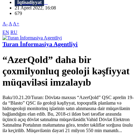
İqtisadiyyat
21 Aprel 2022, 16:08
679
A-
A
A+
EN
RU
Turan İnformasiya Agentliyi
“AzerQold” daha bir
çoxmilyonluq geoloji kəşfiyyat
müqaviləsi imzalayıb
Bakı/10.21.20/Turan: Dövlətə məxsus “AzerQold” QSC aprelin 19-
da “Blasto” QSC ilə geoloji kəşfiyyat, topoqrafik planlama və
hidrogeoloji monitorinq işlərinin satın alınmasına dair müqavilənin
bağlandığını elan edib. Bu, 2018-ci ildən bəri tərəflər arasında
üçüncü açıq dövlət satınalma müqaviləsidir.Vahid Dövlət Elektron
Satınalma Portalının məlumatına görə, tender təkliflər sorğusu üsulu
ilə keçirilib. Müqavilənin dəyəri 21 milyon 550 min manatdı...