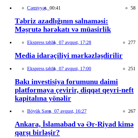
Cəmiyyət,
00:41
58
Təbriz azadlığının salnaməsi:
Məşrutə hərəkatı və müasirlik
Ekspress təhlil,
07 avqust, 17:28
277
Media idarəçiliyi mərkəzləşdirilir
Ekspress təhlil,
07 avqust, 17:00
251
Bakı investisiya forumunu daimi
platformaya çevirir, diqqət qeyri-neft
kapitalına yönəlir
Böyük Şərq,
07 avqust, 16:27
267
Ankara, İslamabad və Ər-Riyad kimə
qarşı birləşir?