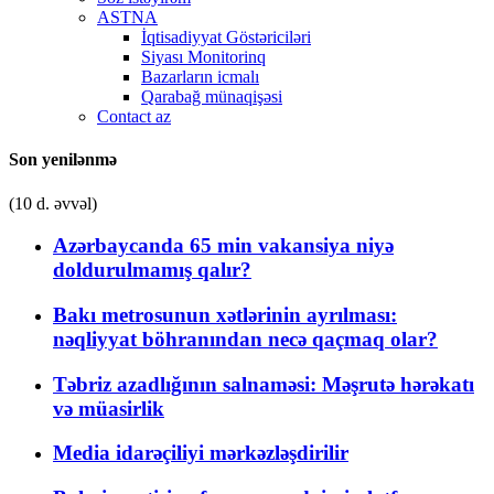
ASTNA
İqtisadiyyat Göstəriciləri
Siyası Monitorinq
Bazarların icmalı
Qarabağ münaqişəsi
Contact az
Son yenilənmə
(10 d. əvvəl)
Azərbaycanda 65 min vakansiya niyə
doldurulmamış qalır?
Bakı metrosunun xətlərinin ayrılması:
nəqliyyat böhranından necə qaçmaq olar?
Təbriz azadlığının salnaməsi: Məşrutə hərəkatı
və müasirlik
Media idarəçiliyi mərkəzləşdirilir