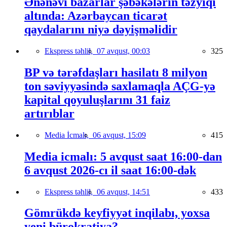
Ənənəvi bazarlar şəbəkələrin təzyiqi
altında: Azərbaycan ticarət
qaydalarını niyə dəyişməlidir
Ekspress təhlil,
07 avqust, 00:03
325
BP və tərəfdaşları hasilatı 8 milyon
ton səviyyəsində saxlamaqla AÇG-yə
kapital qoyuluşlarını 31 faiz
artırıblar
Media İcmalı,
06 avqust, 15:09
415
Media icmalı: 5 avqust saat 16:00-dan
6 avqust 2026-cı il saat 16:00-dək
Ekspress təhlil,
06 avqust, 14:51
433
Gömrükdə keyfiyyət inqilabı, yoxsa
yeni bürokratiya?