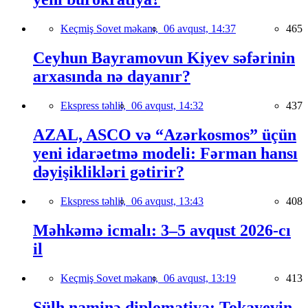
Keçmiş Sovet məkanı,
06 avqust, 14:37
465
Ceyhun Bayramovun Kiyev səfərinin
arxasında nə dayanır?
Ekspress təhlil,
06 avqust, 14:32
437
AZAL, ASCO və “Azərkosmos” üçün
yeni idarəetmə modeli: Fərman hansı
dəyişiklikləri gətirir?
Ekspress təhlil,
06 avqust, 13:43
408
Məhkəmə icmalı: 3–5 avqust 2026-cı
il
Keçmiş Sovet məkanı,
06 avqust, 13:19
413
Sülh naminə diplomatiya: Tokayevin