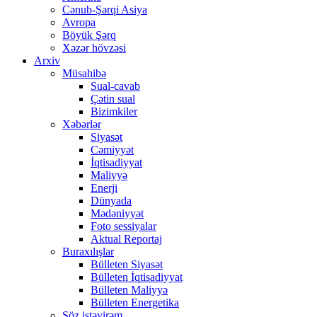
Cənub-Şərqi Asiya
Avropa
Böyük Şərq
Xəzər hövzəsi
Arxiv
Müsahibə
Sual-cavab
Çətin sual
Bizimkiler
Xəbərlər
Siyasət
Cəmiyyət
İqtisadiyyat
Maliyyə
Enerji
Dünyada
Mədəniyyət
Foto sessiyalar
Aktual Reportaj
Buraxılışlar
Bülleten Siyasət
Bülleten İqtisadiyyat
Bülleten Maliyyə
Bülleten Energetika
Söz istəyirəm