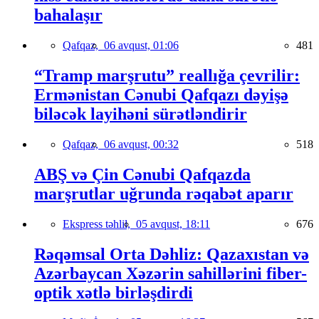
bahalaşır
Qafqaz,
06 avqust, 01:06
481
“Tramp marşrutu” reallığa çevrilir:
Ermənistan Cənubi Qafqazı dəyişə
biləcək layihəni sürətləndirir
Qafqaz,
06 avqust, 00:32
518
ABŞ və Çin Cənubi Qafqazda
marşrutlar uğrunda rəqabət aparır
Ekspress təhlil,
05 avqust, 18:11
676
Rəqəmsal Orta Dəhliz: Qazaxıstan və
Azərbaycan Xəzərin sahillərini fiber-
optik xətlə birləşdirdi