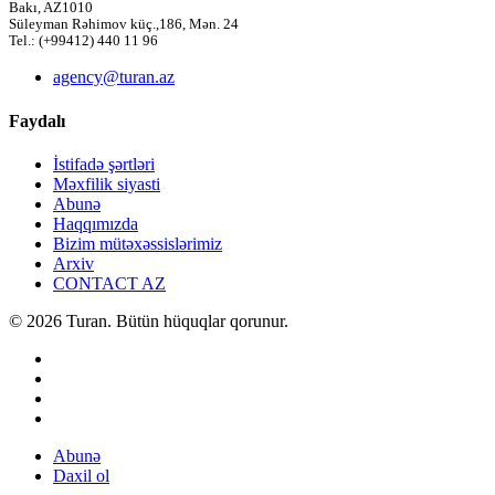
Bakı, AZ1010
Süleyman Rəhimov küç.,186, Mən. 24
Tel.: (+99412) 440 11 96
agency@turan.az
Faydalı
İstifadə şərtləri
Məxfilik siyasti
Abunə
Haqqımızda
Bizim mütəxəssislərimiz
Arxiv
CONTACT AZ
© 2026 Turan. Bütün hüquqlar qorunur.
Abunə
Daxil ol