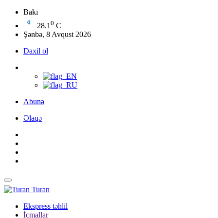
Bakı
0
28.1
C
Şənbə, 8 Avqust 2026
Daxil ol
Abunə
Əlaqə
Turan
Ekspress təhlil
İcmallar