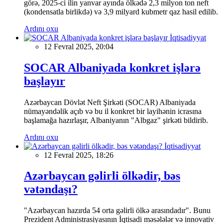
görə, 2025-ci ilin yanvar ayında ölkədə 2,3 milyon ton neft
(kondensatla birlikdə) və 3,9 milyard kubmetr qaz hasil edilib.
Ardını oxu
İqtisadiyyat
12 Fevral 2025, 20:04
SOCAR Albaniyada konkret işlərə
başlayır
Azərbaycan Dövlət Neft Şirkəti (SOCAR) Albaniyada
nümayəndəlik açıb və bu il konkret bir layihənin icrasına
başlamağa hazırlaşır, Albaniyanın "Albgaz" şirkəti bildirib.
Ardını oxu
İqtisadiyyat
12 Fevral 2025, 18:26
Azərbaycan gəlirli ölkədir, bəs
vətəndaşı?
"Azərbaycan hazırda 54 orta gəlirli ölkə arasındadır". Bunu
Prezident Administrasiyasının İqtisadi məsələlər və innovativ