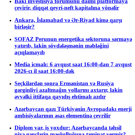
Bakı investisiya forumunu daimi platformaya
çevirir, diqqət qeyri-neft kapitalına yönəlir
Ankara, İslamabad və Ər-Riyad kimə qarşı
birləşir?
SOFAZ Perunun energetika sektoruna sərmayə
yatırıb, lakin sövdələşmənin məbləğini
açıqlamayıb
Media icmalı: 6 avqust saat 16:00-dan 7 avqust
2026-cı il saat 16:00-dək
Seçkilərdən sonra Ermənistan və Rusiya
gərginliyi azaltmağın yollarını axtarır, lakin
əvvəlki ittifaqa qayıdış ehtimalı azdır
Azərbaycan qazı Türkiyənin Avropadakı enerji
ambisiyalarının əsas elementinə çevrilir
Diplom var, iş yoxdur: Azərbaycanda təhsil
niyə gənclərin məşğulluğuna təminat vermir?