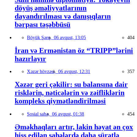
döyüş əməliyyatlarının
dayandırılması və danışıqların
bərpası təşəbbüsü
Böyük Şərq,
06 avqust, 13:05
404
İran və Ermənistan öz “TRIPP”lərini
hazırlayır
Xəzər hövzəsi,
06 avqust, 12:31
357
Xəzər geri çəkilir: su balansına dair
risklərin, nəticələrin və zəifliklərin
kompleks qiymətləndirilməsi
Sosial sahə,
06 avqust, 01:38
454
Əməkhaqları artır, lakin həyat ən çox
hiss edilən sahələrdə daha sürətlə