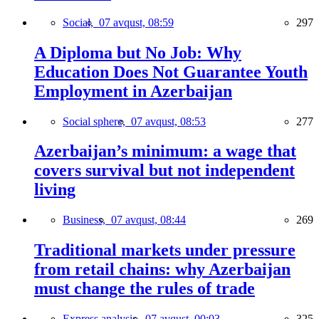
Social,
07 avqust, 08:59
297
A Diploma but No Job: Why
Education Does Not Guarantee Youth
Employment in Azerbaijan
Social sphere,
07 avqust, 08:53
277
Azerbaijan’s minimum: a wage that
covers survival but not independent
living
Business,
07 avqust, 08:44
269
Traditional markets under pressure
from retail chains: why Azerbaijan
must change the rules of trade
Express analysis,
07 avqust, 00:03
325