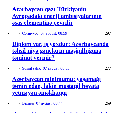
Azərbaycan qazı Türkiyənin
Avropadakı enerji ambisiyalarının
əsas elementinə çevrilir
Cəmiyyət,
07 avqust, 08:59
297
Diplom var, iş yoxdur: Azərbaycanda
təhsil niyə gənclərin məşğulluğuna
təminat vermir?
Sosial sahə,
07 avqust, 08:53
277
Azərbaycan minimumu: yaşamağı
təmin edən, lakin müstəqil həyata
yetməyən əməkhaqqı
Biznes,
07 avqust, 08:44
269