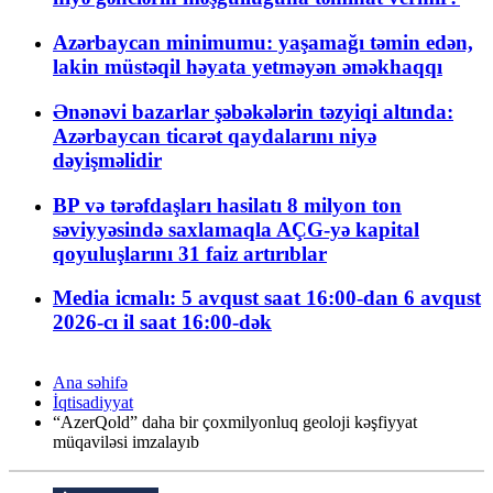
Azərbaycan minimumu: yaşamağı təmin edən,
lakin müstəqil həyata yetməyən əməkhaqqı
Ənənəvi bazarlar şəbəkələrin təzyiqi altında:
Azərbaycan ticarət qaydalarını niyə
dəyişməlidir
BP və tərəfdaşları hasilatı 8 milyon ton
səviyyəsində saxlamaqla AÇG-yə kapital
qoyuluşlarını 31 faiz artırıblar
Media icmalı: 5 avqust saat 16:00-dan 6 avqust
2026-cı il saat 16:00-dək
Ana səhifə
İqtisadiyyat
“AzerQold” daha bir çoxmilyonluq geoloji kəşfiyyat
müqaviləsi imzalayıb