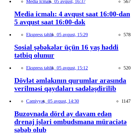
Media İcmalı,
05 avqust, 16:37
567
Media icmalı: 4 avqust saat 16:00-dan
5 avqust saat 16:00-dək
Ekspress təhlil,
05 avqust, 15:29
578
Sosial şəbəkələr üçün 16 yaş həddi
tətbiq olunur
Ekspress təhlil,
05 avqust, 15:12
520
Dövlət əmlakının qurumlar arasında
verilməsi qaydaları sadələşdirilib
Cəmiyyət,
05 avqust, 14:30
1147
Buzovnada dörd ay davam edən
drenaj işləri ombudsmana müraciətə
səbəb olub