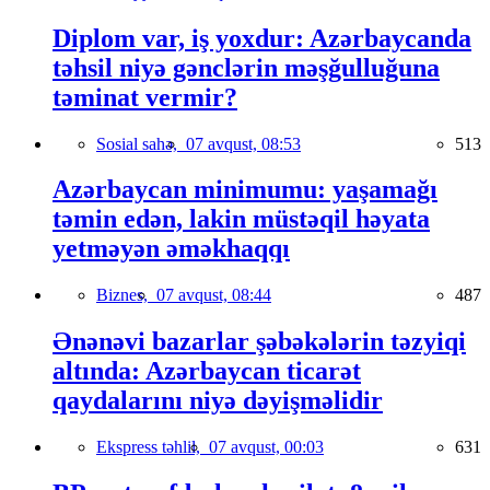
Diplom var, iş yoxdur: Azərbaycanda
təhsil niyə gənclərin məşğulluğuna
təminat vermir?
Sosial sahə,
07 avqust, 08:53
513
Azərbaycan minimumu: yaşamağı
təmin edən, lakin müstəqil həyata
yetməyən əməkhaqqı
Biznes,
07 avqust, 08:44
487
Ənənəvi bazarlar şəbəkələrin təzyiqi
altında: Azərbaycan ticarət
qaydalarını niyə dəyişməlidir
Ekspress təhlil,
07 avqust, 00:03
631