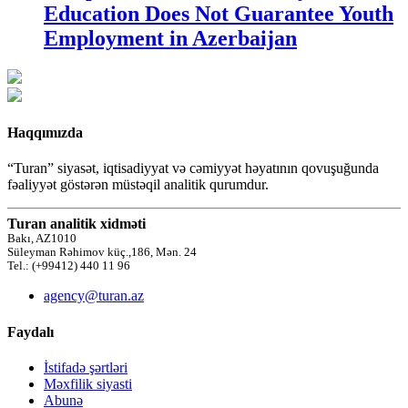
Education Does Not Guarantee Youth
Employment in Azerbaijan
Haqqımızda
“Turan” siyasət, iqtisadiyyat və cəmiyyət həyatının qovuşuğunda
fəaliyyət göstərən müstəqil analitik qurumdur.
Turan analitik xidməti
Bakı, AZ1010
Süleyman Rəhimov küç.,186, Mən. 24
Tel.: (+99412) 440 11 96
agency@turan.az
Faydalı
İstifadə şərtləri
Məxfilik siyasti
Abunə