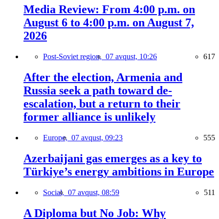
Media Review: From 4:00 p.m. on
August 6 to 4:00 p.m. on August 7,
2026
Post-Soviet region,
07 avqust, 10:26
617
After the election, Armenia and
Russia seek a path toward de-
escalation, but a return to their
former alliance is unlikely
Europe,
07 avqust, 09:23
555
Azerbaijani gas emerges as a key to
Türkiye’s energy ambitions in Europe
Social,
07 avqust, 08:59
511
A Diploma but No Job: Why