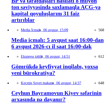
BP və tərəfdaşları hasilatı 8 milyon
ton səviyyəsində saxlamaqla AÇG-yə
kapital qoyuluşlarını 31 faiz
artırıblar
Media İcmalı,
06 avqust, 15:09
568
Media icmalı: 5 avqust saat 16:00-dan
6 avqust 2026-cı il saat 16:00-dək
Ekspress təhlil,
06 avqust, 14:51
612
Gömrükdə keyfiyyət inqilabı, yoxsa
yeni bürokratiya?
Keçmiş Sovet məkanı,
06 avqust, 14:37
648
Ceyhun Bayramovun Kiyev səfərinin
arxasında nə dayanır?