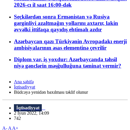
2026-cı il saat 16:00-dək
Seçkilərdən sonra Ermənistan və Rusiya
gərginliyi azaltmağın yollarını axtarır, lakin
əvvəlki ittifaqa qayıdış ehtimalı azdır
Azərbaycan qazı Türkiyənin Avropadakı enerji
ambisiyalarının əsas elementinə çevrilir
Diplom var, iş yoxdur: Azərbaycanda təhsil
niyə gənclərin məşğulluğuna təminat vermir?
Ana səhifə
İqtisadiyyat
Büdcəyə yenidən baxılması təklif olunur
İqtisadiyyat
2 İyun 2022, 14:09
742
A-
A
A+