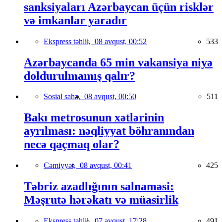
sanksiyaları Azərbaycan üçün risklər
və imkanlar yaradır
Ekspress təhlil,
08 avqust, 00:52
533
Azərbaycanda 65 min vakansiya niyə
doldurulmamış qalır?
Sosial sahə,
08 avqust, 00:50
511
Bakı metrosunun xətlərinin
ayrılması: nəqliyyat böhranından
necə qaçmaq olar?
Cəmiyyət,
08 avqust, 00:41
425
Təbriz azadlığının salnaməsi:
Məşrutə hərəkatı və müasirlik
Ekspress təhlil,
07 avqust, 17:28
491