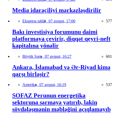
Media idarəçiliyi mərkəzləşdirilir
Ekspress təhlil,
07 avqust, 17:00
577
Bakı investisiya forumunu daimi
platformaya çevirir, diqqət qeyri-neft
kapitalına yönəlir
Böyük Şərq,
07 avqust, 16:27
601
Ankara, İslamabad və Ər-Riyad kimə
qarşı birləşir?
Amerika,
07 avqust, 16:19
537
SOFAZ Perunun energetika
sektoruna sərmayə yatırıb, lakin
sövdələşmənin məbləğini açıqlamayıb