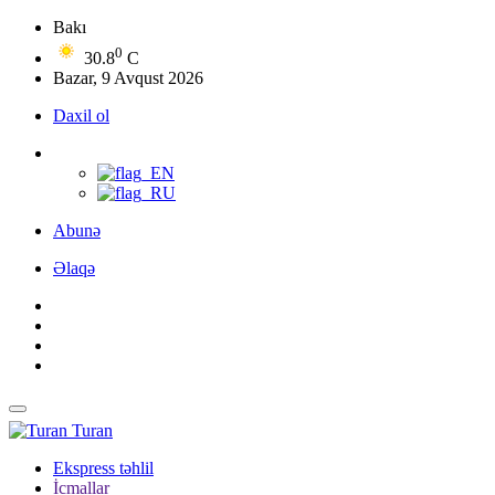
Bakı
0
30.8
C
Bazar, 9 Avqust 2026
Daxil ol
Abunə
Əlaqə
Turan
Ekspress təhlil
İcmallar