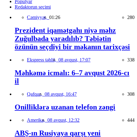
Populyar
Redaktorun seçimi
Cəmiyyət,
01:26
280
Prezident iqamətgahı niyə məhz
Zuğulbada yaradılıb? Təbiətin
özünün seçdiyi bir məkanın tarixçəsi
Ekspress təhlil,
08 avqust, 17:07
338
Məhkəmə icmalı: 6–7 avqust 2026-cı
il
Qafqaz,
08 avqust, 16:47
308
Onilliklərə uzanan telefon zəngi
Amerika,
08 avqust, 12:32
444
ABŞ-ın Rusiyaya qarşı yeni