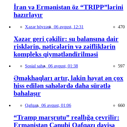
İran və Ermənistan öz “TRIPP”lərini
hazırlayır
Xəzər hövzəsi,
06 avqust, 12:31
470
Xəzər geri çəkilir: su balansına dair
risklərin, nəticələrin və zəifliklərin
kompleks qiymətləndirilməsi
Sosial sahə,
06 avqust, 01:38
597
Əməkhaqları artır, lakin həyat ən çox
hiss edilən sahələrdə daha sürətlə
bahalaşır
Qafqaz,
06 avqust, 01:06
660
“Tramp marşrutu” reallığa çevrilir:
Ermənistan Cənubi Qafqazı dəyişə