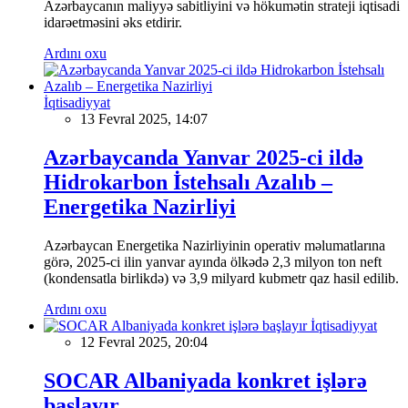
Azərbaycanın maliyyə sabitliyini və hökumətin strateji iqtisadi
idarəetməsini əks etdirir.
Ardını oxu
İqtisadiyyat
13 Fevral 2025, 14:07
Azərbaycanda Yanvar 2025-ci ildə
Hidrokarbon İstehsalı Azalıb –
Energetika Nazirliyi
Azərbaycan Energetika Nazirliyinin operativ məlumatlarına
görə, 2025-ci ilin yanvar ayında ölkədə 2,3 milyon ton neft
(kondensatla birlikdə) və 3,9 milyard kubmetr qaz hasil edilib.
Ardını oxu
İqtisadiyyat
12 Fevral 2025, 20:04
SOCAR Albaniyada konkret işlərə
başlayır