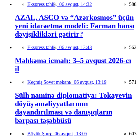
Ekspress təhlil,
06 avqust, 14:32
588
AZAL, ASCO və “Azərkosmos” üçün
yeni idarəetmə modeli: Fərman hansı
dəyişiklikləri gətirir?
Ekspress təhlil,
06 avqust, 13:43
562
Məhkəmə icmalı: 3–5 avqust 2026-cı
il
Keçmiş Sovet məkanı,
06 avqust, 13:19
571
Sülh naminə diplomatiya: Tokayevin
döyüş əməliyyatlarının
dayandırılması və danışıqların
bərpası təşəbbüsü
Böyük Şərq,
06 avqust, 13:05
603