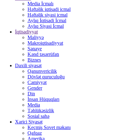
Media İcmalı
Həftəlik iqtisadi icmal
Həftəlik siyasi icmal
Aylıq İqtisadi İcmal
Aylıq Siyasi İcmal
İqtisadiyyat
Maliyyə
Makroiqtisadiyyat
Sənaye
Kənd təsərrüfatı
Biznes
Daxili siyasət
Qanunvericilik
Dövlət quruculuğu
Cəmiyyət
Gender
Din
İnsan Hüquqları
Media
Təhlükəsizlik
Sosial sahə
Xarici Siyasət
Keçmiş Sovet məkanı
Qafqaz
Amerika