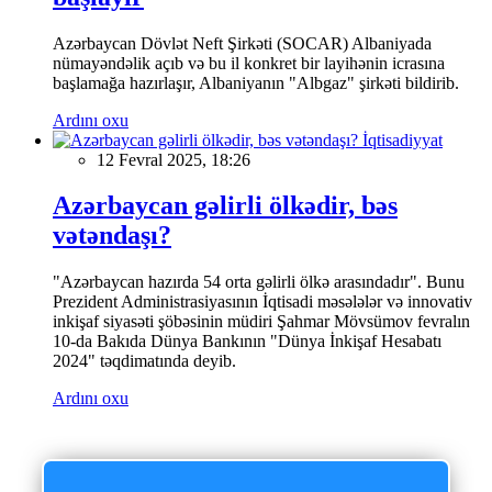
Azərbaycan Dövlət Neft Şirkəti (SOCAR) Albaniyada
nümayəndəlik açıb və bu il konkret bir layihənin icrasına
başlamağa hazırlaşır, Albaniyanın "Albgaz" şirkəti bildirib.
Ardını oxu
İqtisadiyyat
12 Fevral 2025, 18:26
Azərbaycan gəlirli ölkədir, bəs
vətəndaşı?
"Azərbaycan hazırda 54 orta gəlirli ölkə arasındadır". Bunu
Prezident Administrasiyasının İqtisadi məsələlər və innovativ
inkişaf siyasəti şöbəsinin müdiri Şahmar Mövsümov fevralın
10-da Bakıda Dünya Bankının "Dünya İnkişaf Hesabatı
2024" təqdimatında deyib.
Ardını oxu