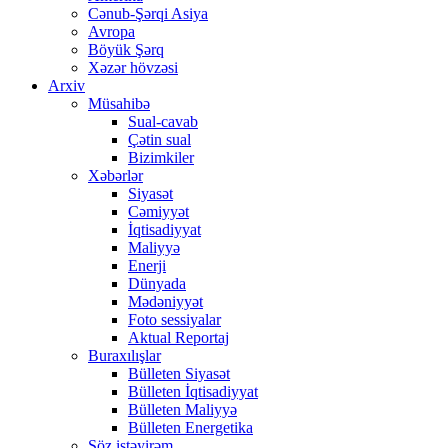
Cənub-Şərqi Asiya
Avropa
Böyük Şərq
Xəzər hövzəsi
Arxiv
Müsahibə
Sual-cavab
Çətin sual
Bizimkiler
Xəbərlər
Siyasət
Cəmiyyət
İqtisadiyyat
Maliyyə
Enerji
Dünyada
Mədəniyyət
Foto sessiyalar
Aktual Reportaj
Buraxılışlar
Bülleten Siyasət
Bülleten İqtisadiyyat
Bülleten Maliyyə
Bülleten Energetika
Söz istəyirəm