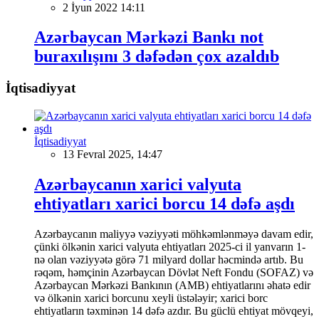
2 İyun 2022 14:11
Azərbaycan Mərkəzi Bankı not
buraxılışını 3 dəfədən çox azaldıb
İqtisadiyyat
İqtisadiyyat
13 Fevral 2025, 14:47
Azərbaycanın xarici valyuta
ehtiyatları xarici borcu 14 dəfə aşdı
Azərbaycanın maliyyə vəziyyəti möhkəmlənməyə davam edir,
çünki ölkənin xarici valyuta ehtiyatları 2025-ci il yanvarın 1-
nə olan vəziyyətə görə 71 milyard dollar həcmində artıb. Bu
rəqəm, həmçinin Azərbaycan Dövlət Neft Fondu (SOFAZ) və
Azərbaycan Mərkəzi Bankının (AMB) ehtiyatlarını əhatə edir
və ölkənin xarici borcunu xeyli üstələyir; xarici borc
ehtiyatların təxminən 14 dəfə azdır. Bu güclü ehtiyat mövqeyi,