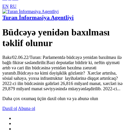
EN
RU
Turan İnformasiya Agentliyi
Büdcəyə yenidən baxılması
təklif olunur
Bakı/02.06.22/Turan: Parlamentdə büdcəyə yenidən baxılması ilə
bağlı fikirər səsləndirilir.Bəzi deputatlar bildirir ki, neftin qiyməti
artıb və cari ilin büdcəsinə yenidən baxılma zərurəti
yaranıb.Büdcəyə nə kimi dəyişiklik gözlənir? Xərclər artırılsa,
sösial sahəyə, yoxsa infrastruktur layihələrinə diqqət artırılcaq?
2022-ci ilin büdcəsinin gəlirləri 26,816 milyard manat, xərcləri isə
29,879 milyard manat səviyyəsində müəyyənləşdirilib. 2022-ci...
Daha çox oxumaq üçün daxil olun və ya abunə olun
Daxil ol
Abunə ol