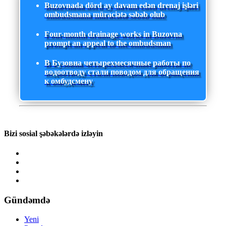
Buzovnada dörd ay davam edən drenaj işləri
ombudsmana müraciətə səbəb olub
Four-month drainage works in Buzovna
prompt an appeal to the ombudsman
В Бузовна четырехмесячные работы по
водоотводу стали поводом для обращения
к омбудсмену
Bizi sosial şəbəkələrdə izləyin
Gündəmdə
Yeni