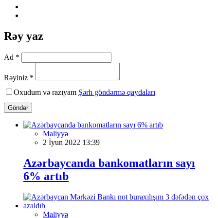
Rəy yaz
Ad *
Rəyiniz *
Oxudum və razıyam
Şərh göndərmə qaydaları
Göndər
Maliyyə
2 İyun 2022 13:39
Azərbaycanda bankomatların sayı
6% artıb
Maliyyə