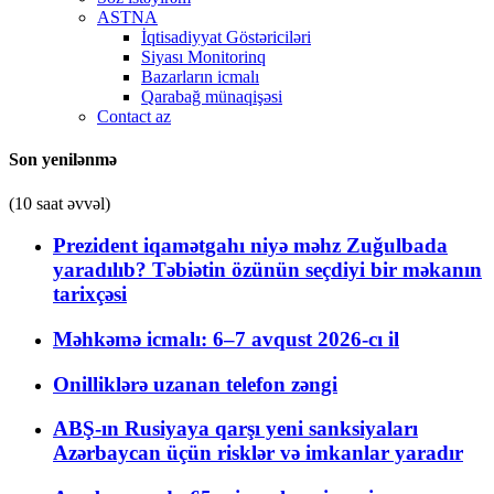
ASTNA
İqtisadiyyat Göstəriciləri
Siyası Monitorinq
Bazarların icmalı
Qarabağ münaqişəsi
Contact az
Son yenilənmə
(10 saat əvvəl)
Prezident iqamətgahı niyə məhz Zuğulbada
yaradılıb? Təbiətin özünün seçdiyi bir məkanın
tarixçəsi
Məhkəmə icmalı: 6–7 avqust 2026-cı il
Onilliklərə uzanan telefon zəngi
ABŞ-ın Rusiyaya qarşı yeni sanksiyaları
Azərbaycan üçün risklər və imkanlar yaradır