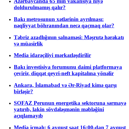
Azərbaycanda 65 min vakansiya niyə
doldurulmamış qalır?
Bakı metrosunun xətlərinin ayrılması:
nəqliyyat böhranından necə qaçmaq olar?
Təbriz azadlığının salnaməsi: Məşrutə hərəkatı
və müasirlik
Media idarəçiliyi mərkəzləşdirilir
Bakı investisiya forumunu daimi platformaya
çevirir, diqqət qeyri-neft kapitalına yönəlir
Ankara, İslamabad və Ər-Riyad kimə qarşı
birləşir?
SOFAZ Perunun energetika sektoruna sərmayə
yatırıb, lakin sövdələşmənin məbləğini
açıqlamayıb
Media icmalı: 6 avqust saat 16:00-dan 7 avqust