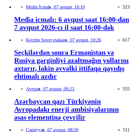
Media İcmalı,
07 avqust, 16:10
523
Media icmalı: 6 avqust saat 16:00-dan
7 avqust 2026-cı il saat 16:00-dək
Keçmiş Sovet məkanı,
07 avqust, 10:26
617
Seçkilərdən sonra Ermənistan və
Rusiya gərginliyi azaltmağın yollarını
axtarır, lakin əvvəlki ittifaqa qayıdış
ehtimalı azdır
Avropa,
07 avqust, 09:23
555
Azərbaycan qazı Türkiyənin
Avropadakı enerji ambisiyalarının
əsas elementinə çevrilir
Cəmiyyət,
07 avqust, 08:59
511