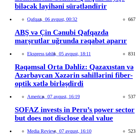
biləcək layihəni sürətləndirir
Qafqaz,
06 avqust, 00:32
667
ABŞ və Çin Cənubi Qafqazda
marşrutlar uğrunda rəqabət aparır
Ekspress təhlil,
05 avqust, 18:11
831
Rəqəmsal Orta Dəhliz: Qazaxıstan və
Azərbaycan Xəzərin sahillərini fiber-
optik xətlə birləşdirdi
America,
07 avqust, 16:19
537
SOFAZ invests in Peru’s power sector
but does not disclose deal value
Media Review,
07 avqust, 16:10
523