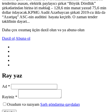
tenderinə əsasən, elektrik paylayıcı şirkət “Böyük Dördlük”
şirkətlərindən birinə iri məbləğ – 128,6 min manat yaxud 75,6 min
dollar ödəyəcək.KPMG Audit Azərbaycan şirkəti 2019-cu ildə də
“Azərişıq” ASC-nin auditini həyata keçirib. O zaman tender
təklifinin dəyəri...
Daha çox oxumaq üçün daxil olun və ya abunə olun
Daxil ol
Abunə ol
Rəy yaz
Ad *
Rəyiniz *
Oxudum və razıyam
Şərh göndərmə qaydaları