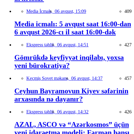
Media İcmalı,
06 avqust, 15:09
409
Media icmalı: 5 avqust saat 16:00-dan
6 avqust 2026-cı il saat 16:00-dək
Ekspress təhlil,
06 avqust, 14:51
427
Gömrükdə keyfiyyət inqilabı, yoxsa
yeni bürokratiya?
Keçmiş Sovet məkanı,
06 avqust, 14:37
457
Ceyhun Bayramovun Kiyev səfərinin
arxasında nə dayanır?
Ekspress təhlil,
06 avqust, 14:32
426
AZAL, ASCO və “Azərkosmos” üçün
yeni idarəetmə modeli: Fərman hansı