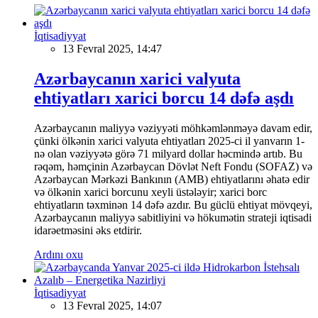
İqtisadiyyat
13 Fevral 2025, 14:47
Azərbaycanın xarici valyuta
ehtiyatları xarici borcu 14 dəfə aşdı
Azərbaycanın maliyyə vəziyyəti möhkəmlənməyə davam edir,
çünki ölkənin xarici valyuta ehtiyatları 2025-ci il yanvarın 1-
nə olan vəziyyətə görə 71 milyard dollar həcmində artıb. Bu
rəqəm, həmçinin Azərbaycan Dövlət Neft Fondu (SOFAZ) və
Azərbaycan Mərkəzi Bankının (AMB) ehtiyatlarını əhatə edir
və ölkənin xarici borcunu xeyli üstələyir; xarici borc
ehtiyatların təxminən 14 dəfə azdır. Bu güclü ehtiyat mövqeyi,
Azərbaycanın maliyyə sabitliyini və hökumətin strateji iqtisadi
idarəetməsini əks etdirir.
Ardını oxu
İqtisadiyyat
13 Fevral 2025, 14:07