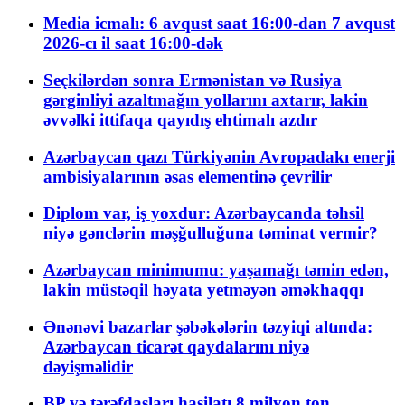
Media icmalı: 6 avqust saat 16:00-dan 7 avqust
2026-cı il saat 16:00-dək
Seçkilərdən sonra Ermənistan və Rusiya
gərginliyi azaltmağın yollarını axtarır, lakin
əvvəlki ittifaqa qayıdış ehtimalı azdır
Azərbaycan qazı Türkiyənin Avropadakı enerji
ambisiyalarının əsas elementinə çevrilir
Diplom var, iş yoxdur: Azərbaycanda təhsil
niyə gənclərin məşğulluğuna təminat vermir?
Azərbaycan minimumu: yaşamağı təmin edən,
lakin müstəqil həyata yetməyən əməkhaqqı
Ənənəvi bazarlar şəbəkələrin təzyiqi altında:
Azərbaycan ticarət qaydalarını niyə
dəyişməlidir
BP və tərəfdaşları hasilatı 8 milyon ton