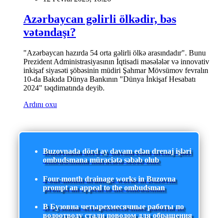
Azərbaycan gəlirli ölkədir, bəs
vətəndaşı?
"Azərbaycan hazırda 54 orta gəlirli ölkə arasındadır". Bunu
Prezident Administrasiyasının İqtisadi məsələlər və innovativ
inkişaf siyasəti şöbəsinin müdiri Şahmar Mövsümov fevralın
10-da Bakıda Dünya Bankının "Dünya İnkişaf Hesabatı
2024" təqdimatında deyib.
Ardını oxu
Buzovnada dörd ay davam edən drenaj işləri
ombudsmana müraciətə səbəb olub
Four-month drainage works in Buzovna
prompt an appeal to the ombudsman
В Бузовна четырехмесячные работы по
водоотводу стали поводом для обращения