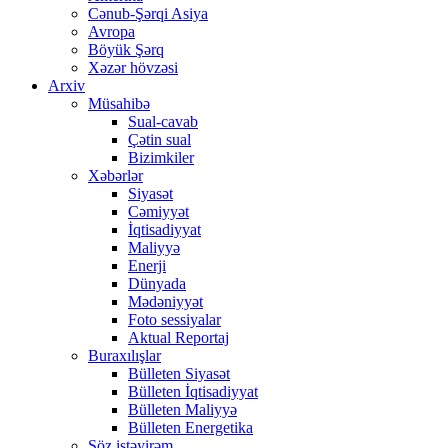
Cənub-Şərqi Asiya
Avropa
Böyük Şərq
Xəzər hövzəsi
Arxiv
Müsahibə
Sual-cavab
Çətin sual
Bizimkiler
Xəbərlər
Siyasət
Cəmiyyət
İqtisadiyyat
Maliyyə
Enerji
Dünyada
Mədəniyyət
Foto sessiyalar
Aktual Reportaj
Buraxılışlar
Bülleten Siyasət
Bülleten İqtisadiyyat
Bülleten Maliyyə
Bülleten Energetika
Söz istəyirəm