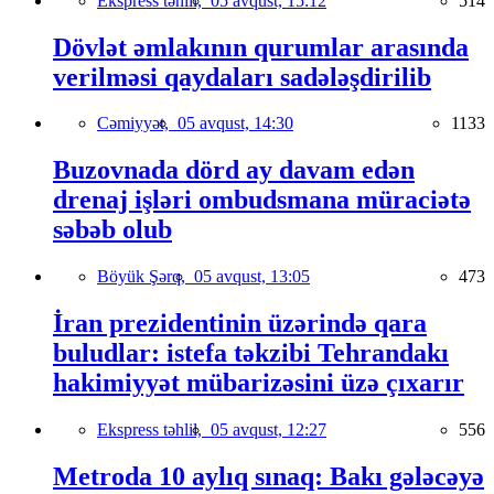
Ekspress təhlil,
05 avqust, 15:12
514
Dövlət əmlakının qurumlar arasında
verilməsi qaydaları sadələşdirilib
Cəmiyyət,
05 avqust, 14:30
1133
Buzovnada dörd ay davam edən
drenaj işləri ombudsmana müraciətə
səbəb olub
Böyük Şərq,
05 avqust, 13:05
473
İran prezidentinin üzərində qara
buludlar: istefa təkzibi Tehrandakı
hakimiyyət mübarizəsini üzə çıxarır
Ekspress təhlil,
05 avqust, 12:27
556
Metroda 10 aylıq sınaq: Bakı gələcəyə