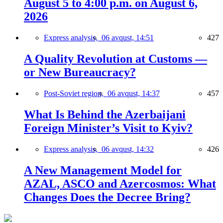
August 5 to 4:00 p.m. on August 6,
2026
Express analysis,
06 avqust, 14:51
427
A Quality Revolution at Customs —
or New Bureaucracy?
Post-Soviet region,
06 avqust, 14:37
457
What Is Behind the Azerbaijani
Foreign Minister’s Visit to Kyiv?
Express analysis,
06 avqust, 14:32
426
A New Management Model for
AZAL, ASCO and Azercosmos: What
Changes Does the Decree Bring?