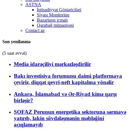
ASTNA
İqtisadiyyat Göstəriciləri
Siyası Monitorinq
Bazarların icmalı
Qarabağ münaqişəsi
Contact az
Son yenilənmə
(5 saat əvvəl)
Media idarəçiliyi mərkəzləşdirilir
Bakı investisiya forumunu daimi platformaya
çevirir, diqqət qeyri-neft kapitalına yönəlir
Ankara, İslamabad və Ər-Riyad kimə qarşı
birləşir?
SOFAZ Perunun energetika sektoruna sərmayə
yatırıb, lakin sövdələşmənin məbləğini
açıqlamayıb