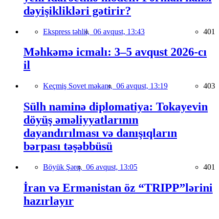
dəyişiklikləri gətirir?
Ekspress təhlil,
06 avqust, 13:43
401
Məhkəmə icmalı: 3–5 avqust 2026-cı
il
Keçmiş Sovet məkanı,
06 avqust, 13:19
403
Sülh naminə diplomatiya: Tokayevin
döyüş əməliyyatlarının
dayandırılması və danışıqların
bərpası təşəbbüsü
Böyük Şərq,
06 avqust, 13:05
401
İran və Ermənistan öz “TRIPP”lərini
hazırlayır