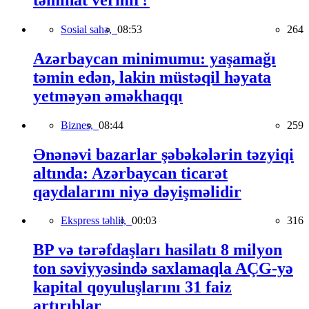
Sosial sahə,
08:53
264
Azərbaycan minimumu: yaşamağı
təmin edən, lakin müstəqil həyata
yetməyən əməkhaqqı
Biznes,
08:44
259
Ənənəvi bazarlar şəbəkələrin təzyiqi
altında: Azərbaycan ticarət
qaydalarını niyə dəyişməlidir
Ekspress təhlil,
00:03
316
BP və tərəfdaşları hasilatı 8 milyon
ton səviyyəsində saxlamaqla AÇG-yə
kapital qoyuluşlarını 31 faiz
artırıblar