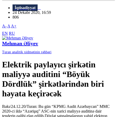
İqtisadiyyat
24 Dekabr 2020, 16:59
806
A-
A
A+
EN
RU
Mehman Əliyev
Turan analitik xidmətinin rəhbəri
Elektrik paylayıcı şirkətin
maliyyə auditini “Böyük
Dördlük” şirkətlərindən biri
həyata keçirəcək
Bakı/24.12.20/Turan: Bu gün “KPMG Audit Azərbaycan” MMC
2020-ci ildə “Azərişıq” ASC-nin xarici maliyyə auditinə dair
tenderin qalibi elan edilib.Dövlət satınalmalarının vahid elektron