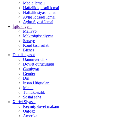
Media İcmalı
Həftəlik iqtisadi icmal
Həftəlik siyasi icmal
Aylıq İqtisadi İcmal
Aylıq Siyasi İcmal
İqtisadiyyat
Maliyyə
Makroiqtisadiyyat
Sənaye
Kənd təsərrüfatı
Biznes
Daxili siyasət
Qanunvericilik
Dövlət quruculuğu
Cəmiyyət
Gender
Din
İnsan Hüquqları
Media
Təhlükəsizlik
Sosial sahə
Xarici Siyasət
Keçmiş Sovet məkanı
Qafqaz
Amerika