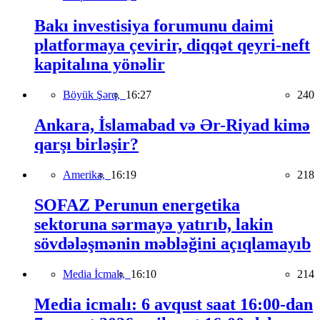
Bakı investisiya forumunu daimi
platformaya çevirir, diqqət qeyri-neft
kapitalına yönəlir
Böyük Şərq,
16:27
240
Ankara, İslamabad və Ər-Riyad kimə
qarşı birləşir?
Amerika,
16:19
218
SOFAZ Perunun energetika
sektoruna sərmayə yatırıb, lakin
sövdələşmənin məbləğini açıqlamayıb
Media İcmalı,
16:10
214
Media icmalı: 6 avqust saat 16:00-dan