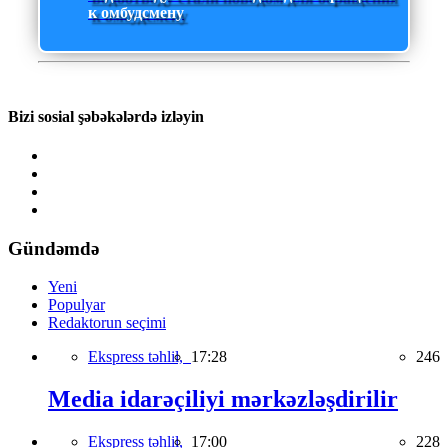
к омбудсмену
Bizi sosial şəbəkələrdə izləyin
Gündəmdə
Yeni
Populyar
Redaktorun seçimi
Ekspress təhlil,
17:28
246
Media idarəçiliyi mərkəzləşdirilir
Ekspress təhlil,
17:00
228