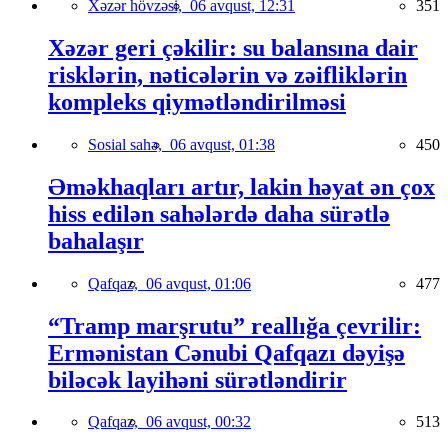
Xəzər hövzəsi,
06 avqust, 12:31
351
Xəzər geri çəkilir: su balansına dair
risklərin, nəticələrin və zəifliklərin
kompleks qiymətləndirilməsi
Sosial sahə,
06 avqust, 01:38
450
Əməkhaqları artır, lakin həyat ən çox
hiss edilən sahələrdə daha sürətlə
bahalaşır
Qafqaz,
06 avqust, 01:06
477
“Tramp marşrutu” reallığa çevrilir:
Ermənistan Cənubi Qafqazı dəyişə
biləcək layihəni sürətləndirir
Qafqaz,
06 avqust, 00:32
513