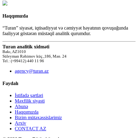
Haqqımızda
“Turan” siyasət, iqtisadiyyat və cəmiyyət həyatının qovuşuğunda
fəaliyyət göstərən müstəqil analitik qurumdur.
Turan analitik xidməti
Bakı, AZ1010
Süleyman Rəhimov küç.,186, Mən. 24
Tel.: (+99412) 440 11 96
agency@turan.az
Faydalı
İstifadə şərtləri
Məxfilik siyasti
Abunə
Haqqımızda
Bizim mütəxəssislərimiz
Arxiv
CONTACT AZ