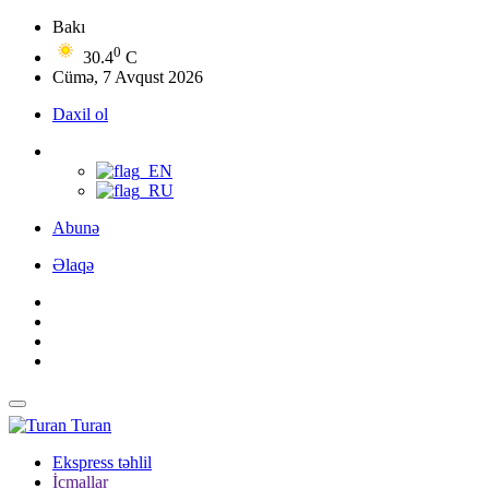
Bakı
0
30.4
C
Cümə, 7 Avqust 2026
Daxil ol
Abunə
Əlaqə
Turan
Ekspress təhlil
İcmallar