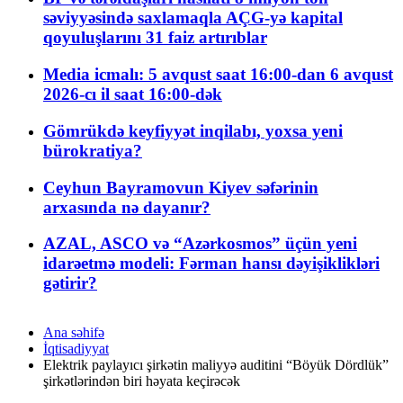
səviyyəsində saxlamaqla AÇG-yə kapital
qoyuluşlarını 31 faiz artırıblar
Media icmalı: 5 avqust saat 16:00-dan 6 avqust
2026-cı il saat 16:00-dək
Gömrükdə keyfiyyət inqilabı, yoxsa yeni
bürokratiya?
Ceyhun Bayramovun Kiyev səfərinin
arxasında nə dayanır?
AZAL, ASCO və “Azərkosmos” üçün yeni
idarəetmə modeli: Fərman hansı dəyişiklikləri
gətirir?
Ana səhifə
İqtisadiyyat
Elektrik paylayıcı şirkətin maliyyə auditini “Böyük Dördlük”
şirkətlərindən biri həyata keçirəcək