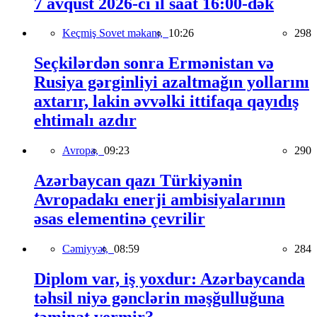
7 avqust 2026-cı il saat 16:00-dək
Keçmiş Sovet məkanı,
10:26
298
Seçkilərdən sonra Ermənistan və
Rusiya gərginliyi azaltmağın yollarını
axtarır, lakin əvvəlki ittifaqa qayıdış
ehtimalı azdır
Avropa,
09:23
290
Azərbaycan qazı Türkiyənin
Avropadakı enerji ambisiyalarının
əsas elementinə çevrilir
Cəmiyyət,
08:59
284
Diplom var, iş yoxdur: Azərbaycanda
təhsil niyə gənclərin məşğulluğuna
təminat vermir?