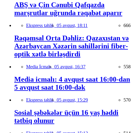
ABŞ və Çin Cənubi Qafqazda
marşrutlar uğrunda rəqabət aparır
Ekspress təhlil,
05 avqust, 18:11
666
Rəqəmsal Orta Dəhliz: Qazaxıstan və
Azərbaycan Xəzərin sahillərini fiber-
optik xətlə birləşdirdi
Media İcmalı,
05 avqust, 16:37
558
Media icmalı: 4 avqust saat 16:00-dan
5 avqust saat 16:00-dək
Ekspress təhlil,
05 avqust, 15:29
570
Sosial şəbəkələr üçün 16 yaş həddi
tətbiq olunur