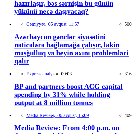
hazırlaşır, bəs sərnişin bu günün
yükünü necə daşıyacaq?
Cəmiyyət,
05 avqust, 11:57
500
Azərbaycan gənclər siyasətini
nəticələrə bağlamağa çalışır, lakin
məşğulluq və beyin axını problemləri
qalır
Express analysis,
00:03
316
BP and partners boost ACG capital
spending by 31% while holding
output at 8 million tonnes
Media Review,
06 avqust, 15:09
409
Media Review: From 4:00 p.m. on