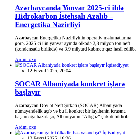
Azərbaycanda Yanvar 2025-ci ildə
Hidrokarbon İstehsalı Azalıb –
Energetika Nazirliyi
Azərbaycan Energetika Nazirliyinin operativ məlumatlarına
görə, 2025-ci ilin yanvar ayında ölkədə 2,3 milyon ton neft
(kondensatla birlikdə) və 3,9 milyard kubmetr qaz hasil edilib.
Ardını oxu
İqtisadiyyat
12 Fevral 2025, 20:04
SOCAR Albaniyada konkret işlərə
başlayır
Azərbaycan Dövlət Neft Şirkəti (SOCAR) Albaniyada
nümayəndəlik açıb və bu il konkret bir layihənin icrasına
başlamağa hazırlaşır, Albaniyanın "Albgaz" şirkəti bildirib.
Ardını oxu
İqtisadiyyat
12 Fevral 2025, 18:26