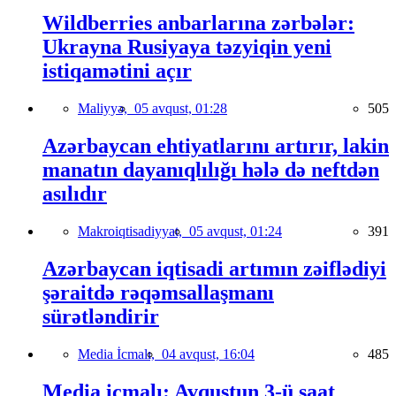
Wildberries anbarlarına zərbələr:
Ukrayna Rusiyaya təzyiqin yeni
istiqamətini açır
Maliyyə,
05 avqust, 01:28
505
Azərbaycan ehtiyatlarını artırır, lakin
manatın dayanıqlılığı hələ də neftdən
asılıdır
Makroiqtisadiyyat,
05 avqust, 01:24
391
Azərbaycan iqtisadi artımın zəiflədiyi
şəraitdə rəqəmsallaşmanı
sürətləndirir
Media İcmalı,
04 avqust, 16:04
485
Media icmalı: Avqustun 3-ü saat