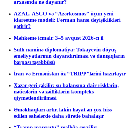
arxasında nə dayanır?
AZAL, ASCO və “Azərkosmos” üçün yeni
idarəetmə modeli: Fərman hansı dəyişiklikləri
gətirir?
Məhkəmə icmalı: 3–5 avqust 2026-cı il
Sülh naminə diplomatiya: Tokayevin döyüş
əməliyyatlarının dayandırılması və danışıqların
bərpası təşəbbüsü
İran və Ermənistan öz “TRIPP”lərini hazırlayır
Xəzər geri çəkilir: su balansına dair risklərin,
nəticələrin və zəifliklərin kompleks
qiymətləndirilməsi
Əməkhaqları artır, lakin həyat ən çox hiss
edilən sahələrdə daha sürətlə bahalaşır
“Tramp marşrutu” reallığa çevrilir: