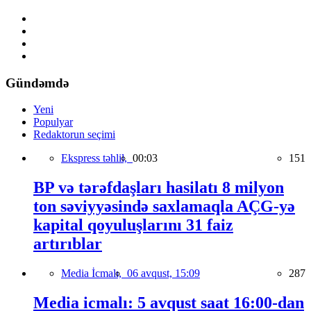
Gündəmdə
Yeni
Populyar
Redaktorun seçimi
Ekspress təhlil,
00:03
151
BP və tərəfdaşları hasilatı 8 milyon
ton səviyyəsində saxlamaqla AÇG-yə
kapital qoyuluşlarını 31 faiz
artırıblar
Media İcmalı,
06 avqust, 15:09
287
Media icmalı: 5 avqust saat 16:00-dan