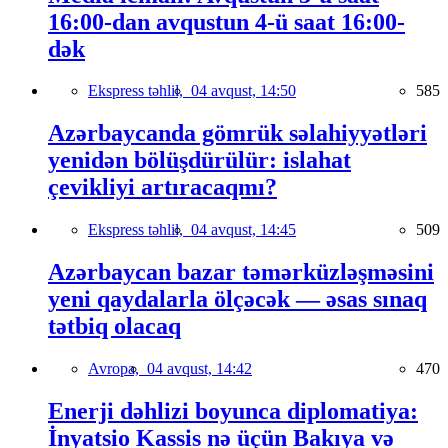
16:00-dan avqustun 4-ü saat 16:00-
dək
Ekspress təhlil,
04 avqust, 14:50
585
Azərbaycanda gömrük səlahiyyətləri
yenidən bölüşdürülür: islahat
çevikliyi artıracaqmı?
Ekspress təhlil,
04 avqust, 14:45
509
Azərbaycan bazar təmərküzləşməsini
yeni qaydalarla ölçəcək — əsas sınaq
tətbiq olacaq
Avropa,
04 avqust, 14:42
470
Enerji dəhlizi boyunca diplomatiya:
İnyatsio Kassis nə üçün Bakıya və