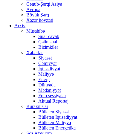
Cənub-Şərqi Asiya
Avropa
Böyük Şərq
Xəzər hövzəsi
Arxiv
Müsahibə
Sual-cavab
Çətin sual
Bizimkiler
Xəbərlər
Siyasət
Cəmiyyət
İqtisadiyyat
Maliyyə
Enerji
Dünyada
Mədəniyyət
Foto sessiyalar
Aktual Reportaj
Buraxılışlar
Bülleten Siyasət
Bülleten İqtisadiyyat
Bülleten Maliyyə
Bülleten Energetika
Söz istəyirəm