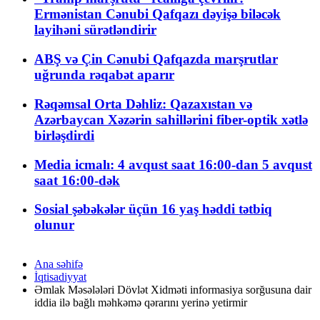
Ermənistan Cənubi Qafqazı dəyişə biləcək
layihəni sürətləndirir
ABŞ və Çin Cənubi Qafqazda marşrutlar
uğrunda rəqabət aparır
Rəqəmsal Orta Dəhliz: Qazaxıstan və
Azərbaycan Xəzərin sahillərini fiber-optik xətlə
birləşdirdi
Media icmalı: 4 avqust saat 16:00-dan 5 avqust
saat 16:00-dək
Sosial şəbəkələr üçün 16 yaş həddi tətbiq
olunur
Ana səhifə
İqtisadiyyat
Əmlak Məsələləri Dövlət Xidməti informasiya sorğusuna dair
iddia ilə bağlı məhkəmə qərarını yerinə yetirmir