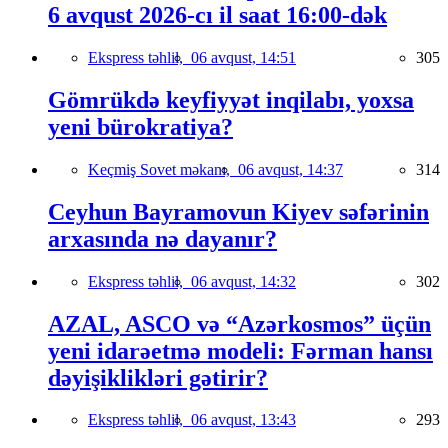
6 avqust 2026-cı il saat 16:00-dək
Ekspress təhlil,
06 avqust, 14:51
305
Gömrükdə keyfiyyət inqilabı, yoxsa
yeni bürokratiya?
Keçmiş Sovet məkanı,
06 avqust, 14:37
314
Ceyhun Bayramovun Kiyev səfərinin
arxasında nə dayanır?
Ekspress təhlil,
06 avqust, 14:32
302
AZAL, ASCO və “Azərkosmos” üçün
yeni idarəetmə modeli: Fərman hansı
dəyişiklikləri gətirir?
Ekspress təhlil,
06 avqust, 13:43
293