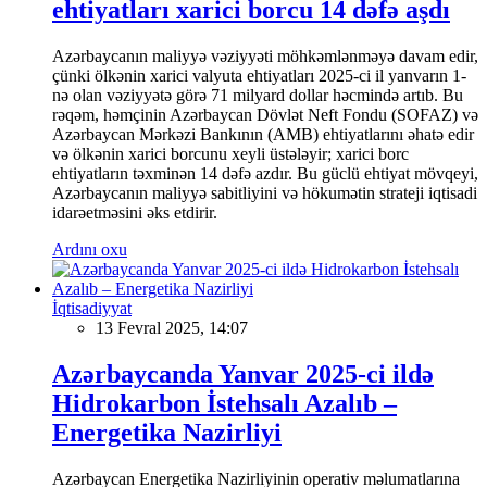
ehtiyatları xarici borcu 14 dəfə aşdı
Azərbaycanın maliyyə vəziyyəti möhkəmlənməyə davam edir,
çünki ölkənin xarici valyuta ehtiyatları 2025-ci il yanvarın 1-
nə olan vəziyyətə görə 71 milyard dollar həcmində artıb. Bu
rəqəm, həmçinin Azərbaycan Dövlət Neft Fondu (SOFAZ) və
Azərbaycan Mərkəzi Bankının (AMB) ehtiyatlarını əhatə edir
və ölkənin xarici borcunu xeyli üstələyir; xarici borc
ehtiyatların təxminən 14 dəfə azdır. Bu güclü ehtiyat mövqeyi,
Azərbaycanın maliyyə sabitliyini və hökumətin strateji iqtisadi
idarəetməsini əks etdirir.
Ardını oxu
İqtisadiyyat
13 Fevral 2025, 14:07
Azərbaycanda Yanvar 2025-ci ildə
Hidrokarbon İstehsalı Azalıb –
Energetika Nazirliyi
Azərbaycan Energetika Nazirliyinin operativ məlumatlarına