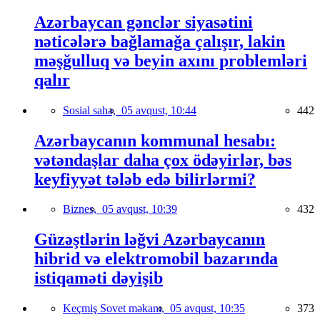
Azərbaycan gənclər siyasətini
nəticələrə bağlamağa çalışır, lakin
məşğulluq və beyin axını problemləri
qalır
Sosial sahə,
05 avqust, 10:44
442
Azərbaycanın kommunal hesabı:
vətəndaşlar daha çox ödəyirlər, bəs
keyfiyyət tələb edə bilirlərmi?
Biznes,
05 avqust, 10:39
432
Güzəştlərin ləğvi Azərbaycanın
hibrid və elektromobil bazarında
istiqaməti dəyişib
Keçmiş Sovet məkanı,
05 avqust, 10:35
373