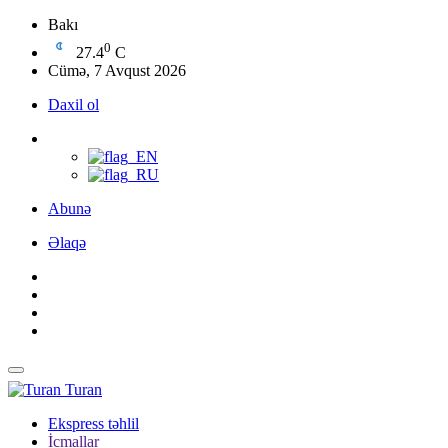
Bakı
0
27.4
C
Cümə, 7 Avqust 2026
Daxil ol
Abunə
Əlaqə
Turan
Ekspress təhlil
İcmallar