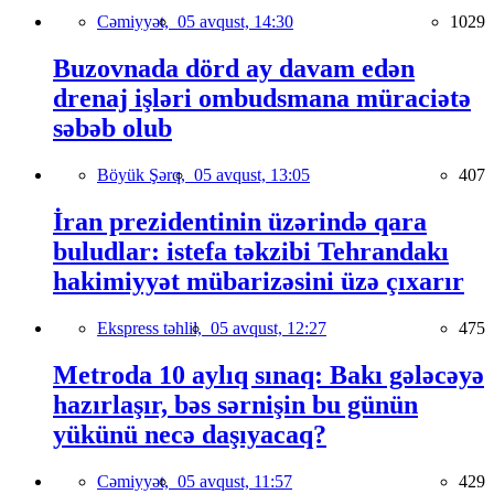
Cəmiyyət,
05 avqust, 14:30
1029
Buzovnada dörd ay davam edən
drenaj işləri ombudsmana müraciətə
səbəb olub
Böyük Şərq,
05 avqust, 13:05
407
İran prezidentinin üzərində qara
buludlar: istefa təkzibi Tehrandakı
hakimiyyət mübarizəsini üzə çıxarır
Ekspress təhlil,
05 avqust, 12:27
475
Metroda 10 aylıq sınaq: Bakı gələcəyə
hazırlaşır, bəs sərnişin bu günün
yükünü necə daşıyacaq?
Cəmiyyət,
05 avqust, 11:57
429