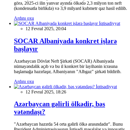
görə, 2025-ci ilin yanvar ayında ölkədə 2,3 milyon ton neft
(kondensatla birlikdə) və 3,9 milyard kubmetr qaz hasil edilib.
Ardını oxu
İqtisadiyyat
12 Fevral 2025, 20:04
SOCAR Albaniyada konkret işlərə
başlayır
Azərbaycan Dövlət Neft Şirkəti (SOCAR) Albaniyada
nümayəndəlik açıb və bu il konkret bir layihənin icrasına
başlamağa hazırlaşır, Albaniyanın "Albgaz" şirkəti bildirib.
Ardını oxu
İqtisadiyyat
12 Fevral 2025, 18:26
Azərbaycan gəlirli ölkədir, bəs
vətəndaşı?
"Azərbaycan hazırda 54 orta gəlirli ölkə arasındadır". Bunu
Prezident Administrasiyasının İqtisadi məsələlər və innovativ