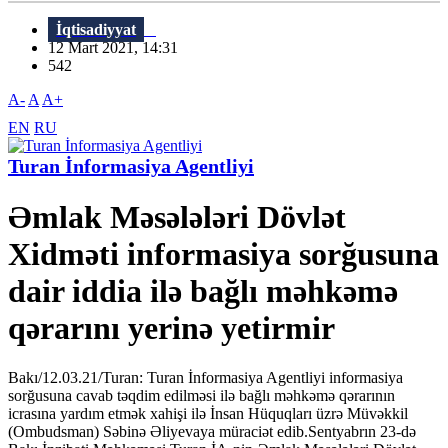
İqtisadiyyat
12 Mart 2021, 14:31
542
A-
A
A+
EN
RU
Turan İnformasiya Agentliyi
Əmlak Məsələləri Dövlət
Xidməti informasiya sorğusuna
dair iddia ilə bağlı məhkəmə
qərarını yerinə yetirmir
Bakı/12.03.21/Turan: Turan İnformasiya Agentliyi informasiya
sorğusuna cavab təqdim edilməsi ilə bağlı məhkəmə qərarının
icrasına yardım etmək xahişi ilə İnsan Hüquqları üzrə Müvəkkil
(Ombudsman) Səbinə Əliyevaya müraciət edib.Sentyabrın 23-də