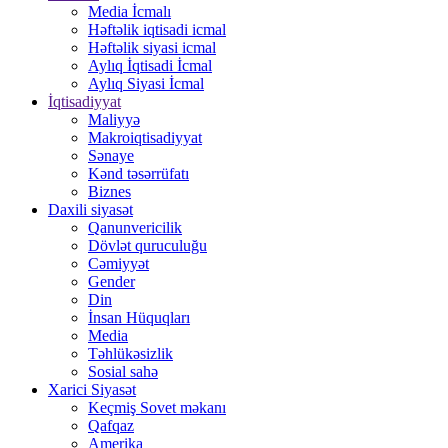
Media İcmalı
Həftəlik iqtisadi icmal
Həftəlik siyasi icmal
Aylıq İqtisadi İcmal
Aylıq Siyasi İcmal
İqtisadiyyat
Maliyyə
Makroiqtisadiyyat
Sənaye
Kənd təsərrüfatı
Biznes
Daxili siyasət
Qanunvericilik
Dövlət quruculuğu
Cəmiyyət
Gender
Din
İnsan Hüquqları
Media
Təhlükəsizlik
Sosial sahə
Xarici Siyasət
Keçmiş Sovet məkanı
Qafqaz
Amerika