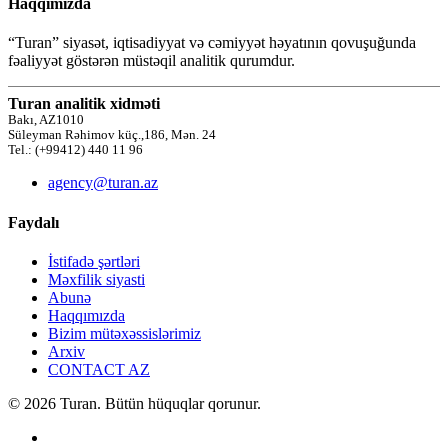
Haqqımızda
“Turan” siyasət, iqtisadiyyat və cəmiyyət həyatının qovuşuğunda
fəaliyyət göstərən müstəqil analitik qurumdur.
Turan analitik xidməti
Bakı, AZ1010
Süleyman Rəhimov küç.,186, Mən. 24
Tel.: (+99412) 440 11 96
agency@turan.az
Faydalı
İstifadə şərtləri
Məxfilik siyasti
Abunə
Haqqımızda
Bizim mütəxəssislərimiz
Arxiv
CONTACT AZ
© 2026 Turan. Bütün hüquqlar qorunur.