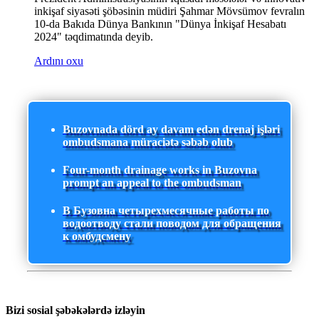
inkişaf siyasəti şöbəsinin müdiri Şahmar Mövsümov fevralın
10-da Bakıda Dünya Bankının "Dünya İnkişaf Hesabatı
2024" təqdimatında deyib.
Ardını oxu
Buzovnada dörd ay davam edən drenaj işləri
ombudsmana müraciətə səbəb olub
Four-month drainage works in Buzovna
prompt an appeal to the ombudsman
В Бузовна четырехмесячные работы по
водоотводу стали поводом для обращения
к омбудсмену
Bizi sosial şəbəkələrdə izləyin