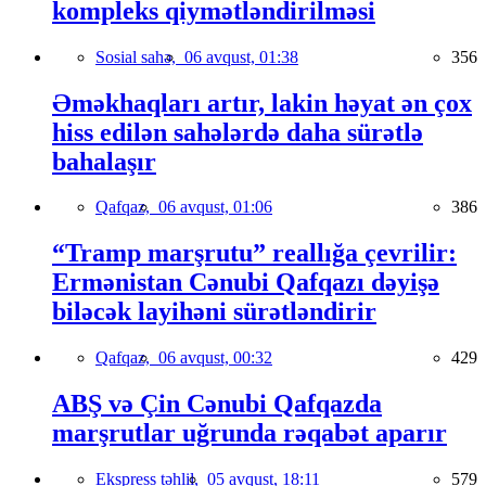
kompleks qiymətləndirilməsi
Sosial sahə,
06 avqust, 01:38
356
Əməkhaqları artır, lakin həyat ən çox
hiss edilən sahələrdə daha sürətlə
bahalaşır
Qafqaz,
06 avqust, 01:06
386
“Tramp marşrutu” reallığa çevrilir:
Ermənistan Cənubi Qafqazı dəyişə
biləcək layihəni sürətləndirir
Qafqaz,
06 avqust, 00:32
429
ABŞ və Çin Cənubi Qafqazda
marşrutlar uğrunda rəqabət aparır
Ekspress təhlil,
05 avqust, 18:11
579