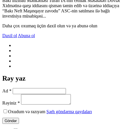
Bakı İnzibati Məhkəməsi Turan İA-nin Əmlak Məsələləri Dövlət
Xidmətinə qarşı iddiasını qismən təmin edib və üzərinə iddiaçıya
“Bakı Neft Maşınqayır zavodu” ASC-nin satılması ilə bağlı
investisiya müsabiqəsi...
Daha çox oxumaq üçün daxil olun və ya abunə olun
Daxil ol
Abunə ol
Rəy yaz
Ad *
Rəyiniz *
Oxudum və razıyam
Şərh göndərmə qaydaları
Göndər