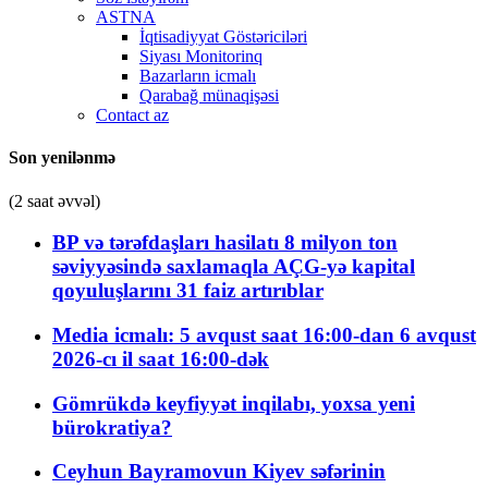
ASTNA
İqtisadiyyat Göstəriciləri
Siyası Monitorinq
Bazarların icmalı
Qarabağ münaqişəsi
Contact az
Son yenilənmə
(2 saat əvvəl)
BP və tərəfdaşları hasilatı 8 milyon ton
səviyyəsində saxlamaqla AÇG-yə kapital
qoyuluşlarını 31 faiz artırıblar
Media icmalı: 5 avqust saat 16:00-dan 6 avqust
2026-cı il saat 16:00-dək
Gömrükdə keyfiyyət inqilabı, yoxsa yeni
bürokratiya?
Ceyhun Bayramovun Kiyev səfərinin