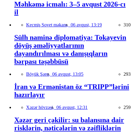
Məhkəmə icmalı: 3–5 avqust 2026-cı
il
Keçmiş Sovet məkanı,
06 avqust, 13:19
310
Sülh naminə diplomatiya: Tokayevin
döyüş əməliyyatlarının
dayandırılması və danışıqların
bərpası təşəbbüsü
Böyük Şərq,
06 avqust, 13:05
293
İran və Ermənistan öz “TRIPP”lərini
hazırlayır
Xəzər hövzəsi,
06 avqust, 12:31
259
Xəzər geri çəkilir: su balansına dair
risklərin, nəticələrin və zəifliklərin