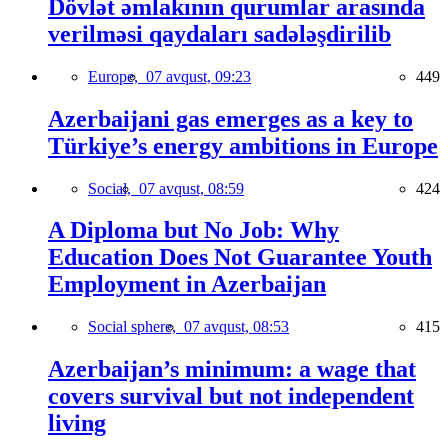
Dövlət əmlakının qurumlar arasında
verilməsi qaydaları sadələşdirilib
Europe,
07 avqust, 09:23
449
Azerbaijani gas emerges as a key to
Türkiye’s energy ambitions in Europe
Social,
07 avqust, 08:59
424
A Diploma but No Job: Why
Education Does Not Guarantee Youth
Employment in Azerbaijan
Social sphere,
07 avqust, 08:53
415
Azerbaijan’s minimum: a wage that
covers survival but not independent
living