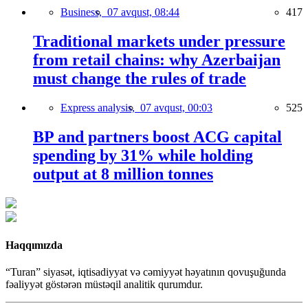
Business,
07 avqust, 08:44
417
Traditional markets under pressure
from retail chains: why Azerbaijan
must change the rules of trade
Express analysis,
07 avqust, 00:03
525
BP and partners boost ACG capital
spending by 31% while holding
output at 8 million tonnes
Haqqımızda
“Turan” siyasət, iqtisadiyyat və cəmiyyət həyatının qovuşuğunda
fəaliyyət göstərən müstəqil analitik qurumdur.