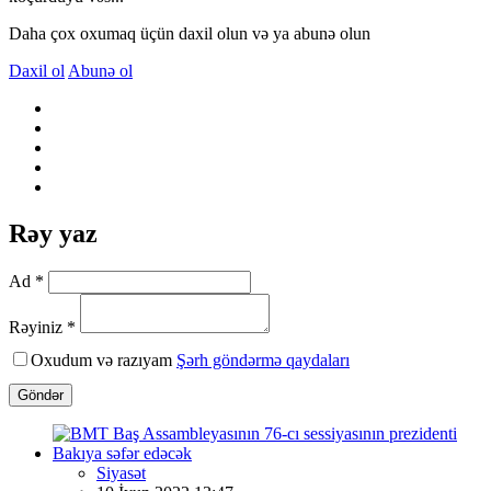
Daha çox oxumaq üçün daxil olun və ya abunə olun
Daxil ol
Abunə ol
Rəy yaz
Ad *
Rəyiniz *
Oxudum və razıyam
Şərh göndərmə qaydaları
Göndər
Siyasət