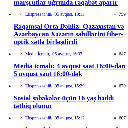
marşrutlar uğrunda rəqabət aparır
Ekspress təhlil,
05 avqust, 18:11
759
Rəqəmsal Orta Dəhliz: Qazaxıstan və
Azərbaycan Xəzərin sahillərini fiber-
optik xətlə birləşdirdi
Media İcmalı,
05 avqust, 16:37
647
Media icmalı: 4 avqust saat 16:00-dan
5 avqust saat 16:00-dək
Ekspress təhlil,
05 avqust, 15:29
670
Sosial şəbəkələr üçün 16 yaş həddi
tətbiq olunur
Ekspress təhlil,
05 avqust, 15:12
607