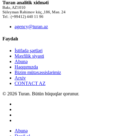
Turan analitik xidməti
Bakı, AZ1010
Süleyman Rəhimov küç.,186, Mən. 24
Tel.: (+99412) 440 11 96
agency@turan.az
Faydalı
İstifadə şərtləri
Məxfilik siyasti
Abunə
Haqqımızda
Bizim mütəxəssislərimiz
Arxiv
CONTACT AZ
© 2026 Turan. Bütün hüquqlar qorunur.
Abunə