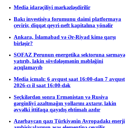
Media idarəçiliyi mərkəzləşdirilir
Bakı investisiya forumunu daimi platformaya
çevirir, diqqət qeyri-neft kapitalına yönəlir
Ankara, İslamabad və Ər-Riyad kimə qarşı
birləşir?
SOFAZ Perunun energetika sektoruna sərmayə
yatırıb, lakin sövdələşmənin məbləğini
açıqlamayıb
Media icmalı: 6 avqust saat 16:00-dan 7 avqust
2026-cı il saat 16:00-dək
Seçkilərdən sonra Ermənistan və Rusiya
gərginliyi azaltmağın yollarını axtarır, lakin
əvvəlki ittifaqa qayıdış ehtimalı azdır
Azərbaycan qazı Türkiyənin Avropadakı enerji
ambisiyalarının əsas elementinə çevrilir