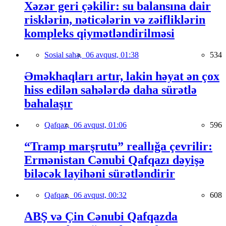
Xəzər geri çəkilir: su balansına dair
risklərin, nəticələrin və zəifliklərin
kompleks qiymətləndirilməsi
Sosial sahə,
06 avqust, 01:38
534
Əməkhaqları artır, lakin həyat ən çox
hiss edilən sahələrdə daha sürətlə
bahalaşır
Qafqaz,
06 avqust, 01:06
596
“Tramp marşrutu” reallığa çevrilir:
Ermənistan Cənubi Qafqazı dəyişə
biləcək layihəni sürətləndirir
Qafqaz,
06 avqust, 00:32
608
ABŞ və Çin Cənubi Qafqazda