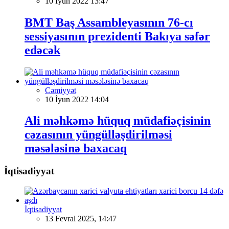
10 İyun 2022 13:47
BMT Baş Assambleyasının 76-cı
sessiyasının prezidenti Bakıya səfər
edəcək
Cəmiyyət
10 İyun 2022 14:04
Ali məhkəmə hüquq müdafiəçisinin
cəzasının yüngülləşdirilməsi
məsələsinə baxacaq
İqtisadiyyat
İqtisadiyyat
13 Fevral 2025, 14:47