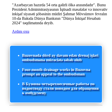
"Azərbaycan hazırda 54 orta gəlirli ölkə arasındadır". Bunu
Prezident Administrasiyasının İqtisadi məsələlər və innovativ
inkişaf siyasəti şöbəsinin müdiri Şahmar Mövsümov fevralın
10-da Bakıda Dünya Bankının "Dünya İnkişaf Hesabatı
2024" təqdimatında deyib.
Ardını oxu
Buzovnada dörd ay davam edən drenaj işləri
ombudsmana müraciətə səbəb olub
Four-month drainage works in Buzovna
prompt an appeal to the ombudsman
В Бузовна четырехмесячные работы по
водоотводу стали поводом для обращения
к омбудсмену