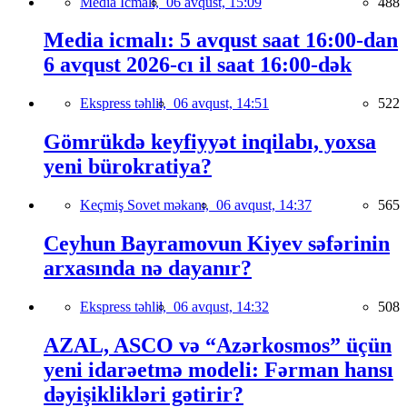
Media İcmalı,
06 avqust, 15:09
488
Media icmalı: 5 avqust saat 16:00-dan
6 avqust 2026-cı il saat 16:00-dək
Ekspress təhlil,
06 avqust, 14:51
522
Gömrükdə keyfiyyət inqilabı, yoxsa
yeni bürokratiya?
Keçmiş Sovet məkanı,
06 avqust, 14:37
565
Ceyhun Bayramovun Kiyev səfərinin
arxasında nə dayanır?
Ekspress təhlil,
06 avqust, 14:32
508
AZAL, ASCO və “Azərkosmos” üçün
yeni idarəetmə modeli: Fərman hansı
dəyişiklikləri gətirir?