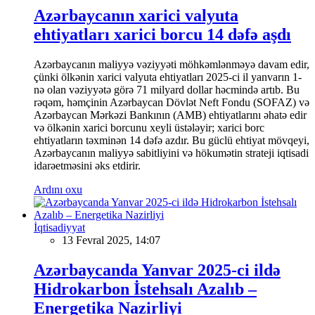
Azərbaycanın xarici valyuta
ehtiyatları xarici borcu 14 dəfə aşdı
Azərbaycanın maliyyə vəziyyəti möhkəmlənməyə davam edir,
çünki ölkənin xarici valyuta ehtiyatları 2025-ci il yanvarın 1-
nə olan vəziyyətə görə 71 milyard dollar həcmində artıb. Bu
rəqəm, həmçinin Azərbaycan Dövlət Neft Fondu (SOFAZ) və
Azərbaycan Mərkəzi Bankının (AMB) ehtiyatlarını əhatə edir
və ölkənin xarici borcunu xeyli üstələyir; xarici borc
ehtiyatların təxminən 14 dəfə azdır. Bu güclü ehtiyat mövqeyi,
Azərbaycanın maliyyə sabitliyini və hökumətin strateji iqtisadi
idarəetməsini əks etdirir.
Ardını oxu
İqtisadiyyat
13 Fevral 2025, 14:07
Azərbaycanda Yanvar 2025-ci ildə
Hidrokarbon İstehsalı Azalıb –
Energetika Nazirliyi