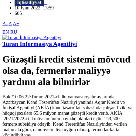
İqtisadiyyat
10 İyun 2022, 13:59
605
A-
A
A+
EN
RU
Turan İnformasiya Agentliyi
Güzəştli kredit sistemi mövcud
olsa da, fermerlər maliyyə
yardımı ala bilmirlər
Bakı/10.06.22/Turan: 2021-ci ilin yanvar-noyabr aylarında
Azərbaycan Kənd Təsərrüfatı Nazirliyi yanında Aqrar Kredit və
İnkişaf Agentliyi (AKİA) kənd təsərrüfatı sahəsində çalışan fiziki və
hüquqi şəxslərə 65,6 milyon manat güzəştli kredit verib. AKİA
2021/2022-ci il mövsümünün payızlıq əkinləri üçün 159,500
fermerə subsidiya ödəyib. Kənd Təsərrüfatı Nazirliyindən verilən
məlumata görə, qanunvericiliyə uyğun olaraq, fermerlər karta
köçürdüyü vəs...