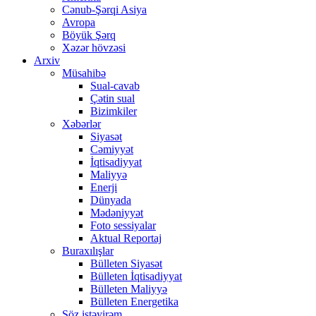
Cənub-Şərqi Asiya
Avropa
Böyük Şərq
Xəzər hövzəsi
Arxiv
Müsahibə
Sual-cavab
Çətin sual
Bizimkiler
Xəbərlər
Siyasət
Cəmiyyət
İqtisadiyyat
Maliyyə
Enerji
Dünyada
Mədəniyyət
Foto sessiyalar
Aktual Reportaj
Buraxılışlar
Bülleten Siyasət
Bülleten İqtisadiyyat
Bülleten Maliyyə
Bülleten Energetika
Söz istəyirəm