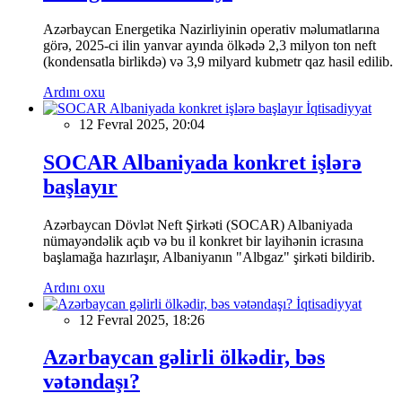
Azərbaycan Energetika Nazirliyinin operativ məlumatlarına
görə, 2025-ci ilin yanvar ayında ölkədə 2,3 milyon ton neft
(kondensatla birlikdə) və 3,9 milyard kubmetr qaz hasil edilib.
Ardını oxu
İqtisadiyyat
12 Fevral 2025, 20:04
SOCAR Albaniyada konkret işlərə
başlayır
Azərbaycan Dövlət Neft Şirkəti (SOCAR) Albaniyada
nümayəndəlik açıb və bu il konkret bir layihənin icrasına
başlamağa hazırlaşır, Albaniyanın "Albgaz" şirkəti bildirib.
Ardını oxu
İqtisadiyyat
12 Fevral 2025, 18:26
Azərbaycan gəlirli ölkədir, bəs
vətəndaşı?