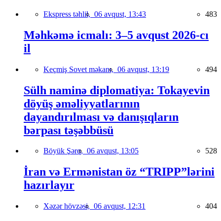
Ekspress təhlil,
06 avqust, 13:43
483
Məhkəmə icmalı: 3–5 avqust 2026-cı
il
Keçmiş Sovet məkanı,
06 avqust, 13:19
494
Sülh naminə diplomatiya: Tokayevin
döyüş əməliyyatlarının
dayandırılması və danışıqların
bərpası təşəbbüsü
Böyük Şərq,
06 avqust, 13:05
528
İran və Ermənistan öz “TRIPP”lərini
hazırlayır
Xəzər hövzəsi,
06 avqust, 12:31
404