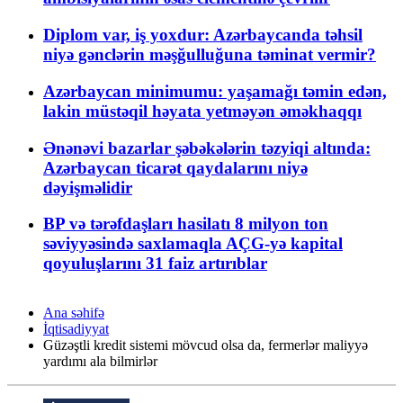
Diplom var, iş yoxdur: Azərbaycanda təhsil
niyə gənclərin məşğulluğuna təminat vermir?
Azərbaycan minimumu: yaşamağı təmin edən,
lakin müstəqil həyata yetməyən əməkhaqqı
Ənənəvi bazarlar şəbəkələrin təzyiqi altında:
Azərbaycan ticarət qaydalarını niyə
dəyişməlidir
BP və tərəfdaşları hasilatı 8 milyon ton
səviyyəsində saxlamaqla AÇG-yə kapital
qoyuluşlarını 31 faiz artırıblar
Ana səhifə
İqtisadiyyat
Güzəştli kredit sistemi mövcud olsa da, fermerlər maliyyə
yardımı ala bilmirlər