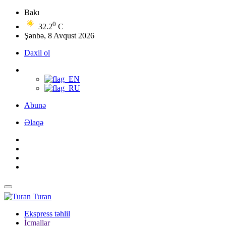
Bakı
0
32.2
C
Şənbə, 8 Avqust 2026
Daxil ol
Abunə
Əlaqə
Turan
Ekspress təhlil
İcmallar