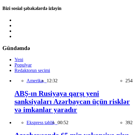
Bizi sosial şəbəkələrdə izləyin
Gündəmdə
Yeni
Populyar
Redaktorun seçimi
Amerika,
12:32
254
ABŞ-ın Rusiyaya qarşı yeni
sanksiyaları Azərbaycan üçün risklər
və imkanlar yaradır
Ekspress təhlil,
00:52
392