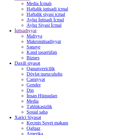
Media İcmalı
Həftəlik iqtisadi icmal
Həftəlik siyasi icmal
Aylıq İqtisadi İcmal
Aylıq Siyasi İcmal
İqtisadiyyat
Maliyyə
Makroiqtisadiyyat
Sənaye
Kənd təsərrüfatı
Biznes
Daxili siyasət
Qanunvericilik
Dövlət quruculuğu
Cəmiyyət
Gender
Din
İnsan Hüquqları
Media
Təhlükəsizlik
Sosial sahə
Xarici Siyasət
Keçmiş Sovet məkanı
Qafqaz
Amerika