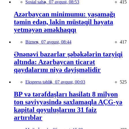
Sosial sahə,
07 avqust, 08:53
415
Azərbaycan minimumu: yaşamağı
təmin edən, lakin müstəqil həyata
yetməyən əməkhaqqı
Biznes,
07 avqust, 08:44
417
Ənənəvi bazarlar şəbəkələrin təzyiqi
altında: Azərbaycan ticarət
qaydalarını niyə dəyişməlidir
Ekspress təhlil,
07 avqust, 00:03
525
BP və tərəfdaşları hasilatı 8 milyon
ton səviyyəsində saxlamaqla AÇG-yə
kapital qoyuluşlarını 31 faiz
artırıblar