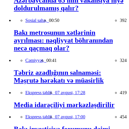
Azərbaycanda 65 min vakansiya niyə
doldurulmamış qalır?
Sosial sahə,
00:50
392
Bakı metrosunun xətlərinin
ayrılması: nəqliyyat böhranından
necə qaçmaq olar?
Cəmiyyət,
00:41
324
Təbriz azadlığının salnaməsi:
Məşrutə hərəkatı və müasirlik
Ekspress təhlil,
07 avqust, 17:28
419
Media idarəçiliyi mərkəzləşdirilir
Ekspress təhlil,
07 avqust, 17:00
454