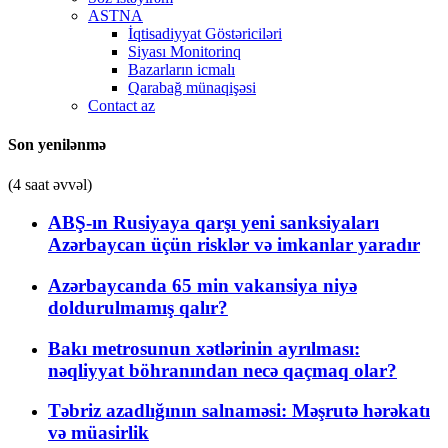
ASTNA
İqtisadiyyat Göstəriciləri
Siyası Monitorinq
Bazarların icmalı
Qarabağ münaqişəsi
Contact az
Son yenilənmə
(4 saat əvvəl)
ABŞ-ın Rusiyaya qarşı yeni sanksiyaları
Azərbaycan üçün risklər və imkanlar yaradır
Azərbaycanda 65 min vakansiya niyə
doldurulmamış qalır?
Bakı metrosunun xətlərinin ayrılması:
nəqliyyat böhranından necə qaçmaq olar?
Təbriz azadlığının salnaməsi: Məşrutə hərəkatı
və müasirlik