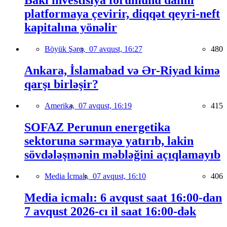
Bakı investisiya forumunu daimi
platformaya çevirir, diqqət qeyri-neft
kapitalına yönəlir
Böyük Şərq,
07 avqust, 16:27
480
Ankara, İslamabad və Ər-Riyad kimə
qarşı birləşir?
Amerika,
07 avqust, 16:19
415
SOFAZ Perunun energetika
sektoruna sərmayə yatırıb, lakin
sövdələşmənin məbləğini açıqlamayıb
Media İcmalı,
07 avqust, 16:10
406
Media icmalı: 6 avqust saat 16:00-dan
7 avqust 2026-cı il saat 16:00-dək