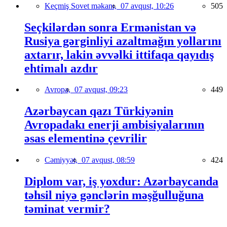
Keçmiş Sovet məkanı,
07 avqust, 10:26
505
Seçkilərdən sonra Ermənistan və
Rusiya gərginliyi azaltmağın yollarını
axtarır, lakin əvvəlki ittifaqa qayıdış
ehtimalı azdır
Avropa,
07 avqust, 09:23
449
Azərbaycan qazı Türkiyənin
Avropadakı enerji ambisiyalarının
əsas elementinə çevrilir
Cəmiyyət,
07 avqust, 08:59
424
Diplom var, iş yoxdur: Azərbaycanda
təhsil niyə gənclərin məşğulluğuna
təminat vermir?