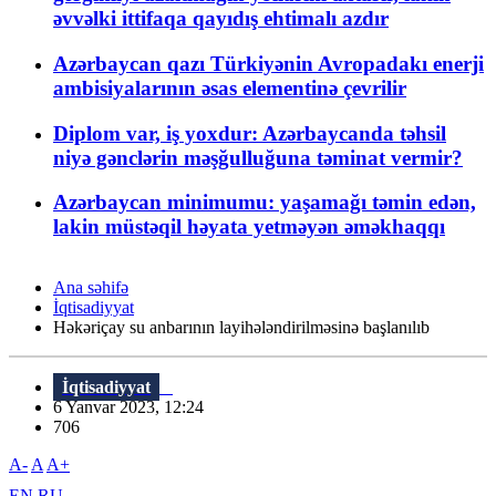
əvvəlki ittifaqa qayıdış ehtimalı azdır
Azərbaycan qazı Türkiyənin Avropadakı enerji
ambisiyalarının əsas elementinə çevrilir
Diplom var, iş yoxdur: Azərbaycanda təhsil
niyə gənclərin məşğulluğuna təminat vermir?
Azərbaycan minimumu: yaşamağı təmin edən,
lakin müstəqil həyata yetməyən əməkhaqqı
Ana səhifə
İqtisadiyyat
Həkəriçay su anbarının layihələndirilməsinə başlanılıb
İqtisadiyyat
6 Yanvar 2023, 12:24
706
A-
A
A+
EN
RU