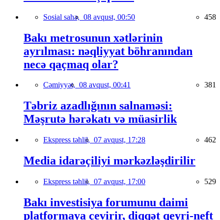
Sosial sahə,
08 avqust, 00:50
458
Bakı metrosunun xətlərinin
ayrılması: nəqliyyat böhranından
necə qaçmaq olar?
Cəmiyyət,
08 avqust, 00:41
381
Təbriz azadlığının salnaməsi:
Məşrutə hərəkatı və müasirlik
Ekspress təhlil,
07 avqust, 17:28
462
Media idarəçiliyi mərkəzləşdirilir
Ekspress təhlil,
07 avqust, 17:00
529
Bakı investisiya forumunu daimi
platformaya çevirir, diqqət qeyri-neft