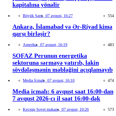
kapitalına yönəlir
Böyük Şərq,
07 avqust, 16:27
554
Ankara, İslamabad və Ər-Riyad kimə
qarşı birləşir?
Amerika,
07 avqust, 16:19
483
SOFAZ Perunun energetika
sektoruna sərmayə yatırıb, lakin
sövdələşmənin məbləğini açıqlamayıb
Media İcmalı,
07 avqust, 16:10
474
Media icmalı: 6 avqust saat 16:00-dan
7 avqust 2026-cı il saat 16:00-dək
Keçmiş Sovet məkanı,
07 avqust, 10:26
573