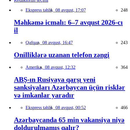
Redaktorun seçimi
Ekspress təhlil,
08 avqust, 17:07
248
Məhkəmə icmalı: 6–7 avqust 2026-cı
il
Qafqaz,
08 avqust, 16:47
243
Onilliklərə uzanan telefon zəngi
Amerika,
08 avqust, 12:32
364
ABŞ-ın Rusiyaya qarşı yeni
sanksiyaları Azərbaycan üçün risklər
və imkanlar yaradır
Ekspress təhlil,
08 avqust, 00:52
466
Azərbaycanda 65 min vakansiya niyə
doldurulmamış qalır?