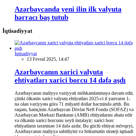
Azərbaycanda yeni ilin ilk valyuta
hərracı baş tutub
İqtisadiyyat
İqtisadiyyat
13 Fevral 2025, 14:47
Azərbaycanın xarici valyuta
ehtiyatları xarici borcu 14 dəfə aşdı
Azərbaycanın maliyyə vəziyyəti möhkəmlənməyə davam edir,
çünki ölkənin xarici valyuta ehtiyatları 2025-ci il yanvarın 1-
nə olan vəziyyətə görə 71 milyard dollar həcmində artıb. Bu
rəqəm, həmçinin Azərbaycan Dövlət Neft Fondu (SOFAZ) və
Azərbaycan Mərkəzi Bankının (AMB) ehtiyatlarını əhatə edir
və ölkənin xarici borcunu xeyli üstələyir; xarici borc
ehtiyatların təxminən 14 dəfə azdır. Bu güclü ehtiyat mövqeyi,
Azərbaycanın maliyyə sabitliyini və hökumətin strateji iqtisadi