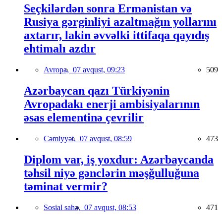
Seçkilərdən sonra Ermənistan və
Rusiya gərginliyi azaltmağın yollarını
axtarır, lakin əvvəlki ittifaqa qayıdış
ehtimalı azdır
Avropa,
07 avqust, 09:23
509
Azərbaycan qazı Türkiyənin
Avropadakı enerji ambisiyalarının
əsas elementinə çevrilir
Cəmiyyət,
07 avqust, 08:59
473
Diplom var, iş yoxdur: Azərbaycanda
təhsil niyə gənclərin məşğulluğuna
təminat vermir?
Sosial sahə,
07 avqust, 08:53
471