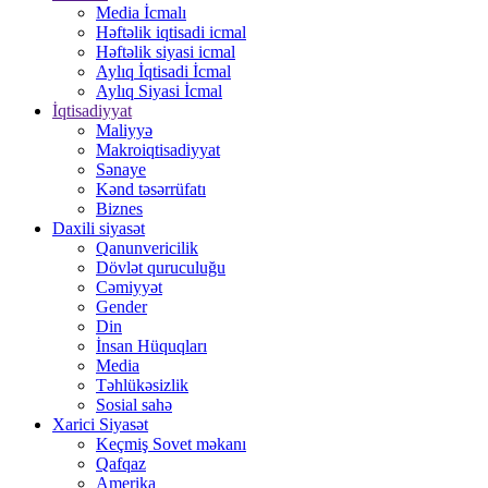
Media İcmalı
Həftəlik iqtisadi icmal
Həftəlik siyasi icmal
Aylıq İqtisadi İcmal
Aylıq Siyasi İcmal
İqtisadiyyat
Maliyyə
Makroiqtisadiyyat
Sənaye
Kənd təsərrüfatı
Biznes
Daxili siyasət
Qanunvericilik
Dövlət quruculuğu
Cəmiyyət
Gender
Din
İnsan Hüquqları
Media
Təhlükəsizlik
Sosial sahə
Xarici Siyasət
Keçmiş Sovet məkanı
Qafqaz
Amerika