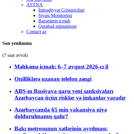
ASTNA
İqtisadiyyat Göstəriciləri
Siyası Monitorinq
Bazarların icmalı
Qarabağ münaqişəsi
Contact az
Son yenilənmə
(7 saat əvvəl)
Məhkəmə icmalı: 6–7 avqust 2026-cı il
Onilliklərə uzanan telefon zəngi
ABŞ-ın Rusiyaya qarşı yeni sanksiyaları
Azərbaycan üçün risklər və imkanlar yaradır
Azərbaycanda 65 min vakansiya niyə
doldurulmamış qalır?
Bakı metrosunun xətlərinin ayrılması: