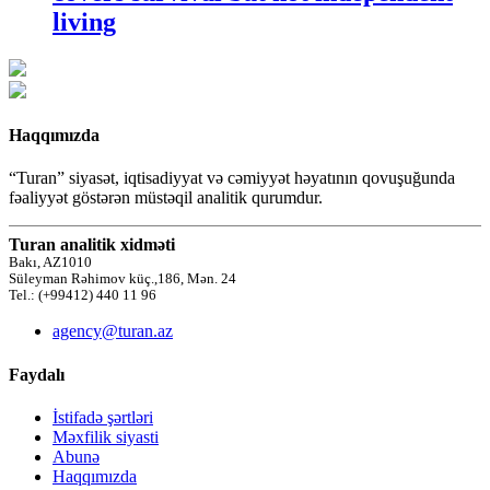
living
Haqqımızda
“Turan” siyasət, iqtisadiyyat və cəmiyyət həyatının qovuşuğunda
fəaliyyət göstərən müstəqil analitik qurumdur.
Turan analitik xidməti
Bakı, AZ1010
Süleyman Rəhimov küç.,186, Mən. 24
Tel.: (+99412) 440 11 96
agency@turan.az
Faydalı
İstifadə şərtləri
Məxfilik siyasti
Abunə
Haqqımızda