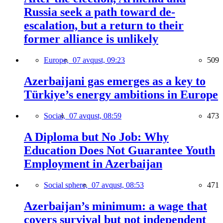
Russia seek a path toward de-
escalation, but a return to their
former alliance is unlikely
Europe,
07 avqust, 09:23
509
Azerbaijani gas emerges as a key to
Türkiye’s energy ambitions in Europe
Social,
07 avqust, 08:59
473
A Diploma but No Job: Why
Education Does Not Guarantee Youth
Employment in Azerbaijan
Social sphere,
07 avqust, 08:53
471
Azerbaijan’s minimum: a wage that
covers survival but not independent