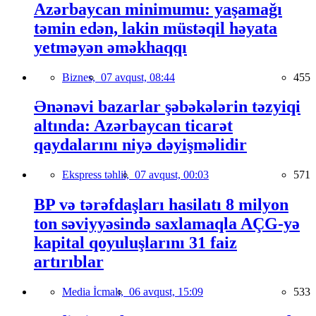
Azərbaycan minimumu: yaşamağı
təmin edən, lakin müstəqil həyata
yetməyən əməkhaqqı
Biznes,
07 avqust, 08:44
455
Ənənəvi bazarlar şəbəkələrin təzyiqi
altında: Azərbaycan ticarət
qaydalarını niyə dəyişməlidir
Ekspress təhlil,
07 avqust, 00:03
571
BP və tərəfdaşları hasilatı 8 milyon
ton səviyyəsində saxlamaqla AÇG-yə
kapital qoyuluşlarını 31 faiz
artırıblar
Media İcmalı,
06 avqust, 15:09
533