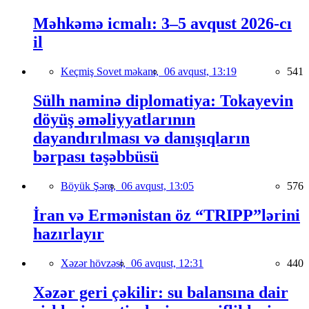
Məhkəmə icmalı: 3–5 avqust 2026-cı
il
Keçmiş Sovet məkanı,
06 avqust, 13:19
541
Sülh naminə diplomatiya: Tokayevin
döyüş əməliyyatlarının
dayandırılması və danışıqların
bərpası təşəbbüsü
Böyük Şərq,
06 avqust, 13:05
576
İran və Ermənistan öz “TRIPP”lərini
hazırlayır
Xəzər hövzəsi,
06 avqust, 12:31
440
Xəzər geri çəkilir: su balansına dair