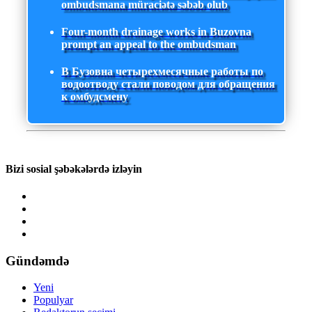
ombudsmana müraciətə səbəb olub
Four-month drainage works in Buzovna
prompt an appeal to the ombudsman
В Бузовна четырехмесячные работы по
водоотводу стали поводом для обращения
к омбудсмену
Bizi sosial şəbəkələrdə izləyin
Gündəmdə
Yeni
Populyar