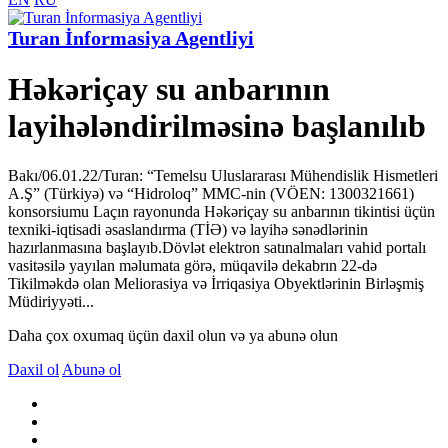
Turan İnformasiya Agentliyi
Həkəriçay su anbarının
layihələndirilməsinə başlanılıb
Bakı/06.01.22/Turan: “Temelsu Uluslararası Mühendislik Hismetleri
A.Ş” (Türkiyə) və “Hidroloq” MMC-nin (VÖEN: 1300321661)
konsorsiumu Laçın rayonunda Həkəriçay su anbarının tikintisi üçün
texniki-iqtisadi əsaslandırma (TİƏ) və layihə sənədlərinin
hazırlanmasına başlayıb.Dövlət elektron satınalmaları vahid portalı
vasitəsilə yayılan məlumata görə, müqavilə dekabrın 22-də
Tikilməkdə olan Meliorasiya və İrriqasiya Obyektlərinin Birləşmiş
Müdiriyyəti...
Daha çox oxumaq üçün daxil olun və ya abunə olun
Daxil ol
Abunə ol