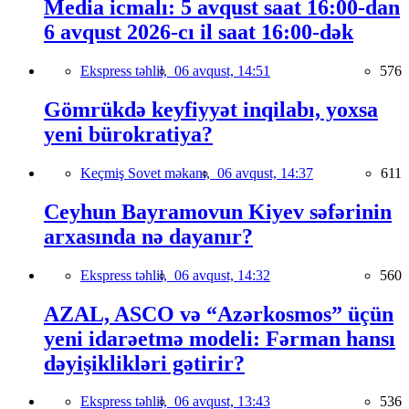
Media icmalı: 5 avqust saat 16:00-dan
6 avqust 2026-cı il saat 16:00-dək
Ekspress təhlil,
06 avqust, 14:51
576
Gömrükdə keyfiyyət inqilabı, yoxsa
yeni bürokratiya?
Keçmiş Sovet məkanı,
06 avqust, 14:37
611
Ceyhun Bayramovun Kiyev səfərinin
arxasında nə dayanır?
Ekspress təhlil,
06 avqust, 14:32
560
AZAL, ASCO və “Azərkosmos” üçün
yeni idarəetmə modeli: Fərman hansı
dəyişiklikləri gətirir?
Ekspress təhlil,
06 avqust, 13:43
536