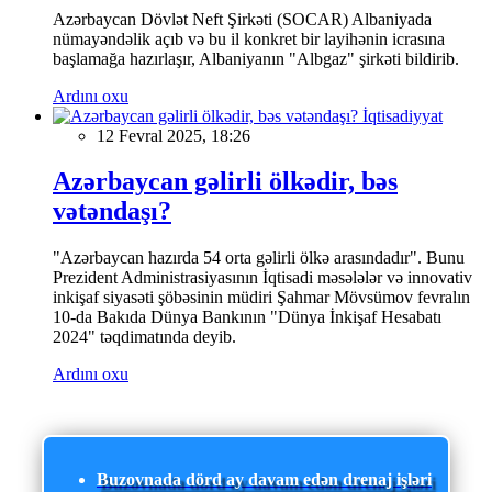
Azərbaycan Dövlət Neft Şirkəti (SOCAR) Albaniyada
nümayəndəlik açıb və bu il konkret bir layihənin icrasına
başlamağa hazırlaşır, Albaniyanın "Albgaz" şirkəti bildirib.
Ardını oxu
İqtisadiyyat
12 Fevral 2025, 18:26
Azərbaycan gəlirli ölkədir, bəs
vətəndaşı?
"Azərbaycan hazırda 54 orta gəlirli ölkə arasındadır". Bunu
Prezident Administrasiyasının İqtisadi məsələlər və innovativ
inkişaf siyasəti şöbəsinin müdiri Şahmar Mövsümov fevralın
10-da Bakıda Dünya Bankının "Dünya İnkişaf Hesabatı
2024" təqdimatında deyib.
Ardını oxu
Buzovnada dörd ay davam edən drenaj işləri