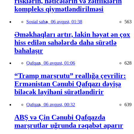
risklərin, nəticələrin və zəifliklərin
kompleks qiymətləndirilməsi
Sosial sahə,
06 avqust, 01:38
563
Əməkhaqları artır, lakin həyat ən çox
hiss edilən sahələrdə daha sürətlə
bahalaşır
Qafqaz,
06 avqust, 01:06
628
“Tramp marşrutu” reallığa çevrilir:
Ermənistan Cənubi Qafqazı dəyişə
biləcək layihəni sürətləndirir
Qafqaz,
06 avqust, 00:32
639
ABŞ və Çin Cənubi Qafqazda
marşrutlar uğrunda rəqabət aparır