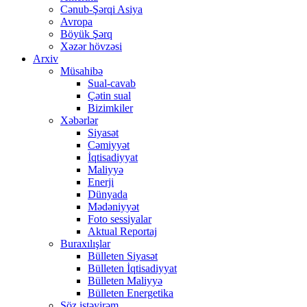
Cənub-Şərqi Asiya
Avropa
Böyük Şərq
Xəzər hövzəsi
Arxiv
Müsahibə
Sual-cavab
Çətin sual
Bizimkiler
Xəbərlər
Siyasət
Cəmiyyət
İqtisadiyyat
Maliyyə
Enerji
Dünyada
Mədəniyyət
Foto sessiyalar
Aktual Reportaj
Buraxılışlar
Bülleten Siyasət
Bülleten İqtisadiyyat
Bülleten Maliyyə
Bülleten Energetika
Söz istəyirəm