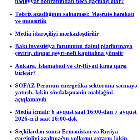
nəqliyyat böhranından necə qaçmaq olar?
Təbriz azadlığının salnaməsi: Məşrutə hərəkatı
və müasirlik
Media idarəçiliyi mərkəzləşdirilir
Bakı investisiya forumunu daimi platformaya
çevirir, diqqət qeyri-neft kapitalına yönəlir
Ankara, İslamabad və Ər-Riyad kimə qarşı
birləşir?
SOFAZ Perunun energetika sektoruna sərmayə
yatırıb, lakin sövdələşmənin məbləğini
açıqlamayıb
Media icmalı: 6 avqust saat 16:00-dan 7 avqust
2026-cı il saat 16:00-dək
Seçkilərdən sonra Ermənistan və Rusiya
gərginliyi azaltmağın yollarını axtarır, lakin