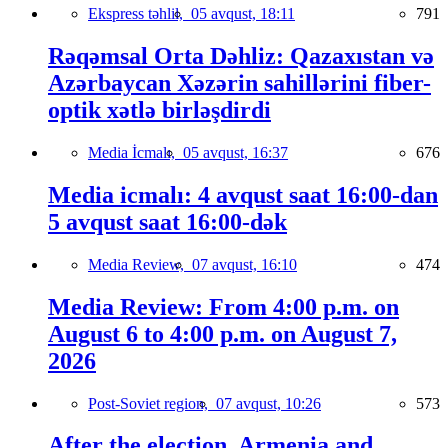
Ekspress təhlil,
05 avqust, 18:11
791
Rəqəmsal Orta Dəhliz: Qazaxıstan və
Azərbaycan Xəzərin sahillərini fiber-
optik xətlə birləşdirdi
Media İcmalı,
05 avqust, 16:37
676
Media icmalı: 4 avqust saat 16:00-dan
5 avqust saat 16:00-dək
Media Review,
07 avqust, 16:10
474
Media Review: From 4:00 p.m. on
August 6 to 4:00 p.m. on August 7,
2026
Post-Soviet region,
07 avqust, 10:26
573
After the election, Armenia and