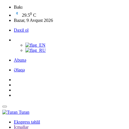
Bakı
0
29.5
C
Bazar, 9 Avqust 2026
Daxil ol
Abunə
Əlaqə
Turan
Ekspress təhlil
İcmallar