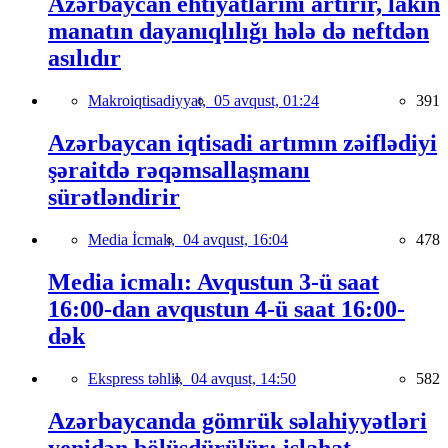
Azərbaycan ehtiyatlarını artırır, lakin
manatın dayanıqlılığı hələ də neftdən
asılıdır
Makroiqtisadiyyat,
05 avqust, 01:24
391
Azərbaycan iqtisadi artımın zəiflədiyi
şəraitdə rəqəmsallaşmanı
sürətləndirir
Media İcmalı,
04 avqust, 16:04
478
Media icmalı: Avqustun 3-ü saat
16:00-dan avqustun 4-ü saat 16:00-
dək
Ekspress təhlil,
04 avqust, 14:50
582
Azərbaycanda gömrük səlahiyyətləri
yenidən bölüşdürülür: islahat