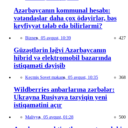
Azərbaycanın kommunal hesabı:
vətəndaşlar daha çox ödəyirlər, bəs
keyfiyyət tələb edə bilirlərmi?
Biznes,
05 avqust, 10:39
427
Güzəştlərin ləğvi Azərbaycanın
hibrid və elektromobil bazarında
istiqaməti dəyişib
Keçmiş Sovet məkanı,
05 avqust, 10:35
368
Wildberries anbarlarına zərbələr:
Ukrayna Rusiyaya təzyiqin yeni
istiqamətini açır
Maliyyə,
05 avqust, 01:28
500