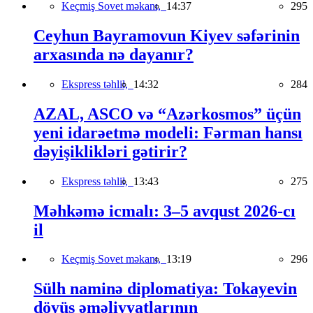
Keçmiş Sovet məkanı,
14:37
295
Ceyhun Bayramovun Kiyev səfərinin
arxasında nə dayanır?
Ekspress təhlil,
14:32
284
AZAL, ASCO və “Azərkosmos” üçün
yeni idarəetmə modeli: Fərman hansı
dəyişiklikləri gətirir?
Ekspress təhlil,
13:43
275
Məhkəmə icmalı: 3–5 avqust 2026-cı
il
Keçmiş Sovet məkanı,
13:19
296
Sülh naminə diplomatiya: Tokayevin
döyüş əməliyyatlarının