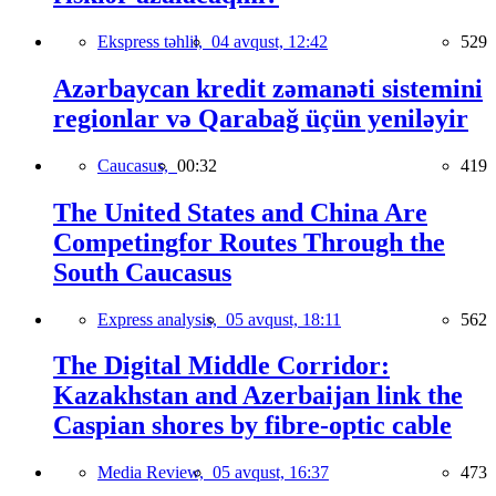
Ekspress təhlil,
04 avqust, 12:42
529
Azərbaycan kredit zəmanəti sistemini
regionlar və Qarabağ üçün yeniləyir
Caucasus,
00:32
419
The United States and China Are
Competingfor Routes Through the
South Caucasus
Express analysis,
05 avqust, 18:11
562
The Digital Middle Corridor:
Kazakhstan and Azerbaijan link the
Caspian shores by fibre-optic cable
Media Review,
05 avqust, 16:37
473