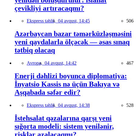
çevikliyi artıracaqmı?
Ekspress təhlil,
04 avqust, 14:45
506
Azərbaycan bazar təmərküzləşməsini
yeni qaydalarla ölçəcək — əsas sınaq
tətbiq olacaq
Avropa,
04 avqust, 14:42
467
Enerji dəhlizi boyunca diplomatiya:
İnyatsio Kassis nə üçün Bakıya və
Aşqabada səfər edir?
Ekspress təhlil,
04 avqust, 14:38
528
İstehsalat qəzalarına qarşı yeni
sığorta modeli: sistem yenilənir,
risklər azalacaqmı?