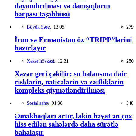
dayandırılması və danışıqların
bərpası təşəbbüsü
Böyük Şərq,
13:05
279
İran və Ermənistan öz “TRIPP”lərini
hazırlayır
Xəzər hövzəsi,
12:31
250
Xəzər geri çəkilir: su balansına dair
risklərin, nəticələrin və zəifliklərin
kompleks qiymətləndirilməsi
Sosial sahə,
01:38
348
Əməkhaqları artır, lakin həyat ən çox
hiss edilən sahələrdə daha sürətlə
bahalaşır