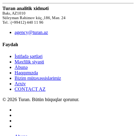
Turan analitik xidməti
Bakı, AZ1010
Süleyman Rəhimov küç.,186, Mən. 24
Tel.: (+99412) 440 11 96
agency@turan.az
Faydalı
İstifadə şərtləri
Məxfilik siyasti
Abunə
Haqqımızda
Bizim mütəxəssislərimiz
Arxiv
CONTACT AZ
© 2026 Turan. Bütün hüquqlar qorunur.