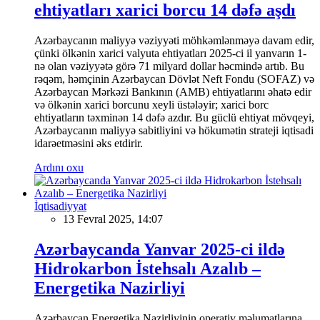
ehtiyatları xarici borcu 14 dəfə aşdı
Azərbaycanın maliyyə vəziyyəti möhkəmlənməyə davam edir,
çünki ölkənin xarici valyuta ehtiyatları 2025-ci il yanvarın 1-
nə olan vəziyyətə görə 71 milyard dollar həcmində artıb. Bu
rəqəm, həmçinin Azərbaycan Dövlət Neft Fondu (SOFAZ) və
Azərbaycan Mərkəzi Bankının (AMB) ehtiyatlarını əhatə edir
və ölkənin xarici borcunu xeyli üstələyir; xarici borc
ehtiyatların təxminən 14 dəfə azdır. Bu güclü ehtiyat mövqeyi,
Azərbaycanın maliyyə sabitliyini və hökumətin strateji iqtisadi
idarəetməsini əks etdirir.
Ardını oxu
İqtisadiyyat
13 Fevral 2025, 14:07
Azərbaycanda Yanvar 2025-ci ildə
Hidrokarbon İstehsalı Azalıb –
Energetika Nazirliyi
Azərbaycan Energetika Nazirliyinin operativ məlumatlarına