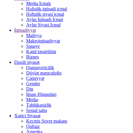
Media İcmalı
Həftəlik iqtisadi icmal
Həftəlik siyasi icmal
Aylıq İqtisadi İcmal
Aylıq Siyasi İcmal
İqtisadiyyat
Maliyyə
Makroiqtisadiyyat
Sənaye
Kənd təsərrüfatı
Biznes
Daxili siyasət
Qanunvericilik
Dövlət quruculuğu
Cəmiyyət
Gender
Din
İnsan Hüquqları
Media
Təhlükəsizlik
Sosial sahə
Xarici Siyasət
Keçmiş Sovet məkanı
Qafqaz
Amerika