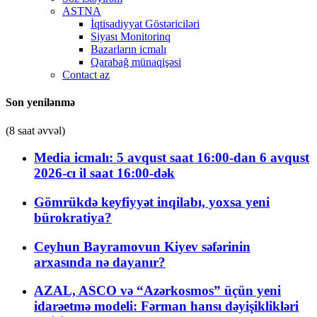
ASTNA
İqtisadiyyat Göstəriciləri
Siyası Monitorinq
Bazarların icmalı
Qarabağ münaqişəsi
Contact az
Son yenilənmə
(8 saat əvvəl)
Media icmalı: 5 avqust saat 16:00-dan 6 avqust
2026-cı il saat 16:00-dək
Gömrükdə keyfiyyət inqilabı, yoxsa yeni
bürokratiya?
Ceyhun Bayramovun Kiyev səfərinin
arxasında nə dayanır?
AZAL, ASCO və “Azərkosmos” üçün yeni
idarəetmə modeli: Fərman hansı dəyişiklikləri