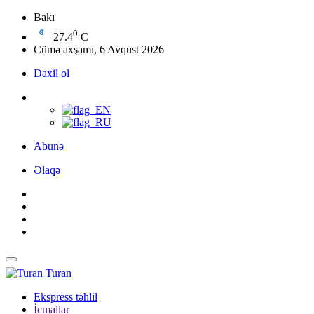
Bakı
0
27.4
C
Cümə axşamı, 6 Avqust 2026
Daxil ol
Abunə
Əlaqə
Turan
Ekspress təhlil
İcmallar