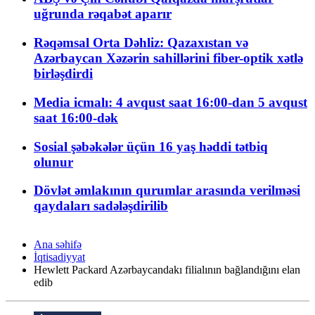
uğrunda rəqabət aparır
Rəqəmsal Orta Dəhliz: Qazaxıstan və
Azərbaycan Xəzərin sahillərini fiber-optik xətlə
birləşdirdi
Media icmalı: 4 avqust saat 16:00-dan 5 avqust
saat 16:00-dək
Sosial şəbəkələr üçün 16 yaş həddi tətbiq
olunur
Dövlət əmlakının qurumlar arasında verilməsi
qaydaları sadələşdirilib
Ana səhifə
İqtisadiyyat
Hewlett Packard Azərbaycandakı filialının bağlandığını elan
edib