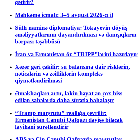
gətirir?
Məhkəmə icmalı: 3–5 avqust 2026-cı il
Sülh naminə diplomatiya: Tokayevin döyüş
əməliyyatlarının dayandırılması və danışıqların
bərpası təşəbbüsü
İran və Ermənistan öz “TRIPP”lərini hazırlayır
Xəzər geri çəkilir: su balansına dair risklərin,
nəticələrin və zəifliklərin kompleks
qiymətləndirilməsi
Əməkhaqları artır, lakin həyat ən çox hiss
edilən sahələrdə daha sürətlə bahalaşır
“Tramp marşrutu” reallığa çevrilir:
Ermənistan Cənubi Qafqazı dəyişə biləcək
layihəni sürətləndirir
ABŞ və Çin Cənubi Qafqazda marşrutlar