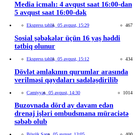
Media icmalı: 4 avqust saat 16:00-dan
5 avqust saat 16:00-dək
Ekspress təhlil,
05 avqust, 15:29
467
Sosial şəbəkələr üçün 16 yaş həddi
tətbiq olunur
Ekspress təhlil,
05 avqust, 15:12
434
Dövlət əmlakının qurumlar arasında
verilməsi qaydaları sadələşdirilib
Cəmiyyət,
05 avqust, 14:30
1014
Buzovnada dörd ay davam edən
drenaj işləri ombudsmana müraciətə
səbəb olub
Böyük Şərq,
05 avqust, 13:05
400