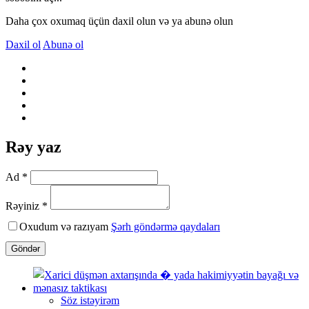
Daha çox oxumaq üçün daxil olun və ya abunə olun
Daxil ol
Abunə ol
Rəy yaz
Ad *
Rəyiniz *
Oxudum və razıyam
Şərh göndərmə qaydaları
Göndər
Söz istəyirəm