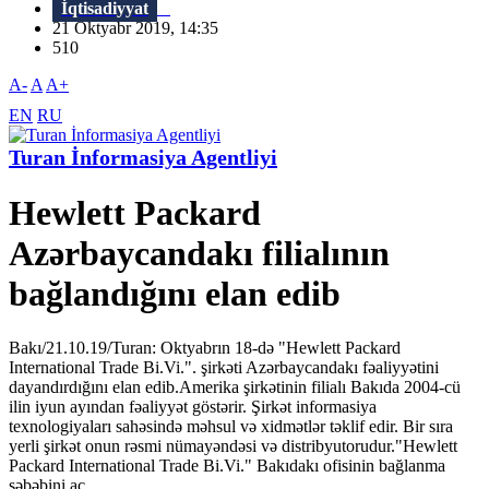
İqtisadiyyat
21 Oktyabr 2019, 14:35
510
A-
A
A+
EN
RU
Turan İnformasiya Agentliyi
Hewlett Packard
Azərbaycandakı filialının
bağlandığını elan edib
Bakı/21.10.19/Turan: Oktyabrın 18-də "Hewlett Packard
International Trade Bi.Vi.". şirkəti Azərbaycandakı fəaliyyətini
dayandırdığını elan edib.Amerika şirkətinin filialı Bakıda 2004-cü
ilin iyun ayından fəaliyyət göstərir. Şirkət informasiya
texnologiyaları sahəsində məhsul və xidmətlər təklif edir. Bir sıra
yerli şirkət onun rəsmi nümayəndəsi və distribyutorudur."Hewlett
Packard International Trade Bi.Vi." Bakıdakı ofisinin bağlanma
səbəbini aç...