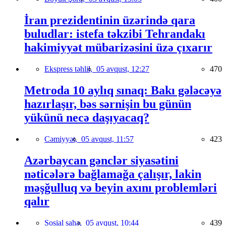
İran prezidentinin üzərində qara
buludlar: istefa təkzibi Tehrandakı
hakimiyyət mübarizəsini üzə çıxarır
Ekspress təhlil,
05 avqust, 12:27
470
Metroda 10 aylıq sınaq: Bakı gələcəyə
hazırlaşır, bəs sərnişin bu günün
yükünü necə daşıyacaq?
Cəmiyyət,
05 avqust, 11:57
423
Azərbaycan gənclər siyasətini
nəticələrə bağlamağa çalışır, lakin
məşğulluq və beyin axını problemləri
qalır
Sosial sahə,
05 avqust, 10:44
439