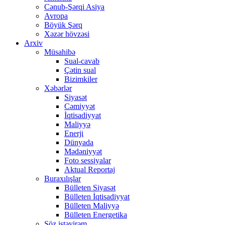
Cənub-Şərqi Asiya
Avropa
Böyük Şərq
Xəzər hövzəsi
Arxiv
Müsahibə
Sual-cavab
Çətin sual
Bizimkiler
Xəbərlər
Siyasət
Cəmiyyət
İqtisadiyyat
Maliyyə
Enerji
Dünyada
Mədəniyyət
Foto sessiyalar
Aktual Reportaj
Buraxılışlar
Bülleten Siyasət
Bülleten İqtisadiyyat
Bülleten Maliyyə
Bülleten Energetika
Söz istəyirəm