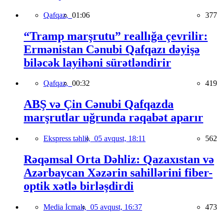
Qafqaz,
01:06
377
“Tramp marşrutu” reallığa çevrilir:
Ermənistan Cənubi Qafqazı dəyişə
biləcək layihəni sürətləndirir
Qafqaz,
00:32
419
ABŞ və Çin Cənubi Qafqazda
marşrutlar uğrunda rəqabət aparır
Ekspress təhlil,
05 avqust, 18:11
562
Rəqəmsal Orta Dəhliz: Qazaxıstan və
Azərbaycan Xəzərin sahillərini fiber-
optik xətlə birləşdirdi
Media İcmalı,
05 avqust, 16:37
473