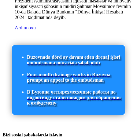
Prezident Administrasiyasının İqtisadi məsələlər və innovativ
inkişaf siyasəti şöbəsinin müdiri Şahmar Mövsümov fevralın
10-da Bakıda Dünya Bankının "Dünya İnkişaf Hesabatı
2024" təqdimatında deyib.
Ardını oxu
Buzovnada dörd ay davam edən drenaj işləri
ombudsmana müraciətə səbəb olub
Four-month drainage works in Buzovna
prompt an appeal to the ombudsman
В Бузовна четырехмесячные работы по
водоотводу стали поводом для обращения
к омбудсмену
Bizi sosial şəbəkələrdə izləyin