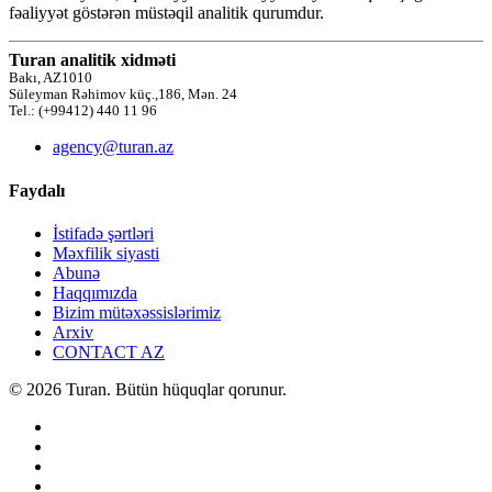
fəaliyyət göstərən müstəqil analitik qurumdur.
Turan analitik xidməti
Bakı, AZ1010
Süleyman Rəhimov küç.,186, Mən. 24
Tel.: (+99412) 440 11 96
agency@turan.az
Faydalı
İstifadə şərtləri
Məxfilik siyasti
Abunə
Haqqımızda
Bizim mütəxəssislərimiz
Arxiv
CONTACT AZ
© 2026 Turan. Bütün hüquqlar qorunur.