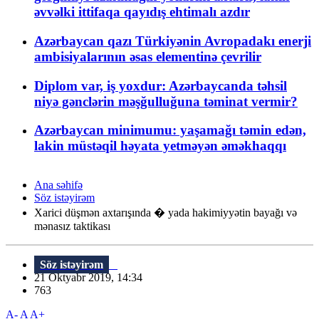
əvvəlki ittifaqa qayıdış ehtimalı azdır
Azərbaycan qazı Türkiyənin Avropadakı enerji
ambisiyalarının əsas elementinə çevrilir
Diplom var, iş yoxdur: Azərbaycanda təhsil
niyə gənclərin məşğulluğuna təminat vermir?
Azərbaycan minimumu: yaşamağı təmin edən,
lakin müstəqil həyata yetməyən əməkhaqqı
Ana səhifə
Söz istəyirəm
Xarici düşmən axtarışında � yada hakimiyyətin bayağı və
mənasız taktikası
Söz istəyirəm
21 Oktyabr 2019, 14:34
763
A-
A
A+