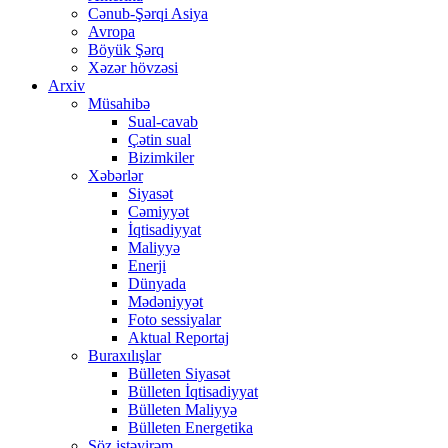
Cənub-Şərqi Asiya
Avropa
Böyük Şərq
Xəzər hövzəsi
Arxiv
Müsahibə
Sual-cavab
Çətin sual
Bizimkiler
Xəbərlər
Siyasət
Cəmiyyət
İqtisadiyyat
Maliyyə
Enerji
Dünyada
Mədəniyyət
Foto sessiyalar
Aktual Reportaj
Buraxılışlar
Bülleten Siyasət
Bülleten İqtisadiyyat
Bülleten Maliyyə
Bülleten Energetika
Söz istəyirəm