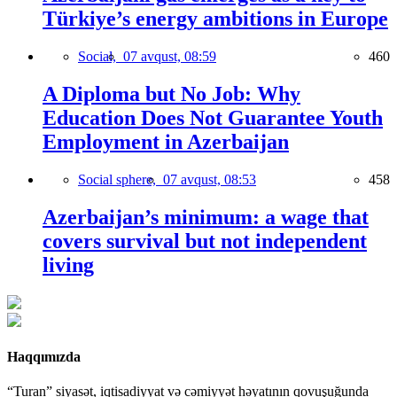
Türkiye’s energy ambitions in Europe
Social,
07 avqust, 08:59
460
A Diploma but No Job: Why
Education Does Not Guarantee Youth
Employment in Azerbaijan
Social sphere,
07 avqust, 08:53
458
Azerbaijan’s minimum: a wage that
covers survival but not independent
living
Haqqımızda
“Turan” siyasət, iqtisadiyyat və cəmiyyət həyatının qovuşuğunda