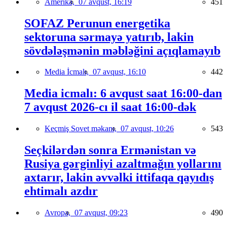
Amerika,
07 avqust, 16:19
451
SOFAZ Perunun energetika
sektoruna sərmayə yatırıb, lakin
sövdələşmənin məbləğini açıqlamayıb
Media İcmalı,
07 avqust, 16:10
442
Media icmalı: 6 avqust saat 16:00-dan
7 avqust 2026-cı il saat 16:00-dək
Keçmiş Sovet məkanı,
07 avqust, 10:26
543
Seçkilərdən sonra Ermənistan və
Rusiya gərginliyi azaltmağın yollarını
axtarır, lakin əvvəlki ittifaqa qayıdış
ehtimalı azdır
Avropa,
07 avqust, 09:23
490