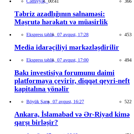
Cəmiyyət,
00:41
366
Təbriz azadlığının salnaməsi:
Məşrutə hərəkatı və müasirlik
Ekspress təhlil,
07 avqust, 17:28
453
Media idarəçiliyi mərkəzləşdirilir
Ekspress təhlil,
07 avqust, 17:00
494
Bakı investisiya forumunu daimi
platformaya çevirir, diqqət qeyri-neft
kapitalına yönəlir
Böyük Şərq,
07 avqust, 16:27
522
Ankara, İslamabad və Ər-Riyad kimə
qarşı birləşir?