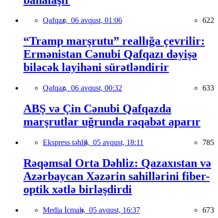
Qafqaz,
06 avqust, 01:06
622
“Tramp marşrutu” reallığa çevrilir:
Ermənistan Cənubi Qafqazı dəyişə
biləcək layihəni sürətləndirir
Qafqaz,
06 avqust, 00:32
633
ABŞ və Çin Cənubi Qafqazda
marşrutlar uğrunda rəqabət aparır
Ekspress təhlil,
05 avqust, 18:11
785
Rəqəmsal Orta Dəhliz: Qazaxıstan və
Azərbaycan Xəzərin sahillərini fiber-
optik xətlə birləşdirdi
Media İcmalı,
05 avqust, 16:37
673