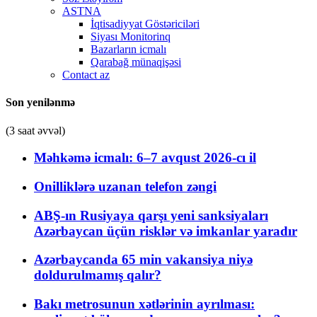
ASTNA
İqtisadiyyat Göstəriciləri
Siyası Monitorinq
Bazarların icmalı
Qarabağ münaqişəsi
Contact az
Son yenilənmə
(3 saat əvvəl)
Məhkəmə icmalı: 6–7 avqust 2026-cı il
Onilliklərə uzanan telefon zəngi
ABŞ-ın Rusiyaya qarşı yeni sanksiyaları
Azərbaycan üçün risklər və imkanlar yaradır
Azərbaycanda 65 min vakansiya niyə
doldurulmamış qalır?
Bakı metrosunun xətlərinin ayrılması: