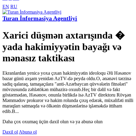
EN
RU
Turan İnformasiya Agentliyi
Xarici düşmən axtarışında �
yada hakimiyyətin bayağı və
mənasız taktikası
Ekranlardan yenicə yoxa çıxan hakimiyyətin ideoloqu Əli Həsənov
bazar günü axşam yenidən AzTV-də peyda oldu.O, ənənəvi tərzinə
sadiq qalaraq, tamaşaçılara "anti-Azərbaycan qüvvələrin fitnələri"
mövzusunda zəhlətökən mühazirə oxuub.Heç bir dəlil və fakt
göstərmədən, Həsənov, onunla birlikdə isə AzTV direktoru Rövşən
Məmmədov prokuror və hakim rolunda çıxış edərək, müxalifəti milli
maraqları satmaqda və ölkənin düşmənlərinə işləməkdə ittiham
edib.B...
Daha çox oxumaq üçün daxil olun və ya abunə olun
Daxil ol
Abunə ol