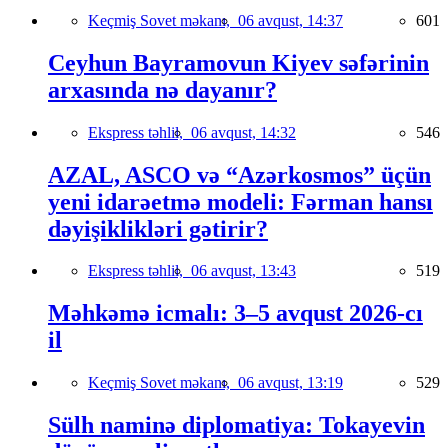
Keçmiş Sovet məkanı,
06 avqust, 14:37
601
Ceyhun Bayramovun Kiyev səfərinin
arxasında nə dayanır?
Ekspress təhlil,
06 avqust, 14:32
546
AZAL, ASCO və “Azərkosmos” üçün
yeni idarəetmə modeli: Fərman hansı
dəyişiklikləri gətirir?
Ekspress təhlil,
06 avqust, 13:43
519
Məhkəmə icmalı: 3–5 avqust 2026-cı
il
Keçmiş Sovet məkanı,
06 avqust, 13:19
529
Sülh naminə diplomatiya: Tokayevin