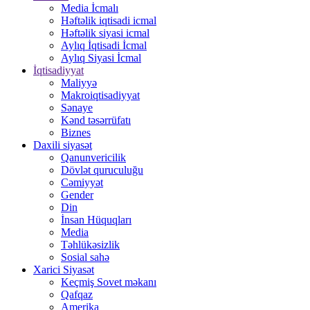
Media İcmalı
Həftəlik iqtisadi icmal
Həftəlik siyasi icmal
Aylıq İqtisadi İcmal
Aylıq Siyasi İcmal
İqtisadiyyat
Maliyyə
Makroiqtisadiyyat
Sənaye
Kənd təsərrüfatı
Biznes
Daxili siyasət
Qanunvericilik
Dövlət quruculuğu
Cəmiyyət
Gender
Din
İnsan Hüquqları
Media
Təhlükəsizlik
Sosial sahə
Xarici Siyasət
Keçmiş Sovet məkanı
Qafqaz
Amerika