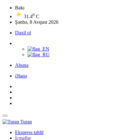
Bakı
0
31.4
C
Şənbə, 8 Avqust 2026
Daxil ol
Abunə
Əlaqə
Turan
Ekspress təhlil
İcmallar