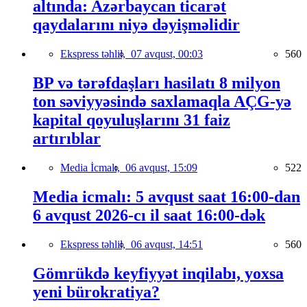
altında: Azərbaycan ticarət
qaydalarını niyə dəyişməlidir
Ekspress təhlil,
07 avqust, 00:03
560
BP və tərəfdaşları hasilatı 8 milyon
ton səviyyəsində saxlamaqla AÇG-yə
kapital qoyuluşlarını 31 faiz
artırıblar
Media İcmalı,
06 avqust, 15:09
522
Media icmalı: 5 avqust saat 16:00-dan
6 avqust 2026-cı il saat 16:00-dək
Ekspress təhlil,
06 avqust, 14:51
560
Gömrükdə keyfiyyət inqilabı, yoxsa
yeni bürokratiya?