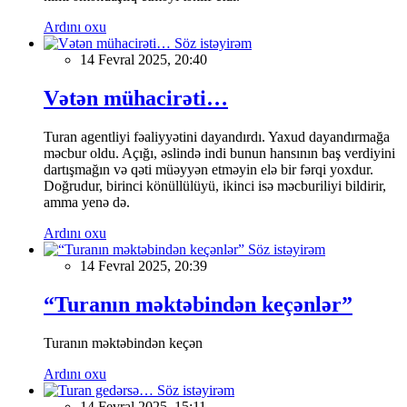
Ardını oxu
Söz istəyirəm
14 Fevral 2025, 20:40
Vətən mühacirəti…
Turan agentliyi fəaliyyətini dayandırdı. Yaxud dayandırmağa
məcbur oldu. Açığı, əslində indi bunun hansının baş verdiyini
dartışmağın və qəti müəyyən etməyin elə bir fərqi yoxdur.
Doğrudur, birinci könüllülüyü, ikinci isə məcburiliyi bildirir,
amma yenə də.
Ardını oxu
Söz istəyirəm
14 Fevral 2025, 20:39
“Turanın məktəbindən keçənlər”
Turanın məktəbindən keçən
Ardını oxu
Söz istəyirəm
14 Fevral 2025, 15:11