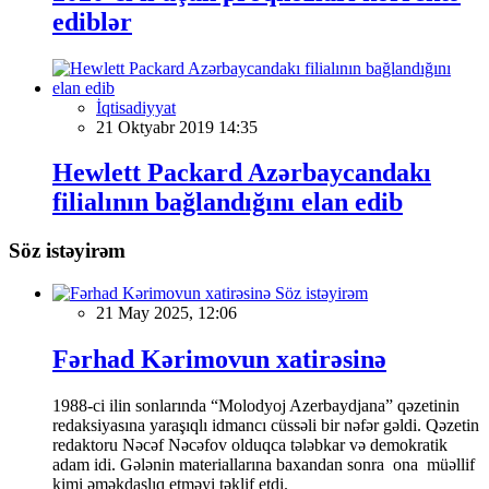
ediblər
İqtisadiyyat
21 Oktyabr 2019 14:35
Hewlett Packard Azərbaycandakı
filialının bağlandığını elan edib
Söz istəyirəm
Söz istəyirəm
21 May 2025, 12:06
Fərhad Kərimovun xatirəsinə
1988-ci ilin sonlarında “Molodyoj Azerbaydjana” qəzetinin
redaksiyasına yaraşıqlı idmancı cüssəli bir nəfər gəldi. Qəzetin
redaktoru Nəcəf Nəcəfov olduqca tələbkar və demokratik
adam idi. Gələnin materiallarına baxandan sonra ona müəllif
kimi əməkdaşlıq etməyi təklif etdi.