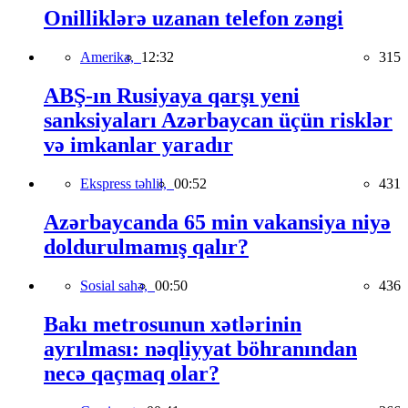
Onilliklərə uzanan telefon zəngi
Amerika,
12:32
315
ABŞ-ın Rusiyaya qarşı yeni
sanksiyaları Azərbaycan üçün risklər
və imkanlar yaradır
Ekspress təhlil,
00:52
431
Azərbaycanda 65 min vakansiya niyə
doldurulmamış qalır?
Sosial sahə,
00:50
436
Bakı metrosunun xətlərinin
ayrılması: nəqliyyat böhranından
necə qaçmaq olar?