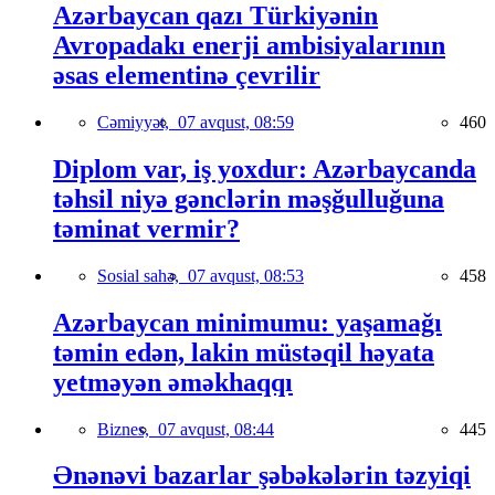
Azərbaycan qazı Türkiyənin
Avropadakı enerji ambisiyalarının
əsas elementinə çevrilir
Cəmiyyət,
07 avqust, 08:59
460
Diplom var, iş yoxdur: Azərbaycanda
təhsil niyə gənclərin məşğulluğuna
təminat vermir?
Sosial sahə,
07 avqust, 08:53
458
Azərbaycan minimumu: yaşamağı
təmin edən, lakin müstəqil həyata
yetməyən əməkhaqqı
Biznes,
07 avqust, 08:44
445
Ənənəvi bazarlar şəbəkələrin təzyiqi