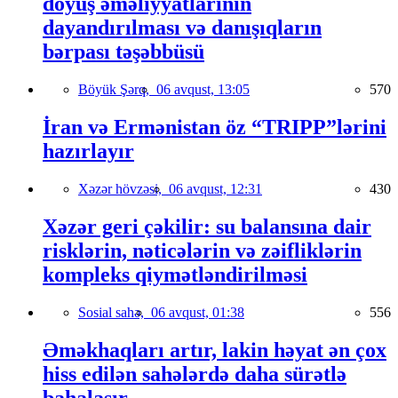
döyüş əməliyyatlarının
dayandırılması və danışıqların
bərpası təşəbbüsü
Böyük Şərq,
06 avqust, 13:05
570
İran və Ermənistan öz “TRIPP”lərini
hazırlayır
Xəzər hövzəsi,
06 avqust, 12:31
430
Xəzər geri çəkilir: su balansına dair
risklərin, nəticələrin və zəifliklərin
kompleks qiymətləndirilməsi
Sosial sahə,
06 avqust, 01:38
556
Əməkhaqları artır, lakin həyat ən çox
hiss edilən sahələrdə daha sürətlə
bahalaşır