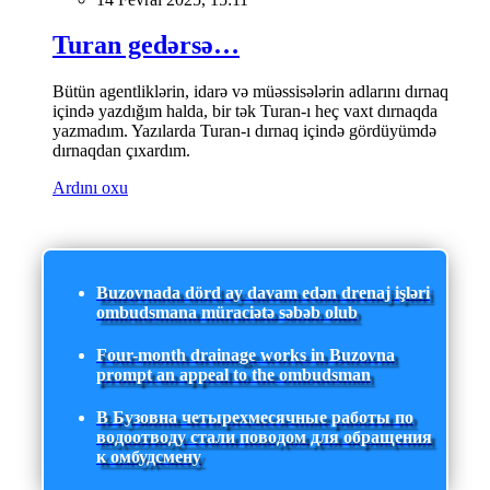
Turan gedərsə…
Bütün agentliklərin, idarə və müəssisələrin adlarını dırnaq
içində yazdığım halda, bir tək Turan-ı heç vaxt dırnaqda
yazmadım. Yazılarda Turan-ı dırnaq içində gördüyümdə
dırnaqdan çıxardım.
Ardını oxu
Buzovnada dörd ay davam edən drenaj işləri
ombudsmana müraciətə səbəb olub
Four-month drainage works in Buzovna
prompt an appeal to the ombudsman
В Бузовна четырехмесячные работы по
водоотводу стали поводом для обращения
к омбудсмену