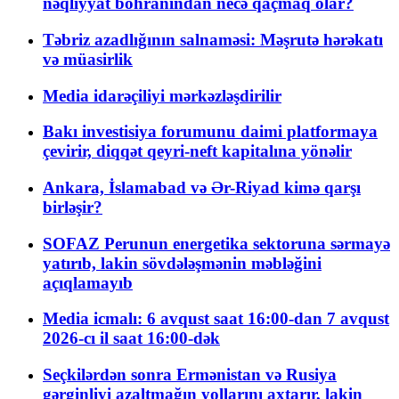
nəqliyyat böhranından necə qaçmaq olar?
Təbriz azadlığının salnaməsi: Məşrutə hərəkatı
və müasirlik
Media idarəçiliyi mərkəzləşdirilir
Bakı investisiya forumunu daimi platformaya
çevirir, diqqət qeyri-neft kapitalına yönəlir
Ankara, İslamabad və Ər-Riyad kimə qarşı
birləşir?
SOFAZ Perunun energetika sektoruna sərmayə
yatırıb, lakin sövdələşmənin məbləğini
açıqlamayıb
Media icmalı: 6 avqust saat 16:00-dan 7 avqust
2026-cı il saat 16:00-dək
Seçkilərdən sonra Ermənistan və Rusiya
gərginliyi azaltmağın yollarını axtarır, lakin