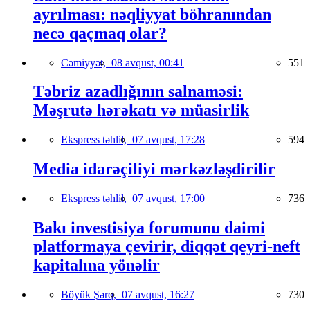
ayrılması: nəqliyyat böhranından
necə qaçmaq olar?
Cəmiyyət,
08 avqust, 00:41
551
Təbriz azadlığının salnaməsi:
Məşrutə hərəkatı və müasirlik
Ekspress təhlil,
07 avqust, 17:28
594
Media idarəçiliyi mərkəzləşdirilir
Ekspress təhlil,
07 avqust, 17:00
736
Bakı investisiya forumunu daimi
platformaya çevirir, diqqət qeyri-neft
kapitalına yönəlir
Böyük Şərq,
07 avqust, 16:27
730