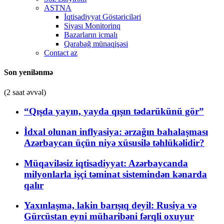
ASTNA
İqtisadiyyat Göstəriciləri
Siyası Monitorinq
Bazarların icmalı
Qarabağ münaqişəsi
Contact az
Son yenilənmə
(2 saat əvvəl)
“Qışda yayın, yayda qışın tədarükünü gör”
İdxal olunan inflyasiya: ərzağın bahalaşması
Azərbaycan üçün niyə xüsusilə təhlükəlidir?
Müqaviləsiz iqtisadiyyat: Azərbaycanda
milyonlarla işçi təminat sistemindən kənarda
qalır
Yaxınlaşma, lakin barışıq deyil: Rusiya və
Gürcüstan eyni müharibəni fərqli oxuyur