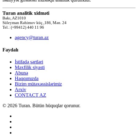
Turan analitik xidməti
Bakı, AZ1010
Süleyman Rəhimov küç.,186, Mən. 24
Tel.: (+99412) 440 11 96
agency@turan.az
Faydalı
İstifadə şərtləri
Məxfilik siyasti
Abunə
Haqqımızda
Bizim mütəxəssislərimiz
Arxiv
CONTACT AZ
© 2026 Turan. Bütün hüquqlar qorunur.