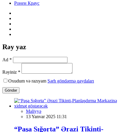
Ронен Краус
Rəy yaz
Ad *
Rəyiniz *
Oxudum və razıyam
Şərh göndərmə qaydaları
Göndər
Maliyyə
13 Yanvar 2025 11:31
“Paşa Sığorta” Ərazi Tikinti-