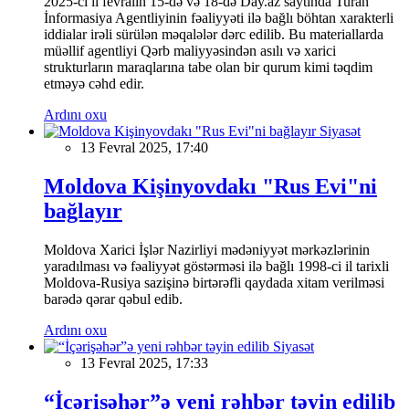
2025-ci il fevralın 15-də və 18-də Day.az saytında Turan
İnformasiya Agentliyinin fəaliyyəti ilə bağlı böhtan xarakterli
iddialar irəli sürülən məqalələr dərc edilib. Bu materiallarda
müəllif agentliyi Qərb maliyyəsindən asılı və xarici
strukturların maraqlarına tabe olan bir qurum kimi təqdim
etməyə cəhd edir.
Ardını oxu
Siyasət
13 Fevral 2025, 17:40
Moldova Kişinyovdakı "Rus Evi"ni
bağlayır
Moldova Xarici İşlər Nazirliyi mədəniyyət mərkəzlərinin
yaradılması və fəaliyyət göstərməsi ilə bağlı 1998-ci il tarixli
Moldova-Rusiya sazişinə birtərəfli qaydada xitam verilməsi
barədə qərar qəbul edib.
Ardını oxu
Siyasət
13 Fevral 2025, 17:33
“İçərişəhər”ə yeni rəhbər təyin edilib