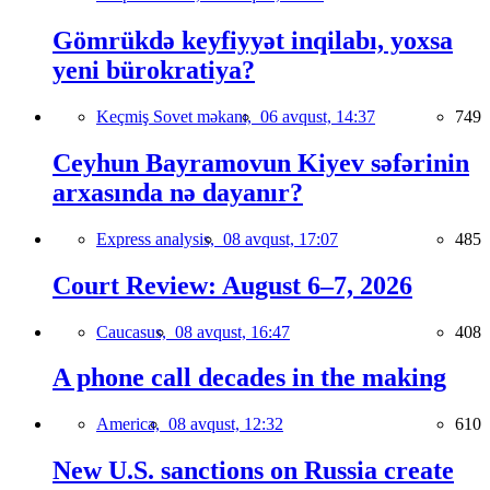
Gömrükdə keyfiyyət inqilabı, yoxsa
yeni bürokratiya?
Keçmiş Sovet məkanı,
06 avqust, 14:37
749
Ceyhun Bayramovun Kiyev səfərinin
arxasında nə dayanır?
Express analysis,
08 avqust, 17:07
485
Court Review: August 6–7, 2026
Caucasus,
08 avqust, 16:47
408
A phone call decades in the making
America,
08 avqust, 12:32
610
New U.S. sanctions on Russia create