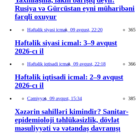
Rusiya və Gürcüstan eyni müharibəni
fərqli oxuyur
Həftəlik siyasi icmal,
09 avqust, 22:20
365
Həftəlik siyasi icmal: 3–9 avqust
2026-cı il
Həftəlik iqtisadi icmal,
09 avqust, 22:18
366
Həftəlik iqtisadi icmal: 2–9 avqust
2026-cı il
Cəmiyyət,
09 avqust, 15:34
385
Xəzərin sahilləri kimindir? Sanitar-
epidemioloji təhlükəsizlik, dövlət
məsuliyyəti və vətəndaş davranışı