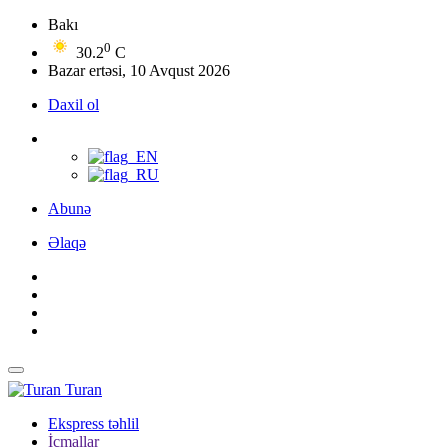
Bakı
0
30.2
C
Bazar ertəsi, 10 Avqust 2026
Daxil ol
Abunə
Əlaqə
Turan
Ekspress təhlil
İcmallar