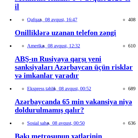
il
Qafqaz,
08 avqust, 16:47
408
Onilliklərə uzanan telefon zəngi
Amerika,
08 avqust, 12:32
610
ABŞ-ın Rusiyaya qarşı yeni
sanksiyaları Azərbaycan üçün risklər
və imkanlar yaradır
Ekspress təhlil,
08 avqust, 00:52
689
Azərbaycanda 65 min vakansiya niyə
doldurulmamış qalır?
Sosial sahə,
08 avqust, 00:50
636
Bakı metrosunun xətlərinin