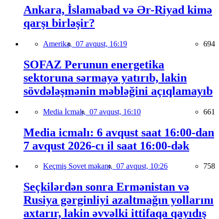
Ankara, İslamabad və Ər-Riyad kimə
qarşı birləşir?
Amerika,
07 avqust, 16:19
694
SOFAZ Perunun energetika
sektoruna sərmayə yatırıb, lakin
sövdələşmənin məbləğini açıqlamayıb
Media İcmalı,
07 avqust, 16:10
661
Media icmalı: 6 avqust saat 16:00-dan
7 avqust 2026-cı il saat 16:00-dək
Keçmiş Sovet məkanı,
07 avqust, 10:26
758
Seçkilərdən sonra Ermənistan və
Rusiya gərginliyi azaltmağın yollarını
axtarır, lakin əvvəlki ittifaqa qayıdış