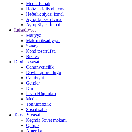
Media İcmalı
Həftəlik iqtisadi icmal
Həftəlik siyasi icmal
Aylıq İqtisadi İcmal
Aylıq Siyasi İcmal
İqtisadiyyat
Maliyyə
Makroiqtisadiyyat
Sənaye
Kənd təsərrüfatı
Biznes
Daxili siyasət
Qanunvericilik
Dövlət quruculuğu
Cəmiyyət
Gender
Din
İnsan Hüquqları
Media
Təhlükəsizlik
Sosial sahə
Xarici Siyasət
Keçmiş Sovet məkanı
Qafqaz
Amerika