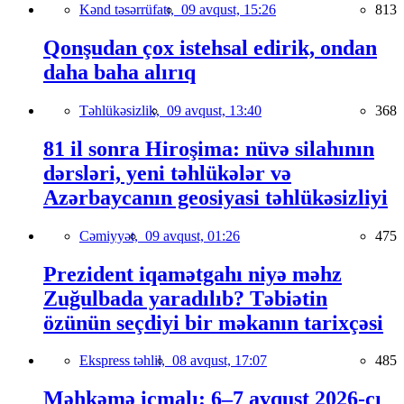
Kənd təsərrüfatı,
09 avqust, 15:26
813
Qonşudan çox istehsal edirik, ondan
daha baha alırıq
Təhlükəsizlik,
09 avqust, 13:40
368
81 il sonra Hiroşima: nüvə silahının
dərsləri, yeni təhlükələr və
Azərbaycanın geosiyasi təhlükəsizliyi
Cəmiyyət,
09 avqust, 01:26
475
Prezident iqamətgahı niyə məhz
Zuğulbada yaradılıb? Təbiətin
özünün seçdiyi bir məkanın tarixçəsi
Ekspress təhlil,
08 avqust, 17:07
485
Məhkəmə icmalı: 6–7 avqust 2026-cı