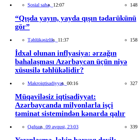
Sosial sahə,
12:07
148
“Qışda yayın, yayda qışın tədarükünü
gör”
Təhlükəsizlik,
11:37
158
İdxal olunan inflyasiya: ərzağın
bahalaşması Azərbaycan üçün niyə
xüsusilə təhlükəlidir?
Makroiqtisadiyyat,
00:16
327
Müqaviləsiz iqtisadiyyat:
Azərbaycanda milyonlarla işçi
təminat sistemindən kənarda qalır
Qafqaz,
09 avqust, 23:03
339
Yaxınlaşma, lakin barışıq deyil: