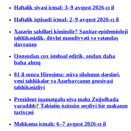
Həftəlik siyasi icmal: 3–9 avqust 2026-cı il
Həftəlik iqtisadi icmal: 2–9 avqust 2026-cı il
Xəzərin sahilləri kimindir? Sanitar-epidemioloji
təhlükəsizlik, dövlət məsuliyyəti və vətəndaş
davranışı
Qonşudan çox istehsal edirik, ondan daha
baha alırıq
81 il sonra Hiroşima: nüvə silahının dərsləri,
yeni təhlükələr və Azərbaycanın geosiyasi
təhlükəsizliyi
Prezident iqamətgahı niyə məhz Zuğulbada
yaradılıb? Təbiətin özünün seçdiyi bir məkanın
tarixçəsi
Məhkəmə icmalı: 6–7 avqust 2026-cı il