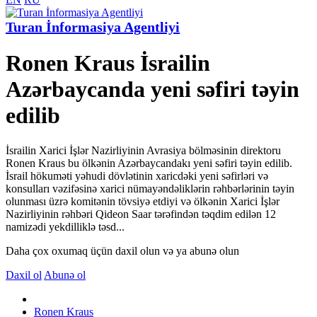
Turan İnformasiya Agentliyi
Ronen Kraus İsrailin
Azərbaycanda yeni səfiri təyin
edilib
İsrailin Xarici İşlər Nazirliyinin Avrasiya bölməsinin direktoru
Ronen Kraus bu ölkənin Azərbaycandakı yeni səfiri təyin edilib.
İsrail hökuməti yəhudi dövlətinin xaricdəki yeni səfirləri və
konsulları vəzifəsinə xarici nümayəndəliklərin rəhbərlərinin təyin
olunması üzrə komitənin tövsiyə etdiyi və ölkənin Xarici İşlər
Nazirliyinin rəhbəri Qideon Saar tərəfindən təqdim edilən 12
namizədi yekdilliklə təsd...
Daha çox oxumaq üçün daxil olun və ya abunə olun
Daxil ol
Abunə ol
Ronen Kraus