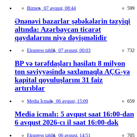
Biznes,
07 avqust, 08:44
599
Ənənəvi bazarlar şəbəkələrin təzyiqi
altında: Azərbaycan ticarət
qaydalarını niyə dəyişməlidir
Ekspress təhlil,
07 avqust, 00:03
732
BP və tərəfdaşları hasilatı 8 milyon
ton səviyyəsində saxlamaqla AÇG-yə
kapital qoyuluşlarını 31 faiz
artırıblar
Media İcmalı,
06 avqust, 15:09
659
Media icmalı: 5 avqust saat 16:00-dan
6 avqust 2026-cı il saat 16:00-dək
Ekspress təhlil,
06 avqust, 14:51
705