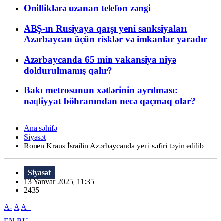
Onilliklərə uzanan telefon zəngi
ABŞ-ın Rusiyaya qarşı yeni sanksiyaları
Azərbaycan üçün risklər və imkanlar yaradır
Azərbaycanda 65 min vakansiya niyə
doldurulmamış qalır?
Bakı metrosunun xətlərinin ayrılması:
nəqliyyat böhranından necə qaçmaq olar?
Ana səhifə
Siyasət
Ronen Kraus İsrailin Azərbaycanda yeni səfiri təyin edilib
Siyasət
13 Yanvar 2025, 11:35
2435
A-
A
A+
EN
RU