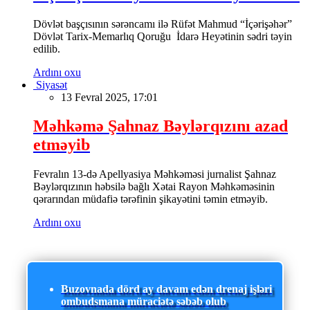
Dövlət başçısının sərəncamı ilə Rüfət Mahmud “İçərişəhər”
Dövlət Tarix-Memarlıq Qoruğu İdarə Heyətinin sədri təyin
edilib.
Ardını oxu
Siyasət
13 Fevral 2025, 17:01
Məhkəmə Şahnaz Bəylərqızını azad
etməyib
Fevralın 13-də Apellyasiya Məhkəməsi jurnalist Şahnaz
Bəylərqızının həbsilə bağlı Xətai Rayon Məhkəməsinin
qərarından müdafiə tərəfinin şikayətini təmin etməyib.
Ardını oxu
Buzovnada dörd ay davam edən drenaj işləri
ombudsmana müraciətə səbəb olub