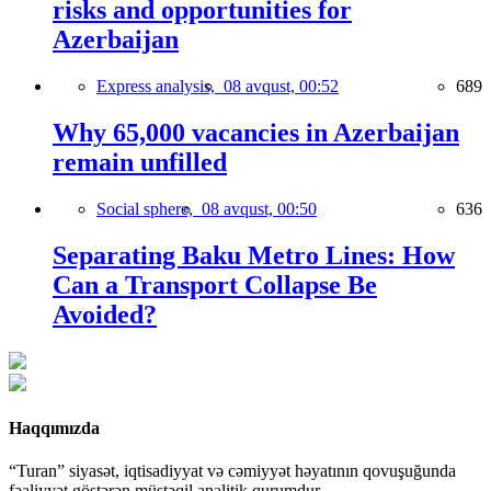
risks and opportunities for
Azerbaijan
Express analysis,
08 avqust, 00:52
689
Why 65,000 vacancies in Azerbaijan
remain unfilled
Social sphere,
08 avqust, 00:50
636
Separating Baku Metro Lines: How
Can a Transport Collapse Be
Avoided?
Haqqımızda
“Turan” siyasət, iqtisadiyyat və cəmiyyət həyatının qovuşuğunda
fəaliyyət göstərən müstəqil analitik qurumdur.