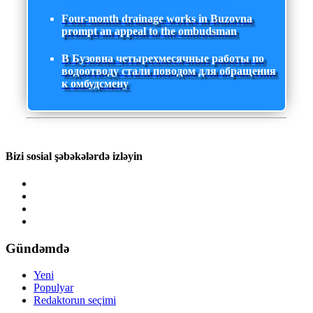
Four-month drainage works in Buzovna
prompt an appeal to the ombudsman
В Бузовна четырехмесячные работы по
водоотводу стали поводом для обращения
к омбудсмену
Bizi sosial şəbəkələrdə izləyin
Gündəmdə
Yeni
Populyar
Redaktorun seçimi