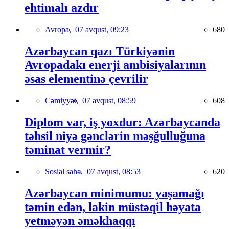
ehtimalı azdır
Avropa,
07 avqust, 09:23
680
Azərbaycan qazı Türkiyənin
Avropadakı enerji ambisiyalarının
əsas elementinə çevrilir
Cəmiyyət,
07 avqust, 08:59
608
Diplom var, iş yoxdur: Azərbaycanda
təhsil niyə gənclərin məşğulluğuna
təminat vermir?
Sosial sahə,
07 avqust, 08:53
620
Azərbaycan minimumu: yaşamağı
təmin edən, lakin müstəqil həyata
yetməyən əməkhaqqı