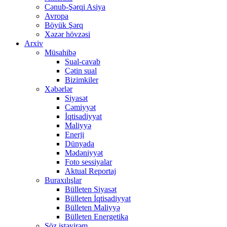
Cənub-Şərqi Asiya
Avropa
Böyük Şərq
Xəzər hövzəsi
Arxiv
Müsahibə
Sual-cavab
Çətin sual
Bizimkiler
Xəbərlər
Siyasət
Cəmiyyət
İqtisadiyyat
Maliyyə
Enerji
Dünyada
Mədəniyyət
Foto sessiyalar
Aktual Reportaj
Buraxılışlar
Bülleten Siyasət
Bülleten İqtisadiyyat
Bülleten Maliyyə
Bülleten Energetika
Söz istəyirəm