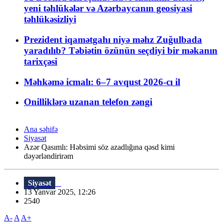
yeni təhlükələr və Azərbaycanın geosiyasi
təhlükəsizliyi
Prezident iqamətgahı niyə məhz Zuğulbada
yaradılıb? Təbiətin özünün seçdiyi bir məkanın
tarixçəsi
Məhkəmə icmalı: 6–7 avqust 2026-cı il
Onilliklərə uzanan telefon zəngi
Ana səhifə
Siyasət
Azər Qasımlı: Həbsimi söz azadlığına qəsd kimi
dəyərləndirirəm
Siyasət
13 Yanvar 2025, 12:26
2540
A-
A
A+