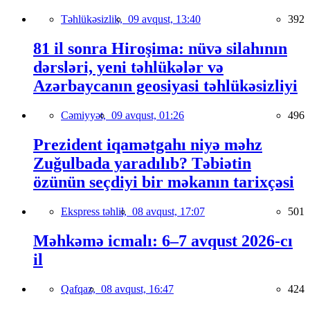
Təhlükəsizlik,
09 avqust, 13:40
392
81 il sonra Hiroşima: nüvə silahının
dərsləri, yeni təhlükələr və
Azərbaycanın geosiyasi təhlükəsizliyi
Cəmiyyət,
09 avqust, 01:26
496
Prezident iqamətgahı niyə məhz
Zuğulbada yaradılıb? Təbiətin
özünün seçdiyi bir məkanın tarixçəsi
Ekspress təhlil,
08 avqust, 17:07
501
Məhkəmə icmalı: 6–7 avqust 2026-cı
il
Qafqaz,
08 avqust, 16:47
424