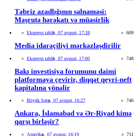
Təbriz azadlığının salnaməsi:
Məşrutə hərəkatı və müasirlik
Ekspress təhlil,
07 avqust, 17:28
609
Media idarəçiliyi mərkəzləşdirilir
Ekspress təhlil,
07 avqust, 17:00
748
Bakı investisiya forumunu daimi
platformaya çevirir, diqqət qeyri-neft
kapitalına yönəlir
Böyük Şərq,
07 avqust, 16:27
746
Ankara, İslamabad və Ər-Riyad kimə
qarşı birləşir?
Amerika,
07 avqust, 16:19
711