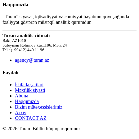
Haqqımızda
“Turan” siyasət, iqtisadiyyat və cəmiyyət həyatının qovuşuğunda
fəaliyyət göstərən müstəqil analitik qurumdur.
Turan analitik xidməti
Bakı, AZ1010
Süleyman Rəhimov küç.,186, Mən. 24
Tel.: (+99412) 440 11 96
agency@turan.az
Faydalı
İstifadə şərtləri
Məxfilik siyasti
Abunə
Haqqımızda
Bizim mütəxəssislərimiz
Arxiv
CONTACT AZ
© 2026 Turan. Bütün hüquqlar qorunur.