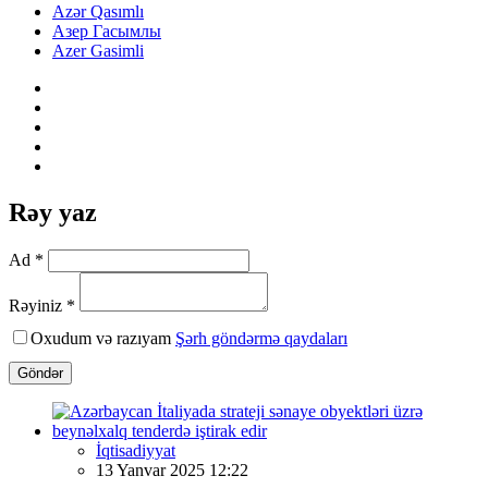
Azər Qasımlı
Азер Гасымлы
Azer Gasimli
Rəy yaz
Ad *
Rəyiniz *
Oxudum və razıyam
Şərh göndərmə qaydaları
Göndər
İqtisadiyyat
13 Yanvar 2025 12:22