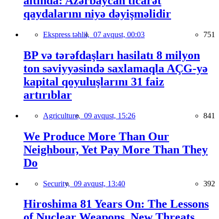
altında: Azərbaycan ticarət
qaydalarını niyə dəyişməlidir
Ekspress təhlil,
07 avqust, 00:03
751
BP və tərəfdaşları hasilatı 8 milyon
ton səviyyəsində saxlamaqla AÇG-yə
kapital qoyuluşlarını 31 faiz
artırıblar
Agriculture,
09 avqust, 15:26
841
We Produce More Than Our
Neighbour, Yet Pay More Than They
Do
Security,
09 avqust, 13:40
392
Hiroshima 81 Years On: The Lessons
of Nuclear Weapons, New Threats