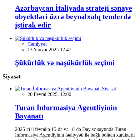
Azərbaycan İtaliyada strateji sənaye
obyektləri üzrə beynəlxalq tenderdə
iştirak edir
Cəmiyyət
13 Yanvar 2025 12:47
Şükürlük və naşükürlük seçimi
Siyasət
Siyasət
20 Fevral 2025, 12:00
Turan İnformasiya Agentliyinin
Bəyanatı
2025-ci il fevralın 15-də və 18-də Day.az saytında Turan
İnformasiya Agentliyinin fəaliyyəti ilə bağlı böhtan xarakterli