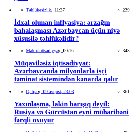
Təhlükəsizlik,
11:37
239
İdxal olunan inflyasiya: ərzağın
bahalaşması Azərbaycan üçün niyə
xüsusilə təhlükəlidir?
Makroiqtisadiyyat,
00:16
348
Müqaviləsiz iqtisadiyyat:
Azərbaycanda milyonlarla işçi
təminat sistemindən kənarda qalır
Qafqaz,
09 avqust, 23:03
361
Yaxınlaşma, lakin barışıq deyil:
Rusiya və Gürcüstan eyni müharibəni
fərqli oxuyur