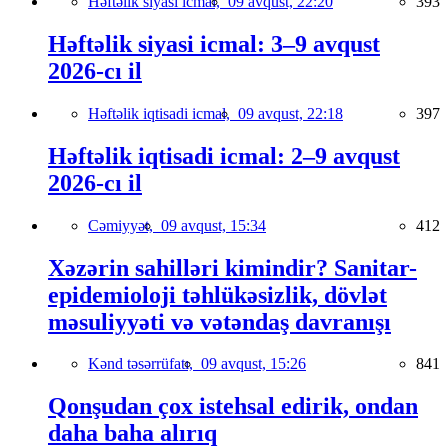
Həftəlik siyasi icmal,
09 avqust, 22:20
393
Həftəlik siyasi icmal: 3–9 avqust
2026-cı il
Həftəlik iqtisadi icmal,
09 avqust, 22:18
397
Həftəlik iqtisadi icmal: 2–9 avqust
2026-cı il
Cəmiyyət,
09 avqust, 15:34
412
Xəzərin sahilləri kimindir? Sanitar-
epidemioloji təhlükəsizlik, dövlət
məsuliyyəti və vətəndaş davranışı
Kənd təsərrüfatı,
09 avqust, 15:26
841
Qonşudan çox istehsal edirik, ondan
daha baha alırıq