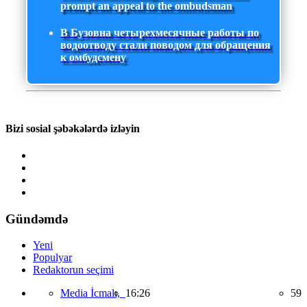
prompt an appeal to the ombudsman
В Бузовна четырехмесячные работы по
водоотводу стали поводом для обращения
к омбудсмену
Bizi sosial şəbəkələrdə izləyin
Gündəmdə
Yeni
Populyar
Redaktorun seçimi
Media İcmalı,
16:26
59