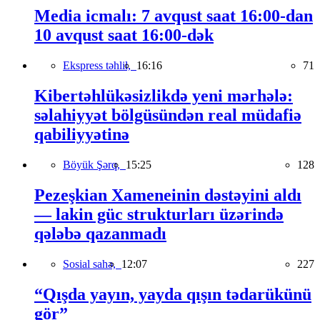
Media icmalı: 7 avqust saat 16:00-dan
10 avqust saat 16:00-dək
Ekspress təhlil,
16:16
71
Kibertəhlükəsizlikdə yeni mərhələ:
səlahiyyət bölgüsündən real müdafiə
qabiliyyətinə
Böyük Şərq,
15:25
128
Pezeşkian Xameneinin dəstəyini aldı
— lakin güc strukturları üzərində
qələbə qazanmadı
Sosial sahə,
12:07
227
“Qışda yayın, yayda qışın tədarükünü
gör”