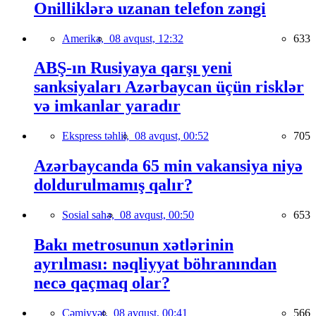
Onilliklərə uzanan telefon zəngi
Amerika,
08 avqust, 12:32
633
ABŞ-ın Rusiyaya qarşı yeni
sanksiyaları Azərbaycan üçün risklər
və imkanlar yaradır
Ekspress təhlil,
08 avqust, 00:52
705
Azərbaycanda 65 min vakansiya niyə
doldurulmamış qalır?
Sosial sahə,
08 avqust, 00:50
653
Bakı metrosunun xətlərinin
ayrılması: nəqliyyat böhranından
necə qaçmaq olar?
Cəmiyyət,
08 avqust, 00:41
566