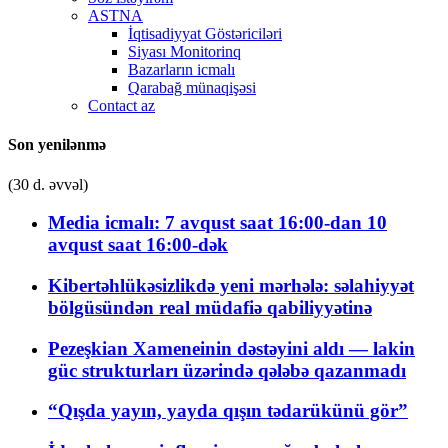
ASTNA
İqtisadiyyat Göstəriciləri
Siyası Monitorinq
Bazarların icmalı
Qarabağ münaqişəsi
Contact az
Son yenilənmə
(30 d. əvvəl)
Media icmalı: 7 avqust saat 16:00-dan 10
avqust saat 16:00-dək
Kibertəhlükəsizlikdə yeni mərhələ: səlahiyyət
bölgüsündən real müdafiə qabiliyyətinə
Pezeşkian Xameneinin dəstəyini aldı — lakin
güc strukturları üzərində qələbə qazanmadı
“Qışda yayın, yayda qışın tədarükünü gör”