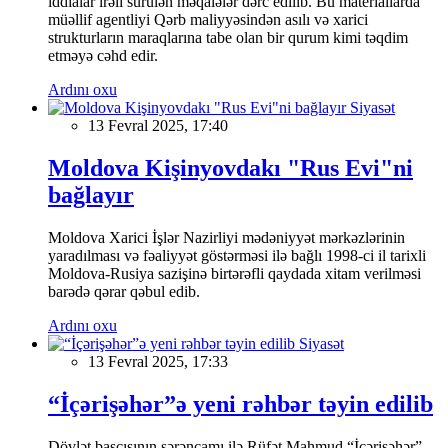
iddialar irəli sürülən məqalələr dərc edilib. Bu materiallarda
müəllif agentliyi Qərb maliyyəsindən asılı və xarici
strukturların maraqlarına tabe olan bir qurum kimi təqdim
etməyə cəhd edir.
Ardını oxu
Siyasət
13 Fevral 2025, 17:40
Moldova Kişinyovdakı "Rus Evi"ni
bağlayır
Moldova Xarici İşlər Nazirliyi mədəniyyət mərkəzlərinin
yaradılması və fəaliyyət göstərməsi ilə bağlı 1998-ci il tarixli
Moldova-Rusiya sazişinə birtərəfli qaydada xitam verilməsi
barədə qərar qəbul edib.
Ardını oxu
Siyasət
13 Fevral 2025, 17:33
“İçərişəhər”ə yeni rəhbər təyin edilib
Dövlət başçısının sərəncamı ilə Rüfət Mahmud “İçərişəhər”