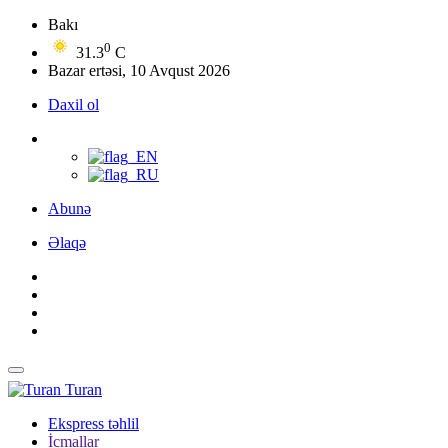
Bakı
0
31.3
C
Bazar ertəsi, 10 Avqust 2026
Daxil ol
Abunə
Əlaqə
Turan
Ekspress təhlil
İcmallar