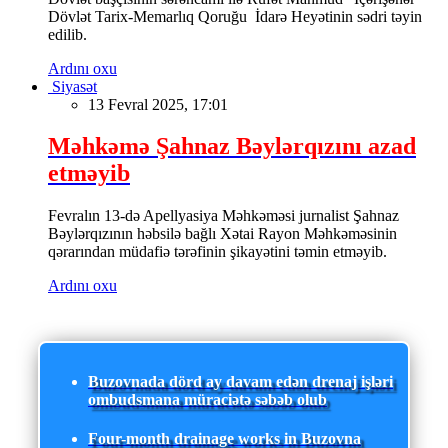
Dövlət Tarix-Memarlıq Qoruğu İdarə Heyətinin sədri təyin
edilib.
Ardını oxu
Siyasət
13 Fevral 2025, 17:01
Məhkəmə Şahnaz Bəylərqızını azad
etməyib
Fevralın 13-də Apellyasiya Məhkəməsi jurnalist Şahnaz
Bəylərqızının həbsilə bağlı Xətai Rayon Məhkəməsinin
qərarından müdafiə tərəfinin şikayətini təmin etməyib.
Ardını oxu
Buzovnada dörd ay davam edən drenaj işləri
ombudsmana müraciətə səbəb olub
Four-month drainage works in Buzovna