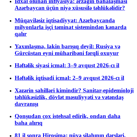
İdxal olunan inflyasiya: ərzağın bahalaşması
Azərbaycan üçün niyə xüsusilə təhlükəlidir?
Müqaviləsiz iqtisadiyyat: Azərbaycanda
milyonlarla işçi təminat sistemindən kənarda
qalır
Yaxınlaşma, lakin barışıq deyil: Rusiya və
Gürcüstan eyni müharibəni fərqli oxuyur
Həftəlik siyasi icmal: 3–9 avqust 2026-cı il
Həftəlik iqtisadi icmal: 2–9 avqust 2026-cı il
Xəzərin sahilləri kimindir? Sanitar-epidemioloji
təhlükəsizlik, dövlət məsuliyyəti və vətəndaş
davranışı
Qonşudan çox istehsal edirik, ondan daha
baha alırıq
81 il sonra Hiroşima: nüvə silahının dərsləri,