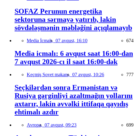
SOFAZ Perunun energetika
sektoruna sərmayə yatırıb, lakin
sövdələşmənin məbləğini açıqlamayıb
Media İcmalı,
07 avqust, 16:10
674
Media icmalı: 6 avqust saat 16:00-dan
7 avqust 2026-cı il saat 16:00-dək
Keçmiş Sovet məkanı,
07 avqust, 10:26
777
Seçkilərdən sonra Ermənistan və
Rusiya gərginliyi azaltmağın yollarını
axtarır, lakin əvvəlki ittifaqa qayıdış
ehtimalı azdır
Avropa,
07 avqust, 09:23
699