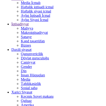
Media İcmalı
Həftəlik iqtisadi icmal
Həftəlik siyasi icmal
Aylıq İqtisadi İcmal
Aylıq Siyasi İcmal
İqtisadiyyat
Maliyyə
Makroiqtisadiyyat
Sənaye
Kənd təsərrüfatı
Biznes
Daxili siyasət
Qanunvericilik
Dövlət quruculuğu
Cəmiyyət
Gender
Din
İnsan Hüquqları
Media
Təhlükəsizlik
Sosial sahə
Xarici Siyasət
Keçmiş Sovet məkanı
Qafqaz
Amerika