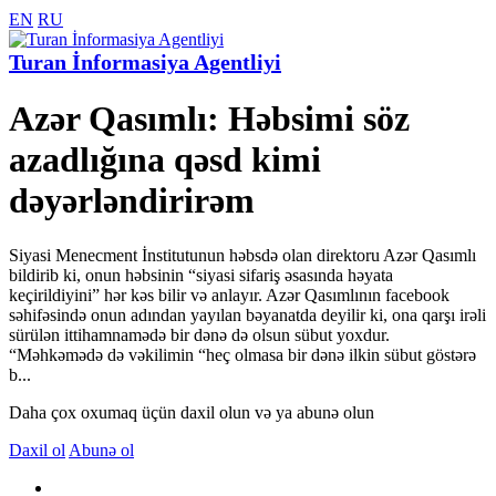
EN
RU
Turan İnformasiya Agentliyi
Azər Qasımlı: Həbsimi söz
azadlığına qəsd kimi
dəyərləndirirəm
Siyasi Menecment İnstitutunun həbsdə olan direktoru Azər Qasımlı
bildirib ki, onun həbsinin “siyasi sifariş əsasında həyata
keçirildiyini” hər kəs bilir və anlayır. Azər Qasımlının facebook
səhifəsində onun adından yayılan bəyanatda deyilir ki, ona qarşı irəli
sürülən ittihamnamədə bir dənə də olsun sübut yoxdur.
“Məhkəmədə də vəkilimin “heç olmasa bir dənə ilkin sübut göstərə
b...
Daha çox oxumaq üçün daxil olun və ya abunə olun
Daxil ol
Abunə ol