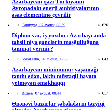
Azərbaycan qazı Türkiyənin
Avropadakı enerji ambisiyalarının
əsas elementinə çevrilir
Cəmiyyət,
07 avqust, 08:59
626
Diplom var, iş yoxdur: Azərbaycanda
təhsil niyə gənclərin məşğulluğuna
təminat vermir?
Sosial sahə,
07 avqust, 08:53
643
Azərbaycan minimumu: yaşamağı
təmin edən, lakin müstəqil həyata
yetməyən əməkhaqqı
Biznes,
07 avqust, 08:44
617
Ənənəvi bazarlar şəbəkələrin təzyiqi