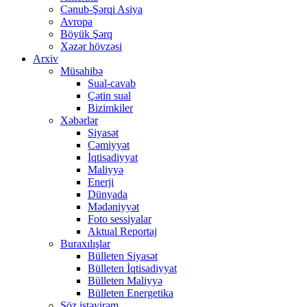
Cənub-Şərqi Asiya
Avropa
Böyük Şərq
Xəzər hövzəsi
Arxiv
Müsahibə
Sual-cavab
Çətin sual
Bizimkiler
Xəbərlər
Siyasət
Cəmiyyət
İqtisadiyyat
Maliyyə
Enerji
Dünyada
Mədəniyyət
Foto sessiyalar
Aktual Reportaj
Buraxılışlar
Bülleten Siyasət
Bülleten İqtisadiyyat
Bülleten Maliyyə
Bülleten Energetika
Söz istəyirəm