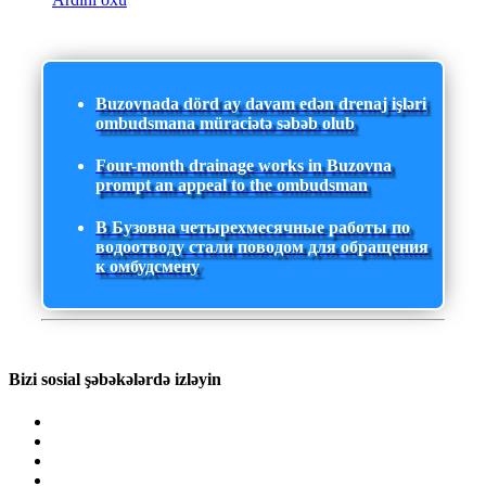
Buzovnada dörd ay davam edən drenaj işləri
ombudsmana müraciətə səbəb olub
Four-month drainage works in Buzovna
prompt an appeal to the ombudsman
В Бузовна четырехмесячные работы по
водоотводу стали поводом для обращения
к омбудсмену
Bizi sosial şəbəkələrdə izləyin