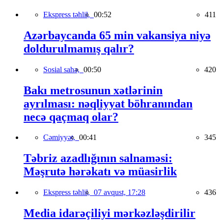
Ekspress təhlil,
00:52
411
Azərbaycanda 65 min vakansiya niyə
doldurulmamış qalır?
Sosial sahə,
00:50
420
Bakı metrosunun xətlərinin
ayrılması: nəqliyyat böhranından
necə qaçmaq olar?
Cəmiyyət,
00:41
345
Təbriz azadlığının salnaməsi:
Məşrutə hərəkatı və müasirlik
Ekspress təhlil,
07 avqust, 17:28
436
Media idarəçiliyi mərkəzləşdirilir