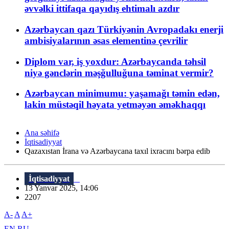
əvvəlki ittifaqa qayıdış ehtimalı azdır
Azərbaycan qazı Türkiyənin Avropadakı enerji
ambisiyalarının əsas elementinə çevrilir
Diplom var, iş yoxdur: Azərbaycanda təhsil
niyə gənclərin məşğulluğuna təminat vermir?
Azərbaycan minimumu: yaşamağı təmin edən,
lakin müstəqil həyata yetməyən əməkhaqqı
Ana səhifə
İqtisadiyyat
Qazaxıstan İrana və Azərbaycana taxıl ixracını bərpa edib
İqtisadiyyat
13 Yanvar 2025, 14:06
2207
A-
A
A+
EN
RU