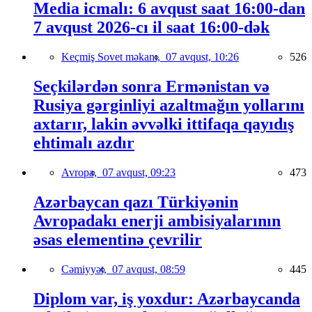
Media icmalı: 6 avqust saat 16:00-dan
7 avqust 2026-cı il saat 16:00-dək
Keçmiş Sovet məkanı,
07 avqust, 10:26
526
Seçkilərdən sonra Ermənistan və
Rusiya gərginliyi azaltmağın yollarını
axtarır, lakin əvvəlki ittifaqa qayıdış
ehtimalı azdır
Avropa,
07 avqust, 09:23
473
Azərbaycan qazı Türkiyənin
Avropadakı enerji ambisiyalarının
əsas elementinə çevrilir
Cəmiyyət,
07 avqust, 08:59
445
Diplom var, iş yoxdur: Azərbaycanda