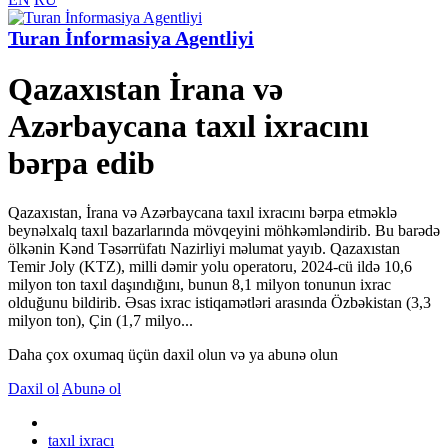
Turan İnformasiya Agentliyi
Qazaxıstan İrana və
Azərbaycana taxıl ixracını
bərpa edib
Qazaxıstan, İrana və Azərbaycana taxıl ixracını bərpa etməklə
beynəlxalq taxıl bazarlarında mövqeyini möhkəmləndirib. Bu barədə
ölkənin Kənd Təsərrüfatı Nazirliyi məlumat yayıb. Qazaxıstan
Temir Joly (KTZ), milli dəmir yolu operatoru, 2024-cü ildə 10,6
milyon ton taxıl daşındığını, bunun 8,1 milyon tonunun ixrac
olduğunu bildirib. Əsas ixrac istiqamətləri arasında Özbəkistan (3,3
milyon ton), Çin (1,7 milyo...
Daha çox oxumaq üçün daxil olun və ya abunə olun
Daxil ol
Abunə ol
taxıl ixracı