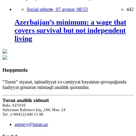
Social sphere,
07 avqust, 08:53
442
Azerbaijan’s minimum: a wage that
covers survival but not independent
living
Haqqımızda
“Turan” siyasət, iqtisadiyyat və cəmiyyət həyatının qovuşuğunda
fəaliyyət göstərən müstəqil analitik qurumdur.
Turan analitik xidməti
Bakı, AZ1010
Süleyman Rəhimov küç.,186, Mən. 24
Tel.: (+99412) 440 11 96
agency@turan.az