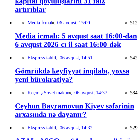
kapital qoyuluşlarını 31 faiz
artırıblar
Media İcmalı,
06 avqust, 15:09
512
Media icmalı: 5 avqust saat 16:00-dan
6 avqust 2026-cı il saat 16:00-dək
Ekspress təhlil,
06 avqust, 14:51
542
Gömrükdə keyfiyyət inqilabı, yoxsa
yeni bürokratiya?
Keçmiş Sovet məkanı,
06 avqust, 14:37
584
Ceyhun Bayramovun Kiyev səfərinin
arxasında nə dayanır?
Ekspress təhlil,
06 avqust, 14:32
529