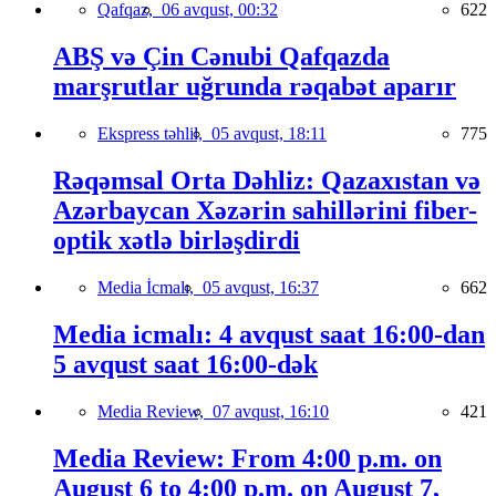
Qafqaz,
06 avqust, 00:32
622
ABŞ və Çin Cənubi Qafqazda
marşrutlar uğrunda rəqabət aparır
Ekspress təhlil,
05 avqust, 18:11
775
Rəqəmsal Orta Dəhliz: Qazaxıstan və
Azərbaycan Xəzərin sahillərini fiber-
optik xətlə birləşdirdi
Media İcmalı,
05 avqust, 16:37
662
Media icmalı: 4 avqust saat 16:00-dan
5 avqust saat 16:00-dək
Media Review,
07 avqust, 16:10
421
Media Review: From 4:00 p.m. on
August 6 to 4:00 p.m. on August 7,