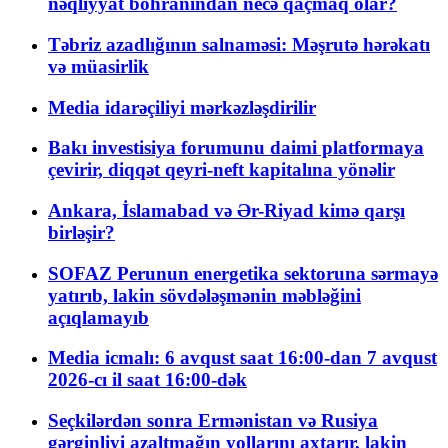
nəqliyyat böhranından necə qaçmaq olar?
Təbriz azadlığının salnaməsi: Məşrutə hərəkatı
və müasirlik
Media idarəçiliyi mərkəzləşdirilir
Bakı investisiya forumunu daimi platformaya
çevirir, diqqət qeyri-neft kapitalına yönəlir
Ankara, İslamabad və Ər-Riyad kimə qarşı
birləşir?
SOFAZ Perunun energetika sektoruna sərmayə
yatırıb, lakin sövdələşmənin məbləğini
açıqlamayıb
Media icmalı: 6 avqust saat 16:00-dan 7 avqust
2026-cı il saat 16:00-dək
Seçkilərdən sonra Ermənistan və Rusiya
gərginliyi azaltmağın yollarını axtarır, lakin