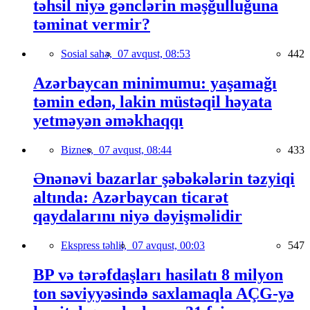
təhsil niyə gənclərin məşğulluğuna
təminat vermir?
Sosial sahə,
07 avqust, 08:53
442
Azərbaycan minimumu: yaşamağı
təmin edən, lakin müstəqil həyata
yetməyən əməkhaqqı
Biznes,
07 avqust, 08:44
433
Ənənəvi bazarlar şəbəkələrin təzyiqi
altında: Azərbaycan ticarət
qaydalarını niyə dəyişməlidir
Ekspress təhlil,
07 avqust, 00:03
547
BP və tərəfdaşları hasilatı 8 milyon
ton səviyyəsində saxlamaqla AÇG-yə