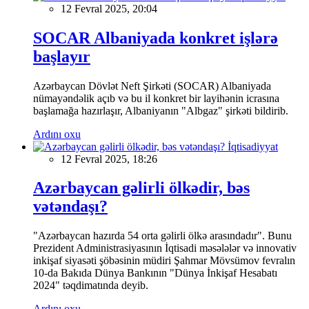
12 Fevral 2025, 20:04
SOCAR Albaniyada konkret işlərə
başlayır
Azərbaycan Dövlət Neft Şirkəti (SOCAR) Albaniyada
nümayəndəlik açıb və bu il konkret bir layihənin icrasına
başlamağa hazırlaşır, Albaniyanın "Albgaz" şirkəti bildirib.
Ardını oxu
İqtisadiyyat
12 Fevral 2025, 18:26
Azərbaycan gəlirli ölkədir, bəs
vətəndaşı?
"Azərbaycan hazırda 54 orta gəlirli ölkə arasındadır". Bunu
Prezident Administrasiyasının İqtisadi məsələlər və innovativ
inkişaf siyasəti şöbəsinin müdiri Şahmar Mövsümov fevralın
10-da Bakıda Dünya Bankının "Dünya İnkişaf Hesabatı
2024" təqdimatında deyib.
Ardını oxu