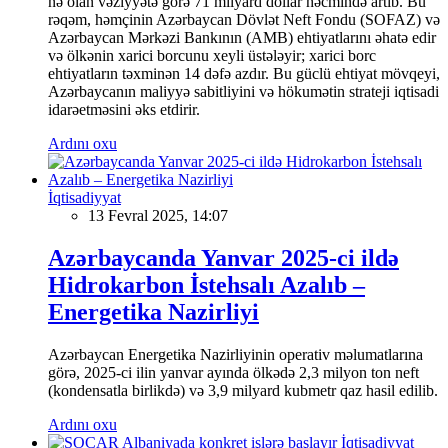
nə olan vəziyyətə görə 71 milyard dollar həcmində artıb. Bu
rəqəm, həmçinin Azərbaycan Dövlət Neft Fondu (SOFAZ) və
Azərbaycan Mərkəzi Bankının (AMB) ehtiyatlarını əhatə edir
və ölkənin xarici borcunu xeyli üstələyir; xarici borc
ehtiyatların təxminən 14 dəfə azdır. Bu güclü ehtiyat mövqeyi,
Azərbaycanın maliyyə sabitliyini və hökumətin strateji iqtisadi
idarəetməsini əks etdirir.
Ardını oxu
İqtisadiyyat
13 Fevral 2025, 14:07
Azərbaycanda Yanvar 2025-ci ildə
Hidrokarbon İstehsalı Azalıb –
Energetika Nazirliyi
Azərbaycan Energetika Nazirliyinin operativ məlumatlarına
görə, 2025-ci ilin yanvar ayında ölkədə 2,3 milyon ton neft
(kondensatla birlikdə) və 3,9 milyard kubmetr qaz hasil edilib.
Ardını oxu
İqtisadiyyat