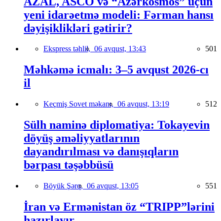
AZAL, ASCO və “Azərkosmos” üçün
yeni idarəetmə modeli: Fərman hansı
dəyişiklikləri gətirir?
Ekspress təhlil,
06 avqust, 13:43
501
Məhkəmə icmalı: 3–5 avqust 2026-cı
il
Keçmiş Sovet məkanı,
06 avqust, 13:19
512
Sülh naminə diplomatiya: Tokayevin
döyüş əməliyyatlarının
dayandırılması və danışıqların
bərpası təşəbbüsü
Böyük Şərq,
06 avqust, 13:05
551
İran və Ermənistan öz “TRIPP”lərini
hazırlayır