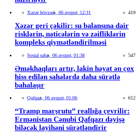
Xəzər hövzəsi,
06 avqust, 12:31
419
Xəzər geri çəkilir: su balansına dair
risklərin, nəticələrin və zəifliklərin
kompleks qiymətləndirilməsi
Sosial sahə,
06 avqust, 01:38
547
Əməkhaqları artır, lakin həyat ən çox
hiss edilən sahələrdə daha sürətlə
bahalaşır
Qafqaz,
06 avqust, 01:06
612
“Tramp marşrutu” reallığa çevrilir:
Ermənistan Cənubi Qafqazı dəyişə
biləcək layihəni sürətləndirir