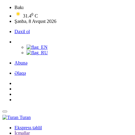
Bakı
0
31.4
C
Şənbə, 8 Avqust 2026
Daxil ol
Abunə
Əlaqə
Turan
Ekspress təhlil
İcmallar