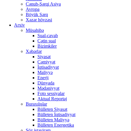
Cənub-Şərqi Asiya
Avropa
Böyük Şərq
Xəzər hövzəsi
Arxiv
Müsahibə
Sual-cavab
Çətin sual
Bizimkiler
Xəbərlər
Siyasət
Cəmiyyət
İqtisadiyyat
Maliyyə
Enerji
Dünyada
Mədəniyyət
Foto sessiyalar
Aktual Reportaj
Buraxılışlar
Bülleten Siyasət
Bülleten İqtisadiyyat
Bülleten Maliyyə
Bülleten Energetika
Söz istəyirəm