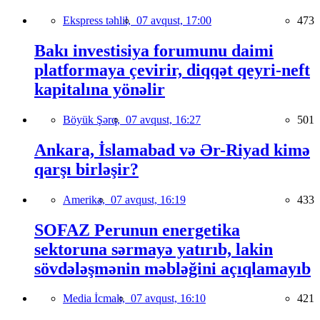
Ekspress təhlil,
07 avqust, 17:00
473
Bakı investisiya forumunu daimi
platformaya çevirir, diqqət qeyri-neft
kapitalına yönəlir
Böyük Şərq,
07 avqust, 16:27
501
Ankara, İslamabad və Ər-Riyad kimə
qarşı birləşir?
Amerika,
07 avqust, 16:19
433
SOFAZ Perunun energetika
sektoruna sərmayə yatırıb, lakin
sövdələşmənin məbləğini açıqlamayıb
Media İcmalı,
07 avqust, 16:10
421