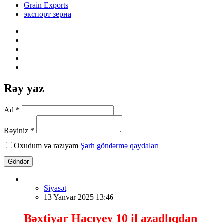
Grain Exports
экспорт зерна
Rəy yaz
Ad *
Rəyiniz *
Oxudum və razıyam
Şərh göndərmə qaydaları
Göndər
Siyasət
13 Yanvar 2025 13:46
Bəxtiyar Hacıyev 10 il azadlıqdan