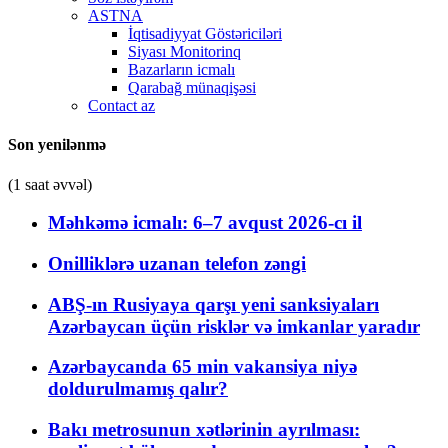
ASTNA
İqtisadiyyat Göstəriciləri
Siyası Monitorinq
Bazarların icmalı
Qarabağ münaqişəsi
Contact az
Son yenilənmə
(1 saat əvvəl)
Məhkəmə icmalı: 6–7 avqust 2026-cı il
Onilliklərə uzanan telefon zəngi
ABŞ-ın Rusiyaya qarşı yeni sanksiyaları
Azərbaycan üçün risklər və imkanlar yaradır
Azərbaycanda 65 min vakansiya niyə
doldurulmamış qalır?
Bakı metrosunun xətlərinin ayrılması: