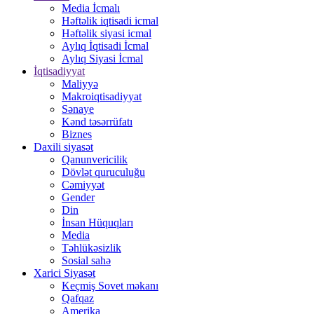
Media İcmalı
Həftəlik iqtisadi icmal
Həftəlik siyasi icmal
Aylıq İqtisadi İcmal
Aylıq Siyasi İcmal
İqtisadiyyat
Maliyyə
Makroiqtisadiyyat
Sənaye
Kənd təsərrüfatı
Biznes
Daxili siyasət
Qanunvericilik
Dövlət quruculuğu
Cəmiyyət
Gender
Din
İnsan Hüquqları
Media
Təhlükəsizlik
Sosial sahə
Xarici Siyasət
Keçmiş Sovet məkanı
Qafqaz
Amerika