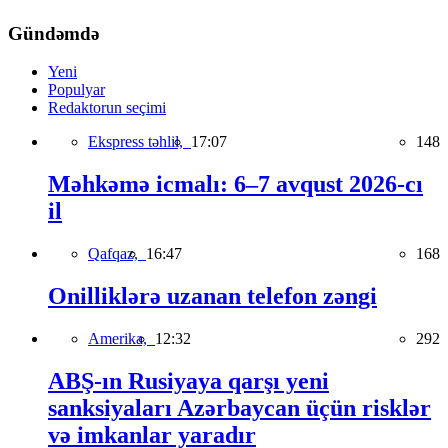
Gündəmdə
Yeni
Populyar
Redaktorun seçimi
Ekspress təhlil,
17:07
148
Məhkəmə icmalı: 6–7 avqust 2026-cı
il
Qafqaz,
16:47
168
Onilliklərə uzanan telefon zəngi
Amerika,
12:32
292
ABŞ-ın Rusiyaya qarşı yeni
sanksiyaları Azərbaycan üçün risklər
və imkanlar yaradır