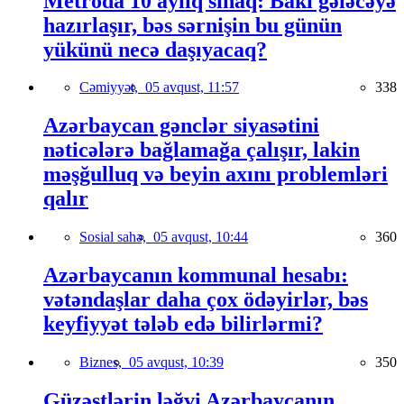
Metroda 10 aylıq sınaq: Bakı gələcəyə
hazırlaşır, bəs sərnişin bu günün
yükünü necə daşıyacaq?
Cəmiyyət,
05 avqust, 11:57
338
Azərbaycan gənclər siyasətini
nəticələrə bağlamağa çalışır, lakin
məşğulluq və beyin axını problemləri
qalır
Sosial sahə,
05 avqust, 10:44
360
Azərbaycanın kommunal hesabı:
vətəndaşlar daha çox ödəyirlər, bəs
keyfiyyət tələb edə bilirlərmi?
Biznes,
05 avqust, 10:39
350
Güzəştlərin ləğvi Azərbaycanın