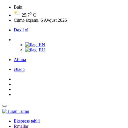
Bakı
0
25.7
C
Cümə axşamı, 6 Avqust 2026
Daxil ol
Abunə
Əlaqə
Turan
Ekspress təhlil
İcmallar