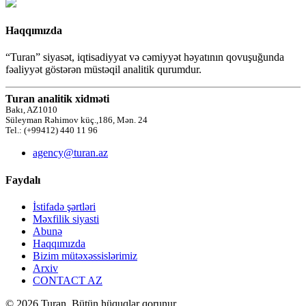
Haqqımızda
“Turan” siyasət, iqtisadiyyat və cəmiyyət həyatının qovuşuğunda
fəaliyyət göstərən müstəqil analitik qurumdur.
Turan analitik xidməti
Bakı, AZ1010
Süleyman Rəhimov küç.,186, Mən. 24
Tel.: (+99412) 440 11 96
agency@turan.az
Faydalı
İstifadə şərtləri
Məxfilik siyasti
Abunə
Haqqımızda
Bizim mütəxəssislərimiz
Arxiv
CONTACT AZ
© 2026 Turan. Bütün hüquqlar qorunur.