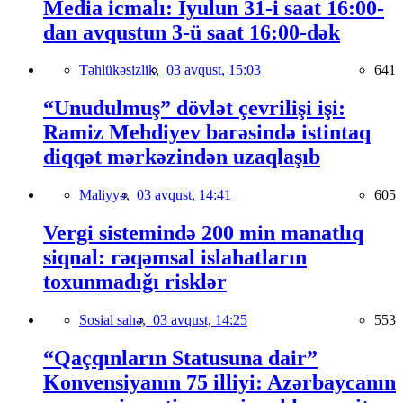
Media icmalı: İyulun 31-i saat 16:00-
dan avqustun 3-ü saat 16:00-dək
Təhlükəsizlik,
03 avqust, 15:03
641
“Unudulmuş” dövlət çevrilişi işi:
Ramiz Mehdiyev barəsində istintaq
diqqət mərkəzindən uzaqlaşıb
Maliyyə,
03 avqust, 14:41
605
Vergi sistemində 200 min manatlıq
siqnal: rəqəmsal islahatların
toxunmadığı risklər
Sosial sahə,
03 avqust, 14:25
553
“Qaçqınların Statusuna dair”
Konvensiyanın 75 illiyi: Azərbaycanın