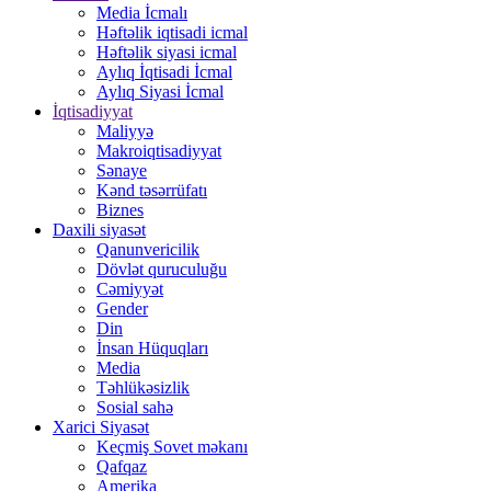
Media İcmalı
Həftəlik iqtisadi icmal
Həftəlik siyasi icmal
Aylıq İqtisadi İcmal
Aylıq Siyasi İcmal
İqtisadiyyat
Maliyyə
Makroiqtisadiyyat
Sənaye
Kənd təsərrüfatı
Biznes
Daxili siyasət
Qanunvericilik
Dövlət quruculuğu
Cəmiyyət
Gender
Din
İnsan Hüquqları
Media
Təhlükəsizlik
Sosial sahə
Xarici Siyasət
Keçmiş Sovet məkanı
Qafqaz
Amerika