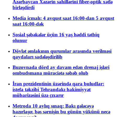
Azərbaycan Xəzərin sahillərini fiber-optik xətlə
birləşdirdi
Media icmalı: 4 avqust saat 16:00-dan 5 avqust
saat 16:00-dək
Sosial şəbəkələr üçün 16 yaş həddi tətbiq
olunur
Dövlət əmlakının qurumlar arasında verilməsi
qaydaları sadələşdirilib
Buzovnada dörd ay davam edən drenaj işləri
ombudsmana müraciətə səbəb olub
İran prezidentinin üzərində qara buludlar:
istefa təkzibi Tehrandakı hakimiyyət
mübarizəsini üzə çıxarır
Metroda 10 aylıq sınaq: Bakı gələcəyə
hazırlaşır, bəs sərnişin bu günün yükünü necə