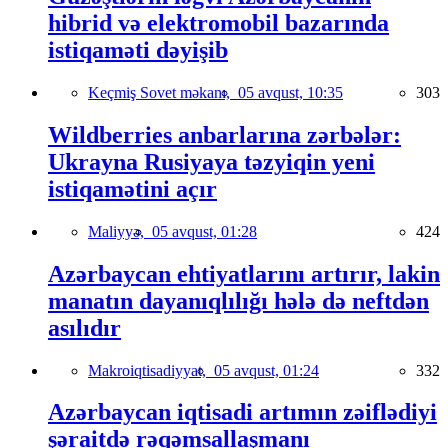
hibrid və elektromobil bazarında
istiqaməti dəyişib
Keçmiş Sovet məkanı,
05 avqust, 10:35
303
Wildberries anbarlarına zərbələr:
Ukrayna Rusiyaya təzyiqin yeni
istiqamətini açır
Maliyyə,
05 avqust, 01:28
424
Azərbaycan ehtiyatlarını artırır, lakin
manatın dayanıqlılığı hələ də neftdən
asılıdır
Makroiqtisadiyyat,
05 avqust, 01:24
332
Azərbaycan iqtisadi artımın zəiflədiyi
şəraitdə rəqəmsallaşmanı