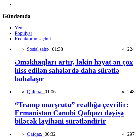
Gündəmdə
Yeni
Populyar
Redaktorun seçimi
Sosial sahə,
01:38
224
Əməkhaqları artır, lakin həyat ən çox
hiss edilən sahələrdə daha sürətlə
bahalaşır
Qafqaz,
01:06
248
“Tramp marşrutu” reallığa çevrilir:
Ermənistan Cənubi Qafqazı dəyişə
biləcək layihəni sürətləndirir
Qafqaz,
00:32
297