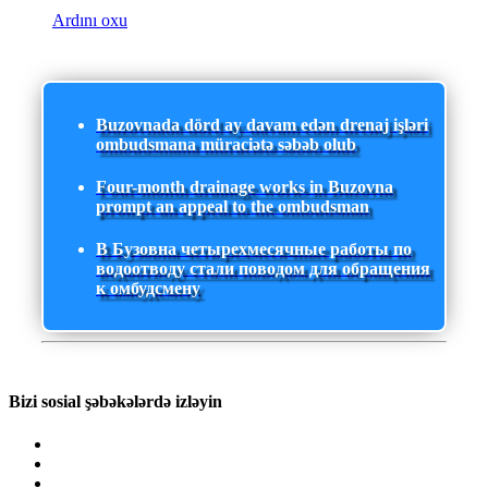
Ardını oxu
Buzovnada dörd ay davam edən drenaj işləri
ombudsmana müraciətə səbəb olub
Four-month drainage works in Buzovna
prompt an appeal to the ombudsman
В Бузовна четырехмесячные работы по
водоотводу стали поводом для обращения
к омбудсмену
Bizi sosial şəbəkələrdə izləyin