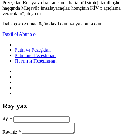
Pezeşkian Rusiya və İran arasında hərtərəfli strateji tərəfdaşlıq
haqqında Müqavilə imzalayacaqlar, həmçinin KİV-ə açıqlama
verəcəklər", deyə m...
Daha çox oxumaq üçün daxil olun və ya abunə olun
Daxil ol
Abunə ol
Putin və Pezeşkian
Putin and Pezeshkian
Путин и Пезешкиан
Rəy yaz
Ad *
Rəyiniz *