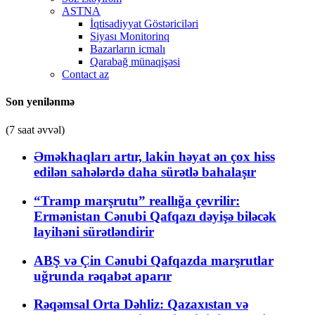
ASTNA
İqtisadiyyat Göstəriciləri
Siyası Monitorinq
Bazarların icmalı
Qarabağ münaqişəsi
Contact az
Son yenilənmə
(7 saat əvvəl)
Əməkhaqları artır, lakin həyat ən çox hiss
edilən sahələrdə daha sürətlə bahalaşır
“Tramp marşrutu” reallığa çevrilir:
Ermənistan Cənubi Qafqazı dəyişə biləcək
layihəni sürətləndirir
ABŞ və Çin Cənubi Qafqazda marşrutlar
uğrunda rəqabət aparır
Rəqəmsal Orta Dəhliz: Qazaxıstan və