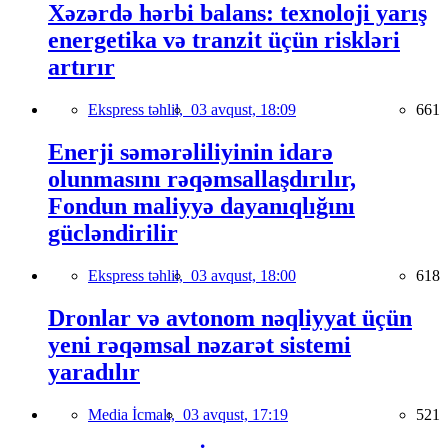
Xəzərdə hərbi balans: texnoloji yarış
energetika və tranzit üçün riskləri
artırır
Ekspress təhlil,
03 avqust, 18:09
661
Enerji səmərəliliyinin idarə
olunmasını rəqəmsallaşdırılır,
Fondun maliyyə dayanıqlığını
gücləndirilir
Ekspress təhlil,
03 avqust, 18:00
618
Dronlar və avtonom nəqliyyat üçün
yeni rəqəmsal nəzarət sistemi
yaradılır
Media İcmalı,
03 avqust, 17:19
521