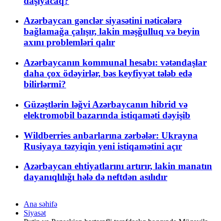
daşıyacaq?
Azərbaycan gənclər siyasətini nəticələrə
bağlamağa çalışır, lakin məşğulluq və beyin
axını problemləri qalır
Azərbaycanın kommunal hesabı: vətəndaşlar
daha çox ödəyirlər, bəs keyfiyyət tələb edə
bilirlərmi?
Güzəştlərin ləğvi Azərbaycanın hibrid və
elektromobil bazarında istiqaməti dəyişib
Wildberries anbarlarına zərbələr: Ukrayna
Rusiyaya təzyiqin yeni istiqamətini açır
Azərbaycan ehtiyatlarını artırır, lakin manatın
dayanıqlılığı hələ də neftdən asılıdır
Ana səhifə
Siyasət