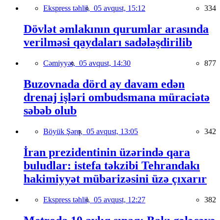
Ekspress təhlil,
05 avqust, 15:12
334
Dövlət əmlakının qurumlar arasında
verilməsi qaydaları sadələşdirilib
Cəmiyyət,
05 avqust, 14:30
877
Buzovnada dörd ay davam edən
drenaj işləri ombudsmana müraciətə
səbəb olub
Böyük Şərq,
05 avqust, 13:05
342
İran prezidentinin üzərində qara
buludlar: istefa təkzibi Tehrandakı
hakimiyyət mübarizəsini üzə çıxarır
Ekspress təhlil,
05 avqust, 12:27
382