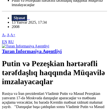
Putin və Pezeşkian hərtərəfli tərəfdaşlıq haqqında Müqavilə
imzalayacaqlar
Siyasət
13 Yanvar 2025, 17:34
2008
A-
A
A+
EN
RU
Turan İnformasiya Agentliyi
Putin və Pezeşkian hərtərəfli
tərəfdaşlıq haqqında Müqavilə
imzalayacaqlar
Rusiya və İran prezidentləri Vladimir Putin və Məsud Pezeşkian
yanvarın 17-də Moskvada danışıqlar aparacaqlar və mətbuata
açıqlama verəcəklər, bu barədə Kremlin mətbuat xidməti məlumat
yayıb. "Danışıqlar başa çatdıqdan sonra Vladimir Putin və Məsud