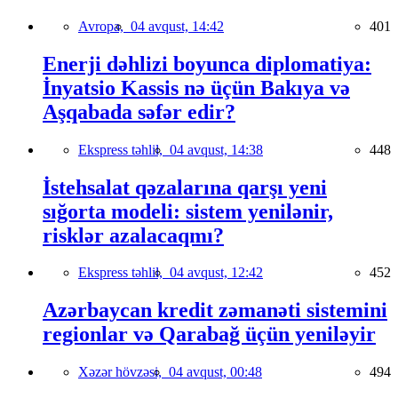
Avropa,
04 avqust, 14:42
401
Enerji dəhlizi boyunca diplomatiya:
İnyatsio Kassis nə üçün Bakıya və
Aşqabada səfər edir?
Ekspress təhlil,
04 avqust, 14:38
448
İstehsalat qəzalarına qarşı yeni
sığorta modeli: sistem yenilənir,
risklər azalacaqmı?
Ekspress təhlil,
04 avqust, 12:42
452
Azərbaycan kredit zəmanəti sistemini
regionlar və Qarabağ üçün yeniləyir
Xəzər hövzəsi,
04 avqust, 00:48
494