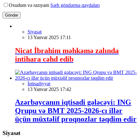
Oxudum və razıyam
Şərh göndərmə qaydaları
Göndər
Siyasət
13 Yanvar 2025 17:11
Nicat İbrahim məhkəmə zalında
intihara cəhd edib
İqtisadiyyat
13 Yanvar 2025 17:42
Azərbaycanın iqtisadi gələcəyi: ING
Qrupu və BMT 2025-2026-cı illər
üçün müxtəlif proqnozlar təqdim edir
Siyasət