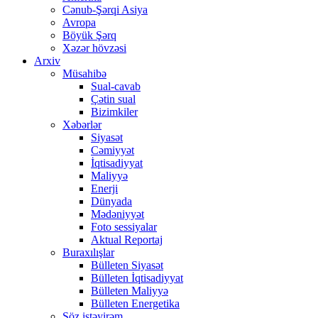
Cənub-Şərqi Asiya
Avropa
Böyük Şərq
Xəzər hövzəsi
Arxiv
Müsahibə
Sual-cavab
Çətin sual
Bizimkiler
Xəbərlər
Siyasət
Cəmiyyət
İqtisadiyyat
Maliyyə
Enerji
Dünyada
Mədəniyyət
Foto sessiyalar
Aktual Reportaj
Buraxılışlar
Bülleten Siyasət
Bülleten İqtisadiyyat
Bülleten Maliyyə
Bülleten Energetika
Söz istəyirəm