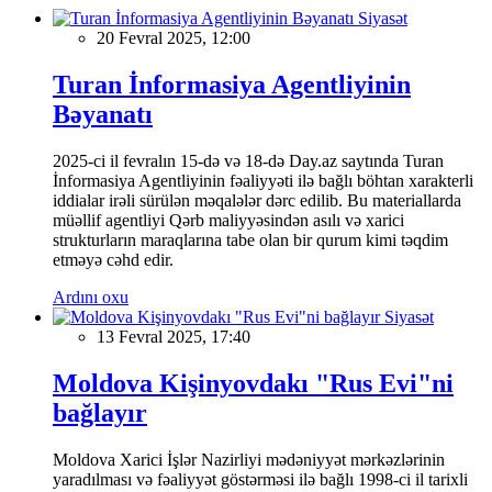
Siyasət
20 Fevral 2025, 12:00
Turan İnformasiya Agentliyinin
Bəyanatı
2025-ci il fevralın 15-də və 18-də Day.az saytında Turan
İnformasiya Agentliyinin fəaliyyəti ilə bağlı böhtan xarakterli
iddialar irəli sürülən məqalələr dərc edilib. Bu materiallarda
müəllif agentliyi Qərb maliyyəsindən asılı və xarici
strukturların maraqlarına tabe olan bir qurum kimi təqdim
etməyə cəhd edir.
Ardını oxu
Siyasət
13 Fevral 2025, 17:40
Moldova Kişinyovdakı "Rus Evi"ni
bağlayır
Moldova Xarici İşlər Nazirliyi mədəniyyət mərkəzlərinin
yaradılması və fəaliyyət göstərməsi ilə bağlı 1998-ci il tarixli