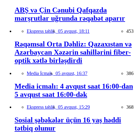
ABŞ və Çin Cənubi Qafqazda
marşrutlar uğrunda rəqabət aparır
Ekspress təhlil,
05 avqust, 18:11
453
Rəqəmsal Orta Dəhliz: Qazaxıstan və
Azərbaycan Xəzərin sahillərini fiber-
optik xətlə birləşdirdi
Media İcmalı,
05 avqust, 16:37
386
Media icmalı: 4 avqust saat 16:00-dan
5 avqust saat 16:00-dək
Ekspress təhlil,
05 avqust, 15:29
368
Sosial şəbəkələr üçün 16 yaş həddi
tətbiq olunur