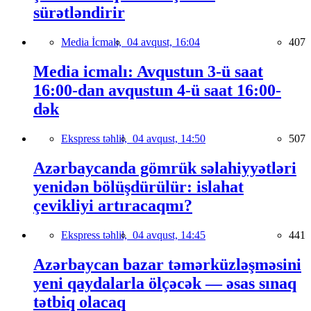
sürətləndirir
Media İcmalı,
04 avqust, 16:04
407
Media icmalı: Avqustun 3-ü saat
16:00-dan avqustun 4-ü saat 16:00-
dək
Ekspress təhlil,
04 avqust, 14:50
507
Azərbaycanda gömrük səlahiyyətləri
yenidən bölüşdürülür: islahat
çevikliyi artıracaqmı?
Ekspress təhlil,
04 avqust, 14:45
441
Azərbaycan bazar təmərküzləşməsini
yeni qaydalarla ölçəcək — əsas sınaq
tətbiq olacaq