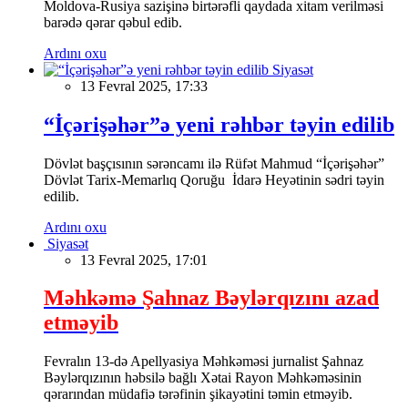
Moldova-Rusiya sazişinə birtərəfli qaydada xitam verilməsi
barədə qərar qəbul edib.
Ardını oxu
Siyasət
13 Fevral 2025, 17:33
“İçərişəhər”ə yeni rəhbər təyin edilib
Dövlət başçısının sərəncamı ilə Rüfət Mahmud “İçərişəhər”
Dövlət Tarix-Memarlıq Qoruğu İdarə Heyətinin sədri təyin
edilib.
Ardını oxu
Siyasət
13 Fevral 2025, 17:01
Məhkəmə Şahnaz Bəylərqızını azad
etməyib
Fevralın 13-də Apellyasiya Məhkəməsi jurnalist Şahnaz
Bəylərqızının həbsilə bağlı Xətai Rayon Məhkəməsinin
qərarından müdafiə tərəfinin şikayətini təmin etməyib.