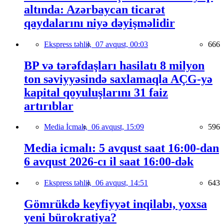
altında: Azərbaycan ticarət
qaydalarını niyə dəyişməlidir
Ekspress təhlil,
07 avqust, 00:03
666
BP və tərəfdaşları hasilatı 8 milyon
ton səviyyəsində saxlamaqla AÇG-yə
kapital qoyuluşlarını 31 faiz
artırıblar
Media İcmalı,
06 avqust, 15:09
596
Media icmalı: 5 avqust saat 16:00-dan
6 avqust 2026-cı il saat 16:00-dək
Ekspress təhlil,
06 avqust, 14:51
643
Gömrükdə keyfiyyət inqilabı, yoxsa
yeni bürokratiya?