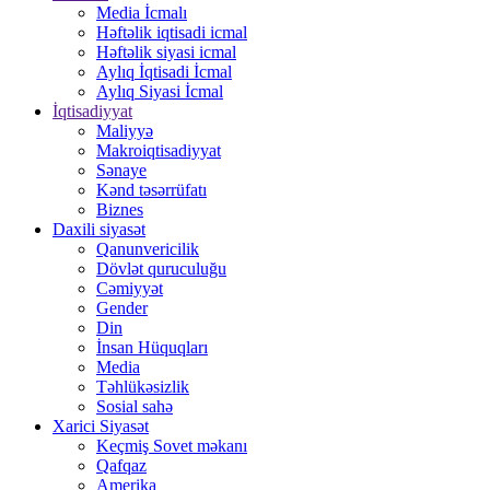
Media İcmalı
Həftəlik iqtisadi icmal
Həftəlik siyasi icmal
Aylıq İqtisadi İcmal
Aylıq Siyasi İcmal
İqtisadiyyat
Maliyyə
Makroiqtisadiyyat
Sənaye
Kənd təsərrüfatı
Biznes
Daxili siyasət
Qanunvericilik
Dövlət quruculuğu
Cəmiyyət
Gender
Din
İnsan Hüquqları
Media
Təhlükəsizlik
Sosial sahə
Xarici Siyasət
Keçmiş Sovet məkanı
Qafqaz
Amerika