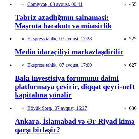
Cəmiyyət,
08 avqust, 00:41
455
Təbriz azadlığının salnaməsi:
Məşrutə hərəkatı və müasirlik
Ekspress təhlil,
07 avqust, 17:28
525
Media idarəçiliyi mərkəzləşdirilir
Ekspress təhlil,
07 avqust, 17:00
627
Bakı investisiya forumunu daimi
platformaya çevirir, diqqət qeyri-neft
kapitalına yönəlir
Böyük Şərq,
07 avqust, 16:27
636
Ankara, İslamabad və Ər-Riyad kimə
qarşı birləşir?