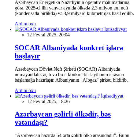
Azərbaycan Energetika Nazirliyinin operativ məlumatlarına
görə, 2025-ci ilin yanvar ayında ölkədə 2,3 milyon ton neft
(kondensatla birlikdə) və 3,9 milyard kubmetr qaz hasil edilib.
Ardını oxu
İqtisadiyyat
12 Fevral 2025, 20:04
SOCAR Albaniyada konkret işlərə
başlayır
Azərbaycan Dövlət Neft Şirkəti (SOCAR) Albaniyada
nümayəndəlik açıb və bu il konkret bir layihənin icrasına
başlamağa hazırlaşır, Albaniyanın "Albgaz" şirkəti bildirib.
Ardını oxu
İqtisadiyyat
12 Fevral 2025, 18:26
Azərbaycan gəlirli ölkədir, bəs
vətəndaşı?
"Azərbaycan hazırda 54 orta gəlirli ölkə arasındadır". Bunu