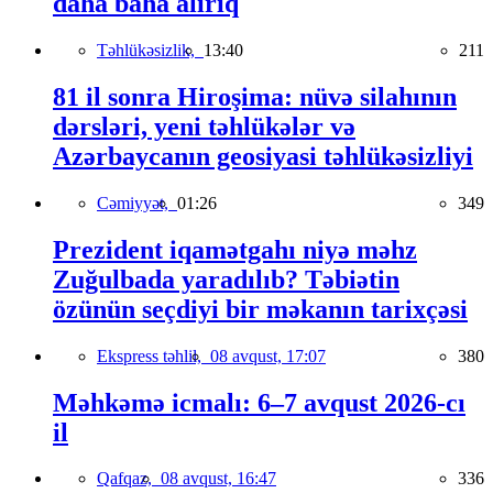
daha baha alırıq
Təhlükəsizlik,
13:40
211
81 il sonra Hiroşima: nüvə silahının
dərsləri, yeni təhlükələr və
Azərbaycanın geosiyasi təhlükəsizliyi
Cəmiyyət,
01:26
349
Prezident iqamətgahı niyə məhz
Zuğulbada yaradılıb? Təbiətin
özünün seçdiyi bir məkanın tarixçəsi
Ekspress təhlil,
08 avqust, 17:07
380
Məhkəmə icmalı: 6–7 avqust 2026-cı
il
Qafqaz,
08 avqust, 16:47
336