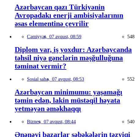
Azərbaycan qazı Türkiyənin
Avropadakı enerji ambisiyalarının
əsas elementinə çevrilir
Cəmiyyət,
07 avqust, 08:59
548
Diplom var, iş yoxdur: Azərbaycanda
təhsil niyə gənclərin məşğulluğuna
təminat vermir?
Sosial sahə,
07 avqust, 08:53
552
Azərbaycan minimumu: yaşamağı
təmin edən, lakin müstəqil həyata
yetməyən əməkhaqqı
Biznes,
07 avqust, 08:44
540
Ənənəvi bazarlar şəbəkələrin təzyiqi