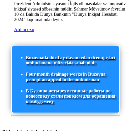
Prezident Administrasiyasının İqtisadi məsələlər və innovativ
inkişaf siyasəti şöbəsinin müdiri Şahmar Mövsümov fevralın
10-da Bakıda Dünya Bankının "Dünya İnkişaf Hesabatı
2024" təqdimatında deyib.
Ardını oxu
Buzovnada dörd ay davam edən drenaj işləri
ombudsmana müraciətə səbəb olub
Four-month drainage works in Buzovna
prompt an appeal to the ombudsman
В Бузовна четырехмесячные работы по
водоотводу стали поводом для обращения
к омбудсмену