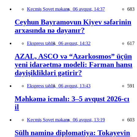
Keçmiş Sovet məkanı,
06 avqust, 14:37
683
Ceyhun Bayramovun Kiyev səfərinin
arxasında nə dayanır?
Ekspress təhlil,
06 avqust, 14:32
617
AZAL, ASCO və “Azərkosmos” üçün
yeni idarəetmə modeli: Fərman hansı
dəyişiklikləri gətirir?
Ekspress təhlil,
06 avqust, 13:43
591
Məhkəmə icmalı: 3–5 avqust 2026-cı
il
Keçmiş Sovet məkanı,
06 avqust, 13:19
603
Sülh naminə diplomatiya: Tokayevin