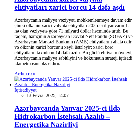
ehtiyatları xarici borcu 14 dəfə aşdı
Azərbaycanın maliyyə vəziyyəti möhkəmlənməyə davam edir,
çünki ölkənin xarici valyuta ehtiyatları 2025-ci il yanvarın 1-
nə olan vəziyyətə görə 71 milyard dollar həcmində artıb. Bu
rəqəm, həmçinin Azərbaycan Dövlət Neft Fondu (SOFAZ) və
Azərbaycan Mərkəzi Bankının (AMB) ehtiyatlarını əhatə edir
və ölkənin xarici borcunu xeyli üstələyir; xarici borc
ehtiyatların təxminən 14 dəfə azdır. Bu güclü ehtiyat mövqeyi,
Azərbaycanın maliyyə sabitliyini və hökumətin strateji iqtisadi
idarəetməsini əks etdirir.
Ardını oxu
İqtisadiyyat
13 Fevral 2025, 14:07
Azərbaycanda Yanvar 2025-ci ildə
Hidrokarbon İstehsalı Azalıb –
Energetika Nazirliyi