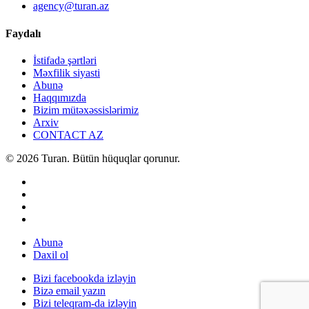
agency@turan.az
Faydalı
İstifadə şərtləri
Məxfilik siyasti
Abunə
Haqqımızda
Bizim mütəxəssislərimiz
Arxiv
CONTACT AZ
© 2026 Turan. Bütün hüquqlar qorunur.
Abunə
Daxil ol
Bizi facebookda izləyin
Bizə email yazın
Bizi teleqram-da izləyin