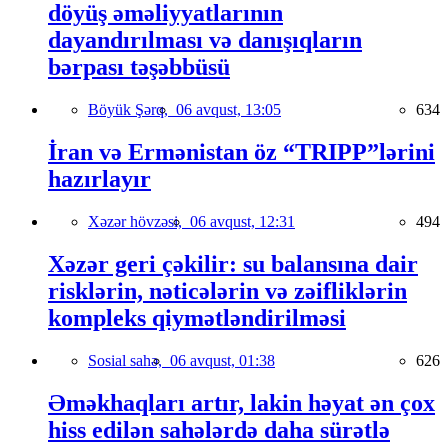
döyüş əməliyyatlarının
dayandırılması və danışıqların
bərpası təşəbbüsü
Böyük Şərq,
06 avqust, 13:05
634
İran və Ermənistan öz “TRIPP”lərini
hazırlayır
Xəzər hövzəsi,
06 avqust, 12:31
494
Xəzər geri çəkilir: su balansına dair
risklərin, nəticələrin və zəifliklərin
kompleks qiymətləndirilməsi
Sosial sahə,
06 avqust, 01:38
626
Əməkhaqları artır, lakin həyat ən çox
hiss edilən sahələrdə daha sürətlə