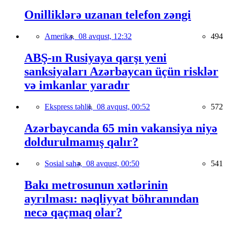
Onilliklərə uzanan telefon zəngi
Amerika,
08 avqust, 12:32
494
ABŞ-ın Rusiyaya qarşı yeni
sanksiyaları Azərbaycan üçün risklər
və imkanlar yaradır
Ekspress təhlil,
08 avqust, 00:52
572
Azərbaycanda 65 min vakansiya niyə
doldurulmamış qalır?
Sosial sahə,
08 avqust, 00:50
541
Bakı metrosunun xətlərinin
ayrılması: nəqliyyat böhranından
necə qaçmaq olar?