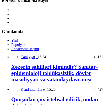
Bizi sosial şəbəkələrdə izləyin
Gündəmdə
Yeni
Populyar
Redaktorun seçimi
Cəmiyyət,
15:34
151
Xəzərin sahilləri kimindir? Sanitar-
epidemioloji təhlükəsizlik, dövlət
məsuliyyəti və vətəndaş davranışı
Kənd təsərrüfatı,
15:26
427
Qonşudan çox istehsal edirik, ondan