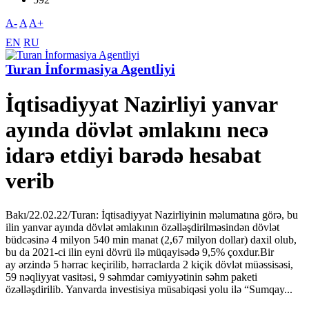
A-
A
A+
EN
RU
Turan İnformasiya Agentliyi
İqtisadiyyat Nazirliyi yanvar
ayında dövlət əmlakını necə
idarə etdiyi barədə hesabat
verib
Bakı/22.02.22/Turan: İqtisadiyyat Nazirliyinin məlumatına görə, bu
ilin yanvar ayında dövlət əmlakının özəlləşdirilməsindən dövlət
büdcəsinə 4 milyon 540 min manat (2,67 milyon dollar) daxil olub,
bu da 2021-ci ilin eyni dövrü ilə müqayisədə 9,5% çoxdur.Bir
ay ərzində 5 hərrac keçirilib, hərraclarda 2 kiçik dövlət müəssisəsi,
59 nəqliyyat vasitəsi, 9 səhmdar cəmiyyətinin səhm paketi
özəlləşdirilib. Yanvarda investisiya müsabiqəsi yolu ilə “Sumqay...