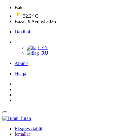
Bakı
0
32.2
C
Bazar, 9 Avqust 2026
Daxil ol
Abunə
Əlaqə
Turan
Ekspress təhlil
İcmallar