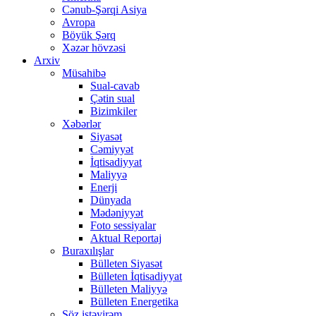
Cənub-Şərqi Asiya
Avropa
Böyük Şərq
Xəzər hövzəsi
Arxiv
Müsahibə
Sual-cavab
Çətin sual
Bizimkiler
Xəbərlər
Siyasət
Cəmiyyət
İqtisadiyyat
Maliyyə
Enerji
Dünyada
Mədəniyyət
Foto sessiyalar
Aktual Reportaj
Buraxılışlar
Bülleten Siyasət
Bülleten İqtisadiyyat
Bülleten Maliyyə
Bülleten Energetika
Söz istəyirəm