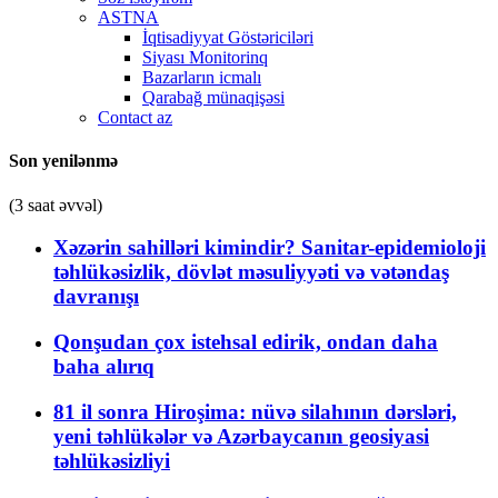
ASTNA
İqtisadiyyat Göstəriciləri
Siyası Monitorinq
Bazarların icmalı
Qarabağ münaqişəsi
Contact az
Son yenilənmə
(3 saat əvvəl)
Xəzərin sahilləri kimindir? Sanitar-epidemioloji
təhlükəsizlik, dövlət məsuliyyəti və vətəndaş
davranışı
Qonşudan çox istehsal edirik, ondan daha
baha alırıq
81 il sonra Hiroşima: nüvə silahının dərsləri,
yeni təhlükələr və Azərbaycanın geosiyasi
təhlükəsizliyi