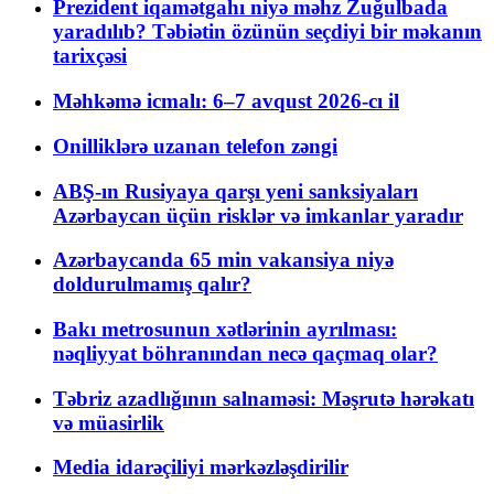
Prezident iqamətgahı niyə məhz Zuğulbada
yaradılıb? Təbiətin özünün seçdiyi bir məkanın
tarixçəsi
Məhkəmə icmalı: 6–7 avqust 2026-cı il
Onilliklərə uzanan telefon zəngi
ABŞ-ın Rusiyaya qarşı yeni sanksiyaları
Azərbaycan üçün risklər və imkanlar yaradır
Azərbaycanda 65 min vakansiya niyə
doldurulmamış qalır?
Bakı metrosunun xətlərinin ayrılması:
nəqliyyat böhranından necə qaçmaq olar?
Təbriz azadlığının salnaməsi: Məşrutə hərəkatı
və müasirlik
Media idarəçiliyi mərkəzləşdirilir