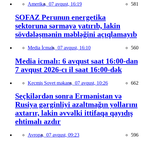
Amerika,
07 avqust, 16:19
581
SOFAZ Perunun energetika
sektoruna sərmayə yatırıb, lakin
sövdələşmənin məbləğini açıqlamayıb
Media İcmalı,
07 avqust, 16:10
560
Media icmalı: 6 avqust saat 16:00-dan
7 avqust 2026-cı il saat 16:00-dək
Keçmiş Sovet məkanı,
07 avqust, 10:26
662
Seçkilərdən sonra Ermənistan və
Rusiya gərginliyi azaltmağın yollarını
axtarır, lakin əvvəlki ittifaqa qayıdış
ehtimalı azdır
Avropa,
07 avqust, 09:23
596