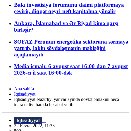
Bakı investisiya forumunu daimi platformaya
çevirir, diqqət qeyri-neft kapitalına yönəlir
Ankara, İslamabad və Ər-Riyad kimə qarşı
birləşir?
SOFAZ Perunun energetika sektoruna sərmayə
yatırıb, lakin sövdələşmənin məbləğini
açıqlamayıb
Media icmalı: 6 avqust saat 16:00-dan 7 avqust
2026-cı il saat 16:00-dək
Ana səhifə
İqtisadiyyat
İqtisadiyyat Nazirliyi yanvar ayında dövlət əmlakını necə
idarə etdiyi barədə hesabat verib
İqtisadiyyat
22 Fevral 2022, 11:33
592