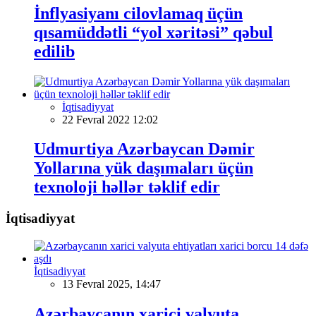
İnflyasiyanı cilovlamaq üçün
qısamüddətli “yol xəritəsi” qəbul
edilib
İqtisadiyyat
22 Fevral 2022 12:02
Udmurtiya Azərbaycan Dəmir
Yollarına yük daşımaları üçün
texnoloji həllər təklif edir
İqtisadiyyat
İqtisadiyyat
13 Fevral 2025, 14:47
Azərbaycanın xarici valyuta