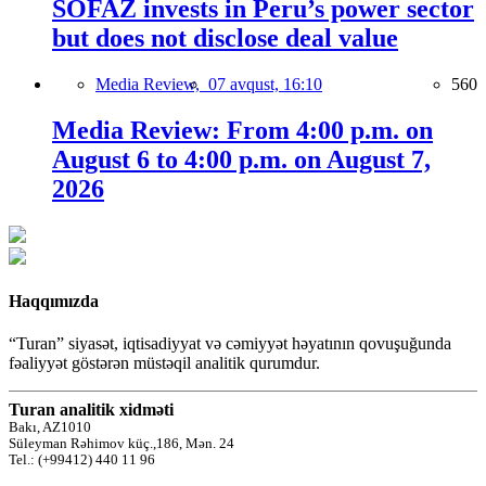
SOFAZ invests in Peru’s power sector
but does not disclose deal value
Media Review,
07 avqust, 16:10
560
Media Review: From 4:00 p.m. on
August 6 to 4:00 p.m. on August 7,
2026
Haqqımızda
“Turan” siyasət, iqtisadiyyat və cəmiyyət həyatının qovuşuğunda
fəaliyyət göstərən müstəqil analitik qurumdur.
Turan analitik xidməti
Bakı, AZ1010
Süleyman Rəhimov küç.,186, Mən. 24
Tel.: (+99412) 440 11 96