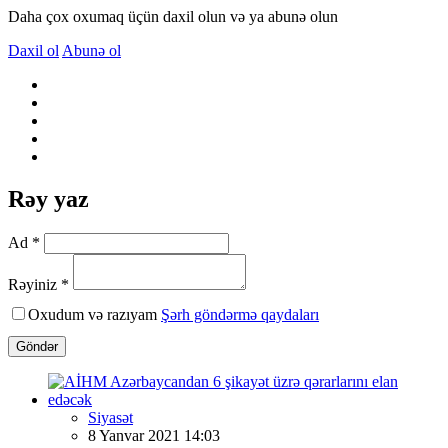
Daha çox oxumaq üçün daxil olun və ya abunə olun
Daxil ol
Abunə ol
Rəy yaz
Ad *
Rəyiniz *
Oxudum və razıyam
Şərh göndərmə qaydaları
Göndər
Siyasət
8 Yanvar 2021 14:03