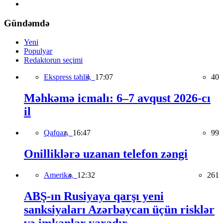
Gündəmdə
Yeni
Populyar
Redaktorun seçimi
Ekspress təhlil,
17:07
40
Məhkəmə icmalı: 6–7 avqust 2026-cı
il
Qafqaz,
16:47
99
Onilliklərə uzanan telefon zəngi
Amerika,
12:32
261
ABŞ-ın Rusiyaya qarşı yeni
sanksiyaları Azərbaycan üçün risklər
və imkanlar yaradır