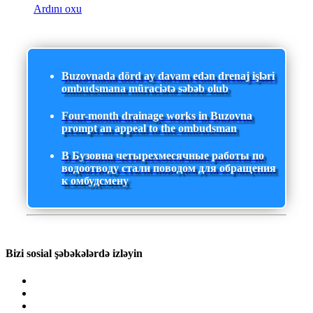
Ardını oxu
Buzovnada dörd ay davam edən drenaj işləri
ombudsmana müraciətə səbəb olub
Four-month drainage works in Buzovna
prompt an appeal to the ombudsman
В Бузовна четырехмесячные работы по
водоотводу стали поводом для обращения
к омбудсмену
Bizi sosial şəbəkələrdə izləyin