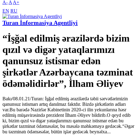
A-
A
A+
EN
RU
Turan İnformasiya Agentliyi
“İşğal edilmiş ərazilərdə bizim
qızıl və digər yataqlarımızı
qanunsuz istismar edən
şirkətlər Azərbaycana təzminat
ödəməlidirlər”, İlham Əliyev
Bakı/08.01.21/Turan: İşğal edilmiş ərazilərdə təbii sərvətlərimizin
qanunsuz istismarı artıq danılmaz faktdır. Bizdə şirkətlərin adları
var.Bu barədə Nazirlər Kabinetinin 2020-ci ilin yekunlarına həsr
edilmiş müşavirəsində prezident İlham Əliyev bildirib.O qeyd edib
ki, bizim qızıl və digər yataqlarımızı qanunsuz istismar edən bu
şirkətlər təzminat ödəməsələr, bu məsələ məhkəməyə gedəcək.“Əgər
bu təzminatı ödəməsələr, bütün işlər gedəcək beynəlxa...