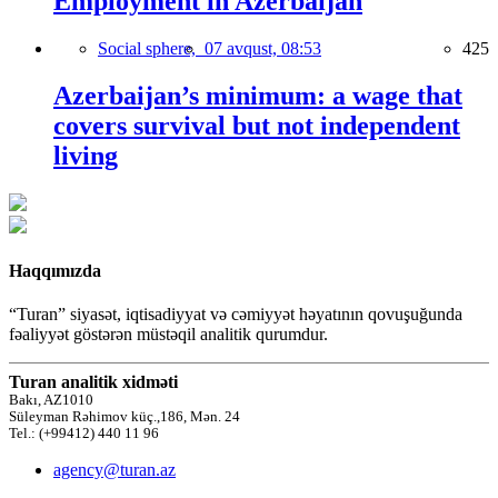
Employment in Azerbaijan
Social sphere,
07 avqust, 08:53
425
Azerbaijan’s minimum: a wage that
covers survival but not independent
living
Haqqımızda
“Turan” siyasət, iqtisadiyyat və cəmiyyət həyatının qovuşuğunda
fəaliyyət göstərən müstəqil analitik qurumdur.
Turan analitik xidməti
Bakı, AZ1010
Süleyman Rəhimov küç.,186, Mən. 24
Tel.: (+99412) 440 11 96
agency@turan.az