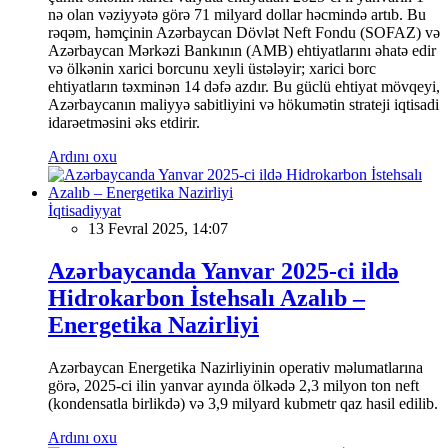
nə olan vəziyyətə görə 71 milyard dollar həcmində artıb. Bu
rəqəm, həmçinin Azərbaycan Dövlət Neft Fondu (SOFAZ) və
Azərbaycan Mərkəzi Bankının (AMB) ehtiyatlarını əhatə edir
və ölkənin xarici borcunu xeyli üstələyir; xarici borc
ehtiyatların təxminən 14 dəfə azdır. Bu güclü ehtiyat mövqeyi,
Azərbaycanın maliyyə sabitliyini və hökumətin strateji iqtisadi
idarəetməsini əks etdirir.
Ardını oxu
İqtisadiyyat
13 Fevral 2025, 14:07
Azərbaycanda Yanvar 2025-ci ildə
Hidrokarbon İstehsalı Azalıb –
Energetika Nazirliyi
Azərbaycan Energetika Nazirliyinin operativ məlumatlarına
görə, 2025-ci ilin yanvar ayında ölkədə 2,3 milyon ton neft
(kondensatla birlikdə) və 3,9 milyard kubmetr qaz hasil edilib.
Ardını oxu