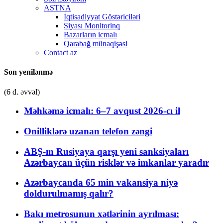
ASTNA
İqtisadiyyat Göstəriciləri
Siyası Monitorinq
Bazarların icmalı
Qarabağ münaqişəsi
Contact az
Son yenilənmə
(6 d. əvvəl)
Məhkəmə icmalı: 6–7 avqust 2026-cı il
Onilliklərə uzanan telefon zəngi
ABŞ-ın Rusiyaya qarşı yeni sanksiyaları
Azərbaycan üçün risklər və imkanlar yaradır
Azərbaycanda 65 min vakansiya niyə
doldurulmamış qalır?
Bakı metrosunun xətlərinin ayrılması: