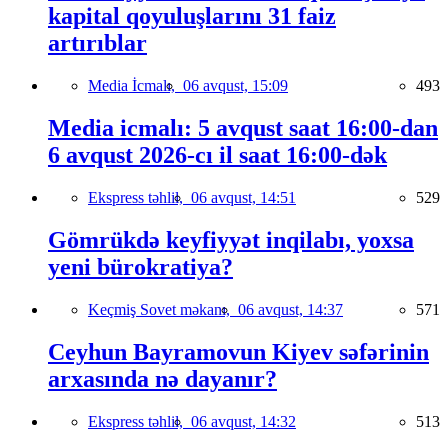
kapital qoyuluşlarını 31 faiz
artırıblar
Media İcmalı,
06 avqust, 15:09
493
Media icmalı: 5 avqust saat 16:00-dan
6 avqust 2026-cı il saat 16:00-dək
Ekspress təhlil,
06 avqust, 14:51
529
Gömrükdə keyfiyyət inqilabı, yoxsa
yeni bürokratiya?
Keçmiş Sovet məkanı,
06 avqust, 14:37
571
Ceyhun Bayramovun Kiyev səfərinin
arxasında nə dayanır?
Ekspress təhlil,
06 avqust, 14:32
513