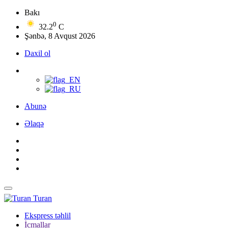
Bakı
0
32.2
C
Şənbə, 8 Avqust 2026
Daxil ol
Abunə
Əlaqə
Turan
Ekspress təhlil
İcmallar