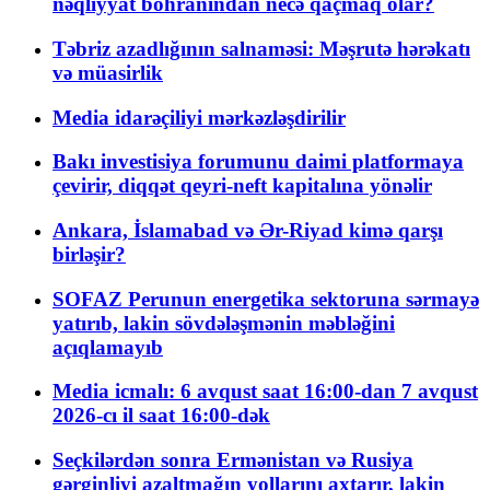
nəqliyyat böhranından necə qaçmaq olar?
Təbriz azadlığının salnaməsi: Məşrutə hərəkatı
və müasirlik
Media idarəçiliyi mərkəzləşdirilir
Bakı investisiya forumunu daimi platformaya
çevirir, diqqət qeyri-neft kapitalına yönəlir
Ankara, İslamabad və Ər-Riyad kimə qarşı
birləşir?
SOFAZ Perunun energetika sektoruna sərmayə
yatırıb, lakin sövdələşmənin məbləğini
açıqlamayıb
Media icmalı: 6 avqust saat 16:00-dan 7 avqust
2026-cı il saat 16:00-dək
Seçkilərdən sonra Ermənistan və Rusiya
gərginliyi azaltmağın yollarını axtarır, lakin