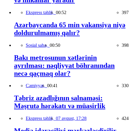
Ekspress təhlil,
00:52
397
Azərbaycanda 65 min vakansiya niyə
doldurulmamış qalır?
Sosial sahə,
00:50
398
Bakı metrosunun xətlərinin
ayrılması: nəqliyyat böhranından
necə qaçmaq olar?
Cəmiyyət,
00:41
330
Təbriz azadlığının salnaməsi:
Məşrutə hərəkatı və müasirlik
Ekspress təhlil,
07 avqust, 17:28
424
Media idarəçiliyi mərkəzləşdirilir