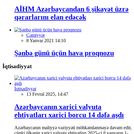
AİHM Azərbaycandan 6 şikayət üzrə
qərarlarını elan edəcək
Cəmiyyət
8 Yanvar 2021 14:10
Şənbə günü üçün hava proqnozu
İqtisadiyyat
İqtisadiyyat
13 Fevral 2025, 14:47
Azərbaycanın xarici valyuta
ehtiyatları xarici borcu 14 dəfə aşdı
Azərbaycanın maliyyə vəziyyəti möhkəmlənməyə davam edir,
çünki ölkənin xarici valyuta ehtiyatları 2025-ci il yanvarın 1-