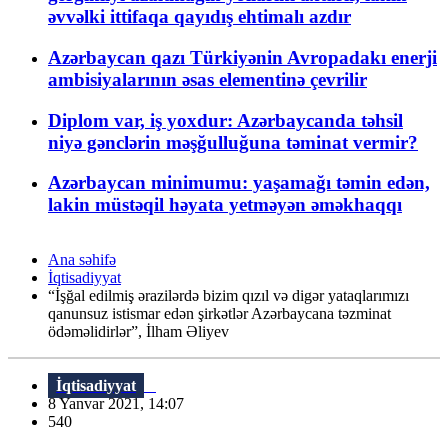
əvvəlki ittifaqa qayıdış ehtimalı azdır
Azərbaycan qazı Türkiyənin Avropadakı enerji
ambisiyalarının əsas elementinə çevrilir
Diplom var, iş yoxdur: Azərbaycanda təhsil
niyə gənclərin məşğulluğuna təminat vermir?
Azərbaycan minimumu: yaşamağı təmin edən,
lakin müstəqil həyata yetməyən əməkhaqqı
Ana səhifə
İqtisadiyyat
“İşğal edilmiş ərazilərdə bizim qızıl və digər yataqlarımızı
qanunsuz istismar edən şirkətlər Azərbaycana təzminat
ödəməlidirlər”, İlham Əliyev
İqtisadiyyat
8 Yanvar 2021, 14:07
540