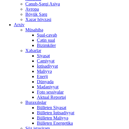
Cənub-Şərqi Asiya
Avropa
Böyük Şərq
Xəzər hövzəsi
Arxiv
Müsahibə
Sual-cavab
Çətin sual
Bizimkiler
Xəbərlər
Siyasət
Cəmiyyət
İqtisadiyyat
Maliyyə
Enerji
Dünyada
Mədəniyyət
Foto sessiyalar
Aktual Reportaj
Buraxılışlar
Bülleten Siyasət
Bülleten İqtisadiyyat
Bülleten Maliyyə
Bülleten Energetika
Söz istəyirəm