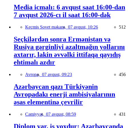
Media icmalı: 6 avqust saat 16:00-dan
7 avqust 2026-cı il saat 16:00-dək
Keçmiş Sovet məkanı,
07 avqust, 10:26
512
Seçkilərdən sonra Ermənistan və
Rusiya gərginliyi azaltmağın yollarını
axtarır, lakin əvvəlki ittifaqa qayıdış
ehtimalı azdır
Avropa,
07 avqust, 09:23
456
Azərbaycan qazı Türkiyənin
Avropadakı enerji ambisiyalarının
əsas elementinə çevrilir
Cəmiyyət,
07 avqust, 08:59
431
Diplom var, iş yoxdur: Azərbaycanda