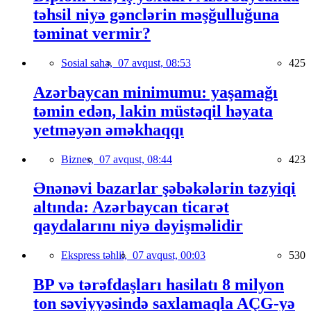
təhsil niyə gənclərin məşğulluğuna
təminat vermir?
Sosial sahə,
07 avqust, 08:53
425
Azərbaycan minimumu: yaşamağı
təmin edən, lakin müstəqil həyata
yetməyən əməkhaqqı
Biznes,
07 avqust, 08:44
423
Ənənəvi bazarlar şəbəkələrin təzyiqi
altında: Azərbaycan ticarət
qaydalarını niyə dəyişməlidir
Ekspress təhlil,
07 avqust, 00:03
530
BP və tərəfdaşları hasilatı 8 milyon
ton səviyyəsində saxlamaqla AÇG-yə