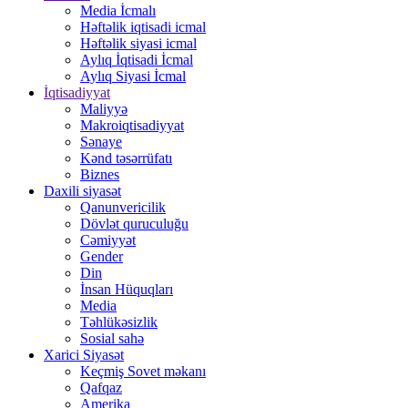
Media İcmalı
Həftəlik iqtisadi icmal
Həftəlik siyasi icmal
Aylıq İqtisadi İcmal
Aylıq Siyasi İcmal
İqtisadiyyat
Maliyyə
Makroiqtisadiyyat
Sənaye
Kənd təsərrüfatı
Biznes
Daxili siyasət
Qanunvericilik
Dövlət quruculuğu
Cəmiyyət
Gender
Din
İnsan Hüquqları
Media
Təhlükəsizlik
Sosial sahə
Xarici Siyasət
Keçmiş Sovet məkanı
Qafqaz
Amerika