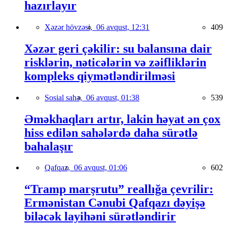
hazırlayır
Xəzər hövzəsi,
06 avqust, 12:31
409
Xəzər geri çəkilir: su balansına dair
risklərin, nəticələrin və zəifliklərin
kompleks qiymətləndirilməsi
Sosial sahə,
06 avqust, 01:38
539
Əməkhaqları artır, lakin həyat ən çox
hiss edilən sahələrdə daha sürətlə
bahalaşır
Qafqaz,
06 avqust, 01:06
602
“Tramp marşrutu” reallığa çevrilir:
Ermənistan Cənubi Qafqazı dəyişə
biləcək layihəni sürətləndirir