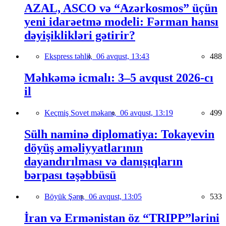
AZAL, ASCO və “Azərkosmos” üçün
yeni idarəetmə modeli: Fərman hansı
dəyişiklikləri gətirir?
Ekspress təhlil,
06 avqust, 13:43
488
Məhkəmə icmalı: 3–5 avqust 2026-cı
il
Keçmiş Sovet məkanı,
06 avqust, 13:19
499
Sülh naminə diplomatiya: Tokayevin
döyüş əməliyyatlarının
dayandırılması və danışıqların
bərpası təşəbbüsü
Böyük Şərq,
06 avqust, 13:05
533
İran və Ermənistan öz “TRIPP”lərini