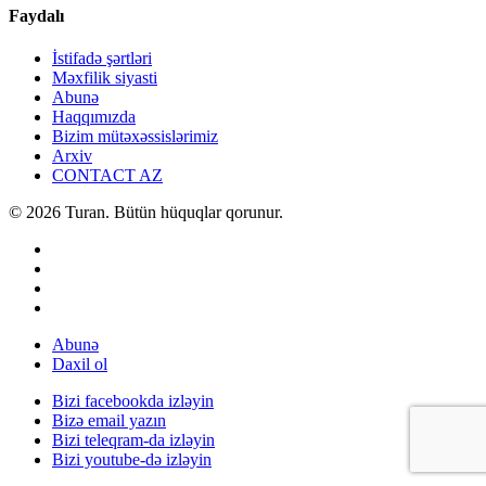
Faydalı
İstifadə şərtləri
Məxfilik siyasti
Abunə
Haqqımızda
Bizim mütəxəssislərimiz
Arxiv
CONTACT AZ
© 2026 Turan. Bütün hüquqlar qorunur.
Abunə
Daxil ol
Bizi facebookda izləyin
Bizə email yazın
Bizi teleqram-da izləyin
Bizi youtube-də izləyin