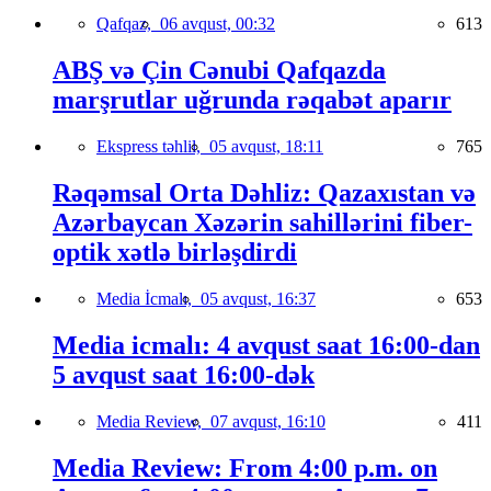
Qafqaz,
06 avqust, 00:32
613
ABŞ və Çin Cənubi Qafqazda
marşrutlar uğrunda rəqabət aparır
Ekspress təhlil,
05 avqust, 18:11
765
Rəqəmsal Orta Dəhliz: Qazaxıstan və
Azərbaycan Xəzərin sahillərini fiber-
optik xətlə birləşdirdi
Media İcmalı,
05 avqust, 16:37
653
Media icmalı: 4 avqust saat 16:00-dan
5 avqust saat 16:00-dək
Media Review,
07 avqust, 16:10
411
Media Review: From 4:00 p.m. on