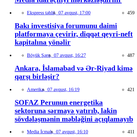
Ekspress təhlil,
07 avqust, 17:00
459
Bakı investisiya forumunu daimi
platformaya çevirir, diqqət qeyri-neft
kapitalına yönəlir
Böyük Şərq,
07 avqust, 16:27
487
Ankara, İslamabad və Ər-Riyad kimə
qarşı birləşir?
Amerika,
07 avqust, 16:19
421
SOFAZ Perunun energetika
sektoruna sərmayə yatırıb, lakin
sövdələşmənin məbləğini açıqlamayıb
Media İcmalı,
07 avqust, 16:10
411