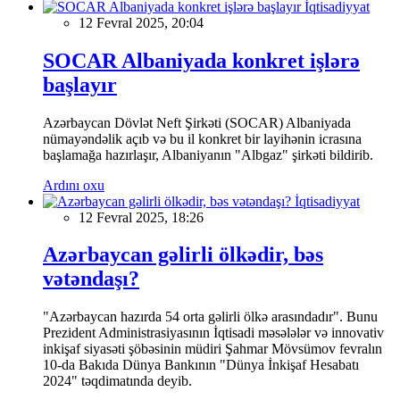
İqtisadiyyat
12 Fevral 2025, 20:04
SOCAR Albaniyada konkret işlərə
başlayır
Azərbaycan Dövlət Neft Şirkəti (SOCAR) Albaniyada
nümayəndəlik açıb və bu il konkret bir layihənin icrasına
başlamağa hazırlaşır, Albaniyanın "Albgaz" şirkəti bildirib.
Ardını oxu
İqtisadiyyat
12 Fevral 2025, 18:26
Azərbaycan gəlirli ölkədir, bəs
vətəndaşı?
"Azərbaycan hazırda 54 orta gəlirli ölkə arasındadır". Bunu
Prezident Administrasiyasının İqtisadi məsələlər və innovativ
inkişaf siyasəti şöbəsinin müdiri Şahmar Mövsümov fevralın
10-da Bakıda Dünya Bankının "Dünya İnkişaf Hesabatı
2024" təqdimatında deyib.