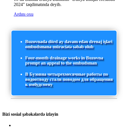
2024" təqdimatında deyib.
Ardını oxu
Buzovnada dörd ay davam edən drenaj işləri
ombudsmana müraciətə səbəb olub
Four-month drainage works in Buzovna
prompt an appeal to the ombudsman
В Бузовна четырехмесячные работы по
водоотводу стали поводом для обращения
к омбудсмену
Bizi sosial şəbəkələrdə izləyin