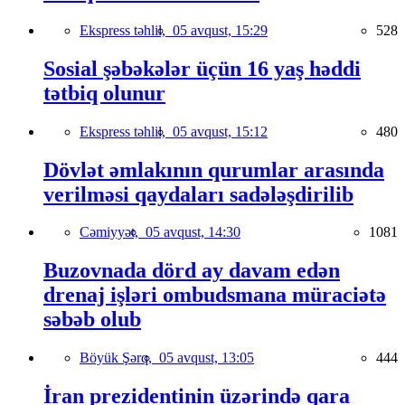
Ekspress təhlil,
05 avqust, 15:29
528
Sosial şəbəkələr üçün 16 yaş həddi
tətbiq olunur
Ekspress təhlil,
05 avqust, 15:12
480
Dövlət əmlakının qurumlar arasında
verilməsi qaydaları sadələşdirilib
Cəmiyyət,
05 avqust, 14:30
1081
Buzovnada dörd ay davam edən
drenaj işləri ombudsmana müraciətə
səbəb olub
Böyük Şərq,
05 avqust, 13:05
444
İran prezidentinin üzərində qara