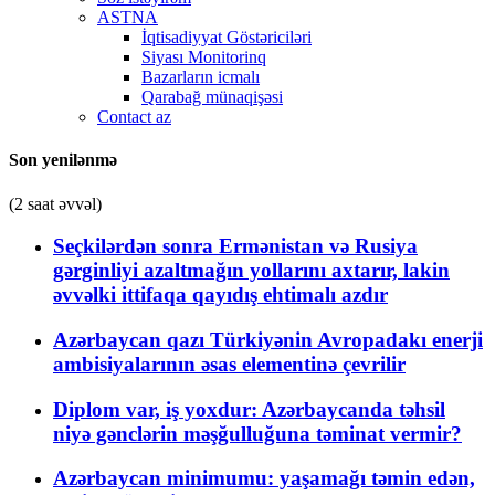
ASTNA
İqtisadiyyat Göstəriciləri
Siyası Monitorinq
Bazarların icmalı
Qarabağ münaqişəsi
Contact az
Son yenilənmə
(2 saat əvvəl)
Seçkilərdən sonra Ermənistan və Rusiya
gərginliyi azaltmağın yollarını axtarır, lakin
əvvəlki ittifaqa qayıdış ehtimalı azdır
Azərbaycan qazı Türkiyənin Avropadakı enerji
ambisiyalarının əsas elementinə çevrilir
Diplom var, iş yoxdur: Azərbaycanda təhsil
niyə gənclərin məşğulluğuna təminat vermir?
Azərbaycan minimumu: yaşamağı təmin edən,