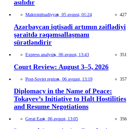
asılıdır
Makroiqtisadiyyat,
05 avqust, 01:24
427
Azərbaycan iqtisadi artımın zəiflədiyi
şəraitdə rəqəmsallaşmanı
sürətləndirir
Express analysis,
06 avqust, 13:43
351
Court Review: August 3–5, 2026
Post-Soviet region,
06 avqust, 13:19
357
Diplomacy in the Name of Peace:
Tokayev’s Initiative to Halt Hostilities
and Resume Negotiations
Great East,
06 avqust, 13:05
356