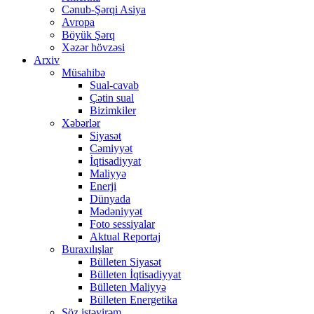
Cənub-Şərqi Asiya
Avropa
Böyük Şərq
Xəzər hövzəsi
Arxiv
Müsahibə
Sual-cavab
Çətin sual
Bizimkiler
Xəbərlər
Siyasət
Cəmiyyət
İqtisadiyyat
Maliyyə
Enerji
Dünyada
Mədəniyyət
Foto sessiyalar
Aktual Reportaj
Buraxılışlar
Bülleten Siyasət
Bülleten İqtisadiyyat
Bülleten Maliyyə
Bülleten Energetika
Söz istəyirəm