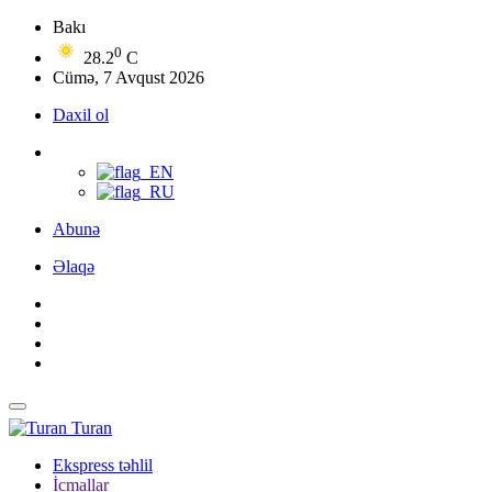
Bakı
0
28.2
C
Cümə, 7 Avqust 2026
Daxil ol
Abunə
Əlaqə
Turan
Ekspress təhlil
İcmallar