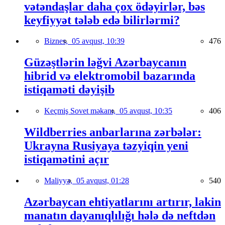
vətəndaşlar daha çox ödəyirlər, bəs
keyfiyyət tələb edə bilirlərmi?
Biznes,
05 avqust, 10:39
476
Güzəştlərin ləğvi Azərbaycanın
hibrid və elektromobil bazarında
istiqaməti dəyişib
Keçmiş Sovet məkanı,
05 avqust, 10:35
406
Wildberries anbarlarına zərbələr:
Ukrayna Rusiyaya təzyiqin yeni
istiqamətini açır
Maliyyə,
05 avqust, 01:28
540
Azərbaycan ehtiyatlarını artırır, lakin
manatın dayanıqlılığı hələ də neftdən