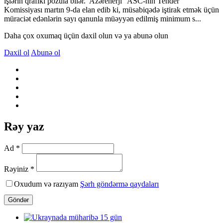
işlərin qrafiki pozula bilər.“Azərenerji” ASC-nin Tender
Komissiyası martın 9-da elan edib ki, müsabiqədə iştirak etmək üçün
müraciət edənlərin sayı qanunla müəyyən edilmiş minimum s...
Daha çox oxumaq üçün daxil olun və ya abunə olun
Daxil ol
Abunə ol
Rəy yaz
Ad *
Rəyiniz *
Oxudum və razıyam
Şərh göndərmə qaydaları
Göndər