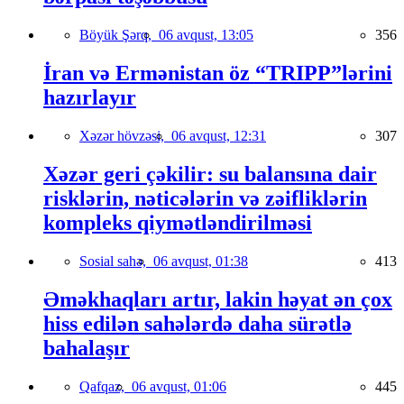
Böyük Şərq,
06 avqust, 13:05
356
İran və Ermənistan öz “TRIPP”lərini
hazırlayır
Xəzər hövzəsi,
06 avqust, 12:31
307
Xəzər geri çəkilir: su balansına dair
risklərin, nəticələrin və zəifliklərin
kompleks qiymətləndirilməsi
Sosial sahə,
06 avqust, 01:38
413
Əməkhaqları artır, lakin həyat ən çox
hiss edilən sahələrdə daha sürətlə
bahalaşır
Qafqaz,
06 avqust, 01:06
445