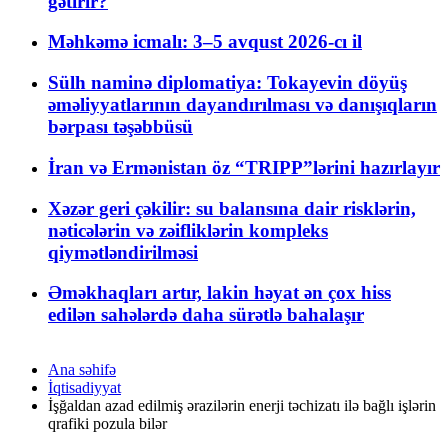
gətirir?
Məhkəmə icmalı: 3–5 avqust 2026-cı il
Sülh naminə diplomatiya: Tokayevin döyüş
əməliyyatlarının dayandırılması və danışıqların
bərpası təşəbbüsü
İran və Ermənistan öz “TRIPP”lərini hazırlayır
Xəzər geri çəkilir: su balansına dair risklərin,
nəticələrin və zəifliklərin kompleks
qiymətləndirilməsi
Əməkhaqları artır, lakin həyat ən çox hiss
edilən sahələrdə daha sürətlə bahalaşır
Ana səhifə
İqtisadiyyat
İşğaldan azad edilmiş ərazilərin enerji təchizatı ilə bağlı işlərin
qrafiki pozula bilər