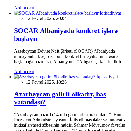
Ardını oxu
İqtisadiyyat
12 Fevral 2025, 20:04
SOCAR Albaniyada konkret işlərə
başlayır
Azərbaycan Dövlət Neft Şirkəti (SOCAR) Albaniyada
nümayəndəlik açıb və bu il konkret bir layihənin icrasına
başlamağa hazırlaşır, Albaniyanın "Albgaz" şirkəti bildirib.
Ardını oxu
İqtisadiyyat
12 Fevral 2025, 18:26
Azərbaycan gəlirli ölkədir, bəs
vətəndaşı?
"Azərbaycan hazırda 54 orta gəlirli ölkə arasındadır". Bunu
Prezident Administrasiyasının İqtisadi məsələlər və innovativ
inkişaf siyasəti şöbəsinin müdiri Şahmar Mövsümov fevralın
10-da Bakıda Dünya Bankının "Dünya İnkişaf Hesabatı