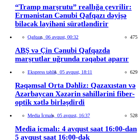
“Tramp marşrutu” reallığa çevrilir:
Ermənistan Cənubi Qafqazı dəyişə
biləcək layihəni sürətləndirir
Qafqaz,
06 avqust, 00:32
475
ABŞ və Çin Cənubi Qafqazda
marşrutlar uğrunda rəqabət aparır
Ekspress təhlil,
05 avqust, 18:11
629
Rəqəmsal Orta Dəhliz: Qazaxıstan və
Azərbaycan Xəzərin sahillərini fiber-
optik xətlə birləşdirdi
Media İcmalı,
05 avqust, 16:37
528
Media icmalı: 4 avqust saat 16:00-dan
5 avqust saat 16:00-dək