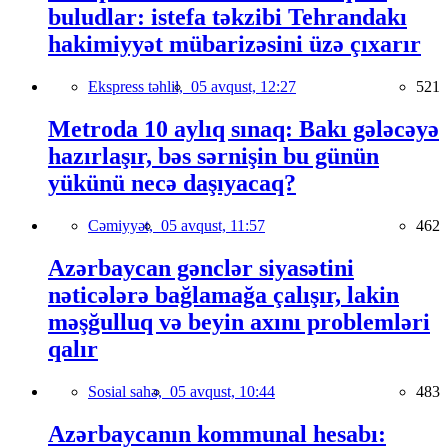
buludlar: istefa təkzibi Tehrandakı
hakimiyyət mübarizəsini üzə çıxarır
Ekspress təhlil,
05 avqust, 12:27
521
Metroda 10 aylıq sınaq: Bakı gələcəyə
hazırlaşır, bəs sərnişin bu günün
yükünü necə daşıyacaq?
Cəmiyyət,
05 avqust, 11:57
462
Azərbaycan gənclər siyasətini
nəticələrə bağlamağa çalışır, lakin
məşğulluq və beyin axını problemləri
qalır
Sosial sahə,
05 avqust, 10:44
483
Azərbaycanın kommunal hesabı: