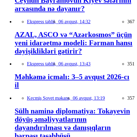
Ceyhun Bayramovun Kiyev səfərinin
arxasında nə dayanır?
Ekspress təhlil,
06 avqust, 14:32
367
AZAL, ASCO və “Azərkosmos” üçün
yeni idarəetmə modeli: Fərman hansı
dəyişiklikləri gətirir?
Ekspress təhlil,
06 avqust, 13:43
351
Məhkəmə icmalı: 3–5 avqust 2026-cı
il
Keçmiş Sovet məkanı,
06 avqust, 13:19
357
Sülh naminə diplomatiya: Tokayevin
döyüş əməliyyatlarının
dayandırılması və danışıqların
bərpası təşəbbüsü