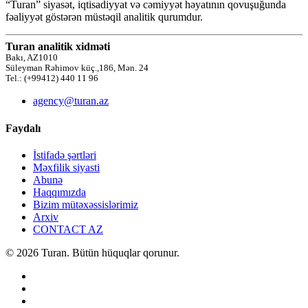
“Turan” siyasət, iqtisadiyyat və cəmiyyət həyatının qovuşuğunda
fəaliyyət göstərən müstəqil analitik qurumdur.
Turan analitik xidməti
Bakı, AZ1010
Süleyman Rəhimov küç.,186, Mən. 24
Tel.: (+99412) 440 11 96
agency@turan.az
Faydalı
İstifadə şərtləri
Məxfilik siyasti
Abunə
Haqqımızda
Bizim mütəxəssislərimiz
Arxiv
CONTACT AZ
© 2026 Turan. Bütün hüquqlar qorunur.