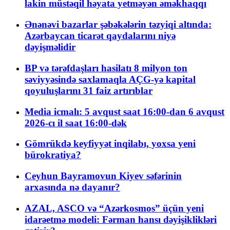
lakin müstəqil həyata yetməyən əməkhaqqı
Ənənəvi bazarlar şəbəkələrin təzyiqi altında:
Azərbaycan ticarət qaydalarını niyə
dəyişməlidir
BP və tərəfdaşları hasilatı 8 milyon ton
səviyyəsində saxlamaqla AÇG-yə kapital
qoyuluşlarını 31 faiz artırıblar
Media icmalı: 5 avqust saat 16:00-dan 6 avqust
2026-cı il saat 16:00-dək
Gömrükdə keyfiyyət inqilabı, yoxsa yeni
bürokratiya?
Ceyhun Bayramovun Kiyev səfərinin
arxasında nə dayanır?
AZAL, ASCO və “Azərkosmos” üçün yeni
idarəetmə modeli: Fərman hansı dəyişiklikləri