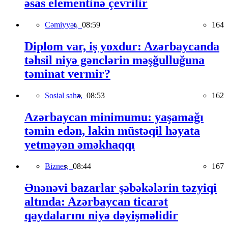
əsas elementinə çevrilir
Cəmiyyət,
08:59
164
Diplom var, iş yoxdur: Azərbaycanda
təhsil niyə gənclərin məşğulluğuna
təminat vermir?
Sosial sahə,
08:53
162
Azərbaycan minimumu: yaşamağı
təmin edən, lakin müstəqil həyata
yetməyən əməkhaqqı
Biznes,
08:44
167
Ənənəvi bazarlar şəbəkələrin təzyiqi
altında: Azərbaycan ticarət
qaydalarını niyə dəyişməlidir