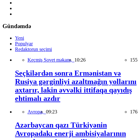
Gündəmdə
Yeni
Populyar
Redaktorun seçimi
Keçmiş Sovet məkanı,
10:26
155
Seçkilərdən sonra Ermənistan və
Rusiya gərginliyi azaltmağın yollarını
axtarır, lakin əvvəlki ittifaqa qayıdış
ehtimalı azdır
Avropa,
09:23
176
Azərbaycan qazı Türkiyənin
Avropadakı enerji ambisiyalarının