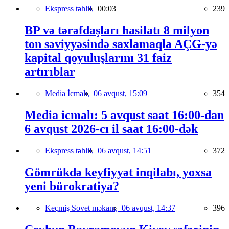
Ekspress təhlil,
00:03
239
BP və tərəfdaşları hasilatı 8 milyon
ton səviyyəsində saxlamaqla AÇG-yə
kapital qoyuluşlarını 31 faiz
artırıblar
Media İcmalı,
06 avqust, 15:09
354
Media icmalı: 5 avqust saat 16:00-dan
6 avqust 2026-cı il saat 16:00-dək
Ekspress təhlil,
06 avqust, 14:51
372
Gömrükdə keyfiyyət inqilabı, yoxsa
yeni bürokratiya?
Keçmiş Sovet məkanı,
06 avqust, 14:37
396