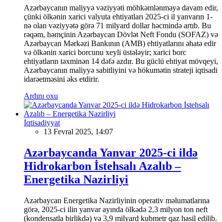
Azərbaycanın maliyyə vəziyyəti möhkəmlənməyə davam edir,
çünki ölkənin xarici valyuta ehtiyatları 2025-ci il yanvarın 1-
nə olan vəziyyətə görə 71 milyard dollar həcmində artıb. Bu
rəqəm, həmçinin Azərbaycan Dövlət Neft Fondu (SOFAZ) və
Azərbaycan Mərkəzi Bankının (AMB) ehtiyatlarını əhatə edir
və ölkənin xarici borcunu xeyli üstələyir; xarici borc
ehtiyatların təxminən 14 dəfə azdır. Bu güclü ehtiyat mövqeyi,
Azərbaycanın maliyyə sabitliyini və hökumətin strateji iqtisadi
idarəetməsini əks etdirir.
Ardını oxu
İqtisadiyyat
13 Fevral 2025, 14:07
Azərbaycanda Yanvar 2025-ci ildə
Hidrokarbon İstehsalı Azalıb –
Energetika Nazirliyi
Azərbaycan Energetika Nazirliyinin operativ məlumatlarına
görə, 2025-ci ilin yanvar ayında ölkədə 2,3 milyon ton neft
(kondensatla birlikdə) və 3,9 milyard kubmetr qaz hasil edilib.