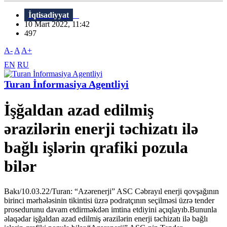
İqtisadiyyat
10 Mart 2022, 11:42
497
A-
A
A+
EN
RU
Turan İnformasiya Agentliyi
İşğaldan azad edilmiş
ərazilərin enerji təchizatı ilə
bağlı işlərin qrafiki pozula
bilər
Bakı/10.03.22/Turan: “Azərenerji” ASC Cəbrayıl enerji qovşağının
birinci mərhələsinin tikintisi üzrə podratçının seçilməsi üzrə tender
prosedurunu davam etdirməkdən imtina etdiyini açıqlayıb.Bununla
əlaqədar işğaldan azad edilmiş ərazilərin enerji təchizatı ilə bağlı