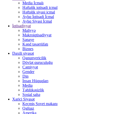
Media İcmalı
Həftəlik iqtisadi icmal
Həftəlik siyasi icmal
Aylıq İqtisadi İcmal
Aylıq Siyasi İcmal
İqtisadiyyat
Maliyyə
Makroiqtisadiyyat
Sənaye
Kənd təsərrüfatı
Biznes
Daxili siyasət
Qanunvericilik
Dövlət quruculuğu
Cəmiyyət
Gender
Din
İnsan Hüquqları
Media
Təhlükəsizlik
Sosial sahə
Xarici Siyasət
Keçmiş Sovet məkanı
Qafqaz
Amerika