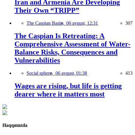
Iran and Armenia Are Developing
Their Own “TRIPP”
The Caspian Basin,
06 avqust, 12:31
307
The Caspian Is Retreating: A
Comprehensive Assessment of Water-
Balance Risks, Consequences and
Vulnerabilities
Social sphere,
06 avqust, 01:38
413
Wages are rising, but life is getting
dearer where it matters most
Haqqımızda