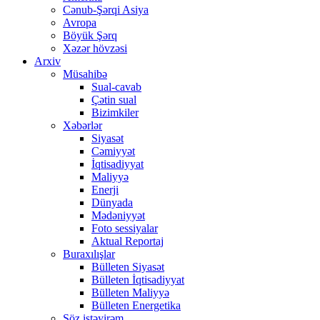
Cənub-Şərqi Asiya
Avropa
Böyük Şərq
Xəzər hövzəsi
Arxiv
Müsahibə
Sual-cavab
Çətin sual
Bizimkiler
Xəbərlər
Siyasət
Cəmiyyət
İqtisadiyyat
Maliyyə
Enerji
Dünyada
Mədəniyyət
Foto sessiyalar
Aktual Reportaj
Buraxılışlar
Bülleten Siyasət
Bülleten İqtisadiyyat
Bülleten Maliyyə
Bülleten Energetika
Söz istəyirəm