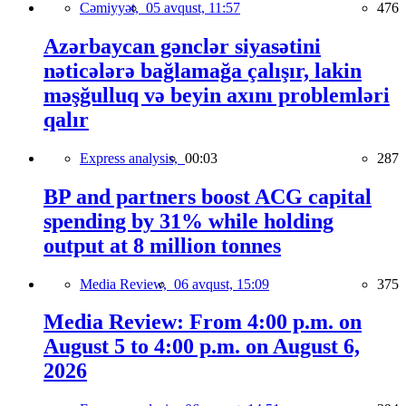
Cəmiyyət,
05 avqust, 11:57
476
Azərbaycan gənclər siyasətini
nəticələrə bağlamağa çalışır, lakin
məşğulluq və beyin axını problemləri
qalır
Express analysis,
00:03
287
BP and partners boost ACG capital
spending by 31% while holding
output at 8 million tonnes
Media Review,
06 avqust, 15:09
375
Media Review: From 4:00 p.m. on
August 5 to 4:00 p.m. on August 6,
2026