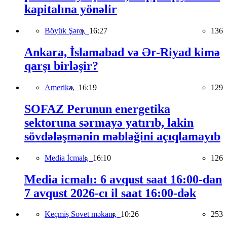
kapitalına yönəlir
Böyük Şərq,
16:27
136
Ankara, İslamabad və Ər-Riyad kimə
qarşı birləşir?
Amerika,
16:19
129
SOFAZ Perunun energetika
sektoruna sərmayə yatırıb, lakin
sövdələşmənin məbləğini açıqlamayıb
Media İcmalı,
16:10
126
Media icmalı: 6 avqust saat 16:00-dan
7 avqust 2026-cı il saat 16:00-dək
Keçmiş Sovet məkanı,
10:26
253