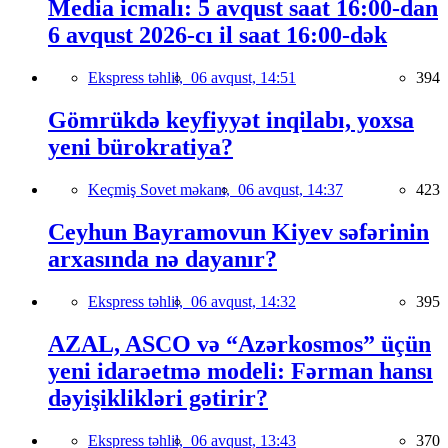
Media icmalı: 5 avqust saat 16:00-dan
6 avqust 2026-cı il saat 16:00-dək
Ekspress təhlil,
06 avqust, 14:51
394
Gömrükdə keyfiyyət inqilabı, yoxsa
yeni bürokratiya?
Keçmiş Sovet məkanı,
06 avqust, 14:37
423
Ceyhun Bayramovun Kiyev səfərinin
arxasında nə dayanır?
Ekspress təhlil,
06 avqust, 14:32
395
AZAL, ASCO və “Azərkosmos” üçün
yeni idarəetmə modeli: Fərman hansı
dəyişiklikləri gətirir?
Ekspress təhlil,
06 avqust, 13:43
370