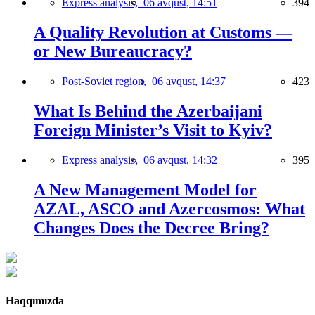
Express analysis,
06 avqust, 14:51
394
A Quality Revolution at Customs —
or New Bureaucracy?
Post-Soviet region,
06 avqust, 14:37
423
What Is Behind the Azerbaijani
Foreign Minister’s Visit to Kyiv?
Express analysis,
06 avqust, 14:32
395
A New Management Model for
AZAL, ASCO and Azercosmos: What
Changes Does the Decree Bring?
Haqqımızda