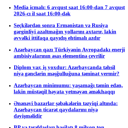
Media icmalı: 6 avqust saat 16:00-dan 7 avqust
2026-cı il saat 16:00-dək
Seçkilərdən sonra Ermənistan və Rusiya
gərginliyi azaltmağın yollarını axtarır, lakin
əvvəlki ittifaqa qayıdış ehtimalı azdır
Azərbaycan qazı Türkiyənin Avropadakı enerji
ambisiyalarının əsas elementinə çevrilir
Diplom var, iş yoxdur: Azərbaycanda təhsil
niyə gənclərin məşğulluğuna təminat vermir?
Azərbaycan minimumu: yaşamağı təmin edən,
lakin müstəqil həyata yetməyən əməkhaqqı
Ənənəvi bazarlar şəbəkələrin təzyiqi altında:
Azərbaycan ticarət qaydalarını niyə
dəyişməlidir
BP və tərəfdaşları hasilatı 8 milyon ton