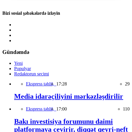
Bizi sosial şəbəkələrdə izləyin
Gündəmdə
Yeni
Populyar
Redaktorun seçimi
Ekspress təhlil,
17:28
29
Media idarəçiliyini mərkəzləşdirilir
Ekspress təhlil,
17:00
110
Bakı investisiya forumunu daimi
platformaya çevirir, diqqət qeyri-neft