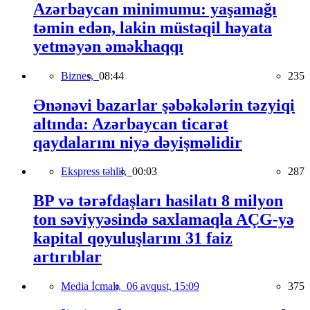
Azərbaycan minimumu: yaşamağı
təmin edən, lakin müstəqil həyata
yetməyən əməkhaqqı
Biznes,
08:44
235
Ənənəvi bazarlar şəbəkələrin təzyiqi
altında: Azərbaycan ticarət
qaydalarını niyə dəyişməlidir
Ekspress təhlil,
00:03
287
BP və tərəfdaşları hasilatı 8 milyon
ton səviyyəsində saxlamaqla AÇG-yə
kapital qoyuluşlarını 31 faiz
artırıblar
Media İcmalı,
06 avqust, 15:09
375