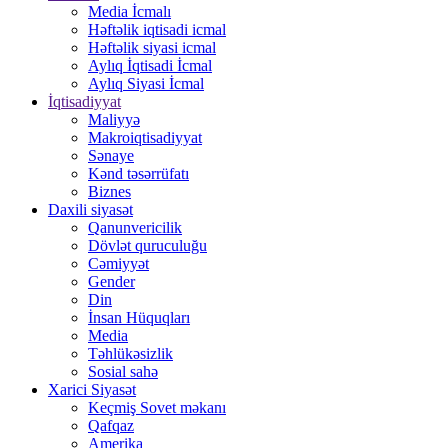
Media İcmalı
Həftəlik iqtisadi icmal
Həftəlik siyasi icmal
Aylıq İqtisadi İcmal
Aylıq Siyasi İcmal
İqtisadiyyat
Maliyyə
Makroiqtisadiyyat
Sənaye
Kənd təsərrüfatı
Biznes
Daxili siyasət
Qanunvericilik
Dövlət quruculuğu
Cəmiyyət
Gender
Din
İnsan Hüquqları
Media
Təhlükəsizlik
Sosial sahə
Xarici Siyasət
Keçmiş Sovet məkanı
Qafqaz
Amerika