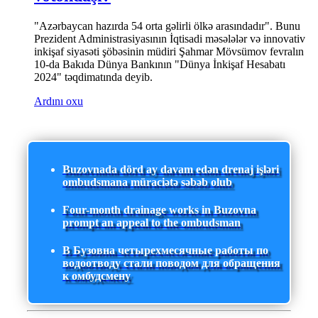
"Azərbaycan hazırda 54 orta gəlirli ölkə arasındadır". Bunu
Prezident Administrasiyasının İqtisadi məsələlər və innovativ
inkişaf siyasəti şöbəsinin müdiri Şahmar Mövsümov fevralın
10-da Bakıda Dünya Bankının "Dünya İnkişaf Hesabatı
2024" təqdimatında deyib.
Ardını oxu
Buzovnada dörd ay davam edən drenaj işləri
ombudsmana müraciətə səbəb olub
Four-month drainage works in Buzovna
prompt an appeal to the ombudsman
В Бузовна четырехмесячные работы по
водоотводу стали поводом для обращения
к омбудсмену