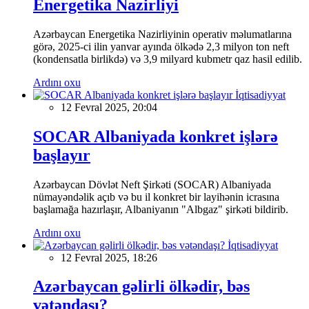
Energetika Nazirliyi
Azərbaycan Energetika Nazirliyinin operativ məlumatlarına
görə, 2025-ci ilin yanvar ayında ölkədə 2,3 milyon ton neft
(kondensatla birlikdə) və 3,9 milyard kubmetr qaz hasil edilib.
Ardını oxu
İqtisadiyyat
12 Fevral 2025, 20:04
SOCAR Albaniyada konkret işlərə
başlayır
Azərbaycan Dövlət Neft Şirkəti (SOCAR) Albaniyada
nümayəndəlik açıb və bu il konkret bir layihənin icrasına
başlamağa hazırlaşır, Albaniyanın "Albgaz" şirkəti bildirib.
Ardını oxu
İqtisadiyyat
12 Fevral 2025, 18:26
Azərbaycan gəlirli ölkədir, bəs
vətəndaşı?