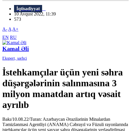
İqtisadiyyat
10 Avqust 2022, 11:39
573
A-
A
A+
EN
RU
Kamal Əli
Ekspert, şərhçi
İstehkamçılar üçün yeni səhra
düşərgələrinin salınmasına 3
milyon manatdan artıq vəsait
ayrılıb
Bakı/10.08.22/Turan: Azərbaycan Ərazilərinin Minalardan
Təmizlənməsi Agentliyi (ANAMA) Cəbrayıl və Füzuli rayonlarında
istehkamçılar üçün yeni səyyar səhra düşərgələrinin yerləşdirilməsi