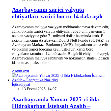
Azərbaycanın xarici valyuta
ehtiyatları xarici borcu 14 dəfə aşdı
Azərbaycanın maliyyə vəziyyəti möhkəmlənməyə davam edir,
çünki ölkənin xarici valyuta ehtiyatları 2025-ci il yanvarın 1-
nə olan vəziyyətə görə 71 milyard dollar həcmində artıb. Bu
rəqəm, həmçinin Azərbaycan Dövlət Neft Fondu (SOFAZ) və
Azərbaycan Mərkəzi Bankının (AMB) ehtiyatlarını əhatə edir
və ölkənin xarici borcunu xeyli üstələyir; xarici borc
ehtiyatların təxminən 14 dəfə azdır. Bu güclü ehtiyat mövqeyi,
Azərbaycanın maliyyə sabitliyini və hökumətin strateji iqtisadi
idarəetməsini əks etdirir.
Ardını oxu
İqtisadiyyat
13 Fevral 2025, 14:07
Azərbaycanda Yanvar 2025-ci ildə
Hidrokarbon İstehsalı Azalıb –