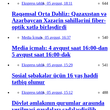
Ekspress təhlil,
05 avqust, 18:11
644
Rəqəmsal Orta Dəhliz: Qazaxıstan və
Azərbaycan Xəzərin sahillərini fiber-
optik xətlə birləşdirdi
Media İcmalı,
05 avqust, 16:37
540
Media icmalı: 4 avqust saat 16:00-dan
5 avqust saat 16:00-dək
Ekspress təhlil,
05 avqust, 15:29
541
Sosial şəbəkələr üçün 16 yaş həddi
tətbiq olunur
Ekspress təhlil,
05 avqust, 15:12
488
Dövlət əmlakının qurumlar arasında
verilməsi qaydaları sadələşdirilib