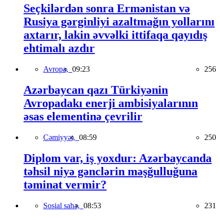
Seçkilərdən sonra Ermənistan və
Rusiya gərginliyi azaltmağın yollarını
axtarır, lakin əvvəlki ittifaqa qayıdış
ehtimalı azdır
Avropa,
09:23
256
Azərbaycan qazı Türkiyənin
Avropadakı enerji ambisiyalarının
əsas elementinə çevrilir
Cəmiyyət,
08:59
250
Diplom var, iş yoxdur: Azərbaycanda
təhsil niyə gənclərin məşğulluğuna
təminat vermir?
Sosial sahə,
08:53
231