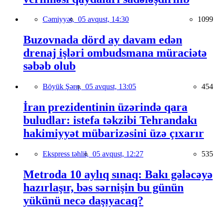
Cəmiyyət,
05 avqust, 14:30
1099
Buzovnada dörd ay davam edən
drenaj işləri ombudsmana müraciətə
səbəb olub
Böyük Şərq,
05 avqust, 13:05
454
İran prezidentinin üzərində qara
buludlar: istefa təkzibi Tehrandakı
hakimiyyət mübarizəsini üzə çıxarır
Ekspress təhlil,
05 avqust, 12:27
535
Metroda 10 aylıq sınaq: Bakı gələcəyə
hazırlaşır, bəs sərnişin bu günün
yükünü necə daşıyacaq?