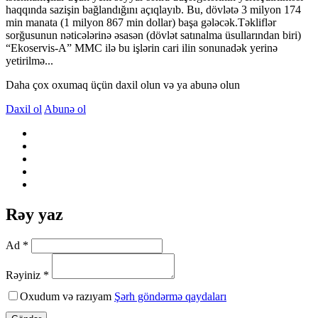
haqqında sazişin bağlandığını açıqlayıb. Bu, dövlətə 3 milyon 174
min manata (1 milyon 867 min dollar) başa gələcək.Təkliflər
sorğusunun nəticələrinə əsasən (dövlət satınalma üsullarından biri)
“Ekoservis-A” MMC ilə bu işlərin cari ilin sonunadək yerinə
yetirilmə...
Daha çox oxumaq üçün daxil olun və ya abunə olun
Daxil ol
Abunə ol
Rəy yaz
Ad *
Rəyiniz *
Oxudum və razıyam
Şərh göndərmə qaydaları