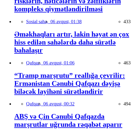
risklərin, nəticələrin və zəifliklərin
kompleks qiymətləndirilməsi
Sosial sahə,
06 avqust, 01:38
433
Əməkhaqları artır, lakin həyat ən çox
hiss edilən sahələrdə daha sürətlə
bahalaşır
Qafqaz,
06 avqust, 01:06
463
“Tramp marşrutu” reallığa çevrilir:
Ermənistan Cənubi Qafqazı dəyişə
biləcək layihəni sürətləndirir
Qafqaz,
06 avqust, 00:32
494
ABŞ və Çin Cənubi Qafqazda
marşrutlar uğrunda rəqabət aparır