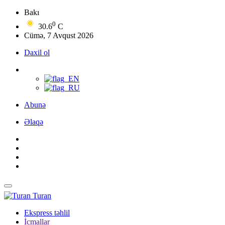
Bakı
0
30.6
C
Cümə, 7 Avqust 2026
Daxil ol
Abunə
Əlaqə
Turan
Ekspress təhlil
İcmallar