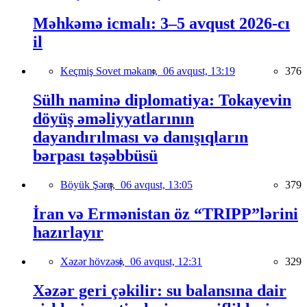
Məhkəmə icmalı: 3–5 avqust 2026-cı
il
Keçmiş Sovet məkanı,
06 avqust, 13:19
376
Sülh naminə diplomatiya: Tokayevin
döyüş əməliyyatlarının
dayandırılması və danışıqların
bərpası təşəbbüsü
Böyük Şərq,
06 avqust, 13:05
379
İran və Ermənistan öz “TRIPP”lərini
hazırlayır
Xəzər hövzəsi,
06 avqust, 12:31
329
Xəzər geri çəkilir: su balansına dair