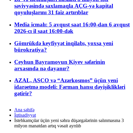
səviyyəsində saxlamaqla AÇG-yə kapital
qoyuluşlarını 31 faiz artırıblar
Media icmalı: 5 avqust saat 16:00-dan 6 avqust
2026-cı il saat 16:00-dək
Gömrükdə keyfiyyət inqilabı, yoxsa yeni
bürokratiya?
Ceyhun Bayramovun Kiyev səfərinin
arxasında nə dayanır?
AZAL, ASCO və “Azərkosmos” üçün yeni
idarəetmə modeli: Fərman hansı dəyişiklikləri
gətirir?
Ana səhifə
İqtisadiyyat
İstehkamçılar üçün yeni səhra düşərgələrinin salınmasına 3
milyon manatdan artıq vəsait ayrılıb