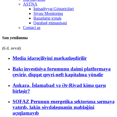
ASTNA
İqtisadiyyat Göstəriciləri
Siyası Monitorinq
Bazarların icmalı
Qarabağ münaqişəsi
Contact az
Son yenilənmə
(6 d. əvvəl)
Media idarəçiliyini mərkəzləşdirilir
Bakı investisiya forumunu daimi platformaya
çevirir, diqqət qeyri-neft kapitalına yönəlir
Ankara, İslamabad və Ər-Riyad kimə qarşı
birləşir?
SOFAZ Perunun energetika sektoruna sərmayə
yatırıb, lakin sövdələşmənin məbləğini
açıqlamayıb