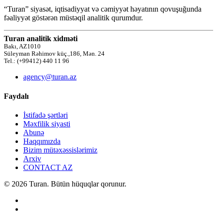
“Turan” siyasət, iqtisadiyyat və cəmiyyət həyatının qovuşuğunda
fəaliyyət göstərən müstəqil analitik qurumdur.
Turan analitik xidməti
Bakı, AZ1010
Süleyman Rəhimov küç.,186, Mən. 24
Tel.: (+99412) 440 11 96
agency@turan.az
Faydalı
İstifadə şərtləri
Məxfilik siyasti
Abunə
Haqqımızda
Bizim mütəxəssislərimiz
Arxiv
CONTACT AZ
© 2026 Turan. Bütün hüquqlar qorunur.