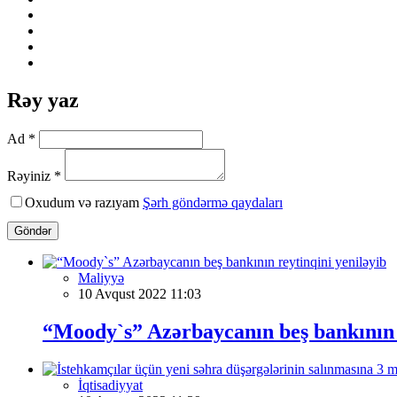
Rəy yaz
Ad *
Rəyiniz *
Oxudum və razıyam
Şərh göndərmə qaydaları
Göndər
Maliyyə
10 Avqust 2022 11:03
“Moody`s” Azərbaycanın beş bankının r
İqtisadiyyat