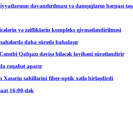
yyatlarının dayandırılması və danışıqların bərpası tə
ticələrin və zəifliklərin kompleks qiymətləndirilməsi
 sahələrdə daha sürətlə bahalaşır
ənubi Qafqazı dəyişə biləcək layihəni sürətləndirir
a rəqabət aparır
zərin sahillərini fiber-optik xətlə birləşdirdi
saat 16:00-dək