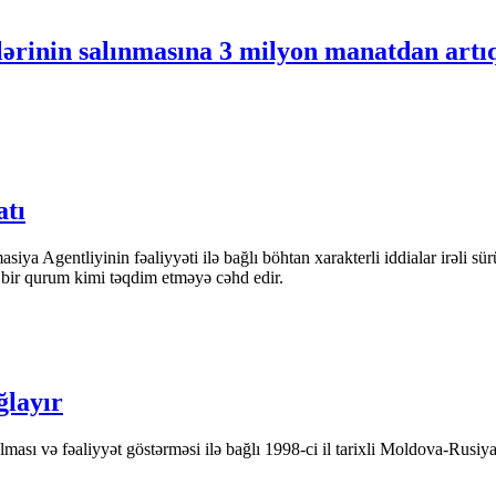
ərinin salınmasına 3 milyon manatdan artıq 
atı
iya Agentliyinin fəaliyyəti ilə bağlı böhtan xarakterli iddialar irəli sü
n bir qurum kimi təqdim etməyə cəhd edir.
ğlayır
ası və fəaliyyət göstərməsi ilə bağlı 1998-ci il tarixli Moldova-Rusiya 