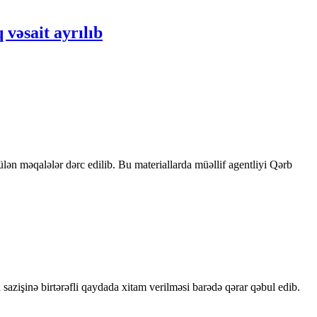
vəsait ayrılıb
rülən məqalələr dərc edilib. Bu materiallarda müəllif agentliyi Qərb
sazişinə birtərəfli qaydada xitam verilməsi barədə qərar qəbul edib.