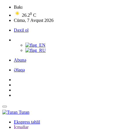
Bakı
0
26.2
C
Cümə, 7 Avqust 2026
Daxil ol
Abunə
Əlaqə
Turan
Ekspress təhlil
İcmallar