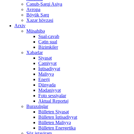
Cənub-Şərqi Asiya
Avropa
Böyük Şərq
Xəzər hövzəsi
Arxiv
Müsahibə
Sual-cavab
Çətin sual
Bizimkiler
Xəbərlər
Siyasət
Cəmiyyət
İqtisadiyyat
Maliyyə
Enerji
Dünyada
Mədəniyyət
Foto sessiyalar
Aktual Reportaj
Buraxılışlar
Bülleten Siyasət
Bülleten İqtisadiyyat
Bülleten Maliyyə
Bülleten Energetika
Söz istəyirəm