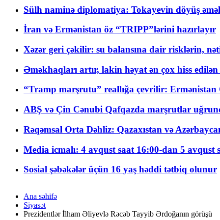
Sülh naminə diplomatiya: Tokayevin döyüş əməli
İran və Ermənistan öz “TRIPP”lərini hazırlayır
Xəzər geri çəkilir: su balansına dair risklərin, nə
Əməkhaqları artır, lakin həyat ən çox hiss edilən
“Tramp marşrutu” reallığa çevrilir: Ermənistan C
ABŞ və Çin Cənubi Qafqazda marşrutlar uğrund
Rəqəmsal Orta Dəhliz: Qazaxıstan və Azərbaycan Xə
Media icmalı: 4 avqust saat 16:00-dan 5 avqust 
Sosial şəbəkələr üçün 16 yaş həddi tətbiq olunur
Ana səhifə
Siyasət
Prezidentlər İlham Əliyevlə Rəcəb Tayyib Ərdoğanın görüşü