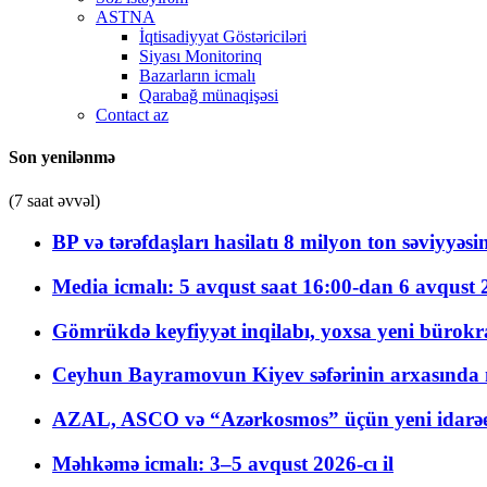
ASTNA
İqtisadiyyat Göstəriciləri
Siyası Monitorinq
Bazarların icmalı
Qarabağ münaqişəsi
Contact az
Son yenilənmə
(7 saat əvvəl)
BP və tərəfdaşları hasilatı 8 milyon ton səviyyəs
Media icmalı: 5 avqust saat 16:00-dan 6 avqust 2
Gömrükdə keyfiyyət inqilabı, yoxsa yeni bürokr
Ceyhun Bayramovun Kiyev səfərinin arxasında 
AZAL, ASCO və “Azərkosmos” üçün yeni idarəetm
Məhkəmə icmalı: 3–5 avqust 2026-cı il