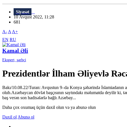
Siyasət
10 Avqust 2022, 11:28
681
A-
A
A+
EN
RU
Kamal Əli
Ekspert, şərhçi
Prezidentlər İlham Əliyevlə Rə
Bakı/10.08.22/Turan: Avqustun 9–da Konya şəhərində İslamiadanın açı
olub.Azərbaycan dövlət başçısının saytındakı məlumatda deyilir ki, tər
baş verən son hadisələrlə bağlı Azərbay...
Daha çox oxumaq üçün daxil olun və ya abunə olun
Daxil ol
Abunə ol