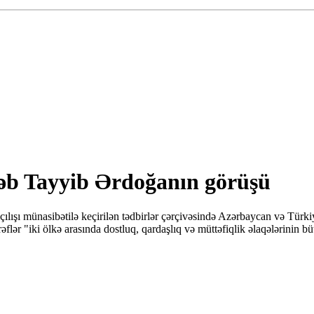
cəb Tayyib Ərdoğanın görüşü
lışı münasibətilə keçirilən tədbirlər çərçivəsində Azərbaycan və Türk
əflər "iki ölkə arasında dostluq, qardaşlıq və müttəfiqlik əlaqələrinin