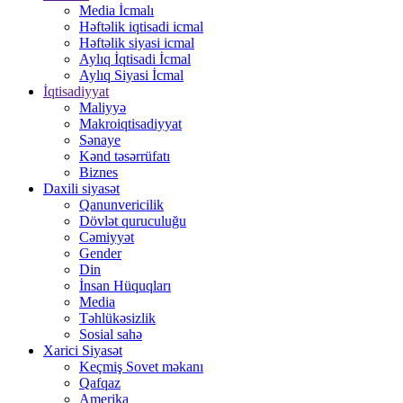
Media İcmalı
Həftəlik iqtisadi icmal
Həftəlik siyasi icmal
Aylıq İqtisadi İcmal
Aylıq Siyasi İcmal
İqtisadiyyat
Maliyyə
Makroiqtisadiyyat
Sənaye
Kənd təsərrüfatı
Biznes
Daxili siyasət
Qanunvericilik
Dövlət quruculuğu
Cəmiyyət
Gender
Din
İnsan Hüquqları
Media
Təhlükəsizlik
Sosial sahə
Xarici Siyasət
Keçmiş Sovet məkanı
Qafqaz
Amerika