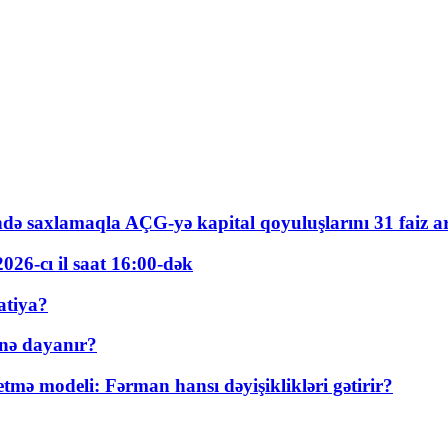
ində saxlamaqla AÇG-yə kapital qoyuluşlarını 31 faiz ar
026-cı il saat 16:00-dək
atiya?
nə dayanır?
ə modeli: Fərman hansı dəyişiklikləri gətirir?