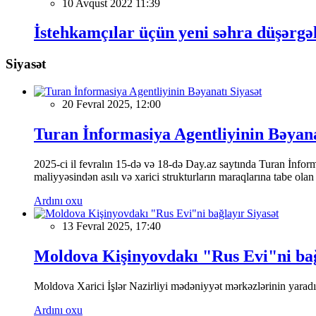
10 Avqust 2022 11:39
İstehkamçılar üçün yeni səhra düşərgəl
Siyasət
Siyasət
20 Fevral 2025, 12:00
Turan İnformasiya Agentliyinin Bəyan
2025-ci il fevralın 15-də və 18-də Day.az saytında Turan İnformas
maliyyəsindən asılı və xarici strukturların maraqlarına tabe ola
Ardını oxu
Siyasət
13 Fevral 2025, 17:40
Moldova Kişinyovdakı "Rus Evi"ni ba
Moldova Xarici İşlər Nazirliyi mədəniyyət mərkəzlərinin yaradılm
Ardını oxu