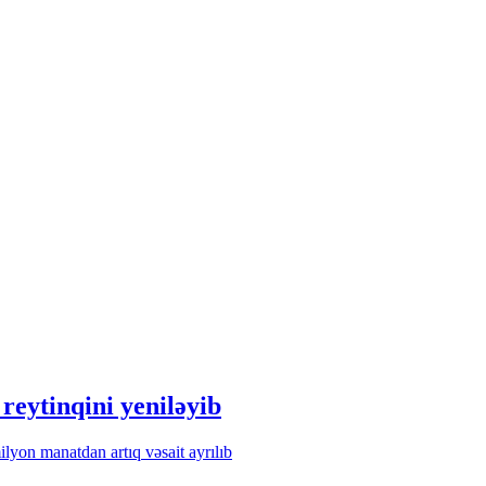
eytinqini yeniləyib