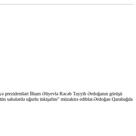
iyə prezidentləri İlham Əliyevlə Rəcəb Tayyib Ərdoğanın görüşü
 bütün sahələrdə uğurlu inkişafını" müzakirə ediblər.Ərdoğan Qarabağda